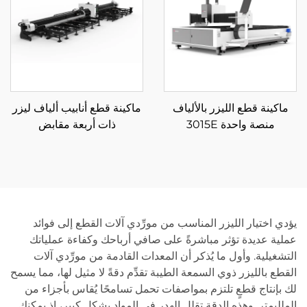
ماكينة قطع الليزر بالألياف
ماكينة قطع أنابيب ألياف ليزر
منصة واحدة 3015E
ذات أربعة مقابض
12035SN4 صناعية ثقيلة
يؤدي اختيار الليزر المناسب من مورِّدي آلات القطع إلى فوائد
عملية عديدة تؤثر مباشرةً على صافي أرباحك وكفاءة عملياتك
التشغيلية. وأول ما يُذكر أن المعدات القادمة من مورِّدي آلات
القطع بالليزر ذوي السمعة الطيبة تقدِّم دقةً لا مثيل لها، مما يسمح
لك بإنتاج قطعٍ تلتزم بمواصفات تحمل تسامحًا يُقاس بأجزاء من
الملليمتر. وهذه الدقة تقلل الهدر في المواد بشكل كبير، إذ يمكنك