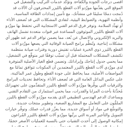
أقصى درجات الجودة والكفاءة. وتؤكِّد خدمات التركيب والتشغيل في
الموقع التي يقدِّمها مورِّدو آلات القطع بالليزر المحترفون أن الآلات قد
دُمجت دمجًا سليمًا في منشأتك، مع تأمين إمدادات الطاقة المناسبة،
وأنظمة التهوية، والضوابط البيئية، لتفادي المشكلات التي قد تُضعف الأداء
أو تهدِّد السلامة. وتوفر فرق الدعم الفني الاستجابية التي تحتفظ بها مورِّدو
آلات القطع بالليزر الموثوقون المساعدة عبر قنوات متعددة تشمل الهاتف
والبريد الإلكتروني والاتصال عن بُعد، مما يضمن توافر الدعم عند ظهور أي
مشكلات إنتاجية. وتُنظِّم برامج الصيانة الوقائية التي يضعها مورِّدو آلات
القطع بالليزر ذوي الخبرة عمليات تفتيش دورية وفترات صيانة منتظمة
تكتشف المشكلات المحتملة قبل أن تسبِّب توقفًا غير متوقَّع في التشغيل،
مما يحمي جدول إنتاجك وإيراداتك. وتضمن قطع الغيار الأصلية المتوفرة
لدى مورِّدي آلات القطع بالليزر المعتمدين أن المكونات تتوافق تمامًا مع
المواصفات الأصلية، مما يحافظ على جودة القطع وطول عمر الماكينة،
على عكس البدائل العامة التي قد تُضعف الأداء. وتحافظ تحديثات البرامج
والترقيات التي يوفِّرها مورِّدو آلات القطع بالليزر المتقدِّمون على تجهيزاتك
مُحدَّثةً بأحدث المزايا والقدرات، مما يحمي استثمارك من التقادم التقني.
ويساعدك الدعم الهندسي التطبيقي الذي يقدمه مورِّدو آلات القطع بالليزر
الملمُّون على التعامل مع المشاريع الصعبة، وتطوير منتجات جديدة،
والتوسُّع في مواد أو أسواق جديدة، مما يعزِّز قدرات عملك. وتوفِّر خيارات
التمويل والتأجير المرنة التي يرتِّبها مورِّدو آلات القطع بالليزر المُراعون
إمكانية الوصول إلى أحدث التقنيات حتى بالنسبة للعمليات الأصغر حجمًا،
مما يزيل القيود الرأسمالية التي قد تحدُّ من نموك. وتوفر برامج التبديل