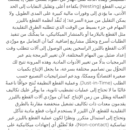
ترتيب القطع (Nesting) بكفاءة أعلى وتقليل النفايات إلى الحد
الأدنى، ما يؤدي إلى وفورات مالية كبيرة على المدى الطويل. ولا
يمكن التقليل من ميزة السرعة؛ إذ تُنفِّذ أنظمة القطع بالليزر
المهام في جزء بسيط من الوقت الذي تتطلبه الطرق التقليدية
مثل القطع بالبلازما أو بالمنشار الميكانيكي، ما يمكِّنك من تنفيذ
الطلبات أسرع وتحمُّل مشاريع إضافية. كما أن التعامل مع مورِّدي
آلات القطع بالليزر الراسخين يعني الوصول إلى آلات تتطلب وقت
إعداد ضئيل بين المهام المختلفة، لأن تغيير البرمجة يتم عبر
البرمجيات بدلًا من تغيير الأدوات المادية. وهذه المرونة تتيح لك
التحوُّل بين تصاميم مختلفة بسرعة، ما يجعل الإنتاج بكميات
صغيرة اقتصاديًّا وممكنًا، ويدعم استراتيجيات التصنيع حسب
الطلب (Just-in-Time). وعملية القطع النظيفة تُنتج حوافًّا ناعمةً
غالبًا ما لا تحتاج إلى عمليات تشطيب ثانوية، ما يوفِّر عليك تكاليف
العمالة ويقلل من زمن الإنتاج. كما أن مورِّدي آلات القطع بالليزر
يقدمون معدات ذات تكاليف تشغيل منخفضة مقارنةً بالطرق
التقليدية للقطع، لأن الليزر لا يستخدم أدوات قطع مادية تتآكل
وتحتاج إلى استبدال متكرر. ونظرًا لكون عملية القطع بالليزر غير
تماسكية (Non-contact)، فلا تُطبَّق أي إجهادات ميكانيكية على