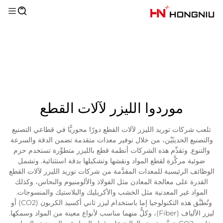
موردوا الليزر لآلات القطع
تلعب شركات توريد الليزر لآلات القطع دورًا محوريًّا في قطاعي التصنيع
والتصنيع الحديثَيْن، من خلال توفير معدات متقدمة تضمن الدقة والسرعة
والتنوع. وتقدِّم هذه الشركات أنظمة قطع بالليزر متطوِّرة تستخدم حزم
ضوئية مركَّزة لقطع المواد ونقشها وتشكيلها بدقة استثنائية. وتشمل
الوظائف الرئيسية للمعدات المقدَّمة من شركات توريد الليزر لآلات القطع
القدرة على معالجة المعادن مثل الفولاذ والألومنيوم والنحاس، وكذلك
المواد غير المعدنية مثل الخشب والأكريليك والبلاستيك والمنسوجات.
وتُطبَّق هذه التكنولوجيا إما باستخدام ليزر ثاني أكسيد الكربون (CO2) أو
ليزر الألياف (Fiber)، وكلٌّ منهما مناسب لأنواع معينة من المواد وسمكها.