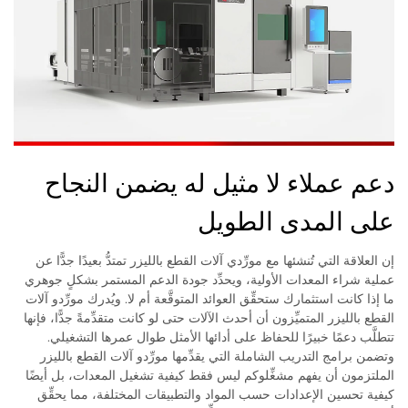
دعم عملاء لا مثيل له يضمن النجاح
على المدى الطويل
إن العلاقة التي تُنشئها مع مورِّدي آلات القطع بالليزر تمتدُّ بعيدًا جدًّا عن
عملية شراء المعدات الأولية، ويحدِّد جودة الدعم المستمر بشكلٍ جوهري
ما إذا كانت استثمارك ستحقِّق العوائد المتوقَّعة أم لا. ويُدرك مورِّدو آلات
القطع بالليزر المتميِّزون أن أحدث الآلات حتى لو كانت متقدِّمةً جدًّا، فإنها
تتطلَّب دعمًا خبيرًا للحفاظ على أدائها الأمثل طوال عمرها التشغيلي.
وتضمن برامج التدريب الشاملة التي يقدِّمها مورِّدو آلات القطع بالليزر
الملتزمون أن يفهم مشغِّلوكم ليس فقط كيفية تشغيل المعدات، بل أيضًا
كيفية تحسين الإعدادات حسب المواد والتطبيقات المختلفة، مما يحقِّق