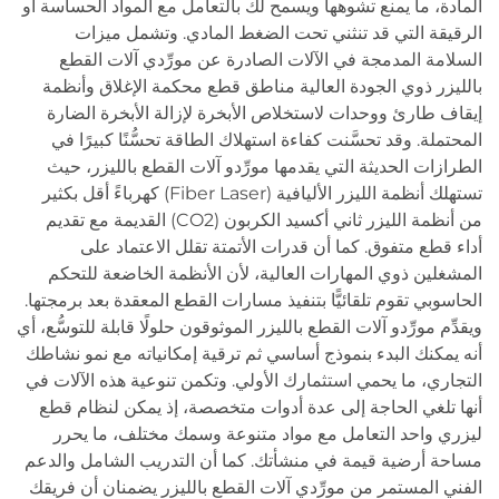
المادة، ما يمنع تشوهها ويسمح لك بالتعامل مع المواد الحساسة أو
الرقيقة التي قد تنثني تحت الضغط المادي. وتشمل ميزات
السلامة المدمجة في الآلات الصادرة عن مورِّدي آلات القطع
بالليزر ذوي الجودة العالية مناطق قطع محكمة الإغلاق وأنظمة
إيقاف طارئ ووحدات لاستخلاص الأبخرة لإزالة الأبخرة الضارة
المحتملة. وقد تحسَّنت كفاءة استهلاك الطاقة تحسُّنًا كبيرًا في
الطرازات الحديثة التي يقدمها مورِّدو آلات القطع بالليزر، حيث
تستهلك أنظمة الليزر الأليافية (Fiber Laser) كهرباءً أقل بكثير
من أنظمة الليزر ثاني أكسيد الكربون (CO2) القديمة مع تقديم
أداء قطع متفوق. كما أن قدرات الأتمتة تقلل الاعتماد على
المشغلين ذوي المهارات العالية، لأن الأنظمة الخاضعة للتحكم
الحاسوبي تقوم تلقائيًّا بتنفيذ مسارات القطع المعقدة بعد برمجتها.
ويقدِّم مورِّدو آلات القطع بالليزر الموثوقون حلولًا قابلة للتوسُّع، أي
أنه يمكنك البدء بنموذج أساسي ثم ترقية إمكانياته مع نمو نشاطك
التجاري، ما يحمي استثمارك الأولي. وتكمن تنوعية هذه الآلات في
أنها تلغي الحاجة إلى عدة أدوات متخصصة، إذ يمكن لنظام قطع
ليزري واحد التعامل مع مواد متنوعة وسمك مختلف، ما يحرر
مساحة أرضية قيمة في منشأتك. كما أن التدريب الشامل والدعم
الفني المستمر من مورِّدي آلات القطع بالليزر يضمنان أن فريقك