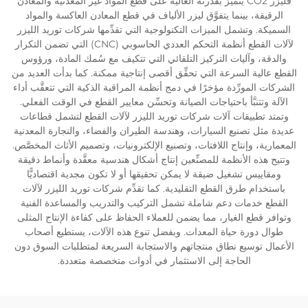
فليزر CO2 يتميَّز بقدرته العالية على قطع المواد غير المعدنية والمعادن
الرقيقة، بينما يتفوَّق ليزر الألياف في قطع المعادن العاكسة والمواد
السميكة. وتشمل الميزات التكنولوجية التي تقدِّمها شركات توريد الليزر
لآلات القطع أنظمة التحكم العددي الحاسوبي (CNC) التي تضمن التكرار
والدقة، وآليات التركيز التلقائي التي تتكيف مع سُمك المادة، ورؤوس
القطع عالية السرعة التي تحقِّق أقصى إنتاجية ممكنة. كما بدأت العديد من
الشركات المورِّدة مؤخرًا في دمج أنظمة المراقبة الذكية التي تتعقَّب أداء
الآلة وتتنبَّأ باحتياجات الصيانة وتحسِّن معايير القطع في الوقت الفعلي.
وتمتد تطبيقات آلات شركات توريد الليزر لآلات القطع لتشمل قطاعات
عديدة مثل تصنيع السيارات، وهندسة الطيران والفضاء، والنجارة المعدنية
المعمارية، وإنتاج اللافتات، وتصنيع الإلكترونيات، وتصميم الأثاث المخصَّص.
وتتيح هذه الأنظمة للمصنِّعين إنتاج أشكال هندسية معقَّدة وأنماط دقيقة
ومقاييس تشغيل ضيقة لا يمكن تحقيقها أو لا تكون مجدية اقتصاديًّا
باستخدام طرق القطع التقليدية. كما تقدِّم شركات توريد الليزر لآلات
القطع خدمات دعم شاملة تشمل التركيب والتدريب والمساعدة الفنية
وتوافر قطع الغيار، مما يضمن للعملاء الحفاظ على كفاءة الإنتاج المثلى
طوال دورة حياة المعدات. وبفضل تنوع هذه الآلات، يستطيع أصحاب
الأعمال توسيع نطاق منتجاتهم والاستجابة السريعة لمتطلبات السوق دون
الحاجة إلى الاستثمار في أدوات متخصصة متعددة.