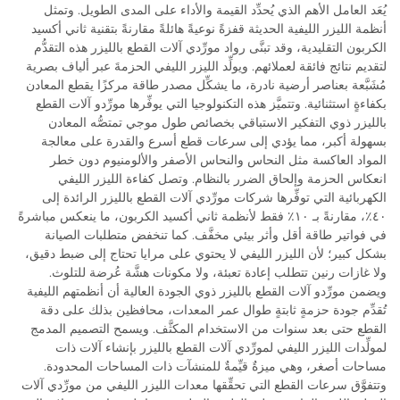
يُعَد العامل الأهم الذي يُحدِّد القيمة والأداء على المدى الطويل. وتمثل
أنظمة الليزر الليفية الحديثة قفزةً نوعيةً هائلةً مقارنةً بتقنية ثاني أكسيد
الكربون التقليدية، وقد تبنَّى رواد مورِّدي آلات القطع بالليزر هذه التقدُّم
لتقديم نتائج فائقة لعملائهم. ويولِّد الليزر الليفي الحزمةَ عبر ألياف بصرية
مُشَبَّعة بعناصر أرضية نادرة، ما يشكِّل مصدر طاقة مركزًا يقطع المعادن
بكفاءةٍ استثنائية. وتتميَّز هذه التكنولوجيا التي يوفِّرها مورِّدو آلات القطع
بالليزر ذوي التفكير الاستباقي بخصائص طول موجي تمتصُّه المعادن
بسهولة أكبر، مما يؤدي إلى سرعات قطع أسرع والقدرة على معالجة
المواد العاكسة مثل النحاس والنحاس الأصفر والألومنيوم دون خطر
انعكاس الحزمة وإلحاق الضرر بالنظام. وتصل كفاءة الليزر الليفي
الكهربائية التي توفِّرها شركات مورِّدي آلات القطع بالليزر الرائدة إلى
٤٠٪، مقارنةً بـ ١٠٪ فقط لأنظمة ثاني أكسيد الكربون، ما ينعكس مباشرةً
في فواتير طاقة أقل وأثر بيئي مخفَّف. كما تنخفض متطلبات الصيانة
بشكل كبير؛ لأن الليزر الليفي لا يحتوي على مرايا تحتاج إلى ضبط دقيق،
ولا غازات رنين تتطلب إعادة تعبئة، ولا مكونات هشَّة عُرضة للتلوث.
ويضمن مورِّدو آلات القطع بالليزر ذوي الجودة العالية أن أنظمتهم الليفية
تُقدِّم جودة حزمةٍ ثابتةٍ طوال عمر المعدات، محافظين بذلك على دقة
القطع حتى بعد سنوات من الاستخدام المكثَّف. ويسمح التصميم المدمج
لمولِّدات الليزر الليفي لمورِّدي آلات القطع بالليزر بإنشاء آلات ذات
مساحات أصغر، وهي ميزةٌ قيِّمةٌ للمنشآت ذات المساحات المحدودة.
وتتفوَّق سرعات القطع التي تحقِّقها معدات الليزر الليفي من مورِّدي آلات