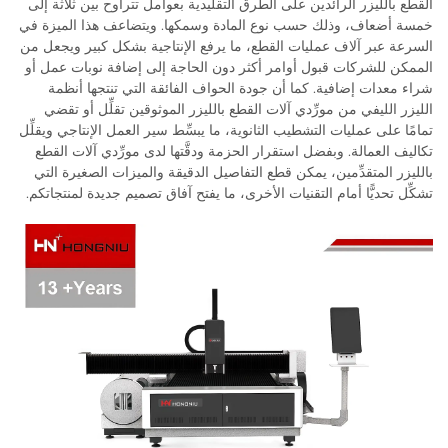
القطع بالليزر الرائدين على الطرق التقليدية بعوامل تتراوح بين ثلاثة إلى
خمسة أضعاف، وذلك حسب نوع المادة وسمكها. ويتضاعف هذا الميزة في
السرعة عبر آلاف عمليات القطع، ما يرفع الإنتاجية بشكل كبير ويجعل من
الممكن للشركات قبول أوامر أكثر دون الحاجة إلى إضافة نوبات عمل أو
شراء معدات إضافية. كما أن جودة الحواف الفائقة التي تنتجها أنظمة
الليزر الليفي من مورِّدي آلات القطع بالليزر الموثوقين تقلِّل أو تقضي
تمامًا على عمليات التشطيب الثانوية، ما يبسِّط سير العمل الإنتاجي ويقلِّل
تكاليف العمالة. وبفضل استقرار الحزمة ودقَّتها لدى مورِّدي آلات القطع
بالليزر المتقدِّمين، يمكن قطع التفاصيل الدقيقة والميزات الصغيرة التي
تشكِّل تحديًّا أمام التقنيات الأخرى، ما يفتح آفاق تصميم جديدة لمنتجاتكم.