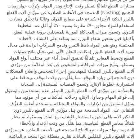
مسارات القطع تلقائيًّا لتقليل وقت الإنتاج وهدر المواد. وتُرتِّب خوارزميات
التجميع (Nesting) المدمجة في الأنظمة الصادرة عن مورِّدي آلات القطع
بالليزر الذكية الأجزاء بكفاءة على صفائح المواد، وغالبًا ما تحقِّق معدلات
استخدام للمواد تتجاوز ٩٠٪ مقارنةً بنسبة ٧٠٪ أو أقل عند التخطيط
اليدوي. وتسمح ميزات المحاكاة الفورية للمشغلين برؤية عملية القطع
بأكملها قبل تشغيل شعاع الليزر، مما يساعد على اكتشاف الأخطاء
المحتملة ومنع هدر المواد باهظ الثمن. وتدمج الشركات الرائدة في مجال
توريد آلات القطع بالليزر إمكانات التعلُّم الآلي التي تحلِّل نتائج عمليات
القطع وتضبط المعايير تلقائيًّا لتحقيق أفضل أداء عبر مختلف أنواع المواد
وسمكها. وتتيح ميزات المراقبة والتشخيص عن بُعد المقدَّمة من مورِّدي
آلات القطع بالليزر المتصلة للمهندسين إجراء التشخيص وإصلاح المشكلات
دون الحاجة إلى زيارة الموقع، مما يقلِّل من وقت التوقف ويحافظ على
استمرارية خطوط الإنتاج. وتسمح المنصات المستندة إلى السحابة
والمقدَّمة من مورِّدي آلات القطع بالليزر المبتكر لعدة مستخدمين بالوصول
إلى قوائم المهام وجداول الإنتاج وحالات الماكينات من أي موقع، مما
يسهِّل التنسيق بين الإدارات والمواقع المختلفة. وتستخدم أنظمة التعرُّف
التلقائي على المواد المدمجة من قِبل مورِّدي آلات القطع بالليزر ذوي
التفكير الاستباقي أجهزة استشعار لكشف نوع المادة وسمكها، ثم تختار
تلقائيًّا معايير القطع المناسبة، مما يقلِّل من وقت الإعداد والأخطاء
البشرية. وتولِّد ميزات تتبع الإنتاج المدمجة في الأنظمة الصادرة عن مورِّدي
آلات القطع بالليزر المُلمِّين بالبيانات تقارير مفصَّلة عن استخدام الماكينة