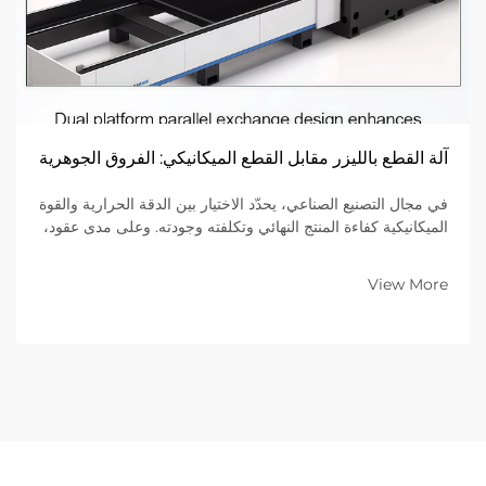
آلة القطع بالليزر مقابل القطع الميكانيكي: الفروق الجوهرية
في مجال التصنيع الصناعي، يحدّد الاختيار بين الدقة الحرارية والقوة
الميكانيكية كفاءة المنتج النهائي وتكلفته وجودته. وعلى مدى عقود،
اعتمدت عمليات القطع الميكانيكي—التي تستخدم أدوات فيزيائية
مثل المقصات والبunches...
View More