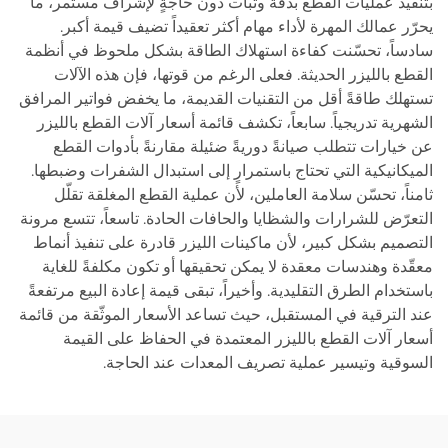
بتنفيذ عمليات القطع بدقة وثبات دون حاجةٍ لإشراف مستمر، ما
يحرّر عمالك المهرة لأداء مهام أكثر تعقيداً تضيف قيمة أكبر.
سادساً، تحسّنت كفاءة استهلاك الطاقة بشكل ملحوظ في أنظمة
القطع بالليزر الحديثة. فعلى الرغم من قوتها، فإن هذه الآلات
تستهلك طاقةً أقل من التقنيات القديمة، ما يخفض فواتير المرافق
الشهرية تدريجياً. سابعاً، تكشف قائمة أسعار آلات القطع بالليزر
عن خيارات تتطلب صيانةً دوريةً ضئيلة مقارنةً بأدوات القطع
الميكانيكية التي تحتاج باستمرارٍ إلى استبدال الشفرات وضبطها.
ثامناً، تحسّن سلامة العاملين، لأن عملية القطع المغلقة تقلّل
التعرّض للشرارات والشظايا والحافات الحادة. تاسعاً، تتسع مرونة
التصميم بشكل كبير، لأن ماكينات الليزر قادرة على تنفيذ أنماط
معقّدة وهندسات معقدة لا يمكن تحقيقها أو تكون مكلفةً للغاية
باستخدام الطرق التقليدية. وأخيراً، تبقى قيمة إعادة البيع مرتفعةً
عند الترقية في المستقبل، حيث تساعد الأسعار الموثّقة من قائمة
أسعار آلات القطع بالليزر المعتمدة في الحفاظ على القيمة
السوقية وتيسير عملية تصريف المعدات عند الحاجة.