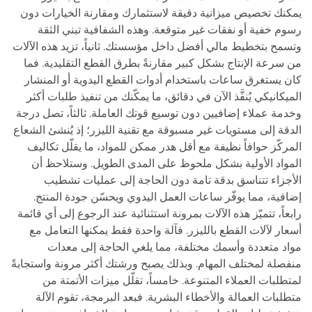
يمكنك تخصيص ميزانية دقيقة لاستثمارك ومقارنة الخيارات دون
رسوم خفية أو نفقات غير متوقعة. وهذه الشفافية تبني الثقة
وتسمح بتخطيط مالي أفضل داخل مؤسستك. ثانياً، تزيد هذه الآلات
من سرعة الإنتاج بشكل كبير مقارنةً بطرق القطع التقليدية. فما
كان يستغرق ساعات باستخدام أدوات القطع اليدوية أو المنشار
الميكانيكي يُنفَّذ الآن في دقائق، ما يمكّنك من تنفيذ طلبات أكثر
وخدمة عملاء إضافيين دون توسيع قوتك العاملة. ثالثاً، تصل درجة
الدقة إلى مستويات غير مسبوقة مع تقنية الليزر؛ إذ يُنشئ الشعاع
المركّز حوافاً نظيفة مع أقل هدر ممكن للمواد، ما يقلّل تكاليف
المواد الأولية بشكل ملحوظ على المدى الطويل. وستلاحظ أن
الأجزاء تتناسق بدقة تامة دون الحاجة إلى عمليات تشطيب
إضافية، مما يوفّر ساعات العمل اليدوي ويحسّن جودة المنتج.
رابعاً، تتميّز هذه الآلات بمرونة استثنائية عند الرجوع إلى أي قائمة
أسعار لآلات القطع بالليزر. فآلة واحدة فقط يمكنها التعامل مع
مواد متعددة وأسمك مختلفة، مما يلغي الحاجة إلى معدات
منفصلة لمختلف المهام. وبذلك يصبح ورشتك أكثر مرونة واستجابةً
لمتطلبات العملاء المتنوعة. خامساً، تقلّل ميزات الأتمتة من
متطلبات العمالة والأخطاء البشرية. فبعد البرمجة، تقوم الآلة