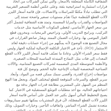
الشفافية الكاملة المتعلقة بالأسعار، والتي تمكّن الشركات من اتخاذ
قرارات استثمارية استراتيجية بثقة. وعلى عكس أنظمة التسعير التقريبية
التي تتطلب تبادلًا مكثفًا للمراسلات والاتصالات، فإن قائمة أسعار الليزر
لآلات القطع المُنظمة جيدًا تقدّم مستويات تسعير واضحة تستند إلى
المواصفات والقدرات والمزايا المضمنة. وتمتد هذه الشفافية لتشمل أكثر
من سعر الجهاز الأساسي، لتغطي المكونات الأساسية مثل خدمات
التركيب، وبرامج التدريب الأولي، وتراخيص البرمجيات، ومخزون قطع
الغيار الموصى بها، وخيارات الضمان الممتد. ويقدّر صانعو القرارات في
مجال التصنيع هذه الوضوح لأنه يمكّنهم من إجراء حسابات دقيقة لعائد
الاستثمار (ROI)، تأخذ في الاعتبار التكلفة الإجمالية لملكية الجهاز وليس
فقط سعر الشراء الأولي. وعادةً ما تصنّف قائمة أسعار الليزر لآلات القطع
المعدات إلى فئات مثل: النماذج المبتدئة المناسبة للمحلات الصغيرة،
والأنظمة المتوسطة المدى المصممة لشركات التصنيع المتنامية، والآلات
الصناعية المخصصة للبيئات الإنتاجية عالية الحجم. وتوضح كل فئة
مواصفات إخراج القدرة، وأقصى سمك ممكن قصه من المواد، وأبعاد
سرير القطع، والسرعات المتوقعة للقطع لمختلف المواد. ويجعل هذا النهج
المنظم من السهل على المشترين مطابقة قدرات الجهاز بدقة مع
احتياجاتهم الحالية، مع أخذ متطلبات التوسّع المستقبلية في الاعتبار. كما
يصبح التخطيط المالي أسهل بكثير عند العمل على أساس قائمة أسعار
الليزر لآلات القطع المفصّلة، لأن فرق المشتريات يمكنها تقييم سيناريوهات
متعددة تشمل الشراء المباشر، واتفاقيات التأجير، وخيارات التمويل، وذلك
انطلاقًا من أسعار أساسية واضحة. كما تكشف القائمة عن العلاقة بين