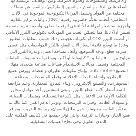
والأكريليك والمنسوجات والمواد المركَّبة. ومن الوظائف الرئيسية لها:
القطع عالي الدقة، والنقش، والتمييز (الماركينغ)، والثقب عبر سماكات
مختلفة من المواد. وتشمل المزايا التكنولوجية الموجودة في الآلات
المعاصرة أنظمة تحكُّم حاسوبية رقمية (CNC)، وآليات تركيز تلقائية،
وأجهزة استشعار لمراقبة الأداء في الوقت الفعلي، وأنظمة تبريد متقدمة
تضمن أداءً ثابتًا. كما تتضمَّن العديد من الموديلات تكنولوجيا الليزر الأليافي
أو أنظمة الليزر CO2 أو تكوينات هجينة، وذلك حسب متطلبات التطبيق.
وعادةً ما توضِّح قائمة أسعار آلات القطع بالليزر المواصفات مثل أقصى
سرعة قطع، ودقة التموضع، وأبعاد مساحة العمل، وقدرة الليزر التي
تتراوح بين ٥٠٠ واط و٣٠ كيلوواط أو أكثر، وتوافقها مع تنسيقات الملفات
المختلفة. وتشمل مجالات الاستخدام قطاعات صناعية متعددة، منها:
التصنيع automotive، وإنتاج مكونات الطيران والفضاء، وورش تصنيع
المعادن، وإنشاء اللوحات الإعلانية، وقطع المنسوجات، وصناعة
المجوهرات، والتصنيع الإلكتروني، وبناء النماذج المعمارية. وعند مراجعة
قائمة أسعار آلات القطع بالليزر، ينبغي للمشترين أخذ عوامل تتجاوز
التكلفة الأولية في الاعتبار، مثل الكفاءة التشغيلية، ومتطلبات الصيانة،
واستهلاك الطاقة، وقدرات البرمجيات، وتوفر الدعم الفني. كما غالبًا ما
تتضمَّن القائمة معلوماتٍ حول نطاق الضمان، وبرامج التدريب، وتوافر
قطع الغيار، وخيارات الترقية، والتي تؤثر جميعها في تكاليف الملكية على
المدى الطويل وفي نجاح العمليات التشغيلية.