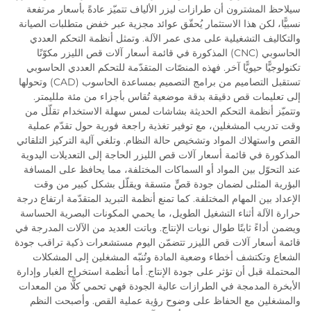
سيلاحظ المشترون أن طرازات ليزر الألياف تتميّز عادةً بأسعار مرتفعة
نسبيًّا، لكن هذا الاستثمار يُحقّق عوائد مجزية عبر خفض متطلبات الصيانة
والتكاليف التشغيلية على مدى عمر الآلة. وتمثل أنظمة التحكم العددي
الحاسوبي (CNC) المذكورة في قائمة أسعار آلات قص الليزر مكوّنًا
تكنولوجيًّا حيويًّا آخر. فهذه المنصّات المتقدّمة للتحكم العددي الحاسوبي
تستقبل التصاميم من برامج التصميم بمساعدة الحاسوب (CAD) وتحولها
إلى تعليمات قص دقيقة بدقة موضعية تُقاس بأجزاء من مئة ملليمتر.
وتتميّز أنظمة التحكم الحديثة بشاشات لمس سهلة الاستخدام تقلّل من
وقت تدريب المشغلين، مع توفير تغذية راجعة فورية حول تقدّم عملية
القص واستهلاك المواد وتشخيص حالة النظام. وتلغي آلية التركيز التلقائي
المذكورة في قائمة أسعار آلات قص الليزر الحاجة إلى التعديلات اليدوية
عند التحوّل بين المواد أو السماكات المختلفة، مما يحافظ على المسافة
البؤرية المثلى لضمان جودة قصٍّ متسقة ويقلّل بشكل كبير من وقت
الإعداد بين المهام المختلفة. كما تمنع أنظمة التبريد المتقدّمة ارتفاع درجة
حرارة الآلة أثناء التشغيل الطويل، ما يحمي المكونات البصرية الحساسة
ويضمن أداءً ثابتًا طوال نوبات الإنتاج. وباتت العديد من الآلات المدرجة في
قائمة أسعار آلات قص الليزر تتضمّن اليوم مستشعرات ذكية تراقب جودة
الشعاع وتكتشف أخطاء وضعية المادة وتُنبّه المشغلين إلى المشكلات
المحتملة قبل أن تؤثر على جودة الإنتاج. أما أنظمة استخراج الغبار وإدارة
الأبخرة المدمجة في الطرازات عالية الجودة فهي تحمي كلًّا من المعدات
والمشغلين مع الحفاظ على وضوح رؤية عملية القص. وأصبحت النظم