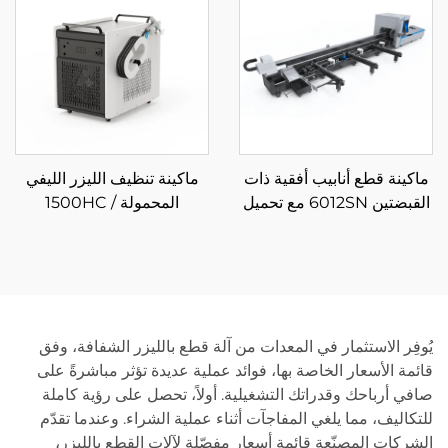
ماكينة قطع أنابيب أفقية ذات
ماكينة تنظيف الليزر الليفي
القبضتين 6012SN مع تحميل
المحمولة 1500HC /
شبه تلقائي
2000HC
يُوفِر الاستثمار في المعدات من آلة قطع بالليزر الشفافة، وفق
قائمة الأسعار الخاصة بها، فوائد عملية عديدة تؤثر مباشرةً على
صافي أرباحك وقدراتك التشغيلية. أولاً، تحصل على رؤية كاملة
للتكاليف، مما يلغي المفاجآت أثناء عملية الشراء. وعندما تقدّم
الشركات المصنّعة قائمة أسعار مفصّلة لآلات القطع بالليزر،