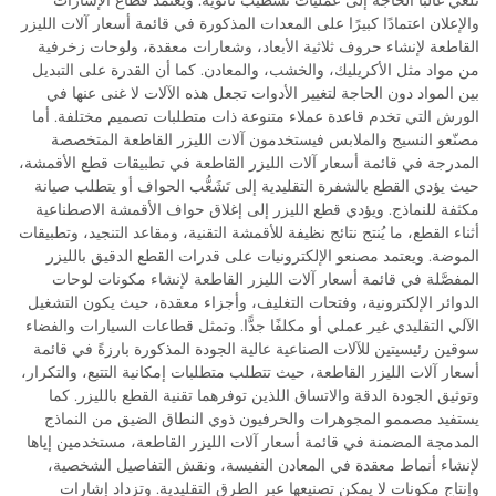
تلغي غالبًا الحاجة إلى عمليات تشطيب ثانوية. ويعتمد قطاع الإشارات
والإعلان اعتمادًا كبيرًا على المعدات المذكورة في قائمة أسعار آلات الليزر
القاطعة لإنشاء حروف ثلاثية الأبعاد، وشعارات معقدة، ولوحات زخرفية
من مواد مثل الأكريليك، والخشب، والمعادن. كما أن القدرة على التبديل
بين المواد دون الحاجة لتغيير الأدوات تجعل هذه الآلات لا غنى عنها في
الورش التي تخدم قاعدة عملاء متنوعة ذات متطلبات تصميم مختلفة. أما
مصنّعو النسيج والملابس فيستخدمون آلات الليزر القاطعة المتخصصة
المدرجة في قائمة أسعار آلات الليزر القاطعة في تطبيقات قطع الأقمشة،
حيث يؤدي القطع بالشفرة التقليدية إلى تَشَعُّب الحواف أو يتطلب صيانة
مكثفة للنماذج. ويؤدي قطع الليزر إلى إغلاق حواف الأقمشة الاصطناعية
أثناء القطع، ما يُنتج نتائج نظيفة للأقمشة التقنية، ومقاعد التنجيد، وتطبيقات
الموضة. ويعتمد مصنعو الإلكترونيات على قدرات القطع الدقيق بالليزر
المفصَّلة في قائمة أسعار آلات الليزر القاطعة لإنشاء مكونات لوحات
الدوائر الإلكترونية، وفتحات التغليف، وأجزاء معقدة، حيث يكون التشغيل
الآلي التقليدي غير عملي أو مكلفًا جدًّا. وتمثل قطاعات السيارات والفضاء
سوقين رئيسيتين للآلات الصناعية عالية الجودة المذكورة بارزةً في قائمة
أسعار آلات الليزر القاطعة، حيث تتطلب متطلبات إمكانية التتبع، والتكرار،
وتوثيق الجودة الدقة والاتساق اللذين توفرهما تقنية القطع بالليزر. كما
يستفيد مصممو المجوهرات والحرفيون ذوي النطاق الضيق من النماذج
المدمجة المضمنة في قائمة أسعار آلات الليزر القاطعة، مستخدمين إياها
لإنشاء أنماط معقدة في المعادن النفيسة، ونقش التفاصيل الشخصية،
وإنتاج مكونات لا يمكن تصنيعها عبر الطرق التقليدية. وتزداد إشارات