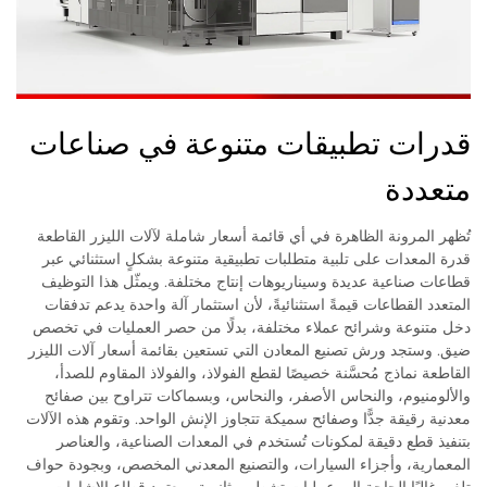
قدرات تطبيقات متنوعة في صناعات
متعددة
تُظهر المرونة الظاهرة في أي قائمة أسعار شاملة لآلات الليزر القاطعة
قدرة المعدات على تلبية متطلبات تطبيقية متنوعة بشكلٍ استثنائي عبر
قطاعات صناعية عديدة وسيناريوهات إنتاج مختلفة. ويمثّل هذا التوظيف
المتعدد القطاعات قيمةً استثنائيةً، لأن استثمار آلة واحدة يدعم تدفقات
دخل متنوعة وشرائح عملاء مختلفة، بدلًا من حصر العمليات في تخصص
ضيق. وستجد ورش تصنيع المعادن التي تستعين بقائمة أسعار آلات الليزر
القاطعة نماذج مُحسَّنة خصيصًا لقطع الفولاذ، والفولاذ المقاوم للصدأ،
والألومنيوم، والنحاس الأصفر، والنحاس، وبسماكات تتراوح بين صفائح
معدنية رقيقة جدًّا وصفائح سميكة تتجاوز الإنش الواحد. وتقوم هذه الآلات
بتنفيذ قطع دقيقة لمكونات تُستخدم في المعدات الصناعية، والعناصر
المعمارية، وأجزاء السيارات، والتصنيع المعدني المخصص، وبجودة حواف