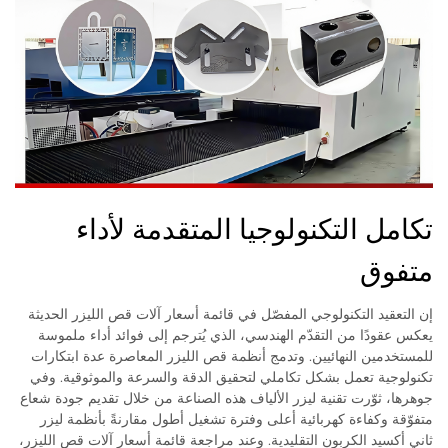
تكامل التكنولوجيا المتقدمة لأداء
متفوق
إن التعقيد التكنولوجي المفصّل في قائمة أسعار آلات قص الليزر الحديثة
يعكس عقودًا من التقدّم الهندسي، الذي يُترجم إلى فوائد أداء ملموسة
للمستخدمين النهائيين. وتدمج أنظمة قص الليزر المعاصرة عدة ابتكارات
تكنولوجية تعمل بشكل تكاملي لتحقيق الدقة والسرعة والموثوقية. وفي
جوهرها، ثوّرت تقنية ليزر الألياف هذه الصناعة من خلال تقديم جودة شعاع
متفوّقة وكفاءة كهربائية أعلى وفترة تشغيل أطول مقارنةً بأنظمة ليزر
ثاني أكسيد الكربون التقليدية. وعند مراجعة قائمة أسعار آلات قص الليزر،