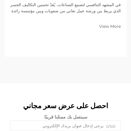
في المشهد التنافسي لتصنيع الصناعات، يُعَدّ تحسين التكاليف الجسر
الذي يربط بين ورشة عمل تعاني من صعوبات وبين مؤسسة رائدة
في السوق. وللشركات التي تتخصص في تصنيع المعادن ضمن
نموذج الأعمال بين الشركات (B2B)، فإن المعدات الموجودة على
View More
أرضية المصنع تُحدِّد...
احصل على عرض سعر مجاني
سيتصل بك ممثلنا قريبًا.
0/100