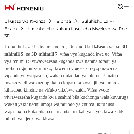
Ukurasa wa Kwanza
Bidhaa
Suluhisho La H-
Beam
chombo cha Kukata Laser cha Mwelezo wa Pne
3D
Hongniu Laser inatoa mitandao ya kusindikia H-Beam yenye
3D
mhimili 5
na
3D mhimili 7
vifaa vya kuganda kwa ua. Vifaa
vya mhimili 5 viwawezesha kuganda kwa namna tofauti ya
profaili ngumu za mfuko, ikiwemo vigezo vilivyopinzwa na
vipande vilivyopasuka, wakati mitandao ya mhimili 7 inatoa
uwezo zaidi wa kuzunguka na kupasuka kwa ajili ya umbo la
kihisabati kingine na vifuko vikubwa zaidi. Vifaa vyote
viwawezesha kuganda kwa usahihi bila kuchonga wala kuvuruga,
wakati yakihifadhi umoja wa miundo ya chuma, ikiruhusu
wajasingilia kukabiliana na mahitaji makali yanayotakiwa katika
miradi ya ujenzi wa kisasa.