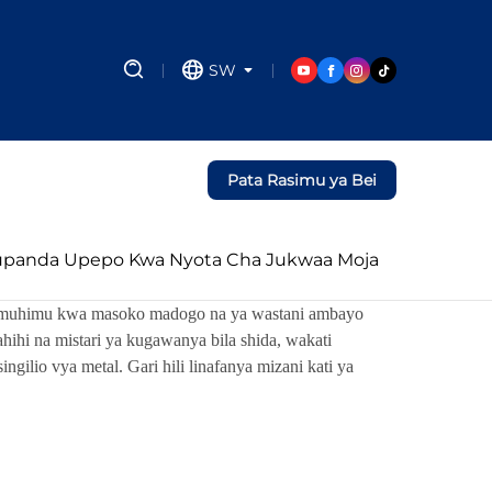
SW
Pata Rasimu ya Bei
Kupanda Upepo Kwa Nyota Cha Jukwaa Moja
. Ni muhimu kwa masoko madogo na ya wastani ambayo
hi na mistari ya kugawanya bila shida, wakati
ingilio vya metal. Gari hili linafanya mizani kati ya