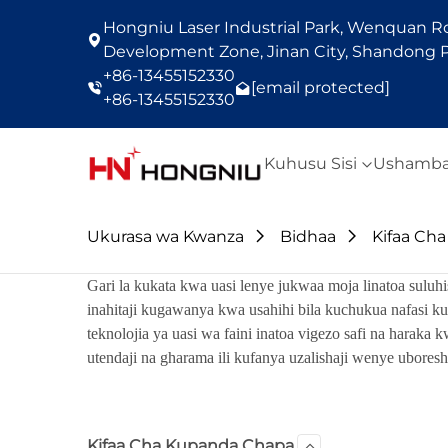
Hongniu Laser Industrial Park, Wenquan Roa
Development Zone, Jinan City, Shandong P
+86-13455152330
[email protected]
+86-13455152330
Kuhusu Sisi
Ushamba
Ukurasa wa Kwanza
Bidhaa
Kifaa Ch
Gari la kukata kwa uasi lenye jukwaa moja linatoa sulu
inahitaji kugawanya kwa usahihi bila kuchukua nafasi 
teknolojia ya uasi wa faini inatoa vigezo safi na haraka k
utendaji na gharama ili kufanya uzalishaji wenye uboresha
Kifaa Cha Kupanda Chapa