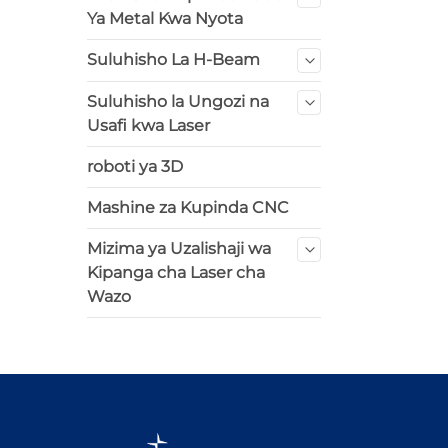
Ya Metal Kwa Nyota
Suluhisho La H-Beam
Suluhisho la Ungozi na
Usafi kwa Laser
roboti ya 3D
Mashine za Kupinda CNC
Mizima ya Uzalishaji wa
Kipanga cha Laser cha
Wazo