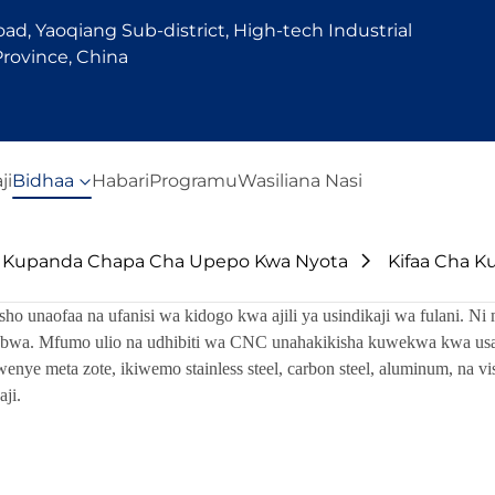
d, Yaoqiang Sub-district, High-tech Industrial
rovince, China
ji
Bidhaa
Habari
Programu
Wasiliana Nasi
a Kupanda Chapa Cha Upepo Kwa Nyota
Kifaa Cha 
hisho unaofaa na ufanisi wa kidogo kwa ajili ya usindikaji wa fulani
kubwa. Mfumo ulio na udhibiti wa CNC unahakikisha kuwekwa kwa usahi
wenye meta zote, ikiwemo stainless steel, carbon steel, aluminum, na vis
ji.