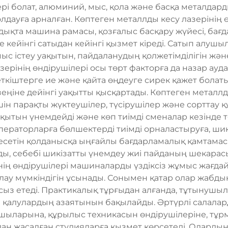
ері болат, алюминий, мыс, қола және басқа металдар
дауға арналған. Көптеген металлды кесу лазерінің өн
дықта машина рамасы, қозғалыс басқару жүйесі, бағда
кейінгі сатыдан кейінгі қызмет кіреді. Сатып алушыл
мыс істеу уақытын, пайдаланудың қолжетімділігін жә
зерінің өндірушілері осы төрт факторға да назар 
сеткіштерге ие және қайта өңдеуге сирек қажет бола
іне дейінгі уақытты қысқартады. Көптеген металлды 
шін парақты жүктеушілер, түсірушілер және сорттау
қытын үнемдейді және көп тиімді сменалар кезінде т
операторларға бөлшектерді тиімді орналастыруға, 
тесетін қолданысқа ыңғайлы бағдарламалық қамтама
ды, себебі шикізатты үнемдеу жиі пайданың шекарас
інің өндірушілері машиналарды үздіксіз жұмыс жағда
лау мүмкіндігін ұсынады. Сонымен қатар олар жабдық
ыз етеді. Практикалық тұрғыдан алғанда, тұтынушыл
 қалулардың азаятынын бақылайды. Әртүрлі салалард
шыларына, құрылыс техникасын өндірушілеріне, тұрм
ан жасалған студияларға қызмет көрсетеді. Оларды