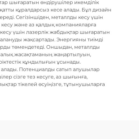
қтар шығаратын өндірушілер икемділік
қатты құралдарсыз кесе алады. Бұл дизайн
реді. Сегізіншіден, металлды кесу үшін
за кесу және аз қалдық компанияларға
 кесу үшін лазерлік жабдықтар шығаратын
далануды жақсартады. Энергияны тиімді
арды төмендетеді. Оншыдан, металлды
амалық жасақтаманың жаңартылуын,
ріктестік құндылығын ұсынады.
йе алады. Потенциалды сатып алушылар
ер сізге тез кесуге, аз шығынға,
ықтар тікелей өсуіңізге, тұтынушыларға