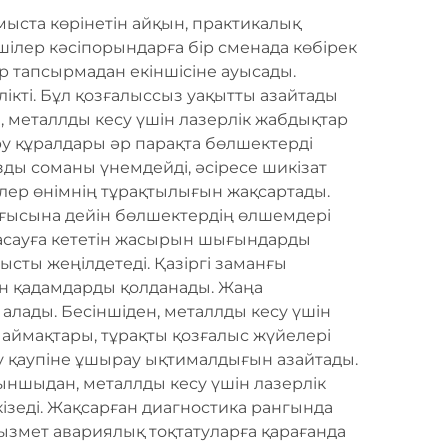
ыста көрінетін айқын, практикалық
шілер кәсіпорындарға бір сменада көбірек
р тапсырмадан екіншісіне ауысады.
лікті. Бұл қозғалыссыз уақытты азайтады
, металлды кесу үшін лазерлік жабдықтар
у құралдары әр парақта бөлшектерді
ды соманы үнемдейді, әсіресе шикізат
ілер өнімнің тұрақтылығын жақсартады.
ңғысына дейін бөлшектердің өлшемдері
жасауға кететін жасырын шығындарды
сты жеңілдетеді. Қазіргі заманғы
ған қадамдарды қолданады. Жаңа
 алады. Бесіншіден, металлды кесу үшін
 аймақтары, тұрақты қозғалыс жүйелері
еу қаупіне ұшырау ықтималдығын азайтады.
тыншыдан, металлды кесу үшін лазерлік
ізеді. Жақсарған диагностика рангында
ызмет авариялық тоқтатуларға қарағанда