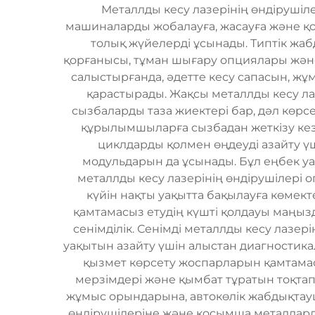
Металлды кесу лазерінің өндірушіл
машиналарды жобалауға, жасауға және қол
толық жүйелерді ұсынады. Типтік жаб
қорғанысы, тұман шығару опциялары және 
салыстырғанда, әдетте кесу сапасын, жұ
қарастырады. Жақсы металлды кесу ла
сызбаларды таза жиектері бар, дәл көр
құрылымшыларға сызбадан жеткізу кезең
циклдарды қолмен өңдеуді азайту ү
модульдарын да ұсынады. Бұл еңбек уа
металлды кесу лазерінің өндірушілері 
күйін нақты уақытта бақылауға көмек
қамтамасыз етудің күшті қолдауы маңыз
сенімділік. Сенімді металлды кесу лазер
уақытын азайту үшін алыстан диагностика
қызмет көрсету жоспарларын қамтамас
мерзімдері және қымбат тұратын тоқтап
жұмыс орындарына, автокөлік жабдықтау
өндірушілеріне және қосымша металдард