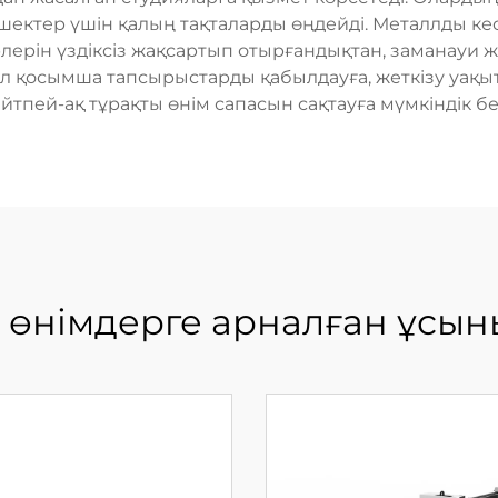
тер үшін қалың тақталарды өңдейді. Металлды кесу 
лерін үздіксіз жақсартып отырғандықтан, заманауи ж
бұл қосымша тапсырыстарды қабылдауға, жеткізу уақы
йтпей-ақ тұрақты өнім сапасын сақтауға мүмкіндік бе
 өнімдерге арналған ұсын