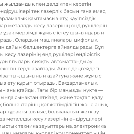
ды жылдамдық пен дәлдікпен кесетін
дірушілері тек лазерлік басын ғана емес,
рламалық қамтамасыз ету, қауіпсіздік
ар металлды кесу лазерінің өндірушілерін
не ұзақ мерзімді жұмыс істеу шығындарын
аударады. Олардың машиналары цифрлық
тын дайын бөлшектерге айналдырады. Бұл
кесу лазерінің өндірушілері өндірістік
 құрылғылары сияқты автоматтандыру
ежегіштерді азайтады. Алыс деңгейдегі
шикізаттың шығынын азайтуға және жұмыс
сыз ету құрып отырады. Бағдарламалық
ын анықтайды. Тағы бір маңызды нүкте —
йында сынақтан өткізеді және тоқтап қалу
 бөлшектерінің қолжетімділігін және анық
ар тұрақты шығыс, болжанатын жеткізу
а металлды кесу лазерінің өндірушілері
ыстық техника зауыттарына, электроника
ң машиналары күрделі компоненттер үшін