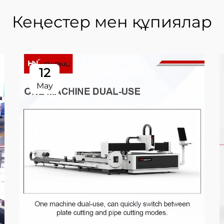
Кеңестер мен құпиялар
12
May