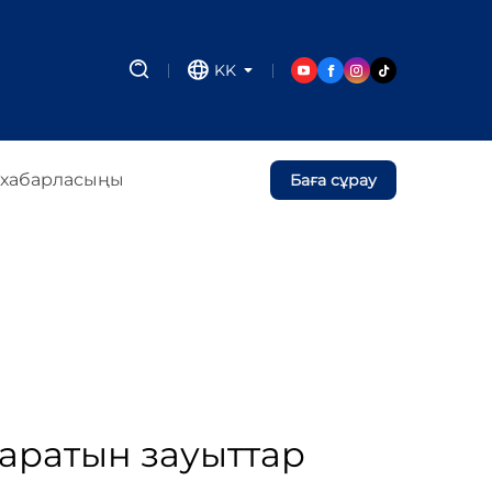
KK
 хабарласыңы
Баға сұрау
аратын зауыттар