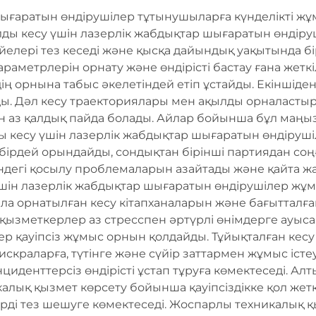
ығаратын өндірушілер тұтынушыларға күнделікті жұм
лды кесу үшін лазерлік жабдықтар шығаратын өндіру
йелері тез кеседі және қысқа дайындық уақытында бі
аметрлерін орнату және өндірісті бастау ғана жеткі
ң орнына табыс әкелетіндей етіп ұстайды. Екіншіден
. Дәл кесу траекториялары мен ақылды орналастыр
 аз қалдық пайда болады. Айлар бойынша бұл маңыз
ды кесу үшін лазерлік жабдықтар шығаратын өндіруш
ірдей орындайды, сондықтан бірінші партиядан со
індегі қосылу проблемаларын азайтады және қайта 
үшін лазерлік жабдықтар шығаратын өндірушілер жұмы
 ала орнатылған кесу кітапханаларын және бағыттал
 қызметкерлер аз стресспен әртүрлі өнімдерге ауыса
р қауіпсіз жұмыс орнын қолдайды. Тұйықталған кесу
скраларға, түтінге және сүйір заттармен жұмыс іст
циденттерсіз өндірісті ұстап тұруға көмектеседі. Ал
лық қызмет көрсету бойынша қауіпсіздікке қол жетк
рді тез шешуге көмектеседі. Жоспарлы техникалық қ