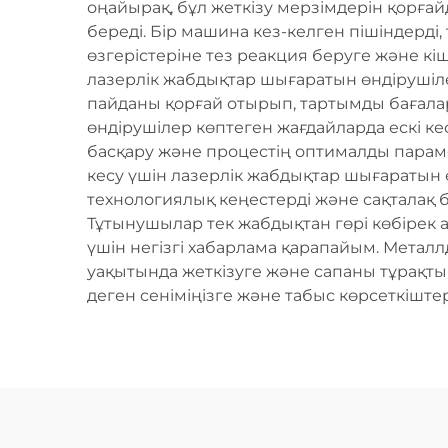
оңайырақ, бұл жеткізу мерзімдерін қорғай
береді. Бір машина кез-келген пішіндерді
өзгерістеріне тез реакция беруге және кіш
лазерлік жабдықтар шығаратын өндірушілер
пайданы қорғай отырып, тартымды бағалар
өндірушілер көптеген жағдайларда ескі к
басқару және процестің оптималды парам
кесу үшін лазерлік жабдықтар шығаратын
технологиялық кеңестерді және сақталақ 
Тұтынушылар тек жабдықтан гөрі көбірек 
үшін негізгі хабарлама қарапайым. Металл
уақытында жеткізуге және сапаны тұрақты
деген сеніміңізге және табыс көрсеткіштер