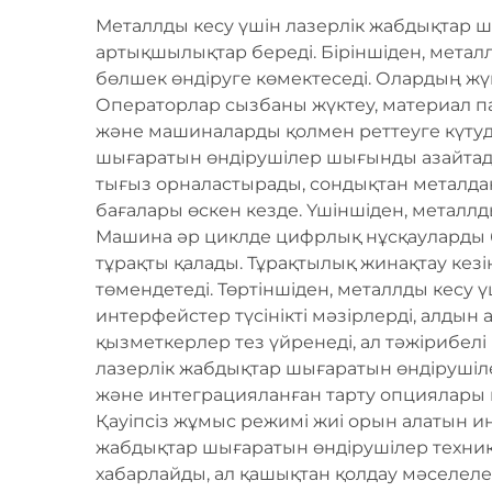
Металлды кесу үшін лазерлік жабдықтар ш
артықшылықтар береді. Біріншіден, метал
бөлшек өндіруге көмектеседі. Олардың жү
Операторлар сызбаны жүктеу, материал пар
және машиналарды қолмен реттеуге күтуді
шығаратын өндірушілер шығынды азайтады
тығыз орналастырады, сондықтан металдан
бағалары өскен кезде. Үшіншіден, металл
Машина әр циклде цифрлық нұсқауларды б
тұрақты қалады. Тұрақтылық жинақтау кез
төмендетеді. Төртіншіден, металлды кесу 
интерфейстер түсінікті мәзірлерді, алдын
қызметкерлер тез үйренеді, ал тәжірибелі
лазерлік жабдықтар шығаратын өндірушіле
және интеграцияланған тарту опциялары и
Қауіпсіз жұмыс режимі жиі орын алатын ин
жабдықтар шығаратын өндірушілер техника
хабарлайды, ал қашықтан қолдау мәселеле