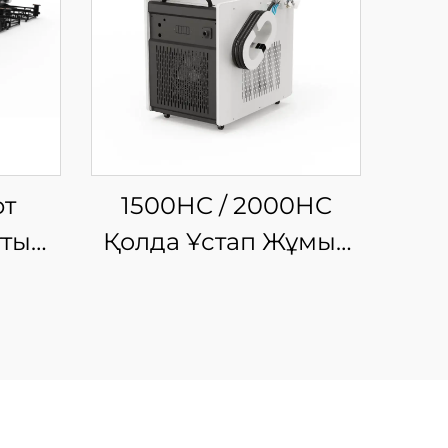
рт
1500HC / 2000HC
тты
Қолда Ұстап Жұмыс
рлік
Істеуге Арналған
ашина
Шынықтырғыш
Лазерлі Тазалау
Машинасы