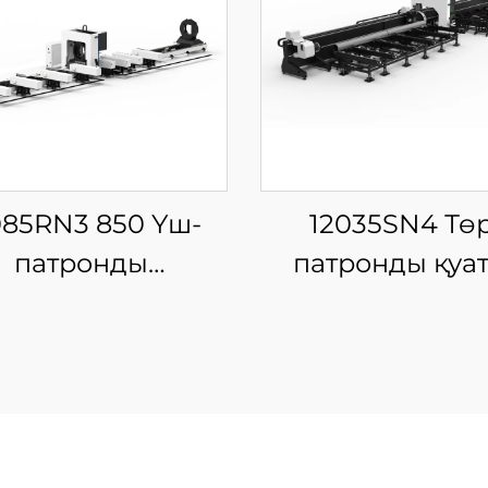
085RN3 850 Үш-
12035SN4 Тө
патронды
патронды қуа
ынықтырғыш
талшықты лазе
ерлі Түтік Кесу
түтік кесетін м
Машинасы