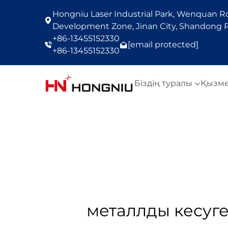
Hongniu Laser Industrial Park, Wenquan Roa
Development Zone, Jinan City, Shandong P
+86-13455152330
[email protected]
+86-13455152330
Біздің туралы
Қызм
металлды кесуг