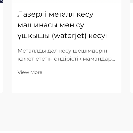
Лазерлі металл кесу
машинасы мен су
ұшқышы (waterjet) кесуі
Металлды дәл кесу шешімдерін
қажет ететін өндірістік мамандар
үшін лазерлі металл кесу
View More
машинасы мен су ұшқышы
(waterjet) кесу технологиясы
арасында таңдау — өндіріс
тиімділігіне, шығындар
құрылымына және бөлшек
сапасына әсер ететін маңызды
шешім...