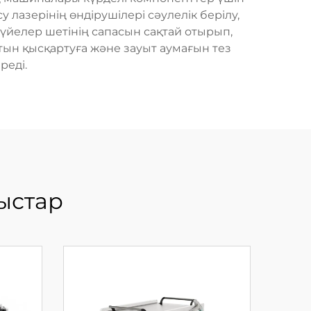
лазерінің өндірушілері сәулелік берілу,
үйелер шетінің сапасын сақтай отырып,
тын қысқартуға және зауыт аумағын тез
реді.
ыстар