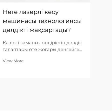
Неге лазерлі кесу
Ме
машинасы технологиясы
ма
дәлдікті жақсартады?
пл
ке
Қазіргі заманғы өндірістің дәлдік
талаптары өте жоғары деңгейге
Мет
жетті, әсіресе микрондармен
өнд
View More
өлшенетін шектеулер өнім сапасы
сап
мен жұмыс істеу нәтижелерін
Vie
шығ
анықтайтын салаларда. Дәстүрлі
кес
кесу әдістері қолданысқа
кез
жарамды болса да, жиі...
қаб
Дәс
кес