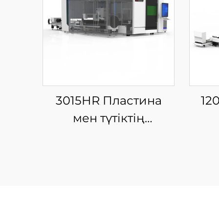
3015HR Пластина
12
мен түтіктің
интеграцияланған
Ш
жабық айырбас
Лаз
платформалы шыны
талшықты лазерлі
кесу машинасы