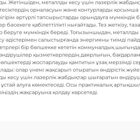
ды. Жетіншіден, металлды кесу үшін лазерлік жабды
, тесіктердің орналасуын және контурларды қосымша 
ігірім әртүрлі тапсырыстарды орындауға мүмкіндік бе
 бәсекеге қабілеттілікті нығайтады. Тез жеткізу, та
 беруге мүмкіндік береді. Тоғызыншыдан, металлды
есу әдістерімен салыстырғанда энергияны тиімді пай
етрлері бір бөлшекке кететін коммуналдық шығынд
 өндірушілер қызметкерлердің даярлығын, бағдарл
бөлшектерді жоспарлауды қамтитын ұзақ мерзімді се
алады: олар үнемі жақсарып отыратын өндірістік жү
ды кесу үшін лазерлік жабдықтар шығаратын өндірушіл
 ұстай алуға көмектеседі. Осы практикалық артықшыл
іңіздің жақсаруына қолдау көрсетеді.