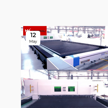
12
May