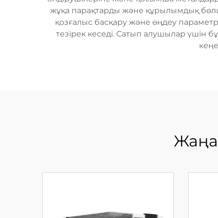
жұқа парақтарды және құрылымдық бөлшек
қозғалыс басқару және өңдеу параметр
тезірек кеседі. Сатып алушылар үшін 
кеңе
Жаңа