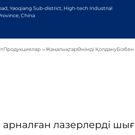
d, Yaoqiang Sub-district, High-tech Industrial
rovince, China
ет
Продукциялар
Жаңалықтар
Өнімді Қолдану
Бізбен
е арналған лазерлерді шығ