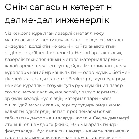
Өнім сапасын көтеретін
дәлме-дәл инженерлік
Сіз кеңсеға құрылған лазерлік металл кесу
машинасына инвестиция жасаған кезде, сіз металл
өңдеудегі дәлдіктің не екенін қайта анықтайтын
өндірістік қабілетті иеленесіз. Негізгі артықшылық
лазерлік технологияның металл материалдарымен
қалай әрекеттесуінен туындайды. Механикалық кесу
құралдарынан айырмашылығы — олар жұмыс бетімен
тікелей жанасады және тербелістерді, ауытқуларды
немесе құралдың тозуын тудыруы мүмкін, ал лазер
сәулесі механикалық жанаспай, жылу энергиясы
арқылы кеседі. Бұл сіздің материалдарыңызға
ешқандай механикалық кернеу тудырмайды және
қалыпты әдістердің негізгі проблемасы болып
табылатын деформацияларды жояды. Сәуле диаметрі
өте кіші өлшемдерге (жиі 0,1–0,3 мм аралығында)
фокусталады, бұл пила пышақтары немесе плазмалық
горелкалармен алынатыннан едәуір тар кесік енін