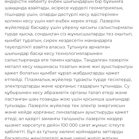
өндірістік көбейту еңбек шығындарын бір бұйымға
шаққанда азайтады, әсіресе күрделі геометриялық
пішіндер үшін, оларды дәстүрлі кесу әдістерімен
қолмен кесу үшін көп еңбек керек етеді. Лазерлік
жүйелерді басқару үшін үйрену қисығы салыстырмалы
түрде қысқа, сондықтан сіз жұмысшыларды тез оқытып,
қымбат тұратын, сирек кездесетін мамандарға
тәуелділікті азайта аласыз. Тұтынуға арналған
шығындар басқа кесу технологияларымен
салыстырғанда өте төмен қалады. Таңдалған лазерлік
металл кесу машинасы тозатын және жиі ауыстырылуы
қажет болатын қымбат құрал-жабдықтарды қажет
етпейді. Плазмалық жүйелер тұрақты түрде тесіктерді,
электродтарды және қорғаныс газдарын тұтынады. Су
құбырымен кесу абразивтік ортаны талап етеді және
ластанған шаң-тозаңды жою үшін қосымша шығындар
туғызады. Лазерлік жүйелер тек электр энергиясын
және кейде қорғаныс линзаларын ауыстыруды қажет
етеді; ал қазіргі заманғы талшықты лазерлік көздер
қызмет көрсетуге дейін 100 000 сағат жұмыс істеуге
қабілетті. Бұл аз тұтыну көлемі қоймадағы заттарды
басқаруды жеңілдетеді және үнемі жүріп жатқан