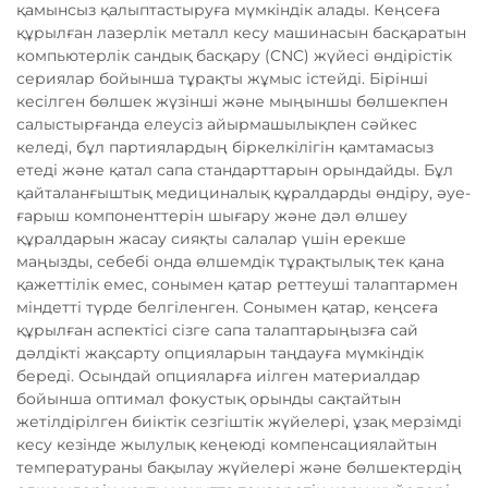
қамынсыз қалыптастыруға мүмкіндік алады. Кеңсеға
құрылған лазерлік металл кесу машинасын басқаратын
компьютерлік сандық басқару (CNC) жүйесі өндірістік
сериялар бойынша тұрақты жұмыс істейді. Бірінші
кесілген бөлшек жүзінші және мыңыншы бөлшекпен
салыстырғанда елеусіз айырмашылықпен сәйкес
келеді, бұл партиялардың біркелкілігін қамтамасыз
етеді және қатал сапа стандарттарын орындайды. Бұл
қайталанғыштық медициналық құралдарды өндіру, әуе-
ғарыш компоненттерін шығару және дәл өлшеу
құралдарын жасау сияқты салалар үшін ерекше
маңызды, себебі онда өлшемдік тұрақтылық тек қана
қажеттілік емес, сонымен қатар реттеуші талаптармен
міндетті түрде белгіленген. Сонымен қатар, кеңсеға
құрылған аспектісі сізге сапа талаптарыңызға сай
дәлдікті жақсарту опцияларын таңдауға мүмкіндік
береді. Осындай опцияларға иілген материалдар
бойынша оптимал фокустық орынды сақтайтын
жетілдірілген биіктік сезгіштік жүйелері, ұзақ мерзімді
кесу кезінде жылулық кеңеюді компенсациялайтын
температураны бақылау жүйелері және бөлшектердің