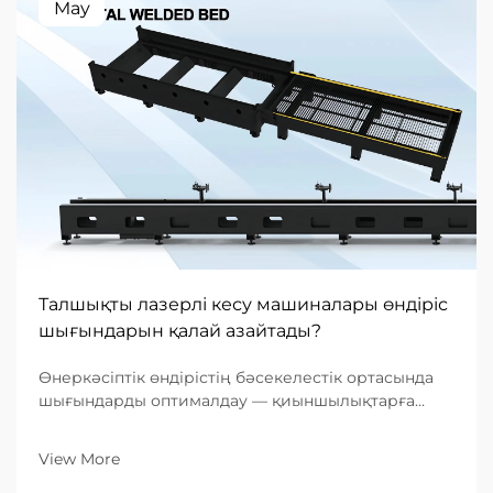
May
Талшықты лазерлі кесу машиналары өндіріс
шығындарын қалай азайтады?
Өнеркәсіптік өндірістің бәсекелестік ортасында
шығындарды оптималдау — қиыншылықтарға
ұшырап жатқан цех пен нарықта алдыңғы қатарда
тұрған кәсіпорын арасындағы көпір болып
View More
табылады. Металл өңдеуге маманданған B2B
компаниялар үшін өндіріс орнындағы жабдықтар...