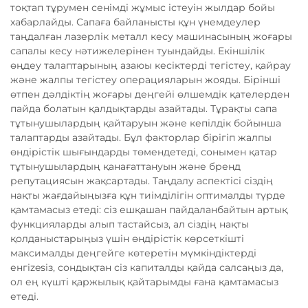
тоқтап тұрумен сенімді жұмыс істеуін жылдар бойы
хабарлайды. Сапаға байланысты құн үнемдеулер
таңдалған лазерлік металл кесу машинасының жоғары
сапалы кесу нәтижелерінен туындайды. Екіншілік
өңдеу талаптарының азаюы кесіктерді тегістеу, қайрау
және жалпы тегістеу операцияларын жояды. Бірінші
өтпен дәлдіктің жоғары деңгейі өлшемдік қателерден
пайда болатын қалдықтарды азайтады. Тұрақты сапа
тұтынушылардың қайтаруын және кепілдік бойынша
талаптарды азайтады. Бұл факторлар бірігіп жалпы
өндірістік шығындарды төмендетеді, сонымен қатар
тұтынушылардың қанағаттануын және бренд
репутациясын жақсартады. Таңдалу аспектісі сіздің
нақты жағдайыңызға құн тиімділігін оптималды түрде
қамтамасыз етеді: сіз ешқашан пайдаланбайтын артық
функцияларды алып тастайсыз, ал сіздің нақты
қолданыстарыңыз үшін өндірістік көрсеткішті
максималды деңгейге көтеретін мүмкіндіктерді
енгіzesіз, сондықтан сіз капиталды қайда салсаңыз да,
ол ең күшті қаржылық қайтарымды ғана қамтамасыз
етеді.