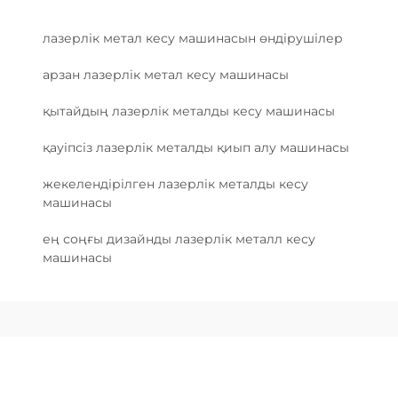
лазерлік метал кесу машинасын өндірушілер
арзан лазерлік метал кесу машинасы
қытайдың лазерлік металды кесу машинасы
қауіпсіз лазерлік металды қиып алу машинасы
жекелендірілген лазерлік металды кесу
машинасы
ең соңғы дизайнды лазерлік металл кесу
машинасы