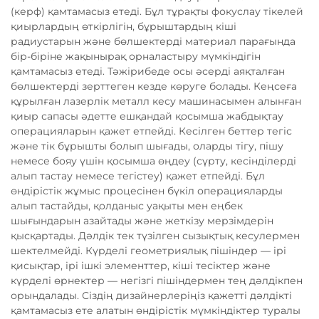
(керф) қамтамасыз етеді. Бұл тұрақты фокуслау тікелей
қиырлардың өткірлігін, бұрыштардың кіші
радиустарын және бөлшектерді материал парағында
бір-біріне жақынырақ орналастыру мүмкіндігін
қамтамасыз етеді. Тәжірибеде осы әсерді аяқталған
бөлшектерді зерттеген кезде көруге болады. Кеңсеға
құрылған лазерлік металл кесу машинасымен алынған
қиыр сапасы әдетте ешқандай қосымша жабдықтау
операцияларын қажет етпейді. Кесілген беттер тегіс
және тік бұрышты болып шығады, оларды тігу, пішу
немесе бояу үшін қосымша өңдеу (сүрту, кесінділерді
алып тастау немесе тегістеу) қажет етпейді. Бұл
өндірістік жұмыс процесінен бүкіл операцияларды
алып тастайды, қолданыс уақыты мен еңбек
шығындарын азайтады және жеткізу мерзімдерін
қысқартады. Дәлдік тек түзілген сызықтық кесулермен
шектелмейді. Күрделі геометриялық пішіндер — ірі
қисықтар, ірі ішкі элементтер, кіші тесіктер және
күрделі өрнектер — негізгі пішіндермен тең дәлдікпен
орындалады. Сіздің дизайнерлеріңіз қажетті дәлдікті
қамтамасыз ете алатын өндірістік мүмкіндіктер туралы