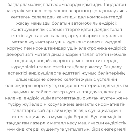
бағдарламалық платформаларды қамтиды. Таңдалған
лазерлік металл кесу машиналарының қолданылу аясы
көптеген салаларды қамтиды: дәл компоненттерді
жасау маңызды болатын автомобиль өндірісі;
конструкциялық элементтерге қатаң дәлдік талап
ететін әуе-ғарыш саласы; әртүрлі архитектуралық
металл жұмыстары үшін құрылыс саласы; күрделі
корпус пен кронштейндер үшін электроника өндірісі;
декоративті металл дизайндарын талап ететін мебель
өндірісі; сондай-ақ әріптер мен логотиптердің
күрделілігін талап ететін таңбалар жасау. Таңдалу
аспектісі өндірушілерге әдеттегі жұмыс бөліктерінің
өлшемдеріне сәйкес келетін жұмыс үстелінің
өлшемдерін көрсетуге, өздерінің материал қалыңдығы
ауқымына сәйкес лазер қуатын таңдауға, жоғары
көлемді өндіріс үшін автоматтандырылған жүктеу және
түсіру жүйелерін қосуға және аймақтық нормативтік
талаптарға сай арнайы қауіпсіздік функцияларын
интеграциялауға мүмкіндік береді. Бұл икемділік
таңдалған лазерлік металл кесу машинасын өндірістік
мүмкіндіктерді күшейтуге ұмтылатын, бірақ өзгермелі