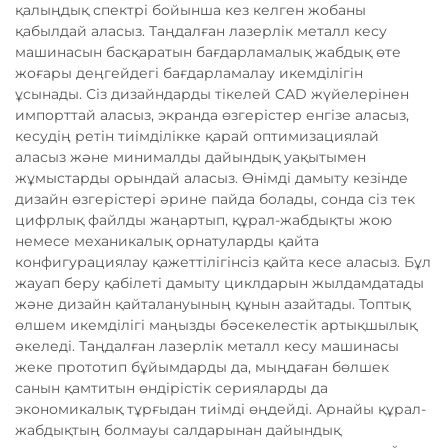
қалыңдық спектрі бойынша кез келген жобаны
қабылдай аласыз. Таңдалған лазерлік металл кесу
машинасын басқаратын бағдарламалық жабдық өте
жоғары деңгейдегі бағдарламалау икемділігін
ұсынады. Сіз дизайндарды тікелей CAD жүйелерінен
импорттай аласыз, экранда өзгерістер енгізе аласыз,
кесудің ретін тиімділікке қарай оптимизациялай
аласыз және минималды дайындық уақытымен
жұмыстарды орындай аласыз. Өнімді дамыту кезінде
дизайн өзгерістері әрине пайда болады, сонда сіз тек
цифрлық файлды жаңартып, құрал-жабдықты жою
немесе механикалық орнатуларды қайта
конфигурациялау қажеттілігінсіз қайта кесе аласыз. Бұл
жауап беру қабілеті дамыту циклдарын жылдамдатады
және дизайн қайталануының құнын азайтады. Топтық
өлшем икемділігі маңызды бәсекелестік артықшылық
әкеледі. Таңдалған лазерлік металл кесу машинасы
жеке прототип бұйымдарды да, мыңдаған бөлшек
санын қамтитын өндірістік серияларды да
экономикалық тұрғыдан тиімді өңдейді. Арнайы құрал-
жабдықтың болмауы салдарынан дайындық