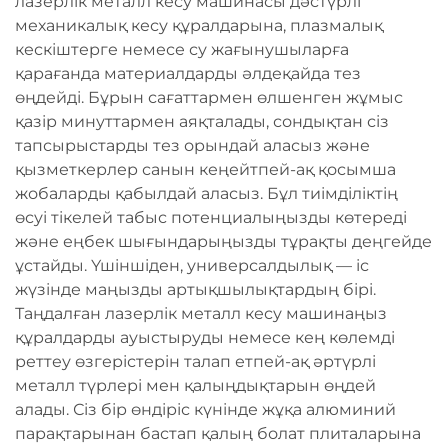
лазерлік металл кесу машинасы дәстүрлі
механикалық кесу құралдарына, плазмалық
кескіштерге немесе су жағынушыларға
қарағанда материалдарды әлдеқайда тез
өңдейді. Бұрын сағаттармен өлшенген жұмыс
қазір минуттармен аяқталады, сондықтан сіз
тапсырыстарды тез орындай аласыз және
қызметкерлер санын кеңейтпей-ақ қосымша
жобаларды қабылдай аласыз. Бұл тиімділіктің
өсуі тікелей табыс потенциалыңызды көтереді
және еңбек шығындарыңызды тұрақты деңгейде
ұстайды. Үшіншіден, универсалдылық — іс
жүзінде маңызды артықшылықтардың бірі.
Таңдалған лазерлік металл кесу машинаңыз
құралдарды ауыстыруды немесе кең көлемді
реттеу өзгерістерін талап етпей-ақ әртүрлі
металл түрлері мен қалыңдықтарын өңдей
алады. Сіз бір өндіріс күнінде жұқа алюминий
парақтарынан бастап қалың болат плиталарына