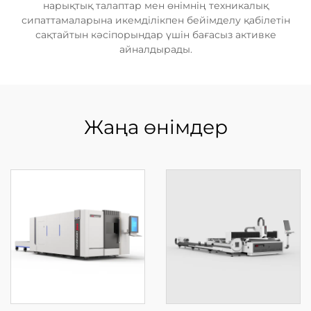
нарықтық талаптар мен өнімнің техникалық
сипаттамаларына икемділікпен бейімделу қабілетін
сақтайтын кәсіпорындар үшін бағасыз активке
айналдырады.
Жаңа өнімдер