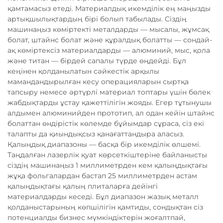
қамтамасыз етеді. Материалдық икемділік ең маңызды
артықшылықтардың бірі болып табылады. Сіздің
машинаңыз көміртекті металдарды — мысалы, жұмсақ
болат, штайнс болат және құралдық болатты — сондай-
ақ көміртексіз материалдарды — алюминий, мыс, қола
және титан — бірдей сапалы түрде өңдейді. Бұл
кеңінен қолданылатын сәйкестік арқылы
мамандандырылған кесу операцияларын сыртқа
тапсыру немесе әртүрлі материал топтары үшін бөлек
жабдықтарды ұстау қажеттілігін жояды. Егер тұтынушы
алдымен алюминийден прототип, ал одан кейін штайнс
болаттан өндірістік көлемде бұйымдар сұраса, сіз екі
талапты да қиындықсыз қанағаттандыра аласыз.
Қалыңдық диапазоны — басқа бір икемділік өлшемі.
Таңдалған лазерлік қуат көрсеткіштеріне байланысты
сіздің машинаңыз 1 миллиметрден кем қалыңдықтағы
жұқа фольгалардан бастап 25 миллиметрден астам
қалыңдықтағы қалың плиталарға дейінгі
материалдарды кеседі. Бұл диапазон жазық металл
қолданыстарының көпшілігін қамтиды, сондықтан сіз
потенциалды бизнес мүмкіндіктерін жоғалтпай,