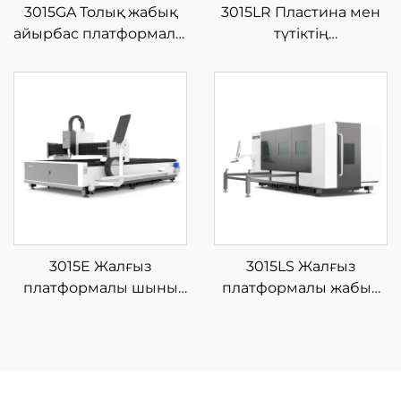
3015GA Толық жабық
3015LR Пластина мен
айырбас платформалы
түтіктің
шыны талшықты
интеграцияланған
лазерлі кесу
шыны талшықты
машинасы
лазерлі кесу
машинасы
3015E Жалғыз
3015LS Жалғыз
платформалы шыны
платформалы жабық
талшықты лазерлі кесу
шыны талшықты
машинасы
лазерлі кесу
машинасы