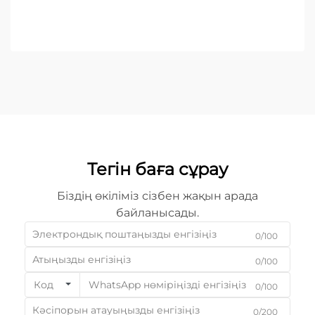
Тегін баға сұрау
Біздің өкіліміз сізбен жақын арада
байланысады.
0/100
0/100
Код
0/100
0/200