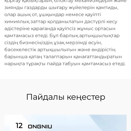
қорғау қабықтарын, блоктау механизмдерін және
зиянды газдарды шығару жүйелерін қамтиды,
олар ашық от, ұшқындар немесе қауіпті
химиялық заттар қолданылатын дәстүрлі кесу
әдістеріне қарағанда қауіпсіз жұмыс ортасын
қамтамасыз етеді. Бұл барлық артықшылықтар
сіздің бизнесіңіздің ұзақ мерзімді өсуін,
бәсекелестік артықшылығын және өндірістің
барынша қатаң талаптарын қанағаттандыратын
нарықта тұрақты пайда табуын қамтамасыз етеді.
Пайдалы кеңестер
12