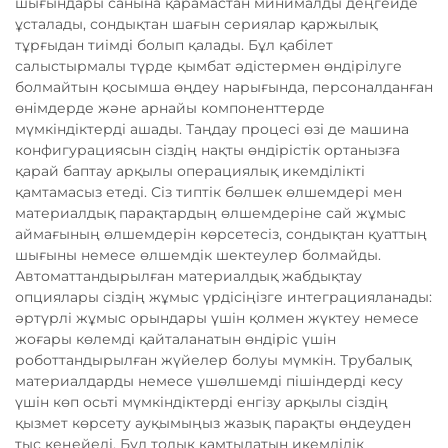
шығындары санына қарамастан минималды деңгейде
ұсталады, сондықтан шағын сериялар қаржылық
тұрғыдан тиімді болып қалады. Бұл қабілет
салыстырмалы түрде қымбат әдістермен өндірілуге
болмайтын қосымша өңдеу нарығында, персоналданған
өнімдерде және арнайы компоненттерде
мүмкіндіктерді ашады. Таңдау процесі өзі де машина
конфигурациясын сіздің нақты өндірістік ортанызға
қарай баптау арқылы операциялық икемділікті
қамтамасыз етеді. Сіз типтік бөлшек өлшемдері мен
материалдық парақтардың өлшемдеріне сай жұмыс
аймағының өлшемдерін көрсетесіз, сондықтан қуаттың
шығыны немесе өлшемдік шектеулер болмайды.
Автоматтандырылған материалдық жабдықтау
опциялары сіздің жұмыс үрдісіңізге интеграцияланады:
әртүрлі жұмыс орындары үшін қолмен жүктеу немесе
жоғары көлемді қайталанатын өндіріс үшін
роботтандырылған жүйелер болуы мүмкін. Трубалық
материалдарды немесе үшөлшемді пішіндерді кесу
үшін көп осьті мүмкіндіктерді енгізу арқылы сіздің
қызмет көрсету ауқымыңыз жазық парақты өңдеуден
тыс кеңейеді. Бұл толық қамтылатын икемділік