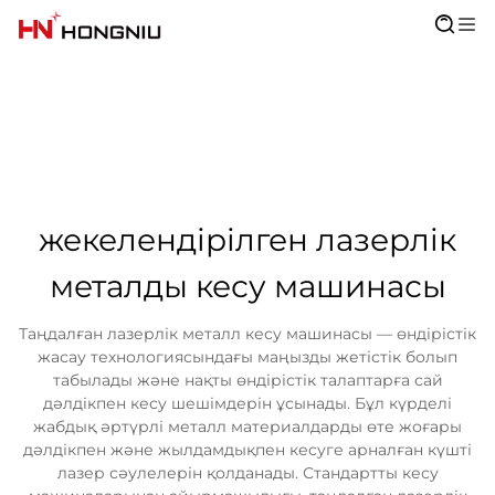
жекелендірілген лазерлік
металды кесу машинасы
Таңдалған лазерлік металл кесу машинасы — өндірістік
жасау технологиясындағы маңызды жетістік болып
табылады және нақты өндірістік талаптарға сай
дәлдікпен кесу шешімдерін ұсынады. Бұл күрделі
жабдық әртүрлі металл материалдарды өте жоғары
дәлдікпен және жылдамдықпен кесуге арналған күшті
лазер сәулелерін қолданады. Стандартты кесу