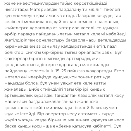
және инвестициялардан табыс көрсеткішіңізді
нығайтады. Материалды пайдалану тиімділігі тікелей
құн үнемдеуін қамтамасыз етеді. Лазерлік кесудің тар
кесік ені механикалық қайшылар немесе плазмалық
жүйелерге қарағанда аз материал кеседі, сондықтан
әрбір парақта пайдаланылатын металл көлемі көбейеді.
Жетілдірілген орналастыру бағдарламасы детальдарды
құрамында ең аз саңылау қалдыратындай етіп, пазл
бөліктері сияқты бір-біріне тығыз орналастырады. Бұл
факторлар бірігіп шығымды арттырады, жиі
қолданылатын әдістерге қарағанда материалды
пайдалану көрсеткішін 15–25 пайызға жақсартады. Егер
металл өнімдеріңізде құндық компонент ретінде
маңызды болса, бұл үнем уақыт өте келе қатты
жиналады. Еңбек тиімділігі тағы бір ірі құндық
артықшылық құрайды. Таңдалған лазерлік металл кесу
машинасы бағдарламаланғаннан және іске
қосылғаннан кейін минималды тікелей бақылаумен
жұмыс істейді. Бір оператор кесу автоматты түрде
жүріп жатқан кезде бірнеше машинаға қарауға немесе
басқа құнды қосымша еңбекке қатысуға қабілетті. Бұл