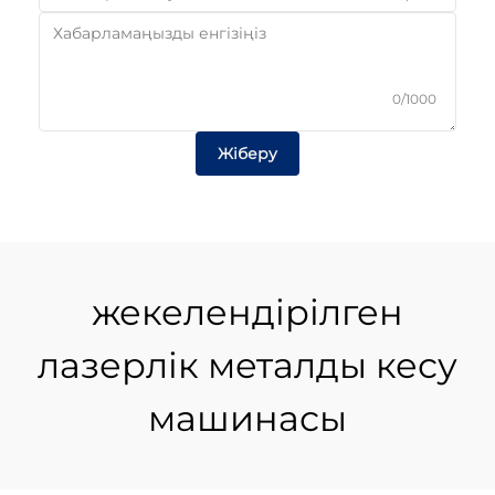
0/1000
Жіберу
жекелендірілген
лазерлік металды кесу
машинасы