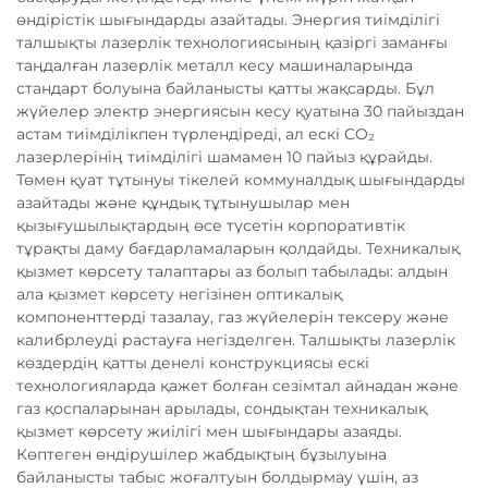
өндірістік шығындарды азайтады. Энергия тиімділігі
талшықты лазерлік технологиясының қазіргі заманғы
таңдалған лазерлік металл кесу машиналарында
стандарт болуына байланысты қатты жақсарды. Бұл
жүйелер электр энергиясын кесу қуатына 30 пайыздан
астам тиімділікпен түрлендіреді, ал ескі CO₂
лазерлерінің тиімділігі шамамен 10 пайыз құрайды.
Төмен қуат тұтынуы тікелей коммуналдық шығындарды
азайтады және құндық тұтынушылар мен
қызығушылықтардың өсе түсетін корпоративтік
тұрақты даму бағдарламаларын қолдайды. Техникалық
қызмет көрсету талаптары аз болып табылады: алдын
ала қызмет көрсету негізінен оптикалық
компоненттерді тазалау, газ жүйелерін тексеру және
калибрлеуді растауға негізделген. Талшықты лазерлік
көздердің қатты денелі конструкциясы ескі
технологияларда қажет болған сезімтал айнадан және
газ қоспаларынан арылады, сондықтан техникалық
қызмет көрсету жиілігі мен шығындары азаяды.
Көптеген өндірушілер жабдықтың бұзылуына
байланысты табыс жоғалтуын болдырмау үшін, аз