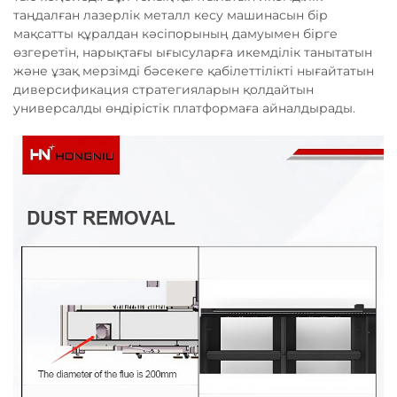
таңдалған лазерлік металл кесу машинасын бір
мақсатты құралдан кәсіпорының дамуымен бірге
өзгеретін, нарықтағы ығысуларға икемділік танытатын
және ұзақ мерзімді бәсекеге қабілеттілікті нығайтатын
диверсификация стратегияларын қолдайтын
универсалды өндірістік платформаға айналдырады.