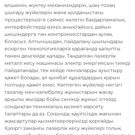
өлшемін, жүктеу механизмдерін, шаң-тозаң
шығару жүйелерін және қолданыстағы
процестеріңізге сәйкес келетін бағдарламалық
интерфейстерді өзіңіз анықтайсыз, дайын
шешімдерге тән компромисстардан аулақ
боласыз. Алтыншыдан, пайдалану шығындары
ескірген технологияларға қарағанда қалыпты
төмен деңгейде қалады. Таңдалған лазерлік
металл кесу машинасы электр энергиясын тиімді
пайдаланады, тек кейде линзаларды ауыстыру
қажет болады, ал қымбат құралдардың қорын
толтыру қажет емес. Көптеген жүйелер негізгі
тазалау мен калибрлеу жұмыстарын жасау
арқылы жылдар бойы сенімді жұмыс істейді,
сондықтан техникалық қызмет көрсету
талаптары да аз. Соңында, қауіпсіздік жағынан
жақсартулар қызметкерлеріңізді қорғайды.
Қазіргі заманғы лазерлік кесу жүйелері толық