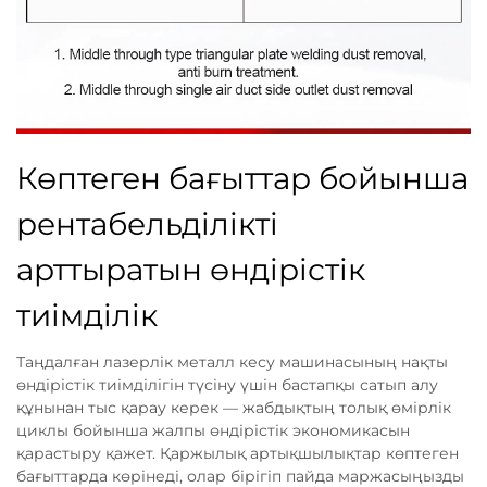
Көптеген бағыттар бойынша
рентабельділікті
арттыратын өндірістік
тиімділік
Таңдалған лазерлік металл кесу машинасының нақты
өндірістік тиімділігін түсіну үшін бастапқы сатып алу
құнынан тыс қарау керек — жабдықтың толық өмірлік
циклы бойынша жалпы өндірістік экономикасын
қарастыру қажет. Қаржылық артықшылықтар көптеген
бағыттарда көрінеді, олар бірігіп пайда маржасыңызды