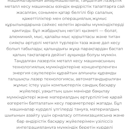
машиналарынан айырмашылығы, таңдалған лазерлік
металл кесу машинасы өзіндік өндірістік талаптарға сай
жасалған, сонымен қатар белгілі бір салалық
қажеттіліктер мен операциялық жұмыс
құрылымдарына сәйкес келетін арнайы мүмкіндіктерді
қамтиды. Бұл жабдықтың негізгі қызметі — болат,
алюминий, мыс, қалайы-мыс қорытпасы және титан
сияқты әртүрлі металл түрлерін таза және дәл кесу
болып табылады; қалыңдығы жұқа парақтардан бастап
қалың тақталарға дейінгі ауқымда болуы мүмкін.
Таңдалған лазерлік металл кесу машинасының
технологиялық мүмкіндіктеріне концентрленген
энергия сәулелерін құрайтын алғыңғы құрамды
талшықты лазер технологиясы, автоматтандырылған
жұмыс істеу үшін компьютерлік сандық басқару
жүйелері, уақыттың шын мәнінде бақылау
мүмкіндіктері және материалдың әртүрлілігіне қарай
өзгеретін бапталатын кесу параметрлері жатады. Бұл
машиналар күрделі үлгілерді тануға, материалдың
шығынын азайту үшін орналасу оптимизациясына және
бар өндірістік басқару жүйелерімен үзіліссіз
интеграциялануға мүмкіндік беретін күрделі