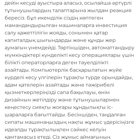
дейін кесуді ауыстыра аласыз, осылайша әртүрлі
тұтынушылардың талаптарына жылдам реакция
бересіз. Бұл икемділік сіздің көптеген
мамандандырылған машиналарға инвестиция
салу қажеттілігін жояды, сонымен қатар
капиталдық шығындарды және құнды жер
аумағын үнемдейді. Төртіншіден, автоматтандыру
мүмкіндіктері күнделікті кесу операциялары үшін
білікті операторларға деген тәуелділікті
азайтады. Компьютерлік басқарылатын жүйе
күрделі кесу үлгілерін тұрақты түрде орындайды,
адам қателерін азайтады және тәжірибелі
қызметкерлеріңізді сапа бақылауы, өнім
дизайнын жетілдіру және тұтынушылармен
кеңестесу сияқты жоғары құндылықты іс-
шараларға бағыттайды. Бесіншіден, таңдалған
сипаты машинаңыздың нақты жұмыс үдерісіңізге
идеалды тұрақтылықпен сәйкес келуін
қамтамасыз етеді. Сіз жұмыс аймағының