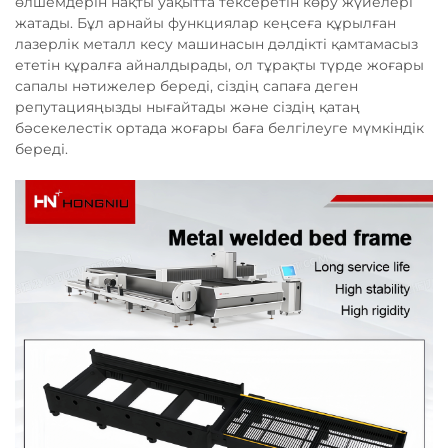
өлшемдерін нақты уақытта тексеретін көру жүйелері
жатады. Бұл арнайы функциялар кеңсеға құрылған
лазерлік металл кесу машинасын дәлдікті қамтамасыз
ететін құралға айналдырады, ол тұрақты түрде жоғары
сапалы нәтижелер береді, сіздің сапаға деген
репутацияңызды нығайтады және сіздің қатаң
бәсекелестік ортада жоғары баға белгілеуге мүмкіндік
береді.