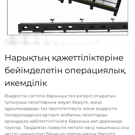
Нарықтың қажеттіліктеріне
бейімделетін операциялық
икемділік
Өндірістік сәттілік барынша тез өзгеріп отыратын
тұтынушы талаптарына жауап беруге, жаңа
құрылымдарды тез прототиптеуге және өндірістік
тосқауылдарсыз әртүрлі жобалық талаптарды
орындауға қабілеттілігіңізге барынша көп дәрежеде
тәуелді. Таңдалған лазерлік металл кесу машинасы осы
негізгі икемділікті бірнеше операциялық бағытта