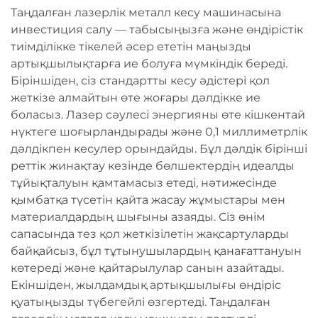
Таңдалған лазерлік металл кесу машинасына
инвестиция салу — табысыңызға және өндірістік
тиімділікке тікелей әсер ететін маңызды
артықшылықтарға ие болуға мүмкіндік береді.
Біріншіден, сіз стандартты кесу әдістері қол
жеткізе алмайтын өте жоғары дәлдікке ие
боласыз. Лазер сәулесі энергияны өте кішкентай
нүктеге шоғырландырады және 0,1 миллиметрлік
дәлдікпен кесулер орындайды. Бұл дәлдік бірінші
реттік жинақтау кезінде бөлшектердің идеалды
тұйықталуын қамтамасыз етеді, нәтижесінде
қымбатқа түсетін қайта жасау жұмыстары мен
материалдардың шығыны азаяды. Сіз өнім
сапасында тез қол жеткізілетін жақсартуларды
байқайсыз, бұл тұтынушылардың қанағаттануын
көтереді және қайтарылулар санын азайтады.
Екіншіден, жылдамдық артықшылығы өндіріс
қуатыңызды түбегейлі өзгертеді. Таңдалған