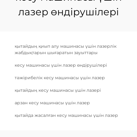
лазер өндірушілері
қытайдың қиып алу машинасы үшін лазерлік
жабдықтарын шығаратын зауыттары
кесу машинасы үшін лазер өндірушілері
тәжірибелік кесу машинасы үшін лазер
қытайдың кесу машинасы үшін лазері
арзан кесу машинасы үшін лазер
қытайда жасалған кесу машинасы үшін лазер