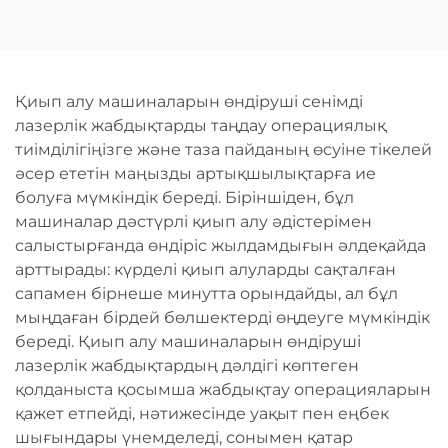
Машинасы
кесу машинасы
Қиып алу машиналарын өндіруші сенімді
лазерлік жабдықтарды таңдау операциялық
тиімділігіңізге және таза пайданың өсуіне тікелей
әсер ететін маңызды артықшылықтарға ие
болуға мүмкіндік береді. Біріншіден, бұл
машиналар дәстүрлі қиып алу әдістерімен
салыстырғанда өндіріс жылдамдығын әлдеқайда
арттырады: күрделі қиып алуларды сақталған
сапамен бірнеше минутта орындайды, ал бұл
мыңдаған бірдей бөлшектерді өңдеуге мүмкіндік
береді. Қиып алу машиналарын өндіруші
лазерлік жабдықтардың дәлдігі көптеген
қолданыста қосымша жабдықтау операцияларын
қажет етпейді, нәтижесінде уақыт пен еңбек
шығындары үнемделеді, сонымен қатар