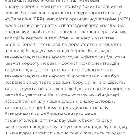
Жетекші лазерлік қиып алу машиналарын
өндірушілердің ұсынатын Industry 4.0 интеграциясы
қию жабдығын кәсіпорынның ресурстарын басқару
жүйелеріне (ERP), өндірістік орындау жүйелеріне (MES)
және бизнес-ақпараттық платформаларға қосады; бұл
өндіріс күйі, жабдықтың өнімділігі және операциялық
тиімділік көрсеткіштері бойынша нақты уақыттағы
көрініс береді, нәтижесінде деректерге негізделген
шешім қабылдауға мүмкіндік береді. Болжамды
техникалық қызмет көрсету мүмкіндіктері жабдықтың
қызмет көрсету мерзімін болжап, компоненттердің
тозуын талдап, жоспарланған тоқтатулар кезінде
техникалық қызмет көрсетуді жоспарлайды, ал бұл
кездейсоқ ақауларға реакция беру орнына өндірістің
тоқтатылуын азайтады және жабдықтың қызмет көрсету
мерзімін ұзартады. Қашықтан қосылу мүмкіндіктері
лазерлік қиып алу машиналарын өндірушілердің
техниктеріне проблемаларды диагностикалау,
бағдарламалық жабдықты жаңарту және
параметрлерді оптималдау үшін объектіге бару
қажеттілігін болдырмауға мүмкіндік береді, бұл қолдау
шығындарын азайтады және техникалық көмек қажет