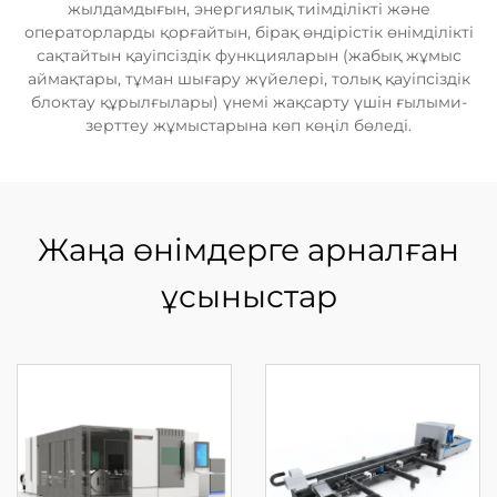
жылдамдығын, энергиялық тиімділікті және
операторларды қорғайтын, бірақ өндірістік өнімділікті
сақтайтын қауіпсіздік функцияларын (жабық жұмыс
аймақтары, тұман шығару жүйелері, толық қауіпсіздік
блоктау құрылғылары) үнемі жақсарту үшін ғылыми-
зерттеу жұмыстарына көп көңіл бөледі.
Жаңа өнімдерге арналған
ұсыныстар