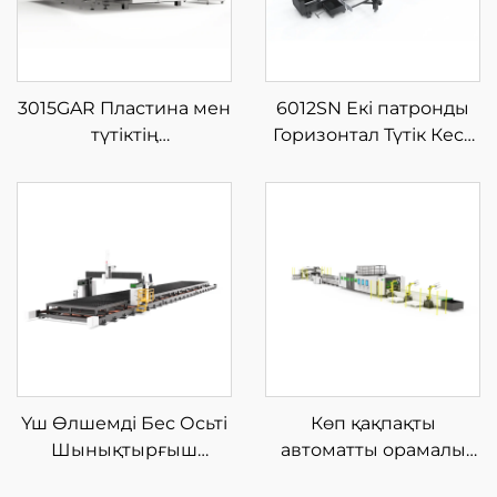
3015GAR Пластина мен
6012SN Екі патронды
түтіктің
Горизонтал Түтік Кесу
интеграцияланған
Машинасы Жартылай
жабық айырбас
Автоматты Жүктеумен
платформалы шыны
талшықты лазерлі кесу
машинасы
Үш Өлшемді Бес Осьті
Көп қақпақты
Шынықтырғыш
автоматты орамалы
Лазерлі Кесу
талшықты лазерлік