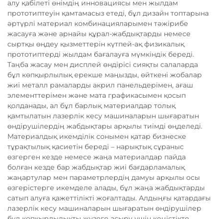
алу қабілеті өнімдің инновациясы мен жылдам
прототиптеуін қамтамасыз етеді, бұл дизайн топтарына
әртүрлі материал комбинацияларымен тәжірибе
жасауға және арнайы құрал-жабдықтарды немесе
сыртқы өңдеу қызметтерін күтпей-ақ физикалық
прототиптерді жылдам бағалауға мүмкіндік береді.
Таңба жасау мен дисплей өндірісі сияқты салаларда
бұл көпқырлылық ерекше маңызды, өйткені жобалар
жиі металл рамаларды акрил панельдерімен, ағаш
элементтерімен және мата графикасымен қосып
қолданады, ал бұл барлық материалдар толық
қамтылатын лазерлік кесу машиналарын шығаратын
өндірушілердің жабдықтары арқылы тиімді өңделеді.
Материалдық икемділік сонымен қатар бизнеске
тұрақтылық қасиетін береді – нарықтық сұраныс
өзгерген кезде немесе жаңа материалдар пайда
болған кезде бар жабдықтар жиі бағдарламалық
жаңартулар мен параметрлердің дамуы арқылы осы
өзгерістерге икемделе алады, бұл жаңа жабдықтарды
сатып алуға қажеттілікті жоғалтады. Алдыңғы қатардағы
лазерлік кесу машиналарын шығаратын өндірушілер
бұл көпқырлылықты жүзеге асыру үшін кеңістікте