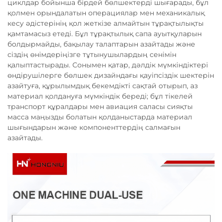
циклдар бойынша бірдей бөлшектерді шығарады, бұл
қолмен орындалатын операциялар мен механикалық
кесу әдістерінің қол жеткізе алмайтын тұрақтылықты
қамтамасыз етеді. Бұл тұрақтылық сапа ауытқуларын
болдырмайды, бақылау талаптарын азайтады және
сіздің өнімдеріңізге тұтынушылардың сенімін
қалыптастырады. Сонымен қатар, дәлдік мүмкіндіктері
өндірушілерге бөлшек дизайндағы қауіпсіздік шектерін
азайтуға, құрылымдық бекемдікті сақтай отырып, аз
материал қолдануға мүмкіндік береді; бұл тікелей
транспорт құралдары мен авиация саласы сияқты
масса маңызды болатын қолданыстарда материал
шығындарын және компоненттердің салмағын
азайтады.