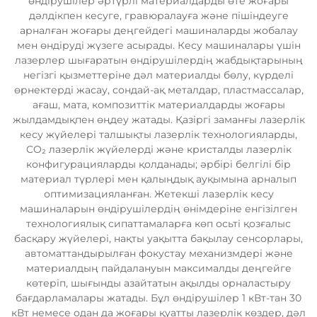
өндірушілер әртүрлі материалдарды өте жоғары
дәлдікпен кесуге, гравюралауға және пішіндеуге
арналған жоғары деңгейдегі машиналарды жобалау
мен өндіруді жүзеге асырады. Кесу машиналары үшін
лазерлер шығаратын өндірушілердің жабдықтарының
негізгі қызметтеріне дәл материалды бөлу, күрделі
өрнектерді жасау, сондай-ақ металдар, пластмассалар,
ағаш, мата, композиттік материалдарды жоғары
жылдамдықпен өңдеу жатады. Қазіргі заманғы лазерлік
кесу жүйелері талшықты лазерлік технологияларды,
CO₂ лазерлік жүйелерді және кристалды лазерлік
конфигурацияларды қолданады; әрбірі белгілі бір
материал түрлері мен қалыңдық ауқымына арналып
оптимизацияланған. Жетекші лазерлік кесу
машиналарын өндірушілердің өнімдеріне енгізілген
технологиялық сипаттамаларға көп осьті қозғалыс
басқару жүйелері, нақты уақытта бақылау сенсорлары,
автоматтандырылған фокустау механизмдері және
материалдың пайдалануын максималды деңгейге
көтеріп, шығынды азайтатын ақылды орналастыру
бағдарламалары жатады. Бұл өндірушілер 1 кВт-тан 30
кВт немесе одан да жоғары қуатты лазерлік көздер, дәл