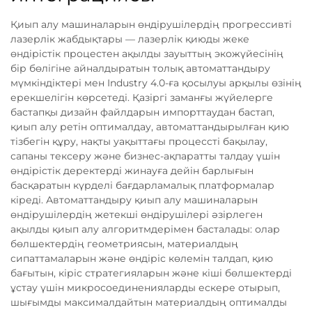
Қиып алу машиналарын өндірушілердің прогрессивті
лазерлік жабдықтары — лазерлік қиюды жеке
өндірістік процестен ақылды зауыттың экожүйесінің
бір бөлігіне айналдыратын толық автоматтандыру
мүмкіндіктері мен Industry 4.0-ға қосылуы арқылы өзінің
ерекшелігін көрсетеді. Қазіргі заманғы жүйелерге
бастапқы дизайн файлдарын импорттаудан бастап,
қиып алу ретін оптималдау, автоматтандырылған қию
тізбегін құру, нақты уақыттағы процессті бақылау,
сапаны тексеру және бизнес-ақпаратты талдау үшін
өндірістік деректерді жинауға дейін барлығын
басқаратын күрделі бағдарламалық платформалар
кіреді. Автоматтандыру қиып алу машиналарын
өндірушілердің жетекші өндірушілері әзірлеген
ақылды қиып алу алгоритмдерімен басталады: олар
бөлшектердің геометриясын, материалдың
сипаттамаларын және өндіріс көлемін талдап, қию
бағытын, кіріс стратегияларын және кіші бөлшектерді
ұстау үшін микросоединенияларды ескере отырып,
шығымды максималдайтын материалдың оптималды