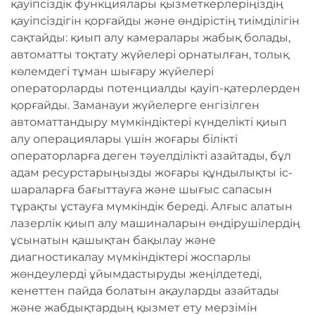
қауіпсіздік функциялары қызметкерлеріңіздің
қауіпсіздігін қорғайды және өндірістің тиімділігін
сақтайды: қиып алу камералары жабық болады,
автоматты тоқтату жүйелері орнатылған, толық
көлемдегі тұман шығару жүйелері
операторларды потенциалды қауіп-қатерлерден
қорғайды. Заманауи жүйелерге енгізілген
автоматтандыру мүмкіндіктері күнделікті қиып
алу операциялары үшін жоғары білікті
операторларға деген тәуелділікті азайтады, бұл
адам ресурстарыңызды жоғары құндылықты іс-
шараларға бағыттауға және шығыс сапасын
тұрақты ұстауға мүмкіндік береді. Алғыс алатын
лазерлік қиып алу машиналарын өндірушілердің
ұсынатын қашықтан бақылау және
диагностикалау мүмкіндіктері жоспарлы
жөндеулерді ұйымдастыруды жеңілдетеді,
кенеттен пайда болатын ақауларды азайтады
және жабдықтардың қызмет ету мерзімін