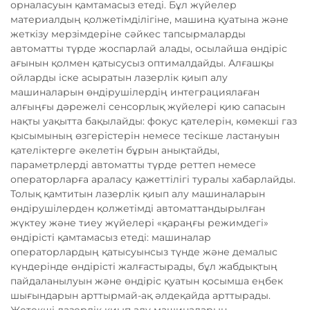
орналасуын қамтамасыз етеді. Бұл жүйелер
материалдың қолжетімділігіне, машина қуатына және
жеткізу мерзімдеріне сәйкес тапсырмаларды
автоматты түрде жоспарлай алады, осылайша өндіріс
ағынын қолмен қатысусыз оптималдайды. Алғашқы
ойларды іске асыратын лазерлік қиып алу
машиналарын өндірушілердің интеграциялаған
алғыңғы дәрежелі сенсорлық жүйелері қию сапасын
нақты уақытта бақылайды: фокус қателерін, көмекші газ
қысымының өзгерістерін немесе тесікше ластануын
қателіктерге әкелетін бұрын анықтайды,
параметрлерді автоматты түрде реттеп немесе
операторларға араласу қажеттілігі туралы хабарлайды.
Толық қамтитын лазерлік қиып алу машиналарын
өндірушілерден қолжетімді автоматтандырылған
жүктеу және тиеу жүйелері «қараңғы режимдегі»
өндірісті қамтамасыз етеді: машиналар
операторлардың қатысуынсыз түнде және демалыс
күндерінде өндірісті жалғастырады, бұл жабдықтың
пайдаланылуын және өндіріс қуатын қосымша еңбек
шығындарын арттырмай-ақ әлдеқайда арттырады.