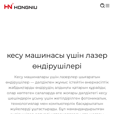
кесу машинасы үшін лазер
өндірушілері
Кесу машиналары үшін лазерлер шығаратын
өндірушілер — дәлдікпен жұмыс істейтін өнеркәсіптік
жабдықтарды өндірудің алдыңғы қатарын құрайды;
олар көптеген салаларда өте жоғары дәлдіктегі кесу
шешімдерін ұсыну үшін жетілдірілген фотоникалық
технологиялар мен компьютерлік басқарылатын
жүйелерді ұштастырады. Бұл мамандандырылған