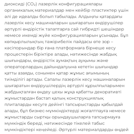
диоксиді (CO₂) лазерлік конфигурациялары
органикалық материалдар мен кейбір пластиктер үшін
әлі де идеалды болып табылады. Алдыңғы қатардағы
лазерлік кесу машиналарын шығаратын өндірушілер
әртүрлі өндірістік талаптарға сай гибридті шешімдер
немесе икемді жүйе конфигурацияларын ұсынады. Бұл
көпқырлылықтың тәжірибелік пайдасы өте зор –
кәсіпорындар бір ғана платформаға бірнеше кесу
процестерін біріктіре алады, нәтижесінде жабдық
шығындары, өндірістік аумақтың ауқымы және
операторлардың дайындалуына кететін шығындар
қатты азаяды, сонымен қатар жұмыс ағымының
тиімділігі артады. Сапалы лазерлік кесу машиналарын
шығаратын өндірушілердің әртүрлі құрылғыларымен
жабдықталған өңдеу цехы жұқа қабатты декоративті
жұмыстардан бастап қалың конструкциялық
плиталарды кесуге дейінгі тапсырыстарды қабылдай
алады, бұл бизнес-мүмкіндіктерді жоғалтпауға немесе
жұмыстарды сыртқы орындаушыларға тапсырмауға
мүмкіндік береді, нәтижесінде тікелей табыс
мүмкіндіктері кеңейеді. Әртүрлі материалдарды өңдей