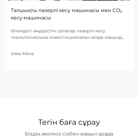
Талшықты лазерлі кесу машинасы мен CO₂
кесу машинасы
Әлемдегі өндірістік салалар лазерлі кесу
технологиясына инвестициялаған кезде маңызды
шешім қабылдауға мәжбүр: талшықты лазерлі
кесу машиналарын немесе дәстүрлі CO₂ лазерлі
View More
жүйелерді таңдау. Бұл таңдау өндіріс тиімділігіне,
жұмыс істеу процестеріне ...
Тегін баға сұрау
Біздің өкіліміз сізбен жақын арада