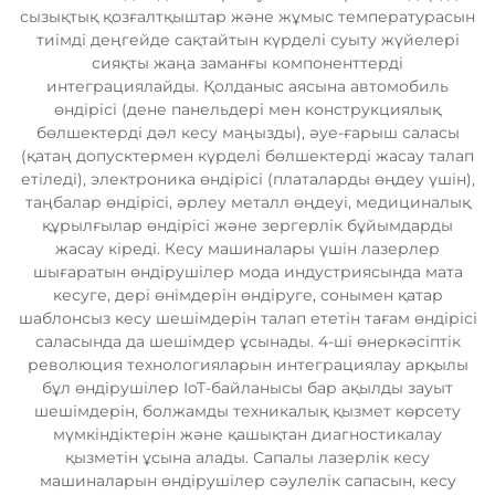
сызықтық қозғалтқыштар және жұмыс температурасын
тиімді деңгейде сақтайтын күрделі суыту жүйелері
сияқты жаңа заманғы компоненттерді
интеграциялайды. Қолданыс аясына автомобиль
өндірісі (дене панельдері мен конструкциялық
бөлшектерді дәл кесу маңызды), әуе-ғарыш саласы
(қатаң допусктермен күрделі бөлшектерді жасау талап
етіледі), электроника өндірісі (платаларды өңдеу үшін),
таңбалар өндірісі, әрлеу металл өңдеуі, медициналық
құрылғылар өндірісі және зергерлік бұйымдарды
жасау кіреді. Кесу машиналары үшін лазерлер
шығаратын өндірушілер мода индустриясында мата
кесуге, дері өнімдерін өндіруге, сонымен қатар
шаблонсыз кесу шешімдерін талап ететін тағам өндірісі
саласында да шешімдер ұсынады. 4-ші өнеркәсіптік
революция технологияларын интеграциялау арқылы
бұл өндірушілер IoT-байланысы бар ақылды зауыт
шешімдерін, болжамды техникалық қызмет көрсету
мүмкіндіктерін және қашықтан диагностикалау
қызметін ұсына алады. Сапалы лазерлік кесу
машиналарын өндірушілер сәулелік сапасын, кесу