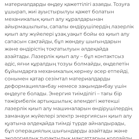
материалдарды өңдеу қажеттілігі азаяды. Тозуға
ұшырап, жиі ауыстырылуы қажет болатын
механикалық қиып алу құралдарынан
айырмашылығы, сапалы өндірушілердің лазерлік
қиып алу жүйелері ұзақ уақыт бойы өз қиып алу
сапасын сақтайды, бұл жөндеу шығындарын
және өндірістің тоқтатылуын әлдеқайда
азайтады. Лазерлік қиып алу – бұл контактсыз
әдіс, яғни құралдың тозуы болмайды, өңделетін
бұйымдарға механикалық кернеу әсер етпейді,
сонымен қатар сезімтал материалдарды
деформацияланбау немесе зақымданбау үшін
өңдеуге болады. Энергия тиімділігі – тағы бір
тәжірибелік артықшылық: әлемдегі жетекші
лазерлік қиып алу машиналарын өндірушілердің
заманауи жүйелері электр энергиясын қиып алу
қуатына әлдеқайда тиімді түрде айналдырады,
бұл операциялық шығындарды азайтады және
экологиялық тұрақтылық мақсаттарын қолдайды.