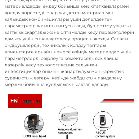
материалдарды өңдеу бойынша кең кітапханалармен
қолдау көрсетеді, олар жүздеген материал мен
қалыңдық комбинациялары үшін дәлелденген
параметрлер жиынтығын ұсынады, бұл реттеу уақытын
қатты қысқартады және оптималды кесу параметрлерін
дамыту үшін сынақ-қателесу процесін жояды. Сапалы
өндірушілердің техникалық қолдау топтары
клиенттерге арнайы немесе өзіндік материалдар үшін
параметрлерді әзірлеуге көмектеседі, осылайша
лазерлік кесу технологиясына салынған
инвестициялар өнімнің жаңартылуы мен нарықтық
сұраныстың өзгеруі кезінде жабдықтың пайдалану
мерзімі бойынша құндылығын сақтап қалады.