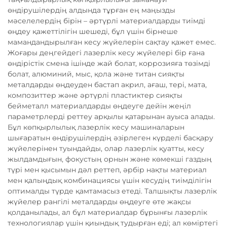
өндірушілердің алдында тұрған ең маңызды
мәселелердің бірін – әртүрлі материалдарды тиімді
өңдеу қажеттілігін шешеді, бұл үшін бірнеше
мамандандырылған кесу жүйелерін сақтау қажет емес.
Жоғары деңгейдегі лазерлік кесу жүйелері бір ғана
өндірістік смена ішінде жай болат, коррозияға төзімді
болат, алюминий, мыс, қола және титан сияқты
металдарды өңдеуден бастап акрил, ағаш, тері, мата,
композиттер және әртүрлі пластиктер сияқты
бейметалл материалдарды өңдеуге дейін жеңіл
параметрлерді реттеу арқылы қатарынан ауыса алады.
Бұл көпқырлылық лазерлік кесу машиналарын
шығаратын өндірушілердің әзірлеген күрделі басқару
жүйелерінен туындайды, олар лазерлік қуатты, кесу
жылдамдығын, фокустың орнын және көмекші газдың
түрі мен қысымын дәл реттеп, әрбір нақты материал
мен қалыңдық комбинациясы үшін кесудің тиімділігін
оптималды түрде қамтамасыз етеді. Талшықты лазерлік
жүйелер рангілі металдарды өңдеуге өте жақсы
қолданылады, ал бұл материалдар бұрынғы лазерлік
технологиялар үшін қиындық тудырған еді; ал көміртегі