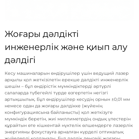
Жоғары дәлдікті
инженерлік және қиып алу
дәлдігі
Кесу машиналарын өндірушілер үшін ведущий лазер
арқылы қол жеткізілетін ерекше дәлдікті инженерлік
шешім – бұл өндірістік мүмкіндіктерді әртүрлі
салаларда түбегейлі түрде өзгертетін негізгі
артықшылық. Бұл өндірушілер кесудің орнын ±0,01 мм
немесе одан да жоғары дәлдікке (жүйенің
конфигурациясына байланысты) қол жеткізуге
мүмкіндік беретін, жиі миллиметрдің ондық үлестерін
құрайтын өте кішкентай нүктелік өлшемдерге лазерлік
энергияны фокустауға арналған күрделі оптикалық
жүйелерді қолданады. Бұл дәлдік деңгейі жоғары