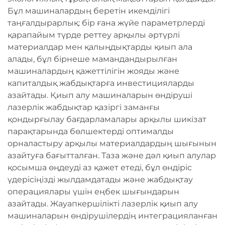
Бұл машиналардың беретін икемділігі
таңғалдырарлық: бір ғана жүйе параметрлерді
қарапайым түрде реттеу арқылы әртүрлі
материалдар мен қалыңдықтарды қиып ала
алады, бұл бірнеше мамандандырылған
машиналардың қажеттілігін жояды және
капиталдық жабдықтарға инвестицияларды
азайтады. Қиып алу машиналарын өндіруші
лазерлік жабдықтар қазіргі заманғы
қондырғылау бағдарламалары арқылы шикізат
парақтарында бөлшектерді оптималды
орналастыру арқылы материалдардың шығынын
азайтуға бағытталған. Таза және дәл қиып алулар
қосымша өңдеуді аз қажет етеді, бұл өндіріс
үдерісіңізді жылдамдатады және жабдықтау
операциялары үшін еңбек шығындарын
азайтады. Жауапкершілікті лазерлік қиып алу
машиналарын өндірушілердің интеграцияланған