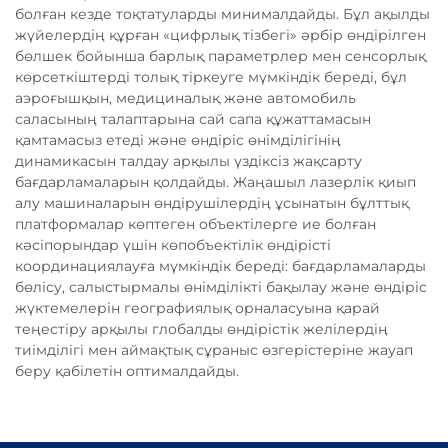
болған кезде тоқтатуларды минималдайды. Бұл ақылды
жүйелердің құрған «цифрлық тізбегі» әрбір өндірілген
бөлшек бойынша барлық параметрлер мен сенсорлық
көрсеткіштерді толық тіркеуге мүмкіндік береді, бұл
аэроғышқын, медициналық және автомобиль
саласының талаптарына сай сапа құжаттамасын
қамтамасыз етеді және өндіріс өнімділігінің
динамикасын талдау арқылы үздіксіз жақсарту
бағдарламаларын қолдайды. Жаңашыл лазерлік қиып
алу машиналарын өндірушілердің ұсынатын бұлттық
платформалар көптеген объектілерге ие болған
кәсіпорындар үшін көпобъектілік өндірісті
координациялауға мүмкіндік береді: бағдарламаларды
бөлісу, салыстырмалы өнімділікті бақылау және өндіріс
жүктемелерін географиялық орналасуына қарай
теңестіру арқылы глобалды өндірістік желілердің
тиімділігі мен аймақтық сұраныс өзгерістеріне жауап
беру қабілетін оптималдайды.