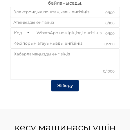
байланысады.
0/100
0/100
Код
0/100
0/200
0/1000
Жіберу
кесу машинасы үшін