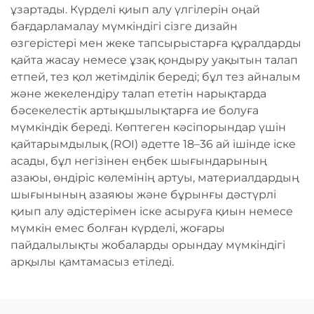
ұзартады. Күрделі қиып алу үлгілерін оңай
бағдарламалау мүмкіндігі сізге дизайн
өзгерістері мен жеке тапсырыстарға құралдарды
қайта жасау немесе ұзақ қондыру уақытын талап
етпей, тез қол жетімділік береді; бұл тез айналым
және жекелендіру талап ететін нарықтарда
бәсекелестік артықшылықтарға ие болуға
мүмкіндік береді. Көптеген кәсіпорындар үшін
қайтарымдылық (ROI) әдетте 18–36 ай ішінде іске
асады, бұл негізінен еңбек шығындарының
азаюы, өндіріс көлемінің артуы, материалдардың
шығынының азаяюы және бұрынғы дәстүрлі
қиып алу әдістерімен іске асыруға қиын немесе
мүмкін емес болған күрделі, жоғары
пайдалылықты жобаларды орындау мүмкіндігі
арқылы қамтамасыз етіледі.