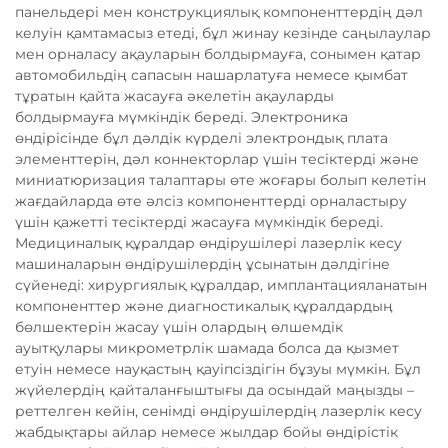
панельдері мен конструкциялық компоненттердің дәл
келуін қамтамасыз етеді, бұл жинау кезінде саңылаулар
мен орналасу ақауларын болдырмауға, сонымен қатар
автомобильдің сапасын нашарлатуға немесе қымбат
тұратын қайта жасауға әкелетін ақауларды
болдырмауға мүмкіндік береді. Электроника
өндірісінде бұл дәлдік күрделі электрондық плата
элементтерін, дәл коннекторлар үшін тесіктерді және
миниатюризация талаптары өте жоғары болып келетін
жағдайларда өте әлсіз компоненттерді орналастыру
үшін қажетті тесіктерді жасауға мүмкіндік береді.
Медициналық құралдар өндірушілері лазерлік кесу
машиналарын өндірушілердің ұсынатын дәлдігіне
сүйенеді: хирургиялық құралдар, имплантацияланатын
компоненттер және диагностикалық құралдардың
бөлшектерін жасау үшін олардың өлшемдік
ауытқулары микрометрлік шамада болса да қызмет
етуін немесе науқастың қауіпсіздігін бұзуы мүмкін. Бұл
жүйелердің қайталанғыштығы да осындай маңызды –
реттелген кейін, сенімді өндірушілердің лазерлік кесу
жабдықтары айлар немесе жылдар бойы өндірістік