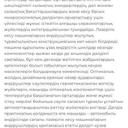
шешімділікті сызықтық энкодерлердің, дәл жонған
сызықтық бағыттаушылардың және кесу басын
микроскопиялық дәлдікпен орналастыру үшін
үйлесімді жұмыс істейтін алғашқы сервомоторлық
жүйелердің интеграциясынан туындайды. Лазерлік
кесу машиналарын өндірушілер жылулық
тұрақтылықтың конструкциясына көп көңіл білдіреді:
машина құрылымы ұзақ өндірістік циклдар кезінде
компоненттер қызған кезде де өлшемдік дәлдікті
сақтайды, бұл кем дегенде жетілген жабдықтардың
қателіктері болып табылатын жылулық кеңею
мәселелерін болдырмауға көмектеседі. Оптикалық
жолдың дизайнына ерекше назар аударылады:
өндірушілер сәулелердің герметикаланған жеткізу
жүйелерін, маңызды оптикалық компоненттер үшін
температура бақыланатын орталарды және жұмыс
істеу мерзімі бойынша сәуле сапасын тұрақты ұстайтын
автоматтандырылған реттеу жүйелерін енгізеді. Дәлдік
практикалық қолданыста өте маңызды – автомобиль
өндірісінде сапалы лазерлік кесу машиналарын
өндірушілердің қамтамасыз ететін дәлдігі кузов