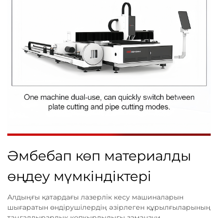
Әмбебап көп материалды
өңдеу мүмкіндіктері
Алдыңғы қатардағы лазерлік кесу машиналарын
шығаратын өндірушілердің әзірлеген құрылғыларының
таңғалдырарлық көпқырлылығы заманауи