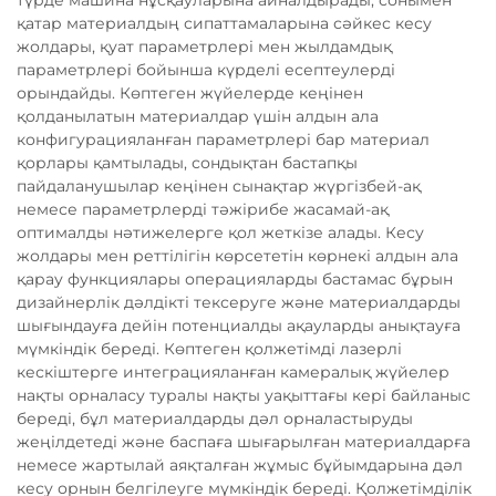
түрде машина нұсқауларына айналдырады, сонымен
қатар материалдың сипаттамаларына сәйкес кесу
жолдары, қуат параметрлері мен жылдамдық
параметрлері бойынша күрделі есептеулерді
орындайды. Көптеген жүйелерде кеңінен
қолданылатын материалдар үшін алдын ала
конфигурацияланған параметрлері бар материал
қорлары қамтылады, сондықтан бастапқы
пайдаланушылар кеңінен сынақтар жүргізбей-ақ
немесе параметрлерді тәжірибе жасамай-ақ
оптималды нәтижелерге қол жеткізе алады. Кесу
жолдары мен реттілігін көрсететін көрнекі алдын ала
қарау функциялары операцияларды бастамас бұрын
дизайнерлік дәлдікті тексеруге және материалдарды
шығындауға дейін потенциалды ақауларды анықтауға
мүмкіндік береді. Көптеген қолжетімді лазерлі
кескіштерге интеграцияланған камералық жүйелер
нақты орналасу туралы нақты уақыттағы кері байланыс
береді, бұл материалдарды дәл орналастыруды
жеңілдетеді және баспаға шығарылған материалдарға
немесе жартылай аяқталған жұмыс бұйымдарына дәл
кесу орнын белгілеуге мүмкіндік береді. Қолжетімділік