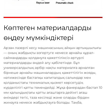
Көптеген материалдарды
өңдеу мүмкіндіктері
Арзан лазерлі кесу машинасының айқын артықшылығы
— оның жабдықты өзгертуге немесе арнайы құрал-
саймандарды қолдануға қажеттіліксіз әртүрлі
материалдарды өңдей алу қабілетінде. Бұл
универсалдылық әрбір нақты материалға арналған
бірнеше арнайы машиналардың қажеттілігін жояды,
нәтижесінде бастапқы капиталдық салымдар мен
қолданыстағы техникалық қызмет көрсетудің
күрделілігі қатты төмендейді. Жұқа фанерадан бастап 10
мм қалыңдықтағы қатты ағаштарға дейінгі ағаш
өнімдері тегіс, таза кесіледі және оларды бірден
жинауға немесе жабдықтауға болады. Таңба,