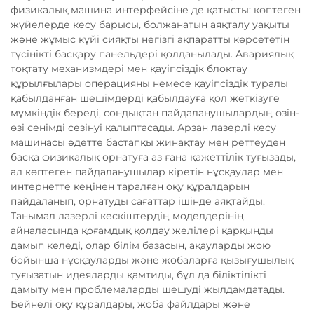
физикалық машина интерфейсіне де қатысты: көптеген
жүйелерде кесу барысы, болжанатын аяқталу уақыты
және жұмыс күйі сияқты негізгі ақпаратты көрсететін
түсінікті басқару панельдері қолданылады. Авариялық
тоқтату механизмдері мен қауіпсіздік блоктау
құрылғылары операцияны немесе қауіпсіздік туралы
қабылданған шешімдерді қабылдауға қол жеткізуге
мүмкіндік береді, сондықтан пайдаланушылардың өзін-
өзі сенімді сезінуі қалыптасады. Арзан лазерлі кесу
машинасы әдетте бастапқы жинақтау мен реттеуден
басқа физикалық орнатуға аз ғана қажеттілік туғызады,
ал көптеген пайдаланушылар кіретін нұсқаулар мен
интернетте кеңінен таралған оқу құралдарын
пайдаланып, орнатуды сағаттар ішінде аяқтайды.
Танымал лазерлі кескіштердің моделдерінің
айналасында қоғамдық қолдау желілері қарқынды
дамып келеді, олар білім базасын, ақауларды жою
бойынша нұсқауларды және жобаларға қызығушылық
туғызатын идеяларды қамтиды, бұл да біліктілікті
дамыту мен проблемаларды шешуді жылдамдатады.
Бейнелі оқу құралдары, жоба файлдары және