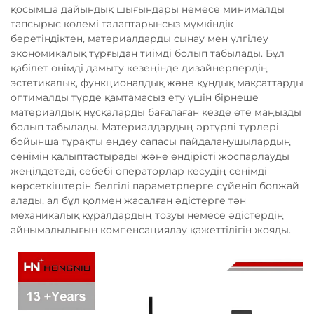
қосымша дайындық шығындары немесе минималды
тапсырыс көлемі талаптарынсыз мүмкіндік
беретіндіктен, материалдарды сынау мен үлгілеу
экономикалық тұрғыдан тиімді болып табылады. Бұл
қабілет өнімді дамыту кезеңінде дизайнерлердің
эстетикалық, функционалдық және құндық мақсаттарды
оптималды түрде қамтамасыз ету үшін бірнеше
материалдық нұсқаларды бағалаған кезде өте маңызды
болып табылады. Материалдардың әртүрлі түрлері
бойынша тұрақты өңдеу сапасы пайдаланушылардың
сенімін қалыптастырады және өндірісті жоспарлауды
жеңілдетеді, себебі операторлар кесудің сенімді
көрсеткіштерін белгілі параметрлерге сүйеніп болжай
алады, ал бұл қолмен жасалған әдістерге тән
механикалық құралдардың тозуы немесе әдістердің
айнымалылығын компенсациялау қажеттілігін жояды.