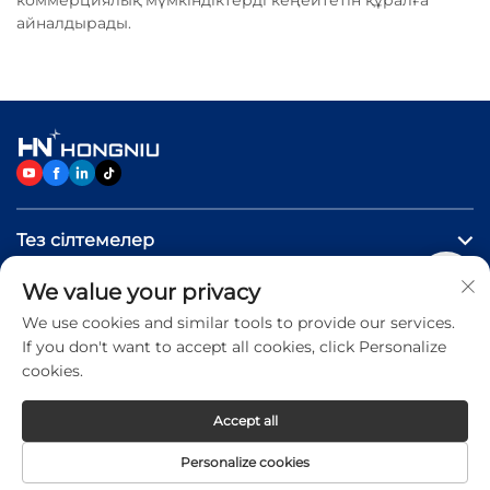
коммерциялық мүмкіндіктерді кеңейтетін құралға
айналдырады.
Тез сілтемелер
We value your privacy
Өнімдер
We use cookies and similar tools to provide our services.
If you don't want to accept all cookies, click Personalize
Бізге хабарласыңыз
cookies.
Accept all
Copyright © 2026 Jinan Hongniu Machinery Equipment
Personalize cookies
Co.,Ltd. All rights reserved -
Privacy Policy