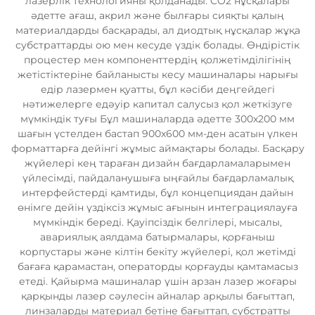
лазерлік технологияны қолданады. CO2 нұсқалары
әдетте ағаш, акрил және былғары сияқты қалың
материалдарды басқарады, ал диодтық нұсқалар жұқа
субстраттарды ою мен кесуде үздік болады. Өндiрiстiк
процестер мен компоненттердiң қолжетімділiгiнiң
жетістіктерiне байланысты кесу машиналары нарығы
едiр лазермен қуатты, бұл кәсiби деңгейдегi
нәтижелерге едәуiр капитал салусыз қол жеткiзуге
мүмкiндiк туғы Бұл машиналарда әдетте 300х200 мм
шағын үстелден бастап 900х600 мм-ден асатын үлкен
форматтарға дейінгі жұмыс аймақтары болады. Басқару
жүйелері кең тараған дизайн бағдарламаларымен
үйлесімді, пайдаланушыға ыңғайлы бағдарламалық
интерфейстерді қамтиды, бұл концепциядан дайын
өнімге дейін үздіксіз жұмыс ағынын интеграциялауға
мүмкіндік береді. Қауіпсіздік белгілері, мысалы,
авариялық аялдама батырмалары, қорғаныш
корпустары және кілтін бекіту жүйелері, қол жетімді
бағаға қарамастан, операторды қорғауды қамтамасыз
етеді. Қайырма машиналар үшін арзан лазер жоғары
қарқынды лазер сәулесін айналар арқылы бағыттап,
линзаларды материал бетіне бағыттап, субстратты