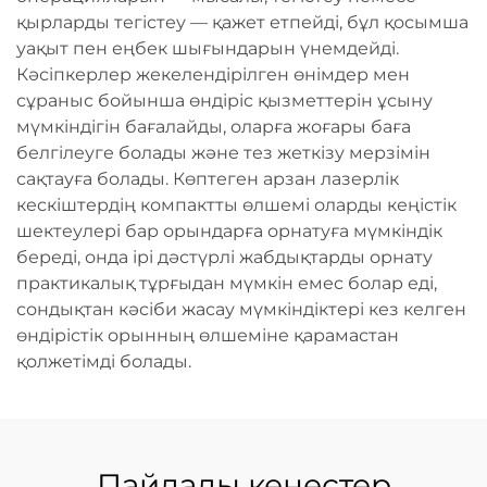
қырларды тегістеу — қажет етпейді, бұл қосымша
уақыт пен еңбек шығындарын үнемдейді.
Кәсіпкерлер жекелендірілген өнімдер мен
сұраныс бойынша өндіріс қызметтерін ұсыну
мүмкіндігін бағалайды, оларға жоғары баға
белгілеуге болады және тез жеткізу мерзімін
сақтауға болады. Көптеген арзан лазерлік
кескіштердің компактты өлшемі оларды кеңістік
шектеулері бар орындарға орнатуға мүмкіндік
береді, онда ірі дәстүрлі жабдықтарды орнату
практикалық тұрғыдан мүмкін емес болар еді,
сондықтан кәсіби жасау мүмкіндіктері кез келген
өндірістік орынның өлшеміне қарамастан
қолжетімді болады.
Пайдалы кеңестер