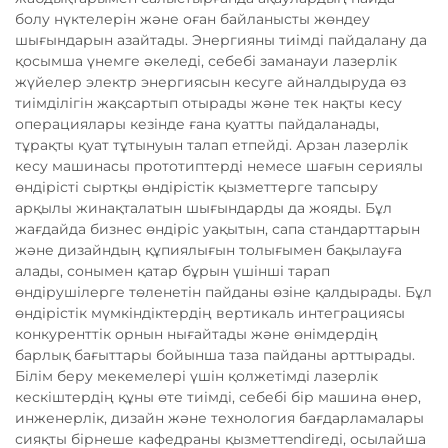
болу нүктелерін және оған байланысты жөндеу
шығындарын азайтады. Энергияны тиімді пайдалану да
қосымша үнемге әкеледі, себебі заманауи лазерлік
жүйелер электр энергиясын кесуге айналдыруда өз
тиімділігін жақсартып отырады және тек нақты кесу
операциялары кезінде ғана қуатты пайдаланады,
тұрақты қуат тұтынуын талап етпейді. Арзан лазерлік
кесу машинасы прототиптерді немесе шағын сериялы
өндірісті сыртқы өндірістік қызметтерге тапсыру
арқылы жинақталатын шығындарды да жояды. Бұл
жағдайда бизнес өндіріс уақытын, сапа стандарттарын
және дизайндың құпиялығын толығымен бақылауға
алады, сонымен қатар бұрын үшінші тарап
өндірушілерге төленетін пайданы өзіне қалдырады. Бұл
өндірістік мүмкіндіктердің вертикаль интеграциясы
конкуренттік орнын нығайтады және өнімдердің
барлық бағыттары бойынша таза пайданы арттырады.
Білім беру мекемелері үшін қолжетімді лазерлік
кескіштердің құны өте тиімді, себебі бір машина өнер,
инженерлік, дизайн және технология бағдарламалары
сияқты бірнеше кафедраны қызметтendirеді, осылайша