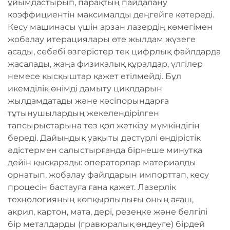
ұйымдастырып, парақтың пайдалану
коэффициентін максималды деңгейге көтереді.
Кесу машинасы үшін арзан лазердің көмегімен
жобалау итерациялары өте жылдам жүзеге
асады, себебі өзгерістер тек цифрлық файлдарда
жасалады, жаңа физикалық құралдар, үлгілер
немесе қысқыштар қажет етілмейді. Бұл
икемділік өнімді дамыту циклдарын
жылдамдатады және кәсіпорындарға
тұтынушылардың жекелендірілген
тапсырыстарына тез қол жеткізу мүмкіндігін
береді. Дайындық уақыты дәстүрлі өндірістік
әдістермен салыстырғанда бірнеше минутқа
дейін қысқарады: операторлар материалды
орнатып, жобалау файлдарын импорттап, кесу
процесін бастауға ғана қажет. Лазерлік
технологияның көпқырлылығы оның ағаш,
акрил, картон, мата, дері, резеңке және белгілі
бір металдарды (гравюралық өңдеуге) бірдей