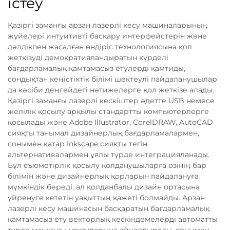
істеу
Қазіргі заманғы арзан лазерлі кесу машиналарының
жүйелері интуитивті басқару интерфейстерін және
дәлдікпен жасалған өндіріс технологиясына қол
жеткізуді демократияландыратын күрделі
бағдарламалық қамтамасыз етулерді қамтиды,
сондықтан кеңістіктік білімі шектеулі пайдаланушылар
да кәсіби деңгейдегі нәтижелерге қол жеткізе алады.
Қазіргі заманғы лазерлі кескіштер әдетте USB немесе
желілік қосылу арқылы стандартты компьютерлерге
қосылады және Adobe Illustrator, CorelDRAW, AutoCAD
сияқты танымал дизайнерлық бағдарламалармен,
сонымен қатар Inkscape сияқты тегін
альтернативалармен ұялы түрде интеграцияланады.
Бұл съюметірлік қосылу қолданушыларға өзінің бар
білімін және дизайнерлық қорларын пайдалануға
мүмкіндік береді, ал қолданбалы дизайн ортасына
үйренуге кететін уақыттың қажеті болмайды. Арзан
лазерлі кесу машинасын басқаратын бағдарламалық
қамтамасыз ету векторлық кескіндемелерді автоматты