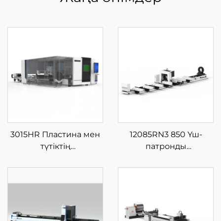
3015HR Пластина мен
12085RN3 850 Үш-
түтіктің
патронды
интеграцияланған
Шынықтырғыш
жабық айырбас
Лазерлі Түтік Кесу
платформалы шыны
Машинасы
талшықты лазерлі кесу
машинасы