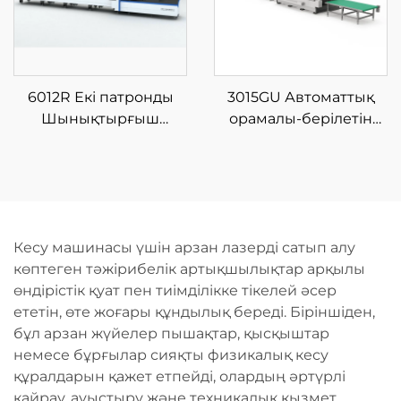
6012R Екі патронды
3015GU Автоматтық
Шынықтырғыш
орамалы-берілетін
Лазерлі Түтік Кесу
металдық талшықты
Машинасы
лазерлік кесу өндіріс
желісі
Кесу машинасы үшін арзан лазерді сатып алу
көптеген тәжірибелік артықшылықтар арқылы
өндірістік қуат пен тиімділікке тікелей әсер
ететін, өте жоғары құндылық береді. Біріншіден,
бұл арзан жүйелер пышақтар, қысқыштар
немесе бұрғылар сияқты физикалық кесу
құралдарын қажет етпейді, олардың әртүрлі
қайрау, ауыстыру және техникалық қызмет