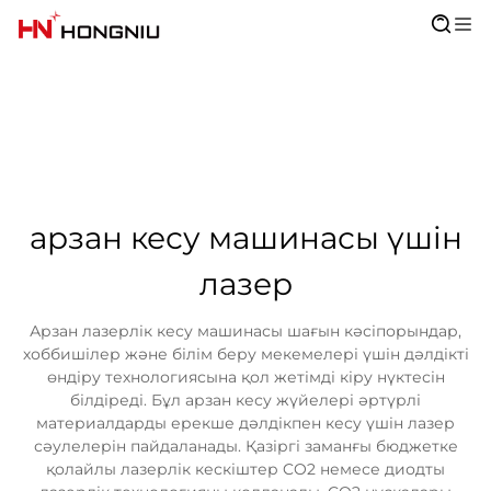
арзан кесу машинасы үшін
лазер
Арзан лазерлік кесу машинасы шағын кәсіпорындар,
хоббишілер және білім беру мекемелері үшін дәлдікті
өндіру технологиясына қол жетімді кіру нүктесін
білдіреді. Бұл арзан кесу жүйелері әртүрлі
материалдарды ерекше дәлдікпен кесу үшін лазер
сәулелерін пайдаланады. Қазіргі заманғы бюджетке
қолайлы лазерлік кескіштер CO2 немесе диодты