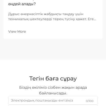
өңдей алады?
Дұрыс өнеркәсіптік жабдықты таңдау үшін
техникалық шектеулерді терең түсіну қажет. Егер
сіз металдан лазерлі кескіш машина іздеудемін
болсаңыз, сізбен кездесетін ең маңызды
View More
сұрақтардың бірі: «Бұл машина қандай ең үлкен
қалыңдықты кесе алады?»...
Тегін баға сұрау
Біздің өкіліміз сізбен жақын арада
байланысады.
0/100