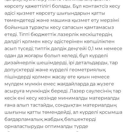
көрсету қажеттілігі болады. Бұл контактсіз кесу
әдісі қызмет көрсету шығындарын қатты
төмендетеді және машина қызмет ету мерзімі
бойынша тұрақты кесу сапасын қамтамасыз
етеді. Тіпті бюджеттік лазерлік кескіштердің
дәлдігі қолмен кесу әдістерінен көпшілікпен
асып түседі; типтік дәлдік деңгейі 0,1 мм немесе
одан да жоғары болып келеді, бұл күрделі
дизайнерлік шешімдерді, ірі детальдарды, тар
допусктерді және күрделі геометриялық
пішіндерді қолмен жасау өте қиын немесе
мүлдем мүмкін емес жағдайларда да жүзеге
асыруға мүмкіндік береді. Лазер сәулесінің тар
кесік ені кесу кезінде минималды материалды
ғана алып тастайды, сондықтан материалдың
шығыны қатты төмендейді, ал күрделі қосымша
бағдарламалық жабдық бөлшектерді
орналастыруды оптималды түрде