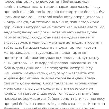
көрсеткіштер және декоративті бұйымдар үшін
кеңінен қолданылатын акрил парақтары лазерлі кесу
процесінен кейін тегіс, мөлдір шеттерге ие болады, бұл
қосымша қолмен шеттерді жабдықтау операцияларын
жояды. Мақта, синтетикалық мамық, полиэстер және
дері сияқты натурал және синтетикалық мата өте тиімді
өңделеді; лазер кесілген шеттерді автоматты түрде
герметиктейді, сондықтан мата өнімдері мен киім
аксессуарлары үшін бұл маңызды артықшылық болып
табылады. Қағаздан жасалған қораптар мен картон
материалдары — тауарлардың қораптарының
прототиптері, архитектуралық модельдер, құттықтау
ашықхаттары және күрделі қағаздан жасалған өнер
бұйымдары үшін дәл кесіледі; арзан лазерлі кесу
машинасы механикалық кесуге қол жетпейтін өте
жіңішке филигранның өрнектерін де өңдей алады.
Сызықтық сақиналар, баспа тақталары, изоляциялау
және сақиналау үшін қолданылатын резеңке мен
көпіршікті материалдар кесілген кезде сығылмайды
немесе деформацияланбайды, соның нәтижесінде кесу
процесі бойынша өлшемдік дәлдік сақталады. Көптеген
бюджеттік лазерлі жүйелер анодталған алюминий,