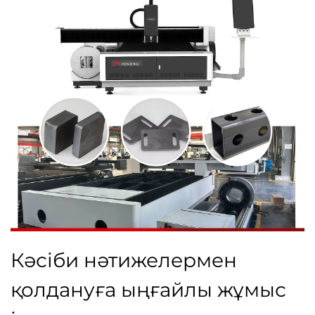
Кәсіби нәтижелермен
қолдануға ыңғайлы жұмыс