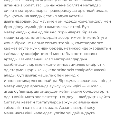
штайнсиз болат, тас, шыны және боялған металдар
сияқты материалдарға гравюралау да орындай алады,
бұл қосымша жабдық сатып алуға кететін
шығындардың болмауымен өнімдерді жекелендіру мен
бренділеу мүмкіндігін қамтамасыз етеді. Бұл
материалдық икемділік кәсіпорындарға бір ғана
машина арқылы өнімдердің ассортиментін кеңейтуге
және бірнеше нарық сегменттерін қызметкерлерге
қызмет етуге мүмкіндік береді, нәтижесінде жабдықтың
пайдалану коэффициенті мен табыс потенциалы
артады. Пайдаланушылар материалдардың
комбинацияларымен және инновациялық өндірістік
әдістермен қаржылық кедергілерсіз тәжірибе жасай
алады, бұл шығармашылық пен өнімдік
инновацияларды қолдайды. Бір жұмыс сессиясы ішінде
материалдар арасында ауысу мүмкіндігі — мысалы,
ағаш бұйымдарды өңдеуден кейін акрил бөлшектерін,
одан кейін мата элементтерін өңдеу — жабдықты қайта
баптауға кететін тоқтатуларсыз жұмыс ағымының
тиімділігін қатты арттырады. Арзан лазерлі кесу
машинасы кіші көлемдегі үлгілерді дайындауға