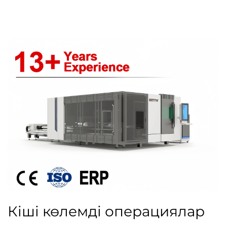
Кіші көлемді операциялар