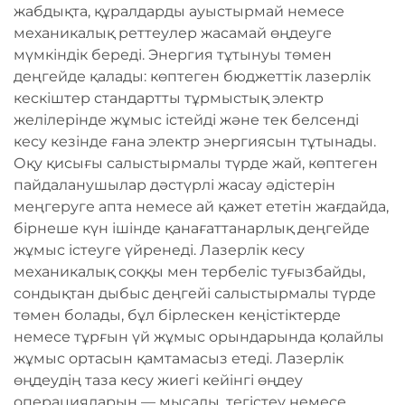
жабдықта, құралдарды ауыстырмай немесе
механикалық реттеулер жасамай өңдеуге
мүмкіндік береді. Энергия тұтынуы төмен
деңгейде қалады: көптеген бюджеттік лазерлік
кескіштер стандартты тұрмыстық электр
желілерінде жұмыс істейді және тек белсенді
кесу кезінде ғана электр энергиясын тұтынады.
Оқу қисығы салыстырмалы түрде жай, көптеген
пайдаланушылар дәстүрлі жасау әдістерін
меңгеруге апта немесе ай қажет ететін жағдайда,
бірнеше күн ішінде қанағаттанарлық деңгейде
жұмыс істеуге үйренеді. Лазерлік кесу
механикалық соққы мен тербеліс туғызбайды,
сондықтан дыбыс деңгейі салыстырмалы түрде
төмен болады, бұл бірлескен кеңістіктерде
немесе тұрғын үй жұмыс орындарында қолайлы
жұмыс ортасын қамтамасыз етеді. Лазерлік
өңдеудің таза кесу жиегі кейінгі өңдеу
операцияларын — мысалы, тегістеу немесе