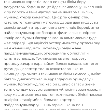
техникалық көрсетілімдер сияқты білім беру
ресурстары барлық деңгейдегі пайдаланушылар үшін
кіру порогын төмендетеді және шығармашылық
мүмкіндіктерді кеңейтеді. Цифрлық өндірістің
қателерге төзімділігі материалдарды шығындаусыз
шексіз дизайн итерациясына мүмкіндік береді, яғни
пайдаланушылар жобаларын физикалық өндіріске
көшірмес бұрын бағдарламалық қамтамасыз етуде
жетілдіреді. Бұл қауіпсіз эксперименттеу ортасы оқу
мен жаңашылдықты ынталандырады және
пайдаланушылардың операциялық біліктілігін
қалыптастырады. Техникалық қызмет көрсету
процедуралары қарапайым болып қалады: көптеген
рутиндық есептер толық құжатталған және
мамандандырылған техникалық білім немесе қымбат
бағалы диагностикалық құралдарсыз орындалуы
мүмкін. Қолжетімділік, кәсіби шығыс сапасы және
толық қолдау ресурстарының үйлесімі арзан лазерлі
кесу машинасын кез келген техникалық білімі немесе
өндірістік тәжірибесі болмаған әртүрлі
пайдаланушылар үшін шығармашылық пен