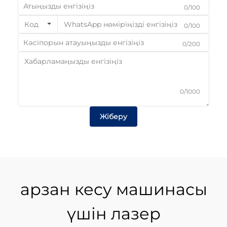
0/100
Код
0/100
0/200
0/1000
Жіберу
арзан кесу машинасы
үшін лазер