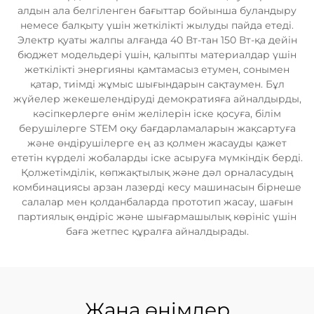
алдын ала белгіленген бағыттар бойынша буландыру
немесе балқыту үшін жеткілікті жылуды пайда етеді.
Электр қуаты жалпы алғанда 40 Вт-тан 150 Вт-қа дейін
бюджет модельдері үшін, қалыпты материалдар үшін
жеткілікті энергияны қамтамасыз етумен, сонымен
қатар, тиімді жұмыс шығындарын сақтаумен. Бұл
жүйелер жекешелендіруді демократияға айналдырды,
кәсіпкерлерге өнім желілерін іске қосуға, білім
берушілерге STEM оқу бағдарламаларын жақсартуға
және өндірушілерге ең аз қолмен жасауды қажет
ететін күрделі жобаларды іске асыруға мүмкіндік берді.
Қолжетімділік, көпжақтылық және дәл орналасудың
комбинациясы арзан лазерді кесу машинасын бірнеше
салалар мен қолданбаларда прототип жасау, шағын
партиялық өндіріс және шығармашылық көрініс үшін
баға жетпес құралға айналдырады.
Жаңа өнімдер