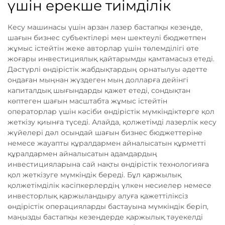
үшін ерекше тиімділік
Кесу машинасы үшін арзан лазер бастапқы кезеңде,
шағын бизнес субъектілері мен шектеулі бюджетпен
жұмыс істейтін жеке авторлар үшін төлемділігі өте
жоғары инвестициялық қайтарымды қамтамасыз етеді.
Дәстүрлі өндірістік жабдықтардың орнатылуы әдетте
ондаған мыңнан жүздеген мың долларға дейінгі
капиталдық шығындарды қажет етеді, сондықтан
көптеген шағын масштабта жұмыс істейтін
операторлар үшін кәсіби өндірістік мүмкіндіктерге қол
жеткізу қиынға түседі. Алайда, қолжетімді лазерлік кесу
жүйелері дәл осындай шағын бизнес бюджеттеріне
немесе жауапты құралдармен айналысатын құрметті
құралдармен айналысатын адамдардың
инвестицияларына сай нақты өндірістік технологияға
қол жеткізуге мүмкіндік береді. Бұл қаржылық
қолжетімділік кәсіпкерлердің үлкен несиелер немесе
инвесторлық қаржыландыру алуға қажеттіліксіз
өндірістік операцияларды бастауына мүмкіндік беріп,
маңызды бастапқы кезеңдерде қаржылық тәуекелді