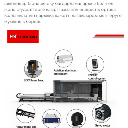
шығындар бірнеше оқу бағдарламаларына бөлінеді
және студенттерге қазіргі заманғы өндірістік ортада
қолданылатын нарыққа қажетті дағдыларды меңгеруге
мүмкіндік береді.