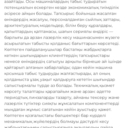
азайтады. Осы машиналардың табыс тудыратын
потенциалын ескерген кезде экономикалық тиімділік
әсіресе айқын болады. Тапсырыс бойынша жасалған
өнімдердің жасалуы, персоналданған сыйлық заттары,
архитектуралық модельдер, білім беру құралдары,
қалыптардың қаптамасы, шағын сериялы өндіріс —
барлығы да арзан лазерлік кесу машинасымен жүзеге
асырылатын табысты қолданыс бағыттарын көрсетеді.
Көптеген пайдаланушылар бастапқы жабдықтарға
кеткен шығындарын клиенттердің тапсырыстары
немесе өнімдердің сатылуы арқылы бірнеше ай ішінде
қайтарып алғанын хабарлайды; одан кейін машина
қосымша табыс тудыруды жалғастырады, ал оның
қолданыста ұзақ уақыт қалдыруға кететін шығындар
салыстырмалы түрде аз болады. Техникалық қызмет
көрсету талаптары қарапайым және арзан: әдетте
периодтық линзаларды тазарту, айнаны тексеру және
лазерлік түтіктер сияқты жұмсалатын компоненттерді
мыңдаған жұмыс сағатынан кейін ауыстыру қажет.
Көптеген қозғалыстағы бөлшектері бар күрделі
механикалық жүйелердің болмауы дәстүрлі кесу
жабдықтарымен салыстырғанда ақаулардың пайда