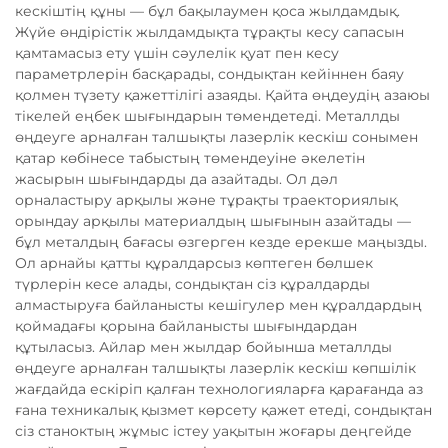
кескіштің құны — бұл бақылаумен қоса жылдамдық.
Жүйе өндірістік жылдамдықта тұрақты кесу сапасын
қамтамасыз ету үшін сәулелік қуат пен кесу
параметрлерін басқарады, сондықтан кейіннен баяу
қолмен түзету қажеттілігі азаяды. Қайта өңдеудің азаюы
тікелей еңбек шығындарын төмендетеді. Металлды
өңдеуге арналған талшықты лазерлік кескіш сонымен
қатар көбінесе табыстың төмендеуіне әкелетін
жасырын шығындарды да азайтады. Ол дәл
орналастыру арқылы және тұрақты траекториялық
орындау арқылы материалдың шығынын азайтады —
бұл металдың бағасы өзгерген кезде ерекше маңызды.
Ол арнайы қатты құралдарсыз көптеген бөлшек
түрлерін кесе алады, сондықтан сіз құралдарды
алмастыруға байланысты кешігулер мен құралдардың
қоймадағы қорына байланысты шығындардан
құтыласыз. Айлар мен жылдар бойынша металлды
өңдеуге арналған талшықты лазерлік кескіш көпшілік
жағдайда ескіріп қалған технологияларға қарағанда аз
ғана техникалық қызмет көрсету қажет етеді, сондықтан
сіз станоктың жұмыс істеу уақытын жоғары деңгейде