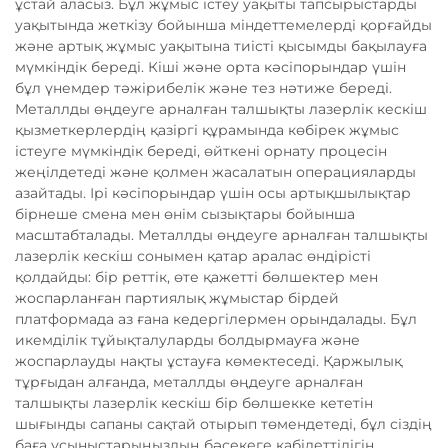
ұстай аласыз. Бұл жұмыс істеу уақыты тапсырыстарды
уақытында жеткізу бойынша міндеттемелерді қорғайды
және артық жұмыс уақытына тиісті қысымды бақылауға
мүмкіндік береді. Кіші және орта кәсіпорындар үшін
бұл үнемдер тәжірибелік және тез нәтиже береді.
Металлды өңдеуге арналған талшықты лазерлік кескіш
қызметкерлердің қазіргі құрамында көбірек жұмыс
істеуге мүмкіндік береді, өйткені орнату процесін
жеңілдетеді және қолмен жасалатын операцияларды
азайтады. Ірі кәсіпорындар үшін осы артықшылықтар
бірнеше смена мен өнім сызықтары бойынша
масштабталады. Металлды өңдеуге арналған талшықты
лазерлік кескіш сонымен қатар аралас өндірісті
қолдайды: бір реттік, өте қажетті бөлшектер мен
жоспарланған партиялық жұмыстар бірдей
платформада аз ғана кедергілермен орындалады. Бұл
икемділік тұйықталуларды болдырмауға және
жоспарлауды нақты ұстауға көмектеседі. Қаржылық
тұрғыдан алғанда, металлды өңдеуге арналған
талшықты лазерлік кескіш бір бөлшекке кететін
шығынды сапаны сақтай отырып төмендетеді, бұл сіздің
баға ұсыныстарыңыздың бәсекеге қабілеттілігін