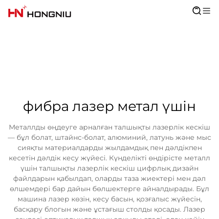
фибра лазер метал үшін
Металлды өңдеуге арналған талшықты лазерлік кескіш
— бұл болат, штайнс-болат, алюминий, латунь және мыс
сияқты материалдарды жылдамдық пен дәлдікпен
кесетін дәлдік кесу жүйесі. Күнделікті өндірісте металл
үшін талшықты лазерлік кескіш цифрлық дизайн
файлдарын қабылдап, оларды таза жиектері мен дәл
өлшемдері бар дайын бөлшектерге айналдырады. Бұл
машина лазер көзін, кесу басын, қозғалыс жүйесін,
басқару блогын және ұстағыш столды қосады. Лазер