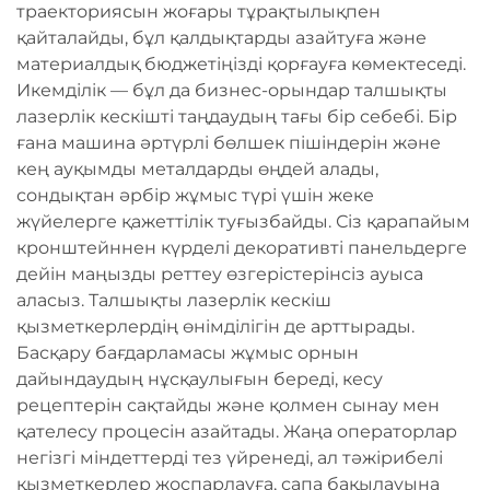
траекториясын жоғары тұрақтылықпен
қайталайды, бұл қалдықтарды азайтуға және
материалдық бюджетіңізді қорғауға көмектеседі.
Икемділік — бұл да бизнес-орындар талшықты
лазерлік кескішті таңдаудың тағы бір себебі. Бір
ғана машина әртүрлі бөлшек пішіндерін және
кең ауқымды металдарды өңдей алады,
сондықтан әрбір жұмыс түрі үшін жеке
жүйелерге қажеттілік туғызбайды. Сіз қарапайым
кронштейннен күрделі декоративті панельдерге
дейін маңызды реттеу өзгерістерінсіз ауыса
аласыз. Талшықты лазерлік кескіш
қызметкерлердің өнімділігін де арттырады.
Басқару бағдарламасы жұмыс орнын
дайындаудың нұсқаулығын береді, кесу
рецептерін сақтайды және қолмен сынау мен
қателесу процесін азайтады. Жаңа операторлар
негізгі міндеттерді тез үйренеді, ал тәжірибелі
қызметкерлер жоспарлауға, сапа бақылауына