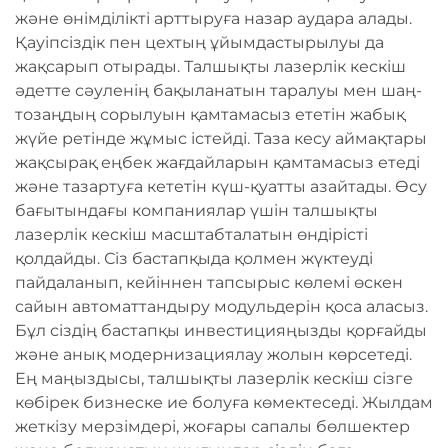
және өнімділікті арттыруға назар аудара алады.
Қауіпсіздік пен цехтың ұйымдастырылуы да
жақсарып отырады. Талшықты лазерлік кескіш
әдетте сәуленің бақыланатын таралуы мен шаң-
тозаңдың сорылуын қамтамасыз ететін жабық
жүйе ретінде жұмыс істейді. Таза кесу аймақтары
жақсырақ еңбек жағдайларын қамтамасыз етеді
және тазартуға кететін күш-қуатты азайтады. Өсу
бағытындағы компаниялар үшін талшықты
лазерлік кескіш масштабталатын өндірісті
қолдайды. Сіз бастапқыда қолмен жүктеуді
пайдаланып, кейіннен тапсырыс көлемі өскен
сайын автоматтандыру модульдерін қоса аласыз.
Бұл сіздің бастапқы инвестицияңызды қорғайды
және анық модернизациялау жолын көрсетеді.
Ең маңыздысы, талшықты лазерлік кескіш сізге
көбірек бизнеске ие болуға көмектеседі. Жылдам
жеткізу мерзімдері, жоғары сапалы бөлшектер