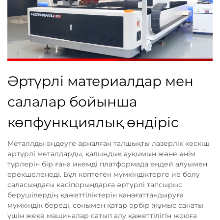
Әртүрлі материалдар мен
салалар бойынша
көпфункциялық өндіріс
Металлды өңдеуге арналған талшықты лазерлік кескіш
әртүрлі металдарды, қалыңдық ауқымын және өнім
түрлерін бір ғана икемді платформада өңдей алуымен
ерекшеленеді. Бұл көптеген мүмкіндіктерге ие болу
саласындағы кәсіпорындарға әртүрлі тапсырыс
берушілердің қажеттіліктерін қанағаттандыруға
мүмкіндік береді, сонымен қатар әрбір жұмыс санаты
үшін жеке машиналар сатып алу қажеттілігін жоюға