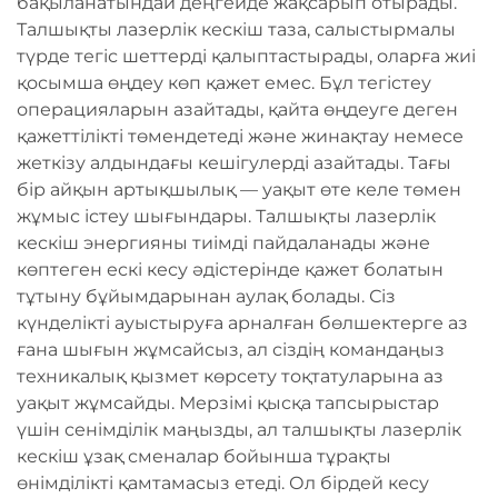
бақыланатындай деңгейде жақсарып отырады.
Талшықты лазерлік кескіш таза, салыстырмалы
түрде тегіс шеттерді қалыптастырады, оларға жиі
қосымша өңдеу көп қажет емес. Бұл тегістеу
операцияларын азайтады, қайта өңдеуге деген
қажеттілікті төмендетеді және жинақтау немесе
жеткізу алдындағы кешігулерді азайтады. Тағы
бір айқын артықшылық — уақыт өте келе төмен
жұмыс істеу шығындары. Талшықты лазерлік
кескіш энергияны тиімді пайдаланады және
көптеген ескі кесу әдістерінде қажет болатын
тұтыну бұйымдарынан аулақ болады. Сіз
күнделікті ауыстыруға арналған бөлшектерге аз
ғана шығын жұмсайсыз, ал сіздің командаңыз
техникалық қызмет көрсету тоқтатуларына аз
уақыт жұмсайды. Мерзімі қысқа тапсырыстар
үшін сенімділік маңызды, ал талшықты лазерлік
кескіш ұзақ сменалар бойынша тұрақты
өнімділікті қамтамасыз етеді. Ол бірдей кесу