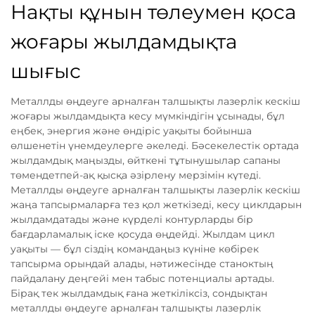
Нақты құнын төлеумен қоса
жоғары жылдамдықта
шығыс
Металлды өңдеуге арналған талшықты лазерлік кескіш
жоғары жылдамдықта кесу мүмкіндігін ұсынады, бұл
еңбек, энергия және өндіріс уақыты бойынша
өлшенетін үнемдеулерге әкеледі. Бәсекелестік ортада
жылдамдық маңызды, өйткені тұтынушылар сапаны
төмендетпей-ақ қысқа әзірлену мерзімін күтеді.
Металлды өңдеуге арналған талшықты лазерлік кескіш
жаңа тапсырмаларға тез қол жеткізеді, кесу циклдарын
жылдамдатады және күрделі контурларды бір
бағдарламалық іске қосуда өңдейді. Жылдам цикл
уақыты — бұл сіздің командаңыз күніне көбірек
тапсырма орындай алады, нәтижесінде станоктың
пайдалану деңгейі мен табыс потенциалы артады.
Бірақ тек жылдамдық ғана жеткіліксіз, сондықтан
металлды өңдеуге арналған талшықты лазерлік