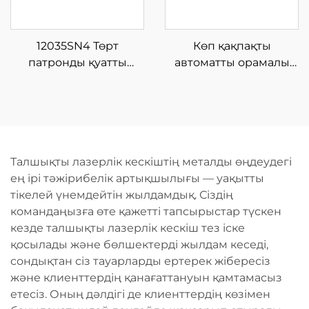
12035SN4 Төрт
Көп қақпақты
патронды қуатты
автоматты орамалы
талшықты лазерлік
талшықты лазерлік
түтік кесетін машина
кесу машинасы
Талшықты лазерлік кескіштің металды өңдеудегі
ең ірі тәжірибелік артықшылығы — уақытты
тікелей үнемдейтін жылдамдық. Сіздің
командаңызға өте қажетті тапсырыстар түскен
кезде талшықты лазерлік кескіш тез іске
қосылады және бөлшектерді жылдам кеседі,
сондықтан сіз тауарларды ертерек жібересіз
және клиенттердің қанағаттануын қамтамасыз
етесіз. Оның дәлдігі де клиенттердің көзімен