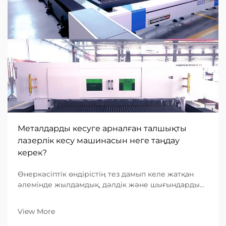
Металдарды кесуге арналған талшықты
лазерлік кесу машинасын неге таңдау
керек?
Өнеркәсіптік өндірістің тез дамып келе жатқан
әлемінде жылдамдық, дәлдік және шығындардың
тиімділігіне деген сұраныс ешқашан осындай
деңгейге жеткен емес. Металл өңдеуге
View More
бағытталған B2B кәсіпорындар үшін дұрыс