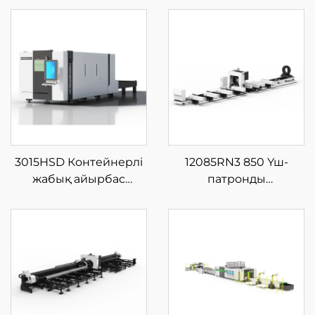
3015HSD Контейнерлі
12085RN3 850 Үш-
жабық айырбас
патронды
платформалы шыны
Шынықтырғыш
талшықты лазерлі кесу
Лазерлі Түтік Кесу
машинасы
Машинасы