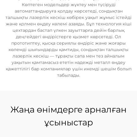
Көптеген модельдер жүктеу мен түсіруді
автоматтандыруға қолдау көрсетеді, сондықтан
талшықты лазерлік кескіш көбірек уақыт жұмыс істейді
және қолмен өңдеу көлемі азаяды. Бұл технология кіші
цехтардан бастап үлкен зауыттарға дейін барлық
деңгейдегі өндірістерге қызмет көрсетеді. Ол
прототиптеу, қысқа сериялы өндіріс және жоғары
көлемді шығындарды қамтиды, сондықтан талшықты
лазерлік кескіш — тұрақты сапа мен тез айналым
уақытын қамтамасыз ететін надежді металл өңдеу
қажеттілігі бар компаниялар үшін икемді шешім болып
табылады.
Жаңа өнімдерге арналған
ұсыныстар