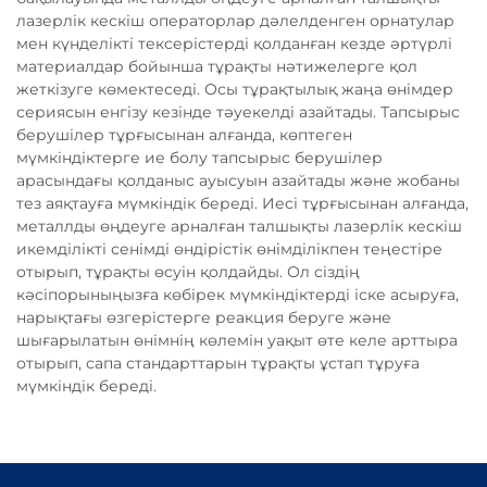
лазерлік кескіш операторлар дәлелденген орнатулар
мен күнделікті тексерістерді қолданған кезде әртүрлі
материалдар бойынша тұрақты нәтижелерге қол
жеткізуге көмектеседі. Осы тұрақтылық жаңа өнімдер
сериясын енгізу кезінде тәуекелді азайтады. Тапсырыс
берушілер тұрғысынан алғанда, көптеген
мүмкіндіктерге ие болу тапсырыс берушілер
арасындағы қолданыс ауысуын азайтады және жобаны
тез аяқтауға мүмкіндік береді. Иесі тұрғысынан алғанда,
металлды өңдеуге арналған талшықты лазерлік кескіш
икемділікті сенімді өндірістік өнімділікпен теңестіре
отырып, тұрақты өсуін қолдайды. Ол сіздің
кәсіпорыныңызға көбірек мүмкіндіктерді іске асыруға,
нарықтағы өзгерістерге реакция беруге және
шығарылатын өнімнің көлемін уақыт өте келе арттыра
отырып, сапа стандарттарын тұрақты ұстап тұруға
мүмкіндік береді.