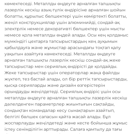
көмектеседі. Металлды өңдеуге арналған талшықты
лазерлік кескіш азық-түлік өндірісіне арналған шойын
болатты, құрылыс бөлшектері үшін көміртекті болатты,
жеңіл конструкциялар үшін алюминийді, сондай-ақ
электрлік немесе декоративті бөлшектер үшін мысты
немесе қола металлды өңдей алады. Осы кең қолданыс
мүмкіндігі цехтарға тапсырыстардың кең ауқымын
қабылдауға және жұмыстар арасындағы тоқтап қалу
уақытын азайтуға көмектеседі. Металлды өңдеуге
арналған талшықты лазерлік кескіш сондай-ақ жеке
тапсырыстар мен сериялық өндірісті де қолдайды.
Жеке тапсырыстар үшін операторлар жаңа файлды
жүктеп, тез бастай алады, ол бір реттік тапсырыстарды,
қысқа серияларды және дизайн өзгерістерін
орындауды жеңілдетеді. Сериялық өндіріс үшін осы
металлды өңдеуге арналған талшықты лазерлік кескіш
дәлелденген параметрлер жиынтығын сақтайды,
сондықтан командалар кесу сынақтарын азайтып,
белгілі бөлшек сапасын қайта жасай алады. Бұл
жоспарлауды жеңілдетеді және кесте бойынша жұмыс
істеу сенімділігін арттырады. Салаға қамтылу да тағы