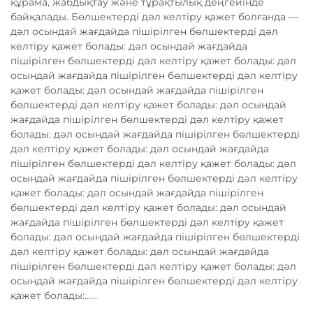
құрама, жабдықтау және тұрақтылық деңгейінде
байқалады. Бөлшектерді дәл келтіру қажет болғанда —
дәл осындай жағдайда пішірілген бөлшектерді дәл
келтіру қажет болады: дәл осындай жағдайда
пішірілген бөлшектерді дәл келтіру қажет болады: дәл
осындай жағдайда пішірілген бөлшектерді дәл келтіру
қажет болады: дәл осындай жағдайда пішірілген
бөлшектерді дәл келтіру қажет болады: дәл осындай
жағдайда пішірілген бөлшектерді дәл келтіру қажет
болады: дәл осындай жағдайда пішірілген бөлшектерді
дәл келтіру қажет болады: дәл осындай жағдайда
пішірілген бөлшектерді дәл келтіру қажет болады: дәл
осындай жағдайда пішірілген бөлшектерді дәл келтіру
қажет болады: дәл осындай жағдайда пішірілген
бөлшектерді дәл келтіру қажет болады: дәл осындай
жағдайда пішірілген бөлшектерді дәл келтіру қажет
болады: дәл осындай жағдайда пішірілген бөлшектерді
дәл келтіру қажет болады: дәл осындай жағдайда
пішірілген бөлшектерді дәл келтіру қажет болады: дәл
осындай жағдайда пішірілген бөлшектерді дәл келтіру
қажет болады:......