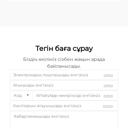
жабдықты таңдау — негізгі бизнес-шешім...
Тегін баға сұрау
Біздің өкіліміз сізбен жақын арада
байланысады.
0/100
0/100
Код
0/100
0/200