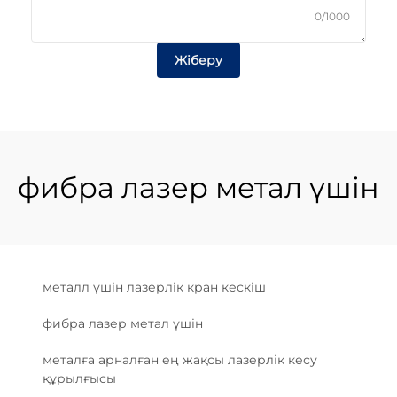
0/1000
Жіберу
фибра лазер метал үшін
металл үшін лазерлік кран кескіш
фибра лазер метал үшін
металға арналған ең жақсы лазерлік кесу
құрылғысы