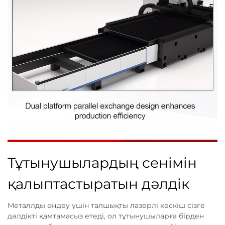
Тұтынушылардың сенімін
қалыптастыратын дәлдік
Металлды өңдеу үшін талшықты лазерлі кескіш сізге
дәлдікті қамтамасыз етеді, ол тұтынушыларға бірден