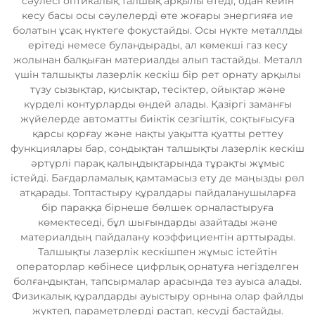
сәулесі оптикалық талшық арқылы өтеді, одан кейін
кесу басы осы сәулелерді өте жоғары энергияға ие
болатын ұсақ нүктеге фокустайды. Осы нүкте металлды
ерітеді немесе буландырады, ал көмекші газ кесу
жолынан балқыған материалды алып тастайды. Металл
үшін талшықты лазерлік кескіш бір рет орнату арқылы
түзу сызықтар, қисықтар, тесіктер, ойықтар және
күрделі контурларды өңдей алады. Қазіргі заманғы
жүйелерде автоматты биіктік сезгіштік, соқтығысуға
қарсы қорғау және нақты уақытта қуатты реттеу
функциялары бар, сондықтан талшықты лазерлік кескіш
әртүрлі парақ қалыңдықтарында тұрақты жұмыс
істейді. Бағдарламалық қамтамасыз ету де маңызды рөл
атқарады. Топтастыру құралдары пайдаланушыларға
бір параққа бірнеше бөлшек орналастыруға
көмектеседі, бұл шығындарды азайтады және
материалдың пайдалану коэффициентін арттырады.
Талшықты лазерлік кескішпен жұмыс істейтін
операторлар көбінесе цифрлық орнатуға негізделген
болғандықтан, тапсырмалар арасында тез ауыса алады.
Физикалық құралдарды ауыстыру орнына олар файлды
жүктеп, параметрлерді растап, кесуді бастайды.