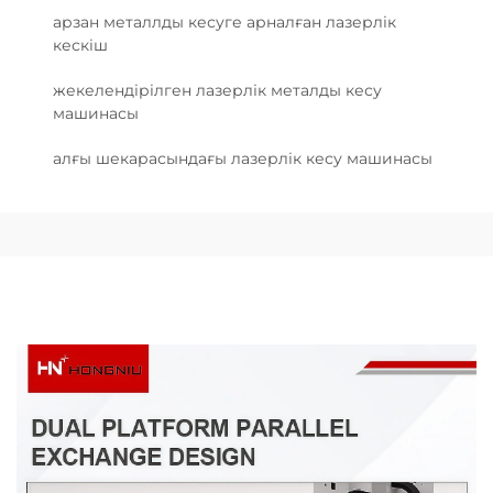
арзан металлды кесуге арналған лазерлік
кескіш
жекелендірілген лазерлік металды кесу
машинасы
алғы шекарасындағы лазерлік кесу машинасы