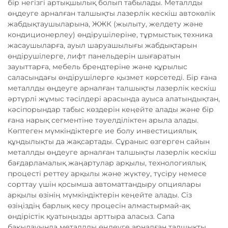
бір негізгі артықшылық болып табылады. Металлды
өңдеуге арналған талшықты лазерлік кескіш автокөлік
жабдықтаушыларына, ЖЖК (жылыту, желдету және
кондиционерлеу) өндірушілеріне, тұрмыстық техника
жасаушыларға, ауыл шаруашылығы жабдықтарын
өндірушілерге, лифт панельдерін шығаратын
зауыттарға, мебель брендтеріне және құрылыс
саласындағы өндірушілерге қызмет көрсетеді. Бір ғана
металлды өңдеуге арналған талшықты лазерлік кескіш
әртүрлі жұмыс тәсілдері арасында ауыса алатындықтан,
кәсіпорындар табыс көздерін кеңейте алады және бір
ғана нарық сегментіне тәуелділіктен арыла алады.
Көптеген мүмкіндіктерге ие болу инвестициялық
құндылықты да жақсартады. Сұраныс өзгерген сайын
металлды өңдеуге арналған талшықты лазерлік кескіш
бағдарламалық жаңартулар арқылы, технологиялық
процесті реттеу арқылы және жүктеу, түсіру немесе
сорттау үшін қосымша автоматтандыру опциялары
арқылы өзінің мүмкіндіктерін кеңейте алады. Сіз
өзіңіздің барлық кесу процесін алмастырмай-ақ
өндірістік қуатыңызды арттыра аласыз. Сапа
бақылауында металлды өңдеуге арналған талшықты