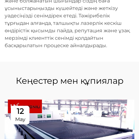
және болжанатын шығындар сіздің баға
ұсыныстарыңызды күшейтеді және жеткізу
уәдесіңізді сенімдірек етеді. Тәжірибелік
тұрғыдан алғанда, талшықты лазерлік кескіш
өндірістік қысымды пайда, репутация және ұзақ
мерзімді клиенттік сенімді қолдайтын
басқарылатын процеске айналдырады.
Кеңестер мен құпиялар
12
May