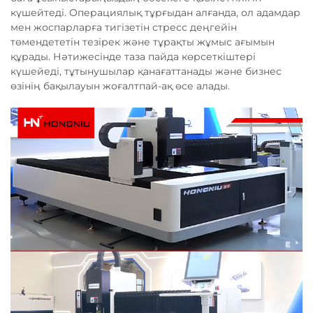
күшейтеді. Операциялық тұрғыдан алғанда, ол адамдар
мен жоспарларға тигізетін стресс деңгейін
төмендететін тезірек және тұрақты жұмыс ағымын
құрады. Нәтижесінде таза пайда көрсеткіштері
күшейеді, тұтынушылар қанағаттанады және бизнес
өзінің бақылауын жоғалтпай-ақ өсе алады.