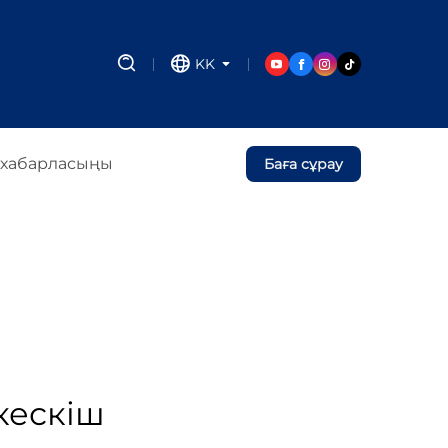
KK
 хабарласыңы
Баға сұрау
кескіш