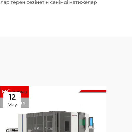
ылар терең сезінетін сенімді нәтижелер
12
0
May
Ma