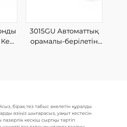
ронды
3015GU Автоматтық
 Кесу
орамалы-берілетін
металдық талшықты
матты
лазерлік кесу өндіріс
желісі
сыз, бірақ тез табыс әкелетін құралды
рды өзіңіз шығарасыз, уақыт кестесін
 лазерлік кескіш сыртқы тәртіп
 қажетті тез тапсырыстарда тезірек