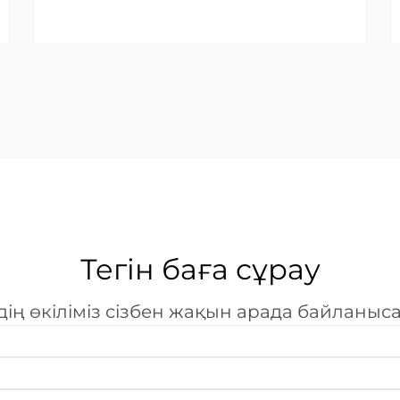
сәттіліктің негізгі құрылыс тасы
болып табылады. Әлемдік
өнеркәсіптер күрделірек
дизайндарға және қысқарақ
өндіріс циклдарына қарай
қозғалған сайын, лазерлік ...
Тегін баға сұрау
дің өкіліміз сізбен жақын арада байланыс