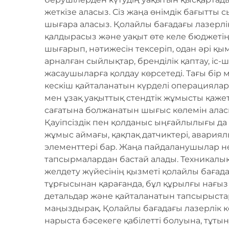
жеткізе аласыз. Сіз жаңа өнімдік бағытты 
шығара аласыз. Қолайлы бағадағы лазерлі
қалдырасыз және уақыт өте келе бюджетіңі
шығарып, нәтижесін тексеріп, одан әрі қы
арналған сыйлықтар, бренділік қаптау, іс-ш
жасаушыларға қолдау көрсетеді. Тағы бір
кескіш қайталанатын күрделі операциялар
мен ұзақ уақыттық стендтік жұмысты қаже
сағатына болжанатын шығыс көлемін аласы
Қауіпсіздік пен қолданыс ыңғайлылығы да
жұмыс аймағы, қақпақ датчиктері, авария
элементтері бар. Жаңа пайдаланушылар не
тапсырмалардан бастай алады. Техникалық
желдету жүйесінің қызметі қолайлы бағадағ
тұрғысынан қарағанда, бұл құрылғы нағыз 
детальдар және қайталанатын тапсырыстар
маңыздырақ. Қолайлы бағадағы лазерлік
нарыста бәсекеге қабілетті болуына, тұт