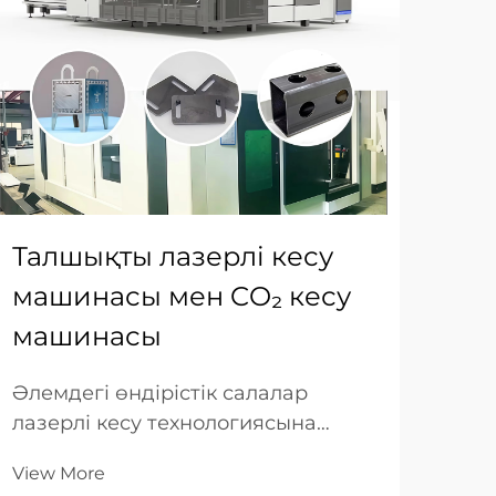
Талшықты лазерлі кесу
Ме
машинасы мен CO₂ кесу
ма
машинасы
пл
ке
Әлемдегі өндірістік салалар
лазерлі кесу технологиясына
Мет
инвестициялаған кезде маңызды
өнд
View More
шешім қабылдауға мәжбүр:
сап