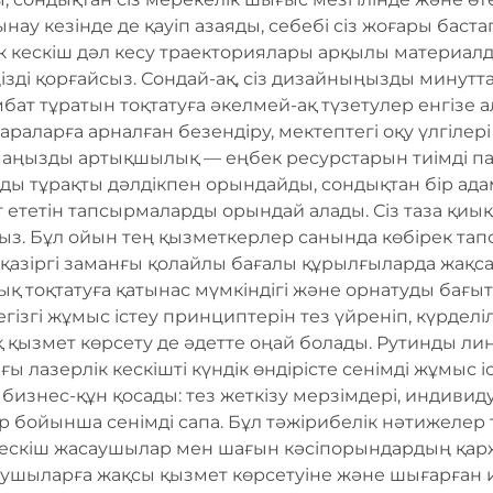
сынау кезінде де қауіп азаяды, себебі сіз жоғары ба
к кескіш дәл кесу траекториялары арқылы материалды
зді қорғайсыз. Сондай-ақ, сіз дизайныңызды минуттар
мбат тұратын тоқтатуға әкелмей-ақ түзетулер енгізе 
араларға арналған безендіру, мектептегі оқу үлгілері
 маңызды артықшылық — еңбек ресурстарын тиімді па
ды тұрақты дәлдікпен орындайды, сондықтан бір адам
т ететін тапсырмаларды орындай алады. Сіз таза қиы
з. Бұл ойын тең қызметкерлер санында көбірек тап
 қазіргі заманғы қолайлы бағалы құрылғыларда жақ
лық тоқтатуға қатынас мүмкіндігі және орнатуды бағ
гізгі жұмыс істеу принциптерін тез үйреніп, күрдел
 қызмет көрсету де әдетте оңай болады. Рутинды лин
ы лазерлік кескішті күндік өндірісте сенімді жұмыс 
бизнес-құн қосады: тез жеткізу мерзімдері, индивид
 бойынша сенімді сапа. Бұл тәжірибелік нәтижелер 
 кескіш жасаушылар мен шағын кәсіпорындардың қа
ынушыларға жақсы қызмет көрсетуіне және шығарған