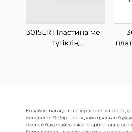
3015LR Пластина мен
3
түтіктің
пла
интеграцияланған
ш
шыны талшықты
лазерлі кесу
машинасы
Қолайлы бағадағы лазерлік кескіштің ең і
иеленесіз. Әрбір нақты дайындалған бұйы
тікелей бақылайсыз және әрбір тапсырыст
берушілерден күтудің уақытын қысқартады,