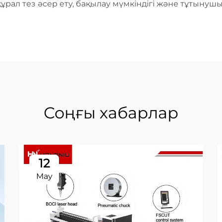
ұрал тез әсер ету, бақылау мүмкіндігі және тұтынуш
Соңғы хабарлар
12
May