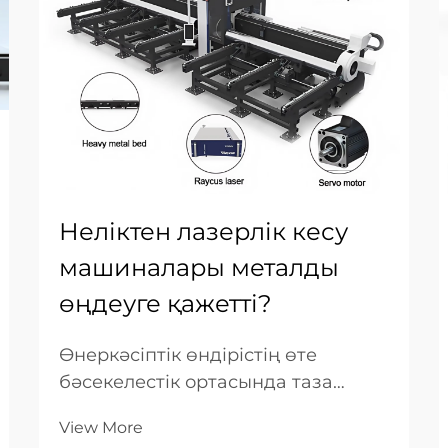
Неліктен лазерлік кесу
машиналары металды
өңдеуге қажетті?
Өнеркәсіптік өндірістің өте
бәсекелестік ортасында таза
металлды жоғары дәлдіктегі
View More
бөлшектерге айналдыру қабілеті