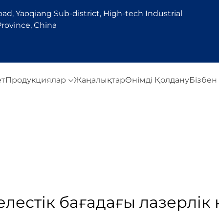
d, Yaoqiang Sub-district, High-tech Industrial
rovince, China
ет
Продукциялар
Жаңалықтар
Өнімді Қолдану
Бізбен
елестік бағадағы лазерлік 