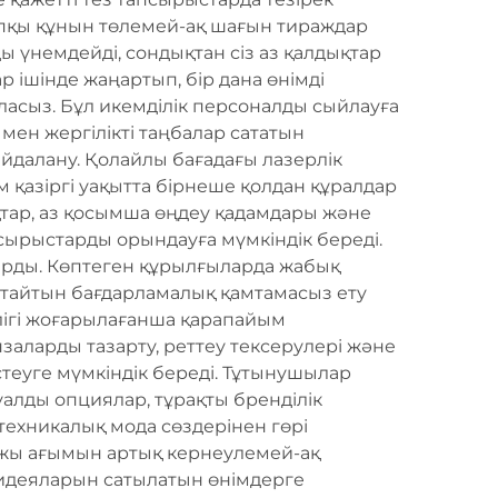
стапқы құнын төлемей-ақ шағын тираждар
 үнемдейді, сондықтан сіз аз қалдықтар
 ішінде жаңартып, бір дана өнімді
аласыз. Бұл икемділік персоналды сыйлауға
 мен жергілікті таңбалар сататын
йдалану. Қолайлы бағадағы лазерлік
 қазіргі уақытта бірнеше қолдан құралдар
қтар, аз қосымша өңдеу қадамдары және
сырыстарды орындауға мүмкіндік береді.
сарды. Көптеген құрылғыларда жабық
ыттайтын бағдарламалық қамтамасыз ету
ілігі жоғарылағанша қарапайым
заларды тазарту, реттеу тексерулері және
істеуге мүмкіндік береді. Тұтынушылар
уалды опциялар, тұрақты бренділік
техникалық мода сөздерінен гөрі
ржы ағымын артық кернеулемей-ақ
 идеяларын сатылатын өнімдерге