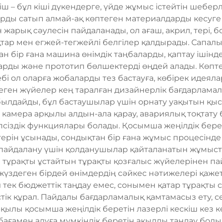
іш – бұл кіші дүкендерге, үйде жұмыс істейтін шебе
ды сатып алмай-ақ көптеген материалдарды кесуге 
 жарық сәулесін пайдаланады, ол ағаш, акрил, тері, б
тар мен егжей-тегжейлі белгілер қалдырады. Сапалы
н бір ғана машина өнімдік таңбаларды, қаптау ішінд
рды және прототип бөлшектерді өңдей алады. Көпт
бебі ол оларға жобаларды тез бастауға, көбірек идеял
ген жүйелер кең таралған дизайнерлік бағдарламал
лдайды, бұл бастаушылар үшін орнату уақытын қысқ
 камера арқылы алдын-ала қарау, авариялық тоқтат
сіздік функциялары болады. Қосымша жеңілдік берет
ерін ұсынады, сондықтан бір ғана жұмыс процесінде
к пайдалану үшін қолданушылар қайталанатын жұмыст
ұрақты ұстайтын тұрақты қозғалыс жүйелерінен пай
жүздеген бірдей өнімдердің сәйкес нәтижелері қаже
ұл тек бюджеттік таңдау емес, сонымен қатар тұрақты
ік құрал. Пайдалы бағдарламалық қамтамасыз ету, с
ылы қосымша жеңілдік беретін лазерлі кескіш кез кел
бағамен алуға мүмкіндік беретін ақылды таңдау бол