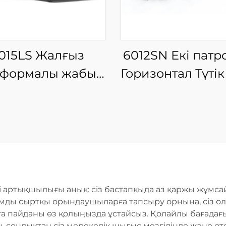
015LS Жалғыз
6012SN Екі пат
тформалы жабық
Горизонтал Түтік
ыны талшықты
Машинасы
лазерлі кесу
Жартылай Авто
машинасы
Жүктеумен
рі артықшылығы анық: сіз бастапқыда аз қаржы жұмсай
мды сыртқы орындаушыларға тапсыру орнына, сіз ола
а пайданы өз қолыңызда ұстайсыз. Қолайлы бағадағы
 сондықтан сіз мерекелік шығыс мезгілінде және өте