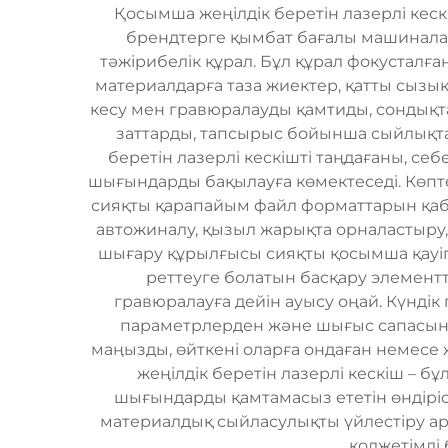
Қосымша жеңілдік беретін лазерлі кеск
брендтерге қымбат бағалы машиналар
тәжірибелік құрал. Бұл құрал фокусталған
материалдарға таза жиектер, қатты сызық
кесу мен гравюралауды қамтиды, сондықта
заттарды, тапсырыс бойынша сыйлықта
беретін лазерлі кескішті таңдағаны, се
шығындарды бақылауға көмектеседі. Көпте
сияқты қарапайым файл форматтарын қабы
автожиналу, қызыл жарықта орналастыру,
шығару құрылғысы сияқты қосымша қауіп
реттеуге болатын басқару элементт
гравюралауға дейін ауысу оңай. Күнді
параметрлерден және шығыс сапасын т
маңызды, өйткені оларға ондаған немесе 
жеңілдік беретін лазерлі кескіш – б
шығындарды қамтамасыз ететін өндіріст
материалдық сыйласулықты үйлестіру арқ
қолжетімді 