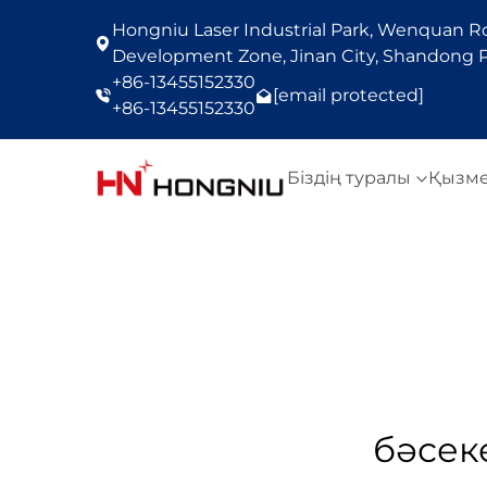
Hongniu Laser Industrial Park, Wenquan Roa
Development Zone, Jinan City, Shandong P
+86-13455152330
[email protected]
+86-13455152330
Біздің туралы
Қызм
бәсек