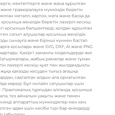
рлерге, мектептерге және жаңа құрылған
және гравюралауға мүмкіндік беретін
оялған металл, картон, мата және басқа да
 қосымша жеңілдік беретін лазерлі кескіш
егі қосымша бөлшектерді, қолдан құрылған
еген сатып алушылар қосымша жеңілдік
арды сынауға және бірінші күннен бастап
арға қосылады және SVG, DXF, AI және PNG
артады. Қазіргі заманғы модельдерде жиі
у батырмалары, жабық рамалар және тұман
ін лазерлі кескіш қуат пен жылдамдықты
 жұқа қағазды кесуден тығыз ағашқа
ардан, сақталған алдын-ала орнатылған
да көреді. Бұл онлайн сатушылар үшін
т. Практикалық тұрғыдан алғанда, қосымша
 сапа, тез айналым уақыты және төмен
енімді аппараттық мүмкіндіктер мен кең
ген адам үшін кәсіби түрі бар өнімдерді
ып табылады.