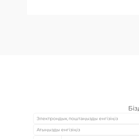
көпір болып табылады. Металл
өңдеуге маманданған B2B
компаниялар үшін өндіріс
орнындағы жабдықтар...
Біз