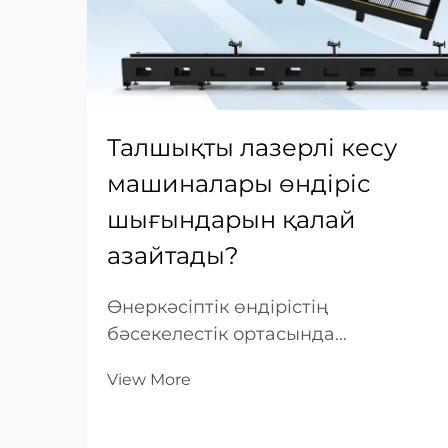
Талшықты лазерлі кесу
машиналары өндіріс
шығындарын қалай
азайтады?
Өнеркәсіптік өндірістің
бәсекелестік ортасында
шығындарды оптималдау —
View More
қиыншылықтарға ұшырап жатқан
цех пен нарықта алдыңғы қатарда
тұрған кәсіпорын арасындағы