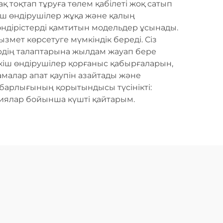
ақ тоқтап тұруға төлем қабілеті жоқ сатып
кіш өндірушілер жұқа және қалың
ндірістерді қамтитын модельдер ұсынады.
змет көрсетуге мүмкіндік береді. Сіз
ердің талаптарына жылдам жауап бере
ескіш өндірушілер қорғаныс қабырғаларын,
малар апат қаупін азайтады және
барлығының қорытындысы түсінікті:
циялар бойынша күшті қайтарым.