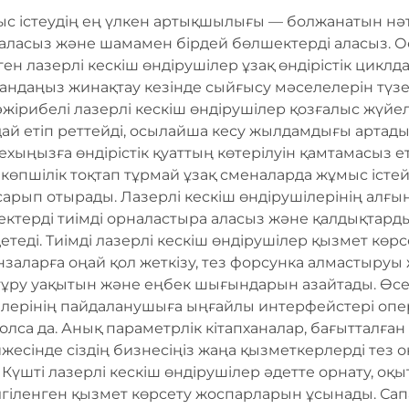
с істеудің ең үлкен артықшылығы — болжанатын нәти
 аласыз және шамамен бірдей бөлшектерді аласыз. Ос
ген лазерлі кескіш өндірушілер ұзақ өндірістік цикл
андаңыз жинақтау кезінде сыйғысу мәселелерін түзет
ірибелі лазерлі кескіш өндірушілер қозғалыс жүйел
й етіп реттейді, осылайша кесу жылдамдығы артады.
ехыңызға өндірістік қуаттың көтерілуін қамтамасыз ет
көпшілік тоқтап тұрмай ұзақ сменаларда жұмыс істе
арып отырады. Лазерлі кескіш өндірушілерінің алғ
ектерді тиімді орналастыра аласыз және қалдықтард
еді. Тиімді лазерлі кескіш өндірушілер қызмет көрс
заларға оңай қол жеткізу, тез форсунка алмастыруы
 тұру уақытын және еңбек шығындарын азайтады. Өс
ілерінің пайдаланушыға ыңғайлы интерфейстері опер
лса да. Анық параметрлік кітапханалар, бағытталға
есінде сіздің бизнесіңіз жаңа қызметкерлерді тез оқ
 Күшті лазерлі кескіш өндірушілер әдетте орнату, оқы
лгіленген қызмет көрсету жоспарларын ұсынады. Са