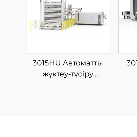
3015HU Автоматты
30
жүктеу-түсіру
материал қоймасы
ин
бар жабық типті
ж
шыны талшықты
пла
лазерлі кесу
та
машинасы
к