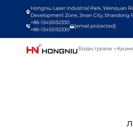
Hongniu Laser Industrial Park, Wenquan Roa
Development Zone, Jinan City, Shandong P
+86-13455152330
[email protected]
+86-13455152330
Біздің туралы
Қызм
л