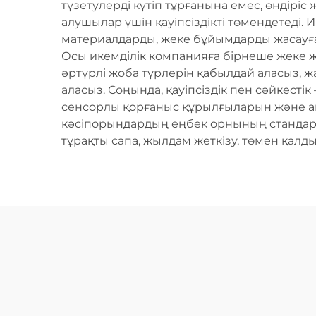
түзетулерді күтіп тұрғанына емес, өндіріс 
алушылар үшін қауіпсіздікті төмендетеді.
материалдарды, жеке бұйымдарды жасауға
Осы икемділік компанияға бірнеше жеке жүй
әртүрлі жоба түрлерін қабылдай аласыз, 
аласыз. Соңында, қауіпсіздік пен сәйкесті
сенсорлы қорғаныс құрылғыларын және аны
кәсіпорындардың еңбек орнының стандарт
тұрақты сапа, жылдам жеткізу, төмен қал