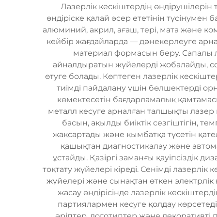
Лазерлік кескіштердің өндірушілерін
өндіріске қалай әсер ететінін түсінумен 
алюминий, акрил, ағаш, тері, мата және к
кейбір жағдайларда — дәнекерлеуге арн
материал формасын беру. Сапалы 
айналдыратын жүйелерді жобалайды, с
өтуге болады. Көптеген лазерлік кескіш
тиімді пайдалану үшін бөлшектерді ор
көмектесетін бағдарламалық қамтамасы
металл кесуге арналған талшықты лазер 
басын, ақылды биіктік сезгіштігін, 
жақсартады және қымбатқа түсетін қате
қашықтан диагностикалау және автома
ұстайды. Қазіргі заманғы қауіпсіздік 
тоқтату жүйелері кіреді. Сенімді лазерлік
жүйелері және сынақтан өткен электрлі
жасау өндірісінде лазерлік кескіштер
партиялармен кесуге қолдау көрсетеді
әріптер, логотиптер және декоративті 