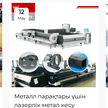
12
May
Металл парақтары үшін
лазерлік метал кесу