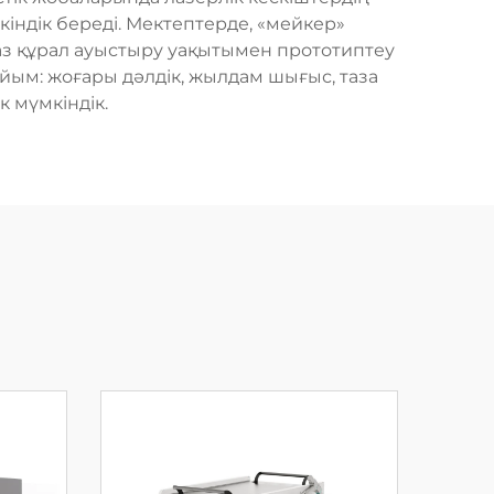
кіндік береді. Мектептерде, «мейкер»
е аз құрал ауыстыру уақытымен прототиптеу
ым: жоғары дәлдік, жылдам шығыс, таза
к мүмкіндік.