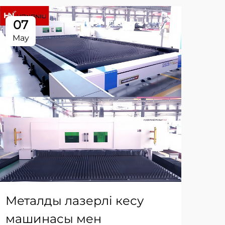
07
0
May
Ma
Ла
ма
дә
Металды лазерлі кесу
қа
машинасы мен