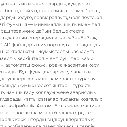
р ұсынатынын және олардың күнделікті
і болат, шойын, коррозияға төзімді болат,
арды кесуге, гравюралауға, белгілеуге, ал
гізгі функция — минималды шығынмен дәл
арды таза және дайын бөлшектерге
рындалатын операцияларға сүйенбей-ақ
а CAD файлдарын импорттауға, парақтарды
мен қайталанатын жұмыстарды басқаруға
ерлік кескіштердің өндірушілері қазір
ін, автоматты фокусировка жасайтын кесу
ұсынады. Бұл функциялар кесу сапасын
ндірушілері қосымша камералық туралау,
кезінде жұмыс көрсеткіштерін тұрақты
р, тұман шығару қолдауы және авариялық
 аударады: қатты рамалар, тұрақты қозғалыс
не тәжірибелік. Автомобиль және машина
ін және қосымша метал бөлшектерді тез
ерлік кескіштердің өндірушілері толық
стік жобаларында лазерлік кескіштердің