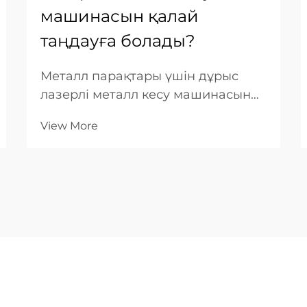
машинасын қалай
таңдауға болады?
Металл парақтары үшін дұрыс
лазерлі металл кесу машинасын
таңдау — кесу сапасына, өндіріс
View More
тиімділігіне және ұзақ мерзімді
тиімділікке тікелей әсер ететін
бірнеше техникалық және
операциялық факторларды мұқият
бағалауды талап етеді. Бұл
шешім...