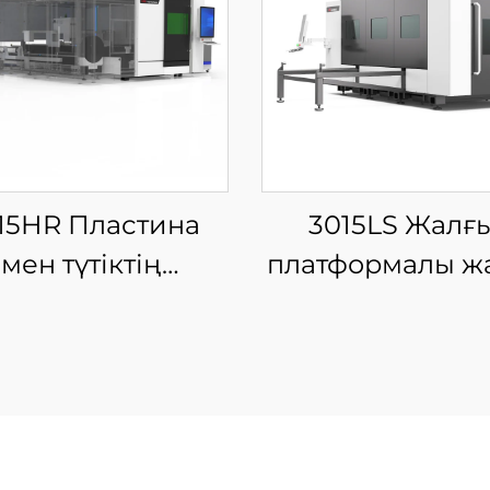
15HR Пластина
3015LS Жалғ
мен түтіктің
платформалы ж
теграцияланған
шыны талшық
абық айырбас
лазерлі кес
тформалы шыны
машинасы
лшықты лазерлі
есу машинасы