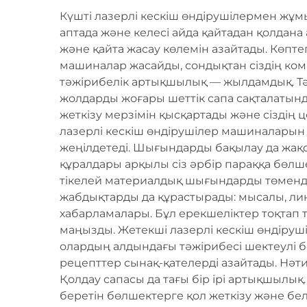
Күшті лазерлі кескіш өндірушілермен жұмы
аптада және келесі айда қайтадан қолдана
және қайта жасау көлемін азайтады. Көпте
машиналар жасайды, сондықтан сіздің ком
тәжірибелік артықшылық — жылдамдық. Тәж
жолдарды жоғары шеттік сапа сақталатында
жеткізу мерзімін қысқартады және сіздің ц
лазерлі кескіш өндірушілер машиналарын 
жеңілдетеді. Шығындарды бақылау да жақс
құралдары арқылы сіз әрбір параққа бөлш
тікелей материалдық шығындарды төмендет
жабдықтарды да құрастырады: мысалы, лин
хабарламалары. Бұл ерекшеліктер тоқтап
маңызды. Жетекші лазерлі кескіш өндіруш
олардың алдындағы тәжірибесі шектеулі бо
рецепттер сынақ-қателерді азайтады. Нәтиж
Қолдау сапасы да тағы бір ірі артықшылық.
беретін бөлшектерге қол жеткізу және бе