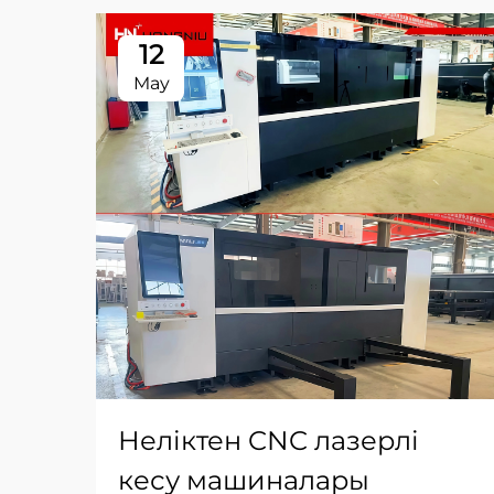
12
May
Неліктен CNC лазерлі
кесу машиналары