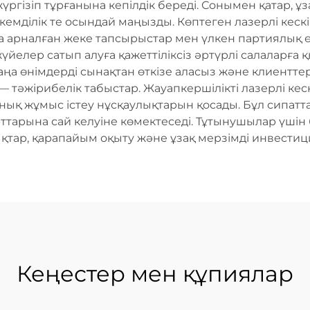
жүргізіп тұрғанына кепілдік береді. Сонымен қатар, ұз
 Икемділік те осындай маңызды. Көптеген лазерлі кес
 арналған жеке тапсырыстар мен үлкен партиялық ө
елер сатып алуға қажеттіліксіз әртүрлі салаларға қы
жаңа өнімдерді сынақтан өткізе аласыз және клиентт
к — тәжірибелік табыстар. Жауапкершілікті лазерлі к
қ жұмыс істеу нұсқаулықтарын қосады. Бұл сипатта
тарына сай келуіне көмектеседі. Тұтынушылар үшін 
дықтар, қарапайым оқыту және ұзақ мерзімді инвести
Кеңестер мен құпиялар