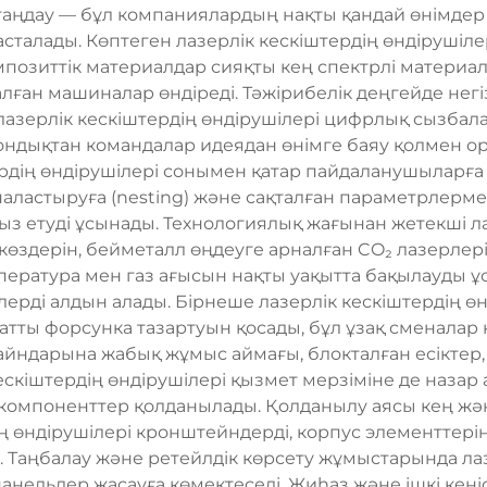
 таңдау — бұл компаниялардың нақты қандай өнімде
басталады. Көптеген лазерлік кескіштердің өндірушілер
омпозиттік материалдар сияқты кең спектрлі материалд
алған машиналар өндіреді. Тәжірибелік деңгейде не
лазерлік кескіштердің өндірушілері цифрлық сызбал
ондықтан командалар идеядан өнімге баяу қолмен о
тердің өндірушілері сонымен қатар пайдаланушыларғ
наластыруға (nesting) және сақталған параметрлер
з етуді ұсынады. Технологиялық жағынан жетекші лаз
көздерін, бейметалл өңдеуге арналған CO₂ лазерлер
температура мен газ ағысын нақты уақытта бақылауды 
лерді алдын алады. Бірнеше лазерлік кескіштердің ө
тты форсунка тазартуын қосады, бұл ұзақ сменалар 
дизайндарына жабық жұмыс аймағы, блокталған есікте
 кескіштердің өндірушілері қызмет мерзіміне де назар
к компоненттер қолданылады. Қолданылу аясы кең жә
дің өндірушілері кронштейндерді, корпус элементтер
. Таңбалау және ретейлдік көрсету жұмыстарында лаз
панельдер жасауға көмектеседі. Жиһаз және ішкі кеңі