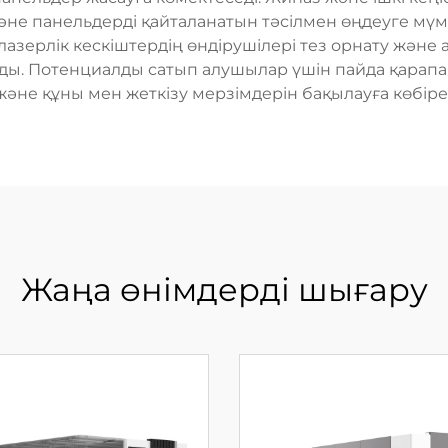
және панельдерді қайталанатын тәсілмен өңдеуге мүм
 лазерлік кескіштердің өндірушілері тез орнату жән
ы. Потенциалды сатып алушылар үшін пайда қарапай
және құны мен жеткізу мерзімдерін бақылауға көбіре
Жаңа өнімдерді шығару