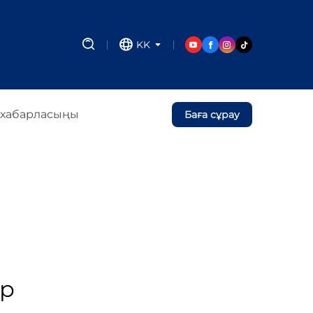
KK
 хабарласыңы
Баға сұрау
ер