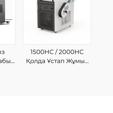
ыз
1500HC / 2000HC
абық
Қолда Ұстап Жұмыс
ты
Істеуге Арналған
у
Шынықтырғыш
Лазерлі Тазалау
Машинасы