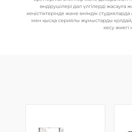
өндірушілері дәл үлгілерді жасауға 
кеңістіктерінде және өнімдік студияларда
мен қысқа сериялы жұмыстарды қолдайд
кесу жиегі 