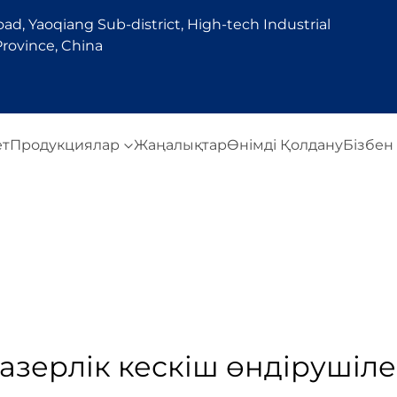
d, Yaoqiang Sub-district, High-tech Industrial
rovince, China
ет
Продукциялар
Жаңалықтар
Өнімді Қолдану
Бізбен
азерлік кескіш өндірушіл