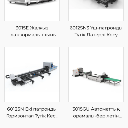
3015E Жалғыз
6012SN3 Үш-патронды
платформалы шыны
Түтік Лазерлі Кесу
талшықты лазерлі кесу
Машинасы
машинасы
6012SN Екі патронды
3015GU Автоматтық
Горизонтал Түтік Кесу
орамалы-берілетін
Машинасы Жартылай
металдық талшықты