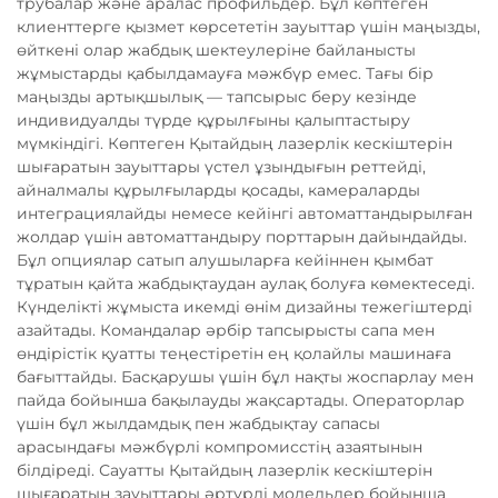
трубалар және аралас профильдер. Бұл көптеген
клиенттерге қызмет көрсететін зауыттар үшін маңызды,
өйткені олар жабдық шектеулеріне байланысты
жұмыстарды қабылдамауға мәжбүр емес. Тағы бір
маңызды артықшылық — тапсырыс беру кезінде
индивидуалды түрде құрылғыны қалыптастыру
мүмкіндігі. Көптеген Қытайдың лазерлік кескіштерін
шығаратын зауыттары үстел ұзындығын реттейді,
айналмалы құрылғыларды қосады, камераларды
интеграциялайды немесе кейінгі автоматтандырылған
жолдар үшін автоматтандыру порттарын дайындайды.
Бұл опциялар сатып алушыларға кейіннен қымбат
тұратын қайта жабдықтаудан аулақ болуға көмектеседі.
Күнделікті жұмыста икемді өнім дизайны тежегіштерді
азайтады. Командалар әрбір тапсырысты сапа мен
өндірістік қуатты теңестіретін ең қолайлы машинаға
бағыттайды. Басқарушы үшін бұл нақты жоспарлау мен
пайда бойынша бақылауды жақсартады. Операторлар
үшін бұл жылдамдық пен жабдықтау сапасы
арасындағы мәжбүрлі компромисстің азаятынын
білдіреді. Сауатты Қытайдың лазерлік кескіштерін
шығаратын зауыттары әртүрлі модельдер бойынша