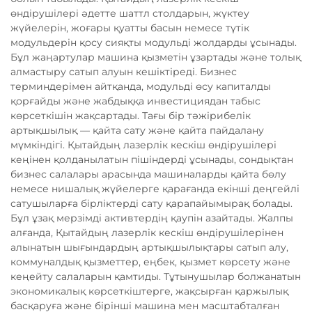
өндірушілері әдетте шаттл столдарын, жүктеу
жүйелерін, жоғары қуатты басын немесе түтік
модульдерін қосу сияқты модульді жолдарды ұсынады.
Бұл жаңартулар машина қызметін ұзартады және толық
алмастыру сатып алуын кешіктіреді. Бизнес
терминдерімен айтқанда, модульді өсу капиталды
қорғайды және жабдыққа инвестициядан табыс
көрсеткішін жақсартады. Тағы бір тәжірибелік
артықшылық — қайта сату және қайта пайдалану
мүмкіндігі. Қытайдың лазерлік кескіш өндірушілері
кеңінен қолданылатын пішіндерді ұсынады, сондықтан
бизнес салалары арасында машиналарды қайта бөлу
немесе нишалық жүйелерге қарағанда екінші деңгейлі
сатушыларға бірліктерді сату қарапайымырақ болады.
Бұл ұзақ мерзімді активтердің қаупін азайтады. Жалпы
алғанда, Қытайдың лазерлік кескіш өндірушілерінен
алынатын шығындардың артықшылықтары сатып алу,
коммуналдық қызметтер, еңбек, қызмет көрсету және
кеңейту салаларын қамтиды. Тұтынушылар болжанатын
экономикалық көрсеткіштерге, жақсырған қаржылық
басқаруға және бірінші машина мен масштабталған