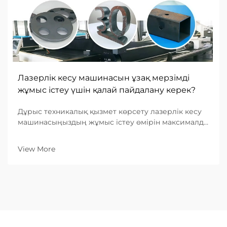
Лазерлік кесу машинасын ұзақ мерзімді
жұмыс істеу үшін қалай пайдалану керек?
Дұрыс техникалық қызмет көрсету лазерлік кесу
машинасыңыздың жұмыс істеу өмірін максималды
ұзарту мен мыңдаған сағат бойы тұрақты, жоғары
сапалы кесу нәтижелерін қамтамасыз ету үшін
View More
негізгі шарт болып табылады. Жүйелі техникалық
қызмет көрсетуді енгізген өнеркәсіптік
өндірушілер...