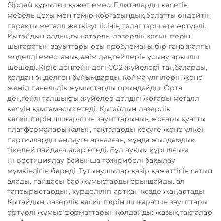
бірдей құрылғы қажет емес. Плиталарды кесетін
мебель цехы мен темір-қорғасындық болатты өңдейтін
парақты металл жеткізушісінің талаптары өте әртүрлі.
Қытайдың алдыңғы қатарлы лазерлік кескіштерін
шығаратын зауыттары осы проблеманы бір ғана жалпы
моделді емес, анық өнім деңгейлерін ұсыну арқылы
шешеді. Кіріс деңгейіндегі CO2 жүйелері таңбаларды,
қолдан өңделген бұйымдарды, қойма үлгілерін және
жеңіл панельдік жұмыстарды орындайды. Орта
деңгейлі талшықты жүйелер дәлдігі жоғары металл
кесуін қамтамасыз етеді. Қытайдың лазерлік
кескіштерін шығаратын зауыттарының жоғары қуатты
платформалары қалың тақталарды кесуге және үлкен
партияларды өңдеуге арналған, мұнда жылдамдық
тікелей пайдаға әсер етеді. Бұл ауқым құрылғыға
инвестициялау бойынша тәжірибелі бақылау
мүмкіндігін береді. Тұтынушылар қазір қажеттісін сатып
алады, пайдасы бар жұмыстарды орындайды, ал
тапсырыстардың күрделілігі артқан кезде жаңартады.
Қытайдың лазерлік кескіштерін шығаратын зауыттары
әртүрлі жұмыс форматтарын қолдайды: жазық тақталар,