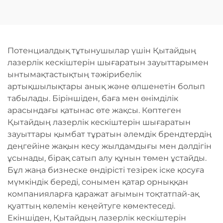
Автоматты Жүктеумен
лазерлік кесу өндіріс
желісі
Потенциалдық тұтынушылар үшін Қытайдың
лазерлік кескіштерін шығаратын зауыттарымен
ынтымақтастықтың тәжірибелік
артықшылықтары анық және өлшенетін болып
табылады. Біріншіден, баға мен өнімділік
арасындағы қатынас өте жақсы. Көптеген
Қытайдың лазерлік кескіштерін шығаратын
зауыттары қымбат тұратын әлемдік брендтердің
деңгейіне жақын кесу жылдамдығы мен дәлдігін
ұсынады, бірақ сатып алу құнын төмен ұстайды.
Бұл жаңа бизнеске өндірісті тезірек іске қосуға
мүмкіндік береді, сонымен қатар орныққан
компанияларға қаражат ағымын тоқтатпай-ақ
қуаттың көлемін кеңейтуге көмектеседі.
Екіншіден, Қытайдың лазерлік кескіштерін