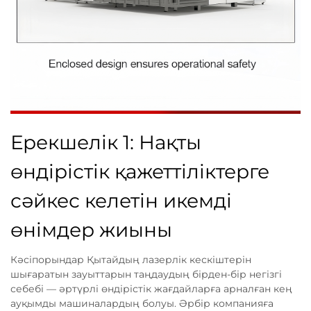
Ерекшелік 1: Нақты
өндірістік қажеттіліктерге
сәйкес келетін икемді
өнімдер жиыны
Кәсіпорындар Қытайдың лазерлік кескіштерін
шығаратын зауыттарын таңдаудың бірден-бір негізгі
себебі — әртүрлі өндірістік жағдайларға арналған кең
ауқымды машиналардың болуы. Әрбір компанияға