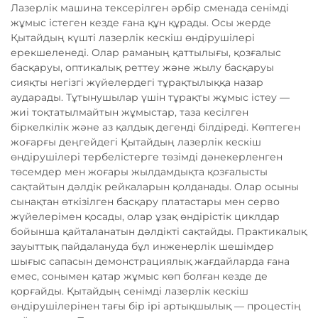
Лазерлік машина тексерілген әрбір сменада сенімді
жұмыс істеген кезде ғана құн құрады. Осы жерде
Қытайдың күшті лазерлік кескіш өндірушілері
ерекшеленеді. Олар раманың қаттылығы, қозғалыс
басқаруы, оптикалық реттеу және жылу басқаруы
сияқты негізгі жүйелердегі тұрақтылыққа назар
аударады. Тұтынушылар үшін тұрақты жұмыс істеу —
жиі тоқтатылмайтын жұмыстар, таза кесілген
біркелкілік және аз қалдық дегенді білдіреді. Көптеген
жоғарғы деңгейдегі Қытайдың лазерлік кескіш
өндірушілері тербелістерге төзімді дәнекерленген
төсемдер мен жоғары жылдамдықта қозғалысты
сақтайтын дәлдік рейкаларын қолданады. Олар осыны
сынақтан өткізілген басқару платастары мен серво
жүйелерімен қосады, олар ұзақ өндірістік циклдар
бойынша қайталанатын дәлдікті сақтайды. Практикалық
зауыттық пайдалануда бұл инженерлік шешімдер
шығыс сапасын демонстрациялық жағдайларда ғана
емес, сонымен қатар жұмыс көп болған кезде де
қорғайды. Қытайдың сенімді лазерлік кескіш
өндірушілерінен тағы бір ірі артықшылық — процестің