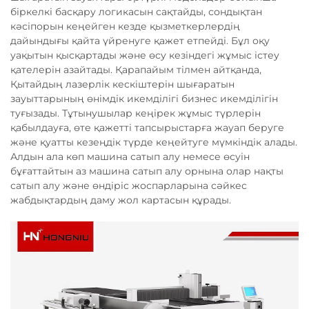
біркелкі басқару логикасын сақтайды, сондықтан
кәсіпорын кеңейген кезде қызметкерлердің
дайындығы қайта үйренуге қажет етпейді. Бұл оқу
уақытын қысқартады және өсу кезіндегі жұмыс істеу
қателерін азайтады. Қарапайым тілмен айтқанда,
Қытайдың лазерлік кескіштерін шығаратын
зауыттарының өнімдік икемділігі бизнес икемділігін
туғызады. Тұтынушылар кеңірек жұмыс түрлерін
қабылдауға, өте қажетті тапсырыстарға жауап беруге
және қуатты кезеңдік түрде кеңейтуге мүмкіндік алады.
Алдын ала көп машина сатып алу немесе өсуін
бұғаттайтын аз машина сатып алу орнына олар нақты
сатып алу және өндіріс жоспарларына сәйкес
жабдықтардың даму жол картасын құрады.