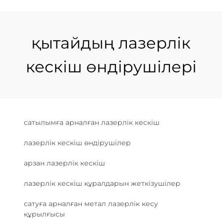
қытайдың лазерлік
кескіш өндірушілері
сатылымға арналған лазерлік кескіш
лазерлік кескіш өндірушілер
арзан лазерлік кескіш
лазерлік кескіш құралдарын жеткізушілер
сатуға арналған метал лазерлік кесу
құрылғысы