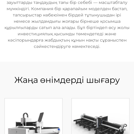
зауыттарды таңдаудың тағы бір себебі — масштабталу
мүмкіндігі. Компания бір қарапайым моделден бастап,
тапсырыстар көбеюімен бірдей тұтынушыдан ірі
немесе жылдамдығы жоғары бірнеше қосымша
құрылғыларды сатып ала алады. Бұл біртіндеп өсу жолы
инвестициялық қысымды төмендетеді және
кәсіпорындарға жабдықтың құнын нақты сұраныспен
сәйкестендіруге көмектеседі.
Жаңа өнімдерді шығару