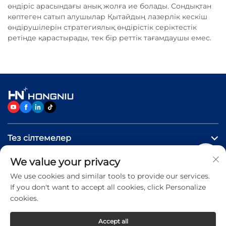
өндіріс арасындағы анық жолға ие болады. Сондықтан
көптеген сатып алушылар Қытайдың лазерлік кескіш
өндірушілерін стратегиялық өндірістік серіктестік
ретінде қарастырады, тек бір реттік тағамдаушы емес.
Тез сілтемелер
We value your privacy
Өнімдер
We use cookies and similar tools to provide our services.
If you don't want to accept all cookies, click Personalize
Бізге хабарласыңыз
cookies.
Accept all