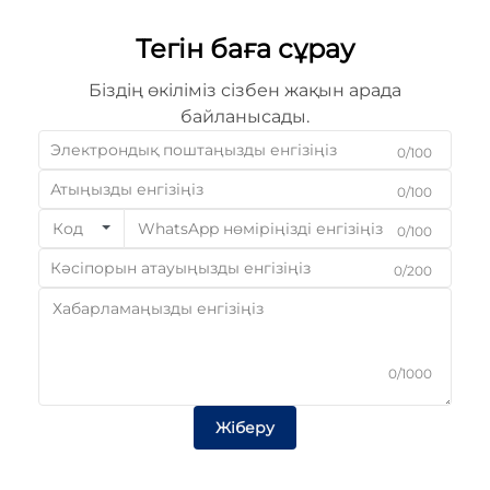
Тегін баға сұрау
Біздің өкіліміз сізбен жақын арада
байланысады.
0/100
0/100
Код
0/100
0/200
0/1000
Жіберу