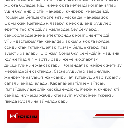
жоюға болады. Кіші және орта көлемді компаниялар
үшін бұл өндірістік маңызды күндерді үнемдейді.
Қосымша бөлшектерге қатынасқа да маңызы зор.
Орныққан Қытайдың лазерлік кескіш өндірушілері
әдетте тесіктерді, линзаларды, белбеулерді,
сенсорларды және электрондық компоненттерді
ұйымдастырылған каналдар арқылы қорға қояды,
сондықтан тұтынушылар тозған бөлшектерді тез
ауыстыра алады. Бір жыл бойы бұл сенімділік машина
қолжетімділігін арттырады және жоспарлау
дисциплинын жақсартады. Командалар жиірек жеткізу
мерзімдерін сақтайды, басқарушылар авариялық
жөндеуге аз уақыт жұмсайды, ал тұтынушылар тұрақты
сапалы өнімді алады. Қарапайым тілмен айтсақ,
Қытайдың лазерлік кескіш өндірушілерінің күнделікті
сенімді жұмысы жабдықты қауіп нүктесінен тұрақты
пайда құралына айналдырады.