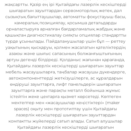
жақсартты. Қазір ең ірі Қытайдағы лазерлік кескіштерді
шығаратын зауыттардан сервомоторлық жетек, дәл
сызықтық бағыттаушылар, автоматты фокустауыш басы,
камералық позициялау, қосымша детальдарды
орналастыруға арналған бағдарламалық жабдық және
қашықтан диагностикалау сияқты опциялар стандартты
түрде ұсынылады. Пайдаланушылар үшін бұл — реттеу
уақытының қысқаруы, қолмен жасалатын қателіктердің
азаюы және шығыс сапасының болжанғыштығының
артуы дегенді білдіреді. Қолданыс жағынан қарағанда,
Қытайдағы лазерлік кескіштерді шығаратын зауыттар
мебель жасаушыларға, таңбалар жасаушы дүкендерге,
автокомпоненттерді жеткізушілерге, ас құралдарын
өндіруші зауыттарға, лифт панельдерін шығаратын
зауыттарға және парақты металл бойынша жұмыс
істейтін жеке цехтарға қызмет көрсетеді. Көптеген
мектептер мен «жасаушылар кеңістіктері» (maker
spaces) оқыту мен прототиптау үшін Қытайдағы
лазерлік кескіштерді шығаратын зауыттардан
компактты жүйелерді сатып алады. Сатып алушылар
Қытайдағы лазерлік кескіштерді шығаратын