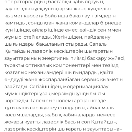
операторлардың бастапқы қабылдауын,
қауіпсіздік нұсқаулықтарын және күнделікті
қызмет көрсету бойынша бақылау тізімдерін
қамтиды, сондықтан жаңа командалар бірнеше
күн ішінде, айлар ішінде емес, өзіндік сеніммен
жұмыс істей алады. Жетіншіден, пайдалану
шығындары бақыланып отырады. Сапалы
Қытайдың лазерлік кескіштерін шығаратын
зауыттарының энергияны тиімді басқару жүйесі,
тұрақты оптикалық компоненттері мен төзімді
қозғалыс механизмдері шығындарды, қайта
өңдеуді және жоспарланбаған сервис қызметін
азайтады. Сегізіншіден, модернизациялау
мүмкіндіктері ұзақ мерзімді құндылықты
қорғайды. Тапсырыс көлемі артқан кезде
тұтынушылар жүктеу столдарын, айналмалы
қосымшаларды, жабық кабиналарды немесе
жоғары қуатты лазерлік басын сол Қытайдың
лазерлік кескіштерін шығаратын зауыттарынан