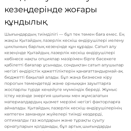
кезеңдерінде жоғары
құндылық
Шығындардың тиімділігі — бұл тек төмен баға емес. Ең
жақсы Қытайдың лазерлік кескіш өндірушілері иелену
циклының барлық кезеңінде құн құрады. Сатып алу
кезеңінде Қытайдың лазерлік кескіш өндірушілері
көбінесе нақты опциялар мәзірімен бірге бәсекеге
қабілетті бағалар ұсынады, сондықтан сатып алушылар
негізгі өндірістік қажеттіліктерін қанағаттандырмай-ақ
бюджетті бақылай алады. Бұл жаңа бизнеске кіру
порогын төмендетеді және орныққан зауыттарға
жоспарлы түрде кеңейуге мүмкіндік береді. Жұмыс
істеу кезінде энергия шығыны мен жұмсалатын
материалдардың қызмет мерзімі негізгі факторларға
айналады. Қытайдың лазерлік кескіш өндірушілерінің
көптеген заманауи жүйелері тиімді көздерді,
оптималды газ жолдарын және тұрақты суыту
орнатуларын қолданады, бұл артық шығындарды