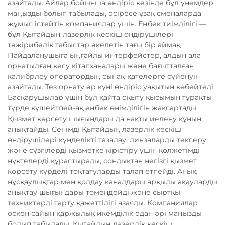
азайтады. Айлар бойынша өндіріс кезінде бұл үнемдер
маңызды болып табылады, әсіресе ұзақ сменаларда
жұмыс істейтін компаниялар үшін. Еңбек тиімділігі —
бұл Қытайдың лазерлік кескіш өндірушілері
тәжірибелік табыстар әкелетін тағы бір аймақ.
Пайдаланушыға ыңғайлы интерфейстер, алдын ала
орнатылған кесу кітапханалары және бағытталған
калибрлеу оператордың сынақ-қателерге сүйенуін
азайтады. Тез орнату әр күні өндіріс уақытын көбейтеді.
Басқарушылар үшін бұл қайта оқыту қысымын тұрақты
түрде күшейтпей-ақ еңбек өнімділігін жақсартады.
Қызмет көрсету шығындары да нақты иелену құнын
анықтайды. Сенімді Қытайдың лазерлік кескіш
өндірушілері күнделікті тазалау, линзаларды тексеру
және сүзгілерді қызметке кірістіру үшін қолжетімді
нүктелерді құрастырады, сондықтан негізгі қызмет
көрсету күрделі тоқтатуларды талап етпейді. Анық
нұсқаулықтар мен қолдау каналдары арқылы ақауларды
анықтау шығындары төмендейді және сыртқы
техниктерді тарту қажеттілігі азаяды. Компаниялар
өскен сайын қаржылық икемділік одан әрі маңызды
болып табылады. Қытайдың лазерлік кескіш