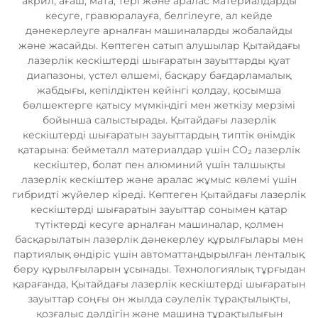
акрил, ағаш, мата, тері және аралас материалдарды
кесуге, гравюралауға, белгілеуге, ал кейде
дәнекерлеуге арналған машиналарды жобалайды
және жасайды. Көптеген сатып алушылар Қытайдағы
лазерлік кескіштерді шығаратын зауыттарды қуат
диапазоны, үстел өлшемі, басқару бағдарламалық
жабдығы, кепілдіктен кейінгі қолдау, қосымша
бөлшектерге қатысу мүмкіндігі мен жеткізу мерзімі
бойынша салыстырады. Қытайдағы лазерлік
кескіштерді шығаратын зауыттардың типтік өнімдік
қатарына: бейметалл материалдар үшін CO₂ лазерлік
кескіштер, болат пен алюминий үшін талшықты
лазерлік кескіштер және аралас жұмыс көлемі үшін
гибридті жүйелер кіреді. Көптеген Қытайдағы лазерлік
кескіштерді шығаратын зауыттар сонымен қатар
түтіктерді кесуге арналған машиналар, қолмен
басқарылатын лазерлік дәнекерлеу құрылғылары мен
партиялық өндіріс үшін автоматтандырылған ленталық
беру құрылғыларын ұсынады. Технологиялық тұрғыдан
қарағанда, Қытайдағы лазерлік кескіштерді шығаратын
зауыттар соңғы он жылда сәулелік тұрақтылықты,
қозғалыс дәлдігін және машина тұрақтылығын