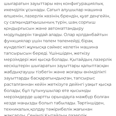
шығаратын зауыттары кең конфигурациялық
икемділік ұсынады. Сатып алушылар машина
өлшемін, лазерлік көзінің брендін, қуат деңгейін,
су салқындатқышының түрін, шаң сорғыш
қондырғысын және автоматтандыру
модульдерін таңдай алады. Олар қолданбайтын
функциялар үшін төлем төлемейді, бірақ
күнделікті жұмысқа сәйкес келетін машина
тапсырысын береді. Үшіншіден, жеткізу
мерзімдері жиі қысқа болады. Қытайдың лазерлік
кескіштерін шығаратын зауыттары қалыптасқан
жабдықтаушы тізбегін және жоғары өнімділікті
зауыттарды басқаратындықтан, тапсырыс
расталғаннан кейін жеткізуге дейінгі уақыт қысқа
болады; бұл тұтынушылар өте қысымды
мерзімдерде шартты орындауға мәжбүр болған
кезде маңызды болып табылады. Төртіншіден,
техникалық қолдау тәжірибелік жағынан
жақсарды. Сенімді Қытайдың лазерлік