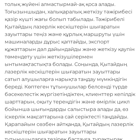
толық жүйені алмастырмай-ақ қоса алады.
Тоғызыншыдан, халықаралық жеткізу тәжірибесі
қазір күшті жағы болып табылады. Тәжірибелі
Қытайдың лазерлік кескіштерін шығаратын
зауыттары теңіз және құрлық маршруты үшін
машиналарды дұрыс қаптайды, экспорт
құжаттарын дәл дайындайды және жеткізу қаупін
төмендету үшін жеткізушілермен
ынтымақтастықта болады. Соңында, Қытайдың
лазерлік кескіштерін шығаратын зауыттары
сатып алушыларға нарықта таңдау мүмкіндігін
береді. Көптеген тұтынушылар белсенді түрде
бәсекелестік жүргізетіндіктен, клиенттер кепілдік
шарттарын, оқыту тереңдігін және өмірлік цикл
бойынша шығындарды салыстыра алады да, өз
іскерлік мақсаттарына сай серіктесті таңдайды.
Қарапайым сөзбен айтқанда, Қытайдың лазерлік
кескіштерін шығаратын зауыттары
тұтынушыларға тезірек бастауға, тұрақтырақ