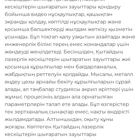
кескіштерін шығаратын зауыттары қондыру
бойынша видео нұсқаулықтар, қашықтан
экранды қолдау, көптілді нұсқаулықтар және
қосымша бөлшектерді жылдам жеткізу қызметін
ұсынады. Бұл тоқтап қалу уақытын азайтады және
инженерлік білімі терең емес командалар үшін
жөндеуді жеңілдетеді. Бесіншіден, Қытайдың
лазерлік кескіштерін шығаратын зауыттары жиі
қосымша құрылғылар мен бағдарламалық
жабдықтың реттелуін қолдайды. Мысалы, металл
өңдеу цехы арнайы бекіту құрылғыларын сұрай
алады, ал таңбалар студиясы акрил әріптері үшін
жұмыс процесінің алдын ала орнатылған
параметрлерін талап ете алады. Бұл өзгерістер
тек зертханалық сынақтар емес, нақты өндірісті
жылдамдатады. Алтыншыдан, оқыту құны
жоғары. Көптеген Қытайдың лазерлік
кескіштерін шығаратын зауыттары