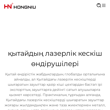
қытайдың лазерлік кескіш
өндірушілері
Қытай өндірістік жабдықтардың глобалды орталығына
айналды, ал Қытайдағы лазерлік кескіштерді
шығаратын зауыттар қазір кіші цехтардан бастап ірі
экспорттық зауыттарға дейінгі сатып алушыларға
қызмет көрсетеді. Практикалық тұрғыдан алғанда,
Қытайдағы лазерлік кескіштерді шығаратын зауыттар
жоғары жылдамдықпен және таза жиектермен металл,