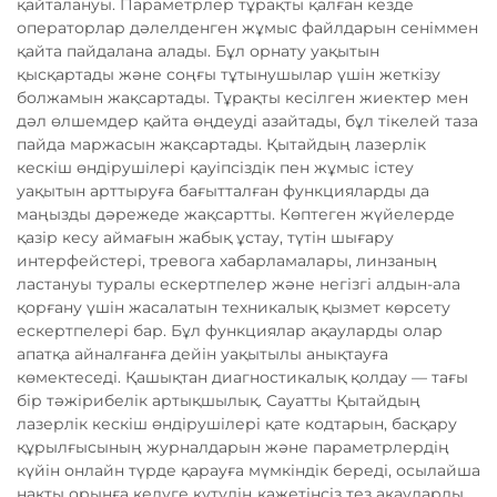
қайталануы. Параметрлер тұрақты қалған кезде
операторлар дәлелденген жұмыс файлдарын сеніммен
қайта пайдалана алады. Бұл орнату уақытын
қысқартады және соңғы тұтынушылар үшін жеткізу
болжамын жақсартады. Тұрақты кесілген жиектер мен
дәл өлшемдер қайта өңдеуді азайтады, бұл тікелей таза
пайда маржасын жақсартады. Қытайдың лазерлік
кескіш өндірушілері қауіпсіздік пен жұмыс істеу
уақытын арттыруға бағытталған функцияларды да
маңызды дәрежеде жақсартты. Көптеген жүйелерде
қазір кесу аймағын жабық ұстау, түтін шығару
интерфейстері, тревога хабарламалары, линзаның
ластануы туралы ескертпелер және негізгі алдын-ала
қорғану үшін жасалатын техникалық қызмет көрсету
ескертпелері бар. Бұл функциялар ақауларды олар
апатқа айналғанға дейін уақытылы анықтауға
көмектеседі. Қашықтан диагностикалық қолдау — тағы
бір тәжірибелік артықшылық. Сауатты Қытайдың
лазерлік кескіш өндірушілері қате кодтарын, басқару
құрылғысының журналдарын және параметрлердің
күйін онлайн түрде қарауға мүмкіндік береді, осылайша
нақты орынға келуге күтудің қажетінсіз тез ақауларды