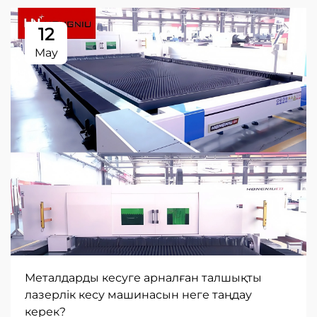
12
May
Металдарды кесуге арналған талшықты
лазерлік кесу машинасын неге таңдау
керек?