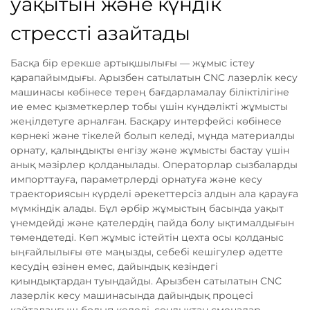
уақытын және күндік
стрессті азайтады
Басқа бір ерекше артықшылығы — жұмыс істеу
қарапайымдығы. Арызбен сатылатын CNC лазерлік кесу
машинасы көбінесе терең бағдарламалау біліктілігіне
ие емес қызметкерлер тобы үшін күндәлікті жұмысты
жеңілдетуге арналған. Басқару интерфейсі көбінесе
көрнекі және тікелей болып келеді, мұнда материалды
орнату, қалыңдықты енгізу және жұмысты бастау үшін
анық мәзірлер қолданылады. Операторлар сызбаларды
импорттауға, параметрлерді орнатуға және кесу
траекториясын күрделі әрекеттерсіз алдын ала қарауға
мүмкіндік алады. Бұл әрбір жұмыстың басында уақыт
үнемдейді және қателердің пайда болу ықтималдығын
төмендетеді. Көп жұмыс істейтін цехта осы қолданыс
ыңғайлылығы өте маңызды, себебі кешігулер әдетте
кесудің өзінен емес, дайындық кезіндегі
қиындықтардан туындайды. Арызбен сатылатын CNC
лазерлік кесу машинасында дайындық процесі