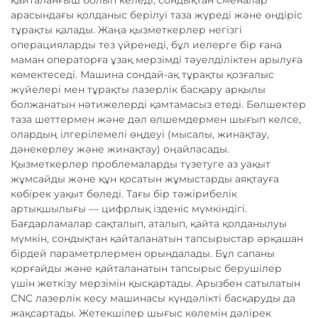
қайталанғыш болып келеді, сондықтан сменалар
арасындағы қолданыс берілуі таза жүреді және өндіріс
тұрақты қалады. Жаңа қызметкерлер негізгі
операцияларды тез үйренеді, бұл иелерге бір ғана
маман операторға ұзақ мерзімді тәуелділіктен арылуға
көмектеседі. Машина сондай-ақ тұрақты қозғалыс
жүйелері мен тұрақты лазерлік басқару арқылы
болжанатын нәтижелерді қамтамасыз етеді. Бөлшектер
таза шеттермен және дәл өлшемдермен шығып келсе,
олардың ілгерілемелі өңдеуі (мысалы, жинақтау,
дәнекерлеу және жинақтау) оңайласады.
Қызметкерлер проблемаларды түзетуге аз уақыт
жұмсайды және құн қосатын жұмыстарды аяқтауға
көбірек уақыт бөледі. Тағы бір тәжірибелік
артықшылығы — цифрлық ізденіс мүмкіндігі.
Бағдарламалар сақталып, аталып, қайта қолданылуы
мүмкін, сондықтан қайталанатын тапсырыстар әрқашан
бірдей параметрлермен орындалады. Бұл сапаны
қорғайды және қайталанатын тапсырыс берушілер
үшін жеткізу мерзімін қысқартады. Арызбен сатылатын
CNC лазерлік кесу машинасы күндәлікті басқаруды да
жақсартады. Жетекшілер шығыс көлемін дәлірек