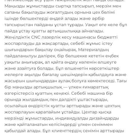
Маңызды жұмыстарды сыртқа тапсырып, мерзім мен
сапаны бақылауды жоғалтудың орнына цех бөлімі
ішінде бөлшектерді өңдей алады және әрбір
тапсырыстан пайданы ұстап тұрады. Уақыт өте келе бұл
пайда ұстау қуатты артықшылыққа айналады.
Жеңілдіктік CNC лазерлік кесу машинасы бюджетті
жоспарлауды да жақсартады, себебі жұмыс істеу
шығындарын бақылау оңайырақ. Материалдың
пайдаланылуы дәлірек, бір бөлшекке кететін еңбек
уақыты анығырақ, ал қайта өңдеу көлемін өлшеуге
және азайтуға болады. Бұл өлшенетін көрсеткіштер
иелерге ақылды бағалау шешімдерін қабылдауға және
жасырын шығындардан аулақ болуға көмектеседі. Тағы
бір маңызды артықшылық — үлкен ғимараттық
өзгерістерсіз қуаттың кеңеюі. Себебі машина бір
орында жылдамдық пен дәлдікті ұштастырады,
осылайша өндірістік қуатты арттырады және цехтың
жоспарлауын қарапайым ұстайды. Цехтар қысқа
мерзімді жұмыстарды, индивидуалды дизайндарды
және қайталанатын келісімдерді үлкен сеніммен
қабылдай алады. Бұл клиенттердің сенімін арттырады