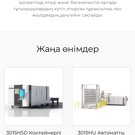
қолжетімді етеді және бәсекелестік ортада
тұтынушылардың күтіп отырған тұрақтылық пен
жылдамдық деңгейін сақтайды.
Жаңа өнімдер
3015HSD Контейнерлі
3015HU Автоматты