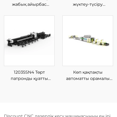
жабық айырбас
жүктеу-түсіру
платформалы шыны
материал қоймасы бар
талшықты лазерлі кесу
жабық типті шыны
машинасы
талшықты лазерлі кесу
машинасы
12035SN4 Төрт
Көп қақпақты
патронды қуатты
автоматты орамалы
талшықты лазерлік
талшықты лазерлік
түтік кесетін машина
кесу машинасы
Discount CNC лазерлік кесу машинасының ең ірі