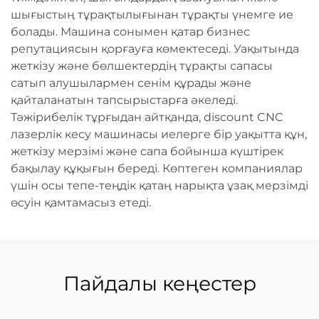
шығыстың тұрақтылығынан тұрақты үнемге ие
болады. Машина сонымен қатар бизнес
репутациясын қорғауға көмектеседі. Уақытында
жеткізу және бөлшектердің тұрақты сапасы
сатып алушылармен сенім құрады және
қайталанатын тапсырыстарға әкеледі.
Тәжірибелік тұрғыдан айтқанда, discount CNC
лазерлік кесу машинасы иелерге бір уақытта құн,
жеткізу мерзімі және сапа бойынша күштірек
бақылау құқығын береді. Көптеген компаниялар
үшін осы тепе-теңдік қатаң нарықта ұзақ мерзімді
өсуін қамтамасыз етеді.
Пайдалы кеңестер