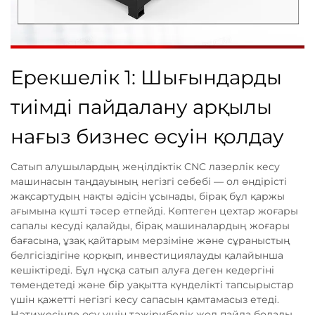
Ерекшелік 1: Шығындарды
тиімді пайдалану арқылы
нағыз бизнес өсуін қолдау
Сатып алушылардың жеңілдіктік CNC лазерлік кесу
машинасын таңдауының негізгі себебі — ол өндірісті
жақсартудың нақты әдісін ұсынады, бірақ бұл қаржы
ағымына күшті тәсер етпейді. Көптеген цехтар жоғары
сапалы кесуді қалайды, бірақ машиналардың жоғары
бағасына, ұзақ қайтарым мерзіміне және сұраныстың
белгісіздігіне қорқып, инвестициялауды қалайынша
кешіктіреді. Бұл нұсқа сатып алуға деген кедергіні
төмендетеді және бір уақытта күнделікті тапсырыстар
үшін қажетті негізгі кесу сапасын қамтамасыз етеді.
Нәтижесінде өсу үшін тәжірибелік жол пайда болады.