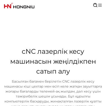
cNC лазерлік кесу
машинасын жеңілдікпен
сатып алу
Басылған бағамен берілетін CNC лазерлік кесу
машинасы кіші цехтар мен өсіп келе жатқан зауыттарға
жоғары бағаларды төлемей-ақ жылдам, дәл кесу үшін
тәжірибелік шешім ұсынады. Бұл құрылғы
компьютерлік басқаруды, жинақталған лазерлік қуатты