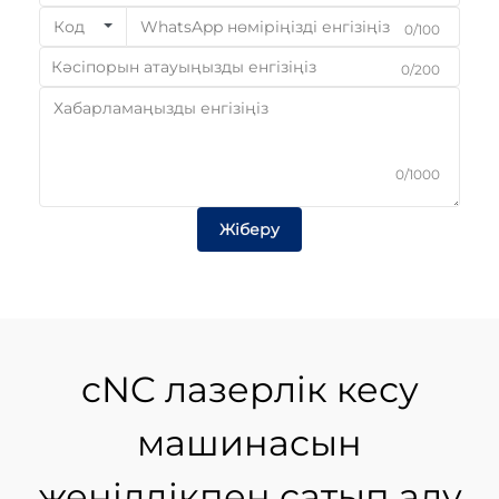
Код
0/100
0/200
0/1000
Жіберу
cNC лазерлік кесу
машинасын
жеңілдікпен сатып алу