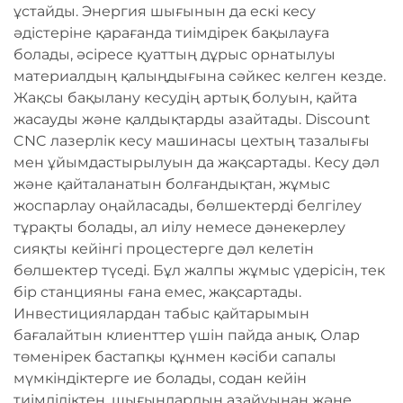
ұстайды. Энергия шығынын да ескі кесу
әдістеріне қарағанда тиімдірек бақылауға
болады, әсіресе қуаттың дұрыс орнатылуы
материалдың қалыңдығына сәйкес келген кезде.
Жақсы бақылану кесудің артық болуын, қайта
жасауды және қалдықтарды азайтады. Discount
CNC лазерлік кесу машинасы цехтың тазалығы
мен ұйымдастырылуын да жақсартады. Кесу дәл
және қайталанатын болғандықтан, жұмыс
жоспарлау оңайласады, бөлшектерді белгілеу
тұрақты болады, ал иілу немесе дәнекерлеу
сияқты кейінгі процестерге дәл келетін
бөлшектер түседі. Бұл жалпы жұмыс үдерісін, тек
бір станцияны ғана емес, жақсартады.
Инвестициялардан табыс қайтарымын
бағалайтын клиенттер үшін пайда анық. Олар
төменірек бастапқы құнмен кәсіби сапалы
мүмкіндіктерге ие болады, содан кейін
тиімділіктен, шығындардың азайуынан және