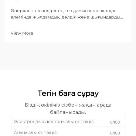
Өнеркәсіптік өндірістің тез дамып келе жатқан
әлемінде жылдамдық, дәлдік және шығындардың
тиімділігіне деген сұраныс ешқашан осындай
деңгейге жеткен емес. Металл өңдеуге
View More
бағытталған B2B кәсіпорындар үшін дұрыс
жабдықты таңдау — негізгі бизнес-шешім...
Тегін баға сұрау
Біздің өкіліміз сізбен жақын арада
байланысады.
0/100
0/100