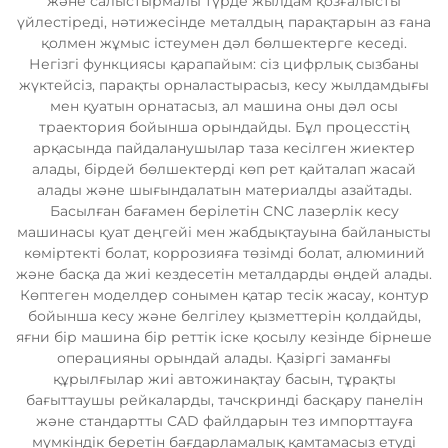
және салыстырмалы түрде жылдам қозғалысты
үйлестіреді, нәтижесінде металдың парақтарын аз ғана
қолмен жұмыс істеумен дәл бөлшектерге кеседі.
Негізгі функциясы қарапайым: сіз цифрлық сызбаны
жүктейсіз, парақты орналастырасыз, кесу жылдамдығы
мен қуатын орнатасыз, ал машина оны дәл осы
траектория бойынша орындайды. Бұл процесстің
арқасында пайдаланушылар таза кесілген жиектер
алады, бірдей бөлшектерді көп рет қайталап жасай
алады және шығындалатын материалды азайтады.
Басылған бағамен берілетін CNC лазерлік кесу
машинасы қуат деңгейі мен жабдықтауына байланысты
көміртекті болат, коррозияға төзімді болат, алюминий
және басқа да жиі кездесетін металдарды өңдей алады.
Көптеген моделдер сонымен қатар тесік жасау, контур
бойынша кесу және белгілеу қызметтерін қолдайды,
яғни бір машина бір реттік іске қосылу кезінде бірнеше
операцияны орындай алады. Қазіргі заманғы
құрылғылар жиі автожинақтау басын, тұрақты
бағыттаушы рейкаларды, тачскринді басқару панелін
және стандартты CAD файлдарын тез импорттауға
мүмкіндік беретін бағдарламалық қамтамасыз етуді