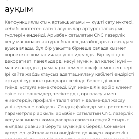
ауқым
Көпфункциялықтың артықшылығы — күшті сату нүктесі,
себебі көптеген сатып алушылар әртүрлі тапсырыс
түрлерін өңдейді. Арызбен сатылатын CNC лазерлік
кесу машинасы әртүрлі бөлшек дизайндарына жылдам
ауыса алады, бұл бір уақытта бірнеше салада қызмет
көрсететін компаниялар үшін идеалды. Бір күні цех
декоративті панельдерді кесуі мүмкін, ал келесі күні —
машиналардың рамалары немесе шкаф компоненттері.
Ірі қайта жабдықтаусыз адаптациялану қабілеті өндірісті
әртүрлі сұраныс циклдары кезінде белсенді және
тиімді ұстауға көмектеседі. Бұл икемділік әрбір клиент
өзіне тән өлшемдер, тесіктердің орналасуы мен
жиектердің профилін талап ететін дәлме-дәл жасау
үшін ерекше пайдалы. Сандық файлдар мен реттелетін
параметрлер арқылы арызбен сатылатын CNC лазерлік
кесу машинасы командаларға сапасын сақтай отырып,
жылдам реакция беруге мүмкіндік береді. Сонымен
қатар, ол қайталанатын өндірісте де жақсы көрсеткіш