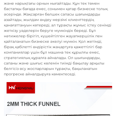
және нарықтағы орнын нығайтады. Құн тек төмен
бастапқы бағада емес, сонымен қатар бизнеске толық
әсерінде. Жақсарған бөлшек сапасы шағымдарды
азайтады, жылдам өңдеу мерзімі клиенттердің
қанағаттануын көтереді, ал тұрақты жұмыс істеу сенімді
жеткізу уәделерін беруге мүмкіндік береді. Бұл
нәтижелер бірігіп, күшейтілген жауапкершілік пен
қайталанатын бизнеске әкелуі мүмкін. Қол жетімді,
бірақ қабілетті өндірістік жаңартуға қажеттілігі бар
компаниялар үшін бұл машина тек құрылғы емес,
стратегиялық құралға айналады. Ол шығындарды,
сапаны және шығыс көлемін тиімді бақылау арқылы
белгісіз өсу жоспарларын тұрақты, бақыланатын
прогреске айналдыруға көмектеседі.