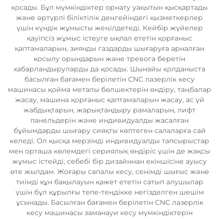
қосады. Бұл мүмкіндіктер орнату уақытын қысқартады
және әртүрлі біліктілік деңгейіндегі қызметкерлер
үшін күндік жұмысты жеңілдетеді. Кейбір жүйелер
қауіпсіз жұмыс істеуге ықпал ететін қорғаныс
қаптамаларын, зиянды газдарды шығаруға арналған
қосылу орындарын және тревога беретін
хабарландыруларды да қосады. Шынайы қолданыста
басылған бағамен берілетін CNC лазерлік кесу
машинасы қойма металы бөлшектерін өндіру, таңбалар
жасау, машина қорғаныс қаптамаларын жасау, ас үй
жабдықтарын, жарықтандыру рамаларын, лифт
панельдерін және индивидуалды жасалған
бұйымдарды шығару сияқты көптеген салаларға сай
келеді. Ол қысқа мерзімді индивидуалды тапсырыстар
мен орташа көлемдегі сериялық өндіріс үшін де жақсы
жұмыс істейді, себебі бір дизайннан екіншісіне ауысу
өте жылдам. Жоғары сапалы кесу, сенімді шығыс және
тиімді құн бақылауын қажет ететін сатып алушылар
үшін бұл құрылғы тепе-теңдікке негізделген шешім
ұсынады. Басылған бағамен берілетін CNC лазерлік
кесу машинасы заманауи кесу мүмкіндіктерін