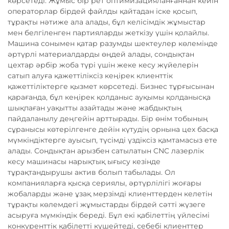
көрсетеді. Жұмыс бір рет оптимизацияланғаннан кейін
операторлар бірдей файлды қайтадан іске қосып,
тұрақты нәтиже ала алады, бұл келісімдік жұмыстар
мен белгіленген партияларды жеткізу үшін қолайлы.
Машина сонымен қатар разумды шектеулер көлемінде
әртүрлі материалдарды өңдей алады, сондықтан
цехтар әрбір жоба түрі үшін жеке кесу жүйелерін
сатып алуға қажеттіліксіз кеңірек клиенттік
қажеттіліктерге қызмет көрсетеді. Бизнес тұрғысынан
қарағанда, бұл кеңірек қолданыс ауқымы қолданысқа
шықпаған уақытты азайтады және жабдықтың
пайдаланылу деңгейін арттырады. Бір өнім тобының
сұранысы көтерілгенге дейін күтудің орнына цех басқа
мүмкіндіктерге ауысып, түсімді үздіксіз қамтамасыз ете
алады. Сондықтан арызбен сатылатын CNC лазерлік
кесу машинасы нарықтық ығысу кезінде
тұрақтандырушы актив болып табылады. Ол
компанияларға қысқа сериялы, әртүрлілігі жоғары
жобаларды және ұзақ мерзімді клиенттерден келетін
тұрақты көлемдегі жұмыстарды бірдей сәтті жүзеге
асыруға мүмкіндік береді. Бұл екі қабілеттің үйлесімі
конкуренттік қабілетті күшейтеді, себебі клиенттер