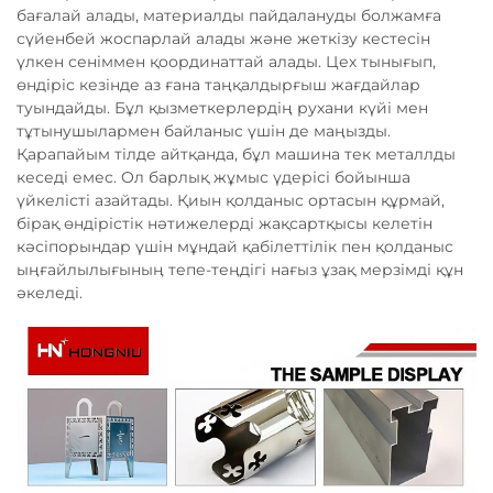
бағалай алады, материалды пайдалануды болжамға
сүйенбей жоспарлай алады және жеткізу кестесін
үлкен сеніммен қоординаттай алады. Цех тынығып,
өндіріс кезінде аз ғана таңқалдырғыш жағдайлар
туындайды. Бұл қызметкерлердің рухани күйі мен
тұтынушылармен байланыс үшін де маңызды.
Қарапайым тілде айтқанда, бұл машина тек металлды
кеседі емес. Ол барлық жұмыс үдерісі бойынша
үйкелісті азайтады. Қиын қолданыс ортасын құрмай,
бірақ өндірістік нәтижелерді жақсартқысы келетін
кәсіпорындар үшін мұндай қабілеттілік пен қолданыс
ыңғайлылығының тепе-теңдігі нағыз ұзақ мерзімді құн
әкеледі.