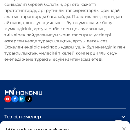
сенімділігі бірдей болатын, әрі өте қажетті
прототиптерді, әрі рутинды тапсырыстарды орындай
алатын тараптарды бағалайды. Практикалық тұрғыдан
айтқанда, көпфункциялық — бұл жұмысқа ие болу
мүмкіндігінің артуы, еңбек пен цех аумағының
тиімдірек пайдаланылуы және тапсырыс үлгілері
өзгерген кезде тұрақтылықтың артуы деген сөз.
Өскелең өндіріс кәсіпорындары үшін бұл икемділік пен
тұрақтылықтың үйлесімі тікелей коммерциялық құн
әкеледі және тұрақты өсуін қамтамасыз етеді.
Тез сілтемелер