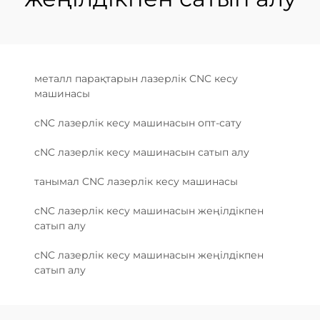
металл парақтарын лазерлік CNC кесу
машинасы
cNC лазерлік кесу машинасын опт-сату
cNC лазерлік кесу машинасын сатып алу
танымал CNC лазерлік кесу машинасы
cNC лазерлік кесу машинасын жеңілдікпен
сатып алу
cNC лазерлік кесу машинасын жеңілдікпен
сатып алу