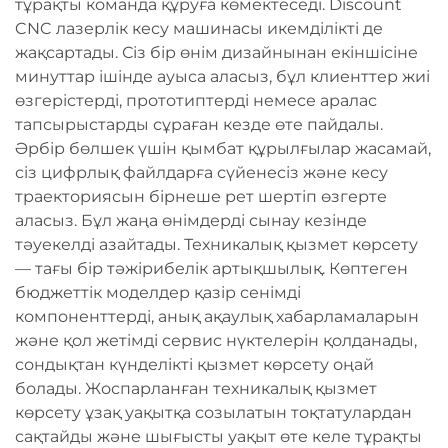
тұрақты команда құруға көмектеседі. Discount
CNC лазерлік кесу машинасы икемділікті де
жақсартады. Сіз бір өнім дизайнынан екіншісіне
минуттар ішінде ауыса аласыз, бұл клиенттер жиі
өзгерістерді, прототиптерді немесе аралас
тапсырыстарды сұраған кезде өте пайдалы.
Әрбір бөлшек үшін қымбат құрылғылар жасамай,
сіз цифрлық файлдарға сүйенесіз және кесу
траекториясын бірнеше рет шертіп өзгерте
аласыз. Бұл жаңа өнімдерді сынау кезінде
тәуекелді азайтады. Техникалық қызмет көрсету
— тағы бір тәжірибелік артықшылық. Көптеген
бюджеттік моделдер қазір сенімді
компоненттерді, анық ақаулық хабарламаларын
және қол жетімді сервис нүктелерін қолданады,
сондықтан күнделікті қызмет көрсету оңай
болады. Жоспарланған техникалық қызмет
көрсету ұзақ уақытқа созылатын тоқтатулардан
сақтайды және шығысты уақыт өте келе тұрақты