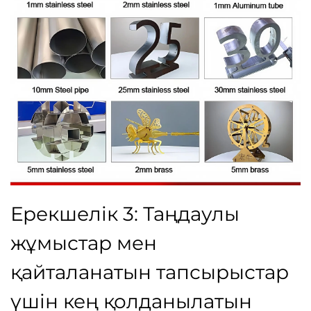
Ерекшелік 3: Таңдаулы
жұмыстар мен
қайталанатын тапсырыстар
үшін кең қолданылатын