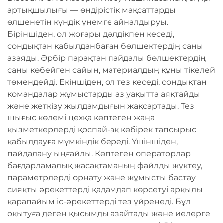
артықшылығы — өндірістік мақсаттарды
өлшенетін күндік үнемге айналдыруы.
Біріншіден, ол жоғары дәлдікпен кеседі,
сондықтан қабылданбаған бөлшектердің саны
азаяды. Әрбір парақтан пайдалы бөлшектердің
саны көбейген сайын, материалдың құны тікелей
төмендейді. Екіншіден, ол тез кеседі, сондықтан
командалар жұмыстарды аз уақытта аяқтайды
және жеткізу жылдамдығын жақсартады. Тез
шығыс көлемі цехқа көптеген жаңа
қызметкерлерді қоспай-ақ көбірек тапсырыс
қабылдауға мүмкіндік береді. Үшіншіден,
пайдалану ыңғайлы. Көптеген операторлар
бағдарламалық жасақтаманың файлды жүктеу,
параметрлерді орнату және жұмысты бастау
сияқты әрекеттерді қадамдап көрсетуі арқылы
қарапайым іс-әрекеттерді тез үйренеді. Бұл
оқытуға деген қысымды азайтады және иелерге