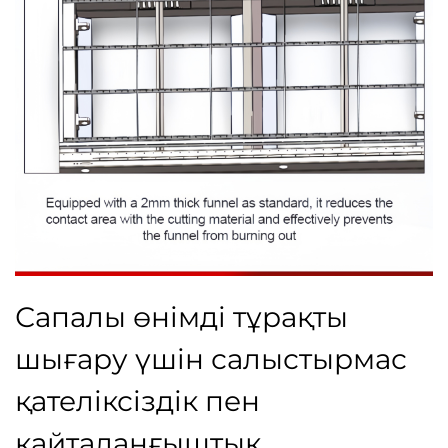
Сапалы өнімді тұрақты
шығару үшін салыстырмас
қателіксіздік пен
қайталанғыштық