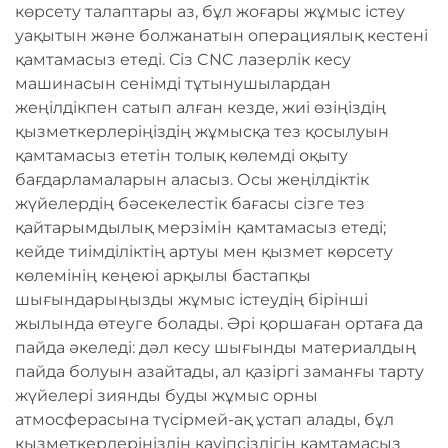
көрсету талаптары аз, бұл жоғары жұмыс істеу
уақытын және болжанатын операциялық кестені
қамтамасыз етеді. Сіз CNC лазерлік кесу
машинасын сенімді тұтынушылардан
жеңілдікпен сатып алған кезде, жиі өзіңіздің
қызметкерлеріңіздің жұмысқа тез қосылуын
қамтамасыз ететін толық көлемді оқыту
бағдарламаларын аласыз. Осы жеңілдіктік
жүйелердің бәсекелестік бағасы сізге тез
қайтарымдылық мерзімін қамтамасыз етеді;
кейде тиімділіктің артуы мен қызмет көрсету
көлемінің кеңеюі арқылы бастапқы
шығындарыңызды жұмыс істеудің бірінші
жылында өтеуге болады. Әрі қоршаған ортаға да
пайда әкеледі: дәл кесу шығынды материалдың
пайда болуын азайтады, ал қазіргі заманғы тарту
жүйелері зиянды буды жұмыс орны
атмосферасына түсірмей-ақ ұстап алады, бұл
қызметкерлеріңіздің қауіпсіздігін қамтамасыз