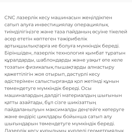
машинасы
CNC лазерлік кесу машинасын жеңілдікпен
сатып алуға инвестициялау операциялық
тиімділігіңізге және таза пайданың өсуіне тікелей
әсер ететін көптеген тәжірибелік
артықшылықтарға ие болуға мүмкіндік береді.
Біріншіден, лазерлік технология қымбат тұратын
құралдарды, шаблондарды және уақыт өте келе
тозатын физикалық пышақтарды алмастыру
қажеттілігін жоя отырып, дәстүрлі кесу
әдістерімен салыстырғанда қол жетімді құнын
төмендетуге мүмкіндік береді. Осы
машиналардың дәлдігі материалдың шығынын
қатты азайтады, бұл сізге шикізаттың
пайдаланылуын максималды деңгейге көтеруге
және өндіріс циклдары бойынша сатып алу
шығындарын төмендетуге мүмкіндік береді.
Лазерлік кесу құрылымы күрделі геометриялық