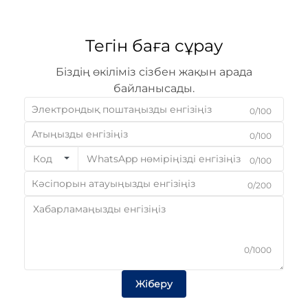
Тегін баға сұрау
Біздің өкіліміз сізбен жақын арада
байланысады.
0/100
0/100
Код
0/100
0/200
0/1000
Жіберу