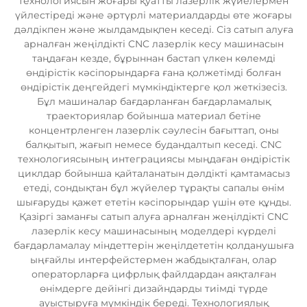
технологиясын жоғары қуатты лазерлік жүйелермен
үйлестіреді және әртүрлі материалдарды өте жоғары
дәлдікпен және жылдамдықпен кеседі. Сіз сатып алуға
арналған жеңілдікті CNC лазерлік кесу машинасын
таңдаған кезде, бұрыннан бастап үлкен көлемді
өндірістік кәсіпорындарға ғана қолжетімді болған
өндірістік деңгейдегі мүмкіндіктерге қол жеткізесіз.
Бұл машиналар бағдарланған бағдарламалық
траекториялар бойынша материал бетіне
концентрленген лазерлік сәулесін бағыттап, оны
балқытып, жағып немесе будандалтып кеседі. CNC
технологиясының интеграциясы мыңдаған өндірістік
циклдар бойынша қайталанатын дәлдікті қамтамасыз
етеді, сондықтан бұл жүйелер тұрақты сапалы өнім
шығаруды қажет ететін кәсіпорындар үшін өте құнды.
Қазіргі заманғы сатып алуға арналған жеңілдікті CNC
лазерлік кесу машинасының моделдері күрделі
бағдарламалау міндеттерін жеңілдететін қолданушыға
ыңғайлы интерфейстермен жабдықталған, олар
операторларға цифрлық файлдардан аяқталған
өнімдерге дейінгі дизайндарды тиімді түрде
ауыстыруға мүмкіндік береді. Технологиялық