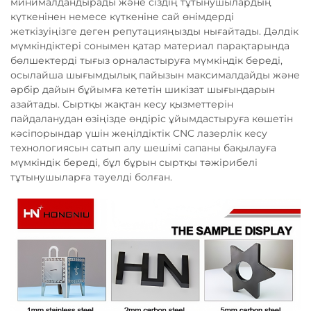
минималдандырады және сіздің тұтынушылардың
күткенінен немесе күткеніне сай өнімдерді
жеткізуіңізге деген репутацияңызды нығайтады. Дәлдік
мүмкіндіктері сонымен қатар материал парақтарында
бөлшектерді тығыз орналастыруға мүмкіндік береді,
осылайша шығымдылық пайызын максималдайды және
әрбір дайын бұйымға кететін шикізат шығындарын
азайтады. Сыртқы жақтан кесу қызметтерін
пайдаланудан өзіңізде өндіріс ұйымдастыруға көшетін
кәсіпорындар үшін жеңілдіктік CNC лазерлік кесу
технологиясын сатып алу шешімі сапаны бақылауға
мүмкіндік береді, бұл бұрын сыртқы тәжірибелі
тұтынушыларға тәуелді болған.