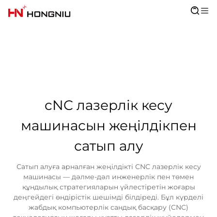
cNC лазерлік кесу
машинасын жеңілдікпен
сатып алу
Сатып алуға арналған жеңілдікті CNC лазерлік кесу
машинасы — дәлме-дәл инженерлік пен төмен
құндылық стратегияларын үйлестіретін жоғары
деңгейдегі өндірістік шешімді білдіреді. Бұл күрделі
жабдық компьютерлік сандық басқару (CNC)