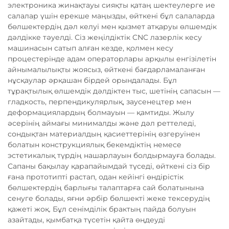
электроника жинақтауы сияқты қатаң шектеулерге ие
салалар үшін ерекше маңызды, өйткені бұл салаларда
бөлшектердің дәл келуі мен қызмет атқаруы өлшемдік
дәлдікке тәуелді. Сіз жеңілдіктік CNC лазерлік кесу
машинасын сатып алған кезде, қолмен кесу
процестерінде адам операторлары арқылы енгізілетін
айнымалылықты жоясыз, өйткені бағдарламаланған
нұсқаулар әрқашан бірдей орындалады. Бұл
тұрақтылық өлшемдік дәлдіктен тыс, шетінің сапасын —
гладкость, перпендикулярлық, заусенецтер мен
деформациялардың болмауын — қамтиды. Жылу
әсерінің аймағы минималды және дәл реттеледі,
сондықтан материалдың қасиеттерінің өзгеруінен
болатын конструкциялық бекемдіктің немесе
эстетикалық түрдің нашарлауын болдырмауға болады.
Сапаны бақылау қарапайымдай түседі, өйткені сіз бір
ғана прототипті растап, одан кейінгі өндірістік
бөлшектердің барлығы талаптарға сай болатынына
сенуге болады, яғни әрбір бөлшекті жеке тексерудің
қажеті жоқ. Бұл сенімділік брактың пайда болуын
азайтады, қымбатқа түсетін қайта өңдеуді