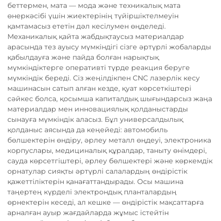
беттермен, мата — мода және техникалық мата
өнеркәсібі үшін жиектерінің түйіршіктелмеуін
қамтамасыз ететін дәл кесілумен өңделеді.
Механикалық қайта жабдықтаусыз материалдар
арасында тез ауысу мүмкіндігі сізге әртүрлі жобаларды
қабылдауға және пайда болған нарықтық
мүмкіндіктерге оперативті түрде реакция беруге
мүмкіндік береді. Сіз жеңілдікпен CNC лазерлік кесу
машинасын сатып алған кезде, қуат көрсеткіштері
сәйкес болса, қосымша капиталдық шығындарсыз жаңа
материалдар мен инновациялық қолданыстарды
сынауға мүмкіндік аласыз. Бұл универсалдылық
қолданыс аясында да кеңейеді: автомобиль
бөлшектерін өндіру, әрлеу металл өңдеуі, электроника
корпуслары, медициналық құралдар, таныту өнімдері,
сауда көрсетгіштері, әрлеу бөлшектері және көркемдік
орнатулар сияқты әртүрлі салалардың өндірістік
қажеттіліктерін қанағаттандырады. Осы машина
таңертең күрделі электрондық планталардың
өрнектерін кеседі, ал кешке — өндірістік мақсаттарға
арналған ауыр жағдайларда жұмыс істейтін