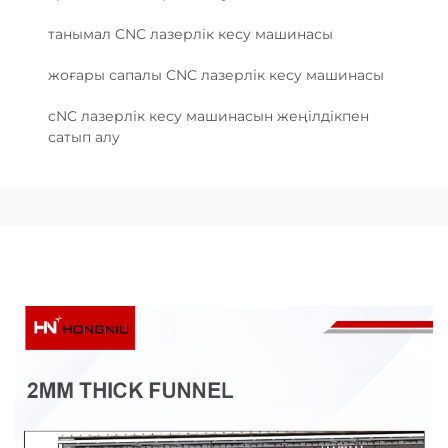
танымал CNC лазерлік кесу машинасы
жоғары сапалы CNC лазерлік кесу машинасы
cNC лазерлік кесу машинасын жеңілдікпен
сатып алу