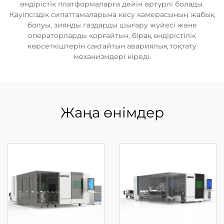
өндірістік платформаларға дейін әртүрлі болады.
Қауіпсіздік сипаттамаларына кесу камерасының жабық
болуы, зиянды газдарды шығару жүйесі және
операторларды қорғайтын, бірақ өндірістілік
көрсеткіштерін сақтайтын авариялық тоқтату
механизмдері кіреді.
Жаңа өнімдер