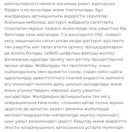
шектеулерінсіз немесе қосымша уақыт жұмсаусыз
бірден іске қосылады және тоқтатылады. Бұл
жылдамдық артықшылығы өндірістік сериялар
бойынша көбейеді: дәстүрлі жабдықта сағаттарға
созылатын жұмыс лазерлі жүйелерде осы уақыттың бір
бөлігінде ғана аяқталады. Сіз жеңілдіктік CNC лазерлі
кесу машинасын сатып алған кезде дәстүрлі әдістерге
тән уақытты көп талап ететін орнату процедураларын
да жоюға болады, себебі цифрлық файлды жүктеу
физикалық құралды орнату мен реттеу процестерінің
орнын алады. Жобалауды тез прототиптеу, оның
сыйымдылығы мен қызметін сынау, содан кейін қайта
құрылымдау қажеттілігінсіз тікелей өндірістік көлемге
өту мүмкіндігі өнімнің даму циклын қысқартады және
жаңа ұсыныстардың нарыққа шығу уақытын
қысқартады. Жылдамдық артықшылығы тек кесу
операциясына ғана емес, сонымен қатар толық жұмыс
үрдісіне де қатысты: қазіргі заманғы жүйелерде
автоматтандырылған материалды жүктеу мүмкіндігі,
шын уақыт режиміндегі үрдісті бақылау және өндірістік
ағысты қолданушының қатысуынсыз ұстауға мүмкіндік