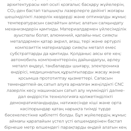
архитектурасы көп осьті қозғалыс басқару жүйелерін,
CO₂-ден бастап талшықты лазерлерге дейінгі жоғары
шешімділікті лазерлік көздерді және оптималды жұмыс
температурасын сақтайтын алғыс алатын салқындату
механизмдерін қамтиды. Материалдармен үйлесімділік
ауыспалы болат, алюминий, қалайы-мыс сияқты
металдармен қатар акрил, ағаш, тері және әртүрлі
композиттік материалдар сияқты металл емес
субстраттарды да қамтиды. Қолданыс аясы өте кең:
автомобиль компоненттерінің дайындалуы, әрлеу
металл өңдеуі, таңбаларды шығару, электроника
өндірісі, медициналық құрылғыларды жасау және
қосымша прототиптау қызметтері. Сапасын
төмендетпей-ақ сатып алуға арналған жеңілдікті CNC
лазерлік кесу машинасын сатып алу мүмкіндігі дәлме-
дәл өндірістік технологияға қолжетімділікті
демократияландырды, нәтижесінде кіші және орта
кәсіпорындар қатаң нарықта тиімді түрде
бәсекелестікке қабілетті болды. Бұл жүйелердің жұмыс
аймағы қарапайым үстел үсті өлшемдерінен бастап
бірнеше метр өлшемдегі парақтарды өңдей алатын кең