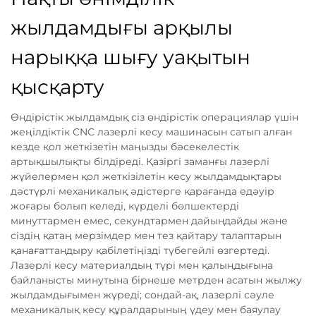
жылдамдығы арқылы
нарыққа шығу уақытын
қысқарту
Өндірістік жылдамдық сіз өндірістік операциялар үшін
жеңілдіктік CNC лазерлі кесу машинасын сатып алған
кезде қол жеткізетін маңызды бәсекелестік
артықшылықты білдіреді. Қазіргі заманғы лазерлі
жүйелермен қол жеткізілетін кесу жылдамдықтары
дәстүрлі механикалық әдістерге қарағанда едәуір
жоғары болып келеді, күрделі бөлшектерді
минуттармен емес, секундтармен дайындайды және
сіздің қатаң мерзімдер мен тез қайтару талаптарын
қанағаттандыру қабілетіңізді түбегейлі өзгертеді.
Лазерлі кесу материалдың түрі мен қалыңдығына
байланысты минутына бірнеше метрден асатын жылжу
жылдамдығымен жүреді; сондай-ақ, лазерлі сәуле
механикалық кесу құралдарының үдеу мен баяулау