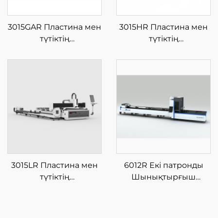
3015GAR Пластина мен
3015HR Пластина мен
түтіктің
түтіктің
интеграцияланған
интеграцияланған
жабық айырбас
жабық айырбас
платформалы шыны
платформалы шыны
талшықты лазерлі кесу
талшықты лазерлі кесу
машинасы
машинасы
3015LR Пластина мен
6012R Екі патронды
түтіктің
Шынықтырғыш
интеграцияланған
Лазерлі Түтік Кесу
шыны талшықты
Машинасы
лазерлі кесу