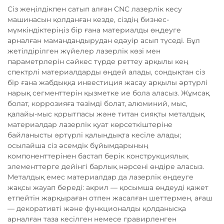
Сіз жеңілдікпен сатып алған CNC лазерлік кесу
машинасын қолданған кезде, сіздің бизнес-
мүмкіндіктеріңіз бір ғана материалды өңдеуге
арналған мамандандырудан едәуір асып түседі. Бұл
жетілдірілген жүйелер лазерлік көзі мен
параметрлерін сәйкес түрде реттеу арқылы кең
спектрлі материалдарды өңдей алады, сондықтан сіз
бір ғана жабдыққа инвестиция жасау арқылы әртүрлі
нарық сегменттерін қызметке ие бола аласыз. Жұмсақ
болат, коррозияға төзімді болат, алюминий, мыс,
қалайы-мыс қорытпасы және титан сияқты металдық
материалдар лазерлік қуат көрсеткіштеріне
байланысты әртүрлі қалыңдықта кесіле алады;
осылайша сіз әсемдік бұйымдарының
компоненттерінен бастап берік конструкциялық
элементтерге дейінгі барлық нәрсені өндіре аласыз.
Металдық емес материалдар да лазерлік өңдеуге
жақсы жауап береді: акрил — қосымша өңдеуді қажет
етпейтін жарқыраған отпен жасалған шеттермен, ағаш
— декоративті және функционалды қолданысқа
арналған таза кесілген немесе гравирленген