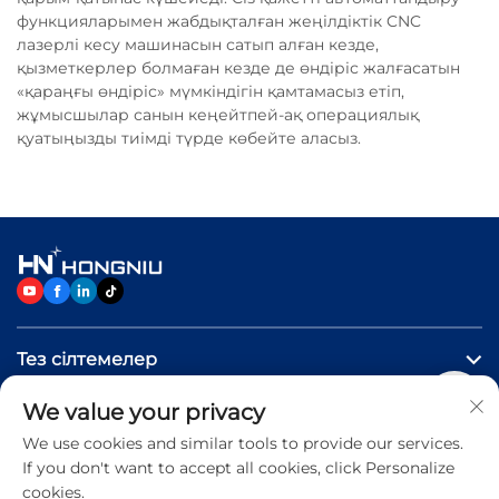
функцияларымен жабдықталған жеңілдіктік CNC
лазерлі кесу машинасын сатып алған кезде,
қызметкерлер болмаған кезде де өндіріс жалғасатын
«қараңғы өндіріс» мүмкіндігін қамтамасыз етіп,
жұмысшылар санын кеңейтпей-ақ операциялық
қуатыңызды тиімді түрде көбейте аласыз.
Тез сілтемелер
We value your privacy
Өнімдер
We use cookies and similar tools to provide our services.
If you don't want to accept all cookies, click Personalize
Бізге хабарласыңыз
cookies.