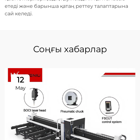
етеді және барынша қатаң реттеу талаптарына
сай келеді.
Соңғы хабарлар
12
May