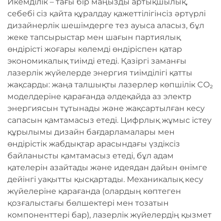
Икемділік – тағы бір маңызды артықшылық,
себебі сіз қайта құралдау қажеттілігінсіз әртүрлі
дизайнерлік шешімдерге тез ауыса аласыз, бұл
жеке тапсырыстар мен шағын партиялық
өндірісті жоғары көлемді өндіріспен қатар
экономикалық тиімді етеді. Қазіргі заманғы
лазерлік жүйелерде энергия тиімділігі қатты
жақсарды: жаңа талшықты лазерлер көпшілік CO₂
моделдеріне қарағанда әлдеқайда аз электр
энергиясын тұтынады және жақсартылған кесу
сапасын қамтамасыз етеді. Цифрлық жұмыс істеу
құрылымы дизайн бағдарламалары мен
өндірістік жабдықтар арасындағы үздіксіз
байланысты қамтамасыз етеді, бұл адам
қателерін азайтады және идеядан дайын өнімге
дейінгі уақытты қысқартады. Механикалық кесу
жүйелеріне қарағанда (олардың көптеген
қозғалыстағы бөлшектері мен тозатын
компоненттері бар), лазерлік жүйелердің қызмет