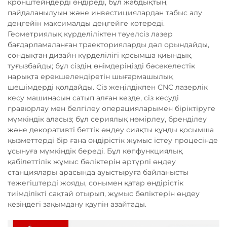
кронштейндерді өндіреді, бұл жабдықтың
пайдаланылуын және инвестициялардан табыс алу
деңгейін максималды деңгейге көтереді.
Геометриялық күрделіліктен тәуелсіз лазер
бағдарламаланған траекторияларды дәл орындайды,
сондықтан дизайн күрделілігі қосымша қиындық
туғызбайды; бұл сіздің өнімдеріңізді бәсекелестік
нарықта ерекшелендіретін шығармашылық
шешімдерді қолдайды. Сіз жеңілдікпен CNC лазерлік
кесу машинасын сатып алған кезде, сіз кесуді
гравюрлау мен белгілеу операцияларымен біріктіруге
мүмкіндік аласыз; бұл сериялық нөмірлеу, бренділеу
және декоративті беттік өңдеу сияқты құнды қосымша
қызметтерді бір ғана өндірістік жұмыс істеу процесінде
ұсынуға мүмкіндік береді. Бұл көпфункциялық
қабілеттілік жұмыс бөліктерін әртүрлі өңдеу
станциялары арасында ауыстыруға байланысты
тежегіштерді жояды, сонымен қатар өндірістік
тиімділікті сақтай отырып, жұмыс бөліктерін өңдеу
кезіндегі зақымдану қаупін азайтады.