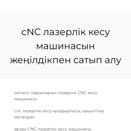
cNC лазерлік кесу
машинасын
жеңілдікпен сатып алу
металл парақтарын лазерлік CNC кесу
машинасы
cnc лазерлік кесу қондырғысы, қаңылтыр
металдан
арзан CNC лазерлік кесу машинасы