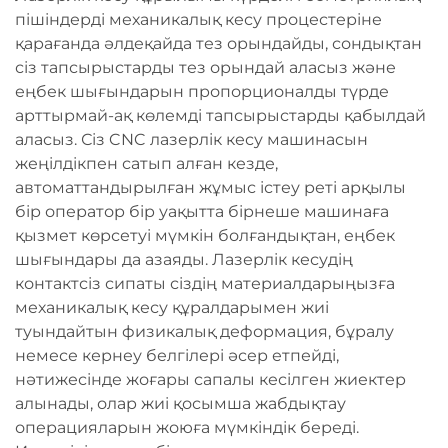
пішіндерді механикалық кесу процестеріне
қарағанда әлдеқайда тез орындайды, сондықтан
сіз тапсырыстарды тез орындай аласыз және
еңбек шығындарын пропорционалды түрде
арттырмай-ақ көлемді тапсырыстарды қабылдай
аласыз. Сіз CNC лазерлік кесу машинасын
жеңілдікпен сатып алған кезде,
автоматтандырылған жұмыс істеу реті арқылы
бір оператор бір уақытта бірнеше машинаға
қызмет көрсетуі мүмкін болғандықтан, еңбек
шығындары да азаяды. Лазерлік кесудің
контактсіз сипаты сіздің материалдарыңызға
механикалық кесу құралдарымен жиі
туындайтын физикалық деформация, бұралу
немесе кернеу белгілері әсер етпейді,
нәтижесінде жоғары сапалы кесілген жиектер
алынады, олар жиі қосымша жабдықтау
операцияларын жоюға мүмкіндік береді.