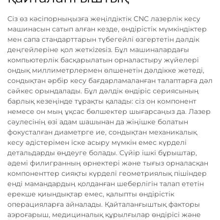
Сіз өз кәсіпорныңызға жеңілдіктік CNC лазерлік кесу
машинасын сатып алған кезде, өндірістік мүмкіндіктер
мен сапа стандарттарын түбегейлі өзгертетін дәлдік
деңгейлеріне қол жеткіzesіз. Бұл машиналардағы
компьютерлік басқарылатын орналастыру жүйелері
ондық миллиметрлермен өлшенетін дәлдікке жетеді,
сондықтан әрбір кесу бағдарламаланған талаптарға дәл
сәйкес орындалады. Бұл дәлдік өндіріс сериясының
барлық кезеңінде тұрақты қалады: сіз он компонент
немесе он мың ұқсас бөлшектер шығарсаңыз да. Лазер
сәулесінің өзі адам шашынан да жіңішке болатын
фокусталған диаметрге ие, сондықтан механикалық
кесу әдістерімен іске асыру мүмкін емес күрделі
детальдарды өңдеуге болады. Сүйір ішкі бұрыштар,
әдемі филигранның өрнектері және тығыз орналасқан
компоненттер сияқты күрделі геометриялық пішіндер
енді мамандардың қолданған шеберлігін талап ететін
ерекше қиындықтар емес, қалыпты өндірістік
операцияларға айналады. Қайталанғыштық факторы
аэроғарыш, медициналық құрылғылар өндірісі және