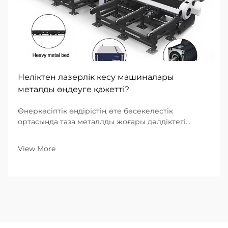
Неліктен лазерлік кесу машиналары
металды өңдеуге қажетті?
Өнеркәсіптік өндірістің өте бәсекелестік
ортасында таза металлды жоғары дәлдіктегі
бөлшектерге айналдыру қабілеті сәттіліктің
негізгі құрылыс тасы болып табылады. Әлемдік
View More
өнеркәсіптер күрделірек дизайндарға және
қысқарақ өндіріс циклдарына қарай қозғалған
сайын, лазерлік ...