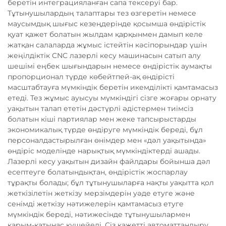
беретін интеграцияланған сапа тексеруі бар.
Тұтынушылардың талаптары тез өзгеретін немесе
маусымдық шығыс кезеңдерінде қосымша өндірістік
қуат қажет болатын жылдам қарқынмен дамып келе
жатқан салаларда жұмыс істейтін кәсіпорындар үшін
жеңілдіктік CNC лазерлі кесу машинасын сатып алу
шешімі еңбек шығындарын немесе өндірістік аумақты
пропорционал түрде көбейтпей-ақ өндірісті
масштабтауға мүмкіндік беретін икемділікті қамтамасыз
етеді. Тез жұмыс ауысуы мүмкіндігі сізге жоғары орнату
уақытын талап ететін дәстүрлі әдістермен тиімсіз
болатын кіші партиялар мен жеке тапсырыстарды
экономикалық түрде өндіруге мүмкіндік береді, бұл
персоналдастырылған өнімдер мен «дәл уақытында»
өндіріс моделінде нарықтық мүмкіндіктерді ашады.
Лазерлі кесу уақытын дизайн файлдары бойынша дәл
есептеуге болатындықтан, өндірістік жоспарлау
тұрақты болады; бұл тұтынушыларға нақты уақытта қол
жеткізілетін жеткізу мерзімдерін уәде етуге және
сенімді жеткізу нәтижелерін қамтамасыз етуге
мүмкіндік береді, нәтижесінде тұтынушылармен
қарым-қатынас күшейеді. Сіз қажетті автоматтандыру