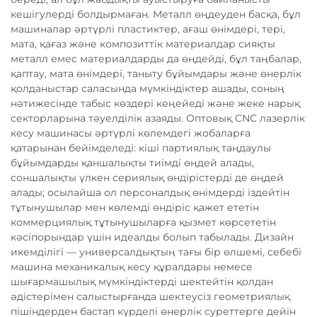
кешігулерді болдырмаған. Металл өңдеуден басқа, бұл
машиналар әртүрлі пластиктер, ағаш өнімдері, тері,
мата, қағаз және композиттік материалдар сияқты
металл емес материалдарды да өңдейді, бұл таңбалар,
қаптау, мата өнімдері, таныту бұйымдары және өнерлік
қолданыстар саласында мүмкіндіктер ашады, соның
нәтижесінде табыс көздері кеңейеді және жеке нарық
секторларына тәуелділік азаяды. Оптовық CNC лазерлік
кесу машинасы әртүрлі көлемдегі жобаларға
қатарынан бейімделеді: кіші партиялық таңдаулы
бұйымдарды қаншалықты тиімді өңдей алады,
соншалықты үлкен сериялық өндірістерді де өңдей
алады; осылайша ол персоналдық өнімдерді іздейтін
тұтынушылар мен көлемді өндіріс қажет ететін
коммерциялық тұтынушыларға қызмет көрсететін
кәсіпорындар үшін идеалды болып табылады. Дизайн
икемділігі — универсалдықтың тағы бір өлшемі, себебі
машина механикалық кесу құралдары немесе
шығармашылық мүмкіндіктерді шектейтін қолдан
әдістерімен салыстырғанда шектеусіз геометриялық
пішіндерден бастап күрделі өнерлік суреттерге дейін