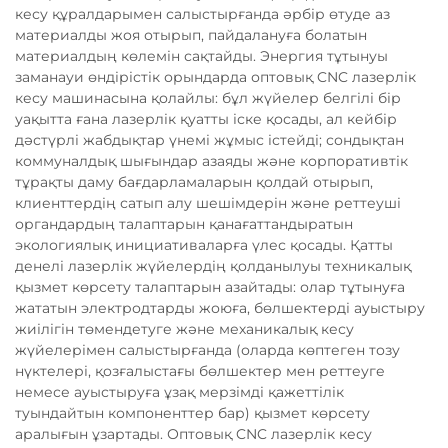
кесу құралдарымен салыстырғанда әрбір өтуде аз
материалды жоя отырып, пайдалануға болатын
материалдың көлемін сақтайды. Энергия тұтынуы
заманауи өндірістік орындарда оптовық CNC лазерлік
кесу машинасына қолайлы: бұл жүйелер белгілі бір
уақытта ғана лазерлік қуатты іске қосады, ал кейбір
дәстүрлі жабдықтар үнемі жұмыс істейді; сондықтан
коммуналдық шығындар азаяды және корпоративтік
тұрақты даму бағдарламаларын қолдай отырып,
клиенттердің сатып алу шешімдерін және реттеуші
органдардың талаптарын қанағаттандыратын
экологиялық инициативаларға үлес қосады. Қатты
денелі лазерлік жүйелердің қолданылуы техникалық
қызмет көрсету талаптарын азайтады: олар тұтынуға
жататын электродтарды жоюға, бөлшектерді ауыстыру
жиілігін төмендетуге және механикалық кесу
жүйелерімен салыстырғанда (оларда көптеген тозу
нүктелері, қозғалыстағы бөлшектер мен реттеуге
немесе ауыстыруға ұзақ мерзімді қажеттілік
туындайтын компоненттер бар) қызмет көрсету
аралығын ұзартады. Оптовық CNC лазерлік кесу