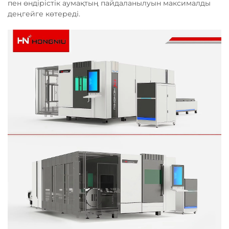
пен өндірістік аумақтың пайдаланылуын максималды
деңгейге көтереді.