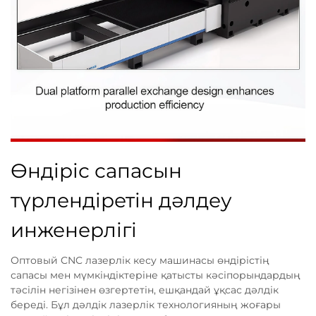
Өндіріс сапасын
түрлендіретін дәлдеу
инженерлігі
Оптовый CNC лазерлік кесу машинасы өндірістің
сапасы мен мүмкіндіктеріне қатысты кәсіпорындардың
тәсілін негізінен өзгертетін, ешқандай ұқсас дәлдік
береді. Бұл дәлдік лазерлік технологияның жоғары