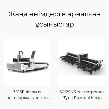
Жаңа өнімдерге арналған
ұсыныстар
3015E Жалғыз
6012SN3 Үш-патронды
платформалы шыны
Түтік Лазерлі Кесу
талшықты лазерлі кесу
Машинасы