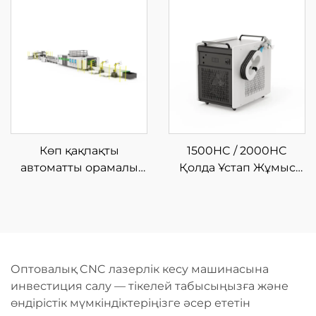
машинасы
Көп қақпақты
1500HC / 2000HC
автоматты орамалы
Қолда Ұстап Жұмыс
талшықты лазерлік
Істеуге Арналған
кесу машинасы
Шынықтырғыш
Лазерлі Тазалау
Машинасы
Оптовалық CNC лазерлік кесу машинасына
инвестиция салу — тікелей табысыңызға және
өндірістік мүмкіндіктеріңізге әсер ететін