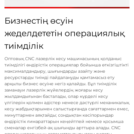
Бизнестің өсуін
жеделдететін операциялық
тиімділік
Оптовық CNC лазерлік кесу машинасының қолданыс
тиімділігі өндірістік операциялар бойынша өткізгіштікті
максималдандыру, шығындарды азайту және
ресурстарды тиімді пайдалануды қамтамасыз ету
арқылы бизнес өсуіне негіз қалайды. Бұл тиімділік
заманауи лазерлік жүйелердің жоғары кесу
жылдамдығынан басталады, олар күрделі кесу
үлгілерін қолмен әдістер немесе дәстүрлі механикалық
кесу жабдықтарымен салыстырғанда сағаттармен емес,
минуттармен аяқтайды; сондықтан кәсіпорындар
өндірістік ғимараттарын кеңейтпей немесе қосымша
сменалар енгізбей-ақ шығынды арттыра алады. CNC