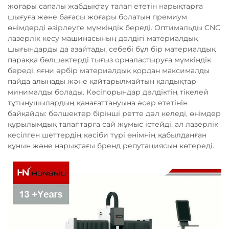
жоғары сапалы жабдықтау талап ететін нарықтарға
шығуға және бағасы жоғары болатын премиум
өнімдерді әзірлеуге мүмкіндік береді. Оптимальды CNC
лазерлік кесу машинасының дәлдігі материалдық
шығындарды да азайтады, себебі бұл бір материалдық
параққа бөлшектерді тығыз орналастыруға мүмкіндік
береді, яғни әрбір материалдық қордан максималды
пайда алынады және қайтарылмайтын қалдықтар
минималды болады. Кәсіпорындар дәлдіктің тікелей
тұтынушылардың қанағаттануына әсер ететінін
байқайды: бөлшектер бірінші ретте дәл келеді, өнімдер
құрылымдық талаптарға сай жұмыс істейді, ал лазерлік
кесілген шеттердің кәсіби түрі өнімнің қабылданған
құнын және нарықтағы бренд репутациясын көтереді.