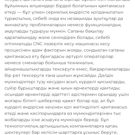
бұйымның өлшемдері бірдей болатынын қамтамасыз
етеді — бұл үлкен сериялық өндірісте қолданылатын
тұрақтылық, себебі онда ең незақымды ауытқулар да
жинақталу проблемаларын немесе функционалдық
ақауларды тудыруы мүмкін. Сапаны бақылау
қарапайымдау және сенімдірек болады, себебі
оптимальды CNC лазерлік кесу машинасы кесу
процесінен адам факторын жояды, сондықтан сапаны
қамтамасыз ету бригадасы әртүрлі операторлар
немесе сменалар бойынша техникалық
айырмашылықтарды тексеруге емес, бағдарламаларды
бір рет тексеруге ғана шығын жұмсайды. Дәлдік
мүмкіндіктері түзу кесуден асып, күрделі қисықтарды,
сүйір бұрыштарды және қиын өрнектерді қамтиды;
осындай өрнектерді әдеттегі әдістермен орындау үшін
жоғары білікті шеберлер қажет болар еді, ал бұл
күрделі өндіріске кеңінен қол жетімділікті қамтамасыз
етеді және кәсіпорындарға өз мүмкіндіктерінен тыс
жобаларды іске асыруға мүмкіндік береді. Бұл
технологиялық артықшылық компанияларға қатаң
шектеулері бар келісім-шарттарға ұсыныс беруге,