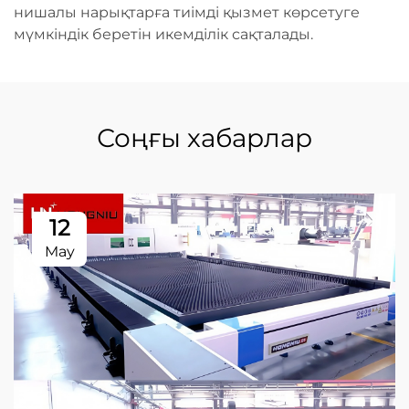
нишалы нарықтарға тиімді қызмет көрсетуге
мүмкіндік беретін икемділік сақталады.
Соңғы хабарлар
12
May