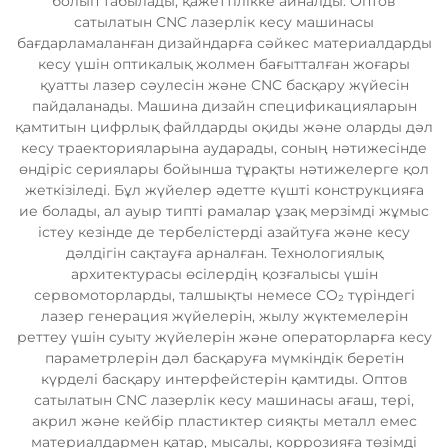
болып табылады, қажеттілікке айналды. Оптов
сатылатын CNC лазерлік кесу машинасы
бағдарламаланған дизайндарға сәйкес материалдарды
кесу үшін оптикалық жолмен бағытталған жоғары
қуатты лазер сәулесін және CNC басқару жүйесін
пайдаланады. Машина дизайн спецификацияларын
қамтитын цифрлық файлдарды оқиды және оларды дәл
кесу траекторияларына аударады, соның нәтижесінде
өндіріс сериялары бойынша тұрақты нәтижелерге қол
жеткізіледі. Бұл жүйелер әдетте күшті конструкцияға
ие болады, ал ауыр типті рамалар ұзақ мерзімді жұмыс
істеу кезінде де тербелістерді азайтуға және кесу
дәлдігін сақтауға арналған. Технологиялық
архитектурасы өсілердің қозғалысы үшін
сервомоторларды, талшықты немесе CO₂ түріндегі
лазер генерация жүйелерін, жылу жүктемелерін
реттеу үшін суыту жүйелерін және операторларға кесу
параметрлерін дәл басқаруға мүмкіндік беретін
күрделі басқару интерфейстерін қамтиды. Оптов
сатылатын CNC лазерлік кесу машинасы ағаш, тері,
акрил және кейбір пластиктер сияқты металл емес
материалдармен қатар, мысалы, коррозияға төзімді