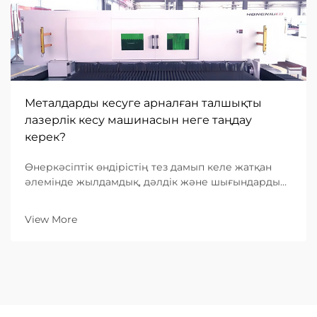
Металдарды кесуге арналған талшықты
лазерлік кесу машинасын неге таңдау
керек?
Өнеркәсіптік өндірістің тез дамып келе жатқан
әлемінде жылдамдық, дәлдік және шығындардың
тиімділігіне деген сұраныс ешқашан осындай
деңгейге жеткен емес. Металл өңдеуге
View More
бағытталған B2B кәсіпорындар үшін дұрыс
жабдықты таңдау — негізгі бизнес-шешім...