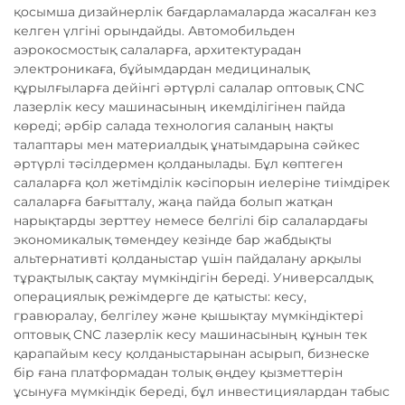
қосымша дизайнерлік бағдарламаларда жасалған кез
келген үлгіні орындайды. Автомобильден
аэрокосмостық салаларға, архитектурадан
электроникаға, бұйымдардан медициналық
құрылғыларға дейінгі әртүрлі салалар оптовық CNC
лазерлік кесу машинасының икемділігінен пайда
көреді; әрбір салада технология саланың нақты
талаптары мен материалдық ұнатымдарына сәйкес
әртүрлі тәсілдермен қолданылады. Бұл көптеген
салаларға қол жетімділік кәсіпорын иелеріне тиімдірек
салаларға бағытталу, жаңа пайда болып жатқан
нарықтарды зерттеу немесе белгілі бір салалардағы
экономикалық төмендеу кезінде бар жабдықты
альтернативті қолданыстар үшін пайдалану арқылы
тұрақтылық сақтау мүмкіндігін береді. Универсалдық
операциялық режімдерге де қатысты: кесу,
гравюралау, белгілеу және қышықтау мүмкіндіктері
оптовық CNC лазерлік кесу машинасының құнын тек
қарапайым кесу қолданыстарынан асырып, бизнеске
бір ғана платформадан толық өңдеу қызметтерін
ұсынуға мүмкіндік береді, бұл инвестициялардан табыс