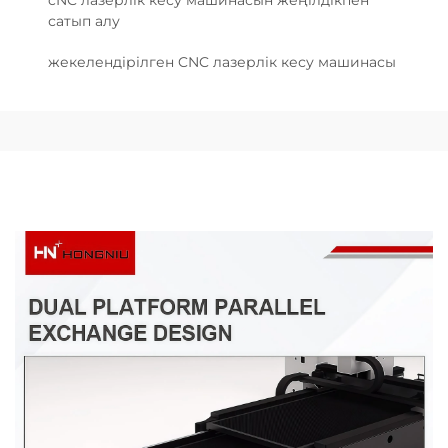
cNC лазерлік кесу машинасын жеңілдікпен
сатып алу
жекелендірілген CNC лазерлік кесу машинасы