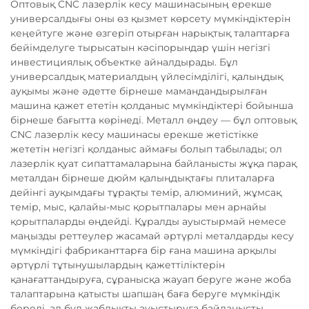
Оптовық CNC лазерлік кесу машинасының ерекше
универсалдығы оны өз қызмет көрсету мүмкіндіктерін
кеңейтуге және өзгеріп отырған нарықтық талаптарға
бейімделуге тырысатын кәсіпорындар үшін негізгі
инвестициялық объектке айналдырады. Бұл
универсалдық материалдың үйлесімділігі, қалыңдық
ауқымы және әдетте бірнеше мамандандырылған
машина қажет ететін қолданыс мүмкіндіктері бойынша
бірнеше бағытта көрінеді. Металл өңдеу — бұл оптовық
CNC лазерлік кесу машинасы ерекше жетістікке
жететін негізгі қолданыс аймағы болып табылады; ол
лазерлік қуат сипаттамаларына байланысты жұқа парақ
металдан бірнеше дюйм қалыңдықтағы плиталарға
дейінгі ауқымдағы тұрақты темір, алюминий, жұмсақ
темір, мыс, қалайы-мыс қорытпалары мен арнайы
қорытпаларды өңдейді. Құралды ауыстырмай немесе
маңызды реттеулер жасамай әртүрлі металдарды кесу
мүмкіндігі фабриканттарға бір ғана машина арқылы
әртүрлі тұтынушылардың қажеттіліктерін
қанағаттандыруға, сұранысқа жауап беруге және жоба
талаптарына қатысты шапшаң баға беруге мүмкіндік
береді, ал бұл жабдықты ауыстыруға байланысты