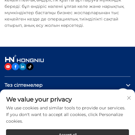
кеңейтпей-ақ өндірістік қуатты арттыруға мүмкіндік
береді: бұл өндіріс көлемі ұлғая келе және нарықтық
мүмкіндіктер бастапқы бизнес жоспарларынан тыс
кеңейген кезде де операциялық тиімділікті сақтай
отырып, анық өсу жолын көрсетеді.
Тез сілтемелер
We value your privacy
Өнімдер
We use cookies and similar tools to provide our services.
If you don't want to accept all cookies, click Personalize
Бізге хабарласыңыз
cookies.
Accept all