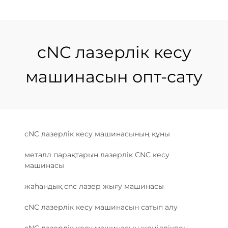
cNC лазерлік кесу
машинасын опт-сату
cNC лазерлік кесу машинасының құны
металл парақтарын лазерлік CNC кесу
машинасы
жаһандық cnc лазер жығу машинасы
cNC лазерлік кесу машинасын сатып алу