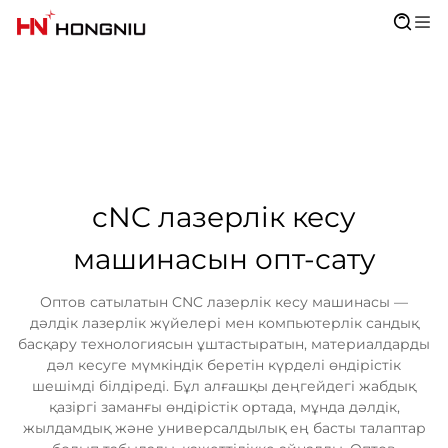
cNC лазерлік кесу
машинасын опт-сату
Оптов сатылатын CNC лазерлік кесу машинасы —
дәлдік лазерлік жүйелері мен компьютерлік сандық
басқару технологиясын ұштастыратын, материалдарды
дәл кесуге мүмкіндік беретін күрделі өндірістік
шешімді білдіреді. Бұл алғашқы деңгейдегі жабдық
қазіргі заманғы өндірістік ортада, мұнда дәлдік,
жылдамдық және универсалдылық ең басты талаптар