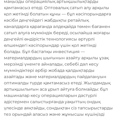
маңызды операциялық артықшылықтарды
қамтамасыз етеді. Оптовалық сатып алу арқылы
қол жетімді болатын құны — бұл кәсіпорындарға
кәсіби деңгейдегі жабдықты ретайлық
каналдарға қарағанда әлдеқайда төмен бағамен
сатып алуға мүмкіндік береді, осылайша жоғары
деңгейлі өндірістік технологиясы әртүрлі
өлшемдегі кәсіпорындар үшін қол жетімді
болады. Бұл бастапқы инвестиция —
материалдардың шығынын азайту арқылы ұзақ
мерзімді үнемге айналады, себебі дәл кесу
мүмкіндіктері әрбір жобада қалдықтарды
азайтады және материалдардың пайдалануын
оптималды түрде қамтамасыз етеді. Жылдамдық
артықшылығын аса ұрып айтуға болмайды: бұл
машиналар кесу операцияларын дәстүрлі
әдістермен салыстырғанда уақыттың ондық
үлесінде аяқтайды, сондықтан сіз тапсырыстарды
тез орындай аласыз және жұмысшы күшіңізді