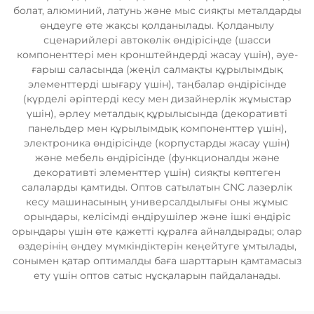
болат, алюминий, латунь және мыс сияқты металдарды
өңдеуге өте жақсы қолданылады. Қолданылу
сценарийлері автокөлік өндірісінде (шасси
компоненттері мен кронштейндерді жасау үшін), әуе-
ғарыш саласында (жеңіл салмақты құрылымдық
элементтерді шығару үшін), таңбалар өндірісінде
(күрделі әріптерді кесу мен дизайнерлік жұмыстар
үшін), әрлеу металдық құрылысында (декоративті
панельдер мен құрылымдық компоненттер үшін),
электроника өндірісінде (корпустарды жасау үшін)
және мебель өндірісінде (функционалды және
декоративті элементтер үшін) сияқты көптеген
салаларды қамтиды. Оптов сатылатын CNC лазерлік
кесу машинасының универсалдылығы оны жұмыс
орындары, келісімді өндірушілер және ішкі өндіріс
орындары үшін өте қажетті құралға айналдырады; олар
өздерінің өңдеу мүмкіндіктерін кеңейтуге ұмтылады,
сонымен қатар оптималды баға шарттарын қамтамасыз
ету үшін оптов сатыс нұсқаларын пайдаланады.