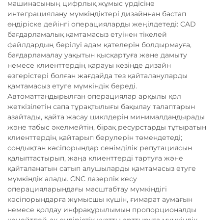
машинасының цифрлық жұмыс үрдісіне
интеграциялану мүмкіндіктері дизайннан бастап
өндіріске дейінгі операцияларды жеңілдетеді: CAD
бағдарламалық қамтамасыз етуінен тікелей
файлдардың берілуі адам қателерін болдырмауға,
бағдарламалау уақытын қысқартуға және дамыту
немесе клиенттердің қарауы кезінде дизайн
өзгерістері болған жағдайда тез қайталануларды
қамтамасыз етуге мүмкіндік береді.
Автоматтандырылған операциялар арқылы қол
жеткізілетін сапа тұрақтылығы бақылау талаптарын
азайтады, қайта жасау циклдерін минималдандырады
және табыс әкелмейтін, бірақ ресурстарды тұтыратын
клиенттердің қайтарып берулерін төмендетеді;
сондықтан кәсіпорындар сенімділік репутациясын
қалыптастырып, жаңа клиенттерді тартуға және
қайталанатын сатып алушыларды қамтамасыз етуге
мүмкіндік алады. CNC лазерлік кесу
операцияларындағы масштабтау мүмкіндігі
кәсіпорындарға жұмысшы күшін, ғимарат аумағын
немесе қолдау инфрақұрылымын пропорционалды