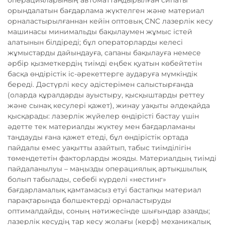
операцияларының автоматтандырылған сипаты
орындалатын бағдарлама жүктелген және материал
орналастырылғаннан кейін оптовық CNC лазерлік кесу
машинасы минимальды бақылаумен жұмыс істей
алатынын білдіреді; бұл операторларды келесі
жұмыстарды дайындауға, сапаны бақылауға немесе
әрбір қызметкердің тиімді еңбек қуатын көбейтетін
басқа өндірістік іс-әрекеттерге аударуға мүмкіндік
береді. Дәстүрлі кесу әдістерімен салыстырғанда
(оларда құралдарды ауыстыру, қысқыштарды реттеу
және сынақ кесулері қажет), жинау уақыты әлдеқайда
қысқарады: лазерлік жүйелер өндірісті бастау үшін
әдетте тек материалды жүктеу мен бағдарламаны
таңдауды ғана қажет етеді, бұл өндірістік ортада
пайдалы емес уақытты азайтып, табыс тиімділігін
төмендететін факторларды жояды. Материалдың тиімді
пайдаланылуы – маңызды операциялық артықшылық
болып табылады, себебі күрделі «нестинг»
бағдарламалық қамтамасыз етуі бастапқы материал
парақтарында бөлшектерді орналастыруды
оптималдайды, соның нәтижесінде шығындар азаяды;
лазерлік кесудің тар кесу жолағы (керф) механикалық