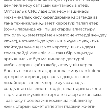
деңгейлі кесу сапасын қамтамасыз етеді.
Оптовалық CNC лазерлік кесу машинасы
механикалық кесу құралдарына қарағанда аз
ғана техникалық қызмет көрсетуді талап етеді
(соңғыларында жиі пышақтарды алмастыру,
өткірлеу қызметтері мен компоненттерді жөндеу
қажет), нәтижесінде қосымша жұмыс уақытын
азайтады және қызмет көрсету шығындары
төмендейді. Икемділік — тағы бір маңызды
артықшылық: бұл машиналар дәстүрлі
жабдықтарды қайта жабдықтау үшін керек
болатын сағаттарға қарағанда минуттар ішінде
әртүрлі материалдар, қалыңдықтар және
дизайнерлік шешімдерге ауыса алады,
сондықтан сіз клиенттердің талаптарына және
нарықтағы мүмкіндіктерге тез әсер ете аласыз.
Таза кесу процесі жиі қосымша жабдықтау
жұмыстарын қажет етпейтін гладкий жиегін