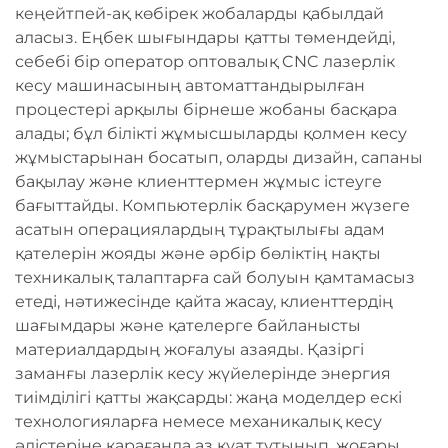
кеңейтпей-ақ көбірек жобаларды қабылдай
аласыз. Еңбек шығындары қатты төмендейді,
себебі бір оператор оптовалық CNC лазерлік
кесу машинасының автоматтандырылған
процестері арқылы бірнеше жобаны басқара
алады; бұл білікті жұмысшыларды қолмен кесу
жұмыстарынан босатып, оларды дизайн, сапаны
бақылау және клиенттермен жұмыс істеуге
бағыттайды. Компьютерлік басқарумен жүзеге
асатын операциялардың тұрақтылығы адам
қателерін жояды және әрбір бөліктің нақты
техникалық талаптарға сай болуын қамтамасыз
етеді, нәтижесінде қайта жасау, клиенттердің
шағымдары және қателерге байланысты
материалдардың жоғалуы азаяды. Қазіргі
заманғы лазерлік кесу жүйелерінде энергия
тиімділігі қатты жақсарды: жаңа моделдер ескі
технологияларға немесе механикалық кесу
әдістеріне қарағанда аз қуат тұтынып, жоғары