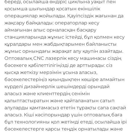
береді, осылайша өндіріс циклына уақыт пен
қосымша шығындар қосатын екіншілік
операциялар жойылады. Қауіпсіздік жағынан да
жақсару байқалады: операторлар кесу
аймағынан алыс орналасқан басқару
станцияларында жұмыс істейді, бұл қолмен кесу
құралдары мен жабдықтарымен байланысты
жұмыс орнындағы жарақат алу қаупін азайтады.
Оптовалық CNC лазерлік кесу машинасы сіздің
бәсекеге қабілеттілігіңізді де арттырады: сіз
қысқа жеткізу мерзімін ұсына аласыз,
бәсекелестеріңіз қиындықпен көшіре алмайтын
күрделі дизайнерлік шешімдерді орындай
аласыз және клиенттердің сенімін
қалыптастыратын және қайталанатын сатып
алуларды қамтамасыз ететін тұрақты сапа сақтай
аласыз. Кіші кәсіпорындар үшін оптовалық баға
бұл технологияны қол жетімді етеді, осылайша ірі
бәсекелестерге қарсы теңдік орнатылады және