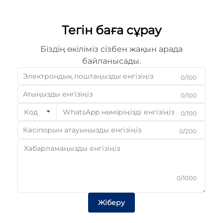
Тегін баға сұрау
Біздің өкіліміз сізбен жақын арада
байланысады.
0/100
0/100
Код
0/100
0/200
0/1000
Жіберу