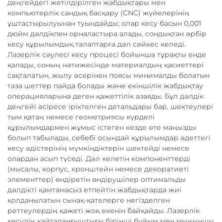
деңгейдегі жетілдірілген жабдықтары мен
компьютерлік сандық басқару (CNC) жүйелерінің
ұштастырылуынан туындайды; олар кесу басын 0,001
дюйм дәлдікпен орналастыра алады, сондықтан әрбір
кесу құрылымдық талаптарға дәл сәйкес келеді.
Лазерлік сәулесі кесу процесі бойынша тұрақты енде
қалады, соның нәтижесінде материалдың қасиеттері
сақталатын, жылу әсерінен поясы минималды болатын
таза шеттер пайда болады және екіншілік жабдықтау
операцияларына деген қажеттілік азаяды. Бұл дәлдік
деңгейі әсіресе іріктелген детальдары бар, шектеулері
тым қатаң немесе геометриясы күрделі
құрылымдармен жұмыс істеген кезде өте маңызды
болып табылады, себебі осындай құрылымдар әдеттегі
кесу әдістерінің мүмкіндіктерін шектейді немесе
олардан асып түседі. Дәл келетін компоненттерді
(мысалы, корпус, кронштейн немесе декоративті
элементтер) өндіретін өндірушілер оптимальды
дәлдікті қамтамасыз етпейтін жабдықтарда жиі
қолданылатын сынақ-қателерге негізделген
реттеулердің қажеті жоқ екенін байқайды. Лазерлік
кесудің қайталанғыштығы бірінші бұйым мен мыңыншы