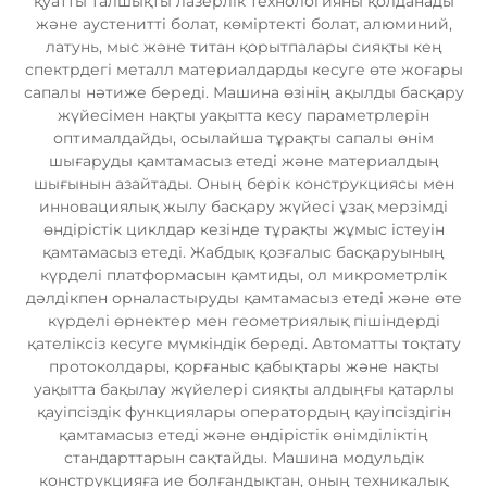
қуатты талшықты лазерлік технологияны қолданады
және аустенитті болат, көміртекті болат, алюминий,
латунь, мыс және титан қорытпалары сияқты кең
спектрдегі металл материалдарды кесуге өте жоғары
сапалы нәтиже береді. Машина өзінің ақылды басқару
жүйесімен нақты уақытта кесу параметрлерін
оптималдайды, осылайша тұрақты сапалы өнім
шығаруды қамтамасыз етеді және материалдың
шығынын азайтады. Оның берік конструкциясы мен
инновациялық жылу басқару жүйесі ұзақ мерзімді
өндірістік циклдар кезінде тұрақты жұмыс істеуін
қамтамасыз етеді. Жабдық қозғалыс басқаруының
күрделі платформасын қамтиды, ол микрометрлік
дәлдікпен орналастыруды қамтамасыз етеді және өте
күрделі өрнектер мен геометриялық пішіндерді
қателіксіз кесуге мүмкіндік береді. Автоматты тоқтату
протоколдары, қорғаныс қабықтары және нақты
уақытта бақылау жүйелері сияқты алдыңғы қатарлы
қауіпсіздік функциялары оператордың қауіпсіздігін
қамтамасыз етеді және өндірістік өнімділіктің
стандарттарын сақтайды. Машина модульдік
конструкцияға ие болғандықтан, оның техникалық