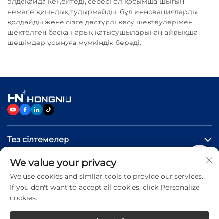
әлдеқайда кеңейтеді, себебі ол қосымша шығын
немесе қиындық тудырмайды; бұл инновацияларды
қолдайды және сізге дәстүрлі кесу шектеулерімен
шектелген басқа нарық қатысушыларынан айрықша
шешімдер ұсынуға мүмкіндік береді.
Тез сілтемелер
We value your privacy
Өнімдер
We use cookies and similar tools to provide our services.
If you don't want to accept all cookies, click Personalize
Бізге хабарласыңыз
cookies.