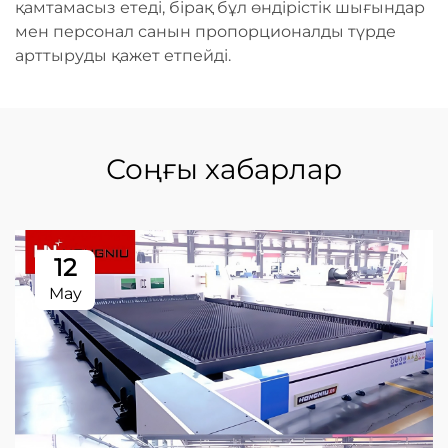
қамтамасыз етеді, бірақ бұл өндірістік шығындар
мен персонал санын пропорционалды түрде
арттыруды қажет етпейді.
Соңғы хабарлар
12
May