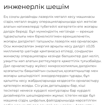
инженерлік шешім
Ең соңғы дизайнды лазерлік металл кесу машинасы
сіздің металл өңдеу операцияларыңызда қол жеткізе
алатын нәтижелерді түбегейлі өзгертетін өте жоғары
дәлдік береді. Бұл мүмкіндіктің негізінде — ерекше
тұрақтылығы мен біркелкілігімен ерекшеленетін,
жоғары дәлдіктегі талшықты лазерлік көз орналасқан.
Осы жинақталған энергия арқылы кесу дәлдігі ±0,05
миллиметр шегінде қамтамасыз етіледі, сондықтан
жинақтау операциялары кезінде бөлшектер дәл келіп,
уақытты көп алатын реттеулерге қажеттілік туғызбайды.
Дәл орналастыру жүйесі микроскопиялық дәлдікпен
қозғалысты бақылайтын сызықтық қозғалтқыштар мен
жоғары шешімділікті энкодерлерден тұрады, бұл
қалыпты кесу жабдықтарында кездесетін орналастыру
қателерін жояды. Сіз ұсақ детальдары бар, кіші
тесіктері немесе күрделі контурлары бар күрделі
дизайнерлік шешімдермен жұмыс істеген кезде бұл
машина сіздің цифрлық файлдарыңызда көрсетілген