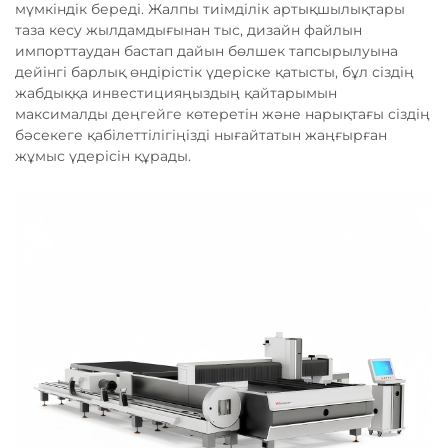
мүмкіндік береді. Жалпы тиімділік артықшылықтары
таза кесу жылдамдығынан тыс, дизайн файлын
импорттаудан бастап дайын бөлшек тапсырылуына
дейінгі барлық өндірістік үдеріске қатысты, бұл сіздің
жабдыққа инвестицияңыздың қайтарымын
максималды деңгейге көтеретін және нарықтағы сіздің
бәсекеге қабілеттілігіңізді нығайтатын жаңғырған
жұмыс үдерісін құрады.