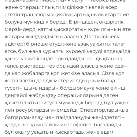
және операциялық тиімділікке тікелей әсер
ететін трансформациялық артықшылықтарға ие
болуға мүмкіндік береді. Біріншіден, өндірістік
мерзімдерді қатты қысқартатын құрылғының өте
жоғары жылдамдығын аласыз. Дәстүрлі кесу
әдістері бірнеше өтуді және ұзақ уақытты талап
етсе, бұл жаңа құрылғы күрделі кесуді әлдеқайда
қысқа уақыт ішінде орындайды, сондықтан сіз
тапсырыстарды тез орындай аласыз және одан
да көп жобаларға қол жеткізе аласыз. Сізге қол
жеткізілетін дәлдік материалдың қымбатқа
түсетін шығындарын болдырмауға және екінші
деңгейлі жабдықтау операцияларына деген
қажеттілікті азайтуға мүмкіндік береді, бұл уақыт
пен ресурстарды үнемдейді. Операторларыңыз
бағдарламалау мен пайдалануды жеңілдететін
қолданысқа ыңғайлы интерфейсті бағалайды,
бұл оқыту уақытын қысқартады және адам