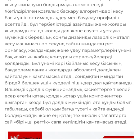
жылу жиналуын болдырмауға көмектеседі.
Жетілдірілген қозғалыс басқару алгоритмдері кесу
басы үшін оптималды үдеу мен баяулау профилін
есептейді, бұл тербелістерді азайтады және жоғары
жылдамдықта да жолды дәл және сауатты ұстауға
мүмкіндік береді. Ең соңғы дизайнды лазерлік металл
кесу машинасы әр секунд сайын мыңдаған рет
орналасу, жылдамдық және үдеу параметрлерін үнемі
бақылайтын жабық контурлы сервожүйелерді
қолданады. Бұл үнемі кері байланыс кесу басының
бағдарламаланған жолдарды абсолютті дәлдікпен
қайталауын қамтамасыз етеді, сондықтан мыңдаған
бірдей бөлшек үшін күрделі пішіндер дәл қайталанады.
Өлшемдік дәлдік функционалдық қасиеттерге тікелей
әсер ететін қатаң қолданыстар үшін компоненттер
шығарған кезде бұл дәлдік мүмкіндігі өте құнды болып
табылады, себебі ол қымбатқа түсетін қайта өңдеуді
болдырмайды және ең қатаң техникалық талаптарға
сай «бірінші реттік» сапа кепілдігін қамтамасыз етеді.