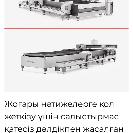
Жоғары нәтижелерге қол
жеткізу үшін салыстырмас
қатесіз дәлдікпен жасалған