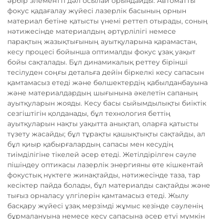
әрбір элементті дәл осылай орындайды. Автоматты
фокус қадағалау жүйесі лазерлік басының орнын
материал бетіне қатысты үнемі реттеп отырады, соның
нәтижесінде материалдың әртүрлілігі немесе
парақтың жазықтығының ауытқуларына қарамастан,
кесу процесі бойынша оптималды фокус ұзақ уақыт
бойы сақталады. Бұл динамикалық реттеу бірінші
тесілуден соңғы детальға дейін біркелкі кесу сапасын
қамтамасыз етеді және бөлшектердің қабылданбауына
және материалдардың шығынына әкелетін сапаның
ауытқуларын жояды. Кесу басы сыйымдылықты биіктік
сезгіштігін қолданады, бұл технология беттің
ауытқуларын нақты уақытта анықтап, оларға қатысты
түзету жасайды; бұл тұрақты қашықтықты сақтайды, ал
бұл қиыр қабырғалардың сапасы мен кесудің
тиімділігіне тікелей әсер етеді. Жетілдірілген сәуле
пішіндеу оптикасы лазерлік энергияны өте кішкентай
фокустық нүктеге жинақтайды, нәтижесінде таза, тар
кесіктер пайда болады, бұл материалды сақтайды және
тығыз орналасу үлгілерін қамтамасыз етеді. Жылу
басқару жүйесі ұзақ мерзімді жұмыс кезінде сәуленің
бұрмалануына немесе кесу сапасына әсер етуі мүмкін