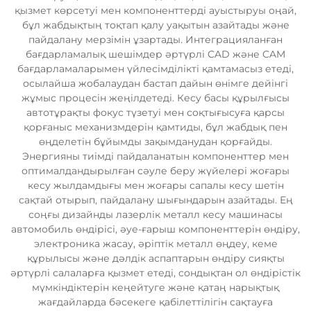
қызмет көрсетуі мен компоненттерді ауыстыруы оңай,
бұл жабдықтың тоқтап қалу уақытын азайтады және
пайдалану мерзімін ұзартады. Интеграцияланған
бағдарламалық шешімдер әртүрлі CAD және CAM
бағдарламаларымен үйлесімділікті қамтамасыз етеді,
осылайша жобалаудан бастап дайын өнімге дейінгі
жұмыс процесін жеңілдетеді. Кесу басы құрылғысы
автотұрақты фокус түзетуі мен соқтығысуға қарсы
қорғаныс механизмдерін қамтиды, бұл жабдық пен
өңделетін бұйымды зақымданудан қорғайды.
Энергияны тиімді пайдаланатын компоненттер мен
оптималдандырылған сәуле беру жүйелері жоғары
кесу жылдамдығы мен жоғары сапалы кесу шетін
сақтай отырып, пайдалану шығындарын азайтады. Ең
соңғы дизайнды лазерлік металл кесу машинасы
автомобиль өндірісі, әуе-ғарыш компоненттерін өндіру,
электроника жасау, әріптік металл өңдеу, кеме
құрылысы және дәлдік аспаптарын өндіру сияқты
әртүрлі салаларға қызмет етеді, сондықтан ол өндірістік
мүмкіндіктерін кеңейтуге және қатаң нарықтық
жағдайларда бәсекеге қабілеттілігін сақтауға