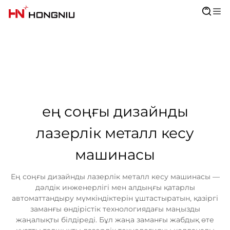
ең соңғы дизайнды
лазерлік металл кесу
машинасы
Ең соңғы дизайнды лазерлік металл кесу машинасы —
дәлдік инженерлігі мен алдыңғы қатарлы
автоматтандыру мүмкіндіктерін ұштастыратын, қазіргі
заманғы өндірістік технологиядағы маңызды
жаңалықты білдіреді. Бұл жаңа заманғы жабдық өте