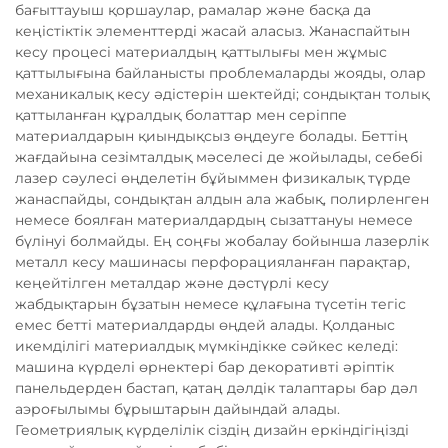
бағыттауыш қоршаулар, рамалар және басқа да
кеңістіктік элементтерді жасай аласыз. Жанаспайтын
кесу процесі материалдың қаттылығы мен жұмыс
қаттылығына байланысты проблемаларды жояды, олар
механикалық кесу әдістерін шектейді; сондықтан толық
қаттыланған құралдық болаттар мен серіппе
материалдарын қиындықсыз өңдеуге болады. Беттің
жағдайына сезімталдық мәселесі де жойылады, себебі
лазер сәулесі өңделетін бұйыммен физикалық түрде
жанаспайды, сондықтан алдын ала жабық, полирленген
немесе боялған материалдардың сызаттануы немесе
бүлінуі болмайды. Ең соңғы жобалау бойынша лазерлік
металл кесу машинасы перфорацияланған парақтар,
кеңейтілген металдар және дәстүрлі кесу
жабдықтарын бұзатын немесе құлағына түсетін тегіс
емес бетті материалдарды өңдей алады. Қолданыс
икемділігі материалдық мүмкіндікке сәйкес келеді:
машина күрделі өрнектері бар декоративті әріптік
панельдерден бастап, қатаң дәлдік талаптары бар дәл
аэроғылымы бұрыштарын дайындай алады.
Геометриялық күрделілік сіздің дизайн еркіндігіңізді