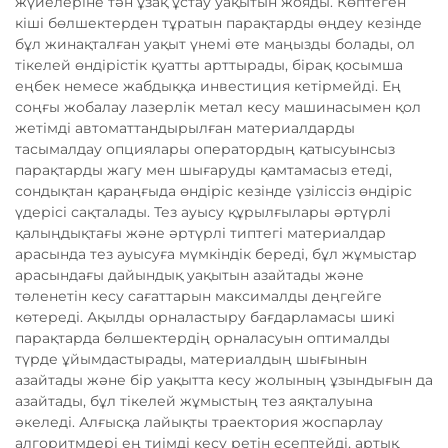
жүйелеріне тән ұзақ ұстау уақытын жояды. Көптеген
кіші бөлшектерден тұратын парақтарды өңдеу кезінде
бұл жинақталған уақыт үнемі өте маңызды болады, ол
тікелей өндірістік қуатты арттырады, бірақ қосымша
еңбек немесе жабдыққа инвестиция кетірмейді. Ең
соңғы жобалау лазерлік метал кесу машинасымен қол
жетімді автоматтандырылған материалдарды
тасымалдау опциялары оператордың қатысуынсыз
парақтарды жагу мен шығаруды қамтамасыз етеді,
сондықтан қараңғыда өндіріс кезінде үзіліссіз өндіріс
үдерісі сақталады. Тез ауысу құрылғылары әртүрлі
қалыңдықтағы және әртүрлі типтегі материалдар
арасында тез ауысуға мүмкіндік береді, бұл жұмыстар
арасындағы дайындық уақытын азайтады және
төленетін кесу сағаттарын максималды деңгейге
көтереді. Ақылды орналастыру бағдарламасы шикі
парақтарда бөлшектердің орналасуын оптималды
түрде ұйымдастырады, материалдың шығынын
азайтады және бір уақытта кесу жолының ұзындығын да
азайтады, бұл тікелей жұмыстың тез аяқталуына
әкеледі. Алғысқа лайықты траектория жоспарлау
алгоритмдері ең тиімді кесу ретін есептейді, артық