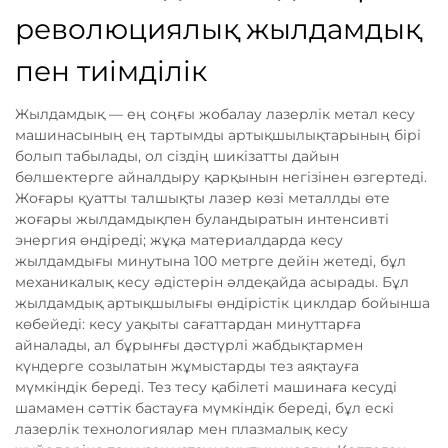
революциялық жылдамдық
пен тиімділік
Жылдамдық — ең соңғы жобалау лазерлік метал кесу
машинасының ең тартымды артықшылықтарының бірі
болып табылады, ол сіздің шикізатты дайын
бөлшектерге айналдыру қарқынын негізінен өзгертеді.
Жоғары қуатты талшықты лазер көзі металлды өте
жоғары жылдамдықпен буландыратын интенсивті
энергия өндіреді; жұқа материалдарда кесу
жылдамдығы минутына 100 метрге дейін жетеді, бұл
механикалық кесу әдістерін әлдеқайда асырады. Бұл
жылдамдық артықшылығы өндірістік циклдар бойынша
көбейеді: кесу уақыты сағаттардан минуттарға
айналады, ал бұрынғы дәстүрлі жабдықтармен
күндерге созылатын жұмыстарды тез аяқтауға
мүмкіндік береді. Тез тесу қабілеті машинаға кесуді
шамамен сәттік бастауға мүмкіндік береді, бұл ескі
лазерлік технологиялар мен плазмалық кесу