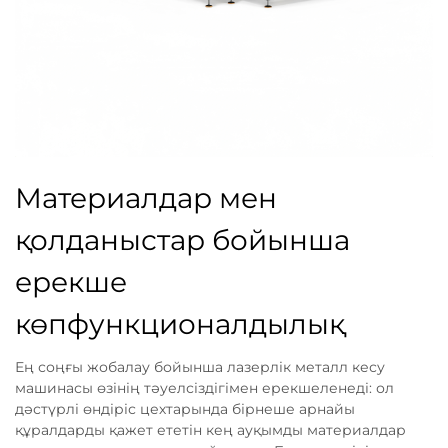
Материалдар мен
қолданыстар бойынша
ерекше
көпфункционалдылық
Ең соңғы жобалау бойынша лазерлік металл кесу
машинасы өзінің тәуелсіздігімен ерекшеленеді: ол
дәстүрлі өндіріс цехтарында бірнеше арнайы
құралдарды қажет ететін кең ауқымды материалдар