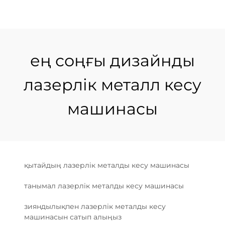
ең соңғы дизайнды
лазерлік металл кесу
машинасы
қытайдың лазерлік металды кесу машинасы
танымал лазерлік металды кесу машинасы
зияндылықпен лазерлік металды кесу
машинасын сатып алыңыз