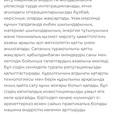
үйлесімді түрде интеграцияланады, яғни
ағымдағы операцияларыңызды бұзбай,
керісінше, оларды жақсартады. Ұзақ мерзімді
құнын талдағанда еңбек шығындарының,
материал шығындарының, энергия тұтынуының
және техникалық қызмет көрсету қажеттілігінің
азаюы арқылы қол жеткізілетін қатты үнем
анықталады. Сапаның тұрақтылығы қатты
жақсарып, қабылданбаған өнімдердің саны мен
кепілдік бойынша талаптардың азаюына әкеледі,
бұл сіздің сенімділік туралы репутацияңызды
қалыптастырады. Құрылғының алдыңғы қатарлы
технологиясы мен берік құрылымы арқасында
оның қайта сату құны жоғары болып қалады, бұл
сіздің капиталдық инвестицияңызды уақыт өте
келе қорғайды. Біртіндеп кеңею мүмкіндігі іс-
әрекеттеріңіз өскен сайын практикалық болады:
машина өндірістің көлемін арттыруды