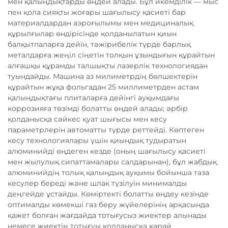
мен қалыңдықтарды өңдей алады. Бұл икемділік — мыс
пен қола сияқты жоғары шағылысу қасиеті бар
материалдардан аэроғылымы мен медициналық
құрылғылар өндірісінде қолданылатын қиын
балқытпаларға дейін, тәжірибелік түрде барлық
металдарға жеңіл сіңетін толқын ұзындығын құрайтын
алғашқы құрамды талшықты лазерлік технологиядан
туындайды. Машина аз милиметрдің бөлшектерін
құрайтын жұқа фольгадан 25 миллиметрден астам
қалыңдықтағы плиталарға дейінгі ауқымдағы
коррозияға төзімді болатты өңдей алады; әрбір
қолданысқа сәйкес қуат шығысы мен кесу
параметрлерін автоматты түрде реттейді. Көптеген
кесу технологиялары үшін қиындық тудыратын
алюминийді өңдеген кезде (оның шағылысу қасиеті
мен жылулық сипаттамалары салдарынан), бұл жабдық
алюминийдің толық қалыңдық ауқымы бойынша таза
кесулер береді және шлак түзілуін минималды
деңгейде ұстайды. Көміртекті болатты өңдеу кезінде
оптималды көмекші газ беру жүйелерінің арқасында
қажет болған жағдайда тотығусыз жиектер алынады
немесе жиектің тотығуы қолданысқа қарай