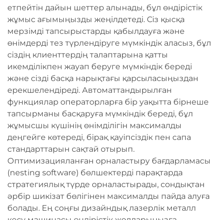
етпейтін дайын шеттер алынады, бұл өндірістік
жұмыс ағымыңызды жеңілдетеді. Сіз қысқа
мерзімді тапсырыстарды қабылдауға және
өнімдерді тез түрлендіруге мүмкіндік аласыз, бұл
сіздің клиенттердің талаптарына қатты
икемділікпен жауап беруге мүмкіндік береді
және сізді басқа нарықтағы қарсыласыңыздан
ерекшелендіреді. Автоматтандырылған
функциялар операторларға бір уақытта бірнеше
тапсырманы басқаруға мүмкіндік береді, бұл
жұмысшы күшінің өнімділігін максималды
деңгейге көтереді, бірақ қауіпсіздік пен сапа
стандарттарын сақтай отырып.
Оптимизацияланған орналастыру бағдарламасы
(nesting software) бөлшектерді парақтарда
стратегиялық түрде орналастырады, сондықтан
әрбір шикізат бөлігінен максималды пайда алуға
болады. Ең соңғы дизайндық лазерлік металл
кесу машинасы өндірістік жолдарыңызға