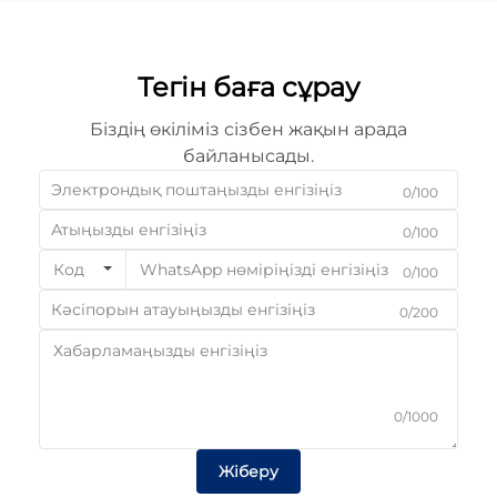
Тегін баға сұрау
Біздің өкіліміз сізбен жақын арада
байланысады.
0/100
0/100
Код
0/100
0/200
0/1000
Жіберу