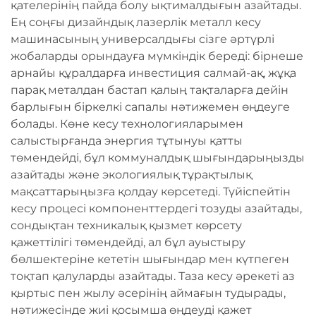
қателерінің пайда болу ықтималдығын азайтады.
Ең соңғы дизайндық лазерлік металл кесу
машинасының универсалдығы сізге әртүрлі
жобаларды орындауға мүмкіндік береді: бірнеше
арнайы құралдарға инвестиция салмай-ақ, жұқа
парақ металдан бастап қалың тақталарға дейін
барлығын біркелкі сапалы нәтижемен өңдеуге
болады. Көне кесу технологияларымен
салыстырғанда энергия тұтынуы қатты
төмендейді, бұл коммуналдық шығындарыңызды
азайтады және экологиялық тұрақтылық
мақсаттарыңызға қолдау көрсетеді. Түйіспейтін
кесу процесі компоненттердегі тозуды азайтады,
сондықтан техникалық қызмет көрсету
қажеттілігі төмендейді, ал бұл ауыстыру
бөлшектеріне кететін шығындар мен күтпеген
тоқтап қалуларды азайтады. Таза кесу әрекеті аз
қыртыс пен жылу әсерінің аймағын тудырады,
нәтижесінде жиі қосымша өңдеуді қажет