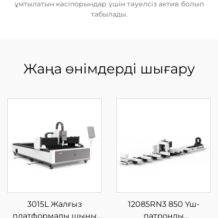
ұмтылатын кәсіпорындар үшін тәуелсіз актив болып
табылады.
Жаңа өнімдерді шығару
3015L Жалғыз
12085RN3 850 Үш-
платформалы шыны
патронды