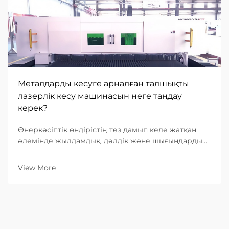
Металдарды кесуге арналған талшықты
лазерлік кесу машинасын неге таңдау
керек?
Өнеркәсіптік өндірістің тез дамып келе жатқан
әлемінде жылдамдық, дәлдік және шығындардың
тиімділігіне деген сұраныс ешқашан осындай
деңгейге жеткен емес. Металл өңдеуге
View More
бағытталған B2B кәсіпорындар үшін дұрыс
жабдықты таңдау — негізгі бизнес-шешім...