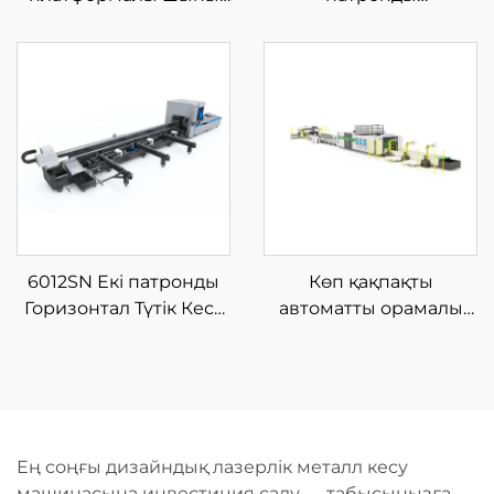
талшықты лазерлі кесу
Шынықтырғыш
машинасы
Лазерлі Түтік Кесу
Машинасы
6012SN Екі патронды
Көп қақпақты
Горизонтал Түтік Кесу
автоматты орамалы
Машинасы Жартылай
талшықты лазерлік
Автоматты Жүктеумен
кесу машинасы
Ең соңғы дизайндық лазерлік металл кесу
машинасына инвестиция салу — табысыңызға