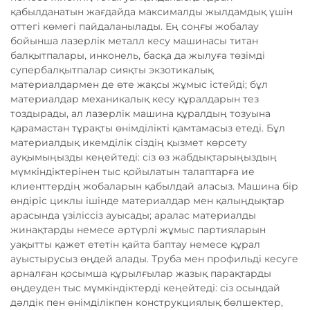
қабылданатын жағдайда максималды жылдамдық үшін
оттегі көмегі пайдаланылады. Ең соңғы жобалау
бойынша лазерлік металл кесу машинасы титан
балқытпалары, инконель, басқа да жылуға төзімді
супербалқытпалар сияқты экзотикалық
материалдармен де өте жақсы жұмыс істейді; бұл
материалдар механикалық кесу құралдарын тез
тоздырады, ал лазерлік машина құралдың тозуына
қарамастан тұрақты өнімділікті қамтамасыз етеді. Бұл
материалдық икемділік сіздің қызмет көрсету
ауқымыңызды кеңейтеді: сіз өз жабдықтарыңыздың
мүмкіндіктерінен тыс қойылатын талаптарға ие
клиенттердің жобаларын қабылдай аласыз. Машина бір
өндіріс циклы ішінде материалдар мен қалыңдықтар
арасында үзіліссіз ауысады; аралас материалды
жинақтарды немесе әртүрлі жұмыс партияларын
уақытты қажет ететін қайта баптау немесе құрал
ауыстырусыз өңдей алады. Труба мен профильді кесуге
арналған қосымша құрылғылар жазық парақтарды
өңдеуден тыс мүмкіндіктерді кеңейтеді: сіз осындай
дәлдік пен өнімділікпен конструкциялық бөлшектер,