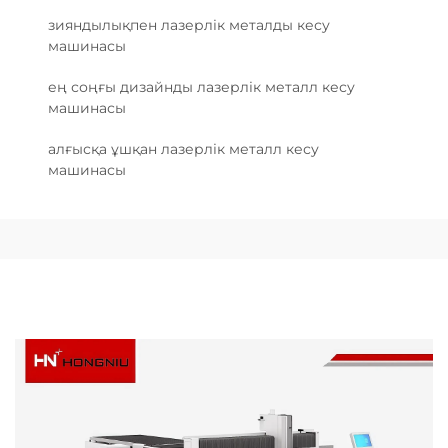
зияндылықпен лазерлік металды кесу
машинасы
ең соңғы дизайнды лазерлік металл кесу
машинасы
алғысқа ұшқан лазерлік металл кесу
машинасы