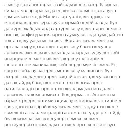
жылжу қозғалыстарын азайтады және лазер басының
сипаттамалар арасында ең қысқа жолмен қозғалуын
қамтамасыз етеді. Машина әртүрлі қалыңдықтағы
материалдарды құрал ауыстырмай өңдей алады, бұл
дәстүрлі жабдықтарда әртүрлі кесу қалыптары немесе
пышақ конфигурацияларына ауысу кезінде туындайтын
тоқтап қалу уақытын жояды. Жоғары жылдамдықты
орналастыру қозғалтқыштары кесу басын кесулер
арасында жылдам жылжытады; олардың үдеу деңгейі
инерция мен механикалық кернеу шектерімен
шектелген механикалық жүйелерде мүмкін емес. Ең
соңғы жобалау лазерлік метал кесу машинасы бұл
әсерлі жылдамдықтарды сақтай отырып, кесу сапасын
да сақтайды, басқа көптеген технологияларда
нәтижелерді нашарлататын жылдамдық пен дәлдік
арасындағы компромиссті болдырмаған. Автоматты
параметрлерді оптимизациялау материалдың типі мен
қалыңдығына қарай кесу жылдамдығын, қуатын және
көмекші газ параметрлерін автоматты түрде реттейді,
бұл қосымша сынақ кесулері немесе қолмен
реттеулерсіз оптималды нәтижелерге қол жеткізуге