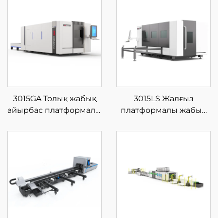
3015GA Толық жабық
3015LS Жалғыз
айырбас платформалы
платформалы жабық
шыны талшықты
шыны талшықты
лазерлі кесу
лазерлі кесу
машинасы
машинасы