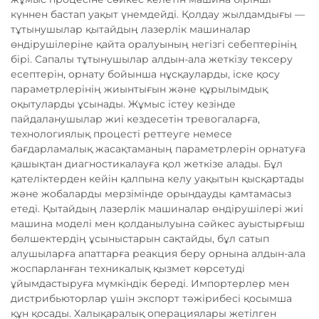
күннен бастап уақыт үнемдейді. Қолдау жылдамдығы —
тұтынушылар қытайдың лазерлік машиналар
өндірушілеріне қайта оралуының негізгі себептерінің
бірі. Сапалы тұтынушылар алдын-ала жеткізу тексеру
есептерін, орнату бойынша нұсқауларды, іске қосу
параметрлерінің жиынтығын және құрылымдық
оқытуларды ұсынады. Жұмыс істеу кезінде
пайдаланушылар жиі кездесетін тревогаларға,
технологиялық процесті реттеуге немесе
бағдарламалық жасақтаманың параметрлерін орнатуға
қашықтан диагностикалауға қол жеткізе алады. Бұл
қателіктерден кейін қалпына келу уақытын қысқартады
және жобаларды мерзімінде орындауды қамтамасыз
етеді. Қытайдың лазерлік машиналар өндірушілері жиі
машина моделі мен қолданылуына сәйкес ауыстырғыш
бөлшектердің ұсыныстарын сақтайды, бұл сатып
алушыларға апаттарға реакция беру орнына алдын-ала
жоспарланған техникалық қызмет көрсетуді
ұйымдастыруға мүмкіндік береді. Импортерлер мен
дистрибьюторлар үшін экспорт тәжірибесі қосымша
құн қосады. Халықаралық операциялары жетілген