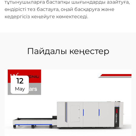
тұтынушыларға бастапқы шығындарды азайтуға,
өндірісті тез бастауға, оңай басқаруға және
кедергісіз кеңейуге көмектеседі.
Пайдалы кеңестер
12
May