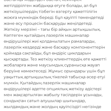
жетілдірілген жабдыққа өтуге болады, ал бұл
жеткізушілердің тізбегін өзгерту қажеттілігін
жоюға мүмкіндік береді. Бұл қауіпті төмендетеді
және өсу процесін басқаруды жеңілдетеді.
Жеткізу мерзімі – тағы бір айқын артықшылық.
Көптеген қытайдың лазерлік машиналар
өндірушілері жиі қолданылатын рамаларды,
лазерлік көздерді және басқару компоненттерін
қоймада сақтайды, бұл өндіріс циклдарын
қысқартады. Тез жеткізу клиенттердің өте қажетті
жобаларға және маусымдық сұранысқа жауап
беруіне көмектеседі. Жұмыс орындары үшін бұл
уақыттық артықшылық тікелей табысқа әсер етуі
мүмкін. Қытайдың лазерлік машиналар
өндірушілері әдетте опциялық жеткізу әдістері
мен жақсартылған жабылу тәсілдерін ұсынады,
сондықтан сатып алушылар шығындар,
жылдамдық және жолдың қауіпсіздігі негізінде