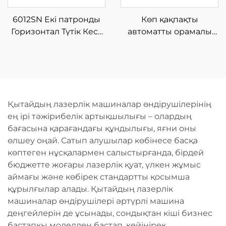
6012SN Екі патронды
Көп қақпақты
Горизонтал Түтік Кесу
автоматты орамалы
Машинасы Жартылай
талшықты лазерлік
Автоматты Жүктеумен
кесу машинасы
Қытайдың лазерлік машиналар өндірушілерінің
ең ірі тәжірибелік артықшылығы – олардың
бағасына қарағандағы құндылығы, яғни оны
өлшеу оңай. Сатып алушылар көбінесе басқа
көптеген нұсқалармен салыстырғанда, бірдей
бюджетте жоғары лазерлік қуат, үлкен жұмыс
аймағы және көбірек стандартты қосымша
құрылғылар алады. Қытайдың лазерлік
машиналар өндірушілері әртүрлі машина
деңгейлерін де ұсынады, сондықтан кіші бизнес
бастапқы моделден бастап, кейінірек