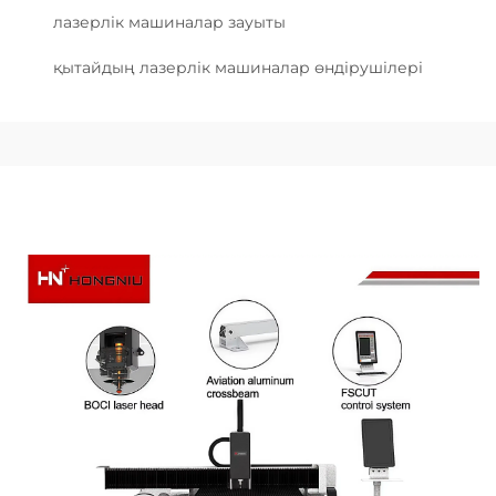
лазерлік машиналар зауыты
қытайдың лазерлік машиналар өндірушілері