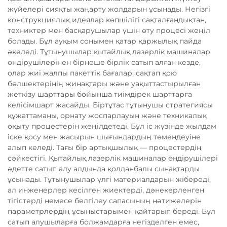
жүйелері сияқты жаңарту жолдарын ұсынады. Негізгі
конструкциялық идеялар көпшілігі сақталғандықтан,
техниктер мен басқарушылар үшін өту процесі жеңіл
болады. Бұл ауқым сонымен қатар қаржылық пайда
әкеледі. Тұтынушылар қытайлық лазерлік машиналар
өндірушілерінен бірнеше бірлік сатып алған кезде,
олар жиі жалпы пакеттік бағалар, сақтап қою
бөлшектерінің жинақтары және уақыттастырылған
жеткізу шарттары бойынша тиімдірек шарттарға
келісімшарт жасайды. Біртұтас тұтынушы стратегиясы
құжаттаманы, орнату жоспарлауын және техникалық
оқыту процестерін жеңілдетеді. Бұл іс жүзінде жылдам
іске қосу мен жасырын шығындардың төмендеуіне
алып келеді. Тағы бір артықшылық — процестердің
сәйкестігі. Қытайлық лазерлік машиналар өндірушілері
әдетте сатып алу алдында қолданбалы сынақтарды
ұсынады. Тұтынушылар үлгі материалдарын жібереді,
ал инженерлер кесілген жиектерді, дәнекерленген
тігістерді немесе белгілеу сапасының нәтижелерін
параметрлердің ұсыныстарымен қайтарып береді. Бұл
сатып алушыларға болжамдарға негізделген емес,