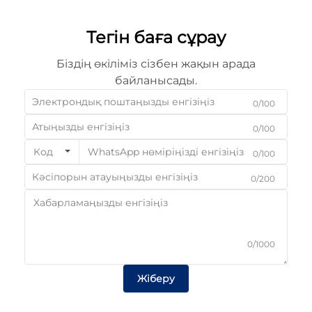
Тегін баға сұрау
Біздің өкіліміз сізбен жақын арада
байланысады.
0/100
0/100
Код
0/100
0/200
0/1000
Жіберу