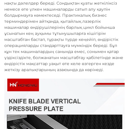
нақты дәлелдер береді. Сондықтан қуаты жеткіліксіз
немесе өте үлкен машиналарды сатып алу қаупін
болдырмауға көмектеседі. Практикалық бизнес
терминдерімен айтқанда, қытайлық лазерлік
машиналар өндірушілерінің барлық цикл бойынша
ұсынатын кең ауқымы тұтынушыларға кішігірім
масштабтан бастап, тұрақты түрде кеңейіп, өндірістік
операцияларды стандарттауға мүмкіндік береді. Бұл
құн тек машиналардың санында емес, сонымен қатар
үздіксіздікте, болжанатын масштабтау қабілетінде және
өндірістік мақсаттар уақыт өте келе өзгерген кезде
жеткізу аралықтарының азаюында да көрінеді.