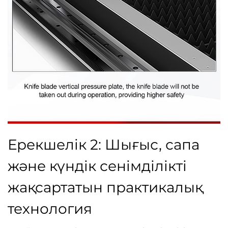
Ерекшелік 2: Шығыс, сапа
және күндік сенімділікті
жақсартатын практикалық
технология