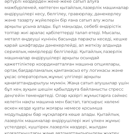
әртүрлі көздерден жеке-жеке сатып алуға
мәжбүрлемей, көптеген қытайлық лазерлік машиналар
өндірушілері кесу, белгілеу, гравюрлау, дәнекерлеу
және тазарту жүйелерін бір ғана сатып алу жолы
арқылы ұсына алады. Бұл маңызды, себебі өндірістік
топтар жиі аралас қабілеттерді талап етеді. Мысалы,
металл өңдеуші күнінің басында парақты кеседі, кешке
қарай шкафтарды дәнекерлейді, ал жеткізу алдында
сериялық нөмірлерді белгілейді. Қытайлық лазерлік
машиналар өндірушілері арқылы осындай
қажеттіліктер координатталған машина опциялары,
ортақ бағдарламалық қамтамасыз ету логикасы және
ұқсас операторлық жұмыс үлгілері арқылы
қанағаттандырылуы мүмкін. Жаңа сатып алушылар үшін
бұл кең ауқым шешім қабылдауға байланысты стресс
деңгейін төмендетеді. Олар қазіргі жұмыстарға сәйкес
келетін нақты машина мен бастап, тапсырыс көлемі
өскен кезде қуаты жоғары немесе қосымша
модульдары бар нұсқаларға көше алады. Қытайлық
лазерлік машиналар өндірушілері жиі үлкен жұмыс
үстелдері, күштірек лазерлік көздері, жылдам
қозғалтқыштары және автоматтандырылған жүктеу