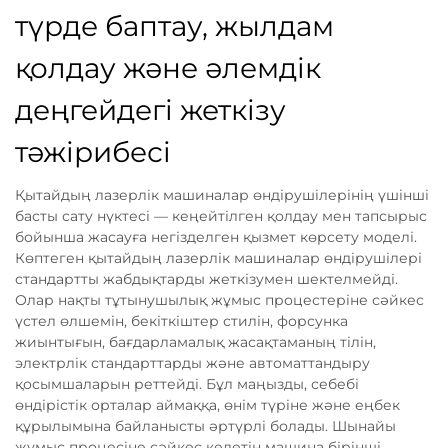
түрде баптау, жылдам
қолдау және әлемдік
деңгейдегі жеткізу
тәжірибесі
Қытайдың лазерлік машиналар өндірушілерінің үшінші
басты сату нүктесі — кеңейтілген қолдау мен тапсырыс
бойынша жасауға негізделген қызмет көрсету моделі.
Көптеген қытайдың лазерлік машиналар өндірушілері
стандартты жабдықтарды жеткізумен шектелмейді.
Олар нақты тұтынушылық жұмыс процестеріне сәйкес
үстел өлшемін, бекіткіштер стилін, форсунка
жиынтығын, бағдарламалық жасақтаманың тілін,
электрлік стандарттарды және автоматтандыру
қосымшаларын реттейді. Бұл маңызды, себебі
өндірістік орталар аймаққа, өнім түріне және еңбек
құрылымына байланысты әртүрлі болады. Шынайы
жұмыс процесіне сәйкес келетін машина бірінші