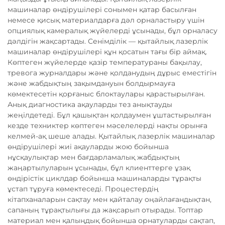
машиналар өндірушілері сонымен қатар басылған
немесе қисық материалдарға дәл орналастыру үшін
опциялық камералық жүйелерді ұсынады, бұл орналасу
дәлдігін жақсартады. Сенімділік — қытайлық лазерлік
машиналар өндірушілері құн қосатын тағы бір аймақ.
Көптеген жүйелерде қазір температураны бақылау,
тревога журналдары және қолданудың дұрыс еместігін
және жабдықтың зақымдануын болдырмауға
көмектесетін қорғаныс блоктаулары қарастырылған.
Анық диагностика ақауларды тез анықтауды
жеңілдетеді. Бұл қашықтан қолдаумен ұштастырылған
кезде техниктер көптеген мәселелерді нақты орынға
келмей-ақ шеше алады. Қытайлық лазерлік машиналар
өндірушілері жиі ақауларды жою бойынша
нұсқаулықтар мен бағдарламалық жабдықтың
жаңартылуларын ұсынады, бұл клиенттерге ұзақ
өндірістік циклдар бойынша машиналарды тұрақты
ұстап тұруға көмектеседі. Процестердің
кітапханаларын сақтау мен қайталау оңайлағандықтан,
сапаның тұрақтылығы да жақсарып отырады. Топтар
материал мен қалыңдық бойынша орнатуларды сақтап,