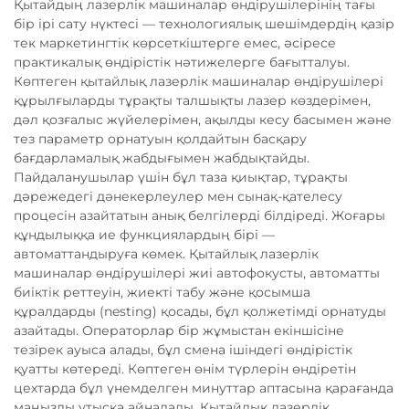
Қытайдың лазерлік машиналар өндірушілерінің тағы
бір ірі сату нүктесі — технологиялық шешімдердің қазір
тек маркетингтік көрсеткіштерге емес, әсіресе
практикалық өндірістік нәтижелерге бағытталуы.
Көптеген қытайлық лазерлік машиналар өндірушілері
құрылғыларды тұрақты талшықты лазер көздерімен,
дәл қозғалыс жүйелерімен, ақылды кесу басымен және
тез параметр орнатуын қолдайтын басқару
бағдарламалық жабдығымен жабдықтайды.
Пайдаланушылар үшін бұл таза қиықтар, тұрақты
дәрежедегі дәнекерлеулер мен сынақ-қателесу
процесін азайтатын анық белгілерді білдіреді. Жоғары
құндылыққа ие функциялардың бірі —
автоматтандыруға көмек. Қытайлық лазерлік
машиналар өндірушілері жиі автофокусты, автоматты
биіктік реттеуін, жиекті табу және қосымша
құралдарды (nesting) қосады, бұл қолжетімді орнатуды
азайтады. Операторлар бір жұмыстан екіншісіне
тезірек ауыса алады, бұл смена ішіндегі өндірістік
қуатты көтереді. Көптеген өнім түрлерін өндіретін
цехтарда бұл үнемделген минуттар аптасына қарағанда
маңызды ұтысқа айналады. Қытайлық лазерлік