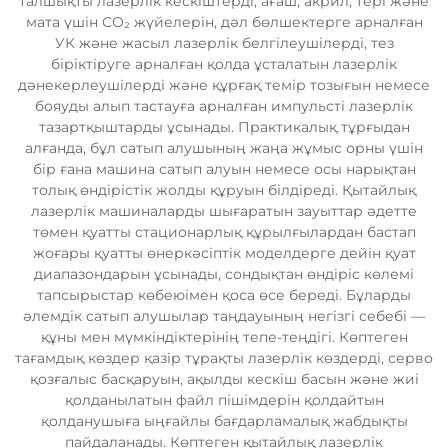
талшықты лазерлік кескіштерді, ағаш, акрил, тері және
мата үшін CO₂ жүйелерін, дәл бөлшектерге арналған
УК және жасыл лазерлік белгілеушілерді, тез
біріктіруге арналған қолда ұсталатын лазерлік
дәнекерлеушілерді және құрғақ темір тозығын немесе
бояуды алып тастауға арналған импульсті лазерлік
тазартқыштарды ұсынады. Практикалық тұрғыдан
алғанда, бұл сатып алушының жаңа жұмыс орны үшін
бір ғана машина сатып алуын немесе осы нарықтан
толық өндірістік жолды құруын білдіреді. Қытайлық
лазерлік машиналарды шығаратын зауыттар әдетте
төмен қуатты стационарлық құрылғылардан бастап
жоғары қуатты өнеркәсіптік моделдерге дейін қуат
диапазондарын ұсынады, сондықтан өндіріс көлемі
тапсырыстар көбеюімен қоса өсе береді. Бұларды
әлемдік сатып алушылар таңдауының негізгі себебі —
құны мен мүмкіндіктерінің тепе-теңдігі. Көптеген
тағамдық көздер қазір тұрақты лазерлік көздерді, серво
қозғалыс басқаруын, ақылды кескіш басын және жиі
қолданылатын файл пішімдерін қолдайтын
қолданушыға ыңғайлы бағдарламалық жабдықты
пайдаланады. Көптеген қытайлық лазерлік