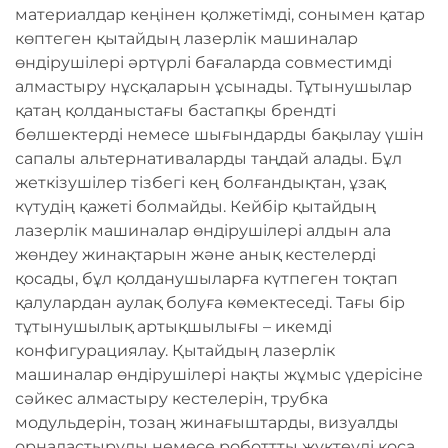
материалдар кеңінен қолжетімді, сонымен қатар
көптеген қытайдың лазерлік машиналар
өндірушілері әртүрлі бағаларда совместимді
алмастыру нұсқаларын ұсынады. Тұтынушылар
қатаң қолданыстағы бастапқы брендті
бөлшектерді немесе шығындарды бақылау үшін
сапалы альтернативаларды таңдай алады. Бұл
жеткізушілер тізбегі кең болғандықтан, ұзақ
күтудің қажеті болмайды. Кейбір қытайдың
лазерлік машиналар өндірушілері алдын ала
жөндеу жинақтарын және анық кестелерді
қосады, бұл қолданушыларға күтпеген тоқтап
қалулардан аулақ болуға көмектеседі. Тағы бір
тұтынушылық артықшылығы – икемді
конфигурациялау. Қытайдың лазерлік
машиналар өндірушілері нақты жұмыс үдерісіне
сәйкес алмастыру кестелерін, трубка
модульдерін, тозаң жинағыштарды, визуалды
орналастыруды немесе роботтты жүктеуді қоса