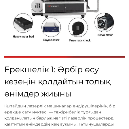
Ерекшелік 1: Әрбір өсу
кезеңін қолдайтын толық
өнімдер жиыны
Қытайдың лазерлік машиналар өндірушілерінің бір
ерекше сату нүктесі — тәжірибелік тұрғыдан
қолданылатын барлық негізгі лазерлік процестерді
қамтитын өнімдердің кең ауқымы. Тұтынушыларды