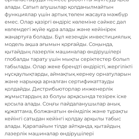
алады. Сатып алушылар қолданылмайтын
функциялар үшін артық төлем жасауға мәжбүр
емес. Олар қазіргі өндіріс көлеміне сәйкес дәл
көлемдегі жүйе құра алады және кейінірек
жаңартуға болады. Бұл кезеңдік инвестициялық
модель ақша ағымын қорғайды. Соңында,
қытайдың лазерлік машиналар өндірушілері
глобалды тарату үшін мықты серіктестер болып
табылады. Олар жеке брендті өндірісті, жергілікті
нұсқаулықтарды, аймақтық кернеу орнатуларын
және нарыққа арналған сертификаттауды
қолдайды. Дистрибьюторлар инженерлік
жұмыстардың аз болуы арқасында тезірек іске
қосыла алады. Соңғы пайдаланушылар анық
құжаттама, болжанатын өнімділік және тұрақты
кейінгі сатыдан кейінгі қолдау арқылы табыс
алады. Қарапайым тілде айтқанда, қытайдың
лазерлік машиналар өндірушілері