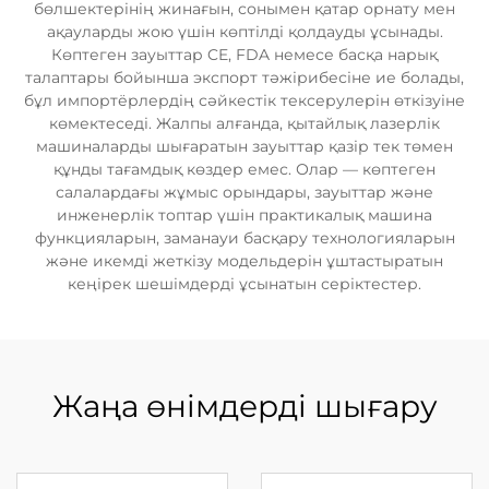
бөлшектерінің жинағын, сонымен қатар орнату мен
ақауларды жою үшін көптілді қолдауды ұсынады.
Көптеген зауыттар CE, FDA немесе басқа нарық
талаптары бойынша экспорт тәжірибесіне ие болады,
бұл импортёрлердің сәйкестік тексерулерін өткізуіне
көмектеседі. Жалпы алғанда, қытайлық лазерлік
машиналарды шығаратын зауыттар қазір тек төмен
құнды тағамдық көздер емес. Олар — көптеген
салалардағы жұмыс орындары, зауыттар және
инженерлік топтар үшін практикалық машина
функцияларын, заманауи басқару технологияларын
және икемді жеткізу модельдерін ұштастыратын
кеңірек шешімдерді ұсынатын серіктестер.
Жаңа өнімдерді шығару