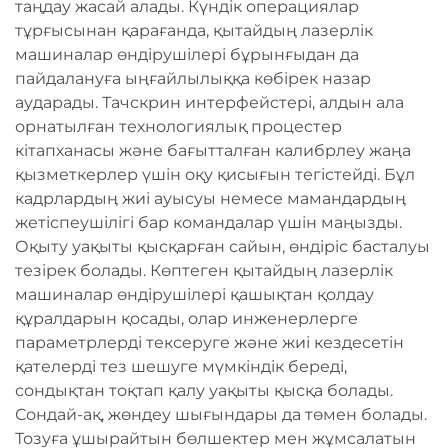
таңдау жасай алады. Күндік операциялар
тұрғысынан қарағанда, қытайдың лазерлік
машиналар өндірушілері бұрынғыдан да
пайдалануға ыңғайлылыққа көбірек назар
аударады. Тачскрин интерфейстері, алдын ала
орнатылған технологиялық процестер
кітапханасы және бағытталған калибрлеу жаңа
қызметкерлер үшін оқу қисығын тегістейді. Бұл
кадрлардың жиі ауысуы немесе мамандардың
жетіспеушілігі бар командалар үшін маңызды.
Оқыту уақыты қысқарған сайын, өндіріс басталуы
тезірек болады. Көптеген қытайдың лазерлік
машиналар өндірушілері қашықтан қолдау
құралдарын қосады, олар инженерлерге
параметрлерді тексеруге және жиі кездесетін
қателерді тез шешуге мүмкіндік береді,
сондықтан тоқтап қалу уақыты қысқа болады.
Сондай-ақ, жөндеу шығындары да төмен болады.
Тозуға ұшырайтын бөлшектер мен жұмсалатын