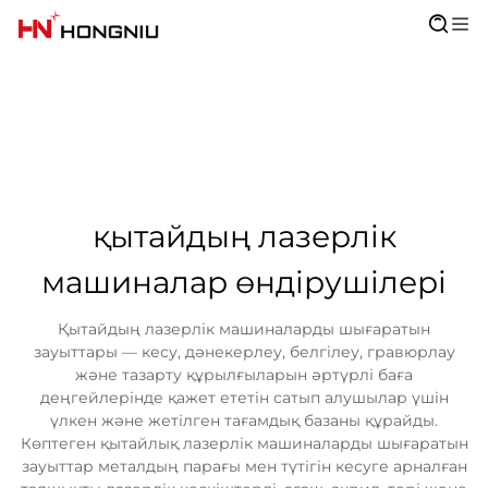
қытайдың лазерлік
машиналар өндірушілері
Қытайдың лазерлік машиналарды шығаратын
зауыттары — кесу, дәнекерлеу, белгілеу, гравюрлау
және тазарту құрылғыларын әртүрлі баға
деңгейлерінде қажет ететін сатып алушылар үшін
үлкен және жетілген тағамдық базаны құрайды.
Көптеген қытайлық лазерлік машиналарды шығаратын
зауыттар металдың парағы мен түтігін кесуге арналған