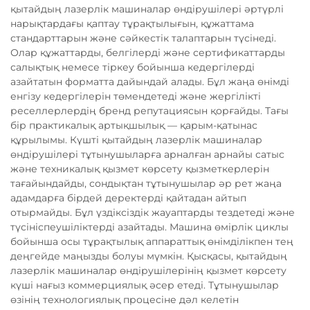
қытайдың лазерлік машиналар өндірушілері әртүрлі
нарықтардағы қаптау тұрақтылығын, құжаттама
стандарттарын және сәйкестік талаптарын түсінеді.
Олар құжаттарды, белгілерді және сертификаттарды
салықтық немесе тіркеу бойынша кедергілерді
азайтатын форматта дайындай алады. Бұл жаңа өнімді
енгізу кедергілерін төмендетеді және жергілікті
реселлерлердің бренд репутациясын қорғайды. Тағы
бір практикалық артықшылық — қарым-қатынас
құрылымы. Күшті қытайдың лазерлік машиналар
өндірушілері тұтынушыларға арналған арнайы сатыс
және техникалық қызмет көрсету қызметкерлерін
тағайындайды, сондықтан тұтынушылар әр рет жаңа
адамдарға бірдей деректерді қайтадан айтып
отырмайды. Бұл үздіксіздік жауаптарды тездетеді және
түсініспеушіліктерді азайтады. Машина өмірлік циклы
бойынша осы тұрақтылық аппараттық өнімділікпен тең
деңгейде маңызды болуы мүмкін. Қысқасы, қытайдың
лазерлік машиналар өндірушілерінің қызмет көрсету
күші нағыз коммерциялық әсер етеді. Тұтынушылар
өзінің технологиялық процесіне дәл келетін