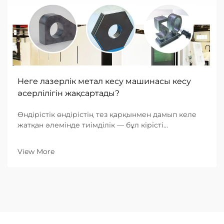
Неге лазерлік метал кесу машинасы кесу
әсерлілігін жақсартады?
Өндірістік өндірістің тез қарқынмен дамып келе
жатқан әлемінде тиімділік — бұл кірісті
анықтайтын көрсеткіш. B2B өңдеу кәсіпорындары
үшін дәстүрлі механикалық кесуден алғашқы
View More
лазерлі кесу машиналарына көшу ең...