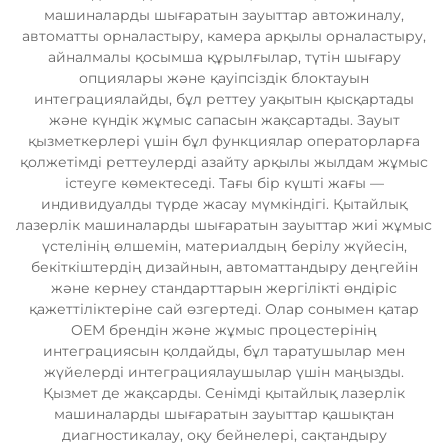
машиналарды шығаратын зауыттар автожиналу,
автоматты орналастыру, камера арқылы орналастыру,
айналмалы қосымша құрылғылар, түтін шығару
опциялары және қауіпсіздік блоктауын
интеграциялайды, бұл реттеу уақытын қысқартады
және күндік жұмыс сапасын жақсартады. Зауыт
қызметкерлері үшін бұл функциялар операторларға
қолжетімді реттеулерді азайту арқылы жылдам жұмыс
істеуге көмектеседі. Тағы бір күшті жағы —
индивидуалды түрде жасау мүмкіндігі. Қытайлық
лазерлік машиналарды шығаратын зауыттар жиі жұмыс
үстелінің өлшемін, материалдың берілу жүйесін,
бекіткіштердің дизайнын, автоматтандыру деңгейін
және кернеу стандарттарын жергілікті өндіріс
қажеттіліктеріне сай өзгертеді. Олар сонымен қатар
OEM брендін және жұмыс процестерінің
интеграциясын қолдайды, бұл таратушылар мен
жүйелерді интеграциялаушылар үшін маңызды.
Қызмет де жақсарды. Сенімді қытайлық лазерлік
машиналарды шығаратын зауыттар қашықтан
диагностикалау, оқу бейнелері, сақтандыру