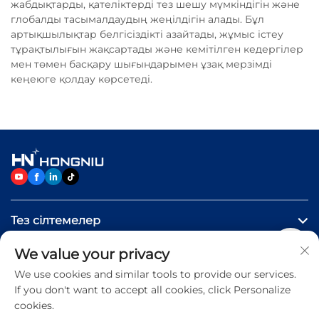
жабдықтарды, қателіктерді тез шешу мүмкіндігін және
глобалды тасымалдаудың жеңілдігін алады. Бұл
артықшылықтар белгісіздікті азайтады, жұмыс істеу
тұрақтылығын жақсартады және кемітілген кедергілер
мен төмен басқару шығындарымен ұзақ мерзімді
кеңеюге қолдау көрсетеді.
Тез сілтемелер
We value your privacy
Өнімдер
We use cookies and similar tools to provide our services.
If you don't want to accept all cookies, click Personalize
Бізге хабарласыңыз
cookies.