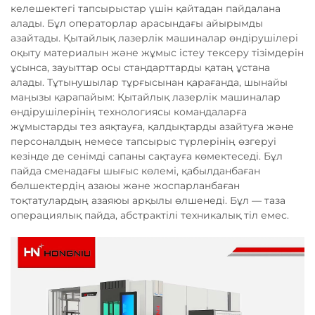
келешектегі тапсырыстар үшін қайтадан пайдалана
алады. Бұл операторлар арасындағы айырымды
азайтады. Қытайлық лазерлік машиналар өндірушілері
оқыту материалын және жұмыс істеу тексеру тізімдерін
ұсынса, зауыттар осы стандарттарды қатаң ұстана
алады. Тұтынушылар тұрғысынан қарағанда, шынайы
маңызы қарапайым: Қытайлық лазерлік машиналар
өндірушілерінің технологиясы командаларға
жұмыстарды тез аяқтауға, қалдықтарды азайтуға және
персоналдың немесе тапсырыс түрлерінің өзгеруі
кезінде де сенімді сапаны сақтауға көмектеседі. Бұл
пайда сменадағы шығыс көлемі, қабылданбаған
бөлшектердің азаюы және жоспарланбаған
тоқтатулардың азаяюы арқылы өлшенеді. Бұл — таза
операциялық пайда, абстрактілі техникалық тіл емес.