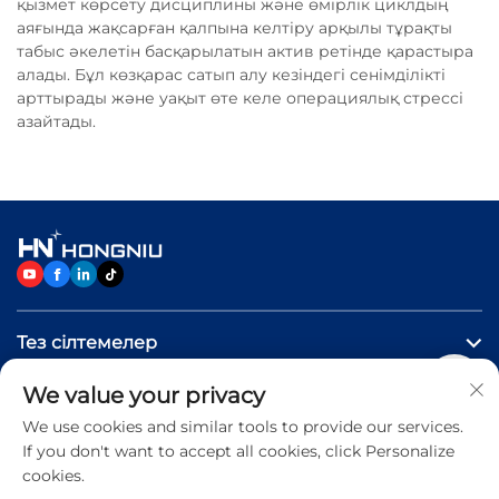
қызмет көрсету дисциплины және өмірлік циклдың
аяғында жақсарған қалпына келтіру арқылы тұрақты
табыс әкелетін басқарылатын актив ретінде қарастыра
алады. Бұл көзқарас сатып алу кезіндегі сенімділікті
арттырады және уақыт өте келе операциялық стрессі
азайтады.
Тез сілтемелер
We value your privacy
Өнімдер
We use cookies and similar tools to provide our services.
If you don't want to accept all cookies, click Personalize
Бізге хабарласыңыз
cookies.