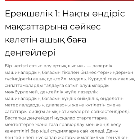
Ерекшелік 1: Нақты өндіріс
мақсаттарына сәйкес
келетін ашық баға
деңгейлері
Бір негізгі сатып алу артықшылығы — лазерлік
машиналардың бағасын тікелей бизнес-терминдермен
түсіндіретін ашық деңгейлі модель. Күрделі техникалық
сипаттамаларды талдауға сатып алушыларды
мәжбүрлемей, деңгейлік жүйе лазерлік
машиналардың бағасын күндік өнімділік, өңделетін
материалдардың диапазоны және күтілетін смена
сағаттары сияқты анық нәтижелерге сәйкестендіреді.
Бастапқы деңгейдегі нұсқалар стартаптарға,
мектептерге және таза гравюрлау мен жеңіл кесу
қажеттілігі бар кіші студияларға сай келеді. Даму
деңгейіндегі нұсқалар жоғары жылдамдық пен үлкен