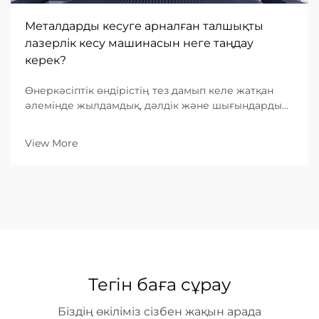
Металдарды кесуге арналған талшықты
лазерлік кесу машинасын неге таңдау
керек?
Өнеркәсіптік өндірістің тез дамып келе жатқан
әлемінде жылдамдық, дәлдік және шығындардың
тиімділігіне деген сұраныс ешқашан осындай
деңгейге жеткен емес. Металл өңдеуге
View More
бағытталған B2B кәсіпорындар үшін дұрыс
жабдықты таңдау — негізгі бизнес-шешім...
Тегін баға сұрау
Біздің өкіліміз сізбен жақын арада