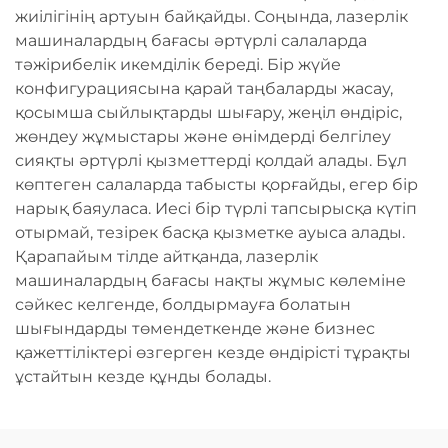
жиілігінің артуын байқайды. Соңында, лазерлік
машиналардың бағасы әртүрлі салаларда
тәжірибелік икемділік береді. Бір жүйе
конфигурациясына қарай таңбаларды жасау,
қосымша сыйлықтарды шығару, жеңіл өндіріс,
жөндеу жұмыстары және өнімдерді белгілеу
сияқты әртүрлі қызметтерді қолдай алады. Бұл
көптеген салаларда табысты қорғайды, егер бір
нарық баяуласа. Иесі бір түрлі тапсырысқа күтіп
отырмай, тезірек басқа қызметке ауыса алады.
Қарапайым тілде айтқанда, лазерлік
машиналардың бағасы нақты жұмыс көлеміне
сәйкес келгенде, болдырмауға болатын
шығындарды төмендеткенде және бизнес
қажеттіліктері өзгерген кезде өндірісті тұрақты
ұстайтын кезде құнды болады.