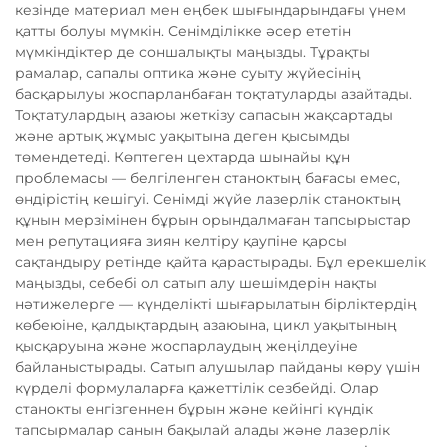
кезінде материал мен еңбек шығындарындағы үнем
қатты болуы мүмкін. Сенімділікке әсер ететін
мүмкіндіктер де соншалықты маңызды. Тұрақты
рамалар, сапалы оптика және суыту жүйесінің
басқарылуы жоспарланбаған тоқтатуларды азайтады.
Тоқтатулардың азаюы жеткізу сапасын жақсартады
және артық жұмыс уақытына деген қысымды
төмендетеді. Көптеген цехтарда шынайы құн
проблемасы — белгіленген станоктың бағасы емес,
өндірістің кешігуі. Сенімді жүйе лазерлік станоктың
құнын мерзімінен бұрын орындалмаған тапсырыстар
мен репутацияға зиян келтіру қаупіне қарсы
сақтандыру ретінде қайта қарастырады. Бұл ерекшелік
маңызды, себебі ол сатып алу шешімдерін нақты
нәтижелерге — күнделікті шығарылатын бірліктердің
көбеюіне, қалдықтардың азаюына, цикл уақытының
қысқаруына және жоспарлаудың жеңілдеуіне
байланыстырады. Сатып алушылар пайданы көру үшін
күрделі формулаларға қажеттілік сезбейді. Олар
станокты енгізгеннен бұрын және кейінгі күндік
тапсырмалар санын бақылай алады және лазерлік