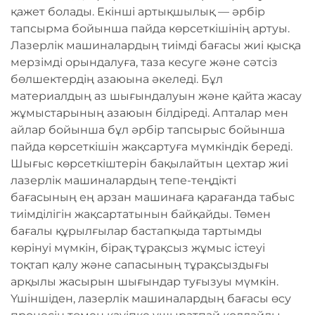
қажет болады. Екінші артықшылық — әрбір
тапсырма бойынша пайда көрсеткішінің артуы.
Лазерлік машиналардың тиімді бағасы жиі қысқа
мерзімді орындалуға, таза кесуге және сәтсіз
бөлшектердің азаюына әкеледі. Бұл
материалдың аз шығындалуын және қайта жасау
жұмыстарының азаюын білдіреді. Апталар мен
айлар бойынша бұл әрбір тапсырыс бойынша
пайда көрсеткішін жақсартуға мүмкіндік береді.
Шығыс көрсеткіштерін бақылайтын цехтар жиі
лазерлік машиналардың тепе-теңдікті
бағасының ең арзан машинаға қарағанда табыс
тиімділігін жақсартатынын байқайды. Төмен
бағалы құрылғылар бастапқыда тартымды
көрінуі мүмкін, бірақ тұрақсыз жұмыс істеуі
тоқтап қалу және сапасының тұрақсыздығы
арқылы жасырын шығындар туғызуы мүмкін.
Үшіншіден, лазерлік машиналардың бағасы өсу