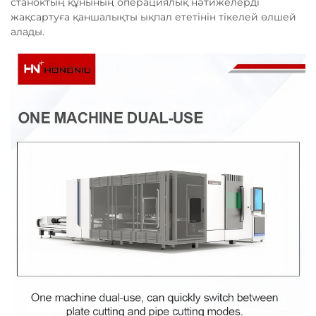
станоктың құнының операциялық нәтижелерді
жақсартуға қаншалықты ықпал ететінін тікелей өлшей
алады.