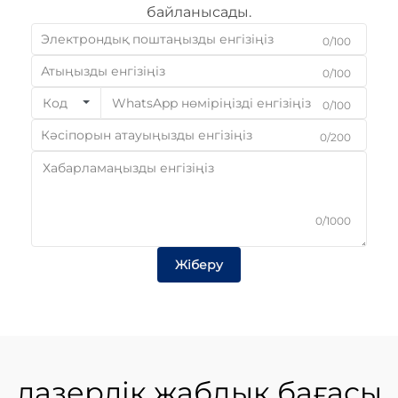
байланысады.
0/100
0/100
Код
0/100
0/200
0/1000
Жіберу
лазерлік жабдық бағасы