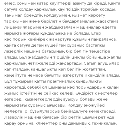
емес, сонымен қатар қауіптерді азайту да кіреді. Қайта
сатуға қолдау қаржылық қауіпсіздік торабын қосады.
Танымал брендтің қолдауымен, қызмет көрсету
тарихымен және берілетін бағдарламалық жасақтама
лицензияларымен жабдықталған машиналар әдетте
нарықта жоғары құндылыққа ие болады. Егер
кәсіпорын кейінірек жаңартуға құқығын пайдаланса,
қайта сатуға деген күшейген сұраныс бастапқы
лазерлік машина бағасының бір бөлігін теңестіре
алады. Бұл жабдықтың тіршілік циклы бойынша жалпы
қаржылық нәтижелерді жақсартады. Сатып алушылар
капиталдың қаншалықты көп бөлігін жоғалтпай,
кеңейтуге немесе бағытты өзгертуге икемділік алады.
Бұл тұжырым қатты практикалық құндылықты
көрсетеді, себебі ол шынайы кәсіпорындардың қалай
жұмыс істейтініне сәйкес келеді. Өндірістік кестелер
өзгереді, қызметкерлердің ауысуы болады және
нарықтағы сұраныс ығысады. Қолдау экожүйесі
иелерге ірі бұзылуларсыз бейімделуге көмектеседі.
Лазерлік машина бағасын бір реттік шығын ретінде
қарау орнына, клиенттер оны дайындық, техникалық