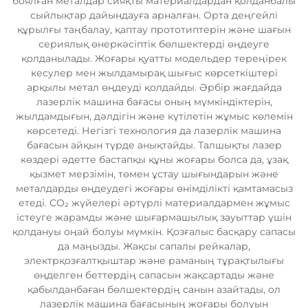
боялған металдар сияқты материалдардан қолданбалы
сыйлықтар дайындауға арналған. Орта деңгейлі
құрылғы таңбалау, қаптау прототиптерін және шағын
сериялық өнеркәсіптік бөлшектерді өңдеуге
қолданылады. Жоғары қуатты модельдер тереңірек
кесулер мен жылдамырақ шығыс көрсеткіштері
арқылы метал өңдеуді қолдайды. Әрбір жағдайда
лазерлік машина бағасы оның мүмкіндіктерін,
жылдамдығын, дәлдігін және күтілетін жұмыс көлемін
көрсетеді. Негізгі технология да лазерлік машина
бағасын айқын түрде анықтайды. Талшықты лазер
көздері әдетте бастапқы құны жоғары болса да, ұзақ
қызмет мерзімін, төмен ұстау шығындарын және
металдарды өңдеудегі жоғары өнімділікті қамтамасыз
етеді. CO₂ жүйелері әртүрлі материалдармен жұмыс
істеуге жарамды және шығармашылық зауыттар үшін
қолдануы оңай болуы мүмкін. Қозғалыс басқару сапасы
да маңызды. Жақсы сапалы рейкалар,
электрқозғалтқыштар және раманың тұрақтылығы
өңделген беттердің сапасын жақсартады және
қабылданбаған бөлшектердің санын азайтады, ол
лазерлік машина бағасының жоғары болуын