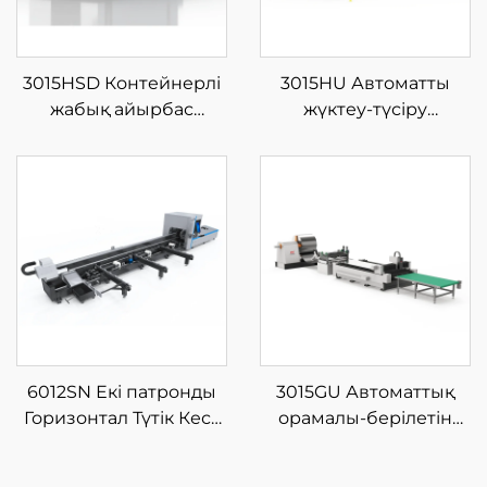
3015HSD Контейнерлі
3015HU Автоматты
жабық айырбас
жүктеу-түсіру
платформалы шыны
материал қоймасы бар
талшықты лазерлі кесу
жабық типті шыны
машинасы
талшықты лазерлі кесу
машинасы
6012SN Екі патронды
3015GU Автоматтық
Горизонтал Түтік Кесу
орамалы-берілетін
Машинасы Жартылай
металдық талшықты
Автоматты Жүктеумен
лазерлік кесу өндіріс