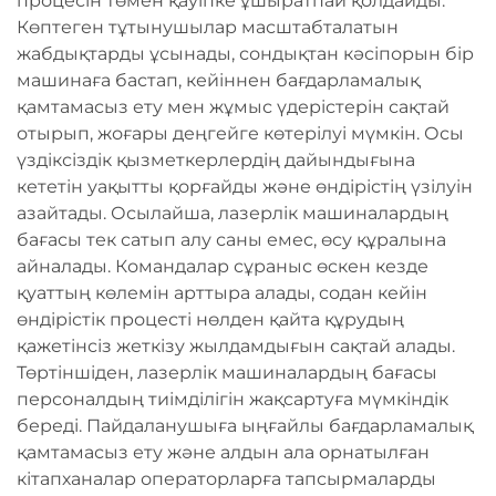
процесін төмен қауіпке ұшыратпай қолдайды.
Көптеген тұтынушылар масштабталатын
жабдықтарды ұсынады, сондықтан кәсіпорын бір
машинаға бастап, кейіннен бағдарламалық
қамтамасыз ету мен жұмыс үдерістерін сақтай
отырып, жоғары деңгейге көтерілуі мүмкін. Осы
үздіксіздік қызметкерлердің дайындығына
кететін уақытты қорғайды және өндірістің үзілуін
азайтады. Осылайша, лазерлік машиналардың
бағасы тек сатып алу саны емес, өсу құралына
айналады. Командалар сұраныс өскен кезде
қуаттың көлемін арттыра алады, содан кейін
өндірістік процесті нөлден қайта құрудың
қажетінсіз жеткізу жылдамдығын сақтай алады.
Төртіншіден, лазерлік машиналардың бағасы
персоналдың тиімділігін жақсартуға мүмкіндік
береді. Пайдаланушыға ыңғайлы бағдарламалық
қамтамасыз ету және алдын ала орнатылған
кітапханалар операторларға тапсырмаларды