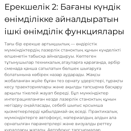
Ерекшелік 2: Бағаны күндік
өнімділікке айналдыратын
ішкі өнімділік функциялары
Тағы бір ерекше артықшылық — өндірістік
мүмкіндіктердің лазерлік станоктың құнын күнделікті
өлшенетін табысқа айналдыруы. Көптеген
тұтынушылар техникалық атауларға қарағанда, әрбір
сменада қанша сатылатын бөлшек шығаруға
болатынына көбірек назар аударады. Жақсы
жобаланған жүйе бұған тез орнату үдерістері, тұрақты
кесу траекториялары және ақылды тапсырма басқару
арқылы тікелей жауап береді. Бұл мүмкіндіктер
интеграцияланған кезде лазерлік станоктың құнын
негіздеу оңайласады, себебі шығыс қосымша
қызметкерлерді қабылдамай-ақ өседі. Практикалық
мүмкіндіктерге автофокус, материалдың алдын ала
орнатылған параметрлері және визуалды реттеу
құралдары жатады. Автофокус тапсырмалар