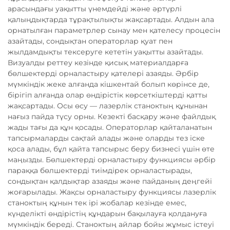
арасындағы уақытты үнемдейді және әртүрлі
қалыңдықтарда тұрақтылықты жақсартады. Алдын ала
орнатылған параметрлер сынау мен қателесу процесін
азайтады, сондықтан операторлар қуат пен
жылдамдықты тексеруге кететін уақытты азайтады.
Визуалды реттеу кезінде қисық материалдарға
бөлшектерді орналастыру қателері азаяды. Әрбір
мүмкіндік жеке алғанда кішкентай болып көрінсе де,
бірігіп алғанда олар өндірістік көрсеткіштерді қатты
жақсартады. Осы өсу — лазерлік станоктың құнынан
нағыз пайда түсу орны. Кезекті басқару және файлдық
жады тағы да құн қосады. Операторлар қайталанатын
тапсырмаларды сақтай алады және оларды тез іске
қоса алады, бұл қайта тапсырыс беру бизнесі үшін өте
маңызды. Бөлшектерді орналастыру функциясы әрбір
параққа бөлшектерді тиімдірек орналастырады,
сондықтан қалдықтар азаяды және пайданың деңгейі
жоғарылады. Жақсы орналастыру функциясы лазерлік
станоктың құнын тек ірі жобалар кезінде емес,
күнделікті өндірістің құндарын бақылауға қолдануға
мүмкіндік береді. Станоктың айлар бойы жұмыс істеуі