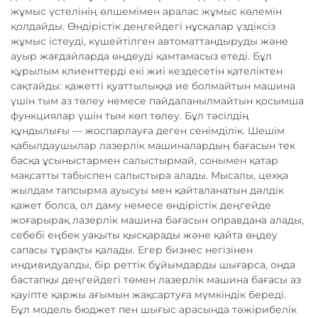
жұмыс үстелінің өлшемімен аралас жұмыс көлемін
қолдайды. Өндірістік деңгейдегі нұсқалар үздіксіз
жұмыс істеуді, күшейтілген автоматтандыруды және
ауыр жағдайларда өңдеуді қамтамасыз етеді. Бұл
құрылым клиенттерді екі жиі кездесетін қателіктен
сақтайды: қажетті қуаттылыққа ие болмайтын машина
үшін тым аз төлеу немесе пайдаланылмайтын қосымша
функциялар үшін тым көп төлеу. Бұл тәсілдің
құндылығы — жоспарлауға деген сенімділік. Шешім
қабылдаушылар лазерлік машиналардың бағасын тек
басқа ұсыныстармен салыстырмай, сонымен қатар
мақсатты табыспен салыстыра алады. Мысалы, цехқа
жылдам тапсырма ауысуы мен қайталанатын дәлдік
қажет болса, ол даму немесе өндірістік деңгейде
жоғарырақ лазерлік машина бағасын оправдана алады,
себебі еңбек уақыты қысқарады және қайта өңдеу
сапасы тұрақты қалады. Егер бизнес негізінен
индивидуалды, бір реттік бұйымдарды шығарса, онда
бастапқы деңгейдегі төмен лазерлік машина бағасы аз
қауіпте қаржы ағымын жақсартуға мүмкіндік береді.
Бұл модель бюджет пен шығыс арасында тәжірибелік