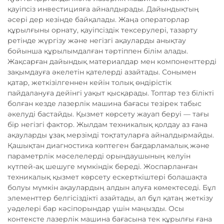
қауіпсіз инвестицияға айналдырады. Дайындықтың
әсері дер кезінде байқалады. Жаңа операторлар
құрылғыны орнату, қауіпсіздік тексерулері, тазарту
ретінде жүргізу және негізгі ақауларды анықтау
бойынша құрылымдалған тәртіппен білім алады.
Жақсарған дайындық материалдар мен компоненттерді
зақымдауға әкелетін қателерді азайтады. Сонымен
қатар, жеткізілгеннен кейін толық өндірістік
пайдалануға дейінгі уақыт қысқарады. Топтар тез білікті
болған кезде лазерлік машина бағасы тезірек табыс
әкелуді бастайды. Қызмет көрсету жауап беруі — тағы
бір негізгі фактор. Жылдам техникалық қолдау аз ғана
ақауларды ұзақ мерзімді тоқтатуларға айналдырмайды.
Қашықтан диагностика көптеген бағдарламалық және
параметрлік мәселелерді орындаушының келуін
күтпей-ақ шешуге мүмкіндік береді. Жоспарланған
техникалық қызмет көрсету ескерткіштері болашақта
болуы мүмкін ақаулардың алдын алуға көмектеседі. Бұл
элементтер белгісіздікті азайтады, ал бұл қатаң жеткізу
уәделері бар кәсіпорындар үшін маңызды. Осы
контексте лазерлік машина бағасына тек құрылғы ғана