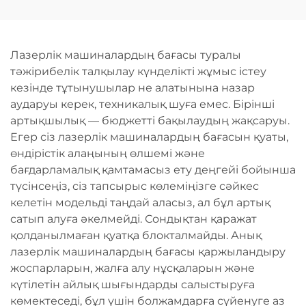
желісі
Лазерлік машиналардың бағасы туралы
тәжірибелік талқылау күнделікті жұмыс істеу
кезінде тұтынушылар не алатынына назар
аударуы керек, техникалық шуға емес. Бірінші
артықшылық — бюджетті бақылаудың жақсаруы.
Егер сіз лазерлік машиналардың бағасын қуаты,
өндірістік алаңының өлшемі және
бағдарламалық қамтамасыз ету деңгейі бойынша
түсінсеңіз, сіз тапсырыс көлеміңізге сәйкес
келетін модельді таңдай аласыз, ал бұл артық
сатып алуға әкелмейді. Сондықтан қаражат
қолданылмаған қуатқа блокталмайды. Анық
лазерлік машиналардың бағасы қаржыландыру
жоспарларын, жалға алу нұсқаларын және
күтілетін айлық шығындарды салыстыруға
көмектеседі, бұл үшін болжамдарға сүйенуге аз