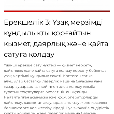
Ерекшелік 3: Ұзақ мерзімді
құндылықты қорғайтын
қызмет, даярлық және қайта
сатуға қолдау
Үшінші ерекше сату нүктесі — қызмет көрсету,
дайындық және қайта сатуға қолдау көрсету бойынша
ұзақ мерзімді құндылық пакеті. Көптеген сатып
алушылар бастапқы лазерлік машина бағасына ғана
назар аударады, ал кейіннен әлсіз қолдау қымбат
тұратын тоқтатуларға әкелетінін анықтайды.
Нығайтылған ұсынысқа іске қосу, операторларды
дайындау, қашықтан ақауларды анықтау және қосалқы
бөлшектерге қол жеткізу кіреді. Бұл экожүйе өндірістік
қуатты қорғайды және лазерлік машина бағасын