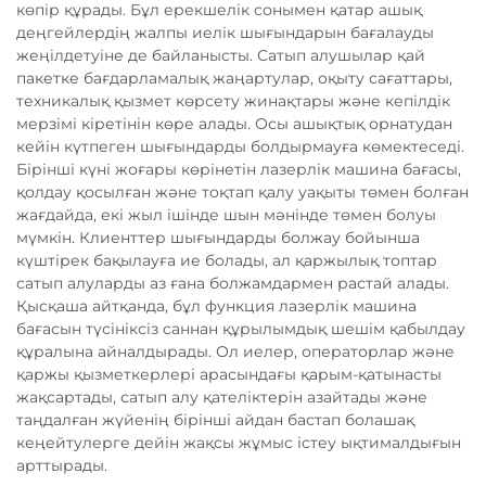
көпір құрады. Бұл ерекшелік сонымен қатар ашық
деңгейлердің жалпы иелік шығындарын бағалауды
жеңілдетуіне де байланысты. Сатып алушылар қай
пакетке бағдарламалық жаңартулар, оқыту сағаттары,
техникалық қызмет көрсету жинақтары және кепілдік
мерзімі кіретінін көре алады. Осы ашықтық орнатудан
кейін күтпеген шығындарды болдырмауға көмектеседі.
Бірінші күні жоғары көрінетін лазерлік машина бағасы,
қолдау қосылған және тоқтап қалу уақыты төмен болған
жағдайда, екі жыл ішінде шын мәнінде төмен болуы
мүмкін. Клиенттер шығындарды болжау бойынша
күштірек бақылауға ие болады, ал қаржылық топтар
сатып алуларды аз ғана болжамдармен растай алады.
Қысқаша айтқанда, бұл функция лазерлік машина
бағасын түсініксіз саннан құрылымдық шешім қабылдау
құралына айналдырады. Ол иелер, операторлар және
қаржы қызметкерлері арасындағы қарым-қатынасты
жақсартады, сатып алу қателіктерін азайтады және
таңдалған жүйенің бірінші айдан бастап болашақ
кеңейтулерге дейін жақсы жұмыс істеу ықтималдығын
арттырады.