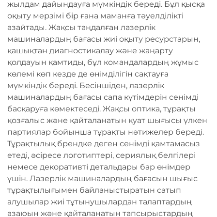
жылдам дайындауға мүмкіндік береді. Бұл қысқа
оқыту мерзімі бір ғана маманға тәуелділікті
азайтады. Жақсы таңдалған лазерлік
машиналардың бағасы жиі оқыту ресурстарын,
қашықтан диагностикалау және жаңарту
қолдауын қамтиды, бұл командалардың жұмыс
көлемі көп кезде де өнімділігін сақтауға
мүмкіндік береді. Бесіншіден, лазерлік
машиналардың бағасы сапа күтімдерін сенімді
басқаруға көмектеседі. Жақсы оптика, тұрақты
қозғалыс және қайталанатын қуат шығысы үлкен
партиялар бойынша тұрақты нәтижелер береді.
Тұрақтылық брендке деген сенімді қамтамасыз
етеді, әсіресе логотиптері, сериялық белгілері
немесе декоративті детальдары бар өнімдер
үшін. Лазерлік машиналардың бағасын шығыс
тұрақтылығымен байланыстыратын сатып
алушылар жиі тұтынушылардан талаптардың
азаюын және қайталанатын тапсырыстардың