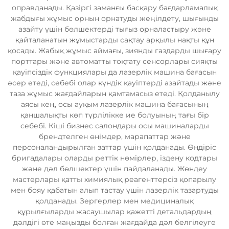
оправданады. Қазіргі заманғы басқару бағдарламалық
жабдығы жұмыс орнын орнатуды жеңілдету, шығынды
азайту үшін бөлшектерді тығыз орналастыру және
қайталанатын жұмыстарды сақтау арқылы нақты құн
қосады. Жабық жұмыс аймағы, зиянды газдарды шығару
порттары және автоматты тоқтату сенсорлары сияқты
қауіпсіздік функциялары да лазерлік машина бағасын
әсер етеді, себебі олар күндік қауіптерді азайтады және
таза жұмыс жағдайларын қамтамасыз етеді. Қолданылу
аясы кең, осы ауқым лазерлік машина бағасының
қаншалықты көп түрлілікке ие болуының тағы бір
себебі. Кіші бизнес салондары осы машиналарды
брендтелген өнімдер, марапаттар және
персоналандырылған заттар үшін қолданады. Өндіріс
бригадалары оларды реттік нөмірлер, іздену кодтары
және дәл бөлшектер үшін пайдаланады. Жөндеу
мастерлары қатты химиялық реагенттерсіз қопарылу
мен бояу қабатын алып тастау үшін лазерлік тазартуды
қолданады. Зергерлер мен медициналық
құрылғыларды жасаушылар қажетті детальдардың
дәлдігі өте маңызды болған жағдайда дәл белгілеуге