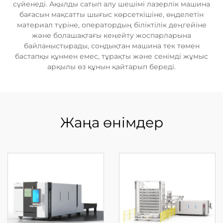
сүйенеді. Ақылды сатып алу шешімі лазерлік машина
бағасын мақсатты шығыс көрсеткішіне, өңделетін
материал түріне, оператордың біліктілік деңгейіне
және болашақтағы кеңейту жоспарларына
байланыстырады, сондықтан машина тек төмен
бастапқы құнмен емес, тұрақты және сенімді жұмыс
арқылы өз құнын қайтарып береді.
Жаңа өнімдер