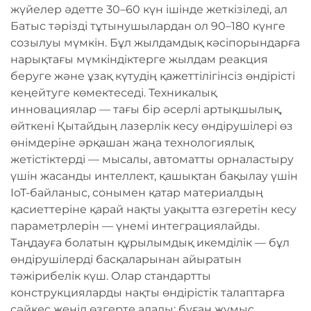
жүйелер әдетте 30–60 күн ішінде жеткізіледі, ал
Батыс тәрізді тұтынушылардан ол 90–180 күнге
созылуы мүмкін. Бұл жылдамдық кәсіпорындарға
нарықтағы мүмкіндіктерге жылдам реакция
беруге және ұзақ күтудің қажеттілігінсіз өндірісті
кеңейтуге көмектеседі. Техникалық
инновациялар — тағы бір әсерлі артықшылық,
өйткені Қытайдың лазерлік кесу өндірушілері өз
өнімдеріне әрқашан жаңа технологиялық
жетістіктерді — мысалы, автоматты орналастыру
үшін жасанды интеллект, қашықтан бақылау үшін
IoT-байланыс, сонымен қатар материалдың
қасиеттеріне қарай нақты уақытта өзгеретін кесу
параметрлерін — үнемі интеграциялайды.
Таңдауға болатын құрылымдық икемділік — бұл
өндірушілерді басқаларынан айыратын
тәжірибелік күш. Олар стандартты
конструкцияларды нақты өндірістік талаптарға
сәйкес жеңіл өзгерте алады: бұған жұмыс