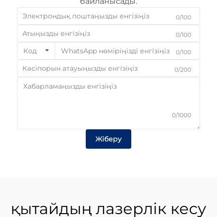
байланысады.
0/100
0/100
Код
0/100
0/200
0/1000
Жіберу
қытайдың лазерлік кесу