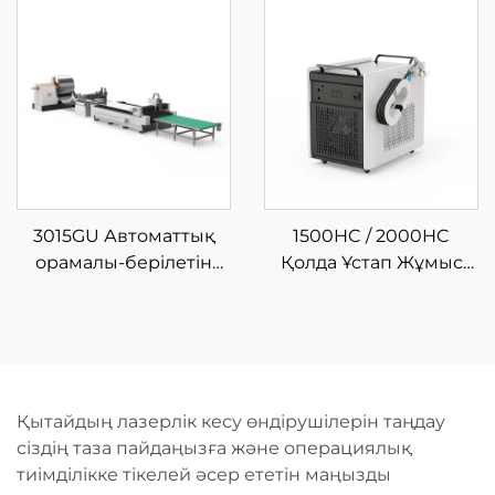
машинасы
Машинасы
3015GU Автоматтық
1500HC / 2000HC
орамалы-берілетін
Қолда Ұстап Жұмыс
металдық талшықты
Істеуге Арналған
лазерлік кесу өндіріс
Шынықтырғыш
желісі
Лазерлі Тазалау
Машинасы
Қытайдың лазерлік кесу өндірушілерін таңдау
сіздің таза пайдаңызға және операциялық
тиімділікке тікелей әсер ететін маңызды