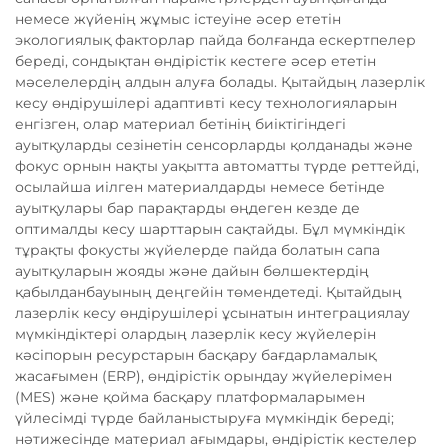
немесе жүйенің жұмыс істеуіне әсер ететін
экологиялық факторлар пайда болғанда ескертпелер
береді, сондықтан өндірістік кестеге әсер ететін
мәселелердің алдын алуға болады. Қытайдың лазерлік
кесу өндірушілері адаптивті кесу технологияларын
енгізген, олар материал бетінің биіктігіндегі
ауытқуларды сезінетін сенсорларды қолданады және
фокус орнын нақты уақытта автоматты түрде реттейді,
осылайша иілген материалдарды немесе бетінде
ауытқулары бар парақтарды өңдеген кезде де
оптималды кесу шарттарын сақтайды. Бұл мүмкіндік
тұрақты фокусты жүйелерде пайда болатын сапа
ауытқуларын жояды және дайын бөлшектердің
қабылданбауының деңгейін төмендетеді. Қытайдың
лазерлік кесу өндірушілері ұсынатын интеграциялау
мүмкіндіктері олардың лазерлік кесу жүйелерін
кәсіпорын ресурстарын басқару бағдарламалық
жасағымен (ERP), өндірістік орындау жүйелерімен
(MES) және қойма басқару платформаларымен
үйлесімді түрде байланыстыруға мүмкіндік береді;
нәтижесінде материал ағымдары, өндірістік кестелер