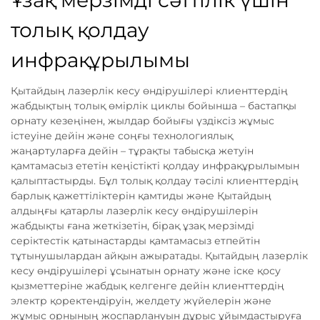
Ұзақ мерзімді сәттілік үшін
толық қолдау
инфрақұрылымы
Қытайдың лазерлік кесу өндірушілері клиенттердің
жабдықтың толық өмірлік циклы бойынша – бастапқы
орнату кезеңінен, жылдар бойығы үздіксіз жұмыс
істеуіне дейін және соңғы технологиялық
жаңартуларға дейін – тұрақты табысқа жетуін
қамтамасыз ететін кеңістікті қолдау инфрақұрылымын
қалыптастырды. Бұл толық қолдау тәсілі клиенттердің
барлық қажеттіліктерін қамтиды және Қытайдың
алдыңғы қатарлы лазерлік кесу өндірушілерін
жабдықты ғана жеткізетін, бірақ ұзақ мерзімді
серіктестік қатынастарды қамтамасыз етпейтін
тұтынушылардан айқын ажыратады. Қытайдың лазерлік
кесу өндірушілері ұсынатын орнату және іске қосу
қызметтеріне жабдық келгенге дейін клиенттердің
электр қоректендіруін, желдету жүйелерін және
жұмыс орнының жоспарлануын дұрыс ұйымдастыруға