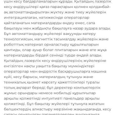
үшін кесу бағдарламаларын құрады. Қытайдың лазерлік
кесу өндірушілері қағаз парақтарын қолмен қолданбай-
ақ автоматтандырылған жүктеу және тиеу жүйелерін
интеграциялаған, нәтижесінде операторлар
қайталанатын материалдарды өңдеу емес, сапа
бақылауы мен жабдықты бақылауға назар аудара алады.
Бұл автоматтандыру жүйелері вакуумды көтеру
технологиясын, магниттік тасымалдау жүйелерін және
роботттық материал орналастыру құрылғыларын
қамтиды, олар ауыр болат плиталарын және өте жұқа
материалдарды бірдей сенімді түрде өңдей алады.
Қытайдың лазерлік кесу өндірушілерінің жүйелеріне
енгізілген нақты уақытта бақылау мүмкіндіктері
операторлар мен өндірістік басқарушыларға машина
күйі, кесу барысы, материалдың тұтынуы және
техникалық қызмет көрсету қажеттіліктері туралы
толық ақпарат береді; бұл деректер компьютерлік
жұмыс орындары немесе мобильді құрылғылар
арқылы қолжетімді интуитивті панельдер арқылы
қолжетімді. Бұл бақылау жүйелері тұтынуға жататын
бөлшектердің алмастыру мерзіміне жақындағанда, кесу
сапасы орнатылған параметрлерден ауытқығанда