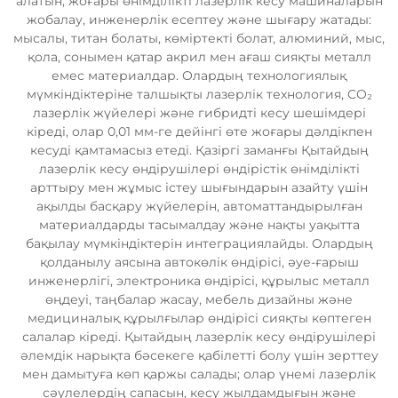
алатын, жоғары өнімділікті лазерлік кесу машиналарын
жобалау, инженерлік есептеу және шығару жатады:
мысалы, титан болаты, көміртекті болат, алюминий, мыс,
қола, сонымен қатар акрил мен ағаш сияқты металл
емес материалдар. Олардың технологиялық
мүмкіндіктеріне талшықты лазерлік технология, CO₂
лазерлік жүйелері және гибридті кесу шешімдері
кіреді, олар 0,01 мм-ге дейінгі өте жоғары дәлдікпен
кесуді қамтамасыз етеді. Қазіргі заманғы Қытайдың
лазерлік кесу өндірушілері өндірістік өнімділікті
арттыру мен жұмыс істеу шығындарын азайту үшін
ақылды басқару жүйелерін, автоматтандырылған
материалдарды тасымалдау және нақты уақытта
бақылау мүмкіндіктерін интеграциялайды. Олардың
қолданылу аясына автокөлік өндірісі, әуе-ғарыш
инженерлігі, электроника өндірісі, құрылыс металл
өңдеуі, таңбалар жасау, мебель дизайны және
медициналық құрылғылар өндірісі сияқты көптеген
салалар кіреді. Қытайдың лазерлік кесу өндірушілері
әлемдік нарықта бәсекеге қабілетті болу үшін зерттеу
мен дамытуға көп қаржы салады; олар үнемі лазерлік
сәулелердің сапасын, кесу жылдамдығын және