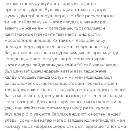
автоматтандыру жүйелері арқылы өздерін
ерекшелендіреді. Бұл ақылды автоматтандыру
мүмкіндіктері өндірушілердің еңбек ресурстарын
тиімді пайдалануын, материалдық шығындарды
азайтуын және өнім сапасының тұрақтылығын
қамтамасыз етуін қамтитын нақты өндірістік
мәселелерді шешеді. Қытайдың лазерлік кесу
өндірушілері әзірлеген автоматты орналастыру
бағдарламалық жасағы құрылымдық алгоритмдерді
қолданады, олар кесу үлгілерін орналастырып,
материалды пайдалану деңгейін 90 пайыздан асады,
бұл шикізат шығындарын қатты азайтады және
қалдықтардың пайда болуын минималдайды. Бұл
бағдарламалық жасақ бөлшектердің геометриясын
талдайды, қажет болған жағдайда материалдың талшық
бағытын ескереді, кесу жолағының енін есепке алады
және лазерлік басының жүру қашықтығын және цикл
уақытын азайтатын оптималды кесу ретін құрады.
Жүйелер бір уақытта барлық өндірістік кестені өңдей
алады, сонымен қатар материалдың қолжетімділігі мен
жеткізу мерзімдерін ескере отырып, бірнеше тапсырма