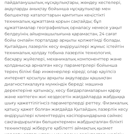
пайдаланушылық нұсқаулықтары, жөндеу кестелері,
ақауларды анықтау бойынша нұсқаулықтар мен
бөлшектер каталогтарын қамтитын кеңістікті
техникалық құжаттама қорын сақтайды; бұл
құжаттамалар географиялық орналасу немесе уақыт
белдеуінің айырмашылығына қарамастан, 24 сағат
бойы онлайн порталдар арқылы қолжетімді болады.
Қытайдың лазерлік кесу өндірушілері жұмыс істейтін
техникалық қолдау тобына лазерлік технология,
басқару жүйелері, механикалық компоненттер және
қолданысқа арналған кесу параметрлері бойынша
терең білімі бар инженерлер кіреді; олар қауіпсіз
интернет қосылуы арқылы ақауларды қашықтан
диагностикалауға мүмкіндік береді: машина
деректеріне қатынасу, кесу бағдарламаларын қарау
және көптеген жиі кездесетін жағдайларда жабдыққа
шығу қажеттілігінсіз параметрлерді реттеу. Физикалық
қатысу қажет болған жағдайда Қытайдың лазерлік кесу
өндірушілері клиенттердің кәсіпорындарына сәйкес
сақтандырылған бөлшектермен жабдықталған білікті
техниктерді жіберуге қабілетті аймақтық қызмет