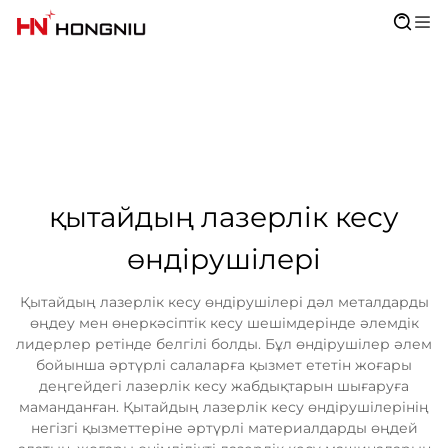
қытайдың лазерлік кесу
өндірушілері
Қытайдың лазерлік кесу өндірушілері дәл металдарды
өңдеу мен өнеркәсіптік кесу шешімдерінде әлемдік
лидерлер ретінде белгілі болды. Бұл өндірушілер әлем
бойынша әртүрлі салаларға қызмет ететін жоғары
деңгейдегі лазерлік кесу жабдықтарын шығаруға
маманданған. Қытайдың лазерлік кесу өндірушілерінің
негізгі қызметтеріне әртүрлі материалдарды өңдей