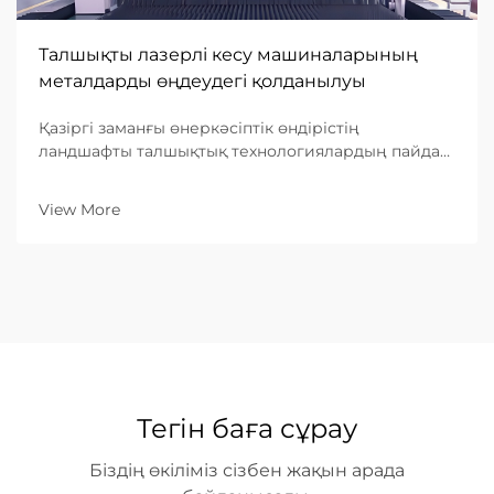
Талшықты лазерлі кесу машиналарының
металдарды өңдеудегі қолданылуы
Қазіргі заманғы өнеркәсіптік өндірістің
ландшафты талшықтық технологиялардың пайда
болуымен негізінен өзгерді. Металл өңдеу
саласында талшықты лазерлі кесу машинасы
View More
тиімділіктің, дәлдіктің және универсалдылықтың
ең жоғарғы шыңы болып табылады. Басқа...
Тегін баға сұрау
Біздің өкіліміз сізбен жақын арада