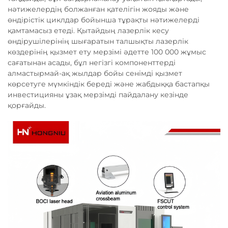
нәтижелердің болжанған қателігін жояды және
өндірістік циклдар бойынша тұрақты нәтижелерді
қамтамасыз етеді. Қытайдың лазерлік кесу
өндірушілерінің шығаратын талшықты лазерлік
көздерінің қызмет ету мерзімі әдетте 100 000 жұмыс
сағатынан асады, бұл негізгі компоненттерді
алмастырмай-ақ жылдар бойы сенімді қызмет
көрсетуге мүмкіндік береді және жабдыққа бастапқы
инвестицияны ұзақ мерзімді пайдалану кезінде
қорғайды.