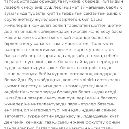
тапсырыстарды орындауға мүмкіндік береді. Қытайдың
лазерлік кесу өндірушілері қызмет аймағының барлық
аумағында тұрақты қуат тығыздығын сақтайтын өзіндік
сәуле жеткізу жүйелерін әзірлеген, бұл басқа
жүйелердің кемшілігі болып табылатын шеттен шетке
дейінгі өнімділік айырымдарын жояды және кесу басы
машина жұмыс аймағының қай жерінде болса да
біркелкі кесу сапасын қамтамасыз етеді. Талшықты
лазерлік технологияның қызмет көрсету талаптары
басқа жүйелерге қарағанда әлдеқайда төмен, себебі
онда реттеуге жиі қажет болатын айнадан, периодты
түрде алмастыруға қажет болатын лазерлік газдан
және ластануға бейім күрделі оптикалық жолдардан
болмайды. Бұл жабдықтың қолжетімділігін арттырады,
қызмет көрсету шығындарын төмендетеді және
өндірістік жоспарларды болжауға болатындай етеді.
Қытайдың лазерлік кесу өндірушілері өзінің басқару
жүйелеріне интеллектуалды параметрлер базасын
енгізген, ол материал түрі мен қалыңдығына сәйкес
автоматты түрде оптималды кесу жылдамдығын, қуат
деңгейін, көмекші газ қысымын және фокустау орнын
таңдайды; бұл бағдарламалау уақытын қысқартады,