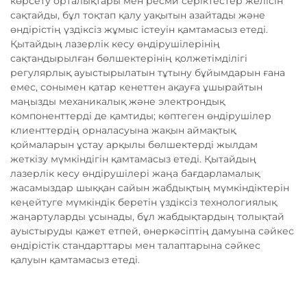
көрсету орталықтары мен ресми серіктестер желісін
сақтайды, бұл тоқтап қалу уақытын азайтады және
өндірістің үздіксіз жұмыс істеуін қамтамасыз етеді.
Қытайдың лазерлік кесу өндірушілерінің
сақтандырылған бөлшектерінің қолжетімділігі
регулярлық ауыстырылатын тұтыну бұйымдарын ғана
емес, сонымен қатар кенеттен ақауға ұшырайтын
маңызды механикалық және электрондық
компоненттерді де қамтиды; көптеген өндірушілер
клиенттердің орналасуына жақын аймақтық
қоймаларын ұстау арқылы бөлшектерді жылдам
жеткізу мүмкіндігін қамтамасыз етеді. Қытайдың
лазерлік кесу өндірушілері жаңа бағдарламалық
жасамыздар шыққан сайын жабдықтың мүмкіндіктерін
кеңейтуге мүмкіндік беретін үздіксіз технологиялық
жаңартуларды ұсынады, бұл жабдықтардың толықтай
ауыстыруды қажет етпей, өнеркәсіптің дамуына сәйкес
өндірістік стандарттары мен талаптарына сәйкес
қалуын қамтамасыз етеді.