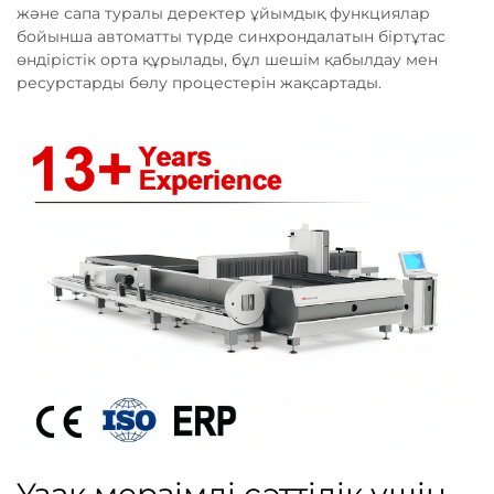
және сапа туралы деректер ұйымдық функциялар
бойынша автоматты түрде синхрондалатын біртұтас
өндірістік орта құрылады, бұл шешім қабылдау мен
ресурстарды бөлу процестерін жақсартады.