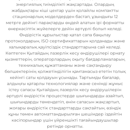
энергиялық тиімділікті жақсартады. Олардың
жабдықтары кіші цехтар үшін қолайлы компактты
стационарлық моделдерден бастап, ұзындығы 12
метрге дейінгі парақтарды өңдей алатын ірі форматты
өнеркәсіптік жүйелерге дейін әртүрлі болып келеді.
Өндірістік құрылыстар қатал сапа бақылау
протоколдарын, ISO сертификаттарын қолданады және
халықаралық қауіпсіздік стандарттарына сай келеді.
Көптеген Қытайдың лазерлік кесу өндірушілері орнату
қызметтерін, операторлардың оқыту бағдарламаларын,
техникалық құжаттаманы және сақтандыру
бөлшектерінің қолжетімділігін қамтамасыз ететін толық
кейінгі саты қолдауын ұсынады. Тартымды бағалар,
алдыңғы қатарлы технологиялар және сенімді жұмыс
істеу сапасы Қытайдың лазерлік кесу өндірушілерін
әртүрлі өндірістік процестерде шығындарды азайтып,
шығындарды төмендетіп, өнім сапасын жақсартып,
жоғары өндірістік стандарттарды сақтайтын, өзіндік
құны төмен автоматтандырылған шешімдер іздейтін
кәсіпорындар үшін үйреншікті тағайындаушылар
ретінде орнатты.