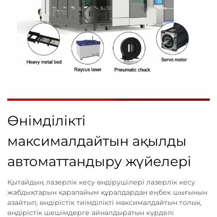
Өнімділікті
максималдайтын ақылды
автоматтандыру жүйелері
Қытайдың лазерлік кесу өндірушілері лазерлік кесу
жабдықтарын қарапайым құралдардан еңбек шығынын
азайтып, өндірістік тиімділікті максималдайтын толық
өндірістік шешімдерге айналдыратын күрделі