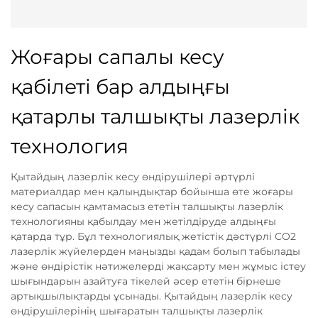
Жоғары сапалы кесу
қабілеті бар алдыңғы
қатарлы талшықты лазерлік
технология
Қытайдың лазерлік кесу өндірушілері әртүрлі
материалдар мен қалыңдықтар бойынша өте жоғары
кесу сапасын қамтамасыз ететін талшықты лазерлік
технологияны қабылдау мен жетілдіруде алдыңғы
қатарда тұр. Бұл технологиялық жетістік дәстүрлі CO2
лазерлік жүйелерден маңызды қадам болып табылады
және өндірістік нәтижелерді жақсарту мен жұмыс істеу
шығындарын азайтуға тікелей әсер ететін бірнеше
артықшылықтарды ұсынады. Қытайдың лазерлік кесу
өндірушілерінің шығаратын талшықты лазерлік