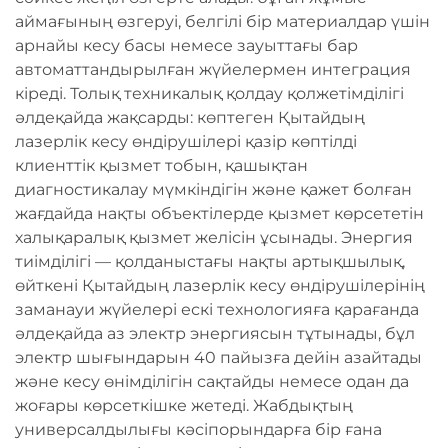
аймағының өзгеруі, белгілі бір материалдар үшін
арнайы кесу басы немесе зауыттағы бар
автоматтандырылған жүйелермен интеграция
кіреді. Толық техникалық қолдау қолжетімділігі
әлдеқайда жақсарды: көптеген Қытайдың
лазерлік кесу өндірушілері қазір көптілді
клиенттік қызмет тобын, қашықтан
диагностикалау мүмкіндігін және қажет болған
жағдайда нақты объектілерде қызмет көрсететін
халықаралық қызмет желісін ұсынады. Энергия
тиімділігі — қолданыстағы нақты артықшылық,
өйткені Қытайдың лазерлік кесу өндірушілерінің
заманауи жүйелері ескі технологияға қарағанда
әлдеқайда аз электр энергиясын тұтынады, бұл
электр шығындарын 40 пайызға дейін азайтады
және кесу өнімділігін сақтайды немесе одан да
жоғары көрсеткішке жетеді. Жабдықтың
универсалдылығы кәсіпорындарға бір ғана