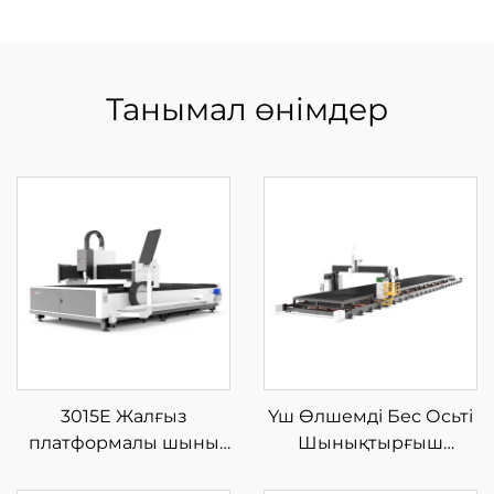
Танымал өнімдер
3015E Жалғыз
Үш Өлшемді Бес Осьті
платформалы шыны
Шынықтырғыш
талшықты лазерлі кесу
Лазерлі Кесу