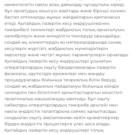
көмектесетін нақты алаң дайындау нұсқаулығы кіреді,
бұл орнатудың кешігуін азайтады және бірінші күннен
бастап оптималды жұмыс жағдайларын қамтамасыз
етеді. Қытайдың лазерлік кесу өндірушілерінің
тәжірибелі техниктері жабдықтың толық орнатылуын,
калибрлеуін және өнімділігін тексеруді орындайды;
сондай-ақ, клиенттердің өз материалдарында сынақ
кесулерін жүргізіп, жабдықтың мүмкіндіктерін
көрсетеді және негізгі жұмыс параметрлерін орнатады.
Қытайдың лазерлік кесу өндірушілері ұсынатын
операторлардың оқыту бағдарламалары лазерлік
физикасы, қауіпсіздік ережелері мен жөндеу
процедуралары бойынша теориялық білім беруді,
сондай-ақ жабдықтың пайдалануы бойынша өзіндік
сенімділік пен біліктілікті қалыптастыратын кеңістікті
практикалық машықтануды қамтиды. Бұл оқыту
сабақтары операторлардың тәжірибе деңгейі мен
нақты өндірістік талаптарына сәйкес қалыптасады,
сондықтан оқыту аяқталғаннан кейін қызметкерлер
бірден өндірістік процестерге үлес қоса алады.
Қытайдың лазерлік кесу өндірушілері толық