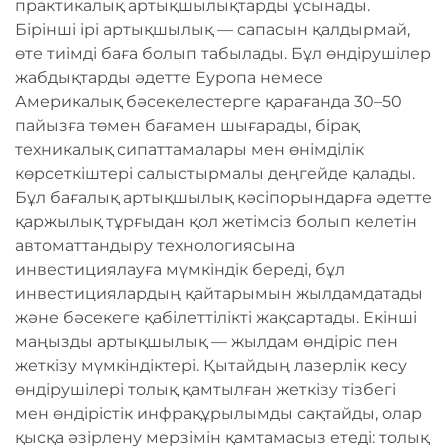
практикалық артықшылықтарды ұсынады.
Бірінші ірі артықшылық — сапасын қалдырмай,
өте тиімді баға болып табылады. Бұл өндірушілер
жабдықтарды әдетте Еуропа немесе
Америкалық бәсекелестерге қарағанда 30–50
пайызға төмен бағамен шығарады, бірақ
техникалық сипаттамалары мен өнімділік
көрсеткіштері салыстырмалы деңгейде қалады.
Бұл бағалық артықшылық кәсіпорындарға әдетте
қаржылық тұрғыдан қол жетімсіз болып келетін
автоматтандыру технологиясына
инвестициялауға мүмкіндік береді, бұл
инвестициялардың қайтарымын жылдамдатады
және бәсекеге қабілеттілікті жақсартады. Екінші
маңызды артықшылық — жылдам өндіріс пен
жеткізу мүмкіндіктері. Қытайдың лазерлік кесу
өндірушілері толық қамтылған жеткізу тізбегі
мен өндірістік инфрақұрылымды сақтайды, олар
қысқа әзірлену мерзімін қамтамасыз етеді: толық