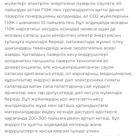
жүйелері электрлік энергияны лазерлік сәулеге 40
пайыздан астам ПӘК-пен түрлендіретін қатты денелі
лазерлік генерацияны қолданады, ал CO2 жүйелерінің
ПӘК-і шамамен 10 пайызға тең. Бұл әлдеқайда жоғары
ПӘК көрсеткіші кесудің осындай немесе одан да
жоғары сапасы үшін кемірілген электр энергиясын
тұтынуға мүмкіндік береді, нәтижесінде жұмыс істеу
шығындары төмендейді және экологиялық әсері
азаяды. Қытайдың лазерлік кесу өндірушілері
қолданатын талшықты лазерлік технология аз
дивергенциялы, өте концентрацияланған сәуле
сапасын қамтамасыз етеді, ол аэроғарыш, медициналық
құрылғылар өндірісі және дәл электроника сияқты
салаларда қатаң сапа талаптарына сай күрделі
өрнектер мен тар допусктерді дәл кесуге мүмкіндік
береді. Бұл жүйелердің қол жеткізетін кесу
жылдамдығы жұқа мен орташа қалыңдықтағы
материалдарды өңдеу кезінде дәстүрлі әдістерге
қарағанда 200–300 пайызға дейін артып кетеді, бұл
өндірістік қуатты әлдеқайда көтереді және
өндірушілерге қысқа мерзім ішінде үлкен