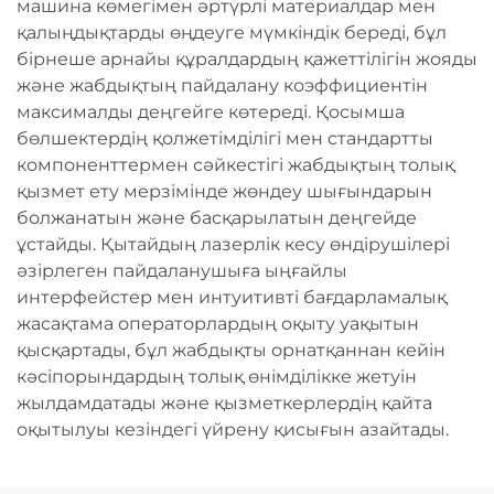
машина көмегімен әртүрлі материалдар мен
қалыңдықтарды өңдеуге мүмкіндік береді, бұл
бірнеше арнайы құралдардың қажеттілігін жояды
және жабдықтың пайдалану коэффициентін
максималды деңгейге көтереді. Қосымша
бөлшектердің қолжетімділігі мен стандартты
компоненттермен сәйкестігі жабдықтың толық
қызмет ету мерзімінде жөндеу шығындарын
болжанатын және басқарылатын деңгейде
ұстайды. Қытайдың лазерлік кесу өндірушілері
әзірлеген пайдаланушыға ыңғайлы
интерфейстер мен интуитивті бағдарламалық
жасақтама операторлардың оқыту уақытын
қысқартады, бұл жабдықты орнатқаннан кейін
кәсіпорындардың толық өнімділікке жетуін
жылдамдатады және қызметкерлердің қайта
оқытылуы кезіндегі үйрену қисығын азайтады.