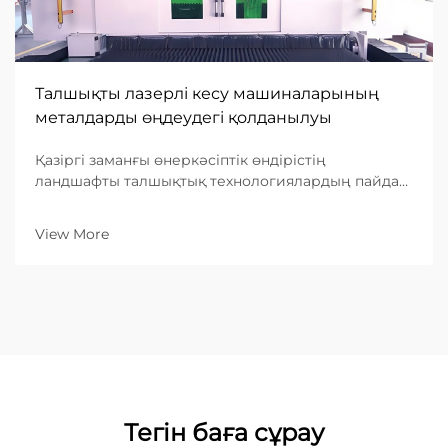
Талшықты лазерлі кесу машиналарының
металдарды өңдеудегі қолданылуы
Қазіргі заманғы өнеркәсіптік өндірістің
ландшафты талшықтық технологиялардың пайда
болуымен негізінен өзгерді. Металл өңдеу
саласында талшықты лазерлі кесу машинасы
View More
тиімділіктің, дәлдіктің және универсалдылықтың
ең жоғарғы шыңы болып табылады. Басқа...
Тегін баға сұрау