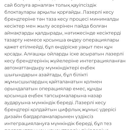
сай болуға арналған толық қауіпсіздік
блоктаулары арқылы қорғайды. Лазерлі кесу
брендтеріне тән таза кесу процесі минималды
кесіктер мен жылу әсерінен пайда болған
аймақтарды қалдырады, нәтижесінде кесіктерді
тазарту немесе қосымша өңдеу операциялары
қажет етілмейді, бұл өндіріске уақыт пен құн
қосады. Алғашқы ойларды іске асыратын лазерлі
кесу брендтерінің жүйелеріне интеграцияланған
автоматтандыру мүмкіндіктері еңбек
шығындарын азайтады, бұл білікті
жұмысшылардың қайталанатын қолмен
орындалатын операциялар емес, құнды
қосымша еңбек тапсырмаларына назар
аударуына мүмкіндік береді. Лазерлі кесу
брендтері қолдайтын цифрлық жұмыс үдерісі
дизайн бағдарламаларымен үздіксіз
интеграциялануға мүмкіндік береді, бұл тез