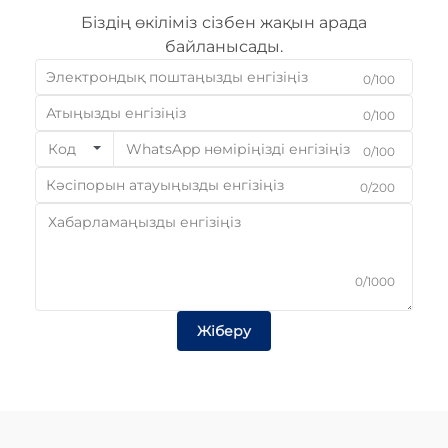
Біздің өкіліміз сізбен жақын арада
байланысады.
0/100
0/100
Код
0/100
0/200
0/1000
Жіберу