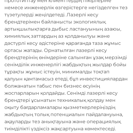
прототиптау мен клиенттердің пікірлеріне
немесе инженерлік өзгерістерге негізделген тез
түзетулерді жеңілдетеді. Лазерлі кесу
брендтерімен байланысты экологиялық
артықшылықтарға дыбыс ластануының азаюы,
химиялық заттардың аз қолданылуы және
дәстүрлі кесу әдістеріне қарағанда таза жұмыс
ортасы жатады. Орнатылған лазерлі кесу
брендтерінің өнімдеріне салынған ұзақ мерзімді
сенімділік инженерлігі жабдықтың жылдар бойы
тұрақты жұмыс істеуін, минималды тоқтап
қалуын қамтамасыз етеді, бұл инвестициялардан
болжанатын табыс пен бизнес өсуінің
жоспарларын қолдайды. Сенімді лазерлі кесу
брендтері ұсынатын техникалық қолдау мен
оқыту бағдарламалары қызметкерлеріңіздің
жабдықтың толық потенциалын пайдалануына,
ақауларды тез анықтауына және операциялық
тиімділікті үздіксіз жақсартуына көмектеседі.