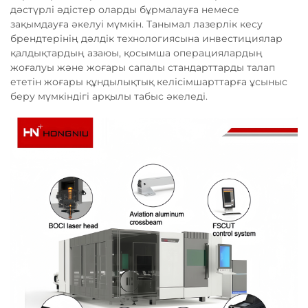
дәстүрлі әдістер оларды бұрмалауға немесе
зақымдауға әкелуі мүмкін. Танымал лазерлік кесу
брендтерінің дәлдік технологиясына инвестициялар
қалдықтардың азаюы, қосымша операциялардың
жоғалуы және жоғары сапалы стандарттарды талап
ететін жоғары құндылықтық келісімшарттарға ұсыныс
беру мүмкіндігі арқылы табыс әкеледі.