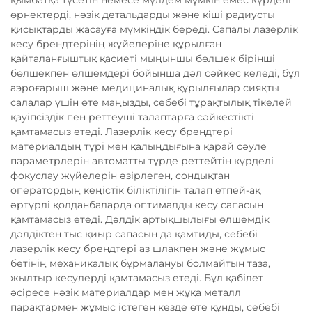
қымбатқа түсетін немесе мүлдем мүмкін емес күрделі
өрнектерді, нәзік детальдарды және кіші радиусты
қисықтарды жасауға мүмкіндік береді. Сапалы лазерлік
кесу брендтерінің жүйелеріне құрылған
қайталанғыштық қасиеті мыңыншы бөлшек бірінші
бөлшекпен өлшемдері бойынша дәл сәйкес келеді, бұл
аэроғарыш және медициналық құрылғылар сияқты
салалар үшін өте маңызды, себебі тұрақтылық тікелей
қауіпсіздік пен реттеуші талаптарға сәйкестікті
қамтамасыз етеді. Лазерлік кесу брендтері
материалдың түрі мен қалыңдығына қарай сәуле
параметрлерін автоматты түрде реттейтін күрделі
фокуслау жүйелерін әзірлеген, сондықтан
оператордың кеңістік біліктілігін талап етпей-ақ
әртүрлі қолданбаларда оптималды кесу сапасын
қамтамасыз етеді. Дәлдік артықшылығы өлшемдік
дәлдіктен тыс қиыр сапасын да қамтиды, себебі
лазерлік кесу брендтері аз шлакпен және жұмыс
бетінің механикалық бұрмалануы болмайтын таза,
жылтыр кесулерді қамтамасыз етеді. Бұл қабілет
әсіресе нәзік материалдар мен жұқа металл
парақтармен жұмыс істеген кезде өте құнды, себебі