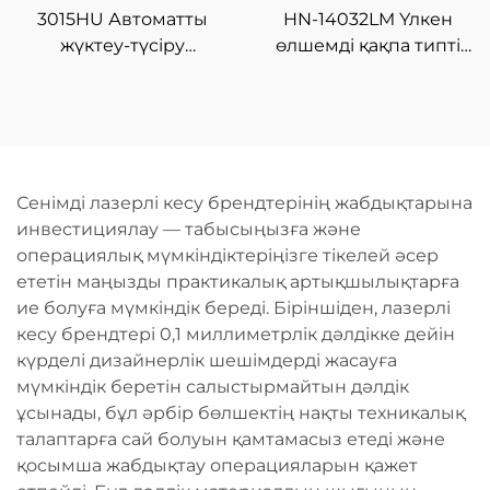
3015HU Автоматты
HN-14032LM Үлкен
жүктеу-түсіру
өлшемді қақпа типті
материал қоймасы бар
шыны талшықты
жабық типті шыны
лазерлі кесу
талшықты лазерлі кесу
машинасы
машинасы
Сенімді лазерлі кесу брендтерінің жабдықтарына
инвестициялау — табысыңызға және
операциялық мүмкіндіктеріңізге тікелей әсер
ететін маңызды практикалық артықшылықтарға
ие болуға мүмкіндік береді. Біріншіден, лазерлі
кесу брендтері 0,1 миллиметрлік дәлдікке дейін
күрделі дизайнерлік шешімдерді жасауға
мүмкіндік беретін салыстырмайтын дәлдік
ұсынады, бұл әрбір бөлшектің нақты техникалық
талаптарға сай болуын қамтамасыз етеді және
қосымша жабдықтау операцияларын қажет