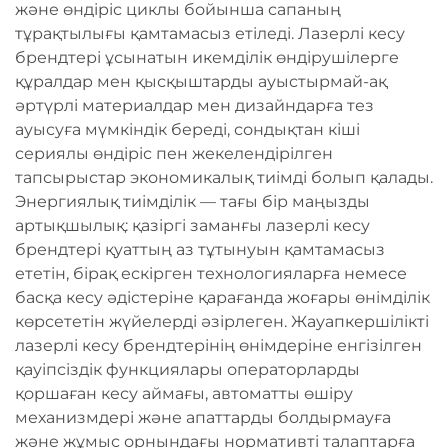
және өндіріс циклы бойынша сапаның
тұрақтылығы қамтамасыз етіледі. Лазерлі кесу
брендтері ұсынатын икемділік өндірушілерге
құралдар мен қысқыштарды ауыстырмай-ақ
әртүрлі материалдар мен дизайндарға тез
ауысуға мүмкіндік береді, сондықтан кіші
сериялы өндіріс пен жекелендірілген
тапсырыстар экономикалық тиімді болып қалады.
Энергиялық тиімділік — тағы бір маңызды
артықшылық: қазіргі заманғы лазерлі кесу
брендтері қуаттың аз тұтынуын қамтамасыз
ететін, бірақ ескірген технологияларға немесе
басқа кесу әдістеріне қарағанда жоғары өнімділік
көрсететін жүйелерді әзірлеген. Жауапкершілікті
лазерлі кесу брендтерінің өнімдеріне енгізілген
қауіпсіздік функциялары операторларды
қоршаған кесу аймағы, автоматты өшіру
механизмдері және апаттарды болдырмауға
және жұмыс орнындағы нормативті талаптарға