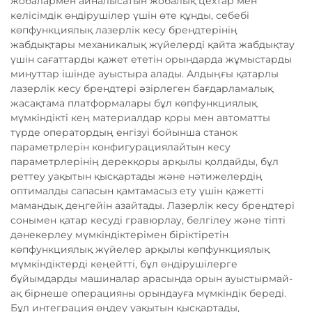
жобалармен айналысатын жобалық цехтар мен
келісімдік өндірушілер үшін өте құнды, себебі
көпфункциялық лазерлік кесу брендтерінің
жабдықтары механикалық жүйелерді қайта жабдықтау
үшін сағаттарды қажет ететін орындарда жұмыстарды
минуттар ішінде ауыстыра алады. Алдыңғы қатарлы
лазерлік кесу брендтері әзірлеген бағдарламалық
жасақтама платформалары бұл көпфункциялық
мүмкіндікті кең материалдар қоры мен автоматты
түрде оператордың енгізуі бойынша станок
параметрлерін конфигурациялайтын кесу
параметрлерінің дерекқоры арқылы қолдайды, бұл
реттеу уақытын қысқартады және нәтижелердің
оптималды сапасын қамтамасыз ету үшін қажетті
мамандық деңгейін азайтады. Лазерлік кесу брендтері
сонымен қатар кесуді гравюрлау, белгілеу және тіпті
дәнекерлеу мүмкіндіктерімен біріктіретін
көпфункциялық жүйелер арқылы көпфункциялық
мүмкіндіктерді кеңейтті, бұл өндірушілерге
бұйымдарды машиналар арасында орын ауыстырмай-
ақ бірнеше операцияны орындауға мүмкіндік береді.
Бұл интеграция өңдеу уақытын қысқартады,