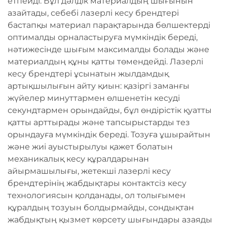
етпейді. Бұл дәлдік материалдың шығынын
азайтады, себебі лазерлі кесу брендтері
бастапқы материал парақтарында бөлшектерді
оптималды орналастыруға мүмкіндік береді,
нәтижесінде шығым максималды болады және
материалдың құны қатты төмендейді. Лазерлі
кесу брендтері ұсынатын жылдамдық
артықшылығын айту қиын: қазіргі заманғы
жүйелер минуттармен өлшенетін кесуді
секундтармен орындайды, бұл өндірістік қуатты
қатты арттырады және тапсырыстарды тез
орындауға мүмкіндік береді. Тозуға ұшырайтын
және жиі ауыстырылуы қажет болатын
механикалық кесу құралдарынан
айырмашылығы, жетекші лазерлі кесу
брендтерінің жабдықтары контактсіз кесу
технологиясын қолданады, ол толығымен
құралдың тозуын болдырмайды, сондықтан
жабдықтың қызмет көрсету шығындары азаяды