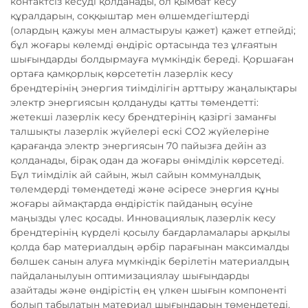
контактсіз кесуді қолданады, ол қымбат кесу
құралдарын, соққыштар мен өлшемдегіштерді
(олардың қажуы мен алмастыруы қажет) қажет етпейді;
бұл жоғары көлемді өндіріс ортасында тез ұлғаятын
шығындарды болдырмауға мүмкіндік береді. Қоршаған
ортаға қамқорлық көрсететін лазерлік кесу
брендтерінің энергия тиімділігін арттыру жаңалықтары
электр энергиясын қолдануды қатты төмендетті:
жетекші лазерлік кесу брендтерінің қазіргі заманғы
талшықты лазерлік жүйелері ескі CO2 жүйелеріне
қарағанда электр энергиясын 70 пайызға дейін аз
қолданады, бірақ одан да жоғары өнімділік көрсетеді.
Бұл тиімділік ай сайын, жыл сайын коммуналдық
төлемдерді төмендетеді және әсіресе энергия құны
жоғары аймақтарда өндірістік пайданың өсуіне
маңызды үлес қосады. Инновациялық лазерлік кесу
брендтерінің күрделі қосылу бағдарламалары арқылы
қолда бар материалдың әрбір парағынан максималды
бөлшек санын алуға мүмкіндік берілетін материалдың
пайдаланылуын оптимизациялау шығындарды
азайтады және өндірістің ең үлкен шығын компоненті
болып табылатын материал шығындарын төмендетеді.