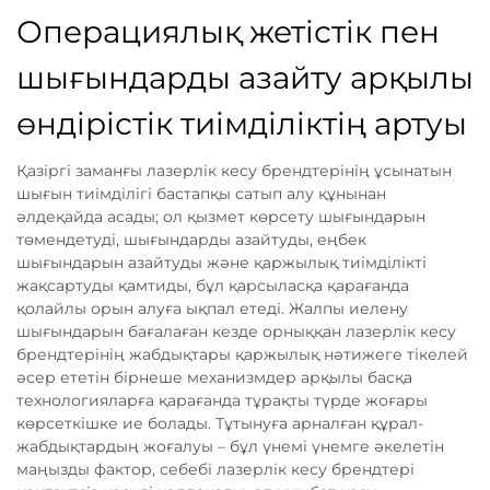
Операциялық жетістік пен
шығындарды азайту арқылы
өндірістік тиімділіктің артуы
Қазіргі заманғы лазерлік кесу брендтерінің ұсынатын
шығын тиімділігі бастапқы сатып алу құнынан
әлдеқайда асады; ол қызмет көрсету шығындарын
төмендетуді, шығындарды азайтуды, еңбек
шығындарын азайтуды және қаржылық тиімділікті
жақсартуды қамтиды, бұл қарсыласқа қарағанда
қолайлы орын алуға ықпал етеді. Жалпы иелену
шығындарын бағалаған кезде орныққан лазерлік кесу
брендтерінің жабдықтары қаржылық нәтижеге тікелей
әсер ететін бірнеше механизмдер арқылы басқа
технологияларға қарағанда тұрақты түрде жоғары
көрсеткішке ие болады. Тұтынуға арналған құрал-
жабдықтардың жоғалуы – бұл үнемі үнемге әкелетін
маңызды фактор, себебі лазерлік кесу брендтері