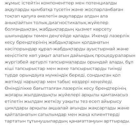
жұмыс істейтін компоненттер мен потенциалды
ақауларды қымбатқа түсетін және жоспарланбаған
тоқтап қалуға әкелетін ақауларды алдын ала
анықтайтын толық диагностикалық жүйелер
болғандықтан, жабдықтардың қызмет көрсету
шығындары төмен деңгейде қалады. Икемді лазерлік
кесу брендтерінің жабдықтарын қолданатын
кәсіпорындар құрал-жабдықтарды ауыстырмай және
кеңістікте көп уақыт алатын дайындық процедураларын
жүргізбей әртүрлі тапсырмаларды орындай алады, бұл
кіші тапсырыстар мен жеке тапсырыстарды тиімді
түрде орындауға мүмкіндік береді, сондықтан қол
жетімді нарықтар мен табыс көздері кеңейеді.
Өнімділікке бағытталған лазерлік кесу брендтерінің
жоғары жылдамдықты жүйелері арқылы қамтамасыз
етілетін жылдам жеткізу уақыты тез есеп айырысу
циклдары арқылы ақшалай ағынды жақсартады және
қайталанатын сатылымдар мен жаңа клиенттерді
тартатын тұтынушылардың қанағаттануын арттырады.