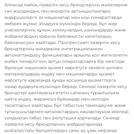
Алғысқа лайық лазерлік кесу брендтерінің жүйелеріне
тән жылдамдық пен өнімділік артықшылықтары
өндірушілерге аз машиналар мен кіші ғимараттарда
көбірек жұмыс атқаруға мүмкіндік береді, бұл жер
учаскелерінің құнын, коммуналдық шығындарды және
жабдықтардың қорына байланысты капиталдың
байланысуын азайтады. Прогрессивті лазерлік кесу
брендтерінің өнімдеріне интеграцияланған
автоматтандыру функциялары арқылы қол жеткізілетін
еңбек тиімділігінің артуы операторларға бір мезгілде
бірнеше машинаға қызмет көрсетуге немесе қолмен
материалдарды өңдеу мен машиналарды қызмет
көрсетуге қарағанда құнды қосымша қызметтерге
назар аударуға мүмкіндік береді. Сенімді лазерлік кесу
брендтері қамтамасыз ететін сапаның тұрақтылығы
қайта өңдеу, жарамсыз бұйымдар мен кепілдік
талаптарын азайтады, бұл табыстың төмендеуіне және
тұтынушылармен қатынастардың нашарлауына әкеледі;
сондықтан табыс пен репутация қорғалады. Сенімді
лазерлік кесу брендтерінің жабдықтарында
қозғалыстағы бөлшектердің саны аз, ұзақ мерзімді