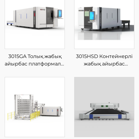
3015GA Толық жабық
3015HSD Контейнерлі
айырбас платформалы
жабық айырбас
шыны талшықты
платформалы шыны
лазерлі кесу
талшықты лазерлі кесу
машинасы
машинасы