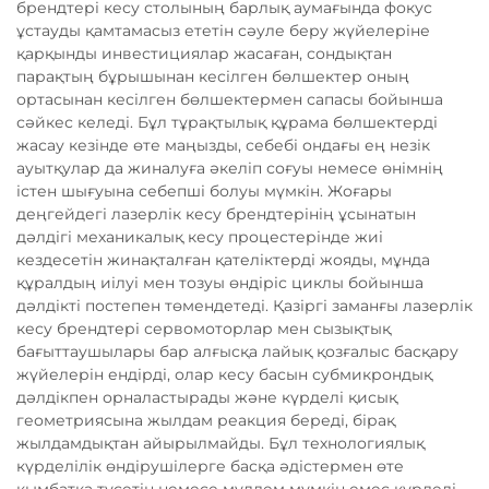
брендтері кесу столының барлық аумағында фокус
ұстауды қамтамасыз ететін сәуле беру жүйелеріне
қарқынды инвестициялар жасаған, сондықтан
парақтың бұрышынан кесілген бөлшектер оның
ортасынан кесілген бөлшектермен сапасы бойынша
сәйкес келеді. Бұл тұрақтылық құрама бөлшектерді
жасау кезінде өте маңызды, себебі ондағы ең незік
ауытқулар да жиналуға әкеліп соғуы немесе өнімнің
істен шығуына себепші болуы мүмкін. Жоғары
деңгейдегі лазерлік кесу брендтерінің ұсынатын
дәлдігі механикалық кесу процестерінде жиі
кездесетін жинақталған қателіктерді жояды, мұнда
құралдың иілуі мен тозуы өндіріс циклы бойынша
дәлдікті постепен төмендетеді. Қазіргі заманғы лазерлік
кесу брендтері сервомоторлар мен сызықтық
бағыттаушылары бар алғысқа лайық қозғалыс басқару
жүйелерін ендірді, олар кесу басын субмикрондық
дәлдікпен орналастырады және күрделі қисық
геометриясына жылдам реакция береді, бірақ
жылдамдықтан айырылмайды. Бұл технологиялық
күрделілік өндірушілерге басқа әдістермен өте