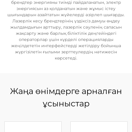
брендтер энергияны тиімді пайдаланатын, электр
энергиясын аз қолданатын және жұмыс істеу
шығындарын азайтатын жүйелерді әзірлеп шығарды.
Лазерлік кесу брендтерінің үздіксіз дамуы өңдеу
жылдамдығын арттыру, лазерлік сәуленің сапасын
жақсарту және барлық біліктілік деңгейіндегі
операторлар үшін күрделі операцияларды
жеңілдететін интерфейстерді жетілдіру бойынша
жүргізілетін ғылыми зерттеулердің нәтижесін
көрсетеді.
Жаңа өнімдерге арналған
ұсыныстар