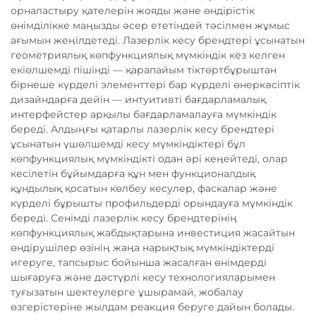
орналастыру қателерін жояды және өндірістік
өнімділікке маңызды әсер ететіндей тәсілмен жұмыс
ағымын жеңілдетеді. Лазерлік кесу брендтері ұсынатын
геометриялық көпфункциялық мүмкіндік кез келген
екіөлшемді пішінді — қарапайым тіктөртбұрыштан
бірнеше күрделі элементтері бар күрделі өнеркәсіптік
дизайндарға дейін — интуитивті бағдарламалық
интерфейстер арқылы бағдарламалауға мүмкіндік
береді. Алдыңғы қатарлы лазерлік кесу брендтері
ұсынатын үшөлшемді кесу мүмкіндіктері бұл
көпфункциялық мүмкіндікті одан әрі кеңейтеді, олар
кесілетін бұйымдарға құн мен функционалдық
құндылық қосатын көлбеу кесулер, фаскалар және
күрделі бұрышты профильдерді орындауға мүмкіндік
береді. Сенімді лазерлік кесу брендтерінің
көпфункциялық жабдықтарына инвестиция жасайтын
өндірушілер өзінің жаңа нарықтық мүмкіндіктерді
игеруге, тапсырыс бойынша жасалған өнімдерді
шығаруға және дәстүрлі кесу технологияларымен
туғызатын шектеулерге ұшырамай, жобалау
өзгерістеріне жылдам реакция беруге дайын болады.