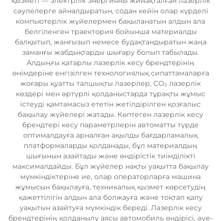
қызметі — электрлік энергияны жинақталған лазерлік
сәулелерге айналдыратын, содан кейін олар күрделі
компьютерлік жүйелермен бақыланатын алдын ала
белгіленген траектория бойынша материалды
балқытып, жанғызып немесе будақтандыратын жаңа
заманғы жабдықтарды шығару болып табылады.
Алдыңғы қатарлы лазерлік кесу брендтерінің
өнімдеріне енгізілген технологиялық сипаттамаларға
жоғары қуатты талшықты лазерлер, CO₂ лазерлік
көздері мен әртүрлі қолданыстарда тұрақты жұмыс
істеуді қамтамасыз ететін жетілдірілген қозғалыс
бақылау жүйелері жатады. Көптеген лазерлік кесу
брендтері кесу параметрлерін автоматты түрде
оптималдауға арналған ақылды бағдарламалық
платформаларды қолданады, бұл материалдың
шығынын азайтады және өндірістік тиімділікті
максималдайды. Бұл жүйелер нақты уақытта бақылау
мүмкіндіктеріне ие, олар операторларға машина
жұмысын бақылауға, техникалық қызмет көрсетудің
қажеттілігін алдын ала болжауға және тоқтап қалу
уақытын азайтуға мүмкіндік береді. Лазерлік кесу
брендтерінің қолданылу аясы автомобиль өндірісі, әуе-