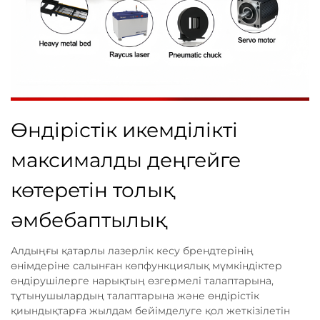
Өндірістік икемділікті
максималды деңгейге
көтеретін толық
әмбебаптылық
Алдыңғы қатарлы лазерлік кесу брендтерінің
өнімдеріне салынған көпфункциялық мүмкіндіктер
өндірушілерге нарықтың өзгермелі талаптарына,
тұтынушылардың талаптарына және өндірістік
қиындықтарға жылдам бейімделуге қол жеткізілетін