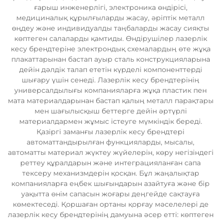
ғарыш инженерлігі, электроника өндірісі,
медициналық құрылғыларды жасау, әріптік металл
өңдеу және индивидуалды таңбаларды жасау сияқты
көптеген салаларды қамтиды. Өндірушілер лазерлік
кесу брендтеріне электрондық схемалардың өте жұқа
плакаттарынан бастап ауыр сталь конструкцияларына
дейін дәлдік талап ететін күрделі компоненттерді
шығару үшін сенеді. Лазерлік кесу брендтерінің
универсалдылығы компанияларға жұқа пластик пен
мата материалдарынан бастап қалың металл парақтары
мен шағылысқыш беттерге дейін әртүрлі
материалдармен жұмыс істеуге мүмкіндік береді.
Қазіргі заманғы лазерлік кесу брендтері
автоматтандырылған функцияларды, мысалы,
автоматты материал жүктеу жүйелерін, көру негізіндегі
реттеу құралдарын және интеграцияланған сапа
тексеру механизмдерін қосқан. Бұл жаңалықтар
компанияларға еңбек шығындарын азайтуға және бір
уақытта өнім сапасын жоғары деңгейде сақтауға
көмектеседі. Қоршаған ортаны қорғау мәселелері де
лазерлік кесу брендтерінің дамуына әсер етті: көптеген