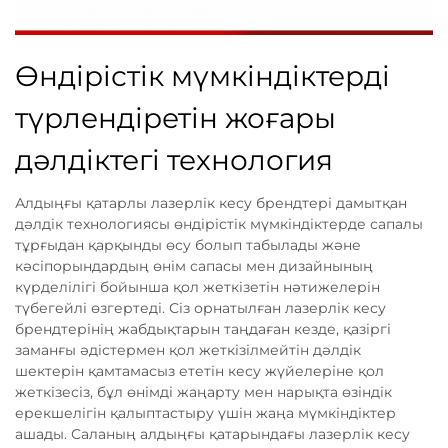
Өндірістік мүмкіндіктерді
түрлендіретін жоғары
дәлдіктегі технология
Алдыңғы қатарлы лазерлік кесу брендтері дамытқан
дәлдік технологиясы өндірістік мүмкіндіктерде сапалы
тұрғыдан қарқынды өсу болып табылады және
кәсіпорындардың өнім сапасы мен дизайнының
күрделілігі бойынша қол жеткізетін нәтижелерін
түбегейлі өзгертеді. Сіз орнатылған лазерлік кесу
брендтерінің жабдықтарын таңдаған кезде, қазіргі
заманғы әдістермен қол жеткізілмейтін дәлдік
шектерін қамтамасыз ететін кесу жүйелеріне қол
жеткізесіз, бұл өнімді жаңарту мен нарықта өзіндік
ерекшелігін қалыптастыру үшін жаңа мүмкіндіктер
ашады. Саланың алдыңғы қатарындағы лазерлік кесу