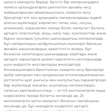
шексіз икемділік береді. Белгілі бір материалдарға
немесе қалыңдықтарға шектелген арнайы кесу
жабдықтарынан айырмашылығы, лазерлік кесу
брендтері өте кең ауқымдағы материалдарды өңдей
алатын жүйелерді әзірлеген: титан, мыс, латунь,
алюминий, коррозияға төзімді болат, көміртегі болаты,
әртүрлі пластиктер, ағаш, мата, тері, композиттер және
бұрын қиындық туғызған шағылдырғыш материалдар.
Бұл материалдық көпфункциялық мүмкіндік бірнеше
арнайы машиналардың қажеттілігін жояды, бұл
бизнеске капиталдық шығындарды азайтады және
әртүрлі нарықтарға қызмет көрсететін кәсіпорындар
үшін өндірістік жоспарлауды жеңілдетеді.
Инновацияларға бағытталған лазерлік кесу брендтері
әрбір материал мен қолданысқа оптимизацияланатын
реттелетін қуат шығысы мен импульстық параметрлері
бар жүйелерді жасаған, осылайша нәтижелердің
сапасын қамтамасыз етеді — ол 0,5 миллиметрлік жұқа
коррозияға төзімді болатты кескенде де, 25
миллиметрлік қатты көміртегі болатын тақтайшаны
кескенде де. Бұл икемділік күнделікті әртүрлі