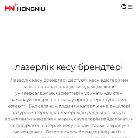
лазерлік кесу брендтері
Лазерлік кесу брендтері дәстүрлі кесу әдістерімен
салыстырғанда дәлдік, жылдамдық және
универсалдылық қасиеттерін ұсынатындықтан,
заманауи өндіріс пен жасау процестерін түбегейлі
өзгертті. Бұл саланың алдыңғы қатарлы өндірушілері
әртүрлі материалдарды ерекше дәлдікпен кесуге
арналған жинақталған жарық сәулелерін пайдаланатын
жетілдірілген лазерлік кесу жабдықтарын әзірлеуге
маманданған. Лазерлік кесу брендтерінің негізгі