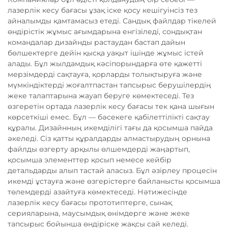
лазерлік кесу бағасы ұзақ іске қосу кешігуінсіз тез
айналымды қамтамасыз етеді. Сандық файлдар тікелей
өндірістік жұмыс ағымдарына енгізіледі, сондықтан
командалар дизайнды растаудан бастап дайын
бөлшектерге дейін қысқа уақыт ішінде жұмыс істей
алады. Бұл жылдамдық кәсіпорындарға өте қажетті
мерзімдерді сақтауға, қорларды толықтыруға және
мүмкіндіктерді жоғалтпастан тапсырыс берушілердің
жеке талаптарына жауап беруге көмектеседі. Тез
өзгеретін ортада лазерлік кесу бағасы тек қана шығын
көрсеткіші емес. Бұл — бәсекеге қабілеттілікті сақтау
құралы. Дизайнның икемділігі тағы да қосымша пайда
әкеледі. Сіз қатты құралдарды алмастырудың орнына
файлды өзгерту арқылы өлшемдерді жаңартып,
қосымша элементтер қосып немесе кейбір
детальдарды алып тастай аласыз. Бұл әзірлеу процесін
икемді ұстауға және өзгерістерге байланысты қосымша
төлемдерді азайтуға көмектеседі. Нәтижесінде
лазерлік кесу бағасы прототиптерге, сынақ
серияларына, маусымдық өнімдерге және жеке
тапсырыс бойынша өндіріске жақсы сай келеді.