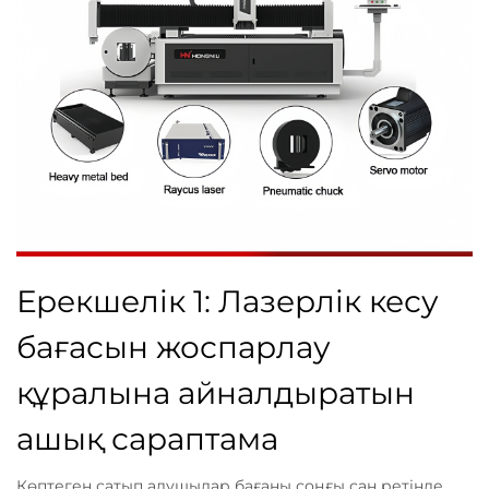
Ерекшелік 1: Лазерлік кесу
бағасын жоспарлау
құралына айналдыратын
ашық сараптама
Көптеген сатып алушылар бағаны соңғы сан ретінде