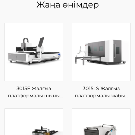
Жаңа өнімдер
3015E Жалғыз
3015LS Жалғыз
платформалы шыны
платформалы жабық
талшықты лазерлі кесу
шыны талшықты
машинасы
лазерлі кесу
машинасы