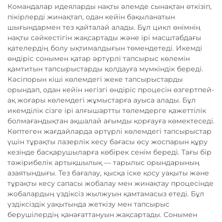
Командалар идеяларды нақты әлемде сынақтан өткізіп,
пікірлерді жинақтап, одан кейін бақыланатын
шығындармен тез қайталай алады. Бұл цикл өнімнің
нақты сәйкестігін жақсартады және ірі масштабдағы
қателердің болу ықтималдығын төмендетеді. Икемді
өндіріс сонымен қатар әртүрлі тапсырыс көлемін
қамтитын тапсырыстарды қолдауға мүмкіндік береді.
Кәсіпорын кіші көлемдегі жеке тапсырыстарды
орындап, одан кейін негізгі өндіріс процесін өзгертпей-
ақ жоғары көлемдегі жұмыстарға ауыса алады. Бұл
икемділік сізге ірі алғышартты төлемдерге қажеттілік
болмағандықтан ақшалай ағымды қорғауға көмектеседі.
Көптеген жағдайларда әртүрлі көлемдегі тапсырыстар
үшін тұрақты лазерлік кесу бағасы өсу жоспарын құру
кезінде басқарушыларға көбірек сенім береді. Тағы бір
тәжірибелік артықшылық — тарылыс орындарының
азаятындығы. Тез бағалау, қысқа іске қосу уақыты және
тұрақты кесу сапасы жобалау мен жинақтау процесінде
жобалардың үздіксіз жылжуын қамтамасыз етеді. Бұл
үздіксіздік уақытында жеткізу мен тапсырыс
берушілердің қанағаттануын жақсартады. Сонымен