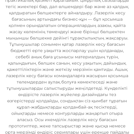
практикалық қызметі қарапайым: цифрлық сызбаларды
тегіс жиектері бар, дәл өлшемдері бар және аз қалдық
қалдыратын бөлшектерге айналдыру. Лазерлік кесу
бағасының артындағы бизнес-құн — бұл қосымша
қолмен орындалатын операциялардың азаюы, қайта
жасау көлемінің төмендеуі және бірінші бөлшектен
мыңыншы бөлшекке дейінгі тұрақтылықтың жақсаруы.
Тұтынушылар сонымен қатар лазерлік кесу бағасын
бюджетті ерте уақытта жоспарлау үшін қолданады,
себебі анық баға ұсынысы материалдың түрін,
қалыңдығын, бөлшек санын, кесу уақытын, дайындық
қажеттіліктерін және жеткізу мерзімін қамтиды. Ашық
лазерлік кесу бағасы командаларға жасырын қосымша
төлемдерден аулақ болуға көмектеседі және
тұтынушыларды салыстыруды жеңілдетеді. Күнделікті
өндірісте лазерлік жүйелер дизайндағы тез
өзгерістерді қолдайды, сондықтан сіз қымбат тұратын
құрал-жабдықтарды қолданбай-ақ тесіктерді,
ойықтарды немесе контурларды жаңартып отыра
аласыз. Осы икемділік лазерлік кесу бағасын
прототиптер, жеке тапсырыстар және қысқа немесе
орта мерзімді өндіріс сериялары үшін ерекше пайдалы