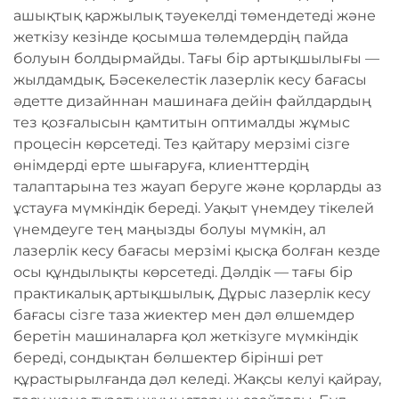
ашықтық қаржылық тәуекелді төмендетеді және
жеткізу кезінде қосымша төлемдердің пайда
болуын болдырмайды. Тағы бір артықшылығы —
жылдамдық. Бәсекелестік лазерлік кесу бағасы
әдетте дизайннан машинаға дейін файлдардың
тез қозғалысын қамтитын оптималды жұмыс
процесін көрсетеді. Тез қайтару мерзімі сізге
өнімдерді ерте шығаруға, клиенттердің
талаптарына тез жауап беруге және қорларды аз
ұстауға мүмкіндік береді. Уақыт үнемдеу тікелей
үнемдеуге тең маңызды болуы мүмкін, ал
лазерлік кесу бағасы мерзімі қысқа болған кезде
осы құндылықты көрсетеді. Дәлдік — тағы бір
практикалық артықшылық. Дұрыс лазерлік кесу
бағасы сізге таза жиектер мен дәл өлшемдер
беретін машиналарға қол жеткізуге мүмкіндік
береді, сондықтан бөлшектер бірінші рет
құрастырылғанда дәл келеді. Жақсы келуі қайрау,