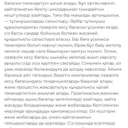
бағасын төмендетуін шеше алады. Бұл ортақ көрініс
қайталанатын бекіту циклдарынан туындайтын
кешігулерді азайтады. Тағы бір маңызды артықшылық
— тұтынушыларды салыстыру. Әрбір тұтынушы
құрылымдалған лазерлік кесу бағасын ұсынған кезде,
сіз басты сандар бойынша болжам жасамай,
құндылықты салыстыра аласыз. Бір баға ұсынысы
төменірек болып көрінуі мүмкін, бірақ бұл баяу жеткізу
немесе нашар сапа бақылауын қамтуы мүмкін. Толық
лазерлік кесу бағасы шынайы көлемді ашып көрсету
арқылы сізді осы қауіптен сақтайды. Сонымен қатар, ол
ұзақ мерзімді болжамдауға да қолдау көрсетеді. Айына
бірнеше рет тапсырыс беретін компаниялар лазерлік
кесу бағасындағы тенденцияларды бақылай алады
және процестің жақсартылуы құндылықты қалай
төмендететінін анықтай алады. Практикалық жағынан
айтқанда, ашық бағалау қателіктерді азайтады, қайта
жасауды болдырмаиды және жобаларды белгіленген
мерзімде орындауды қамтамасыз етеді. Ол кішігірім
жеке жобаларды да, үлкен қайталанатын
тапсырыстарды да қорғайды. Сіз соңында есептерді