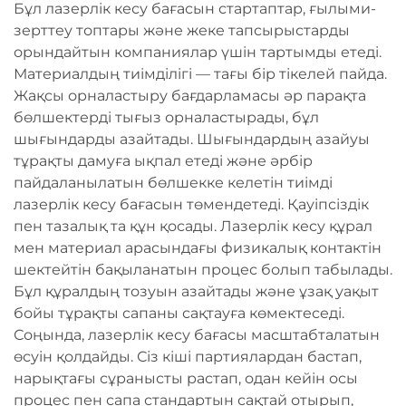
Бұл лазерлік кесу бағасын стартаптар, ғылыми-
зерттеу топтары және жеке тапсырыстарды
орындайтын компаниялар үшін тартымды етеді.
Материалдың тиімділігі — тағы бір тікелей пайда.
Жақсы орналастыру бағдарламасы әр парақта
бөлшектерді тығыз орналастырады, бұл
шығындарды азайтады. Шығындардың азайуы
тұрақты дамуға ықпал етеді және әрбір
пайдаланылатын бөлшекке келетін тиімді
лазерлік кесу бағасын төмендетеді. Қауіпсіздік
пен тазалық та құн қосады. Лазерлік кесу құрал
мен материал арасындағы физикалық контактін
шектейтін бақыланатын процес болып табылады.
Бұл құралдың тозуын азайтады және ұзақ уақыт
бойы тұрақты сапаны сақтауға көмектеседі.
Соңында, лазерлік кесу бағасы масштабталатын
өсуін қолдайды. Сіз кіші партиялардан бастап,
нарықтағы сұранысты растап, одан кейін осы
процес пен сапа стандартын сақтай отырып,