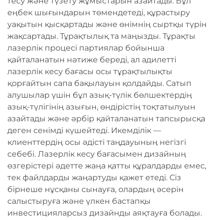
тесу және түзету жұмыстарын азайтады. Бұл
еңбек шығындарын төмендетеді, құрастыру
уақытын қысқартады және өнімнің сыртқы түрін
жақсартады. Тұрақтылық та маңызды. Тұрақты
лазерлік процесі партиялар бойынша
қайталанатын нәтиже береді, ал адилетті
лазерлік кесу бағасы осы тұрақтылықты
қорғайтын сапа бақылауын қолдайды. Сатып
алушылар үшін бұл азық-түлік бөлшектердің
азық-түлігінің азығын, өндірістің тоқтатылуын
азайтады және әрбір қайталанатын тапсырысқа
деген сенімді күшейтеді. Икемділік —
клиенттердің осы әдісті таңдауының негізгі
себебі. Лазерлік кесу бағасымен дизайның
өзгерістері әдетте жаңа қатты құралдарды емес,
тек файлдарды жаңартуды қажет етеді. Сіз
бірнеше нұсқаны сынауға, олардың әсерін
салыстыруға және үлкен бастапқы
инвестицияларсыз дизайнды аяқтауға болады.