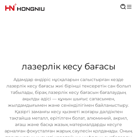
лазерлік кесу бағасы
Адамдар өндіріс нұсқаларын салыстырған кезде
лазерлік кесу бағасы жиі бірінші тексеретін сан болып
табылады, бірақ лазерлік кесу бағасын бағалаудың
ақылды әдісі — құнын шығыс сапасымен,
жылдамдығымен және сенімділігімен байланыстыру.
Қазіргі заманғы кесу қызметі жоғары дәлдікпен
тақтайша металл, ерітілген болат, алюминий, акрил,
ағаш және басқа жазық материалдарды кесуге
арналған фокусталған жарық сәулесін қолданады. Оның