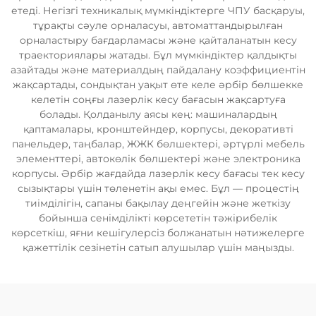
етеді. Негізгі техникалық мүмкіндіктерге ЧПУ басқаруы,
тұрақты сәуле орналасуы, автоматтандырылған
орналастыру бағдарламасы және қайталанатын кесу
траекториялары жатады. Бұл мүмкіндіктер қалдықты
азайтады және материалдың пайдалану коэффициентін
жақсартады, сондықтан уақыт өте келе әрбір бөлшекке
келетін соңғы лазерлік кесу бағасын жақсартуға
болады. Қолданылу аясы кең: машиналардың
қаптамалары, кронштейндер, корпусы, декоративті
панельдер, таңбалар, ЖЖК бөлшектері, әртүрлі мебель
элементтері, автокөлік бөлшектері және электроника
корпусы. Әрбір жағдайда лазерлік кесу бағасы тек кесу
сызықтары үшін төленетін ақы емес. Бұл — процестің
тиімділігін, сапаны бақылау деңгейін және жеткізу
бойынша сенімділікті көрсететін тәжірибелік
көрсеткіш, яғни кешігулерсіз болжанатын нәтижелерге
қажеттілік сезінетін сатып алушылар үшін маңызды.