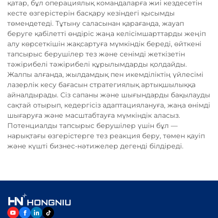
қатар, бұл операциялық командаларға жиі кездесетін
кесте өзгерістерін басқару кезіндегі қысымды
төмендетеді. Тұтыну саласынан қарағанда, жауап
беруге қабілетті өндіріс жаңа келісімшарттарды жеңіп
алу көрсеткішін жақсартуға мүмкіндік береді, өйткені
тапсырыс берушілер тез және сенімді жеткізетін
тәжірибелі тәжірибелі құрылымдарды қолдайды.
Жалпы алғанда, жылдамдық пен икемділіктің үйлесімі
лазерлік кесу бағасын стратегиялық артықшылыққа
айналдырады. Сіз сапаны және шығындарды бақылауды
сақтай отырып, кедергісіз адаптациялануға, жаңа өнімді
шығаруға және масштабтауға мүмкіндік аласыз.
Потенциалды тапсырыс берушілер үшін бұл —
нарықтағы өзгерістерге тез реакция беру, төмен қауіп
және күшті бизнес-нәтижелер дегенді білдіреді.