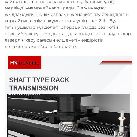
қайталанғыш шығыс лазерлік кесу бағасын ұзақ
мерзімді үнемге айналдырады. Сіз жинақтау
жылдамдығын, өнім сапасын және жеткізу сенімділігін
қорғайтын сенімді жұмыс істеу үшін төлейсіз. Бұл —
тұтынушылар күнделікті операцияларда сезінетін
тәжірибелік құн, сондықтан да ақылды сатып алушылар
лазерлік кесу бағасын өлшенетін өндірістік
нәтижелермен бірге бағалайды.