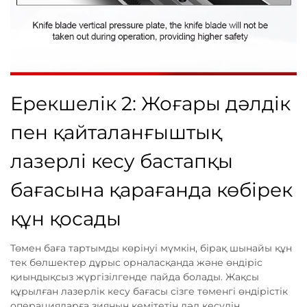
Ерекшелік 2: Жоғары дәлдік
пен қайталанғыштық
лазерлі кесу бастапқы
бағасына қарағанда көбірек
құн қосады
Төмен баға тартымды көрінуі мүмкін, бірақ шынайы құн
тек бөлшектер дұрыс орналасқанда және өндіріс
қиындықсыз жүргізілгенде пайда болады. Жақсы
құрылған лазерлік кесу бағасы сізге төменгі өндірістік
операцияларға зиянын кемітетін дәл кесудің