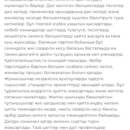
мүмкіндігін береді. Дәл кесілген бөлшектерде тесіктер
дәл келеді, тіркемелер орындарына дәл келеді және
жинақтау кезінде бөлшектерді күшпен біріктіруге тура
келмейді. Бұл тікелей еңбек уақытын қысқартады,
себебі командалар шеттерді түзетуге, тесіктерді
кеңейтуге немесе бөлшектерді қайта жасауға аз ғана
күш жұмсайды. Бірнеше партия бойынша бұл
сенімділік жиі лазерлік кесу бағасын бастапқыда ең
төмен деңгейге дейін түсірудің орнына көп үнемдейді.
Қайталанғыштық та осындай маңызды. Әрбір
партиядағы барлық бөлшек сызбаға сәйкес келсе,
жинақтау процесі болжанатын болып қалады.
Жұмысшылар кездейсоқ ауытқуларды іздеуге
тырыспай, стандартты әрекеттерді орындай алады. Бұл
тұрақтылық өндірістік қуатты жақсартады және жеткізу
сапасын нығайтады. Жалпы шығынды бақылайтын
тұтынушылар жиі қалдықтар мен қайта өңдеу көлемі
қатты төмендеген кезде, нақты лазерлік кесу бағасы
әрбір дайын өнімге қатысты төмендейтінін байқайды.
Дәлдік сонымен қатар өнімнің сыртқы түрін
жақсартады. Таза шеттер мен дәл профильдер