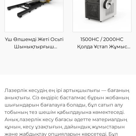
Үш Өлшемді Жеті Осьті
1500HC / 2000HC
Шынықтырғыш
Қолда Ұстап Жұмыс
Лазерлі Кесу
Істеуге Арналған
Машинасы
Шынықтырғыш
Лазерлі Тазалау
Машинасы
Лазерлік кесудің ең ірі артықшылығы — бағаның
анықтығы. Сіз өндіріс басталмас бұрын жобаның
шығындарын бағалауға болады, бұл сатып алу
тобының тез шешім қабылдауына көмектеседі.
Анық лазерлік кесу бағасы әдетте материалдың
құнын, кесу ұзақтығын, дайындық жұмыстарын
және жабдықтау опцияларын көрсетеді. Бұл