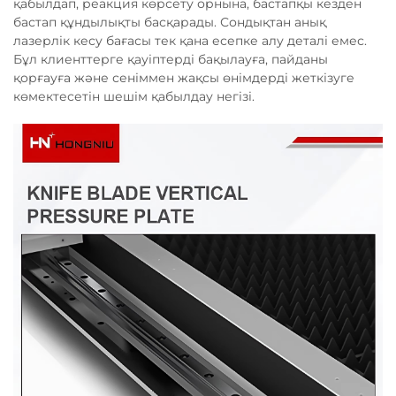
қабылдап, реакция көрсету орнына, бастапқы кезден
бастап құндылықты басқарады. Сондықтан анық
лазерлік кесу бағасы тек қана есепке алу деталі емес.
Бұл клиенттерге қауіптерді бақылауға, пайданы
қорғауға және сеніммен жақсы өнімдерді жеткізуге
көмектесетін шешім қабылдау негізі.