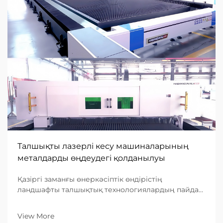
Талшықты лазерлі кесу машиналарының
металдарды өңдеудегі қолданылуы
Қазіргі заманғы өнеркәсіптік өндірістің
ландшафты талшықтық технологиялардың пайда
болуымен негізінен өзгерді. Металл өңдеу
саласында талшықты лазерлі кесу машинасы
View More
тиімділіктің, дәлдіктің және универсалдылықтың