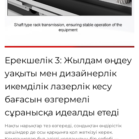
Ерекшелік 3: Жылдам өңдеу
уақыты мен дизайнерлік
икемділік лазерлік кесу
бағасын өзгермелі
сұранысқа идеалды етеді
Нақты нарықтар тез өзгереді, сондықтан өндірістік
шешімдер де осы қарқынға қол жеткізуі керек.
Компаниялар бұл әдісті қолданудың бір себебі —