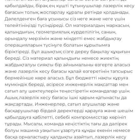
қабылдайды, бірақ ең күшті тұтынушылар лазерлік кесу
бағасын толық жоспарлау құралы ретінде қолданады.
Дәлелденген баға ұсынысы сіз неге және неге үшін
төлейтініңізді түсіндіреді. Ол материалдың маркасын,
қалыңдығын, геометриялық күрделілігін, санын,
орындалу мерзімін және міндетті емес жабдықтау
операцияларын түсінуге болатын құрылымға
біріктіреді. Бұл ашықтық сізге дереу бақылау құқығын
береді. Сіз материал қалыңдығы немесе жиектің
жабдықталуы сияқты бір айнымалыны өзгерте аласыз
және лазерлік кесу бағасы қалай өзгеретінін тапсырыс
бермейінше көре аласыз. Бұл бюджетті нақты құруға
мүмкіндік береді, әсіресе инженерлік мақсаттар мен
сатып алу шектеулерін теңестіретін командалар үшін.
Ашық лазерлік кесу бағасы ішкі қарым-қатынасты да
жақсартады. Инженерлер, сатып алушылар және
басқарушылар бірдей деректерді қарауға және шешім
қабылдауға қабілетті, себебі компромисстар көрініп
тұрады. Мысалы, команда кеңістіктің тағы да дәлірек
болуы машина уақытын ұзартуға құнды екенін немесе
басқа орналастыру қалдықты азайтып, лазерлік кесу