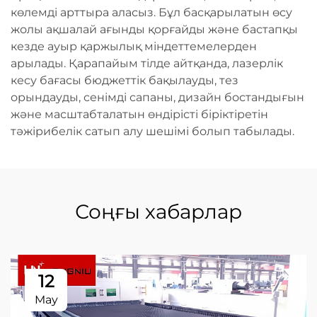
көлемді арттыра аласыз. Бұл басқарылатын өсу
жолы ақшалай ағынды қорғайды және бастапқы
кезде ауыр қаржылық міндеттемелерден
арылады. Қарапайым тілде айтқанда, лазерлік
кесу бағасы бюджеттік бақылауды, тез
орындауды, сенімді сапаны, дизайн бостандығын
және масштабталатын өндірісті біріктіретін
тәжірибелік сатып алу шешімі болып табылады.
Соңғы хабарлар
12
May