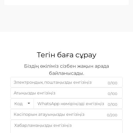
ең жоғарғы шыңы болып табылады. Басқа...
Тегін баға сұрау
Біздің өкіліміз сізбен жақын арада
байланысады.
0/100
0/100
Код
0/100
0/200