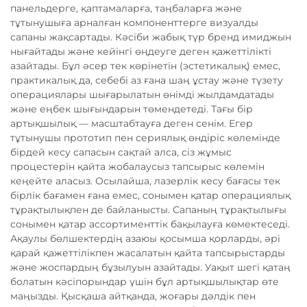
панельдерге, қаптамаларға, таңбаларға және
тұтынушыға арналған компоненттерге визуалды
сапаны жақсартады. Кәсіби жабық түр бренд имиджын
нығайтады және кейінгі өңдеуге деген қажеттілікті
азайтады. Бұл әсер тек көрінетін (эстетикалық) емес,
практикалық да, себебі аз ғана шаң ұстау және түзету
операциялары шығарылатын өнімді жылдамдатады
және еңбек шығындарын төмендетеді. Тағы бір
артықшылық — масштабтауға деген сенім. Егер
тұтынушы прототип пен сериялық өндіріс көлемінде
бірдей кесу сапасын сақтай алса, сіз жұмыс
процестерін қайта жобалаусыз тапсырыс көлемін
кеңейте аласыз. Осылайша, лазерлік кесу бағасы тек
бірлік бағамен ғана емес, сонымен қатар операциялық
тұрақтылықпен де байланысты. Сапаның тұрақтылығы
сонымен қатар ассортименттік бақылауға көмектеседі.
Ақаулы бөлшектердің азаюы қосымша қорларды, әрі
қарай қажеттілікпен жасалатын қайта тапсырыстарды
және жоспардың бұзылуын азайтады. Уақыт шегі қатаң
болатын кәсіпорындар үшін бұл артықшылықтар өте
маңызды. Қысқаша айтқанда, жоғары дәлдік пен