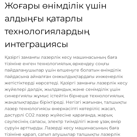
Жоғары өнімділік үшін
алдыңғы қатарлы
технологиялардың
интеграциясы
Қазіргі заманғы лазерлік кесу машинасының баға
тізіміне енген технологиялық өркендеу соңғы
пайдаланушылар үшін өлшенуге болатын өнімділік
пайдасына айналған онжылдықтардағы инженерлік
жетістіктерді көрсетеді. Қазіргі заманғы лазерлік кесу
жүйелері дәлдік, жылдамдық және сенімділік үшін
синергиялы жұмыс істейтін бірнеше технологиялық
жаңалықтарды біріктіреді. Негізгі жағынан, талшықты
лазер технологиясы өнеркәсіпті көтеріліс жасап,
дәстүрлі CO2 лазер жүйесіне қарағанда, жарық
сәулесінің сапасы, электр тиімділігі және ұзақ өмір
сүруін арттырды. Лазерді кесу машинасының баға
тізіміне қарап, сатып алушылар талшықты лазерлік