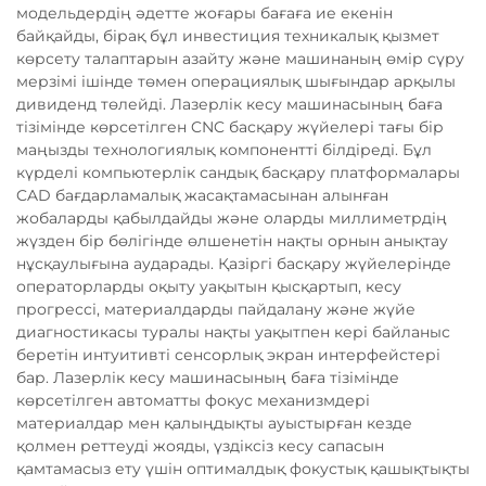
модельдердің әдетте жоғары бағаға ие екенін
байқайды, бірақ бұл инвестиция техникалық қызмет
көрсету талаптарын азайту және машинаның өмір сүру
мерзімі ішінде төмен операциялық шығындар арқылы
дивиденд төлейді. Лазерлік кесу машинасының баға
тізімінде көрсетілген CNC басқару жүйелері тағы бір
маңызды технологиялық компонентті білдіреді. Бұл
күрделі компьютерлік сандық басқару платформалары
CAD бағдарламалық жасақтамасынан алынған
жобаларды қабылдайды және оларды миллиметрдің
жүзден бір бөлігінде өлшенетін нақты орнын анықтау
нұсқаулығына аударады. Қазіргі басқару жүйелерінде
операторларды оқыту уақытын қысқартып, кесу
прогрессі, материалдарды пайдалану және жүйе
диагностикасы туралы нақты уақытпен кері байланыс
беретін интуитивті сенсорлық экран интерфейстері
бар. Лазерлік кесу машинасының баға тізімінде
көрсетілген автоматты фокус механизмдері
материалдар мен қалыңдықты ауыстырған кезде
қолмен реттеуді жояды, үздіксіз кесу сапасын
қамтамасыз ету үшін оптималдық фокустық қашықтықты