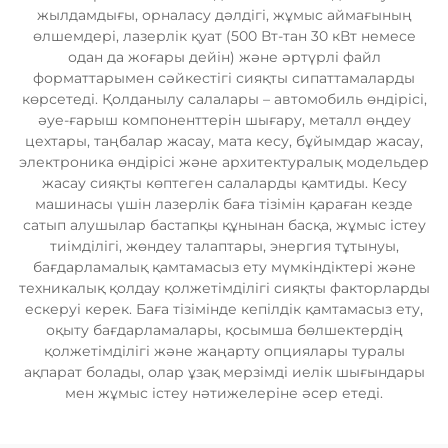
жылдамдығы, орналасу дәлдігі, жұмыс аймағының
өлшемдері, лазерлік қуат (500 Вт-тан 30 кВт немесе
одан да жоғары дейін) және әртүрлі файл
форматтарымен сәйкестігі сияқты сипаттамаларды
көрсетеді. Қолданылу салалары – автомобиль өндірісі,
әуе-ғарыш компоненттерін шығару, металл өңдеу
цехтары, таңбалар жасау, мата кесу, бұйымдар жасау,
электроника өндірісі және архитектуралық модельдер
жасау сияқты көптеген салаларды қамтиды. Кесу
машинасы үшін лазерлік баға тізімін қараған кезде
сатып алушылар бастапқы құнынан басқа, жұмыс істеу
тиімділігі, жөндеу талаптары, энергия тұтынуы,
бағдарламалық қамтамасыз ету мүмкіндіктері және
техникалық қолдау қолжетімділігі сияқты факторларды
ескеруі керек. Баға тізімінде кепілдік қамтамасыз ету,
оқыту бағдарламалары, қосымша бөлшектердің
қолжетімділігі және жаңарту опциялары туралы
ақпарат болады, олар ұзақ мерзімді иелік шығындары
мен жұмыс істеу нәтижелеріне әсер етеді.