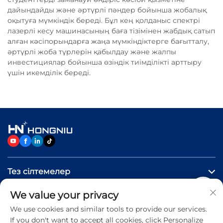
дайындайды және әртүрлі пәндер бойынша жобалық
оқытуға мүмкіндік береді. Бұл кең қолданыс спектрі
лазерлі кесу машинасының баға тізімінен жабдық сатып
алған кәсіпорындарға жаңа мүмкіндіктерге бағытталу,
әртүрлі жоба түрлерін қабылдау және жалпы
инвестициялар бойынша өзіндік тиімділікті арттыру
үшін икемділік береді.
Тез сілтемелер
We value your privacy
Өнімдер
We use cookies and similar tools to provide our services.
If you don't want to accept all cookies, click Personalize