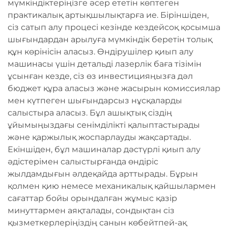
мүмкіндіктеріңізге әсер ететін көптеген
практикалық артықшылықтарға ие. Біріншіден,
сіз сатып алу процесі кезінде кездейсоқ қосымша
шығындардан арылуға мүмкіндік беретін толық
құн көрінісін аласыз. Өндірушілер қиып алу
машинасы үшін детальді лазерлік баға тізімін
ұсынған кезде, сіз өз инвестицияңызға дәл
бюджет құра аласыз және жасырын комиссиялар
мен күтпеген шығындарсыз нұсқаларды
салыстыра аласыз. Бұл ашықтық сіздің
ұйымыңыздағы сенімділікті қалыптастырады
және қаржылық жоспарлауды жақсартады.
Екіншіден, бұл машиналар дәстүрлі қиып алу
әдістерімен салыстырғанда өндіріс
жылдамдығын әлдеқайда арттырады. Бұрын
қолмен қию немесе механикалық қайшылармен
сағаттар бойы орындалған жұмыс қазір
минуттармен аяқталады, сондықтан сіз
қызметкерлеріңіздің санын көбейтпей-ақ