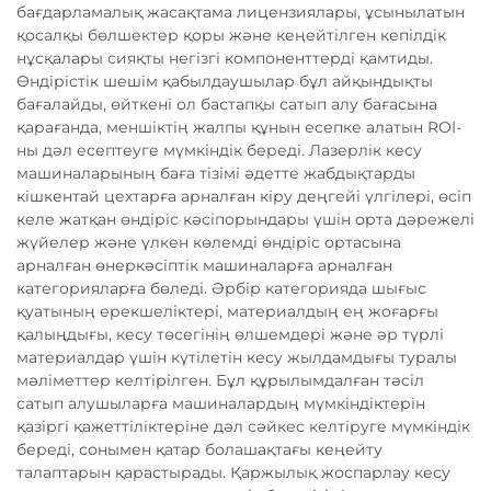
бағдарламалық жасақтама лицензиялары, ұсынылатын
қосалқы бөлшектер қоры және кеңейтілген кепілдік
нұсқалары сияқты негізгі компоненттерді қамтиды.
Өндiрiстiк шешiм қабылдаушылар бұл айқындықты
бағалайды, өйткені ол бастапқы сатып алу бағасына
қарағанда, меншiктiң жалпы құнын есепке алатын ROI-
ны дәл есептеуге мүмкіндік береді. Лазерлік кесу
машиналарының баға тізімі әдетте жабдықтарды
кішкентай цехтарға арналған кіру деңгейі үлгілері, өсіп
келе жатқан өндіріс кәсіпорындары үшін орта дәрежелі
жүйелер және үлкен көлемді өндіріс ортасына
арналған өнеркәсіптік машиналарға арналған
категорияларға бөледі. Әрбір категорияда шығыс
қуатының ерекшеліктері, материалдың ең жоғарғы
қалыңдығы, кесу төсегінің өлшемдері және әр түрлі
материалдар үшін күтілетін кесу жылдамдығы туралы
мәліметтер келтірілген. Бұл құрылымдалған тәсіл
сатып алушыларға машиналардың мүмкіндіктерін
қазіргі қажеттіліктеріне дәл сәйкес келтіруге мүмкіндік
береді, сонымен қатар болашақтағы кеңейту
талаптарын қарастырады. Қаржылық жоспарлау кесу