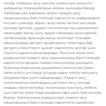
кеседі; олардың кесу шетінің сапасы жиі екіншілік
жабдықтау операцияларын жоюға мүмкіндік береді.
Таңбалар мен жарнама саласы лазерлі кесу
машинасының баға тізімінде көрсетілген жабдықтарға
өте көп сүйенеді: акрил, ағаш және металл негізінде
көлемді әріптер, күрделі логотиптер мен декоративті
панельдер жасау үшін. Құрал-сайманды ауыстырмай,
материалдар арасында ауысу мүмкіндігі осындай
машиналарды әртүрлі дизайнерлік талаптары бар
әртүрлі клиенттерге қызмет көрсететін цехтар үшін
тәуелсіз құралға айналдырады. Текстиль және киім
өндірушілер лазерлі кесу машинасының баға тізімінде
көрсетілген арнайы лазерлі кескіштерді ұзындығы
бойынша жыртылуға ұшырайтын немесе көп уақыт
талап ететін үлгілерді ұстауды қажет ететін мата кесу
қолданыстары үшін пайдаланады. Лазерлі кесу
синтетикалық маталардың шеттерін кесу кезінде
оларды герметиктейді, техникалық текстиль, мебель
үшін қаптау және мода қолданыстары үшін таза нәтиже
береді. Электроника өндірушілері лазерлі кесу
машинасының баға тізімінде көрсетілген дәлдікпен