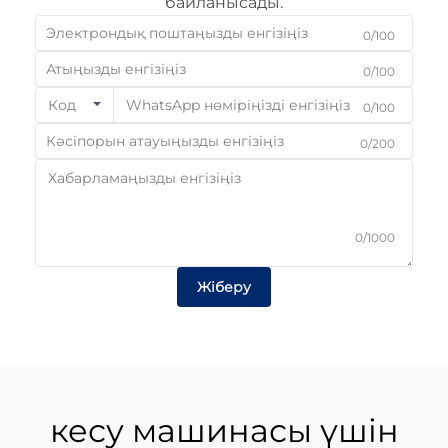
байланысады.
0/100
0/100
Код
0/100
0/200
0/1000
Жіберу
кесу машинасы үшін