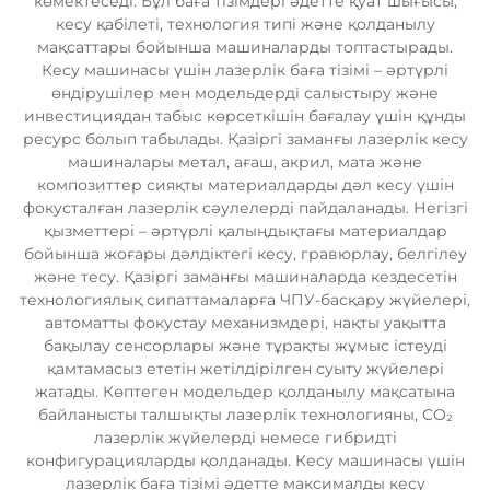
көмектеседі. Бұл баға тізімдері әдетте қуат шығысы,
кесу қабілеті, технология типі және қолданылу
мақсаттары бойынша машиналарды топтастырады.
Кесу машинасы үшін лазерлік баға тізімі – әртүрлі
өндірушілер мен модельдерді салыстыру және
инвестициядан табыс көрсеткішін бағалау үшін құнды
ресурс болып табылады. Қазіргі заманғы лазерлік кесу
машиналары метал, ағаш, акрил, мата және
композиттер сияқты материалдарды дәл кесу үшін
фокусталған лазерлік сәулелерді пайдаланады. Негізгі
қызметтері – әртүрлі қалыңдықтағы материалдар
бойынша жоғары дәлдіктегі кесу, гравюрлау, белгілеу
және тесу. Қазіргі заманғы машиналарда кездесетін
технологиялық сипаттамаларға ЧПУ-басқару жүйелері,
автоматты фокустау механизмдері, нақты уақытта
бақылау сенсорлары және тұрақты жұмыс істеуді
қамтамасыз ететін жетілдірілген суыту жүйелері
жатады. Көптеген модельдер қолданылу мақсатына
байланысты талшықты лазерлік технологияны, CO₂
лазерлік жүйелерді немесе гибридті
конфигурацияларды қолданады. Кесу машинасы үшін
лазерлік баға тізімі әдетте максималды кесу