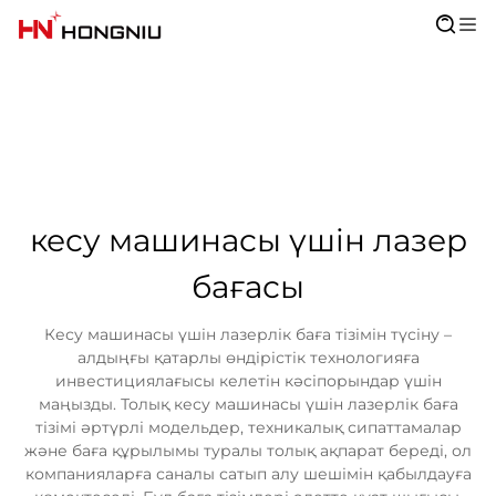
кесу машинасы үшін лазер
бағасы
Кесу машинасы үшін лазерлік баға тізімін түсіну –
алдыңғы қатарлы өндірістік технологияға
инвестициялағысы келетін кәсіпорындар үшін
маңызды. Толық кесу машинасы үшін лазерлік баға
тізімі әртүрлі модельдер, техникалық сипаттамалар
және баға құрылымы туралы толық ақпарат береді, ол
компанияларға саналы сатып алу шешімін қабылдауға