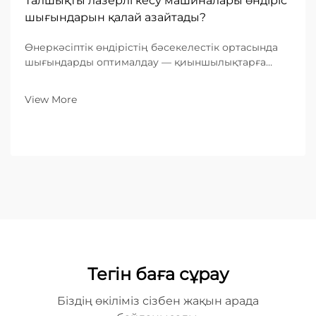
Талшықты лазерлі кесу машиналары өндіріс
шығындарын қалай азайтады?
Өнеркәсіптік өндірістің бәсекелестік ортасында
шығындарды оптималдау — қиыншылықтарға
ұшырап жатқан цех пен нарықта алдыңғы қатарда
тұрған кәсіпорын арасындағы көпір болып
View More
табылады. Металл өңдеуге маманданған B2B
компаниялар үшін өндіріс орнындағы жабдықтар...
Тегін баға сұрау
Біздің өкіліміз сізбен жақын арада