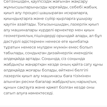
Сегізіншіден, қауіпсіздік жағынан жақсару
жұмысшыларыңызды қорғайды, себебі жабық
қиып алу процесі шашыраған искраларға,
қиындықтарға және сүйір қырларға ұшырау
қаупін азайтады. Тоғызыншыдан, лазерлік қиып
алу машиналары күрделі өрнектер мен қиын
геометриялық пішіндерді орындай алады, ал бұл
дәстүрлі әдістермен немесе өте қымбатқа
тұратын немесе мүлдем мүмкін емес болып
табылады, сондықтан дизайнерлік икемділік
әлдеқайда артады. Соңында, сіз соңында
жабдықты жаңартқан кезде оның қайта сату құны
әлдеқайда жоғары болады, өйткені белгілі
лазерлік қиып алу машинасы баға тізімінен
алынған ресми бағалар жабдықтың нарықтық
құнын сақтауға және қажет болған кезде оны
сатып алуға көмектеседі.