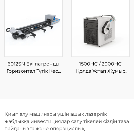
машинасы
6012SN Екі патронды
1500HC / 2000HC
Горизонтал Түтік Кесу
Қолда Ұстап Жұмыс
Машинасы Жартылай
Істеуге Арналған
Автоматты Жүктеумен
Шынықтырғыш
Лазерлі Тазалау
Машинасы
Қиып алу машинасы үшін ашық лазерлік
жабдыққа инвестициялар салу тікелей сіздің таза
пайданызға және операциялық