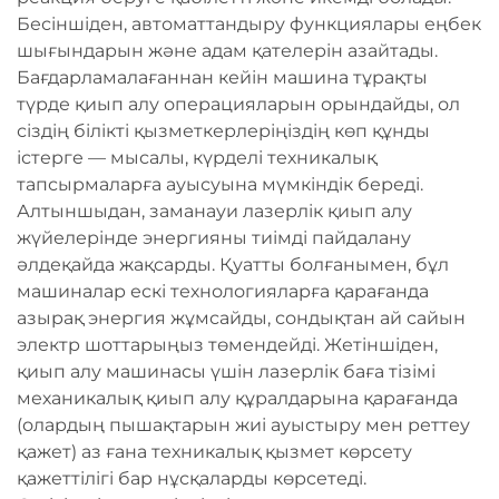
Бесіншіден, автоматтандыру функциялары еңбек
шығындарын және адам қателерін азайтады.
Бағдарламалағаннан кейін машина тұрақты
түрде қиып алу операцияларын орындайды, ол
сіздің білікті қызметкерлеріңіздің көп құнды
істерге — мысалы, күрделі техникалық
тапсырмаларға ауысуына мүмкіндік береді.
Алтыншыдан, заманауи лазерлік қиып алу
жүйелерінде энергияны тиімді пайдалану
әлдеқайда жақсарды. Қуатты болғанымен, бұл
машиналар ескі технологияларға қарағанда
азырақ энергия жұмсайды, сондықтан ай сайын
электр шоттарыңыз төмендейді. Жетіншіден,
қиып алу машинасы үшін лазерлік баға тізімі
механикалық қиып алу құралдарына қарағанда
(олардың пышақтарын жиі ауыстыру мен реттеу
қажет) аз ғана техникалық қызмет көрсету
қажеттілігі бар нұсқаларды көрсетеді.