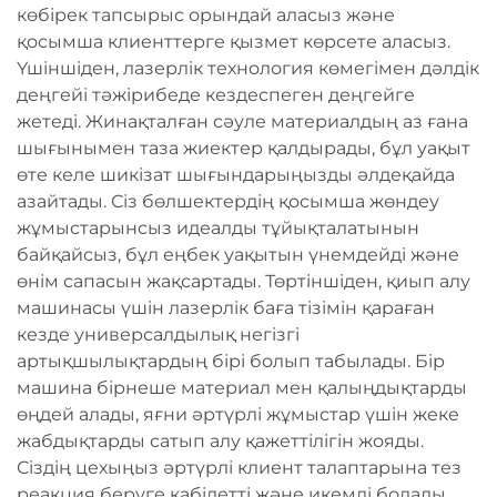
көбірек тапсырыс орындай аласыз және
қосымша клиенттерге қызмет көрсете аласыз.
Үшіншіден, лазерлік технология көмегімен дәлдік
деңгейі тәжірибеде кездеспеген деңгейге
жетеді. Жинақталған сәуле материалдың аз ғана
шығынымен таза жиектер қалдырады, бұл уақыт
өте келе шикізат шығындарыңызды әлдеқайда
азайтады. Сіз бөлшектердің қосымша жөндеу
жұмыстарынсыз идеалды тұйықталатынын
байқайсыз, бұл еңбек уақытын үнемдейді және
өнім сапасын жақсартады. Төртіншіден, қиып алу
машинасы үшін лазерлік баға тізімін қараған
кезде универсалдылық негізгі
артықшылықтардың бірі болып табылады. Бір
машина бірнеше материал мен қалыңдықтарды
өңдей алады, яғни әртүрлі жұмыстар үшін жеке
жабдықтарды сатып алу қажеттілігін жояды.
Сіздің цехыңыз әртүрлі клиент талаптарына тез
реакция беруге қабілетті және икемді болады.