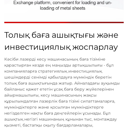
Толық баға ашықтығы және
инвестициялық жоспарлау
Кәсіби лазерді кесу машинасының баға тізіміне
қарастырған кезде ең маңызды артықшылығы - бұл
компанияларға стратегиялық инвестициялық
шешімдерді сенімді қабылдауға мүмкіндік беретін
толық баға ашықтығында жатыр. Айналадағы ауқымды
байланыс қажет ететін ұсақ баға беру жүйелерінен
айырмашылығы, кесу машинасының жақсы
құрылымдалған лазерлік баға тізімі сипаттамаларға,
мүмкіндіктерге және қосылған мүмкіндіктерге
негізделген нақты баға деңгейлерін ұсынады. Бұл
ашықтық негізгі машинаның құнынан тыс, монтаждау
қызметі, бастапқы оқыту бағдарламалары,