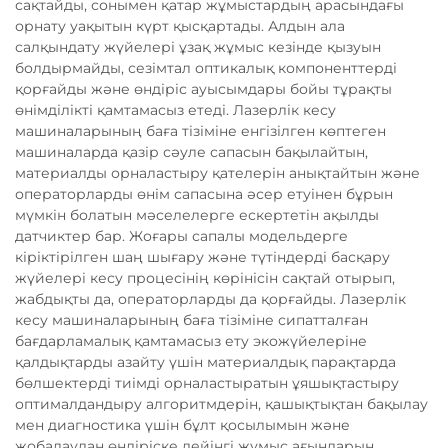
сақтайды, сонымен қатар жұмыстардың арасындағы
орнату уақытын күрт қысқартады. Алдын ала
салқындату жүйелері ұзақ жұмыс кезінде қызуын
болдырмайды, сезімтал оптикалық компоненттерді
қорғайды және өндіріс ауысымдары бойы тұрақты
өнімділікті қамтамасыз етеді. Лазерлік кесу
машиналарының баға тізіміне енгізілген көптеген
машиналарда қазір сәуле сапасын бақылайтын,
материалды орналастыру қателерін анықтайтын және
операторларды өнім сапасына әсер етуінен бұрын
мүмкін болатын мәселелерге ескертетін ақылды
датчиктер бар. Жоғары сапалы модельдерге
кіріктірілген шаң шығару және түтіндерді басқару
жүйелері кесу процесінің көрінісін сақтай отырып,
жабдықты да, операторларды да қорғайды. Лазерлік
кесу машиналарының баға тізіміне сипатталған
бағдарламалық қамтамасыз ету экожүйелеріне
қалдықтарды азайту үшін материалдық парақтарда
бөлшектерді тиімді орналастыратын ұяшықтастыру
оптималдандыру алгоритмдерін, қашықтықтан бақылау
мен диагностика үшін бұлт қосылымын және
жобалаудан өндіріске дейінгі жұмыс ағындарын