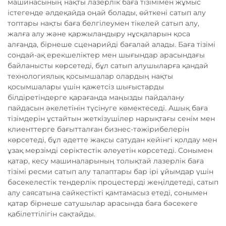
машинасының нақты лазерлік баға тізімімен жұмыс
істегенде әлдеқайда оңай болады, өйткені сатып алу
топтары нақты баға белгілеумен тікелей сатып алу,
жалға алу және қаржыландыру нұсқаларын қоса
алғанда, бірнеше сценарийді бағалай алады. Баға тізімі
сондай-ақ ерекшеліктер мен шығындар арасындағы
байланысты көрсетеді, бұл сатып алушыларға қандай
технологиялық қосымшалар олардың нақты
қосымшалары үшін қажетсіз шығыстарды
білдіретіндерге қарағанда маңызды пайдалану
пайдасын әкелетінін түсінуге көмектеседі. Ашық баға
тізімдерін ұстайтын жеткізушілер нарықтағы сенім мен
клиенттерге бағытталған бизнес-тәжірибелерін
көрсетеді, бұл әдетте жақсы сатудан кейінгі қолдау мен
ұзақ мерзімді серіктестік әлеуетін көрсетеді. Сонымен
қатар, кесу машиналарының толықтай лазерлік баға
тізімі ресми сатып алу талаптары бар ірі ұйымдар үшін
бәсекелестік тендерлік процестерді жеңілдетеді, сатып
алу саясатына сәйкестікті қамтамасыз етеді, сонымен
қатар бірнеше сатушылар арасында баға бәсекеге
қабілеттілігін сақтайды.