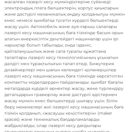
жасалған лазерлі кесу мүмкіндіктеріне сүйенеді:
электрондық плата бөлшектерін, корпус қиықтарын
және дәстүрлі механикалық өңдеу қолданылуы мүмкін
емес немесе қымбатқа түсетін күрделі бөлшектерді
жасау үшін. Автомобиль және әуе-ғарыш салалары
лазерлі кесу машинасының баға тізімінде басым орын
алатын өнеркәсіптік деңгейдегі машиналар үшін ірі
нарықтар болып табылады; онда ізденіс,
қайталанушылық және сапа туралы құжаттама
талаптары лазерлі кесу технологиясының ұсынатын
дәлдігі мен тұрақтылығын талап етеді. Бижутерия
дизайнерлері мен шағын көлемдегі қолөнершілер
лазерлі кесу машинасының баға тізімінде көрсетілген
компактты моделдерден пайдаланады: қымбат бағалы
металдарда күрделі өрнектер жасау, жеке түрлендіру
детальдарын гравюрлау және дәстүрлі әдістермен
жасау мүмкін емес бөлшектерді шығару үшін. Білім
беру мекемелері жиі лазерлі кесу машинасының баға
тізімін қолданып, «жасаушы кеңістіктерін» (maker
spaces) және техникалық бағдарламаларды
жабдықтайды; олар лазерлі кесу дағдылары
студенттерді заманауи өндіріс кәсіби қызметіне