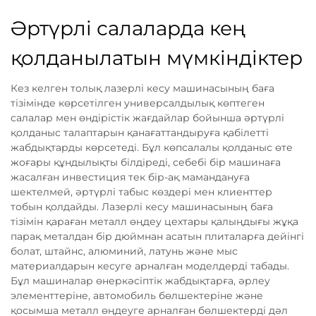
Әртүрлі салаларда кең
қолданылатын мүмкіндіктер
Кез келген толық лазерлі кесу машинасының баға
тізімінде көрсетілген универсалдылық көптеген
салалар мен өндірістік жағдайлар бойынша әртүрлі
қолданыс талаптарын қанағаттандыруға қабілетті
жабдықтарды көрсетеді. Бұл көпсалалы қолданыс өте
жоғары құндылықты білдіреді, себебі бір машинаға
жасалған инвестиция тек бір-ақ мамандануға
шектелмей, әртүрлі табыс көздері мен клиенттер
тобын қолдайды. Лазерлі кесу машинасының баға
тізімін қараған металл өңдеу цехтары қалыңдығы жұқа
парақ металдан бір дюймнан асатын плиталарға дейінгі
болат, штайнс, алюминий, латунь және мыс
материалдарын кесуге арналған моделдерді табады.
Бұл машиналар өнеркәсіптік жабдықтарға, әрлеу
элементтеріне, автомобиль бөлшектеріне және
қосымша металл өңдеуге арналған бөлшектерді дәл