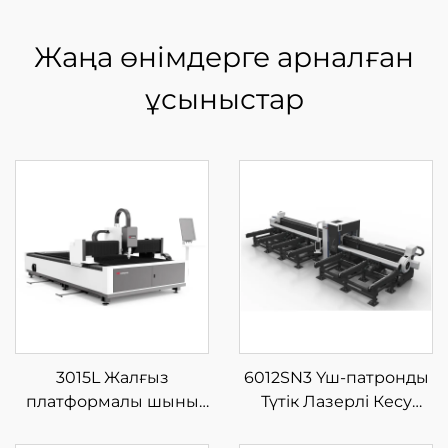
Жаңа өнімдерге арналған
ұсыныстар
3015L Жалғыз
6012SN3 Үш-патронды
платформалы шыны
Түтік Лазерлі Кесу
талшықты лазерлі кесу
Машинасы