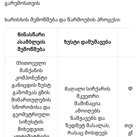
გარემოსთვის
Ხარისხის შემოწმება და წარმოების პროცესი:
Წინასწარი
ასამბლეის
Ზუსტი დამუშავება
შემოწმება
Თითოეული
მანქანის
კომპონენტი
განიცდის ზუსტ
Მაღალი სიჩქარის
Და
გაზომვას გზის
მკვეთრი
დ
მიმართულების
მაშინაცია
სწორობისა და
ამოიღებს
ვ
გეომეტრიული
ნამჟავებს და
სიზუსტის
ზედმეტ მასალას,
თერ
მიხედვით.
რასაც მოსდევს
გზი
ალტიმეტრები