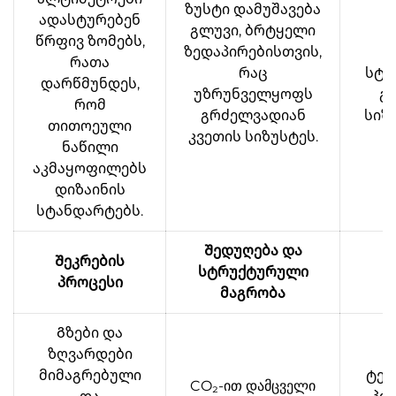
ზუსტი დამუშავება
ადასტურებენ
გლუვი, ბრტყელი
ს
წრფივ ზომებს,
ზედაპირებისთვის,
რათა
რაც
სტა
დარწმუნდეს,
უზრუნველყოფს
გ
რომ
გრძელვადიან
სიზ
თითოეული
კვეთის სიზუსტეს.
ს
ნაწილი
აკმაყოფილებს
დიზაინის
სტანდარტებს.
Შედუღება და
Შეკრების
სტრუქტურული
შ
პროცესი
მაგრობა
Გზები და
ზღვარდები
მიმაგრებული
ტეს
CO₂-ით დამცველი