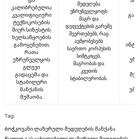
და
პო
შედუღება
კალიბრებულია
უზრუნველყოფს
კვალიფიციური
გან
მაგრ და
ტექნიკოსების
დეფექტების გარეშე
მიერ სიზუსტის
წ
შეერთებებს, რაც
ხელსაწყოების
აუმჯობესებს
გამოყენებით,
ინტ
საერთო კორპუსის
რათა
კ
სიმტკიცეს,
უზრუნველყოს
უწე
მაგრობას და
გლუვი
კვეთის
გადაცემა და
შეც
სტაბილურობას.
სტაბილური
უ
მანქანის
უმა
მუშაობა.
Tag:
Ბოჭკოვანი ლაზერული შედუღების მანქანა
Წყლით გასაცხელებელი ლაზერული შედუღების