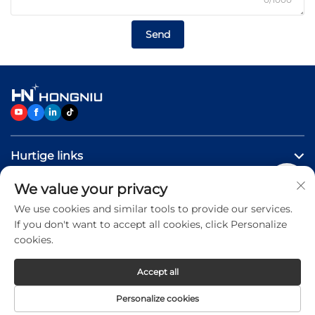
Send
Hurtige links
We value your privacy
Produkter
We use cookies and similar tools to provide our services.
If you don't want to accept all cookies, click Personalize
Kontakt os
cookies.
Accept all
Copyright © 2026 Jinan Hongniu Machinery Equipment
Personalize cookies
Co.,Ltd. All rights reserved -
Privacy Policy