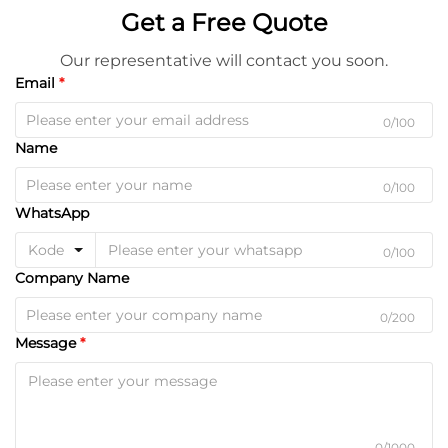
Get a Free Quote
Our representative will contact you soon.
Email
0/100
Name
0/100
WhatsApp
Kode
0/100
Company Name
0/200
Message
0/1000