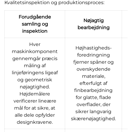
Kvalitetsinspektion og produktionsproces:
Forudgående
Nøjagtig
samling og
bearbejdning
inspektion
Hver
Højhastigheds-
maskinkomponent
foredringning
gennemgår præcis
fjerner spåner og
måling af
overskydende
linjeføringens ligeaf
materiale,
og geometrisk
efterfulgt af
nøjagtighed.
f
finbearbejdning
Højdemålere
for glatte, flade
verificerer lineære
overflader, der
mål for at sikre, at
sikrer langvarig
alle dele opfylder
skærenøjagtighed.
designkravene.