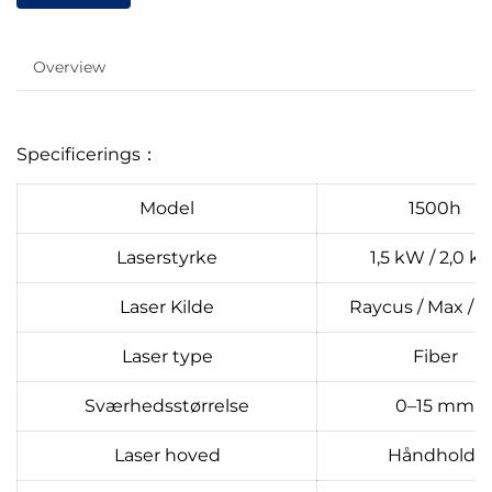
Overview
Specificerings：
Model
1500h
Laserstyrke
1,5 kW / 2,0 k
Laser Kilde
Raycus / Max / 
Laser type
Fiber
Sværhedsstørrelse
0–15 mm
Laser hoved
Håndholdt