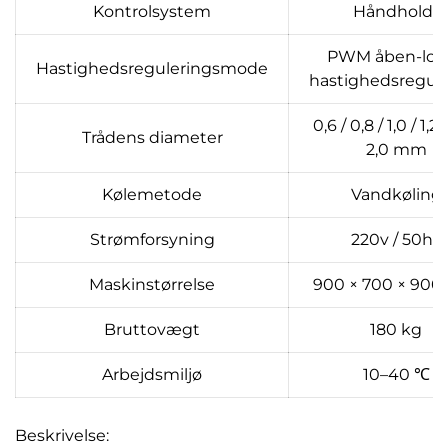
Kontrolsystem
Håndholdt
PWM åben-loo
Hastighedsreguleringsmode
hastighedsregul
0,6 / 0,8 / 1,0 / 1,2 /
Trådens diameter
2,0 mm
Kølemetode
Vandkøling
Strømforsyning
220v / 50hz
Maskinstørrelse
900 × 700 × 90
Bruttovægt
180 kg
Arbejdsmiljø
10–40 ℃
Beskrivelse: