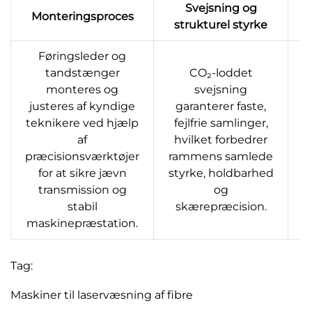
Svejsning og
Monteringsproces
strukturel styrke
Føringsleder og
tandstænger
CO₂-loddet
monteres og
svejsning
justeres af kyndige
garanterer faste,
g
teknikere ved hjælp
fejlfrie samlinger,
m
af
hvilket forbedrer
præcisionsværktøjer
rammens samlede
k
for at sikre jævn
styrke, holdbarhed
transmission og
og
stabil
skærepræcision.
maskinepræstation.
Tag:
Maskiner til laservæsning af fibre