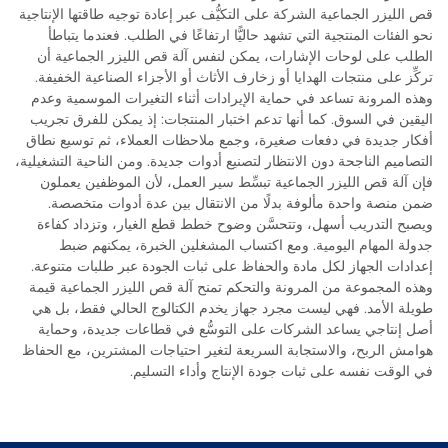
قص الليزر الجماعية الشركة على التكيُّف عبر إعادة توجيه طاقتها الإنتاجية
نحو الفئات المنتجية التي تشهد حاليًّا ارتفاعًا في الطلب. فعندما يتباطأ
الطلب على لوحات الإشارات، يمكن لنفس آلة قص الليزر الجماعية أن
تركِّز على منتجات الهدايا أو زخارف الأثاث أو الأجزاء الصناعية الخفيفة.
وهذه المرونة تساعد في حماية الإيرادات أثناء التغيرات الموسمية وعدم
اليقين في السوق. كما أنها تدعم اختبار المنتجات: إذ يمكن للفرق تجريب
أفكار جديدة في دفعات صغيرة، وجمع ملاحظات العملاء، ثم توسيع نطاق
التصاميم الناجحة دون الانتظار لتصنيع أدوات جديدة. ومن الناحية التشغيلية،
فإن آلة قص الليزر الجماعية تبسِّط سير العمل، لأن الموظفين يعملون
ضمن منصة واحدة مألوفة بدلًا من الانتقال بين عدة أدوات متخصصة.
ويصبح التدريب أسهل، وتتحسَّن وضوح خطط قطع الغيار، وتزداد كفاءة
جدولة المهام اليومية. ومع اكتساب المشغلين الخبرة، يمكنهم ضبط
إعدادات الجهاز لكل مادة والحفاظ على ثبات الجودة عبر طلبات متنوعة.
وهذه المجموعة من المرونة والتحكم تمنح آلة قص الليزر الجماعية قيمة
طويلة الأمد. فهي ليست مجرد جهاز يخدم الكتالوج الحالي فقط، بل هي
أصل إنتاجي يساعد الشركات على التوسُّع في قطاعات جديدة، وحماية
هوامش الربح، والاستجابة السريعة لتغير احتياجات المشترين، مع الحفاظ
في الوقت نفسه على ثبات جودة الإنتاج وأداء التسليم.