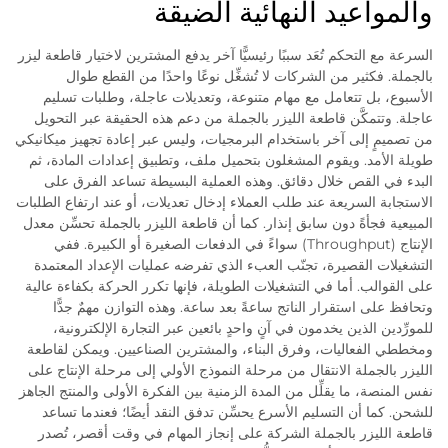
والمواعيد النهائية الضيقة
السرعة مع التحكم تُعَد سببًا رئيسيًّا آخر يدفع المشترين لاختيار قاطعة ليزر
بالجملة. فكثير من الشركات لا تُشغِّل نوعًا واحدًا من القطع طوال
الأسبوع، بل تتعامل مع مهام متنوعة، وتعديلات عاجلة، وطلبات تسليم
عاجلة. وتتمكَّن قاطعة الليزر بالجملة من دعم هذه الحقيقة عبر التحويل
من تصميمٍ إلى آخر باستخدام البرمجيات، وليس عبر إعادة تجهيز ميكانيكي
طويلة الأمد. ويقوم المشغلون بتحميل ملف، وتطبيق إعدادات المادة، ثم
البدء في القص خلال دقائق. وهذه العملية البسيطة تساعد الفرق على
الاستجابة السريعة عند طلب العملاء إدخال تعديلات، أو عند ارتفاع الطلبات
المبيعية فجأةً دون سابق إنذار. كما أن قاطعة الليزر بالجملة تحسِّن معدل
الإنتاج (Throughput) سواءً في الدفعات الصغيرة أو الكبيرة. ففي
التشغيلات القصيرة، تجنّب العبء الذي تفرضه عمليات الإعداد المعتمدة
على القوالب. أما في التشغيلات الطويلة، فإنها تكرر الحركة بكفاءة عالية
وتحافظ على استقرار الناتج ساعةً بعد ساعة. وهذه التوازن مهمٌ جدًّا
للمورِّدين الذين يخدمون في آنٍ واحدٍ بائعين عبر التجارة الإلكترونية،
ومخططي الفعاليات، وفرق البناء، والمشترين الصناعيين. ويمكن لقاطعة
الليزر بالجملة الانتقال من مرحلة النموذج الأولي إلى مرحلة الإنتاج على
نفس المنصة، ما يقلِّل من المدة الزمنية بين الفكرة الأولى والمنتج الجاهز
للشحن. كما أن التسليم الأسرع يحسِّن تدفق النقد أيضًا؛ فعندما تساعد
قاطعة الليزر بالجملة الشركة على إنجاز المهام في وقت أقصر، تُصدر