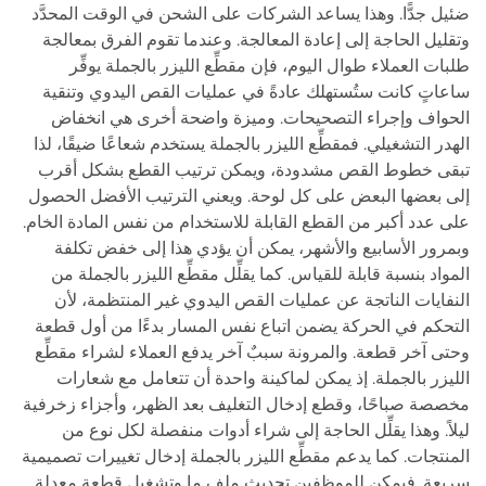
ضئيل جدًّا. وهذا يساعد الشركات على الشحن في الوقت المحدَّد
وتقليل الحاجة إلى إعادة المعالجة. وعندما تقوم الفرق بمعالجة
طلبات العملاء طوال اليوم، فإن مقطِّع الليزر بالجملة يوفِّر
ساعاتٍ كانت ستُستهلك عادةً في عمليات القص اليدوي وتنقية
الحواف وإجراء التصحيحات. وميزة واضحة أخرى هي انخفاض
الهدر التشغيلي. فمقطِّع الليزر بالجملة يستخدم شعاعًا ضيقًا، لذا
تبقى خطوط القص مشدودة، ويمكن ترتيب القطع بشكل أقرب
إلى بعضها البعض على كل لوحة. ويعني الترتيب الأفضل الحصول
على عدد أكبر من القطع القابلة للاستخدام من نفس المادة الخام.
وبمرور الأسابيع والأشهر، يمكن أن يؤدي هذا إلى خفض تكلفة
المواد بنسبة قابلة للقياس. كما يقلِّل مقطِّع الليزر بالجملة من
النفايات الناتجة عن عمليات القص اليدوي غير المنتظمة، لأن
التحكم في الحركة يضمن اتباع نفس المسار بدءًا من أول قطعة
وحتى آخر قطعة. والمرونة سببٌ آخر يدفع العملاء لشراء مقطِّع
الليزر بالجملة. إذ يمكن لماكينة واحدة أن تتعامل مع شعارات
مخصصة صباحًا، وقطع إدخال التغليف بعد الظهر، وأجزاء زخرفية
ليلاً. وهذا يقلِّل الحاجة إلى شراء أدوات منفصلة لكل نوع من
المنتجات. كما يدعم مقطِّع الليزر بالجملة إدخال تغييرات تصميمية
سريعة. فيمكن للموظفين تحديث ملف ما وتشغيل قطعة معدلة