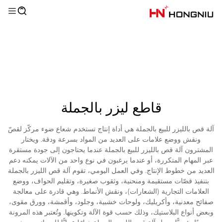
قاطع ليزر بالجملة
آلة قص بالليزر للبيع بالجملة هي أداة إنتاج تستخدم شعاع ضوء مركّز لقصّ
ونقش ووضع علامات على العديد من المواد بسرعة ودقة. ويختار
المشترون آلة قص بالليزر للبيع بالجملة عندما يحتاجون إلى جودة مستقرة
عبر المهام المتكررة، أو عندما يرغبون في نوع واحد من الآلات يمكنه دعم
العديد من خطوط الإنتاج. وفي العمل اليومي، تقوم آلة قص الليزر بالجملة
بتنفيذ قصّات مستقيمة ومنحنية، وثقوب صغيرة، وتقليم الحواف، ووضع
العلامات التجارية (الشعارات)، ونقش الأنماط. وهي قادرة على معالجة
صفائح معدنية، وأكريليك، ولوحات خشبية، وجلود، وأقمشة، وورق مقوى،
وبعض أنواع البلاستيك، وذلك حسب قوة الآلة وتكوينها. وتُعتبر هذه المرونة