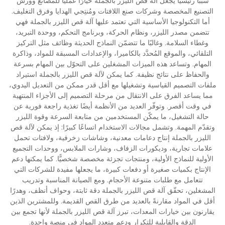
سببًا رئيسيًّا يجعل آلة قص الليزر بالجملة خيارًا عمليًّا للمصانع وورش
التصنيع المخصصة وشركات صنع اللافتات ومُنتِجي الهدايا وفرق التغليف.
أما التكنولوجيا الأساسية التي تعتمد عليها آلة قص الليزر بالجملة فهي
تتضمن مصدر الليزر، ونظام الحركة، وبرنامج التحكم، ووحدة التبريد،
وغطاء السلامة. وغالبًا ما تتضمّن النماذج الحديثة وظائف مثل التركيز
التلقائي، والموقع المُحدَّد بالكاميرا، والإعدادات المسبقة للمواد، وذاكرة
المهام. وتساعد هذه الميزات المشغلين على التحوّل بين المهام بسرعة
والحفاظ على نتائج نظيفة. كما يمكن لآلة قص الليزر بالجملة استيراد
ملفات التصميم القياسية وتشغيلها مع أقل قدر ممكن من التعديل اليدوي،
مما يساعد الفرق على الانتقال من مرحلة التصميم إلى الأجزاء المنتهية
في وقت أقصر. وتوفّر العديد من الأنظمة أيضًا تغذية راجعة فورية عن
حالة التشغيل، ما يمكّن المستخدمين من متابعة السرعة وقوة الليزر
وتقدّم المهمة. وتشمل مجالات الاستخدام اتساعًا كبيرًا: إذ يمكن لآلة قص
الليزر بالجملة إنتاج دعامات معدنية، وشاشات زخرفية، ولافتات تحمل
علامات تجارية، وديكورات الزفاف، وشارات الملابس، ووحدات التجميع
الأولية للنماذج الأولية، ومنتجات تجزئة مخصصة شخصيًّا. كما يمكنها دعم
الإنتاج بكميات صغيرة أو دفعات كبيرة، ما يجعلها مفيدة للشركات التي
تتعامل مع طلبات متنوعة الأحجام. ومع الصيانة المناسبة وتدريب
المشغلين، تحقّق آلة قص الليزر بالجملة دقة ثابتة، وحواف أنظف، وهدرًا
أقل في المواد مقارنةً بالعديد من طرق القص القديمة. وللمشترين الذين
يقارنون بين خيارات المعدات، تبرز آلة قص الليزر بالجملة لأنها تجمع بين
الدقة والقابلية للتكرار ودعم متعدد المواد في منصة واحدة.