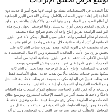
تُعَدُّ التعددية في الاستخدامات نقطة بيع قوية، لأنها تفتح أسواقًا جديدة دون
الحاجة إلى إعادة تجهيز المعدات بالكامل. ويمكن لآلة قص الليزر الجماعية
أن تُعالِج العديد من المواد، ومن بينها المعادن والأكريليك والخشب والجلود
والكرتون المقوى وبعض أنواع البلاستيك، وفقًا لتوصيف الجهاز. وتتيح هذه
التوافقية الواسعة لفريق إنتاج واحد أن يخدم شرائح عملاء مختلفة
باستخدام نظام أساسي واحد. فعلى سبيل المثال، يمكن لآلة قص الليزر
الجماعية أن تُنتِج أجزاء صناعية خلال نوبة عمل واحدة، ثم تُنتِج منتجات
تجزئة مخصصة خلال النوبة التالية. وهذه المرونة تساعد الشركات على
تحقيق توازن بين الأعمال التعاقدية المستقرة وبين الأعمال المخصصة ذات
الهامش الأعلى. كما تدعم آلة قص الليزر الجماعية العديد من أنماط
المخرجات: فهي قادرة على قص الملامح، ونقش النصوص، ووضع
العلامات التسلسلية، وإنتاج الأنماط الزخرفية. وهذا يعني أن الشركات
يمكنها تقديم خدمات مجمَّعة بدلًا من تقديم خدمة القطع الأساسية فقط.
فقد يطلب عميلٌ في البداية مكونات بسيطة، ثم يطلب لاحقًا إضافات مثل
وضع العلامة التجارية أو التسميات أو إدخالات التغليف المخصصة.
وباستخدام آلة قص الليزر الجماعية، يستطيع المورِّد استيعاب هذه الطلبات
داخليًّا والاحتفاظ بنسبة أكبر من القيمة الإجمالية للمشروع. وبتوسيع نطاق
الخدمات بهذه الطريقة، يمكن رفع متوسط قيمة الطلب وتعزيز الاحتفاظ
بالعملاء. ومن زاوية التخطيط، فإن التعددية في الاستخدامات تقلل من
المخاطر. فالتطلُّب قد يتغير بسرعة عبر القطاعات المختلفة. وتساعد آلة