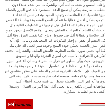
وإعادة التصنيع والشحنات المتأخِّرة. وللشركات التي تخدم عملاءً ذوي
متطلبات صارمة، يمكن أن تصبح الدقة المستقرة لآلة قص الليزر بالجملة
ميزةً تنافسيةً أثناء المناقصات وتجديد العقود. وتدعم نفس الدقة أداء
التجميع بشكل أفضل. فغالبًا ما تتطلَّب القطع المقطوعة بواسطة آلة قص
الليزر بالجملة معالجةً لاحقةً أقل قبل تركيبها في الخطوات التالية مثل
الانحناء أو اللحام أو الغراء أو التغليف. ويعني الملاءم الأفضل تدفق تجميعٍ
أكثر سلاسةً وانقطاعًا أقل في خطوط الإنتاج. كما تقضي الفرق وقتًا أقل
في التنعيم أو القص أو إجبار المكونات غير المتطابقة. وبالتالي، فإن آلة
قص الليزر بالجملة تحسِّن جودة المنتج وجودة سير العمل الداخلي معًا.
كما أنها تحمي صورة العلامة التجارية. فالنقش النظيف والشعارات الدقيقة
تُعبِّر عن الاحترافية، لا سيما في أسواق التجزئة والهدايا والتسويق
الترويجي، حيث يؤثِّر المظهر في قرارات الشراء. وبما أن آلة قص الليزر
بالجملة قادرةٌ على الحفاظ على التفاصيل الدقيقة عبر مجموعة واسعة
من المواد، فإن العلامات التجارية تستطيع الحفاظ على مظهرٍ متناسقٍ عبر
خطوط منتجاتها المختلفة. وبمصطلحات تجارية بسيطة، فإن الدقة التي
توفرها آلة قص الليزر بالجملة تتحول إلى قيمة فعلية: أخطاء أقل،
موافقات أسرع، تكلفة إعادة العمل أقل، ثقةٌ أكبر من العملاء، وسمعةٌ
أفضل تدعم الطلبات المتكرِّرة.