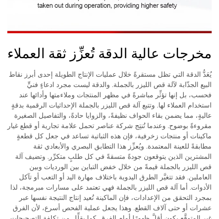
مخرجات عالية الدقة تُعزِّز ثقة العملاء
يُعَدُّ الدقة التي تظل مستقرةً خلال عمليات الإنتاج الطويلة إحدى أبرز نقاط
البيع الجذّابة لآلة قص الليزر بالجملة. والدقة ليست مجرد ادعاءٍ فنيٍّ
فحسب، بل إنها تؤثِّر مباشرةً في مظهر المنتجات وملاءمتها وأدائها عند
استخدام العملاء لها. وتتبع آلة قص الليزر بالجملة الإحداثيات الرقمية بدقةٍ
عاليةٍ، مما يضمن بقاء الحواف نظيفةً، والزوايا حادةً، والتفاصيل الصغيرة
مقروءةً بوضوح. وعندما تُنتِج شركة عناصر تحمل علامة تجارية أو قطع غيار
ماكينات أو منتجات زخرفية، فإن هذه الثباتية تساعد في جعل كل قطعةٍ
مطابقةً للعينة المعتمدة. ويُعزِّز هذا التطابق البصري والأبعادي ثقة
المشترين الذين يتوقعون جودةً متسقةً في كل طلبٍ متكرِّر. وتضيف آلة
قص الليزر بالجملة قيمةً من خلال خفض التباين بين الورديات وبين
العاملين. فقد تتغيَّر الطرق اليدوية باختلاف مهارة اليد أو التعب أو تآكل
الأدوات. أما آلة قص الليزر بالجملة فهي تعتمد على مسارات مبرمجة، لذا
بمجرد التحقق من الإعدادات، فإن الماكينة تُعيد إنتاج النتيجة نفسها عبر
عشرات أو حتى آلاف القطع. وهذا يجعل عملية الفحص أسرع، لأن الفرق
غير المتوقَّع يكون أقلَّ ظهورًا أمام الفرق. كما يقلِّل من تكلفة التصحيحات