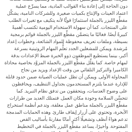
دون الحاجة إلى إعادة بناء القوالب المادية، مما يسرِّع عملية
اعتماد العينات والإنتاج بكميات صغيرة. وللشركات النامية، يشكِّل
مقطِّع الليزر بالجملة استثمارًا قويًّا لأنه يتكيف مع تغيرات الطلب
على المنتجات. كما أن سهولة الاستخدام اليومية تكتسب أهميةً
كبيرةً أيضًا. فغالبًا ما يتضمَّن مقطِّع الليزر بالجملة قوائم برمجية
بسيطة، وملفات تعريف محفوظة للمواد الشائعة، وخطوات إعداد
مُرشدة. ويمكن للمشغلين الجدد تعلُّم المهام الروتينية بسرعة
أكبر، بينما يستطيع الموظفون ذوو الخبرة ضبط الإعدادات بدقة
لمهام خاصة. كما يقلِّل مقطِّع الليزر بالجملة المزوَّد بخاصية محاذاة
الكاميرا والتركيز التلقائي من وقت الإعداد ويزيد من نجاح
المحاولة الأولى. ويمكن أن تظل عمليات الصيانة ضمن حدود قابلة
للإدارة عندما يلتزم المستخدمون بجداول التنظيف، ويحافظون
على وضوح العدسات، ويتحققون من تدفق نظام التبريد. كما
تتحسَّن السلامة وجودة مكان العمل. فتمتلك العديد من طرازات
مقطِّع الليزر بالجملة مناطق عمل مغلقة، وتدعم أنظمة استخراج
الأبخرة، وتحتوي على أزرار إيقاف طارئ. وهذه الحمايات المدمجة
تدعم هواءً أنظف وتشغيلًا أكثر أمانًا مقارنةً بأساليب القص
المفتوحة. وأخيرًا، يساعد مقطِّع الليزر بالجملة في التخطيط