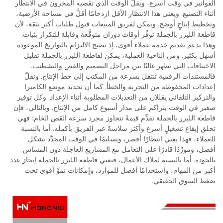
الفواتير في وقت أسرع، ويقلُّ الوقت الذي تقضيه المخزون في الانتظار
أثناء التصنيع. ويعني هذا الانتظار الأقل ازدحامًا أقلَّ في مساحة الأرضية،
وتخطيط إنتاجٍ أوضح. ويمكن لفريق المبيعات قبول طلبات أكثر بثقة، لأن
قاطعة الليزر بالجملة توفِّر أوقات دوران متوقَّعة وقابلة للتكرار بثبات.
وهذا يدعم تقديم خدمة عملاء أقوى، إذ يصبح الالتزام بالتواريخ الموعودة
أسهل بكثير. ومن الناحية العملية، يمكن لقاطعة الليزر بالجملة تقليل
الاختناقات التي تظهر غالبًا بين مراحل التصميم والقص والتشطيب.
فالمستندات الرقمية تنتقل بسرعة من المكتب إلى خط الإنتاج. وتقلّ
إعدادات المحفوظة من التجربة والخطأ. كما أن تحديد موضع الكاميرا
والتركيز التلقائي يقللان من التعديلات المطلوبة أثناء الإعداد. وكل توفير
صغير في الوقت يتراكم على مدار أسبوع كامل من الإنتاج. وبالتالي، فإن
قاطعة الليزر بالجملة تقدِّم قيمةً تتجاوز مجرد سرعة القص الخام؛ فهي
تخلق إيقاع تشغيلٍ أسرع وأكثر سلاسةً عبر الفريق بأكمله. أما بالنسبة
للعملاء، فهذا يعني انتظارًا أقصر، وتسليمًا في الوقت المحدَّد بشكل
أفضل، ومورِّدًا قادرًا على التعامل مع المشاريع العاجلة دون المساس
بالجودة. أما بالنسبة لملاك الأعمال، فتعني قاطعة الليزر بالجملة إنجاز عدد
أكبر من المهام، واستخدامًا أفضل للموارد، وإمكانات نموٍّ أقوى تحت
ضغط السوق الحقيقي.