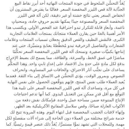
يُعَدُّ التحسُّن الملحوظ في جودة المنتجات النهائية أحد أبرز نقاط البيع
الجذَّابة لآلة قص الليزر المخفضة السعر. فغالبًا ما يفترض المشترون أن
انخفاض السعر يعني نتائج خشنة أو غير دقيقة، لكن آلة قص الليزر
المخفضة السعر والمصنوعة جيدًا يمكنها تقديم حروفٍ حادة، ومنحنياتٍ
ناعمة، وأبعادٍ قابلة للتكرار تبدو احترافيةً عند الفحص الأولي. ويكتسب هذا
الأمر أهميةً بالغةً حين يقارن العملاء منتجاتك بمنتجات العلامات التجارية
الكبرى. فالنقش النظيف والقص الدقيق يجعلان تسميات المنتجات وعلامات
الشعارات والتفاصيل الزخرفية تبدو مُخطَّطةً بعنايةٍ ومتميِّزةً، حتى عند
إنتاجها بكميَّات صغيرة. وتمنحك آلة قص الليزر المخفضة السعر تحكُّمًا
مباشرًا في عمق الخط، والسرعة، والطاقة، مما يسمح لك بضبط الإخراج
بدقةٍ لكل مادةٍ على حدةٍ بدل الاعتماد على إعدادٍ ثابتٍ واحد. وهذا التحكُّم
يساعدك على تجنُّب آثار الاحتراق، والحافات غير المتساوية، وانحراف
النصوص. وبمرور الوقت، يؤدي التحسُّن في الاتساق إلى بناء الثقة. فعندما
يُعيد العملاء طلب نفس المنتج، فإنهم يتوقَّعون الحصول على نفس النهاية
في كل مرة، وتساعدك آلة قص الليزر المخفضة السعر على تلبية هذا
التوقُّع مع أقل قدرٍ ممكنٍ من التعديل اليدوي. كما أنها تدعم احتياجات
الإنتاج المتنوعة ضمن مساحة عمل واحدة. فبإمكانك نقش دفعة من
الأكواب العازلة صباحًا، وقص سلاسل المفاتيح الأكريليكية بعد الظهر،
وإنهاء لافتات الخشب المخصصة قبل انتهاء اليوم. وهذه المرونة تتيح لك
خدمة شرائح مختلفة من العملاء دون الحاجة إلى شراء آلات منفصلةٍ لكل
مهمة. وللمحلات التي تشهد نموًّا مستمرًّا، يُعَدُّ ذلك عنصر قيمةٍ رئيسيًّا. كما