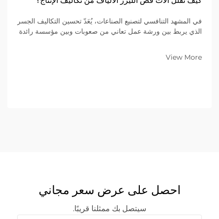
كيف تقلل آلات قص الليزر الألياف من تكاليف الإنتاج؟
في المشهد التنافسي لتصنيع الصناعات، يُعَدّ تحسين التكاليف الجسر
الذي يربط بين ورشة عمل تعاني من صعوبات وبين مؤسسة رائدة
في السوق. وللشركات التي تتخصص في تصنيع المعادن ضمن
نموذج الأعمال بين الشركات (B2B)، فإن المعدات الموجودة على
View More
أرضية المصنع تُحدِّد...
احصل على عرض سعر مجاني
سيتصل بك ممثلنا قريبًا.