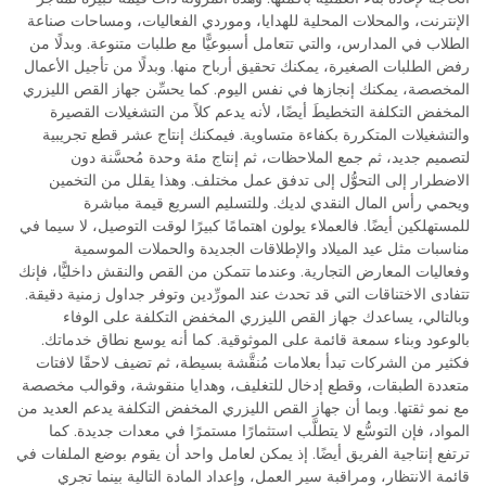
الإنترنت، والمحلات المحلية للهدايا، وموردي الفعاليات، ومساحات صناعة
الطلاب في المدارس، والتي تتعامل أسبوعيًّا مع طلبات متنوعة. وبدلًا من
رفض الطلبات الصغيرة، يمكنك تحقيق أرباح منها. وبدلًا من تأجيل الأعمال
المخصصة، يمكنك إنجازها في نفس اليوم. كما يحسِّن جهاز القص الليزري
المخفض التكلفة التخطيطَ أيضًا، لأنه يدعم كلاً من التشغيلات القصيرة
والتشغيلات المتكررة بكفاءة متساوية. فيمكنك إنتاج عشر قطع تجريبية
لتصميم جديد، ثم جمع الملاحظات، ثم إنتاج مئة وحدة مُحسَّنة دون
الاضطرار إلى التحوُّل إلى تدفق عمل مختلف. وهذا يقلل من التخمين
ويحمي رأس المال النقدي لديك. وللتسليم السريع قيمة مباشرة
للمستهلكين أيضًا. فالعملاء يولون اهتمامًا كبيرًا لوقت التوصيل، لا سيما في
مناسبات مثل عيد الميلاد والإطلاقات الجديدة والحملات الموسمية
وفعاليات المعارض التجارية. وعندما تتمكن من القص والنقش داخليًّا، فإنك
تتفادى الاختناقات التي قد تحدث عند المورِّدين وتوفر جداول زمنية دقيقة.
وبالتالي، يساعدك جهاز القص الليزري المخفض التكلفة على الوفاء
بالوعود وبناء سمعة قائمة على الموثوقية. كما أنه يوسع نطاق خدماتك.
فكثير من الشركات تبدأ بعلامات مُنقَّشة بسيطة، ثم تضيف لاحقًا لافتات
متعددة الطبقات، وقطع إدخال للتغليف، وهدايا منقوشة، وقوالب مخصصة
مع نمو ثقتها. وبما أن جهاز القص الليزري المخفض التكلفة يدعم العديد من
المواد، فإن التوسُّع لا يتطلَّب استثمارًا مستمرًا في معدات جديدة. كما
ترتفع إنتاجية الفريق أيضًا. إذ يمكن لعامل واحد أن يقوم بوضع الملفات في
قائمة الانتظار، ومراقبة سير العمل، وإعداد المادة التالية بينما تجري