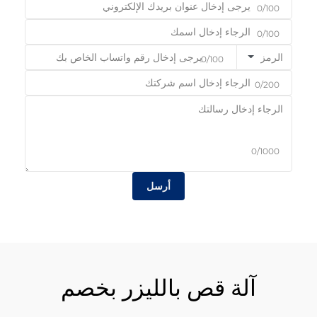
0/100
0/100
الرمز
0/100
0/200
0/1000
أرسل
آلة قص بالليزر بخصم