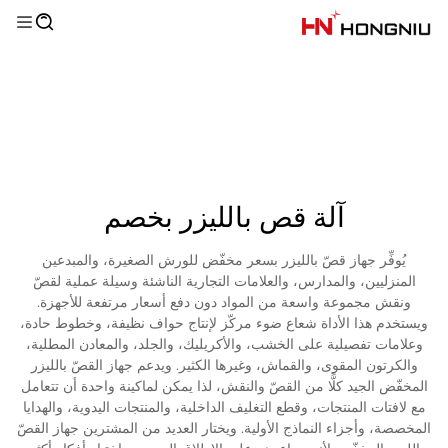
آلة قص بالليزر بخصم
يُوفِّر جهاز قصّ بالليزر بسعر مخفّض للورش الصغيرة، والمبدعين
المنزليين، والمدارس، والعلامات التجارية الناشئة وسيلة عملية لقصّ
ونقش مجموعة واسعة من المواد دون دفع أسعار مرتفعة للأجهزة.
ويستخدم هذا الأداة شعاع ضوء مركّز لإنتاج حواف نظيفة، وخطوط حادة،
وعلامات تفصيلية على الخشب، والأكريليك، والجلد، والمعادن المطلية،
والكرتون المقوى، والقماش، وغيرها الكثير. ويدعم جهاز القصّ بالليزر
المخفّض الجيد كلًّا من القصّ والنقش، لذا يمكن لماكينة واحدة أن تتعامل
مع لافتات المنتجات، وقطع التغليف الداخلية، والمنتجات اليدوية، والهدايا
المخصصة، وأجزاء النماذج الأولية. ويختار العديد من المشترين جهاز القصّ