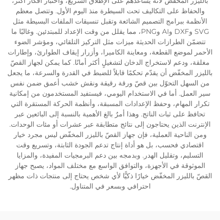
بالليزر المخفّض لأنه يساعدهم على الإطلاق السريع، واختبار أفكار أكثر،
والحفاظ على التكاليف تحت السيطرة منذ اليوم الأول. وتتصل معظم
الأنظمة ببرامج التصميم الشائعة وتقبل تنسيقات الملفات البسيطة مثل
SVG وDXF وAI وPNG، مما يقلل من وقت الإعداد للمبتدئين. وغالبًا ما
تتضمّن الطرازات الحديثة ميزات مثل التركيز التلقائي، ومؤشر الضوء
الأحمر لموضع القطعة، ومعاينة الكاميرا، وأزرار إيقاف الطوارئ، وإطارات
مغلقة، ودعم لاستخراج الدخان لتشغيلٍ أكثر أمانًا. كما يمكن لجهاز القصّ
بالليزر المخفّض أن يقدّم تحكمًا قابلاً للضبط في القدرة والسرعة، ما يجعل
من السهل التحوّل بين قصّ ورقة رقيقة ونقش خشب أعمق ضمن نفس
سير العمل. أما في الاستخدام اليومي، فيستفيد المستخدمون من إمكانية
تكرار المهام، وحفظ الإعدادات المسبقة، وأنظمة الحركة المستقرة التي
تحافظ على ثبات الناتج. وهذا أمرٌ بالغ الأهمية بالنسبة إلى البائعين عبر
الإنترنت الذين يحتاجون إلى نتائج متطابقة عبر عشرات أو مئات الوحدات.
ومن الناحية العملية، فإن جهاز القصّ بالليزر المخفّض ليس مجرد خيار
اقتصادي فحسب، بل هو أداة إنتاج تدعم الجودة الثابتة، وتسريع وقت
التسليم، وتقليل الهدر. وبدمجه بين دعم البرمجيات المفيدة، والمزايا
الموثوقة في الأجهزة، والتوافق الواسع مع مختلف المواد، يصبح جهاز
القصّ بالليزر المخفّض خيارًا ذكيًّا لأي شخص يحتاج إلى منتجات ذات مظهر
احترافي وبسعر في المتناول.