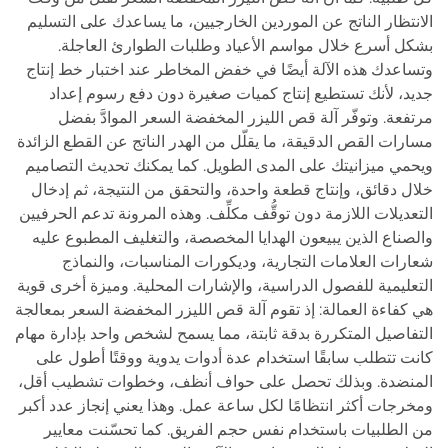
الانتظار الناتج عن الموردين الخارجيين، ما يساعدك على التسليم
بشكل أسرع خلال مواسم الأعياد وطلبات الطوارئ العاجلة.
وتساعدك هذه الآلة أيضًا في خفض المخاطر عند اختبار خط إنتاج
جديد، لأنك تستطيع إنتاج كميات صغيرة دون دفع رسوم إعداد
مرتفعة. وتوفّر آلة قص الليزر المخفضة السعر الموادَّ بفضل
مسارات القص الدقيقة، ما يقلّل من الهدر الناتج عن القطع الزائدة
ويحمي ميزانيتك على المدى الطويل. كما يمكنك تحديث التصاميم
خلال دقائق، وإنتاج قطعة واحدة، والتحقق من النتيجة، ثم إدخال
التعديلات اللازمة دون توقُّف مكلِّف. وهذه المرونة تدعم الحرفيين
والصناع الذين يبيعون الهدايا المخصصة، والتغليف المطبوع عليه
شعارات العلامات التجارية، وديكورات المناسبات، والنماذج
التعليمية للفصول الدراسية، والإشارات المحلية. وميزة أخرى قوية
هي كفاءة العمالة: إذ تقوم آلة قص الليزر المخفضة السعر بمعالجة
التفاصيل المتكررة بدقة ثابتة، مما يسمح لشخص واحد بإدارة مهام
كانت تتطلب سابقًا استخدام عدة أدوات يدوية ووقتًا أطول على
المنضدة. وبذلك تحصل على حواف أنظف، وخطوات تشطيب أقل،
ومخرجات أكثر انتظامًا لكل ساعة عمل. وهذا يعني إنجاز عدد أكبر
من الطلبيات باستخدام نفس حجم الفريق. كما تحسّنت معايير