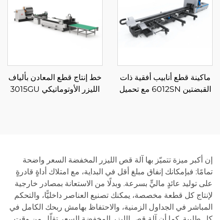
ماكينة قطع أنابيب أفقية ذات
خط إنتاج قطع المعادن بألياف
القبضتين 6012SN مع تحميل
الليزر الأوتوماتيكي 3015GU
شبه تلقائي
مع تغذية من البكرة
إن أكبر ميزة تتميّز بها آلة قص الليزر المخفضة السعر واضحة
تمامًا: فبإمكانك إنفاق مبلغ أقل في البداية، مع امتلاك أداةٍ قادرةٍ
على توليد عائدٍ ماليٍّ بسرعة. وبدلًا من الاستعانة بمصادر خارجية
لإنتاج كل قطعة مخصصة، يمكنك تصنيع العناصر داخليًّا، والتحكم
المباشر في الجداول الزمنية، والاحتفاظ بهامش ربحك الكامل في
كل طلبية. كما أن آلة قص الليزر المخفضة السعر تقلّل من وقت