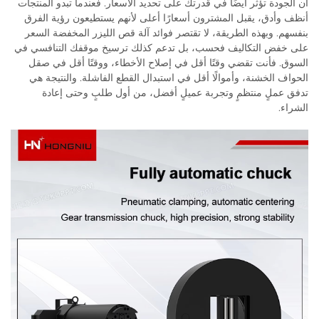
أن الجودة تؤثر أيضًا في قدرتك على تحديد الأسعار. فعندما تبدو المنتجات
أنظف وأدق، يقبل المشترون أسعارًا أعلى لأنهم يستطيعون رؤية الفرق
بنفسهم. وبهذه الطريقة، لا تقتصر فوائد آلة قص الليزر المخفضة السعر
على خفض التكاليف فحسب، بل تدعم كذلك ترسيخ موقفك التنافسي في
السوق. فأنت تقضي وقتًا أقل في إصلاح الأخطاء، ووقتًا أقل في صقل
الحواف الخشنة، وأموالًا أقل في استبدال القطع الفاشلة. والنتيجة هي
تدفق عملٍ منتظمٍ وتجربة عميلٍ أفضل، من أول طلبٍ وحتى إعادة
الشراء.