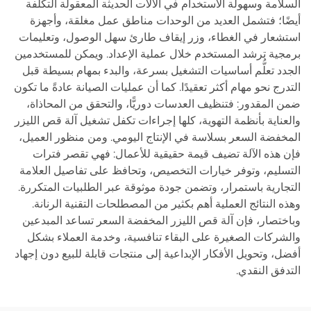
السلامة وسهولة الاستخدام في الآلات الحديثة المعقولة التكلفة
أيضًا؛ فتشمل العديد من الوحدات مناطق عمل مغلقة، وأجهزة
استشعار في الغطاء، وزر إيقاف طارئ سهل الوصول، وتعليمات
برمجية ترشد المستخدم خلال عملية الإعداد. ويمكن للمستخدمين
الجدد تعلُّم أساسيات التشغيل بسرعة، والبدء بمهام بسيطة قبل
التدرج نحو مهام أكثر تعقيدًا. كما أن عمليات الصيانة عادةً ما تكون
ضمن المقدور: فتنظيف العدسات دوريًّا، والتحقق من المحاذاة،
والعناية بأنظمة التهوية، كلها إجراءات تكفل تشغيل آلة قص الليزر
المخفضة السعر بسلاسة في الإنتاج اليومي. ومن منظور العميل،
فإن هذه الآلة تضيف قيمة حقيقية للأعمال: فهي تقصر فترات
التسليم، وتوفر خيارات التخصيص، وتحافظ على تفاصيل العلامة
التجارية باستمرار، وتضمن جودة موثوقة عبر الطلبيات المتكررة.
وهذه النتائج العملية أهم بكثير من المصطلحات التقنية الرنانة.
وباختصار، فإن آلة قص الليزر المخفضة السعر تساعد المبدعين
والشركات الصغيرة على البقاء تنافسية، وخدمة العملاء بشكل
أفضل، وتحويل الأفكار الإبداعية إلى منتجات قابلة للبيع دون إجهاد
التدفق النقدي.