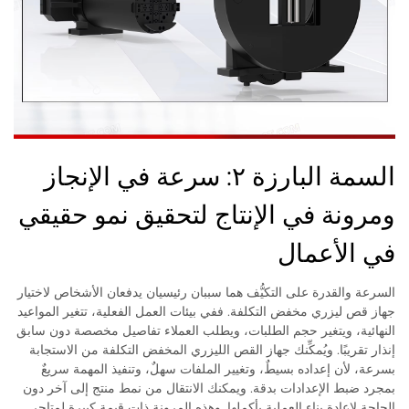
السمة البارزة ٢: سرعة في الإنجاز
ومرونة في الإنتاج لتحقيق نمو حقيقي
في الأعمال
السرعة والقدرة على التكيُّف هما سببان رئيسيان يدفعان الأشخاص لاختيار
جهاز قص ليزري مخفض التكلفة. ففي بيئات العمل الفعلية، تتغير المواعيد
النهائية، ويتغير حجم الطلبات، ويطلب العملاء تفاصيل مخصصة دون سابق
إنذار تقريبًا. ويُمكِّنك جهاز القص الليزري المخفض التكلفة من الاستجابة
بسرعة، لأن إعداده بسيطٌ، وتغيير الملفات سهلٌ، وتنفيذ المهمة سريعٌ
بمجرد ضبط الإعدادات بدقة. ويمكنك الانتقال من نمط منتج إلى آخر دون
الحاجة لإعادة بناء العملية بأكملها. وهذه المرونة ذات قيمة كبيرة لمتاجر