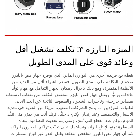
الميزة البارزة ٣: تكلفة تشغيل أقل
وعائد قوي على المدى الطويل
نقطة بيع فريدة أخرى هي التوازن المالي الذي يوفره جهاز قص بالليزر
منخفض التكلفة على المدى الطويل. فسعر الشراء أقل من العديد من
الأنظمة المتميزة، ومع ذلك لا يزال بإمكان الجهاز التعامل مع مهام تولّد
عائدات يوميًّا. ويقلل جهاز قص الليزر منخفض التكلفة من نفقات الاستعانة
بمصادر خارجية، وتأخيرات الشحن، والضغوط الناتجة عن الحد الأدنى
لطلبات المورِّدين، ما يمنح الشركات الصغيرة مزيدًا من الحرية في تحديد
الأسعار والتخطيط. وعند إنجاز الإنتاج داخليًّا، فإنك أنت من يقرّر متى تُنفَّذ
المهام، وكم عدد القطع التي تُنتج، ومتى يتم تحديث التصاميم. وهذه
السيطرة تمنع الإنتاج الزائد وتساعدك على تجنّب تراكم المخزون الراكد.
كما أن جهاز قص الليزر منخفض التكلفة يقلل الهدر عبر اتباع المسارات