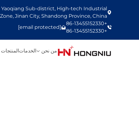
Yaoqiang Sub-district, High-tech Industrial
one, Jinan City, Shandong Province, China
+86-13455152330
[email protected]
+86-13455152330
من نحن
الخدمات
المنتجات