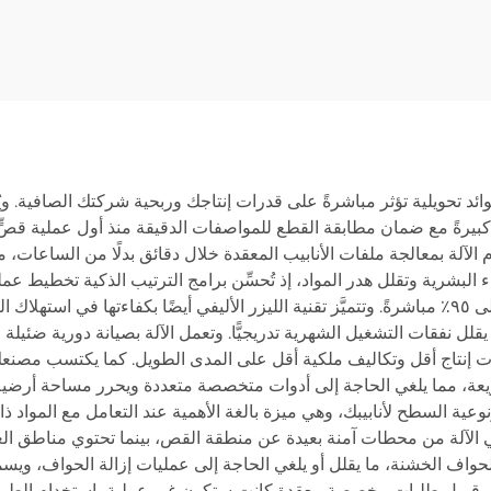
فوائد تحويلية تؤثر مباشرةً على قدرات إنتاجك وربحية شركتك الصافية. ويُ
ة كبيرةً مع ضمان مطابقة القطع للمواصفات الدقيقة منذ أول عملية قصٍّ
 الآلة بمعالجة ملفات الأنابيب المعقدة خلال دقائق بدلًا من الساعات، م
اء البشرية وتقلل هدر المواد، إذ تُحسِّن برامج الترتيب الذكية تخط
أنبوب، ما يحسِّن معدل استغلال المواد لديك بنسبة تصل إلى ٩٥٪ مباشرةً. وتتميَّز تقنية الليزر الأليفي 
قلل نفقات التشغيل الشهرية تدريجيًّا. وتعمل الآلة بصيانة دورية ضئيلة جد
اعات إنتاج أقل وتكاليف ملكية أقل على المدى الطويل. كما يكتسب مصنعك
عة، مما يلغي الحاجة إلى أدوات متخصصة متعددة ويحرر مساحة أرضية ث
نوعية السطح لأنابيبك، وهي ميزة بالغة الأهمية عند التعامل مع المواد ذات
الآلة من محطات آمنة بعيدة عن منطقة القص، بينما تحتوي مناطق العمل 
لحواف الخشنة، ما يقلل أو يلغي الحاجة إلى عمليات إزالة الحواف، ويسم
 وقبول طلبات مخصصة معقدة كانت ستكون غير عملية باستخدام الطرق 