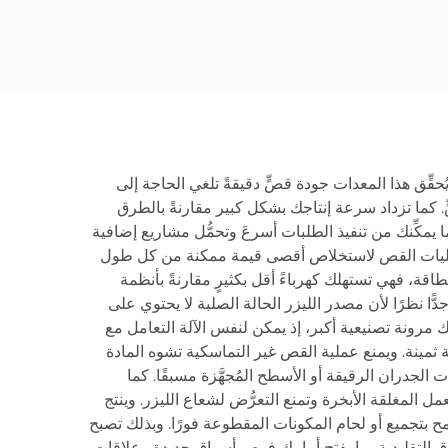
حقِّق هذا المعدات جودة قصٍّ دقيقةً تلغي الحاجة إلى
. كما تزداد سرعة إنتاجك بشكل كبير مقارنةً بالطرق
ا يمكِّنك من تنفيذ الطلبات أسرعَ وتحمُّل مشاريع إضافية
يط عمليات القص لاستخلاص أقصى قيمة ممكنة من كل طول
أيضًا بكفاءتها في استهلاك الطاقة، فهي تستهلك كهرباءً أقل بكثيرٍ مقارنةً بأنظمة
ًّا نظرًا لأن مصدر الليزر الحالة الصلبة لا يحتوي على
 مرونة تصنيعية أكبر، إذ يمكن لنفس الآلة التعامل مع
مينة. ويمنع عملية القص غير التماسكية تشوه المادة
 الجدران الرقيقة أو الأسطح المُجهَّزة مسبقًا. كما
المغلقة الأبخرة وتمنع التعرُّض لشعاع الليزر. وينتج
ح بتجميع أو لحام المكونات المقطوعة فورًا. وبذلك تصبح
التقليدية، ما يفتح أمامك فرص أسواق جديدة وعلاقات