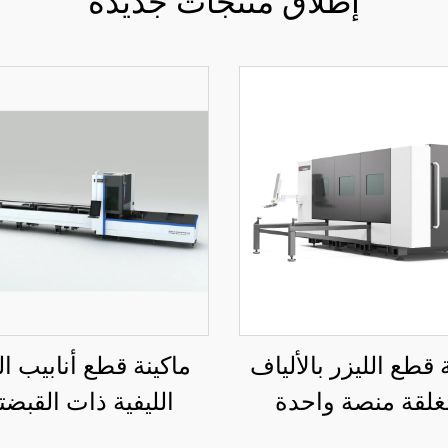
إطلاق منتجات جديدة
 قطع الليزر بالألياف
ماكينة قطع أنابيب ال
غلقة منصة واحدة
الليفية ذات القبضت
6012R
3015LS