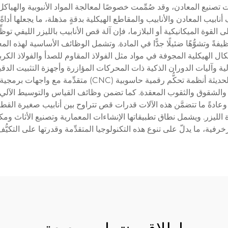
 تقنيات تصنيع المعادن، وقد صُمِّمت خصوصًا لمعالجة المواد الأنبوبية واله
 أنابيب المعادن والأنابيب والمقاطع الهيكلية بدقةٍ مذهلة، ما يجعلها أ
وة الميكانيكية أو البلازما، فإن آلة قص الأنابيب بالليزر الليفي توظِّ
ةً وتشوُّهًا ضئيلًا جدًّا في المادة. وتشمل الوظائف الأساسية لهذه المع
ال الهيكلية المجوفة في مواد مثل الفولاذ المقاوم للصدأ والفولاذ الكر
 الآلية وآليات الدوران الذكية ذات المحركات المؤازرة وأجهزة التثبيت 
عملية القص. وتضمّ آلات قص الأنابيب بالليزر الليفي الحديثة
والشقوق والثقوب المعقدة. كما تضمن وظائف القياس والتوسيط الآلي دقة
سب نوع المادة وقوة الليزر. ويشمل نطاق تطبيقاتها الإنشاءات المعمارية وتصنيع الأ
خرفية، ما يدلّ على تنوع هذه التكنولوجيا المتقدِّمة وقدرتها على التكيُّف