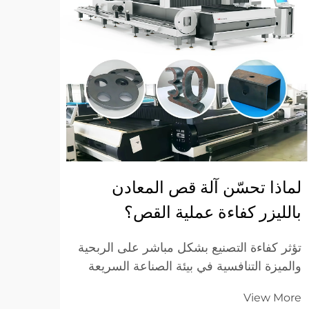
لماذا تحسّن آلة قص المعادن
آلة 
بالليزر كفاءة عملية القص؟
القط
تؤثر كفاءة التصنيع بشكل مباشر على الربحية
وتواج
والميزة التنافسية في بيئة الصناعة السريعة
عند اخ
الوتيرة اليوم. وغالبًا ما تواجه طرق قطع
على كف
More
View More
المعادن التقليدية صعوبات في تلبية متطلبات
التشغ