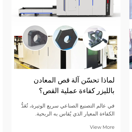
لماذا تحسّن آلة قص المعادن
بالليزر كفاءة عملية القص؟
في عالم التصنيع الصناعي سريع الوتيرة، تُعَدُّ
الكفاءة المعيار الذي يُقاس به الربحية.
ولشركات التصنيع بين الشركات (B2B)، أثبت
View More
الانتقال من طرق القطع الميكانيكية التقليدية