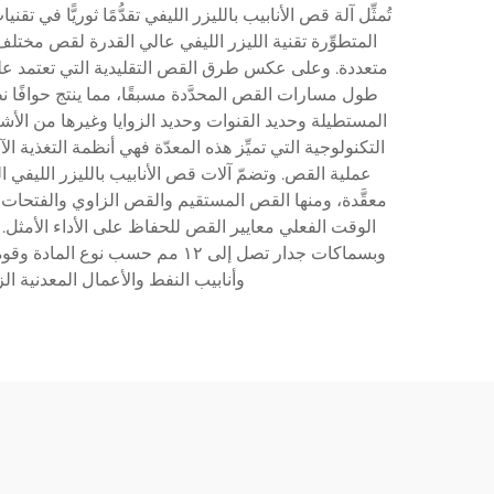
تُمثِّل آلة قص الأنابيب بالليزر الليفي تقدُّمًا ثوريًّا في
المتطوِّرة تقنية الليزر الليفي عالي القدرة لقص مختلف
متعددة. وعلى عكس طرق القص التقليدية التي تعتمد على الق
طول مسارات القص المحدَّدة مسبقًا، مما ينتج حوافًا نظيف
المستطيلة وحديد القنوات وحديد الزوايا وغيرها من الأشك
التكنولوجية التي تميِّز هذه المعدّة فهي أنظمة التغذية
معقَّدة، ومنها القص المستقيم والقص الزاوي والفتحات 
وبسماكات جدار تصل إلى ١٢ مم ح
وأنابيب النفط والأعمال المعدنية الز