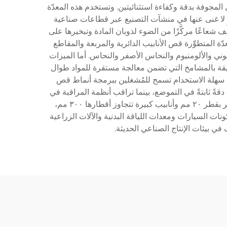
ياكل المجوفة بدقة وكفاءة استثنائيتين. وتستخدم هذه المعدّة
داةً لا غنى عنها في منشآت التصنيع عبر قطاعات صناعية
ف شعاعًا مركَّزًا من الضوء لذوبان المادة وتبخيرها على
دّة المتطوِّرة قص الأنابيب الدائرية والمربعة والمقاطع
بوني والألومنيوم والنحاس الأصفر والنحاس. أما الميزات
الدقيقة بالمشامخ التي تضمن معالجة مستقرة للمواد طوال
 أنظمة تحكُّم رقمية حاسوبية (CNC) متقدِّمة مع واجهات برمجية سهلة الاستخدام تسمح للمُشغلين ببرمجة أنماط قص
ً ثابتةً في التموضع، بينما تراقب أنظمة المراقبة في
الوقت الفعلي معايير القص للحفاظ على الأداء الأمثل. وعادةً ما تتضمَّن هذه الآلات قدرات قص تتراوح بين أنابيب صغيرة القطر بقطر ٢٠ مم وأنابيب كبيرة تتجاوز أقطارها ٣٠٠ مم،
ثاث ومكونات السيارات ومعدات اللياقة البدنية والآلات الزراعية
 في بيئات الإنتاج الصناعي الحديثة.