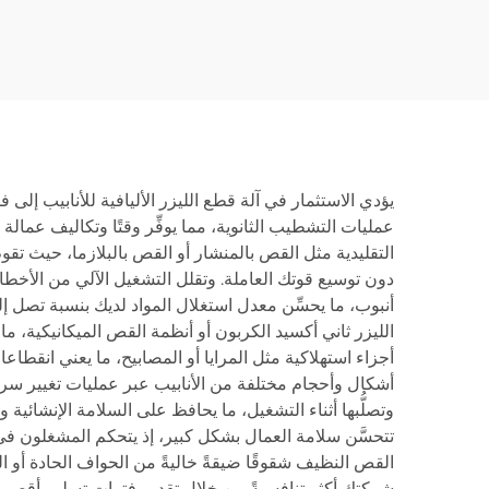
مغلقة 3015GAR
يؤدي الاستثمار في آلة قطع الليزر الأليافية للأنابيب إلى 
عمليات التشطيب الثانوية، مما يوفِّر وقتًا وتكاليف عمال
التقليدية مثل القص بالمنشار أو القص بالبلازما، حيث تقوم
دون توسيع قوتك العاملة. وتقلل التشغيل الآلي من الأخط
الليزر ثاني أكسيد الكربون أو أنظمة القص الميكانيكية، ما ي
أجزاء استهلاكية مثل المرايا أو المصابيح، ما يعني انقط
أشكال وأحجام مختلفة من الأنابيب عبر عمليات تغيير سري
وتصلُّبها أثناء التشغيل، ما يحافظ على السلامة الإنشائية و
تتحسَّن سلامة العمال بشكل كبير، إذ يتحكم المشغلون في 
القص النظيف شقوقًا ضيقةً خاليةً من الحواف الحادة أو ا
شركتك أكثر تنافسيةً من خلال تقديم فترات تسليم أقصر