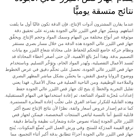
نتائج متسقة يوميًّا
عندما يقارن المشترون أدوات الإنتاج، فإن الدقة تكون غالبًا أول ما يلفت
انتباههم. ويتميَّز جهاز قص الليزر عالي الجودة بقدرته على تحقيق دقة
موثوقة عبر أنواع مختلفة من المهام وسمك المواد وحجم الإنتاج. ويحقِّق
جهاز قص الليزر عالي الجودة هذه الدقة من خلال مسار بصري مستقر
ونظام حركة خاضع للتحكم للحفاظ على محاذاة شعاع الليزر مع بيانات
التصميم بدقة. وهذا أمرٌ بالغ الأهمية، لأن حتى أصغر أخطاء المحاذاة قد
تُفسد الأعمال التفصيلية، وتُهدر المواد الخام، وتؤخِّر التسليم. وباستخدام
جهاز قص الليزر عالي الجودة، تحصل على تحكُّم دقيق في عرض الخطوط
ووضوح الزوايا وعمق النقش، ما يحسِّن بشكل مباشر المظهر البصري
والملاءمة الوظيفية. ومن الناحية العملية في مجال الأعمال، فهذا يعني
تقليل التجربة والخطأ. إذ يتيح لك جهاز قص الليزر عالي الجودة حفظ
إعدادات مُجرَّبة للمواد الشائعة، ثم إعادة استخدامها في المهام المستقبلية.
وهذه القابلية للتكرار تساعد الفرق على تجنُّب إعادة المعايرة المستمرة.
كما تدعم إصدار عروض أسعار واثقة، نظرًا لأن نتائج الإنتاج تصبح أكثر
قابلية للتنبؤ. أما بالنسبة لبائعي المنتجات المخصصة، فيمكن لجهاز قص
الليزر عالي الجودة إنشاء نصوص حادة وشعارات نظيفة وأنماط دقيقة
ترفع القيمة المدرَكة للمنتج. وفي ورش العمل التي تُصنِّع المكونات، يُنتج
جهاز قص الليزر عالي الجودة أجزاءً تتطابق بدقة أكبر أثناء التجميع، مما