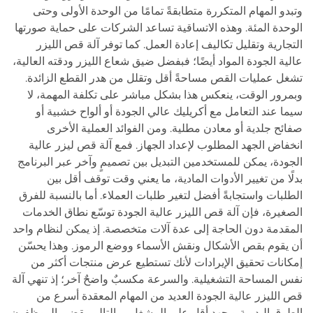
وتبدو المهام المتكررة متطابقةً تمامًا من الوحدة الأولى وحتى
الوحدة المئة. وهذه الاتساقية تساعد الشركات على حماية صورتها
التجارية وتقليل تكاليف إعادة العمل. كما توفر آلة قص الليزر
عالية الجودة المواد أيضًا؛ فبفضل ضيق شعاع الليزر ودقته العالية،
تشغل عمليات القص مساحةً أقل وتقلل من هدر القطع الزائدة.
وبمرور الوقت، ينعكس هذا بشكل مباشر على تكلفة المهمة، لا
سيما عند التعامل مع أكريليك عالي الجودة أو ألواح خشبية أو
صفائح جلدية أو معادن مطلية. ومن الفوائد العملية الأخرى
انخفاض الجهد المطلوب لإعداد الجهاز. فمع آلة قص ليزر عالية
الجودة، يمكن للمستخدمين التبديل بين تصميمٍ وآخر عبر البرنامج
بدلًا من تغيير الأدوات المادية، ما يعني وقت توقف أقل بين
الطلبات واستجابةً أفضل لتغير طلبات العملاء. أما بالنسبة للفرق
الصغيرة، فإن آلة قص الليزر عالية الجودة توسّع نطاق الخدمات
المقدمة دون الحاجة إلى عدة آلات متخصصة. إذ يمكن لنظام واحد
أن يقوم بقص الأشكال ونقش الأسماء ووضع الرموز. وهذا يحسّن
إمكانات تحقيق الإيرادات لأنك تستطيع عرض منتجات أكثر من
نفس المساحة التشغيلية. والسرعة مكسبٌ واضحٌ آخر؛ إذ تنهي آلة
قص الليزر عالية الجودة العديد من المهام المعقدة أسرع من
الطرق اليدوية وبجهد أقل على المشغل. وبالتالي يقضِي الموظفون