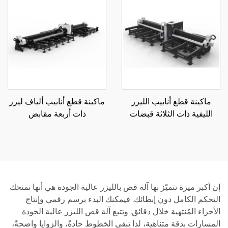
ماكينة قطع أنابيب الليزر
ماكينة قطع أنابيب ألياف ليزر
الليفية ذات الثلاثة قبضات
ذات أربعة مقابض
6012SN3
12035SN4 صناعية ثقيلة
إن أكبر ميزة تتميّز بها آلة قص بالليزر عالية الجودة هي أنها تمنحك
التحكم الكامل دون إبطائك. فيمكنك البدء برسم رقمي وإنتاج
الأجزاء المُنتهية خلال دقائق. وتتبع آلة قص الليزر عالية الجودة
المسارات بدقة متناهية، لذا تبقى الخطوط حادةً، والزوايا واضحةً،