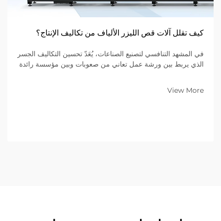
كيف تقلل آلات قص الليزر الألياف من تكاليف الإنتاج؟
في المشهد التنافسي لتصنيع الصناعات، يُعَدّ تحسين التكاليف الجسر
الذي يربط بين ورشة عمل تعاني من صعوبات وبين مؤسسة رائدة
في السوق. وللشركات التي تتخصص في تصنيع المعادن ضمن
نموذج الأعمال بين الشركات (B2B)، فإن المعدات الموجودة على
View More
أرضية المصنع تُحدِّد...