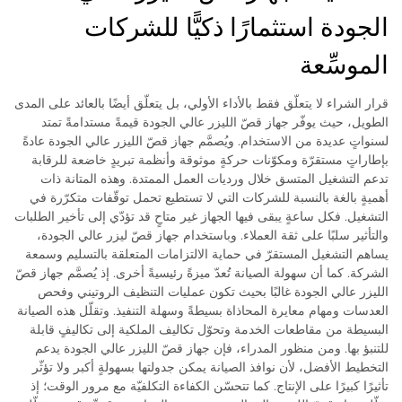
الجودة استثمارًا ذكيًّا للشركات
الموسِّعة
قرار الشراء لا يتعلّق فقط بالأداء الأولي، بل يتعلّق أيضًا بالعائد على المدى
الطويل، حيث يوفّر جهاز قصّ الليزر عالي الجودة قيمةً مستدامةً تمتد
لسنواتٍ عديدة من الاستخدام. ويُصمَّم جهاز قصّ الليزر عالي الجودة عادةً
بإطاراتٍ مستقرّة ومكوّنات حركةٍ موثوقة وأنظمة تبريدٍ خاضعة للرقابة
تدعم التشغيل المتسق خلال ورديات العمل الممتدة. وهذه المتانة ذات
أهميةٍ بالغة بالنسبة للشركات التي لا تستطيع تحمل توقّفات متكرّرة في
التشغيل. فكل ساعةٍ يبقى فيها الجهاز غير متاحٍ قد تؤدّي إلى تأخير الطلبات
والتأثير سلبًا على ثقة العملاء. وباستخدام جهاز قصّ ليزر عالي الجودة،
يساهم التشغيل المستقرّ في حماية الالتزامات المتعلقة بالتسليم وسمعة
الشركة. كما أن سهولة الصيانة تُعدّ ميزةً رئيسيةً أخرى. إذ يُصمَّم جهاز قصّ
الليزر عالي الجودة غالبًا بحيث تكون عمليات التنظيف الروتيني وفحص
العدسات ومهام معايرة المحاذاة بسيطةً وسهلة التنفيذ. وتقلّل هذه الصيانة
البسيطة من مقاطعات الخدمة وتحوّل تكاليف الملكية إلى تكاليفٍ قابلة
للتنبؤ بها. ومن منظور المدراء، فإن جهاز قصّ الليزر عالي الجودة يدعم
التخطيط الأفضل، لأن نوافذ الصيانة يمكن جدولتها بسهولةٍ أكبر ولا تؤثّر
تأثيرًا كبيرًا على الإنتاج. كما تتحسّن الكفاءة التكلفيّة مع مرور الوقت؛ إذ