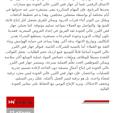
الاتساق الرقمي: فبما أن جهاز قص الليزر عالي الجودة يتبع مسارات
يحددها البرنامج، فإن المهام المتكررة تبقى مستقرة حتى عند جدولتها في
أيام مختلفة أو بواسطة مشغلين مختلفين. وهذا يدعم تخطيط الدفعات
ويقلل من التوتر أثناء فترات الذروة. ويمكن للفرق تشغيل كتل إنتاج قابلة
للتنبؤ بها، والتواصل مع العملاء بمواعيد تسليم موثوقة. كما يحسّن جهاز
قص الليزر عالي الجودة ثقة الفريق في إعداد العروض السعرية: فعندما
تكون أوقات الدورة وجودة المخرجات مستقرة، يستطيع المدراء تقدير
التكاليف وتواريخ الانتهاء بدقة أكبر. وهذا يساعد في حماية الهوامش وبناء
الثقة مع العملاء. أما بالنسبة للشركات النامية، فيوفّر جهاز قص الليزر
عالي الجودة أساسًا قابلاً للتوسع: فمع ازدياد حجم الطلبات، تجعل القوالب
المُعدة مسبقًا للوظائف وملفات خصائص المواد عملية التوسّع أكثر سلاسة.
ويمكن للموظفين الجدد تعلُّم العملية بسرعة، ويستمر جهاز قص الليزر
عالي الجودة في إنتاج أعمالٍ متسقة دون الحاجة لإعادة تصميم جذرية
للعمليات. وباختصار، فإن جهاز قص الليزر عالي الجودة ليس مجرد ترقية
لمعدّة واحدة، بل هو ترقية لسير العمل بأكمله، تقلل زمن التسليم،
وتخفف الاحتكاك، وتزيد الإنتاج اليومي مع الحفاظ على معايير الجودة
العالية.