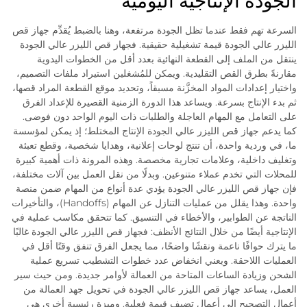
الجودة الإنتاجية اليومية
السرعة تهم فقط عندما تظل الجودة مرتفعة، وهنا بالضبط يُقدِّم جهاز قص
الليزر عالي الجودة قيمة تشغيلية حقيقية. فجهاز قص الليزر عالي الجودة
ينتقل من الملف إلى القطعة النهائية بعدد أقل من الخطوات اليدوية
مقارنةً بطرق القص التقليدية. ويمكن للمُشغلين استيراد ملفات التصميم،
واختيار إعدادات المواد المخزَّنة مسبقاً، وتحديد موقع القطعة المراد قصها،
ثم بدء الإنتاج بسرعة. ويساعد هذا الدورة الزمنية القصيرة للإعداد الفرق
على التعامل مع المهام العاجلة والطلبات ذات اليوم الواحد دون فوضى.
كما يدعم جهاز قص الليزر عالي الجودة الإنتاج المختلط؛ إذ يمكن لمؤسسة
ما، في وردية واحدة، أن تنتج لوحات إعلانية، وهدايا شخصية، وقطع تعبئة
وتغليف داخلية، وعلامات تجارية مخصصة. وهذه المرونة ذات أهمية كبيرة
للمحلات التي تخدم عملاء متنوعين. وبدلًا من نقل العمل بين آلات مختلفة،
فإن جهاز قص الليزر عالي الجودة يؤدي عدة أنواع من المهام ضمن منصة
واحدة. وهذا يقلل من عمليات التنازل عن المهام (Handoffs)، والتأخيرات
الناتجة عن الطوابير، والأخطاء في التنسيق. كما تتحقق مكاسب عملية في
الإنتاجية أيضًا من خلال النتائج الأنظف: فجهاز قص الليزر عالي الجودة غالبًا
ما يترك حوافًا ناعمة ونقشًا واضحًا، مما يجعل الفرق تنفق وقتًا أقل في
العمليات اللاحقة. ويعني انخفاض عدد خطوات التشطيب تسريع عملية
الشحن وزيادة الساعات المتاحة من العمالة لأوامر جديدة. ومن حيث سير
العمل، يساعد جهاز قص الليزر عالي الجودة في تحويل جهد العمالة من
أعمال التصحيح إلى أعمال تضيف قيمة فعلية. وميزة رئيسية أخرى هي