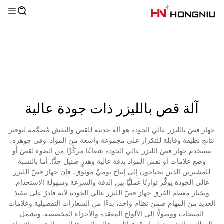
آلة قص بالليزر ذات جودة عالية
جهاز قصّ بالليزر عالي الجودة هو آلة حديثة للقص والنقش مُصمَّمة لتوفير
نتائج نظيفة وقابلة للتكرار على مجموعة واسعة من المواد. وفي جوهره،
يستخدم جهاز قصّ الليزر عالي الجودة شعاعًا مركَّزًا من الضوء لقصّ أو
وضع علامات أو نقش المواد بدقة عالية وهدرٍ ضئيل جدًّا. أما بالنسبة
للمشترين الذين يحتاجون إلى إنتاج يوميٍّ موثوق، فإن جهاز قصّ الليزر
عالي الجودة يوفِّر توازنًا عمليًّا بين الدقة والسرعة وسهولة الاستخدام.
ويختار معظم الفرق جهاز قصّ الليزر عالي الجودة لأنه قادرٌ على تنفيذ
العديد من المهام ضمن نظام واحد، بدءًا من الشعارات التفصيلية وعلامات
المنتجات ووصولًا إلى الألواح المعقدة والأجزاء المخصصة. وتشمل