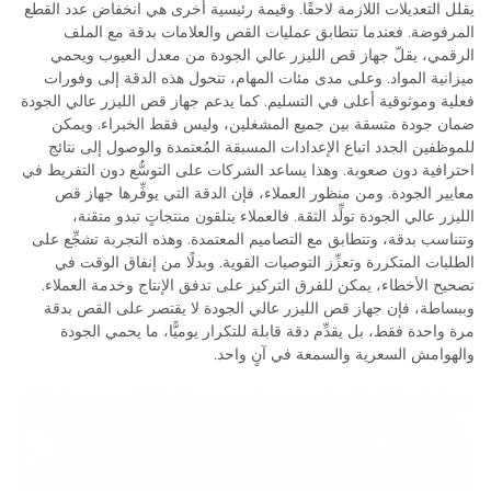
يقلل التعديلات اللازمة لاحقًا. وقيمة رئيسية أخرى هي انخفاض عدد القطع
المرفوضة. فعندما تتطابق عمليات القص والعلامات بدقة مع الملف
الرقمي، يقلّ جهاز قص الليزر عالي الجودة من معدل العيوب ويحمي
ميزانية المواد. وعلى مدى مئات المهام، تتحول هذه الدقة إلى وفورات
فعلية وموثوقية أعلى في التسليم. كما يدعم جهاز قص الليزر عالي الجودة
ضمان جودة متسقة بين جميع المشغلين، وليس فقط الخبراء. ويمكن
للموظفين الجدد اتباع الإعدادات المسبقة المُعتمدة والوصول إلى نتائج
احترافية دون صعوبة. وهذا يساعد الشركات على التوسُّع دون التفريط في
معايير الجودة. ومن منظور العملاء، فإن الدقة التي يوفِّرها جهاز قص
الليزر عالي الجودة تولِّد الثقة. فالعملاء يتلقون منتجاتٍ تبدو متقنة،
وتتناسب بدقة، وتتطابق مع التصاميم المعتمدة. وهذه التجربة تشجِّع على
الطلبات المتكررة وتعزِّز التوصيات القوية. وبدلًا من إنفاق الوقت في
تصحيح الأخطاء، يمكن للفرق التركيز على تدفق الإنتاج وخدمة العملاء.
وببساطة، فإن جهاز قص الليزر عالي الجودة لا يقتصر على القص بدقة
مرة واحدة فقط، بل يقدِّم دقة قابلة للتكرار يوميًّا، ما يحمي الجودة
والهوامش السعرية والسمعة في آنٍ واحد.