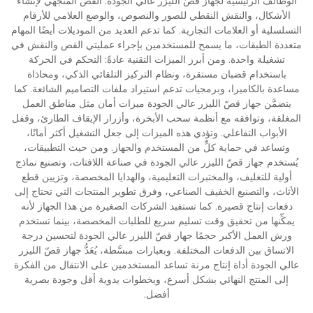
الوظائف الرئيسية لجهاز قصّ الليزر عالي الجودة: القص المتجهي لإنشاء
الأشكال، والنقش النقطي للصور والنصوص، والوضع العلامي للأرقام
التسلسلية أو العلامات التجارية. كما تدعم العديد من الموديلات أيضًا المهام
متعددة الطبقات، ما يسمح للمستخدمين بإجراء عمليتي القص والنقش في
تشغيلة واحدة. ومن أبرز الميزات التقنية عادةً: التحكم في الحركة
باستخدام قضبان مستقرة، ونظام التركيز التلقائي الذكي، ومحاذاة
مساعدة بالكاميرا، وبرمجيات تدعم استيراد ملفات التصاميم الشائعة. كما
يتضمَّن جهاز قصّ الليزر عالي الجودة ميزات أمان مثل مناطق العمل
المغلقة، وتوافقه مع أنظمة سحب الأبخرة، وأزرار الإيقاف الطارئ، وقفل
الأبواب التفاعلي. وتؤدي هذه الميزات إلى جعل التشغيل أكثر أمانًا،
وتساعد في حماية كلٍّ من المستخدم والجهاز. ومن حيث التطبيقات،
يُستخدم جهاز قصّ الليزر عالي الجودة في صناعة اللافتات، وتصنيع نماذج
أولية للتغليف، والمختبرات التعليمية، والهدايا المخصصة، وتزيين قطع
الأثاث، والتصنيع الخفيف الصناعي، وفرق تطوير المنتجات التي تحتاج إلى
دفعات إنتاج قصيرة. كما تستفيد الشركات الصغيرة من هذا الجهاز لأنه
يمكِّنها من تحقيق وقت تسليم سريع للطلبات المخصصة، بينما تستخدم
ورش العمل الأكبر حجمًا جهاز قصّ الليزر عالي الجودة لتحسين درجة
الاتساق بين الدفعات المختلفة. وبعبارات مبسَّطة، يُعَدُّ جهاز قصّ الليزر
عالي الجودة أداة إنتاج مرنة تساعد المستخدمين على الانتقال من الفكرة
إلى المنتج النهائي بشكل أسرع، وبخطوات يدوية أقل وجودة بصرية
أفضل.