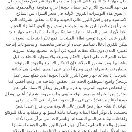
يقلّل جهاز قصّ الليزر عالي الجودة من هدر المواد عبر قصٍّ دقيقٍ، ويقلّل
من جهد التصحيح اللازم عبر ضمان جودة إخراجٍ موثوقة. وبالمجموع، يمكن
أن تفوق هذه التوفيرات الفروق الأولية في سعر الشراء بين النماذج
الأساسية وجهاز قصّ الليزر عالي الجودة. وغالبًا ما تحقّق الشركات التي
تختار أجهزة قصّ الليزر عالية الجودة هوامش ربحٍ أقوى كلما زاد الحجم،
نظرًا لأن استقرار العمليات يتزايد تماشيًا مع الطلب. كما يدعم جهاز قصّ
الليزر عالي الجودة توسيع نطاق المنتجات: فمع تغيّر احتياجات السوق،
يمكن للفرق إدخال تصاميم جديدة أو عناصر مخصصة أو مجموعات إنتاجية
قصيرة المدى دون تكبّد نفقات كبيرة في أدوات التصنيع. وهذه المرونة
تساعد الشركات على اختبار الأفكار بسرعة والاستجابة للاتجاهات قبل
منافسيها. ومن منظور العملاء، فإن الابتكار الأسرع والجودة الموثوقة
يخلقان تجربة شراءٍ أقوى. وميزةٌ أخرى على المدى الطويل هي كفاءة
التدريب: إذ يساعد جهاز قصّ الليزر عالي الجودة الذي يتمتّع بسير عملٍ
برمجيٍّ واضحٍ الموظفين الجدد على تحقيق الإنتاجية في وقتٍ أقصر. كما
أن انخفاض صعوبة التدريب يدعم نمو الفريق ويقلّل الاعتماد على عددٍ
محدودٍ من الخبراء. وبمرور الوقت، يُبنى بذلك مرونة تشغيليةٌ أعلى، وتظل
جودة الإنتاج مستقرّةً حتى في حال حدوث تغيّرات في الكوادر. وفي
النهاية، لا يقدّم جهاز قصّ الليزر عالي الجودة مجرد قدرةٍ على القصّ
فحسب، بل يوفّر أيضًا المتانة وصيانةً قابلةً للتنبؤ بها وعملياتٍ قابلةً للتوسّع
وكفاءةً ماليةً تدعم النمو المستدام. وللشركات التي تركّز على الأداء
الموثوق والعائد العملي، يُشكّل جهاز قصّ الليزر عالي الجودة استثمارًا
استراتيجيًّا يواصل إعطاء عوائدٍ عبر تحسين الإنتاجية ورفع رضا العملاء