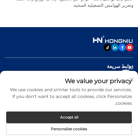
وتعزيز الهوامش التشغيلية الصحية.
روابط سريعة
We value your privacy
منتجات
We use cookies and similar tools to provide our services.
If you don't want to accept all cookies, click Personalize
اتصل بنا
cookies.
Accept all
Copyright © 2026 Jinan Hongniu Machinery Equipment
Personalize cookies
Co.,Ltd. All rights reserved -
Privacy Policy