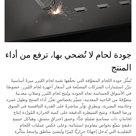
جودة لحام لا تُضحي بها، ترفع من أداء
المنتج
تُمثِّل جودة اللحام المتفوِّقة التي تحقِّقها تقنية لحام الليزر ميزةً أساسيةً
تبرِّر استثمارات الشركات المصنِّعة في أسعار أجهزة لحام الليزر، خصوصًا
في الأسواق الحساسة تجاه الجودة. ويُنتِج لحام الليزر وصلاتٍ معدنيةً
متفوِّقةً من الناحية المعدنية، تتميَّز بخصائصٍ تعزِّز أداء المنتج وطول عمره
وجاذبيته البصرية، وبطرقٍ تؤثِّر مباشرةً على القدرة التنافسية في السوق
ورضا العملاء. وتتيح السيطرة الدقيقة على كمية الحرارة المُورَّدة إنتاج
لحاماتٍ ذات مساميةٍ ضئيلةٍ جدًّا، وعمق اختراقٍ متسقٍ، وهياكل حبيبيةٍ
دقيقةٍ تتمتَّع بخواص مقاومةٍ استثنائية. وعلى عكس عمليات اللحام
التقليدية التي تُدخل إجهادًا حراريًّا كبيرًا وتُنشئ مناطق واسعةً متأثِّرة