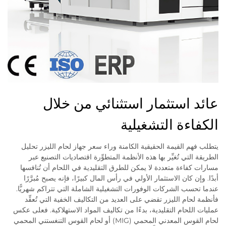
عائد استثمار استثنائي من خلال
الكفاءة التشغيلية
يتطلب فهم القيمة الحقيقية الكامنة وراء سعر جهاز لحام الليزر تحليل
الطريقة التي تُغيِّر بها هذه الأنظمة المتطوِّرة اقتصاديات التصنيع عبر
مسارات كفاءة متعددة لا يمكن للطرق التقليدية في اللحام أن تُنافسها
أبدًا. وإن كان الاستثمار الأولي في رأس المال كبيرًا، فإنه يصبح مُبرَّرًا
عندما تحسب الشركات الوفورات التشغيلية الشاملة التي تتراكم شهريًّا.
فأنظمة لحام الليزر تقضي على العديد من التكاليف الخفية التي تُعقِّد
عمليات اللحام التقليدية، بدءًا من تكاليف المواد الاستهلاكية. فعلى عكس
لحام القوس المعدني المحمي (MIG) أو لحام القوس التنغستني المحمي