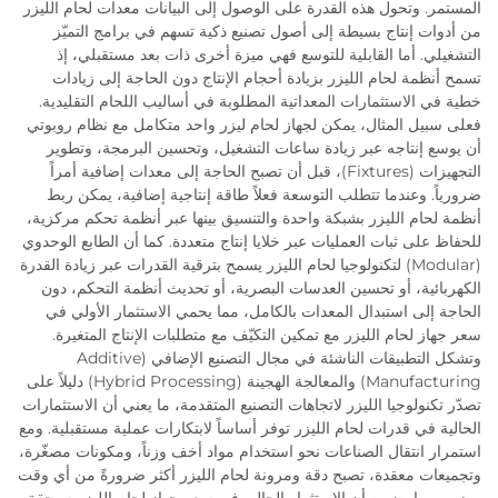
المستمر. وتحول هذه القدرة على الوصول إلى البيانات معدات لحام الليزر
من أدوات إنتاج بسيطة إلى أصول تصنيع ذكية تسهم في برامج التميّز
التشغيلي. أما القابلية للتوسع فهي ميزة أخرى ذات بعد مستقبلي، إذ
تسمح أنظمة لحام الليزر بزيادة أحجام الإنتاج دون الحاجة إلى زيادات
خطية في الاستثمارات المعداتية المطلوبة في أساليب اللحام التقليدية.
فعلى سبيل المثال، يمكن لجهاز لحام ليزر واحد متكامل مع نظام روبوتي
أن يوسع إنتاجه عبر زيادة ساعات التشغيل، وتحسين البرمجة، وتطوير
التجهيزات (Fixtures)، قبل أن تصبح الحاجة إلى معدات إضافية أمراً
ضرورياً. وعندما تتطلب التوسعة فعلاً طاقة إنتاجية إضافية، يمكن ربط
أنظمة لحام الليزر بشبكة واحدة والتنسيق بينها عبر أنظمة تحكم مركزية،
للحفاظ على ثبات العمليات عبر خلايا إنتاج متعددة. كما أن الطابع الوحدوي
(Modular) لتكنولوجيا لحام الليزر يسمح بترقية القدرات عبر زيادة القدرة
الكهربائية، أو تحسين العدسات البصرية، أو تحديث أنظمة التحكم، دون
الحاجة إلى استبدال المعدات بالكامل، مما يحمي الاستثمار الأولي في
سعر جهاز لحام الليزر مع تمكين التكيّف مع متطلبات الإنتاج المتغيرة.
وتشكل التطبيقات الناشئة في مجال التصنيع الإضافي (Additive
Manufacturing) والمعالجة الهجينة (Hybrid Processing) دليلاً على
تصدّر تكنولوجيا الليزر لاتجاهات التصنيع المتقدمة، ما يعني أن الاستثمارات
الحالية في قدرات لحام الليزر توفر أساساً لابتكارات عملية مستقبلية. ومع
استمرار انتقال الصناعات نحو استخدام مواد أخف وزناً، ومكونات مصغّرة،
وتجميعات معقدة، تصبح دقة ومرونة لحام الليزر أكثر ضرورةً من أي وقت
مضى، مما يضمن أن الاستثمار الحالي في سعر جهاز لحام الليزر سيحقق