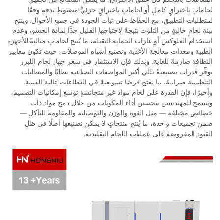
لحاماتٍ باختراقٍ كاملٍ أو لحاماتٍ باختراقٍ جزئيٍّ مضبوطٍ بدقةٍ وفقًا
لمتطلبات التطبيق، مع الحفاظ على ثبات الجودة في جميع الأحوال. وينتج
بيئة لحامٍ خاليةٍ من التلوث نتيجةً لاحتياجها القليل جدًّا لمادة الحشو، وعدم
استخدام الفلوكس أو غازات الحماية الثقيلة، ما يُنتج لحاماتٍ مثاليةً للأجهزة
الطبية ومعدات معالجة الأغذية وتصنيع أشباه الموصلات، حيث تكون معايير
النظافة صارمةً للغاية. وبذلك فإن الاستثمار في سعر جهاز لحام الليزر
يوفِّر قدرات تصنيعيةً تلبِّي أكثر المواصفات الصناعية تطلبًا والمتطلبات
التنظيمية صرامةً، ما يفتح فرصًا تسويقيةً في القطاعات عالية القيمة.
وأخيرًا، فإن القدرة على لحام مواد غير متجانسةٍ توسع إمكانيات التصميم،
وتسمح للمهندسين بتحسين أداء المكونات من خلال دمج مواد ذات
خصائص مختلفة — مثل القوة والوزن والتوصيلية والمقاومة للتآكل —
ضمن تجميعات واحدة، ما يُنتج منتجاتٍ لا يمكن تصنيعها أصلًا في ظل
القيود المفروضة على عمليات اللحام التقليدية.