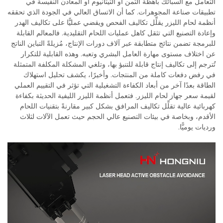
التعامل مع السبائك باهظة الثمن أو التيتانيوم أو المعادن النفيسة في
تطبيقات صناعة المجوهرات. كما أن الاتساق العالي في الجودة الذي تحققه
أنظمة لحام الليزر يقلِّل تكاليف الفحص ويقضي عمليًّا على تكاليف الهدر
وإعادة التصنيع التي تثقل كاهل عمليات اللحام التقليدية. فالمعالم القابلة
للبرمجة تضمن نتائج متطابقة عبر آلاف دورات الإنتاج، مُزيلةً التباين الناتج
عن اختلاف مستوى مهارة العامل البشري وتعبه. وهذه القابلية للتكرار
تُترجم إلى تكاليف إنتاج قابلة للتنبؤ بها، وتلغي المشكلة المكلفة المتمثلة
في رفض دفعات كاملة من المنتجات. وأخيرًا، يكشف تحليل استهلاك
الطاقة بعدًا آخر من أبعاد الكفاءة التشغيلية التي تؤثر في التقييم العملي
لقيمة سعر جهاز لحام الليزر. فتعمل أنظمة الليزر الليفية الحديثة بكفاءة
كهربائية عالية تقلِّل تكاليف المرافق بشكل كبير مقارنةً بتقنيات اللحام
الأقدم، وبخاصة في بيئات التصنيع عالي الحجم حيث تعمل الآلات لثلاث
ورديات يوميًّا.