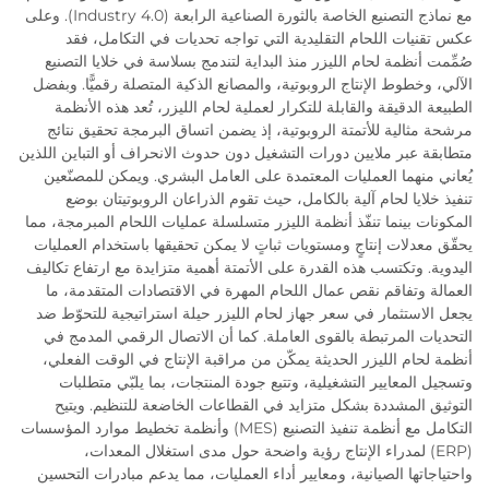
مع نماذج التصنيع الخاصة بالثورة الصناعية الرابعة (Industry 4.0). وعلى
عكس تقنيات اللحام التقليدية التي تواجه تحديات في التكامل، فقد
صُمِّمت أنظمة لحام الليزر منذ البداية لتندمج بسلاسة في خلايا التصنيع
الآلي، وخطوط الإنتاج الروبوتية، والمصانع الذكية المتصلة رقميًّا. وبفضل
الطبيعة الدقيقة والقابلة للتكرار لعملية لحام الليزر، تُعد هذه الأنظمة
مرشحة مثالية للأتمتة الروبوتية، إذ يضمن اتساق البرمجة تحقيق نتائج
متطابقة عبر ملايين دورات التشغيل دون حدوث الانحراف أو التباين اللذين
يُعاني منهما العمليات المعتمدة على العامل البشري. ويمكن للمصنّعين
تنفيذ خلايا لحام آلية بالكامل، حيث تقوم الذراعان الروبوتيتان بوضع
المكونات بينما تنفّذ أنظمة الليزر متسلسلة عمليات اللحام المبرمجة، مما
يحقّق معدلات إنتاجٍ ومستويات ثباتٍ لا يمكن تحقيقها باستخدام العمليات
اليدوية. وتكتسب هذه القدرة على الأتمتة أهمية متزايدة مع ارتفاع تكاليف
العمالة وتفاقم نقص عمال اللحام المهرة في الاقتصادات المتقدمة، ما
يجعل الاستثمار في سعر جهاز لحام الليزر حيلة استراتيجية للتحوّط ضد
التحديات المرتبطة بالقوى العاملة. كما أن الاتصال الرقمي المدمج في
أنظمة لحام الليزر الحديثة يمكّن من مراقبة الإنتاج في الوقت الفعلي،
وتسجيل المعايير التشغيلية، وتتبع جودة المنتجات، بما يلبّي متطلبات
التوثيق المشددة بشكل متزايد في القطاعات الخاضعة للتنظيم. ويتيح
التكامل مع أنظمة تنفيذ التصنيع (MES) وأنظمة تخطيط موارد المؤسسات
(ERP) لمدراء الإنتاج رؤية واضحة حول مدى استغلال المعدات،
واحتياجاتها الصيانية، ومعايير أداء العمليات، مما يدعم مبادرات التحسين