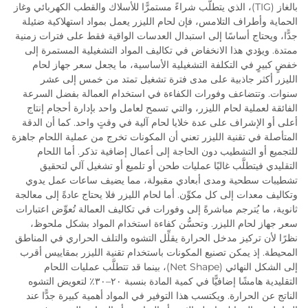
بالغاز (TIG)، الذي يتطلَّب شراءً مستمرًّا للأسلاك والقطب الكهربائي وغاز
الحماية وأطراف التلامس، فإن لحام الليزر يعمل بمواد استهلاكية ضئيلة
جدًّا، ويحتاج أساسًا إلى استبدال العدسات الواقية فقط على فترات زمنية
ممتدة. ويؤدي هذا الانخفاض في تكاليف المواد التشغيلية المستمرة إلى
خفضٍ كبيرٍ في التكلفة التشغيلية الأساسية، ما يجعل سعر جهاز لحام
الليزر أكثر جاذبية على مدى فترة تشغيل تمتد من خمس إلى عشر
سنوات. وتتضاعف وفورات الكفاءة في استخدام العمالة بفضل السرعة
الفائقة لعملية لحام الليزر، والتي تسمح لعامل واحد بإدارة أحجام إنتاج
أعلى أو الإشراف على عدة خلايا لحام آلية في وقتٍ واحد. كما أن الدقة
المتأصلة في تقنية الليزر تعني أن المكونات تخرج من عملية اللحام جاهزة
للتجميع أو التشطيب دون الحاجة إلى أعمال إضافية تذكر. أما اللحام
التقليدي فيتطلَّب غالبًا عمليات طحن أو تلميع أو تشغيل آلي لتحقيق
تشطيبات سطحية ومدى أبعادي مقبولة، مما يضيف ساعات عمل يدوي
وتكاليف معدات إلى كل مكوِّن. أما لحام الليزر فلا يحتاج عادةً إلى معالجة
ثانوية، ما يُترجم مباشرةً إلى وفورات في تكاليف العمالة تُعوِّض اعتبارات
سعر جهاز لحام الليزر. وتحسُّن كفاءة استخدام المواد بشكل ملحوظ،
نظرًا لأن تركيز مدخل الحرارة يقلِّل التشوه والتلف الحراري في المناطق
المحيطة. إذ يمكن تصنيع المكونات باستخدام تقنية الليزر بمقاييس أقرب
إلى الشكل النهائي (Net Shape)، بينما قد تتطلَّب عمليات اللحام
التقليدية هامشًا إضافيًّا في كمية المادة بنسبة ٢٠–٣٠٪ لتعويض التشوه
الناتج عن الحرارة. ويكتسب هذا التوفير في المواد أهمية كبيرة جدًّا عند