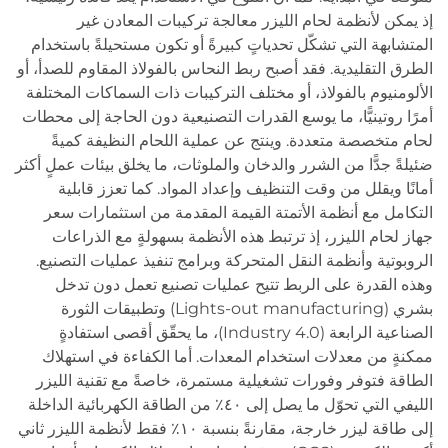
إذ يمكن لأنظمة لحام الليزر معالجة تركيبات المعادن غير
المتشابهة التي تشكّل تحدياتٍ كبيرةً أو تكون مستحيلةً باستخدام
الطرق التقليدية. فقد أصبح ربط النحاس بالفولاذ المقاوم للصدأ، أو
الألومنيوم بالفولاذ، أو مختلف التركيبات ذات السماكات المختلفة
أمرًا روتينيًّا، ما يوسع القدرات التصنيعية دون الحاجة إلى محطات
لحام متخصصة متعددة. وينتج عن عملية اللحام النظيفة كميةً
ضئيلةً جدًّا من الشرر والدخان والملوثات، ما يخلق بيئات عملٍ أكثر
أمانًا ويقلل من وقت التنظيف وإعداد المواد. كما تعزز قابلية
التكامل مع أنظمة الأتمتة القيمة المقدمة من استثمارات سعر
جهاز لحام الليزر، إذ ترتبط هذه الأنظمة بسهولةٍ مع الذراعات
الروبوتية وأنظمة النقل المتحركة وبرامج تنفيذ عمليات التصنيع.
وهذه القدرة على الربط تتيح عمليات تصنيع تعمل دون تدخل
بشري (Lights-out manufacturing) وتطبيقات الثورة
الصناعية الرابعة (Industry 4.0)، ما يحقّق أقصى استفادةٍ
ممكنةٍ من معدلات استخدام المعدات. أما الكفاءة في استهلاك
الطاقة فتوفر وفورات تشغيلية مستمرة، خاصةً مع تقنية الليزر
الليفي التي تحوّل ما يصل إلى ٤٠٪ من الطاقة الكهربائية الداخلة
إلى طاقة ليزر خارجة، مقارنةً بنسبة ١٠٪ فقط لأنظمة الليزر ثاني