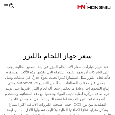
سعر جهاز اللحام بالليزر
عند تقييم خيارات أسعار آلات لحام الليزر في بيئة التصنيع الحالية، يجب
على الشركات أن تفهم القيمة الشاملة التي تقدّمها هذه الآلات المتطوّرة.
فآلة لحام الليزر تمثّل استثمارًا كبيرًا يُحدث تحولًا جذريًّا في عمليات وصل
المعادن عبر مختلف القطاعات، بدءًا من التصنيع automotive وحتى
إنتاج المجوهرات. وعادةً ما يعكس سعر آلة لحام الليزر قدرتها على توليد
حزم طاقة مركَّزة للغاية تذيب المواد وتلحمها مع دقة استثنائية. وتستخدم
أنظمة لحام الليزر الحديثة إما تقنية الليزر الأليافي أو مصادر الليزر
التقليدية من نوع CO2، حيث أصبحت الليزرات الأليافية أكثر انتشارًا
بشكل متزايد نظرًا لكفاءتها العالية وتكاليف تشغيلها الأقل. أما الوظيفة