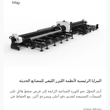
May
المزايا الرئيسية لأنظمة الليزر الليفي للمصانع الحديثة
أدى التحوّل نحو الثورة الصناعية الرابعة إلى فرض ضغطٍ هائلٍ على
المنشآت التصنيعية لتقديم دقةٍ أعلى وبسرعةٍ أكبر، مع الحفاظ في
الوقت نفسه على تكاليف تشغيلٍ أقل. وباعتبارها العمود الفقري
لهذه الثورة الصناعية، تُشكّل ماكينة قطع الليزر باستخدام التحكم
View More