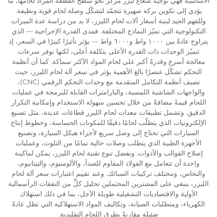
الأساسية فهي توجيه شعاع ليزر مركز نحو سطح القطعة المراد لحامها، ما
يؤدي إلى تكوين بركة صهيرة تتجمّد لتشكّل وصلة لحام قوية ونظيفة.
وللفهم الجيد لبنية أسعار آلات لحام الليزر، لا بد من دراسة عدة الميزات
التكنولوجية التي تميّز النماذج المختلفة. فمدى القدرة الإخراجية — الذي
يتراوح عادةً بين ١٠٠٠ واط و٦٠٠٠ واط — يؤثر تأثيرًا كبيرًا في السعر، إذ
تتميّز الوحدات ذات القدرة الأعلى بتكلفة أعلى، لكنها توفر سرعات
معالجة أسرع وقدرةً أكبر على لحام المواد الأكثر سماكة. كما أن أنظمة
التحكم تشكّل عنصرًا بالغ الأهمية يؤثر في سعر آلة لحام الليزر، حيث
تضيف أنظمة التكامل المتقدمة مع وحدات التحكم الرقمي (CNC)،
والواجهات الشاشية اللمسية، والبارامترات القابلة للبرمجة في عمليات
اللحام قيمةً مضافةً من خلال تحسين سهولة الاستخدام وإمكانية التكرار
الدقيق. وتشمل تطبيقات معدات لحام الليزر قطاعات عديدة، مثل تصنيع
الإلكترونيات الذي يتطلّب لحامًا دقيقًا للمكونات الحساسة، وخطوط إنتاج
السيارات التي تحتاج إلى وصل سريع لأجزاء هيكل السيارة، وتصنيع
الأجهزة الطبية الذي يتطلب وصلات خالية تمامًا من التلوث، وعمليات
إصلاح القوالب والأدوات. وبفضل تنوع تقنية لحام الليزر، يمكن لماكينة
واحدة أن تتعامل مع الفولاذ المقاوم للصدأ، والألومنيوم، والتيتانيوم،
والنحاس، ومختلف تركيبات السبائك. وعند تقييم اعتبارات سعر آلة لحام
الليزر، ينبغي على المشترين المحتملين تحليل كلٍّ من النفقات الرأسمالية
الأولية والاقتصاديات التشغيلية طويلة الأجل، بما في ذلك استهلاك
الكهرباء، ومتطلبات الصيانة، وتكاليف المواد الاستهلاكية التي تظل عادةً
ضئيلة مقارنةً بطرق اللحام التقليدية.