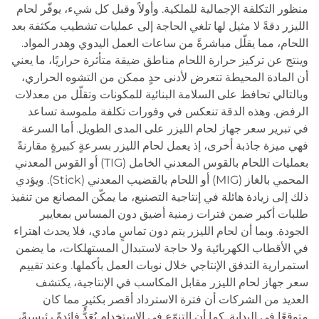
منظور التكلفة الإجمالية للملكية. وأولاً وقبل كل شيء، يوفّر لحام
الليزر دقةً لا مثيل لها تلغي الحاجة إلى عمليات تشطيب مكثفة بعد
اللحام، مما يقلّل مباشرةً من ساعات العمل اليدوي وهدر المواد.
وينتج عن تركيز حرارة اللحام مناطق ضيقة متأثرة حراريًا، ما يعني
أن المادة المحيطة تتعرض لأدنى حدٍ ممكن من التشوه الحراري،
وبالتالي تحافظ على السلامة البنائية للمكونات وتقلّل من معدلات
الرفض. وهذه الدقة تنعكس في وفورات تكلفة ملموسة تساعد
في تبرير سعر جهاز لحام الليزر على المدى الطويل. أما السرعة
فهي ميزة جاذبة أخرى، إذ يعمل لحام الليزر بسرعةٍ كبيرةٍ مقارنةً
بعمليات اللحام بالقوس المعدني الخامل (TIG) أو القوس المعدني
المحمي بالغاز (MIG) أو اللحام بالقضيب المعدني (Stick). ويؤدي
ذلك إلى زيادة هائلة في إنتاجية التصنيع، ما يمكّن المصانع من تنفيذ
طلبات أكبر ضمن فترات زمنية أضيق دون المساس بمعايير
الجودة. وبما أن لحام الليزر يتم دون تماسٍ مادي، فلا يحدث اهتراء
في الأقطاب الكهربائية ولا حاجة لاستبدال المستهلكات، ما يضمن
استمرارية التدفق الإنتاجي خلال نوبات العمل بأكملها. وعند تقييم
سعر جهاز لحام الليزر مقابل المكاسب في الإنتاجية، يكتشف
العديد من الشركات أن فترة الاسترداد أقصر بكثيرٍ مما كان
متوقعًا في البداية. كما أن التنوّع في الاستخدام يُعَدُّ فائدةً رئيسيةً،