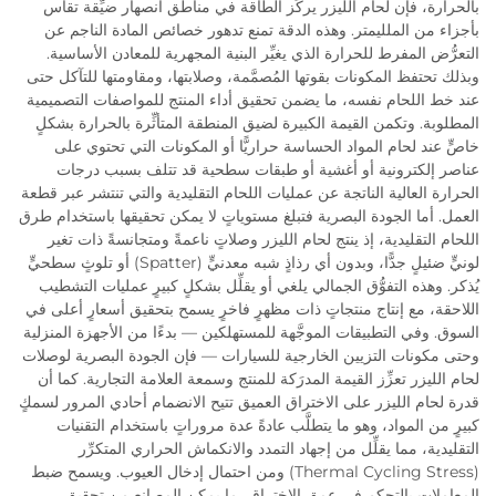
بالحرارة، فإن لحام الليزر يركِّز الطاقة في مناطق انصهار ضيِّقة تقاس
بأجزاء من الملليمتر. وهذه الدقة تمنع تدهور خصائص المادة الناجم عن
التعرُّض المفرط للحرارة الذي يغيِّر البنية المجهرية للمعادن الأساسية.
وبذلك تحتفظ المكونات بقوتها المُصمَّمة، وصلابتها، ومقاومتها للتآكل حتى
عند خط اللحام نفسه، ما يضمن تحقيق أداء المنتج للمواصفات التصميمية
المطلوبة. وتكمن القيمة الكبيرة لضيق المنطقة المتأثِّرة بالحرارة بشكلٍ
خاصٍّ عند لحام المواد الحساسة حراريًّا أو المكونات التي تحتوي على
عناصر إلكترونية أو أغشية أو طبقات سطحية قد تتلف بسبب درجات
الحرارة العالية الناتجة عن عمليات اللحام التقليدية والتي تنتشر عبر قطعة
العمل. أما الجودة البصرية فتبلغ مستوياتٍ لا يمكن تحقيقها باستخدام طرق
اللحام التقليدية، إذ ينتج لحام الليزر وصلاتٍ ناعمةً ومتجانسةً ذات تغير
لونيٍّ ضئيلٍ جدًّا، وبدون أي رذاذٍ شبه معدنيٍّ (Spatter) أو تلوثٍ سطحيٍّ
يُذكر. وهذه التفوُّق الجمالي يلغي أو يقلِّل بشكلٍ كبيرٍ عمليات التشطيب
اللاحقة، مع إنتاج منتجاتٍ ذات مظهرٍ فاخرٍ يسمح بتحقيق أسعارٍ أعلى في
السوق. وفي التطبيقات الموجَّهة للمستهلكين — بدءًا من الأجهزة المنزلية
وحتى مكونات التزيين الخارجية للسيارات — فإن الجودة البصرية لوصلات
لحام الليزر تعزِّز القيمة المدرَكة للمنتج وسمعة العلامة التجارية. كما أن
قدرة لحام الليزر على الاختراق العميق تتيح الانضمام أحادي المرور لسمكٍ
كبيرٍ من المواد، وهو ما يتطلَّب عادةً عدة مروراتٍ باستخدام التقنيات
التقليدية، مما يقلِّل من إجهاد التمدد والانكماش الحراري المتكرِّر
(Thermal Cycling Stress) ومن احتمال إدخال العيوب. ويسمح ضبط
المعاملات بالتحكم في عمق الاختراق، ما يمكن المصانع من تحقيق