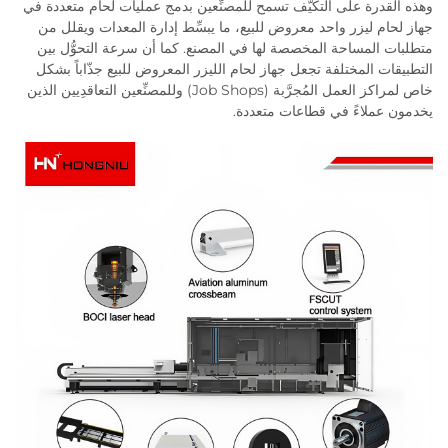
وهذه القدرة على التكيُّف تسمح للمصنِّعين بدمج عمليات لحام متعددة في
جهاز لحام ليزر واحد معروض للبيع، ما يبسِّط إدارة المعدات ويقلل من
متطلبات المساحة المخصصة لها في المصنع. كما أن سرعة التحوُّل بين
التطبيقات المختلفة تجعل جهاز لحام الليزر المعروض للبيع جذّاباً بشكل
خاص لمراكز العمل المُجرَّبة (Job Shops) وللمصنِّعين التعاقدِيين الذين
يخدمون عملاءً في قطاعات متعددة.