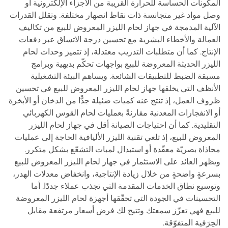
المكونات الحساسة للحرارة القريبة من الأجزاء الإلكترونية أو
وصل مواد غير متجانسة ذات نقاط انصهار مختلفة. وتقلل القدرات
الآلية المدمجة في جهاز لحام الليزر المعروض للبيع من تكاليف
العمالة والأخطاء البشرية مع تحسين درجة الاتساق عبر دفعات
الإنتاج. كما أن متطلبات التدريب معتدلة، إذ تتميز وحدات لحام
الليزر الحديثة المعروضة للبيع بواجهات تحكّم بديهية وبرامج
مسبقة الضبط للتطبيقات الشائعة. ويساهم البيئة التشغيلية
الأنظف التي يخلقها جهاز لحام الليزر المعروض للبيع في تحسين
ظروف العمل، إذ تنتج عنه كميات ضئيلة جدًّا من الدخان أو الأبخرة
أو الانفجارات المعدنية مقارنةً بعمليات لحام القوس الكهربائي
التقليدية. كما أن احتياجات الصيانة أقل في جهاز لحام الليزر
المعروض للبيع، إذ تلغي تقنية الليزر الأليافية الحاجة إلى عمليات
محاذاة بصريّة معقّدة أو استبدال لمبات التشعّع بشكل متكرر.
ويظهر العائد على الاستثمار في جهاز لحام الليزر المعروض للبيع
بسرعةٍ واضحةٍ من خلال زيادة الإنتاجية، وانخفاض معدلات الهدر،
وتوسيع نطاق الخدمات المقدمة التي تجذب عملاء جددًا. أما
التحسينات في الجودة التي تحقّقها أجهزة لحام الليزر المعروضة
للبيع فهي تعزّز سمعتك وتتيح لك فرض أسعار مرتفعة مقابل
الحِرَفية المتفوّقة.