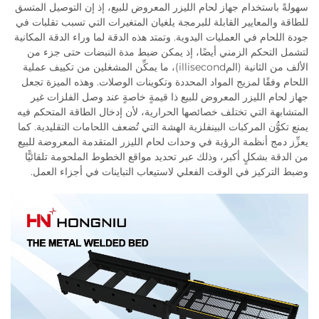
سهولةً باستخدام جهاز لحام الليزر المعروض للبيع، إذ إن التوصيل المتسق
للطاقة والمعايير القابلة للبرمجة يلغيان المتغيرات التي تسبب تقلبات في
جودة اللحام في العمليات اليدوية. وتمتد هذه الدقة لما وراء الدقة المكانية
لتشمل التحكم الزمني أيضًا، إذ يمكن ضبط مدة النبضات حتى جزء من
الألف من الثانية (المillisecond)، ما يمكِّن المشغلين من تكييف عملية
اللحام وفقًا لمزيج المواد المحددة وتكوينات الوصلات. وهذه الميزة تجعل
جهاز لحام الليزر المعروض للبيع ذا قيمةٍ خاصةٍ عند وصل الفلزات غير
المتشابهة التي تختلف خصائصها الحرارية، لأن إدخال الطاقة المتحكم فيه
يمنع تكوُّن المركبات البينفلزية الهشة التي تُضعف اللحامات التقليدية. كما
يعزِّز دمج أنظمة الرؤية في وحدات لحام الليزر المتقدمة المعروضة للبيع
من الدقة بشكلٍ أكبر، وذلك عبر تحديد مواقع الخطوط الملحومة تلقائيًّا
وضبط التركيز في الوقت الفعلي لاستيعاب التباينات في أجزاء العمل.