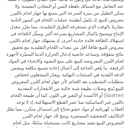
عند التعامل مع السبائك باهظة الثمن أو المعادن النفيسة. ولا
يمكن التقليل من ميزة السرعة التي يتمتع بها جهاز لحام بالليزر
معروض للبيع، إذ تكمل أنظمته عمليات اللحام في كسور الثانية
مقارنةً بالوقت الذي تستغرقه الطرق التقليدية، مما يعزّز معدل
الإنتاج ويسمح بإكمال المشاريع بسرعة أكبر. ويمثّل الكفاءة في
استهلاك الطاقة فائدة جاذبة أخرى، إذ يستهلك جهاز لحام بالليزر
معروض للبيع طاقةً أقل من معدات اللحام التقليدية مع تحقيق
نتائج متفوّقة. وتساعد خاصية إدخال الحرارة الدنيا المميّزة لأجهزة
لحام الليزر المعروضة للبيع على منع التشوه والانحناء في المواد
الرقيقة، ما يلغي الحاجة إلى أعمال إعادة تصنيع مكلفة ويضمن
الدقة البُعدية في المنتجات النهائية. ويقدّر المشغلون انخفاض
متطلبات التشطيب بعد اللحام، لأن جهاز لحام الليزر المعروض
للبيع يُنتج وصلات نظيفة شبه خالية من الانفجارات المعدنية
(Spatter) أو الأكسدة أو التغير في اللون. كما أن طبيعة اللحام
بالليزر غير التماسكية تمدّ عمر القطع الاستهلاكية، إذ لا توجد
أقطاب كهربائية أو مواد حشو تحتاج إلى استبدال متكرر، مما يقلل
التكاليف التشغيلية المستمرة. ويتيح لك جهاز لحام الليزر
المعروض للبيع تنفيذ مشاريع كانت مستحيلة سابقًا، مثل لحام