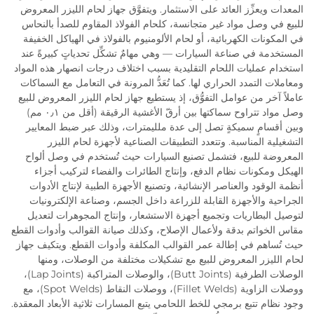
المعدات ويعزِّز العائد على الاستثمار. ويتفوَّق جهاز لحام الليزر المعروض
للبيع في وصل مواد غير متجانسة، كلحام الفولاذ المقاوم للصدأ بالنحاس
في المكونات الكهربائية، أو لحام الألومنيوم بالفولاذ في الهياكل الخفيفة
المستخدمة في صناعة السيارات — وهي مهامٌ تشكِّل تحدياتٍ كبيرةً عند
استخدام عمليات اللحام التقليدية بسبب اختلاف درجات انصهار هذه المواد
ومعاملات التمدد الحراري لها. كما تُعَدُّ المرونة في التعامل مع السماكات
عاملاً آخر من عوامل التفوُّق، إذ يستطيع جهاز لحام الليزر المعروض للبيع
وصل مواد تتراوح سماكتها بين أرقّ الأغشية الرقيقة (أقل من ٠٫١ مم)
وبين أقسامٍ سميكةٍ تصل إلى عدة ملليمترات، وذلك عبر ضبط المعايير
التشغيلية المناسبة. وتتعدد التطبيقات الصناعية لأجهزة لحام الليزر
المعروضة للبيع، فتشمل تصنيع السيارات حيث تُستخدم في وصل ألواح
الهيكل ومكونات نظام الدفع، وإنتاج الطائرات والفضاء لتركيب أجزاء
أنظمة الوقود والعناصر الإنشائية، وتصنيع الأجهزة الطبية لإنتاج الأدوات
الجراحية والأجهزة القابلة للزراعة داخل الجسم، وصناعة الإلكترونيات
لتوصيل البطاريات وتجميع أجهزة الاستشعار، وإنتاج المجوهرات لتعديل
مقاس الخواتم بدقة ولأعمال الإصلاح، وكذلك صيانة القوالب وأدوات القطع
حيث تُساهم في إطالة عمر القوالب المكلفة وأدوات القطع. ويتكيف جهاز
لحام الليزر المعروض للبيع مع تشكيلات مختلفة من الوصلات، ومنها
الوصلات الطرفية (Butt Joints)، والوصلات المتراكبة (Lap Joints)،
ووصلات الزاوية (Fillet Welds)، ووصلات النقاط (Spot Welds)، مع
وجود نظام تتبع برمجي للخط اللحامي يتبع المسارات ثلاثية الأبعاد المعقدة.