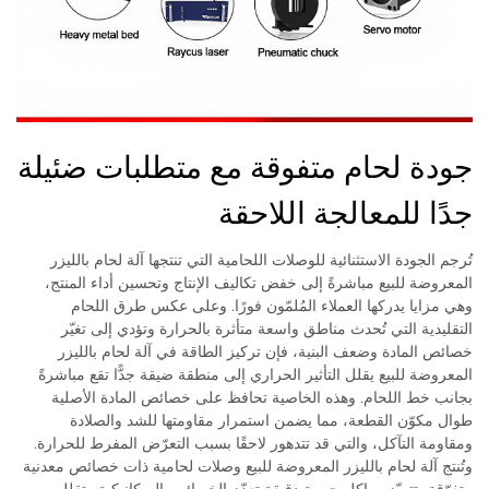
جودة لحام متفوقة مع متطلبات ضئيلة
جدًا للمعالجة اللاحقة
تُرجم الجودة الاستثنائية للوصلات اللحامية التي تنتجها آلة لحام بالليزر
المعروضة للبيع مباشرةً إلى خفض تكاليف الإنتاج وتحسين أداء المنتج،
وهي مزايا يدركها العملاء المُلمّون فورًا. وعلى عكس طرق اللحام
التقليدية التي تُحدث مناطق واسعة متأثرة بالحرارة وتؤدي إلى تغيّر
خصائص المادة وضعف البنية، فإن تركيز الطاقة في آلة لحام بالليزر
المعروضة للبيع يقلل التأثير الحراري إلى منطقة ضيقة جدًّا تقع مباشرةً
بجانب خط اللحام. وهذه الخاصية تحافظ على خصائص المادة الأصلية
طوال مكوّن القطعة، مما يضمن استمرار مقاومتها للشد والصلادة
ومقاومة التآكل، والتي قد تتدهور لاحقًا بسبب التعرّض المفرط للحرارة.
وتُنتج آلة لحام بالليزر المعروضة للبيع وصلات لحامية ذات خصائص معدنية
متفوّقة، تتميّز بهياكل حبيبية دقيقة تعزّز الخصائص الميكانيكية وتقلل