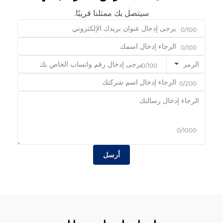
سيتصل بك ممثلنا قريبًا.
0/100
0/100
الرمز
0/100
0/200
0/1000
أرسل