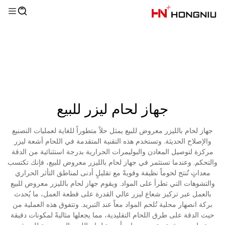
جهاز لحام ليزر للبيع
جهاز لحام بالليزر معروض للبيع يمثل حلاً متطوراً للغاية لعمليات التصنيع
والإصلاح الحديثة. وتستخدم هذه التقنية المتقدمة في اللحام أشعة ليزر
مركزة لتوصيل المعادن والبوليمرات الحرارية بدرجة استثنائية من الدقة
والتحكم. وعندما تستثمر في جهاز لحام بالليزر معروض للبيع، فإنك تكتسب
معداتٍ تُنتج لحوماً نظيفة وقويةً مع تقليلٍ أدنى لمناطق التأثر الحراري
والتشوهات التي تطرأ على المواد. ويقوم جهاز لحام بالليزر معروض للبيع
بالعمل عبر تركيز شعاع ليزر عالي القدرة على قطعة العمل، ما يُحدث
بركة انصهار محلية تُلحم المواد معاً عند التبريد. وتتفوق هذه العملية من
حيث الدقة على طرق اللحام التقليدية، مما يجعلها مثاليةً لمكونات دقيقة