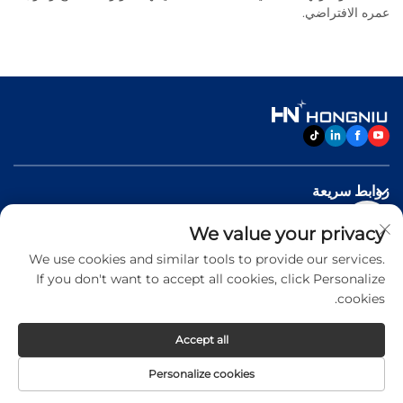
عمره الافتراضي.
روابط سريعة
We value your privacy
منتجات
We use cookies and similar tools to provide our services.
If you don't want to accept all cookies, click Personalize
اتصل بنا
cookies.
Accept all
Copyright © 2026 Jinan Hongniu Machinery Equipment
Personalize cookies
Co.,Ltd. All rights reserved -
Privacy Policy