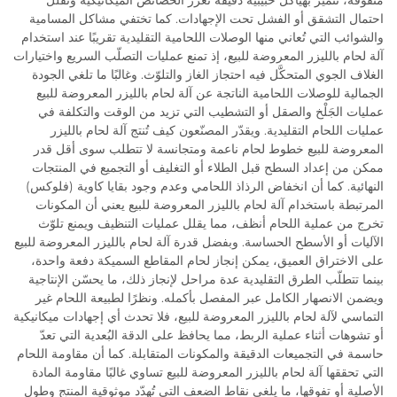
احتمال التشقق أو الفشل تحت الإجهادات. كما تختفي مشاكل المسامية
والشوائب التي تُعاني منها الوصلات اللحامية التقليدية تقريبًا عند استخدام
آلة لحام بالليزر المعروضة للبيع، إذ تمنع عمليات التصلّب السريع واختيارات
الغلاف الجوي المتحكَّل فيه احتجاز الغاز والتلوّث. وغالبًا ما تلغي الجودة
الجمالية للوصلات اللحامية الناتجة عن آلة لحام بالليزر المعروضة للبيع
عمليات الجَلْخ والصقل أو التشطيب التي تزيد من الوقت والتكلفة في
عمليات اللحام التقليدية. ويقدّر المصنّعون كيف تُنتج آلة لحام بالليزر
المعروضة للبيع خطوط لحام ناعمة ومتجانسة لا تتطلب سوى أقل قدر
ممكن من إعداد السطح قبل الطلاء أو التغليف أو التجميع في المنتجات
النهائية. كما أن انخفاض الرذاذ اللحامي وعدم وجود بقايا كاوية (فلوكس)
المرتبطة باستخدام آلة لحام بالليزر المعروضة للبيع يعني أن المكونات
تخرج من عملية اللحام أنظف، مما يقلل عمليات التنظيف ويمنع تلوّث
الآليات أو الأسطح الحساسة. وبفضل قدرة آلة لحام بالليزر المعروضة للبيع
على الاختراق العميق، يمكن إنجاز لحام المقاطع السميكة دفعة واحدة،
بينما تتطلّب الطرق التقليدية عدة مراحل لإنجاز ذلك، ما يحسّن الإنتاجية
ويضمن الانصهار الكامل عبر المفصل بأكمله. ونظرًا لطبيعة اللحام غير
التماسي لآلة لحام بالليزر المعروضة للبيع، فلا تحدث أي إجهادات ميكانيكية
أو تشوهات أثناء عملية الربط، مما يحافظ على الدقة البُعدية التي تعدّ
حاسمة في التجميعات الدقيقة والمكونات المتقابلة. كما أن مقاومة اللحام
التي تحققها آلة لحام بالليزر المعروضة للبيع تساوي غالبًا مقاومة المادة
الأصلية أو تفوقها، ما يلغي نقاط الضعف التي تُهدّد موثوقية المنتج وطول