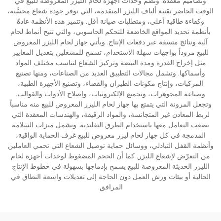
وتصاميم معقدة. وتضم وحدات أجهزة لحام الليزر المعروضة للبيع في
الوقت الحاضر تقنية ألياف الليزر المتقدمة، التي توفر جودة شعاع محسَّنة،
وكفاءة طاقية أعلى، ومتطلبات صيانة أقل. وتتميز هذه الأنظمة عادةً
بأنظمة تحديد المواقع الخاضعة للتحكم الحاسوبي، والتي تتيح أنماط لحام
آلية ونتائج متسقة عبر دفعات الإنتاج. ويأتي جهاز لحام الليزر المعروض
للبيع مزوداً بواجهات سهلة الاستخدام، تسمح للمشغلين بتعديل المعايير
مثل إخراج القدرة ومدة النبضة وتركيز الشعاع لتناسب مختلف المواد
وأسماكها. وتشمل مجالات التطبيق العديد من الصناعات، ومنها تصنيع
المركبات، وإنتاج مكونات الطيران والفضاء، وتصنيع الأجهزة الطبية،
وصناعة المجوهرات، وتجميع الإلكترونيات، وإصلاح الأدوات والقوالب.
وتجعل المرونة التي يتمتع بها جهاز لحام الليزر المعروض للبيع منه مناسباً
لربط المعادن غير المتجانسة، والمواد الرقيقة، والهندسات المعقدة التي
يصعب التعامل معها باستخدام الطرق التقليدية. وتشمل ميزات السلامة
المدمجة في كل جهاز لحام ليزر معروض للبيع غرف الحماية الواقية،
وأنظمة القفل التبادلي، ووسائل حماية توصيل الشعاع التي تحمي العاملين
من التعرّض لإشعاع الليزر. كما أن الحجم المضغوط لوحدات أجهزة لحام
الليزر الحديثة المعروضة للبيع يسمح بإدماجها بسهولة في خطوط الإنتاج
الحالية أو بيئات ورش العمل دون الحاجة إلى تعديلات واسعة النطاق في
المرافق.