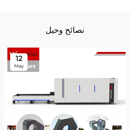
نصائح وحيل
12
May