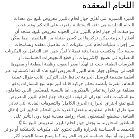
اللحام المعقدة
الميزة المميزة التي تُفرِّق جهاز لحام بالليزر معروض للبيع عن معدات
اللحام التقليدية هي دقته الاستثنائية وقدرته على التحكم. وعند فحص
مواصفات أي جهاز لحام بالليزر عالي الجودة معروض للبيع، ستجد أن
أقطار الحزمة يمكن تركيزها إلى كسور ضئيلة من الملليمتر، مما يمكِّن
من إجراء عمليات لحام على مكونات ذات تفاصيل معقدة وتسامحات
ضيقة جدًّا. وتكتسب هذه الدقة قيمةً لا تُقدَّر بثمن عند التعامل مع المكونات
المصغَّرة في تصنيع الإلكترونيات، أو قطع المجوهرات الحساسة، أو
الغرسات الطبية، حيث قد تُهدِّد أصغر العيوب وظيفة القطعة أو مظهرها
الجمالي. ويحقِّق جهاز لحام الليزر المعروض للبيع هذه الدقة الاستثنائية عبر
أنظمة متقدمة لتوصيل الحزمة تحافظ على التركيز الثابت طوال عملية
اللحام، مقترنةً بأنظمة تحكم حركية قابلة للبرمجة تتبع المسارات بدقةٍ
مطلقة مع تكرارية تقاس بالميكرون. أما بالنسبة للمصنِّعين الذين يتعاملون
مع المكونات ذات الجدران الرقيقة، فإن دقة جهاز لحام الليزر المعروض
للبيع تمنع اختراق الحرارة (الحرق الكامل) والتشوهات المادية التي تعاني
منها طرق اللحام التقليدية. وبفضل القدرة على التحكم الدقيق في إدخال
الطاقة، يستطيع المشغلون إنشاء روابط معدنية قوية دون التأثير على
المناطق المجاورة، ما يجعل جهاز لحام الليزر المعروض للبيع مثاليًّا
للتجميعات الحساسة للحرارة والتي تحتوي على مكونات بلاستيكية أو دوائر
إلكترونية أو مواد حساسة لدرجة الحرارة. كما يصبح ضبط الجودة أكثر