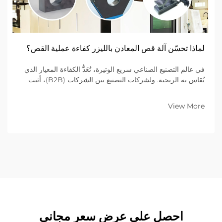
لماذا تحسّن آلة قص المعادن بالليزر كفاءة عملية القص؟
في عالم التصنيع الصناعي سريع الوتيرة، تُعَدُّ الكفاءة المعيار الذي
يُقاس به الربحية. ولشركات التصنيع بين الشركات (B2B)، أثبت
الانتقال من طرق القطع الميكانيكية التقليدية إلى أجهزة قطع الليزر
المتقدمة أنه الخيار الأفضل...
View More
احصل على عرض سعر مجاني