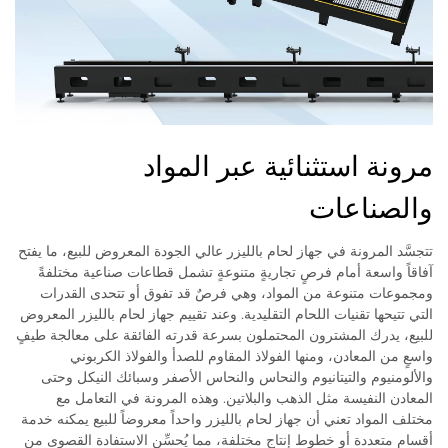
مرونة استثنائية عبر المواد
والصناعات
تتجسَّد المرونة في جهاز لحام بالليزر عالي الجودة المعروض للبيع، ما يفتح
آفاقاً واسعة أمام فرصٍ تجاريةٍ متنوعةٍ تشمل قطاعات صناعية مختلفةً
ومجموعات متنوعة من المواد، وهي فرصٌ قد تفوق أو تتحدى القدرات
التي تتيحها تقنيات اللحام التقليدية. وعند تقييم جهاز لحام بالليزر المعروض
للبيع، يدرك المشترون المحتملون بسرعة قدرته الفائقة على معالجة طيفٍ
واسعٍ من المعادن، ومنها الفولاذ المقاوم للصدأ والفولاذ الكربوني
والألومنيوم والتيتانيوم والنحاس والنحاس الأصفر وسبائك النيكل وحتى
المعادن النفيسة مثل الذهب والبلاتين. وهذه المرونة في التعامل مع
مختلف المواد تعني أن جهاز لحام بالليزر واحداً معروضاً للبيع يمكنه خدمة
أقسام متعددة أو خطوط إنتاج مختلفة، مما يُحسِّن الاستفادة القصوى من