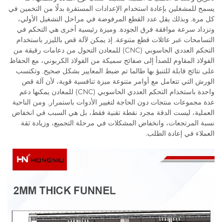
يسمح للمشغلين بإعادة استخدام الإعدادات المستقرة بدلًا من التخمين في
كل مرة. وبذلك يقل عدد القطع المرفوضة في مراحل التشغيل الأولي،
وتزداد سرعة موافقة فرق الجودة. وميزة رئيسية أخرى هي التحكم في
التسامحات عبر عائلات قطع متنوعة. إذ يمكن لآلة قص بالليزر باستخدام
التحكم العددي الحاسوبي (CNC) للمعادن التحول من دعامات رقيقة من
الفولاذ المقاوم للصدأ إلى صفائح سميكة من الفولاذ الكربوني، مع الحفاظ
على نتائج قابلة للتنبؤ بها طالما تم ضبط المعايير بشكل صحيح. وتكتسب
الورش التي تتعامل مع أوامر متنوعة ميزة تنافسية قوية، لأن آلة قص
واحدة باستخدام التحكم العددي الحاسوبي (CNC) للمعادن يمكنها دعم
عدة مجموعات منتجات دون الحاجة لتغيير الأدوات باستمرار. ومن الناحية
العملية، ليست الدقة مجرد نقطة تقنية فقط، بل هي السبب في انخفاض
نسبة المرتجعات، وانخفاض المشكلات في مرحلة التجميع، وزيادة ثقة
العملاء في إعادة الطلب.