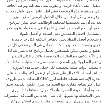
المقبل، تبقى الأبعاد قريبة، والثقوب تبقى محاذاة، ونوعية الحافة
تبقى مستقرة. هذه الموثوقية تعني أقل إعادة العمل وأقل دفعات
مرفوضة. ويمكن أيضاً من خلال الجدول الزمني لقطع الليزر
لعدات، أن يتم تخصيصها لمختلف الوظائف، حيث يمكن لبرنامج
الحفر أن يضع العديد من أشكال الأجزاء في ورقة واحدة ويقطعها
بالتسلسل. أفضل التعشيش يعني استخدام أفضل للمواد،
واستخدام أفضل للمواد يعني انخفاض التكلفة لكل جزء. ميزة
أخرى واضحة لقطع ليزر CNC للمعادن هي السرعة في كل من
القطع والتغيير. يمكن للمشغلين تحميل برنامج جديد بسرعة، لذا
فإن الآلة تتكيف مع الطلبات المخصصة والإنتاج الكلي الصغير.
ويدعم القطع بالليزر للمعدن استجابة سريعة للطلبات العاجلة لأنه
لا يتطلب أدوات صلبة مخصصة لكل شكل جديد. هذه المرونة
تساعد أصحاب الأعمال على قبول أنواع عمل أكثر والحفاظ على
القدرة الإنتاجية نشطة. قاطعة ليزر CNC للمعدات تدعم ظروف
عمل أكثر نظافة مقارنة مع العديد من طرق القطع القديمة. تخلق
العملية أبعادًا ضيقة للشفرة وإدخالًا حراريًا منظمًا ، لذلك يرى
المواد المحيطة بها تشويهًا أقل على العديد من السماكة المشتركة.
قاطعة ليزر سي إن سي للمعدات مقترنة بنظم استخراج وغاز