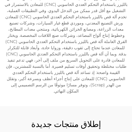
بالليزر باستخدام التحكم العددي الحاسوبي (CNC) للمعادن بالاستمرار في
التشغيل مع أقل قدر ممكن من التدخل اليدوي. وفي التطبيقات العملية،
تخدم آلة قص بالليزر باستخدام التحكم العددي الحاسوبي (CNC) للمعادن
ورش التصنيع المعدني، وموردي قطع غيار السيارات، وشركات تصنيع
معدات الزراعة، ومصانع الخزائن الكهربائية، ومنتجي معدات المطابخ،
وخطوط إنتاج ألواح المصاعد، وشركات صنع اللافتات المخصصة. ويختار
الفرق العاملة آلة قص بالليزر باستخدام التحكم العددي الحاسوبي (CNC)
للمعادن عندما تحتاج إلى ثقوب دقيقة، وزوايا حادة، وأبعاد قابلة للتكرار
بدقة. وبما أن آلة قص بالليزر باستخدام التحكم العددي الحاسوبي (CNC)
للمعادن قادرة على التحويل السريع من ملف إلى آخر، فهي تدعم تنفيذ
طلبات مختلطة وتحقيق أوقات تسليم قصيرة. أما بالنسبة للمشترين، فإن
القيمة واضحة: إذ تساعد آلة قص بالليزر باستخدام التحكم العددي
الحاسوبي (CNC) للمعادن على إنتاج أجزاء أنظف وبسرعة أكبر، وتقلل
من الهدر (Scrap)، وتوفر مسارًا موثوقًا من الرسم التصميمي إلى
المكوِّن النهائي.
إطلاق منتجات جديدة