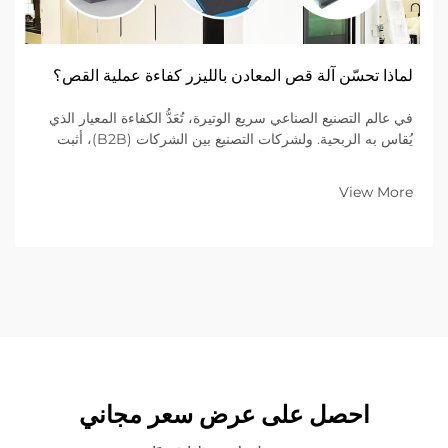
لماذا تحسّن آلة قص المعادن بالليزر كفاءة عملية القص؟
في عالم التصنيع الصناعي سريع الوتيرة، تُعَدُّ الكفاءة المعيار الذي
يُقاس به الربحية. ولشركات التصنيع بين الشركات (B2B)، أثبت
الانتقال من طرق القطع الميكانيكية التقليدية إلى أجهزة قطع الليزر
المتقدمة أنه الخيار الأفضل...
View More
احصل على عرض سعر مجاني