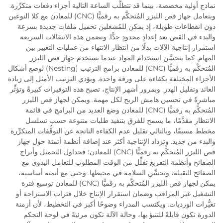
نماذج أولية مخصصة، بينما قد تتطلَّب الساعة التالية أجزاء دفعات متكرِّرة.
ويتعامل جهاز قص الليزر المُتحكَّم به رقميًّا (CNC) للمعادن مع كلا النوعين
دون انقطاعات طويلة، إذ يمكن للمُشغلين تحميل ملفات جديدة بسرعة
والبدء في القص بعد إعدادٍ محدودٍ جدًّا. وتضمن هذه الانتقالات السريعة
استمرار إنتاجية الآلات بدلًا من انتظار الانتهاء من عمليات التغيير بين
المهام. كما يتحسَّن استخدام المواد عندما يستخدم جهاز قص الليزر
المُتحكَّم به رقميًّا (CNC) للمعادن برامج الترتيب (Nesting) لوضع أشكال
الأجزاء المختلفة بكفاءة على ورقة واحدة. ويؤدي الترتيب الأمثل إلى زيادة
العائد وتقليل الهدر. وبمرور أشهر الإنتاج، تصبح هذه التوفيرات كبيرةً وتؤثِّر
مباشرةً في تحسين هامش الربح لكل مهمة. ويمكن لجهاز قص الليزر
المُتحكَّم به رقميًّا (CNC) للمعادن وضع العديد من البرامج في قائمة
الانتظار مقدَّمًا، ما يسمح للفرق بتنفيذ طلبات متنوعة حسب تسلسل
مخطط مسبقًا، وبالتالي تقليل عدم الكفاءة الناتجة عن التوقُّفات المتكرِّرة
والبدء من جديد. وتزداد الإنتاجية أكثر عند إضافة أنظمة أتمتة حول جهاز
قص الليزر المُتحكَّم به رقميًّا (CNC) للمعادن؛ فجداول التحميل وأبراج
الصفائح وأنظمة التفريغ تقلِّل من الوقت المطلوب للتعامل اليدوي مع
الصفائح الثقيلة، وتحسِّن السلامة في محيطها. وحتى مع أتمتة أساسية،
يمكن لجهاز قص الليزر المُتحكَّم به رقميًّا (CNC) للمعادن توسيع فترة
التشغيل غير المراقب وضمان استقرار الإنتاج خلال فترات الاستراحة أو
تغيُّرات الورديات. ويكتسب المدراء وضوحًا أكبر في التخطيط، لأن أزمنة
الدورة تكون قابلةً للتنبؤ بها، وحالة الآلة تكون مرئيةً في لوحة التحكم