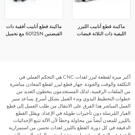
ماكينة قطع أنابيب الليزر
ماكينة قطع أنابيب أفقية ذات
الليفية ذات الثلاثة قبضات
القبضتين 6012SN مع تحميل
12085RN3 850
شبه تلقائي
أكبر ميزة لقطعة ليزر لعدات CNC هي التحكم العملي في
التكلفة والوقت والجودة. جهاز قطع ليزر لقطع المعادن مباشرة
من الملفات الرقمية، لذلك المستخدمون يتخطون العديد من
خطوات التخطيط اليدوي وبدء العمل بشكل أسرع. يساعد سير
العمل المباشر هذا الفرق على الانتقال من طلب العميل إلى قطع
الغيار المُرسلة دون تأخيرات طويلة في الإعداد. ويقلل القطع
بالليزر للمعدن أيضاً من محاولة وخطأ لأن الآلة تتبع الإحداثيات
الدقيقة في كل دورة. القطع بالليزر لعدات تحسن من استمرارية
الجزء عبر التحولات. عندما يتم تشغيل نفس الملف اليوم والشهر