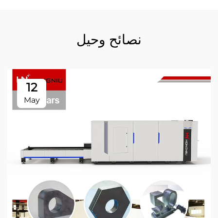
نصائح وحيل
12
May