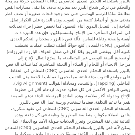
بالليزر باستخدام التحكم العددي الحاسوبي (CNC) للمعادن حركةً مبرمجةً
والتحكم في تركيز شعاع الليزر بعد معايرته بدقة، لذا تبقى مسارات القص
مطابقةً تمامًا للرسم الهندسي حتى عند وجود فتحات صغيرة أو نصف قطر
منحني ضيق أو أنماط كثيفة من الثقوب. وهذه القدرة على التكرار تقلل
الحاجة إلى التعديل اليدوي أثناء التجميع، كما تخفض خطر إجراء تعديلات
في المراحل المتأخرة من الإنتاج. وللمستهلكين، فإن هذه الميزة ذات
أهمية واضحة وقابلة للقياس. فآلة قص بالليزر باستخدام التحكم العددي
الحاسوبي (CNC) للمعادن تُنتج حوافًا أنظف تتطلب عمليات تشطيب
ثانوية أقل. ويقضي الفريق وقتًا أقل في صقل الحواف البارزة (البروزات)
أو تصحيح ألسنة التوصيل غير المتطابقة، ما يسرّع انتقال الإنتاج إلى
مراحل الانحناء أو اللحام أو الطلاء أو التعبئة المباشرة. كما تساعد آلة قص
بالليزر باستخدام التحكم العددي الحاسوبي (CNC) للمعادن في الحفاظ
على مواضع الثقوب بدقة ثابتة، مما يحمي العمليات اللاحقة مثل التثقيب
الداخلي (Tapping)، والتثبيت، ومحاذاة القوالب (Jig Alignment).
ويعني التوافق الأفضل في كل خطوة حدوث ازدحام أقل في خطوط
الإنتاج وجدولة أكثر سلاسة. وهذه الفائدة المرتبطة بالدقة تدعم السمعة
بقدر ما تدعم التكلفة. فعندما تستخدم ورشة عمل آلة قص بالليزر
باستخدام التحكم العددي الحاسوبي (CNC) للمعادن في عقود متكررة،
يتلقى العملاء مكوناتٍ متطابقة المظهر والوظيفة في كل دفعة. وهذه
الثباتية تبني ثقة المشترين وتعزز العلاقات طويلة الأمد مع العملاء. كما
يمكن لآلة قص بالليزر باستخدام التحكم العددي الحاسوبي (CNC) للمعادن
تخزين وصفات العمليات المُثبتة مسبقًا حسب نوع المادة وسمكها، ما