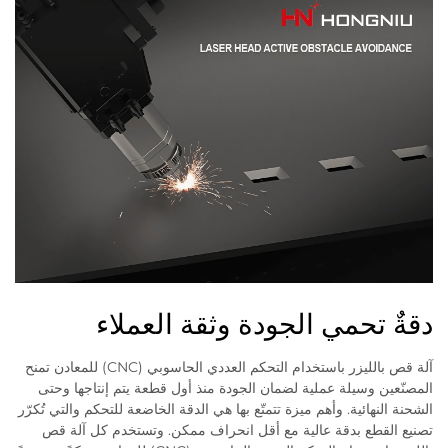
دقةٌ تحمي الجودة وثقة العملاء
آلة قص بالليزر باستخدام التحكم العددي الحاسوبي (CNC) للمعادن تمنح
المصنّعين وسيلة عملية لضمان الجودة منذ أول قطعة يتم إنتاجها وحتى
الشحنة النهائية. وأهم ميزة تتمتّع بها هي الدقة الخاضعة للتحكم والتي تُكرّر
تصنيع القطع بدقة عالية مع أقل انحراف ممكن. وتستخدم كل آلة قص