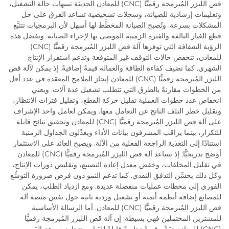
قص الليزر المُبرمجة رقميًّا (CNC) للمعادن الحديثة تنبيهات حالة التشغيل،
وتعليمات إرشادية للصيانة، وسجلات تشخيصية تساعد الفرق على حل
المشكلات بسرعة. وتُصبح الصيانة المخطَّط لها أسهل لأن البرمجيات تتتبَّع
قطع الغيار التالفة والفترة الزمنية الموصى بها لإجراء الصيانة. وبفضل هذه
الرؤية الشفافة التي توفرها آلة قص الليزر المُبرمجة رقميًّا (CNC)
للمعادن، تنخفض حالات التوقف غير المتوقعة وتدعم استقرار الإنتاج
الشهري. كما تضيف كفاءة الطاقة والعمالة قيمةً إضافيةً: إذ يمكن لآلة قص
الليزر المُبرمجة رقميًّا (CNC) للمعادن إنجاز الملامح المعقدة في عدد أقل
من الخطوات مقارنةً بالطرق التي تتطلب تشغيل عدة آلات. ويعني
انخفاض عدد خطوات العملية تقليل حركة القطع، وتقليل فترات الانتظار،
وتقليل خطر التلف الناتج عن التعامل معها. ويمكن لعامل واحد الإشراف
على آلة قص الليزر المُبرمجة رقميًّا (CNC) للمعادن وتحقيق نتائج قابلة
للتكرار، بينما يراقب المشرفون بيانات الأداء ويعدِّلون الجداول الزمنية
استنادًا إلى التغذية الراجعة الفعلية من الآلة. ويصبح العائد على الاستثمار
أوضح تدريجيًّا: إذ تساعد آلة قص الليزر المُبرمجة رقميًّا (CNC) للمعادن
في تقليل المخلفات، وخفض معدل إعادة التصنيع، وتقليص دورات الإنتاج،
وكل ذلك يحسِّن التدفق النقدي. كما تدعم النمو دون فرض ضرورة التوسُّع
الفوري إلى محطات عمليات منفصلة عديدة. ومع ازدياد الطلب، يمكن
للمصانع إضافة أنظمة أتمتة أو تشغيل وردية ثانية حول نفس منصة آلة
قص الليزر المُبرمجة رقميًّا (CNC) للمعادن. أما الرسالة الأساسية
للمشترين المحتملين فهي بسيطة: إن آلة قص الليزر المُبرمجة رقميًّا