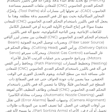
Piercing) مع تحديد نقاط البدء بدقة. وتقرأ آلة قص بالليزر باستخدام
التحكم العددي الحاسوبي (CNC) للمعادن ملفات التصميم بمساعدة
الحاسوب (CAD)، ثم تحولها إلى مسارات أداة (Tool Paths)، وتُحرِّك
المحاور الميكانيكية بحيث يتبع كل قص التصميم بدقة مطلقة. وهذا ما
يجعل آلة قص بالليزر باستخدام التحكم العددي الحاسوبي (CNC) للمعادن
مفيدةً سواءً في إنتاج النماذج الأولية الفردية أو في التشغيل الكامل
للدُفعات الإنتاجية. ومن الناحية التكنولوجية، تجمع آلة قص بالليزر
باستخدام التحكم العددي الحاسوبي (CNC) للمعادن بين مصدر ليزر أليافي
(Fiber Laser Source)، وبصريات توصيل الحزمة الضوئية (Beam
Delivery Optics)، ورأس القص (Cutting Head)، ونظام التحكم في
غاز المساعدة (Assist Gas Control)، ومحركات سيرفو (Servo
Motors)، وبرنامج حاسوبي يدير عمليات الترتيب الأمثل للأجزاء
(Nesting) وتخطيط المسارات (Path Planning). ويحافظ رأس القص
في آلة قص بالليزر باستخدام التحكم العددي الحاسوبي (CNC) للمعادن
على مسافة ثابتة من سطح المادة، ويقوم بالتعديل الفوري في الوقت
الحقيقي، مما يضمن ثبات جودة الحواف حتى عند قص الصفائح ذات
السطح غير المتجانس قليلًا. وغالبًا ما تتضمن آلة قص بالليزر باستخدام
التحكم العددي الحاسوبي (CNC) للمعادن وظائف التنظيف الآلي لفوهة
القص (Automatic Nozzle Cleaning)، وميزات محاذاة الكاميرا
(Camera Alignment)، وتنبيهات الخطأ (Error Alarms) التي تقلل
من أوقات التوقف عن العمل. كما تضيف العديد من الموديلات طاولات
تحميل أو أذرع فرز الأجزاء (Part Sorting Arms)، ما يسمح لآلة قص