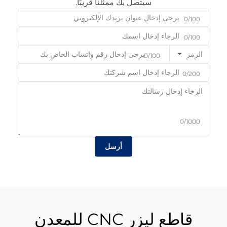
سيتصل بك ممثلنا قريبًا.
0/100
0/100
الرمز
0/100
0/200
0/1000
أرسل
قاطع ليزر CNC للمعدن