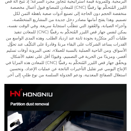
البرمجية. وللمرونة قيمة استراتيجية تتجاوز مجرد السرعة؛ إذ تتيح آلة قص
الليزر المُتحكَّم بها رقميًّا (CNC) للمعادن للمصانع قبول أعمال مخصصة
منخفضة الحجم دون الحاجة إلى تصنيع أدوات صعبة باهظة الثمن لكل
تصميم. وهذا يفتح أمامها مصادر دخل جديدة من المشاريع المتخصِّصة،
وأجزاء الصيانة، والعُقود التي تتطلَّب استجابةً سريعة. وفي الوقت نفسه،
يمكن لنفس جهاز قص الليزر المُتحكَّم به رقميًّا (CNC) للمعادن تنفيذ
طلبات أكبر متكرِّرة بجودة ثابتة عند ازدياد الطلب. وهذه المدى الواسع من
القدرات يساعد الشركات على البقاء مرنةً وقادرةً على التكيُّف عند تحوُّل
الأسواق. ومن الناحية العملية بالنسبة للعملاء، تعني المرونة أوقات تسليم
أقصر، ومزيدًا من الحرية في التصميم، وقيودًا أقل على تعقيد الأشكال.
ويحقِّق جهاز قص الليزر المُتحكَّم به رقميًّا (CNC) للمعادن هذه المزايا في
الإنتاج اليومي عبر تقليل التأخيرات الناتجة عن عمليات الإعداد، وتحسين
استغلال الصفائح المعدنية، ودعم الجدولة السلسة من نوع طلبٍ إلى آخر.