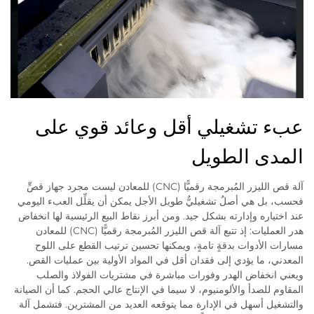
عبء تشغيلي أقل وعائد قوي على
المدى الطويل
آلة قص الليزر المُبرمجة رقميًّا (CNC) للمعادن ليست مجرد جهاز قصٍّ
فحسب، بل هي أصلٌ تشغيليٌّ طويل الأجل يمكن أن يقلِّل العبء اليومي
عند اختياره وإدارته بشكل جيد. ومن أبرز نقاط البيع الرئيسية لها انخفاض
هدر العمليات: إذ تتبع آلة قص الليزر المُبرمجة رقميًّا (CNC) للمعادن
مسارات الأدوات بدقةٍ تامةٍ، ويمكنها تحسين ترتيب القطع على اللوح
المعدني، ما يؤدي إلى فقدان أقل في المواد الأولية بين عمليات القص.
ويعني انخفاض الهدر وفورات مباشرة في مشتريات الفولاذ والصلب
المقاوم للصدأ والألومنيوم، لا سيما في الإنتاج عالي الحجم. كما أن الصيانة
والتشغيل أسهل في الإدارة مما يتوقعه العديد من المشترين. فتشمل آلة