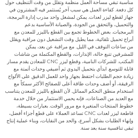
مناسبة تبقي مساحة العمل منظمة وتقلل من وقت التنظيف حول
كل دفعة. كفاءة العمل هي سبب آخر يُستثمر فيه المشترون في
جهاز لقطع ليزر لعدات. يمكن لمشغل واحد مدرب إدارة البرمجة،
والتحميل، والتحقق من الجودة، والصيانة الأساسية بدعم
البرمجيات. بعض الخطوط تجمع بين القطع بالليزر للمعدن مع
أبراج تحميل تلقائية، مما يطيل وقت التشغيل دون مراقبة ويقلل
من ساعات التوقف في الليل. مع مراقبة عن بعد، يمكن
للمشرفين تتبع حالة، الإنذارات، والقطع المكتملة من شاشات
المكتب. للشركات النامية، وقطع ليزر CNC للمعادن يقدم مسار
قابلة للتوسع. ابدأي بتحميل اليدوي ثم أضيفي وحدات أتمتة مع
زيادة حجم الطلبات احتفظ بجهاز واحد للعمل الدقيق على الألواح
الرقيقة، أو أضف وحدات طاقة أعلى للصفائح الأكثر سمكاً مع
استخدام منطق التحكم المماثل. لأن القطع بالليزر للمعدن يتناسب
مع العديد من الصناعات، فإنه يحمي الاستثمار من خلال خدمة
خطوط المنتجات المتغيرة مع مرور الوقت. بعبارات بسيطة،
قاطعة ليزر لعدات CNC تساعد العملاء على قطع أجزاء أفضل،
وإنهاء الطلبات بشكل أسرع، والحد من النفايات، وبناء عملية إنتاج
تبقى تنافسية سنة بعد سنة.