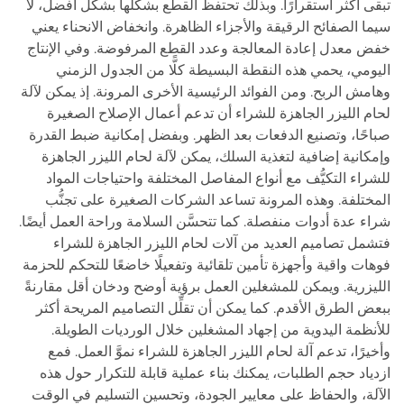
تبقى أكثر استقرارًا. وبذلك تحتفظ القطع بشكلها بشكل أفضل، لا
سيما الصفائح الرقيقة والأجزاء الظاهرة. وانخفاض الانحناء يعني
خفض معدل إعادة المعالجة وعدد القطع المرفوضة. وفي الإنتاج
اليومي، يحمي هذه النقطة البسيطة كلًّا من الجدول الزمني
وهامش الربح. ومن الفوائد الرئيسية الأخرى المرونة. إذ يمكن لآلة
لحام الليزر الجاهزة للشراء أن تدعم أعمال الإصلاح الصغيرة
صباحًا، وتصنيع الدفعات بعد الظهر. وبفضل إمكانية ضبط القدرة
وإمكانية إضافية لتغذية السلك، يمكن لآلة لحام الليزر الجاهزة
للشراء التكيُّف مع أنواع المفاصل المختلفة واحتياجات المواد
المختلفة. وهذه المرونة تساعد الشركات الصغيرة على تجنُّب
شراء عدة أدوات منفصلة. كما تتحسَّن السلامة وراحة العمل أيضًا.
فتشمل تصاميم العديد من آلات لحام الليزر الجاهزة للشراء
فوهات واقية وأجهزة تأمين تلقائية وتفعيلًا خاضعًا للتحكم للحزمة
الليزرية. ويمكن للمشغلين العمل برؤية أوضح ودخان أقل مقارنةً
ببعض الطرق الأقدم. كما يمكن أن تقلِّل التصاميم المريحة أكثر
للأنظمة اليدوية من إجهاد المشغلين خلال الورديات الطويلة.
وأخيرًا، تدعم آلة لحام الليزر الجاهزة للشراء نموَّ العمل. فمع
ازدياد حجم الطلبات، يمكنك بناء عملية قابلة للتكرار حول هذه
الآلة، والحفاظ على معايير الجودة، وتحسين التسليم في الوقت