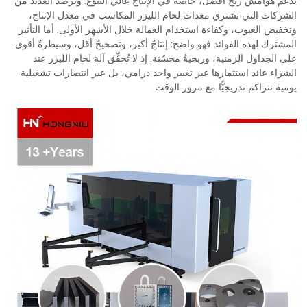
يدعم هوامش ربح أفضل، خاصة في الإنتاج عالي التنوّع. وترصد العديد من
الشركات التي تشتري معدات لحام الليزر المكاسب في معدل الإنتاج،
وتخفيض العيوب، وكفاءة استخدام العمالة خلال الأشهر الأولى. أما التأثير
المشترك لهذه الفوائد فهو واضح: إنتاجٌ أكبر، وتصحيحٌ أقل، وسيطرةٌ أقوى
على الجداول الزمنية، وربحيةٌ محسّنة. إذ لا تُحقِّق آلة لحام الليزر عند
الشراء عائد استثمارها عبر تغيير واحد درامي، بل عبر انتصارات تشغيلية
يومية تتراكم تدريجيًّا مع مرور الوقت.