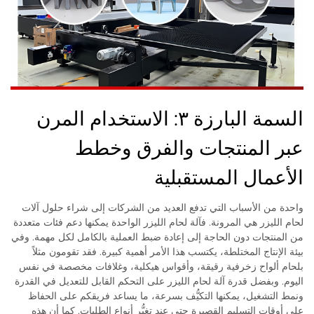
السمة البارزة ٣: الاستخدام المرن
عبر المنتجات والفرق وخطط
الأعمال المستقبلية
واحدة من الأسباب التي تدفع العديد من الشركات إلى شراء حلول آلات
لحام الليزر هي المرونة. فآلة لحام الليزر الواحدة يمكنها دعم فئات متعددة
من المنتجات دون الحاجة إلى إعادة ضبط العملية بالكامل لكل مهمة. وفي
بيئة الإنتاج المختلطة، يكتسب هذا الأمر أهمية كبيرة. فقد تقومون مثلاً
بلحام ألواح زخرفية رقيقة، وأقواس هيكلية، وغلافات مخصصة في نفس
اليوم. وبفضل قدرة آلة لحام الليزر على التحكم القابل للتعديل في القدرة
ونمط التشغيل، يمكنها التكيُّف بسرعة، ما يساعد فريقكم على الحفاظ
على أوقات التسليم القصيرة حتى عند تغيُّر أنواع الطلبات. كما أن هذه