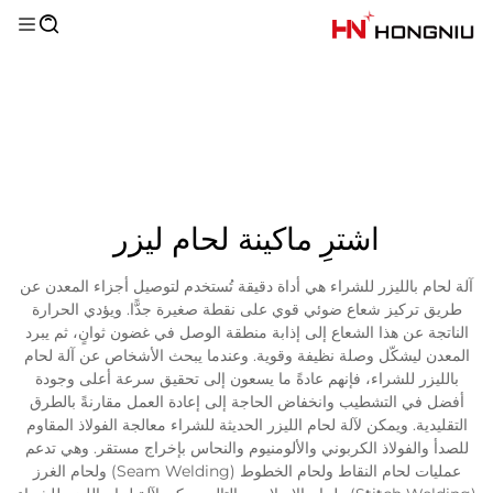
اشترِ ماكينة لحام ليزر
آلة لحام بالليزر للشراء هي أداة دقيقة تُستخدم لتوصيل أجزاء المعدن عن
طريق تركيز شعاع ضوئي قوي على نقطة صغيرة جدًّا. ويؤدي الحرارة
الناتجة عن هذا الشعاع إلى إذابة منطقة الوصل في غضون ثوانٍ، ثم يبرد
المعدن ليشكّل وصلة نظيفة وقوية. وعندما يبحث الأشخاص عن آلة لحام
بالليزر للشراء، فإنهم عادةً ما يسعون إلى تحقيق سرعة أعلى وجودة
أفضل في التشطيب وانخفاض الحاجة إلى إعادة العمل مقارنةً بالطرق
التقليدية. ويمكن لآلة لحام الليزر الحديثة للشراء معالجة الفولاذ المقاوم
للصدأ والفولاذ الكربوني والألومنيوم والنحاس بإخراج مستقر. وهي تدعم
عمليات لحام النقاط ولحام الخطوط (Seam Welding) ولحام الغرز