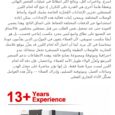
أسرع، وتأخيرات أقل، ونتائج أكثر انتظامًا في عمليات الفحص النهائي.
ونقطةٌ هامةٌ أخرى هي القدرة على التكرار. إذ تتيح آلة لحام الليزر
للمشغلين تخزين الإعدادات المُجرَّبة الخاصة بسُمك المواد وأنماط
الوصلات المختلفة. وبمجرد إثبات فعالية هذه الإعدادات، يمكن إعادة
استخدامها عبر الدفعات المختلفة للحفاظ على اتساق الناتج. وهذا يضمن
الجودة حتى عند تشغيل نفس الطلب من قِبل مشغلين مختلفين. فالاتساق
عند التصنيع على نطاق واسع ليس مجرد مكسب إنتاجي فحسب، بل هو
أيضًا مكسب تسويقي، لأن العملاء يثقون في المورِّدين الذين يقدِّمون جودةً
متجانسةً في كل مرة. كما أن اختيار آلة لحام الليزر قد يعزِّز موقع علامتك
التجارية. فالوصلات النظيفة والجودة المستقرة تجعل منتجاتك تبدو
احترافيةً وموثوقةً ومصنوعةً بعنايةٍ فائقة. وهذه الانطباعات تدعم التسعير
المرتفع وتُعزِّز الولاء طويل الأمد للعملاء. وباختصار، فإن دقة آلة لحام
الليزر ليست ميزةً تقنيةً فقط، بل إنها تؤثر مباشرةً على معدل الهدر،
وساعات العمل، وموثوقية التسليم، وإدراك العملاء — وكلُّ هذه العوامل
تشكِّل الأداء التجاري الفعلي.