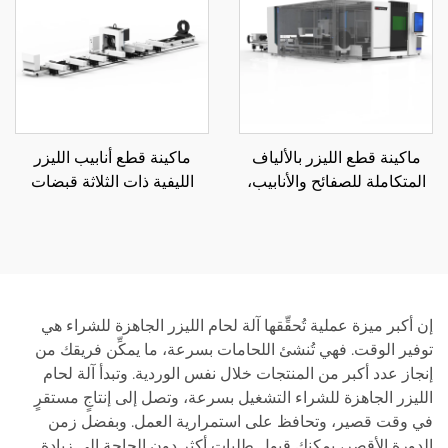
ماكينة قطع الليزر بالألياف
ماكينة قطع أنابيب الليزر
المتكاملة للصفائح والأنابيب،
الليفية ذات الثلاثة قبضات
منصة تبادل مغلقة 3015HR
12085RN3 850
إن أكبر ميزة عملية تُحقِّقها آلة لحام الليزر الجاهزة للشراء هي
توفير الوقت. فهي تُنشئ اللحامات بسرعة، ما يمكِّن فريقك من
إنجاز عدد أكبر من المنتجات خلال نفس الوردية. وتبدأ آلة لحام
الليزر الجاهزة للشراء التشغيل بسرعة، وتصل إلى إنتاجٍ مستقرٍ
في وقت قصير، وتحافظ على استمرارية العمل. وبفضل زمن
الدورة الأقصر، يمكنك قبول طلبات أكثر دون الحاجة إلى زيادة