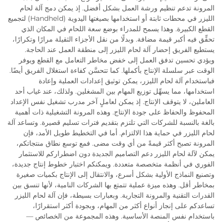
المرونة تدعم تنظيم ورشة العمل بشكل أفضل. إذ يمكن دمج آلة لحام
الليزر في محطات ثابتة أو استخدامها بصيغتها اليدوية (Handheld) لتجميع
القطع الكبيرة. وهذا يسمح للمدراء بوضع سعة اللحام في المكان الذي
تحقِّق فيه أكبر قيمة مضافة. وبدلًا من نقل الأجزاء الثقيلة مرارًا وتكرارًا،
يستطيع الفريق إحضار آلة لحام الليزر إلى منطقة العمل عند الحاجة.
ويؤدي تحسين تدفق العمل إلى خفض مخاطر التعامل مع القطع ويوفر
الوقت عبر سلسلة الإنتاج بأكملها. كما تتحسَّن كفاءة استغلال الفريق أيضًا.
فباستخدام آلة لحام الليزر، يمكن توثيق إعدادات العملية وإعادة
استخدامها، مما يسهِّل توزيع المهام بين المشغلين. ولذلك، عند غياب أحد
العاملين، لا يتوقف الإنتاج. إذ يمكن لعاملٍ آخر مدرب تشغيل نفس الإعداد
المحفوظ والحفاظ على جودة الإنتاج. وهذه المرونة التشغيلية ذات أهمية
بالغة بالنسبة للشركات التي تلتزم بتقديم فترات تسليم قصيرة. وتساعد آلة
لحام الليزر في حماية هذا الالتزام. أما في التخطيط طويل الأمد، فإن
المرونة تصبح أكثر قيمةً من أي وقت مضى. فمع توسع نطاق منتجاتكم،
يمكن لآلة لحام الليزر دعم التصاميم الجديدة دون اضطراركم للاستثمار
الفوري في أنظمة متخصصة متعددة. ويمكنكم اختبار خطوط إنتاج جديدة،
وتصنيع النماذج الأولية بشكل أسرع، والانتقال إلى الإنتاج بكميات صغيرة
بمخاطر أقل. وهذه ميزة عملية تتمتع بها الشركات النامية، لأنها تنسق بين
القدرات التقنية والمرونة التجارية. وبعبارات بسيطة، فإن آلة لحام الليزر
تساعدكم على إنجاز أنواع أكثر من المهام، وبجودة أكثر استقرارًا،
باستخدام نفس المنصة الأساسية. وهذه المجموعة من الخصائص —