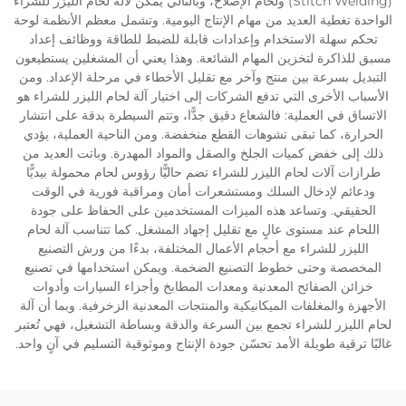
(Stitch Welding) ولحام الإصلاح، وبالتالي يمكن لآلة لحام الليزر للشراء
الواحدة تغطية العديد من مهام الإنتاج اليومية. وتشمل معظم الأنظمة لوحة
تحكم سهلة الاستخدام وإعدادات قابلة للضبط للطاقة ووظائف إعداد
مسبق للذاكرة لتخزين المهام الشائعة. وهذا يعني أن المشغلين يستطيعون
التبديل بسرعة بين منتج وآخر مع تقليل الأخطاء في مرحلة الإعداد. ومن
الأسباب الأخرى التي تدفع الشركات إلى اختيار آلة لحام الليزر للشراء هو
الاتساق في العملية: فالشعاع دقيق جدًّا، وتتم السيطرة بدقة على انتشار
الحرارة، كما تبقى تشوهات القطع منخفضة. ومن الناحية العملية، يؤدي
ذلك إلى خفض كميات الجلخ والصقل والمواد المهدرة. وباتت العديد من
طرازات آلات لحام الليزر للشراء تضم حاليًّا رؤوس لحام محمولة بيديًّا
ودعائم لإدخال السلك ومستشعرات أمان ومراقبة فورية في الوقت
الحقيقي. وتساعد هذه الميزات المستخدمين على الحفاظ على جودة
اللحام عند مستوى عالٍ مع تقليل إجهاد المشغل. كما تتناسب آلة لحام
الليزر للشراء مع أحجام الأعمال المختلفة، بدءًا من ورش التصنيع
المخصصة وحتى خطوط التصنيع الضخمة. ويمكن استخدامها في تصنيع
خزائن الصفائح المعدنية ومعدات المطابخ وأجزاء السيارات وأدوات
الأجهزة والمغلفات الميكانيكية والمنتجات المعدنية الزخرفية. وبما أن آلة
لحام الليزر للشراء تجمع بين السرعة والدقة وبساطة التشغيل، فهي تُعتبر
غالبًا ترقية طويلة الأمد تحسّن جودة الإنتاج وموثوقية التسليم في آنٍ واحد.