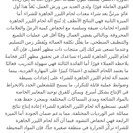
القوى العاملة فورًا. ولدى العديد من ورش العمل، يُعَدُّ هذا أول
عائدٍ مرئيٍّ بعد شراء معدات لحام الليزر الجاهزة للشراء. أما
الميزة الثانية فهي النتائج الأنظف. إذ تُنتج آلة لحام الليزر الجاهزة
للشراء لحامات ضيقة وسلسة مع انخفاض كمية الرشّ والعلامات
المحروقة. وبالتالي يقضِي العمال وقتًا أقل في عمليات التلميع
والتنظيف السطحي، ما يقلِّل تكلفة العمالة ويُقصِّر زمن التسليم.
وعندما تسعى شركتك إلى منتجات ذات مظهر أفضل، فإن آلة
لحام الليزر الجاهزة للشراء تساعدك في تحقيق مظهرٍ أكثر فخامةً
يلاحظه العملاء فورًا. أما الفائدة الثالثة فهي سهولة التدريب. فغالبًا
ما يعتمد اللحام التقليدي اعتمادًا كبيرًا على المهارة الفردية، بينما
تعتمد آلة لحام الليزر الجاهزة للشراء على إعدادات بسيطة
وضوابط عملية قابلة للتكرار، ما يسمح للمُشغلين الجدد بالانخراط
في الإنتاج بشكل أسرع. ويمكن للفرق توحيد المعايير الخاصة
بالمواد الشائعة ومدى السماكات المختلفة. وبمجرد حفظ هذه
القيم، تستطيع آلة لحام الليزر الجاهزة للشراء إعادة إنتاج نتائج
مماثلة عبر الورديات المختلفة، مما يدعم ضمان الجودة. أما الميزة
الرابعة فهي انخفاض التشوه. فبما أن آلة لحام الليزر الجاهزة
للشراء تركِّز الحرارة في منطقة صغيرة جدًّا، فإن المواد المحيطة