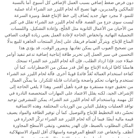
دون فرض ضغط إضافي بسبب العمل الإضافي كل أسبوع. أما بالنسبة
للمالكين والمديرين، فهنا تصبح آلة لحام الليزر عند الشراء أداة عملية
للنمو، لا مجرد جهاز جديد يُضاف إلى خط الإنتاج فقط. وميزة السرعة
ليست سوى جزءٍ من القصة. فآلة لحام الليزر عند الشراء تقلل في كثير
من الأحيان من الأعمال الثانوية مثل الجَلْخ، وإعادة التشكيل، واللمسات
التجميلية النهائية. وانخفاض الحاجة لإعادة العمل يعني زيادة الوقت الصافي
المتاح للإنتاج. ويتركّز اهتمام فريقك على إنجاز المنتجات الجاهزة للبيع بدلًا
من تصحيح العيوب التي يمكن تفاديها. وبمرور الوقت، قد يؤدي هذا
التحسين في سير العمل إلى تحرير طاقة إنتاجية إضافية تدعم تنفيذ أوامر
عملاء جدد. فإذا ازداد الطلب، فإن آلة لحام الليزر عند الشراء تمنحك
هامشًا كافيًا لزيادة الإنتاج مع أقل قدر ممكن من الاضطرابات. كما أن
كفاءة استخدام العمالة تُعَدُّ فائدةً قويةً أخرى. فآلة لحام الليزر عند الشراء
تستخدم واجهات تحكم واضحة وإعدادات قابلة للتكرار، ما يمكّن العمال
من تحقيق جودة مستقرة مع فترة تأهيل أقصر. وهذا لا يلغي الحاجة إلى
الإشراف الجيد، لكنه يقلل الاعتماد على المهارات المتخصصة النادرة في
كل مهمة. وباستخدام آلة لحام الليزر عند الشراء، يمكن للمشرفين توحيد
نوافذ العمليات وتقليل التباين بين الورديات المختلفة. وهذه الاتساقية
تحسّن دقة التخطيط للإنتاج والتوصيل. كما أن توفير الطاقة والمواد يضيف
قيمة مالية أيضًا. فبما أن آلة لحام الليزر عند الشراء تركّز الحرارة في
المكان المطلوب بالضبط، فإن الهدر ينخفض، وتبقى الأسطح المجاورة
أنظف. وانخفاض عدد القطع المرفوضة واستهلاك أقل للمواد الاستهلاكية