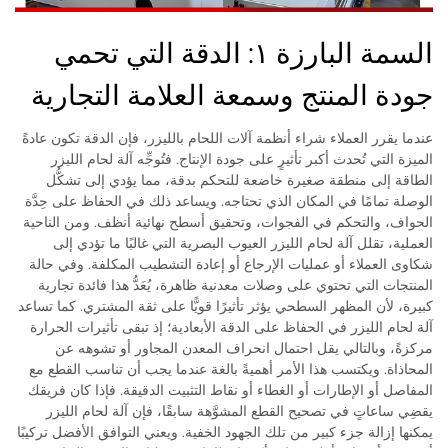
السمة البارزة ١: الدقة التي تحمي
جودة المنتج وسمعة العلامة التجارية
عندما يقرر العملاء شراء أنظمة آلات اللحام بالليزر، فإن الدقة تكون عادةً
الميزة التي تُحدث أكبر تأثيرٍ على جودة الإنتاج. فتُوجِّه آلة لحام الليزر
الطاقة إلى منطقة صغيرة خاضعة للتحكم بدقة، مما يؤدي إلى تشكُّل
الوصلة تمامًا في المكان الذي تحتاجه. ويساعد ذلك في الحفاظ على حِدَّة
الحواف، والتحكم في الفجوات، وتحقيق أسطح نهائية أنظف. ومن الناحية
العملية، تقلل آلة لحام الليزر العيوب البصرية التي غالبًا ما تؤدي إلى
شكاوى العملاء أو عمليات الإرجاع أو إعادة التشطيب المكلفة. وفي حالة
المنتجات التي تحتوي على وصلات معدنية ظاهرة، يُعَدُّ هذا فائدة تجارية
كبيرة، لأن المظهر السطحي يؤثر تأثيرًا قويًّا على ثقة المشتري. كما تساعد
آلة لحام الليزر في الحفاظ على الدقة الأبعادية؛ إذ تبقى تأثيرات الحرارة
مركزةً، وبالتالي يقل احتمال انحراف المعدن المجاور أو تشوهه عن
المحاذاة. ويكتسب هذا الأمر أهميةً بالغة عندما يجب أن تناسب القطع مع
المفاصل أو الإطارات أو الغطاء أو نقاط التثبيت الدقيقة. فإذا كان فريقك
يقضِي ساعاتٍ في تصحيح القطع المشوَّهة سابقًا، فإن آلة لحام الليزر
يمكنها إزالة جزء كبير من تلك الجهود الخفية. ويعني التوافق الأفضل تركيبًا