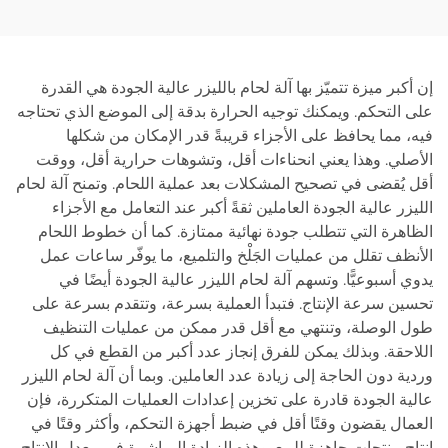
إن أكبر ميزة تتميّز بها آلة لحام بالليزر عالية الجودة هي القدرة
على التحكم. ويمكنك توجيه الحرارة بدقة إلى الموضع الذي تحتاجه
فيه، مما يحافظ على الأجزاء قريبةً قدر الإمكان من شكلها
الأصلي. وهذا يعني انحناءات أقل، وتشوهات حرارية أقل، ووقت
أقل يُقضى في تصحيح المشكلات بعد عملية اللحام. وتمنح آلة لحام
الليزر عالية الجودة العاملين ثقةً أكبر عند التعامل مع الأجزاء
الظاهرة التي تتطلب جودة نهائية ممتازة. كما أن خطوط اللحام
الأنظف تقلل من عمليات الجَلْخ والتلميع، ما يوفّر ساعات عمل
يدوي أسبوعيًّا. وتسهم آلة لحام الليزر عالية الجودة أيضًا في
تحسين سرعة الإنتاج. فتبدأ العملية بسرعة، وتتقدم بسرعة على
طول الوصلة، وتنتهي مع أقل قدر ممكن من عمليات التنظيف
اللاحقة. وبذلك يمكن للفرق إنجاز عدد أكبر من القطع في كل
وردية دون الحاجة إلى زيادة عدد العاملين. وبما أن آلة لحام الليزر
عالية الجودة قادرة على تخزين إعدادات العمليات المتكررة، فإن
العمال يقضون وقتًا أقل في ضبط أجهزة التحكم، وأكثر وقتًا في
إنتاج منتجات جاهزة للبيع. وهذه الزيادة المباشرة في معدل الإنتاج