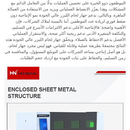
الموظفون ذوو الخبرة على تحسين العمليات بدلًا من التعامل الدائم مع
المشكلات. وهذا يعزّز الانضباط العملياتي ويزيد من الاستفادة من العمالة
الماهرة. وبالتالي، يدعم جهاز لحام الليزر عالي الجودة نمو الإنتاجية دون
ضغط فوري لزيادة عدد الموظفين. أما بالنسبة لملاك الشركات، فإن
الأهمية واضحة: فالإنتاجية الأعلى تدعم الالتزامات الأسرع في التسليم،
والتكلفة المتغيرة الأدنى تدعم ربحية أكثر صحة، والاستقرار العملياتي
الأفضل يدعم الاحتفاظ بالعملاء. ويحقّق جهاز لحام الليزر عالي الجودة هذه
النتائج مجتمعةً بطريقة عملية وقابلة للقياس. فهو ليس مجرد جهاز لحام،
بل هو أصل إنتاجي يساعد الشركات على التوسّع المسؤول، والمنافسة في
زمن التسليم، والحفاظ على ثبات الجودة مع ازدياد حجم الطلبات.