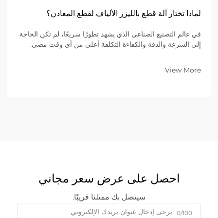
لماذا تختار آلة قطع بالليزر الألياف لقطع المعادن؟
في عالم التصنيع الصناعي الذي يشهد تطورًا سريعًا، لم تكن الحاجة
إلى السرعة والدقة والكفاءة التكلفة أعلى من أي وقت مضى.
وللمؤسسات التي تعمل في مجال تصنيع المعادن ضمن نموذج
الأعمال بين الشركات (B2B)، يُعَدّ اختيار المعدات المناسبة قرارًا
View More
استراتيجيًّا أساسيًّا...
احصل على عرض سعر مجاني
سيتصل بك ممثلنا قريبًا.
0/100