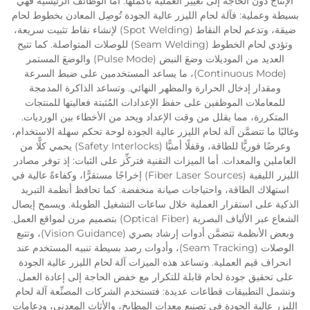
الإنتاج دون الحاجة إلى تغيير العملية بأكملها. أما الوظائف الرئيسية فهي
بسيطة وعملية: فآلة لحام الليزر عالية الجودة تُوصِل المعادن بخطوط لحام
ضيقة، وتدعم لحام النقاط (Spot Welding) لإنشاء نقاط تثبيت سريعة،
وتؤدي لحام الخطوط (Seam Welding) للوصلات المتواصلة. كما تتيح
العديد من الموديلات وضعَ النبض (Pulse Mode) والوضعَ المستمر
(Continuous Mode)، ما يساعد المستخدمين على ضبط السرعة
ومقدار إدخال الحرارة والمظهر النهائي. وتساعد الذاكرة المدمجة
للمعاملات الموظفين على حفظ الإعدادات المُثبتة فعاليتها للمنتجات
المتكررة، مما يقلل من وقت الإعداد ويحد من الأخطاء بين الورديات.
وغالبًا ما تتضمَّن آلة لحام الليزر عالية الجودة لوحة تحكم سهلة الاستخدام،
وعرضًا فوريًّا للطاقة، وقفلًا أمنيًّا (Safety Interlocks) يحمي كلًّا من
العاملين والمعدات. أما الميزات التقنية فتركِّز على الثبات: إذ توفر مصادر
الليزر الليفية (Fiber Laser Sources) إخراجًا مستقرًّا، وكفاءةً عالية في
استهلاك الطاقة، واحتياجات صيانة منخفضة. كما تحافظ أنظمة التبريد
الذكية على استقرار العملية خلال ساعات التشغيل الطويلة. ويسمح إيصال
الشعاع عبر الألياف البصرية (Optical Fiber) بتصميم مرن لمواقع العمل.
وبعض الأنظمة تتضمَّن أدوات إرشاد بصري (Vision Guidance)، وتتبع
الوصلات (Seam Tracking)، وأدوات رصد بسيطة تنبيه المستخدم عند
انحراف قيم العملية. وتساعد هذه الميزات آلة لحام الليزر عالية الجودة
على تحقيق جودة لحام قابلة للتكرار مع خفض الحاجة إلى إعادة العمل.
وتشمل التطبيقات قطاعات عديدة: فتستخدم الشركات المصنِّعة آلة لحام
الليزر عالية الجودة في تصنيع معدات المطابخ، والأثاث المعدني، ودعامات