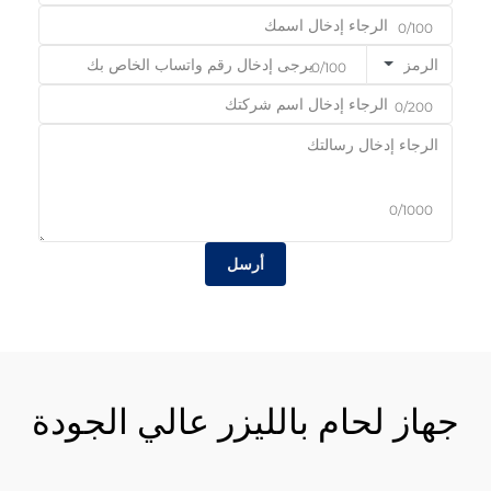
0/100
الرمز
0/100
0/200
0/1000
أرسل
جهاز لحام بالليزر عالي الجودة