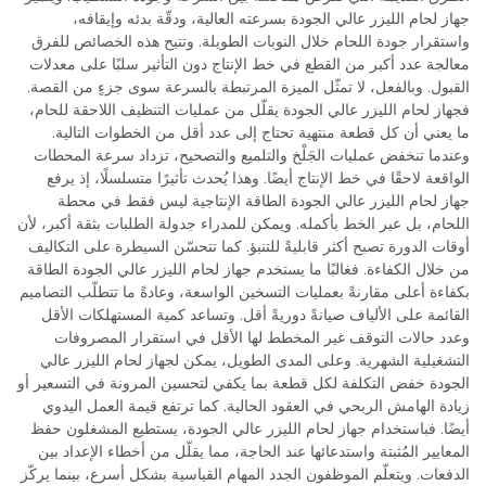
جهاز لحام الليزر عالي الجودة بسرعته العالية، ودقّة بدئه وإيقافه،
واستقرار جودة اللحام خلال النوبات الطويلة. وتتيح هذه الخصائص للفرق
معالجة عدد أكبر من القطع في خط الإنتاج دون التأثير سلبًا على معدلات
القبول. وبالفعل، لا تمثّل الميزة المرتبطة بالسرعة سوى جزءٍ من القصة.
فجهاز لحام الليزر عالي الجودة يقلّل من عمليات التنظيف اللاحقة للحام،
ما يعني أن كل قطعة منتهية تحتاج إلى عدد أقل من الخطوات التالية.
وعندما تنخفض عمليات الجَلْخ والتلميع والتصحيح، تزداد سرعة المحطات
الواقعة لاحقًا في خط الإنتاج أيضًا. وهذا يُحدث تأثيرًا متسلسلًا، إذ يرفع
جهاز لحام الليزر عالي الجودة الطاقة الإنتاجية ليس فقط في محطة
اللحام، بل عبر الخط بأكمله. ويمكن للمدراء جدولة الطلبات بثقة أكبر، لأن
أوقات الدورة تصبح أكثر قابليةً للتنبؤ. كما تتحسّن السيطرة على التكاليف
من خلال الكفاءة. فغالبًا ما يستخدم جهاز لحام الليزر عالي الجودة الطاقة
بكفاءة أعلى مقارنةً بعمليات التسخين الواسعة، وعادةً ما تتطلّب التصاميم
القائمة على الألياف صيانةً دوريةً أقل. وتساعد كمية المستهلكات الأقل
وعدد حالات التوقف غير المخطط لها الأقل في استقرار المصروفات
التشغيلية الشهرية. وعلى المدى الطويل، يمكن لجهاز لحام الليزر عالي
الجودة خفض التكلفة لكل قطعة بما يكفي لتحسين المرونة في التسعير أو
زيادة الهامش الربحي في العقود الحالية. كما ترتفع قيمة العمل اليدوي
أيضًا. فباستخدام جهاز لحام الليزر عالي الجودة، يستطيع المشغلون حفظ
المعايير المُثبتة واستدعائها عند الحاجة، مما يقلّل من أخطاء الإعداد بين
الدفعات. ويتعلّم الموظفون الجدد المهام القياسية بشكل أسرع، بينما يركّز