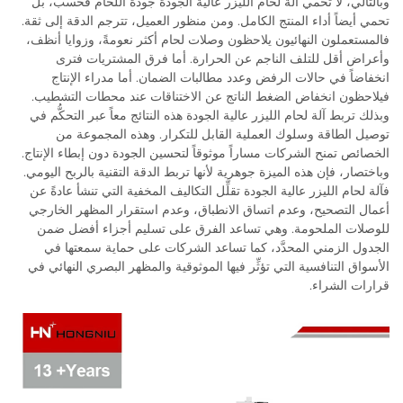
وبالتالي، لا تحمي آلة لحام الليزر عالية الجودة جودة اللحام فحسب، بل
تحمي أيضاً أداء المنتج الكامل. ومن منظور العميل، تترجم الدقة إلى ثقة.
فالمستعملون النهائيون يلاحظون وصلات لحام أكثر نعومةً، وزوايا أنظف،
وأعراض أقل للتلف الناجم عن الحرارة. أما فرق المشتريات فترى
انخفاضاً في حالات الرفض وعدد مطالبات الضمان. أما مدراء الإنتاج
فيلاحظون انخفاض الضغط الناتج عن الاختناقات عند محطات التشطيب.
وبذلك تربط آلة لحام الليزر عالية الجودة هذه النتائج معاً عبر التحكُّم في
توصيل الطاقة وسلوك العملية القابل للتكرار. وهذه المجموعة من
الخصائص تمنح الشركات مساراً موثوقاً لتحسين الجودة دون إبطاء الإنتاج.
وباختصار، فإن هذه الميزة جوهرية لأنها تربط الدقة التقنية بالربح اليومي.
فآلة لحام الليزر عالية الجودة تقلِّل التكاليف المخفية التي تنشأ عادةً عن
أعمال التصحيح، وعدم اتساق الانطباق، وعدم استقرار المظهر الخارجي
للوصلات الملحومة. وهي تساعد الفرق على تسليم أجزاء أفضل ضمن
الجدول الزمني المحدَّد، كما تساعد الشركات على حماية سمعتها في
الأسواق التنافسية التي تؤثِّر فيها الموثوقية والمظهر البصري النهائي في
قرارات الشراء.