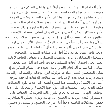
تتميَّز آلة لحام الليزر عالية الجودة أولاً بقدرتها على التحكم في الحرارة
وموضع اللحام. وهذه الدقة ليست مجرد عبارة تسويقية، بل هي ميزة
تجارية مباشرة يمكن قياس أثرها على الأجزاء الفعلية. وبفضل الحزمة
المركَّزة، تُنشئ آلة لحام الليزر عالية الجودة وصلات لحام ضيِّقة تمتلك
مقاومةً عاليةً مع الحفاظ على استقرار المادة المجاورة. وبذلك تحتفظ
الأجزاء بشكلها بشكل أفضل، وتبقى الحواف أنظف، وتتطلب الأسطح
الظاهرة عمليات تشطيب أقل. وللمُنتجات التي يفحصها العملاء بدقةٍ بالغة،
يشكِّل هذا عنصراً رئيسياً في القيمة المقدَّمة. ويظهر الأثر العملي لهذا
العامل في سير العمل بأكمله. فعندما تقلِّل آلة لحام الليزر عالية الجودة
الانحرافات، ينفق الفريق وقتاً أقل في عمليات التسوية، والتصحيح
باستخدام المشابك، وإعادة التشطيب التجميلي. وانخفاض الحاجة لإعادة
العمل يعني اختصار أوقات التسليم وحدوث تأخيرات أقل عند الفحص
النهائي. كما تساعد آلة لحام الليزر عالية الجودة في المهام المتكررة، إذ
يمكن للمُشغلين تثبيت إعدادات موثوقة لنوع الوصلة، والسماكة، والمادة.
وبمجرد إثبات صحة هذه الإعدادات، تتم معالجة الدفعات اللاحقة بدرجة
أعلى من الاتساق. ويكتسب هذا الميزة أهمية أكبر عندما تكون التحملات
ضيِّقة للغاية. وفي التجميعات التي يؤثِّر فيها الانطباق والمحاذاة على الأداء
الوظيفي النهائي، تساعد آلة لحام الليزر عالية الجودة في الحفاظ على
الاستقرار البُعدي من بداية التصنيع إلى نهايته. ويؤدي تحسُّن الانطباق إلى
خفض المشكلات الناشئة لاحقاً أثناء مراحل التجميع، والتثبيت، والاختبار.