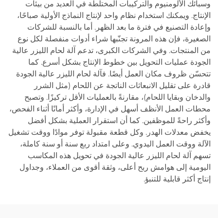
وسبائك الألومنيوم والتركيبات المختلطة في العديد من بيئات
الإنتاج. ويمكنك استخدام نظام واحد لإنتاج النماذج الأولية صباحًا،
وإعادة التصنيع في فترة ما بعد الظهر. أما بالنسبة للشركات
الصغيرة، فإن هذه المرونة تجنّبها شراء أدوات منفصلة لكل نوع
من المنتجات. وفي الشركات الكبرى، تدعم آلة لحام الليزر عالية
الجودة عمليات التحويل بين خطوط الإنتاج بشكل أسرع. كما
تتحسّن ظروف مكان العمل أيضًا. فآلة لحام الليزر عالية الجودة
قادرة على تقليل الانبعاثات الناتجة عن اللحام (مثل الشرر
والدخان وبقايا اللحام)، مقارنةً بالعمليات الأقل تركيزًا. وتصبح
محطات العمل الأنظف أسهل في الإدارة، وأكثر أمانًا أثناء الفحص،
وأكثر راحةً للموظفين. كما أن استقرار العملية بشكل أفضل
يخفض معدلات الهدر. وكل قطعة مقبولة توفر موادًا ووقت تشغيل
الآلة ووقت العمل اليدوي. وعلى امتداد ربع سنة أو سنة كاملة،
تسهم آلة لحام الليزر عالية الجودة في تحويل هذه المكاسب
اليومية إلى هوامش ربح أعلى، وثقة أقوى من العملاء، وجداول
إنتاج أكثر قابلية للتنبؤ.