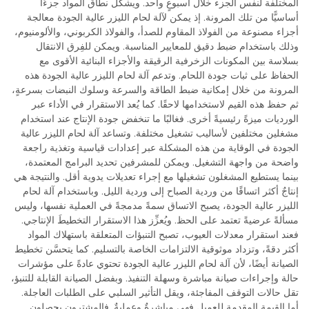
المختلفة لنفس الجزء خلال أسبوعٍ واحد. ويشكّل نطاق المواد جزءًا
أساسيًّا من تلك المرونة. إذ يمكن لآلة لحام الليزر عالية الجودة معالجة
أجزاء مصنوعة من الفولاذ المقاوم للصدأ، والفولاذ الكربوني، والألومنيوم،
وذلك باستخدام ضبط دقيق للمعايير المناسبة. ويمكن للفِرق الانتقال
بسلاسة بين المكونات الزخرفية الرقيقة والأجزاء البنائية الأقوى مع
الحفاظ على ثبات جودة اللحام. وتدعم آلة لحام الليزر عالية الجودة هذه
المرونة من خلال إمكانية ضبط الطاقة والسرعة وسلوك النبضات بسرعةٍ،
ثم حفظ هذه القيم لاستخدامها لاحقًا. كما يُعد الاستقرار في الأداء عبر
الورديات ميزةً رئيسيةً أخرى. فغالبًا ما تنخفض جودة الإنتاج عند استخدام
مشغلين مختلفين لأساليب تشغيل مختلفة. وتساعد آلة لحام الليزر عالية
الجودة في الوقاية من هذه المشكلة عبر إعدادات قياسية وتغذية راجعة
واضحة من واجهة التشغيل. ويمكن للمشرفين تحديد البرامج المعتمدة،
بينما يستطيع المشغلون تشغيلها مع إجراء تعديلات يدوية أقل. والنتيجة هي
إنتاجٌ أكثر اتساقًا من وردية الصباح إلى وردية الليل. وباستخدام آلة لحام
الليزر عالية الجودة، يصبح الاتساق سمةً مدمجةً في العملية نفسها، وليس
مسألةً عرضيةً تعتمد على الحظ. ويُعزِّز هذا الاستقرار التخطيطَ الإنتاجي.
فعند استقرار معدلات العيوب، تصبح التنبؤات المتعلقة باستهلاك المواد
أكثر دقةً، وتزداد موثوقية الالتزامات الخاصة بالتسليم. كما يتحسَّن تخطيط
الصيانة أيضًا، لأن آلة لحام الليزر عالية الجودة تحتوي عادةً على مؤشرات
حالة وإجراءات صيانة مباشرة وسهلة التنفيذ. وبفضل الصيانة القابلة للتنبؤ،
تقل حالات التوقف المفاجئة، ويقل التأثير السلبي على الطلبات العاجلة.
أما القيمة المقدمة للعميل فهي مباشرةٌ وعمليةٌ. فالمشترون يحصلون