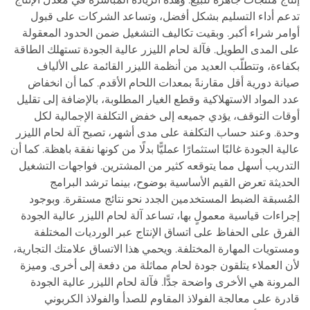
تدعم أداء التسليم بشكل أفضل، وتساعد الشركات على قبول
أوامر شراء أكبر. وبقيت تكاليف التشغيل ضمن الحدود المعقولة
على المدى الطويل. فآلة لحام الليزر عالية الجودة تستهلك الطاقة
بكفاءة، وتتطلّب العديد من أنظمة الليزر القائمة على الألياف
صيانة دورية أقل مقارنةً بمعدات اللحام الأقدم. كما أن انخفاض
عدد المواد الاستهلاكية وقطع الغيار المطلوبة، بالإضافة إلى تقليل
أوقات التوقف، يؤدي جميعه إلى خفض التكلفة الإجمالية لكل
وحدة. وعند حساب التكلفة على مدى أشهر، تصبح آلة لحام الليزر
عالية الجودة غالبًا استثمارًا عمليًّا بدلًا من كونها نفقة باهظة. كما أن
التدريب أسهل مما يتوقعه كثير من المشترين. فواجهات التشغيل
الحديثة تعرض القيم الأساسية بوضوح، بينما ترشد البرامج
المُسبقة الضبط المستخدمين الجدد نحو نتائج مستقرة. وبوجود
إجراءات قياسية معمولٍ بها، تساعد آلة لحام الليزر عالية الجودة
الفرق على الحفاظ على اتساق الإنتاج عبر الورديات المختلفة
ومستويات المهارة المختلفة. ويحمي هذا الاتساق علامتك التجارية،
لأن العملاء يتلقون جودة لحام مماثلة من دفعة إلى أخرى. وميزة
المرونة هي الأخرى واضحة جدًّا. فآلة لحام الليزر عالية الجودة
قادرة على معالجة الفولاذ المقاوم للصدأ والفولاذ الكربوني