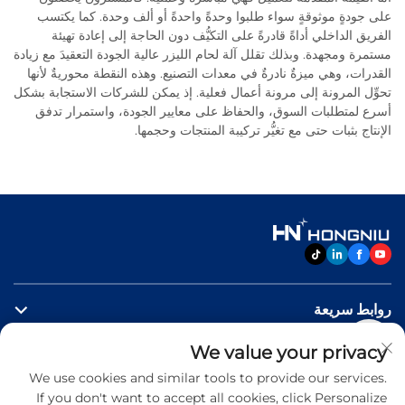
على جودةٍ موثوقةٍ سواء طلبوا وحدةً واحدةً أو ألف وحدة. كما يكتسب
الفريق الداخلي أداةً قادرةً على التكيُّف دون الحاجة إلى إعادة تهيئة
مستمرة ومجهدة. وبذلك تقلل آلة لحام الليزر عالية الجودة التعقيدَ مع زيادة
القدرات، وهي ميزةٌ نادرةٌ في معدات التصنيع. وهذه النقطة محوريةٌ لأنها
تحوِّل المرونة إلى مرونة أعمال فعلية. إذ يمكن للشركات الاستجابة بشكل
أسرع لمتطلبات السوق، والحفاظ على معايير الجودة، واستمرار تدفق
الإنتاج بثبات حتى مع تغيُّر تركيبة المنتجات وحجمها.
روابط سريعة
We value your privacy
منتجات
We use cookies and similar tools to provide our services.
If you don't want to accept all cookies, click Personalize