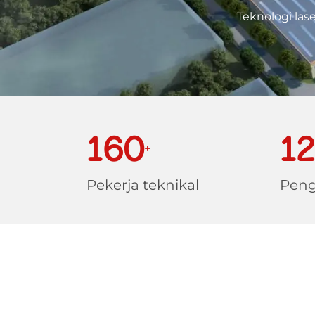
Teknologi las
160
1
+
Pekerja teknikal
Peng