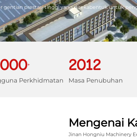
er gentian prestasi tinggi yang direkabentuk untuk pen
2000
2012
+
guna Perkhidmatan
Masa Penubuhan
Mengenai K
Jinan Hongniu Machinery Eq