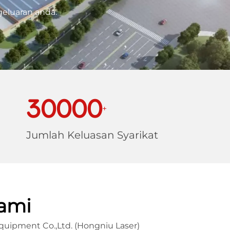
geluaran anda.
30000
+
Jumlah Keluasan Syarikat
ami
uipment Co.,Ltd. (Hongniu Laser)