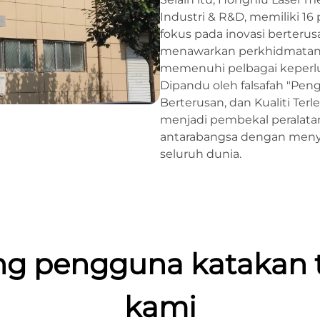
Industri & R&D, memiliki 16
fokus pada inovasi berterus
menawarkan perkhidmatan
memenuhi pelbagai keperl
Dipandu oleh falsafah "Pen
Berterusan, dan Kualiti Ter
menjadi pembekal peralatan
antarabangsa dengan menye
seluruh dunia.
ng pengguna katakan 
kami