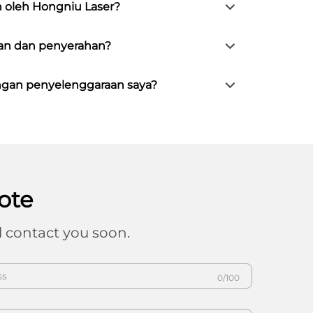
n oleh Hongniu Laser?
n dan penyerahan?
angan penyelenggaraan saya?
ote
l contact you soon.
0/100