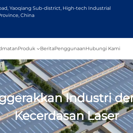
d, Yaoqiang Sub-district, High-tech Industrial
rovince, China
idmatan
Produk
Berita
Penggunaan
Hubungi Kami
gerakkan Industri d
Kecerdasan Laser