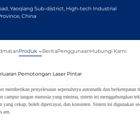
d, Yaoqiang Sub-district, High-tech Industrial
rovince, China
idmatan
Produk
Berita
Penggunaan
Hubungi Kami
eluaran Pemotongan Laser Pintar
ser memberikan penyelesaian sepenuhnya automatik dan berketepatan t
 campur tangan manusia yang minima, sistem ini menggabungkan teknol
yang cekap, boleh dipercayai, dan konsisten. Sistem ini digunakan sec
m am.