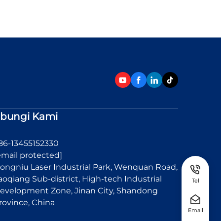
bungi Kami
86-13455152330
email protected]
ongniu Laser Industrial Park, Wenquan Road,
aoqiang Sub-district, High-tech Industrial
Tel
evelopment Zone, Jinan City, Shandong
rovince, China
Email