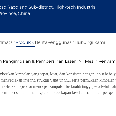
d, Yaoqiang Sub-district, High-tech Industrial
rovince, China
idmatan
Produk
Berita
Penggunaan
Hubungi Kami
n Pengimpalan & Pembersihan Laser
Mesin Penyam
mberikan kimpalan yang tepat, kuat, dan konsisten dengan input hab
s, menyediakan integriti struktur yang unggul serta permukaan kimpal
bolehkan operator mencapai kimpalan berkualiti tinggi pada keluli taha
apemprosesan dan meningkatkan kecekapan keseluruhan aliran pengelu