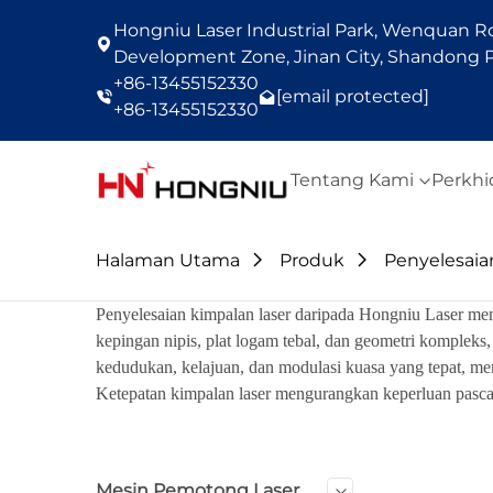
Hongniu Laser Industrial Park, Wenquan Roa
Development Zone, Jinan City, Shandong P
+86-13455152330
[email protected]
+86-13455152330
Tentang Kami
Perkh
Halaman Utama
Produk
Penyelesaia
Penyelesaian kimpalan laser daripada Hongniu Laser me
kepingan nipis, plat logam tebal, dan geometri komplek
kedudukan, kelajuan, dan modulasi kuasa yang tepat, mem
Ketepatan kimpalan laser mengurangkan keperluan pasc
Mesin Pemotong Laser