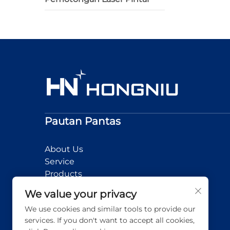
Pautan Pantas
About Us
Service
Products
News
We value your privacy
Application
We use cookies and similar tools to provide our
Contact Us
services. If you don't want to accept all cookies,