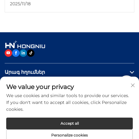
2025/11/18
ժամանակակից սալվածքների մշակման մեջ:
CNC մանրաթելային լազերային հատման
սարքերը արագ դարձել են ժամանակակից
սալվածքների մշակման հիմնարար մասը։
Դրա աճը ոչ միայն պատահական է, այլև
ժամանակավոր չէ՝ տեխնոլոգիան...
Արագ հղումներ
We value your privacy
ԱՊՐԱՆՔՆԵՐ
We use cookies and similar tools to provide our services.
If you don't want to accept all cookies, click Personalize
Կապվեք մեզ հետ
cookies.
Accept all
Copyright © 2026 Jinan Hongniu Machinery Equipment
Personalize cookies
Co.,Ltd. All rights reserved -
Privacy Policy