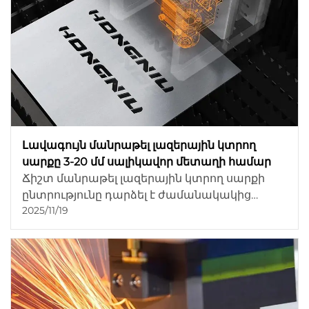
Լավագույն մանրաթել լազերային կտրող
սարքը 3-20 մմ սալիկավոր մետաղի համար
Ճիշտ մանրաթել լազերային կտրող սարքի
ընտրությունը դարձել է ժամանակակից
2025/11/19
մետաղակազմող արտադրամասերի համար
ամենակարևոր որոշումներից մեկը: Քանի որ
մանրաթել լազերային տեխնոլոգիան ավելի
շատ արագությամբ, արդյունավետությամբ և
եզրի որակով փոխարինում է CO₂ և
պլազմային համակարգերին, ավելի շատ