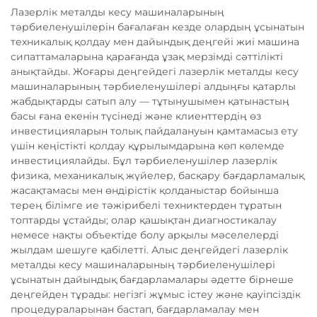
Лазерлік металды кесу машиналарының
тәрбиеленушілерін бағалаған кезде олардың ұсынатын
техникалық қолдау мен дайындық деңгейі жиі машина
сипаттамаларына қарағанда ұзақ мерзімді сәттілікті
анықтайды. Жоғары деңгейдегі лазерлік металды кесу
машиналарының тәрбиеленушілері алдыңғы қатарлы
жабдықтарды сатып алу — тұтынушымен қатынастың
басы ғана екенін түсінеді және клиенттердің өз
инвестицияларын толық пайдалануын қамтамасыз ету
үшін кеңістікті қолдау құрылымдарына көп көлемде
инвестициялайды. Бұл тәрбиеленушілер лазерлік
физика, механикалық жүйелер, басқару бағдарламалық
жасақтамасы мен өндірістік қолданыстар бойынша
терең білімге ие тәжірибелі техниктерден тұратын
топтарды ұстайды; олар қашықтан диагностикалау
немесе нақты объектіде болу арқылы мәселелерді
жылдам шешуге қабілетті. Алыс деңгейдегі лазерлік
металды кесу машиналарының тәрбиеленушілері
ұсынатын дайындық бағдарламалары әдетте бірнеше
деңгейден тұрады: негізгі жұмыс істеу және қауіпсіздік
процедураларынан бастап, бағдарламалау мен