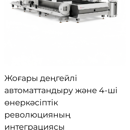
Жоғары деңгейлі
автоматтандыру және 4-ші
өнеркәсіптік
революцияның
интеграциясы