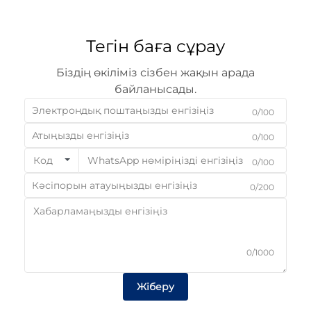
Тегін баға сұрау
Біздің өкіліміз сізбен жақын арада
байланысады.
0/100
0/100
Код
0/100
0/200
0/1000
Жіберу