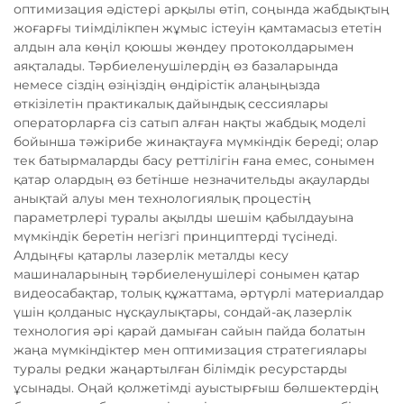
оптимизация әдістері арқылы өтіп, соңында жабдықтың
жоғарғы тиімділікпен жұмыс істеуін қамтамасыз ететін
алдын ала көңіл қоюшы жөндеу протоколдарымен
аяқталады. Тәрбиеленушілердің өз базаларында
немесе сіздің өзіңіздің өндірістік алаңыңызда
өткізілетін практикалық дайындық сессиялары
операторларға сіз сатып алған нақты жабдық моделі
бойынша тәжірибе жинақтауға мүмкіндік береді; олар
тек батырмаларды басу реттілігін ғана емес, сонымен
қатар олардың өз бетінше незначительды ақауларды
анықтай алуы мен технологиялық процестің
параметрлері туралы ақылды шешім қабылдауына
мүмкіндік беретін негізгі принциптерді түсінеді.
Алдыңғы қатарлы лазерлік металды кесу
машиналарының тәрбиеленушілері сонымен қатар
видеосабақтар, толық құжаттама, әртүрлі материалдар
үшін қолданыс нұсқаулықтары, сондай-ақ лазерлік
технология әрі қарай дамыған сайын пайда болатын
жаңа мүмкіндіктер мен оптимизация стратегиялары
туралы редки жаңартылған білімдік ресурстарды
ұсынады. Оңай қолжетімді ауыстырғыш бөлшектердің