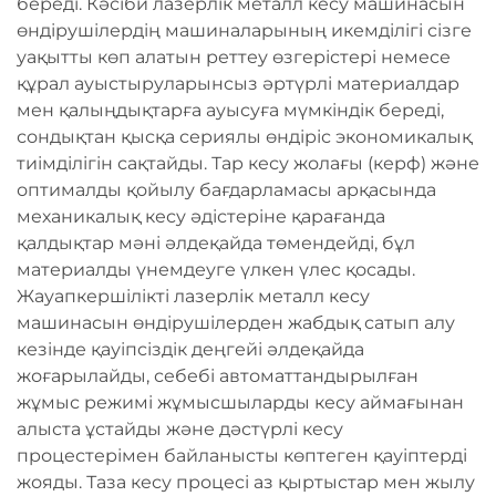
береді. Кәсіби лазерлік металл кесу машинасын
өндірушілердің машиналарының икемділігі сізге
уақытты көп алатын реттеу өзгерістері немесе
құрал ауыстыруларынсыз әртүрлі материалдар
мен қалыңдықтарға ауысуға мүмкіндік береді,
сондықтан қысқа сериялы өндіріс экономикалық
тиімділігін сақтайды. Тар кесу жолағы (керф) және
оптималды қойылу бағдарламасы арқасында
механикалық кесу әдістеріне қарағанда
қалдықтар мәні әлдеқайда төмендейді, бұл
материалды үнемдеуге үлкен үлес қосады.
Жауапкершілікті лазерлік металл кесу
машинасын өндірушілерден жабдық сатып алу
кезінде қауіпсіздік деңгейі әлдеқайда
жоғарылайды, себебі автоматтандырылған
жұмыс режимі жұмысшыларды кесу аймағынан
алыста ұстайды және дәстүрлі кесу
процестерімен байланысты көптеген қауіптерді
жояды. Таза кесу процесі аз қыртыстар мен жылу