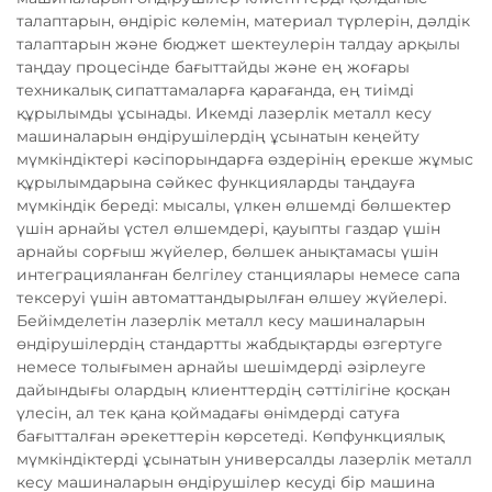
талаптарын, өндіріс көлемін, материал түрлерін, дәлдік
талаптарын және бюджет шектеулерін талдау арқылы
таңдау процесінде бағыттайды және ең жоғары
техникалық сипаттамаларға қарағанда, ең тиімді
құрылымды ұсынады. Икемді лазерлік металл кесу
машиналарын өндірушілердің ұсынатын кеңейту
мүмкіндіктері кәсіпорындарға өздерінің ерекше жұмыс
құрылымдарына сәйкес функцияларды таңдауға
мүмкіндік береді: мысалы, үлкен өлшемді бөлшектер
үшін арнайы үстел өлшемдері, қауыпты газдар үшін
арнайы сорғыш жүйелер, бөлшек анықтамасы үшін
интеграцияланған белгілеу станциялары немесе сапа
тексеруі үшін автоматтандырылған өлшеу жүйелері.
Бейімделетін лазерлік металл кесу машиналарын
өндірушілердің стандартты жабдықтарды өзгертуге
немесе толығымен арнайы шешімдерді әзірлеуге
дайындығы олардың клиенттердің сәттілігіне қосқан
үлесін, ал тек қана қоймадағы өнімдерді сатуға
бағытталған әрекеттерін көрсетеді. Көпфункциялық
мүмкіндіктерді ұсынатын универсалды лазерлік металл
кесу машиналарын өндірушілер кесуді бір машина