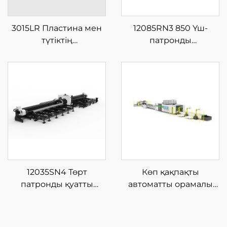
3015LR Пластина мен
12085RN3 850 Үш-
түтіктің
патронды
интеграцияланған
Шынықтырғыш
шыны талшықты
Лазерлі Түтік Кесу
лазерлі кесу
Машинасы
машинасы
12035SN4 Төрт
Көп қақпақты
патронды қуатты
автоматты орамалы
талшықты лазерлік
талшықты лазерлік
түтік кесетін машина
кесу машинасы