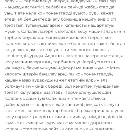
болуы — тәрбиеленушілердің қолдауының тағы бір
маңызды аспектісі, себебі ең сенімді жабдықтар да
уақыт өте келе компоненттерді ауыстыруды қажет
етеді, ал бөлшектерді алу бойынша кешігу өндірісті
тоқтатып, тұтынушылармен қатынасты нашарлатуы
мүмкін. Сапалы лазерлік металды кесу машиналарының
тәрбиеленушілері маңызды компоненттердің кең
көлемді қорын сақтайды және бөлшектер қажет болған
кезде жылдам жеткізу үшін тиімді логистикалық
желілерді құрады. Алдыңғы қатарлы лазерлік металды
кесу машиналарының тәрбиеленушілері ұсынатын
қашықтан бақылау мүмкіндіктері машина жұмыс істеу
көрсеткіштерін бақылау арқылы компоненттердің
қашан назар аударуды қажет ететінін алдын ала
болжауға мүмкіндік береді, бұл кенеттен туындайтын
тоқтап қалуларды азайтады. Тәрбиеленушілердің
қолданыс дамытуы бойынша ынтымақтастыққа
дайындығы — олардың жай ғана жабдық сатып алуға
ғана емес, сонымен қатар белгілі бір материалдар үшін
кесу параметрлерін оптимизациялау, тиімді өндірістік
жұмыс ағымдарын құру және мамандандырылған
қолданыстарда туындайтын ерекше қиындықтарды