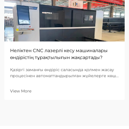
Неліктен CNC лазерлі кесу машиналары
өндірістің тұрақтылығын жақсартады?
Қазіргі заманғы өндіріс саласында қолмен жасау
процесінен автоматтандырылған жүйелерге көшу
сапа бойынша бағалау критерийлерін қайта
анықтады. B2B өнеркәсіптік компаниялар үшін он
View More
мың бірдей бөлшек тапсыру қабілеті сапа
деңгейін қамтамасыз ету қабілетіндей маңызды...