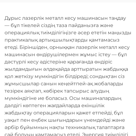
Дұрыс лазерлік металл кесу машинасын таңдау
— бұл тікелей сіздің таза пайданызға және
операциялық тиімділігіңізге әсер ететін маңызды
практикалық артықшылықтарды қамтамасыз
етеді. Біріншіден, орныққан лазерлік металл кесу
машинасын өндірушілермен жұмыс істеу — бұл
дәстүрлі кесу әдістеріне қарағанда өндіріс
жылдамдығын әлдеқайда арттыратын жабдыққа
қол жеткізу мүмкіндігін білдіреді; сондықтан сіз
жұмысшылар санын кеңейтпей-ақ жобаларды
тезірек аяқтап, көбірек тапсырыс алудың
мүмкіндігіне ие боласыз. Осы машиналардың
дәлдігі көптеген жағдайларда екіншілік
жабдықтау операцияларын қажет етпейді, бұл
уақыт пен еңбек шығындарын үнемдейді және
әрбір бұйымның нақты техникалық талаптарға
сай болуын қамтамасыз етеді. Энергия тиімділігі