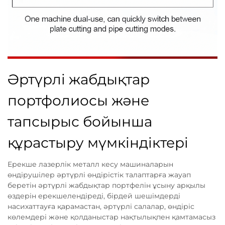
Әртүрлі жабдықтар
портфолиосы және
тапсырыс бойынша
құрастыру мүмкіндіктері
Ерекше лазерлік металл кесу машиналарын
өндірушілер әртүрлі өндірістік талаптарға жауап
беретін әртүрлі жабдықтар портфелін ұсыну арқылы
өздерін ерекшелендіреді, бірдей шешімдерді
насихаттауға қарамастан, әртүрлі салалар, өндіріс
көлемдері және қолданыстар нақтылықпен қамтамасыз