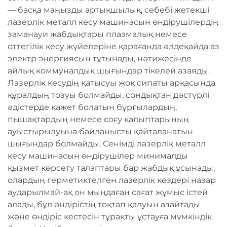
— басқа маңызды артықшылық, себебі жетекші
лазерлік металл кесу машинасын өндірушілердің
заманауи жабдықтары плазмалық немесе
оттегілік кесу жүйелеріне қарағанда әлдеқайда аз
электр энергиясын тұтынады, нәтижесінде
айлық коммуналдық шығындар тікелей азаяды.
Лазерлік кесудің қатысуы жоқ сипаты арқасында
құралдың тозуы болмайды, сондықтан дәстүрлі
әдістерде қажет болатын бұрғылардың,
пышақтардың немесе соғу қалыптарының
ауыстырылуына байланысты қайталанатын
шығындар болмайды. Сенімді лазерлік металл
кесу машинасын өндірушілер минималды
қызмет көрсету талаптары бар жабдық ұсынады;
олардың герметиктелген лазерлік көздері назар
аударылмай-ақ он мыңдаған сағат жұмыс істей
алады, бұл өндірістің тоқтап қалуын азайтады
және өндіріс кестесін тұрақты ұстауға мүмкіндік