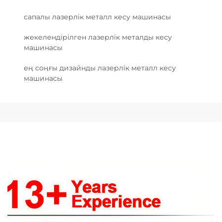
сапалы лазерлік металл кесу машинасы
жекелендірілген лазерлік металды кесу
машинасы
ең соңғы дизайнды лазерлік металл кесу
машинасы