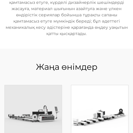
қамтамасыз етуге, күрделі дизайнерлік шешімдерді
жасауға, материал шығынын азайтуға және үлкен
өндірістік сериялар бойынша тұрақты сапаны
қамтамасыз етуге мүмкіндік береді; бұл әдеттегі
механикалық кесу әдістеріне қарағанда өңдеу уақытын
қатты қысқартады.
Жаңа өнімдер