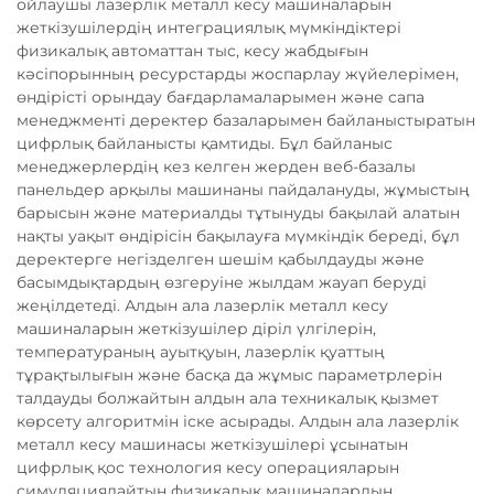
ойлаушы лазерлік металл кесу машиналарын
жеткізушілердің интеграциялық мүмкіндіктері
физикалық автоматтан тыс, кесу жабдығын
кәсіпорынның ресурстарды жоспарлау жүйелерімен,
өндірісті орындау бағдарламаларымен және сапа
менеджменті деректер базаларымен байланыстыратын
цифрлық байланысты қамтиды. Бұл байланыс
менеджерлердің кез келген жерден веб-базалы
панельдер арқылы машинаны пайдалануды, жұмыстың
барысын және материалды тұтынуды бақылай алатын
нақты уақыт өндірісін бақылауға мүмкіндік береді, бұл
деректерге негізделген шешім қабылдауды және
басымдықтардың өзгеруіне жылдам жауап беруді
жеңілдетеді. Алдын ала лазерлік металл кесу
машиналарын жеткізушілер діріл үлгілерін,
температураның ауытқуын, лазерлік қуаттың
тұрақтылығын және басқа да жұмыс параметрлерін
талдауды болжайтын алдын ала техникалық қызмет
көрсету алгоритмін іске асырады. Алдын ала лазерлік
металл кесу машинасы жеткізушілері ұсынатын
цифрлық қос технология кесу операцияларын
симуляциялайтын физикалық машиналардың