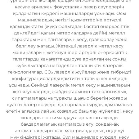
түрлерін өте жоғары дәлдікпен және жылдамдықпен
кесуге арналған фокусталған лазер сәулелерін
қолданатын күрделі машиналарды ұсынады. Осы
машиналардың негізгі қызметтеріне әртүрлі
қалыңдықтағы (жұқа фольгадан бастап өнеркәсіптік
деңгейдегі қалың материалдарға дейін) металл
парақтары мен плиталарын кесу, гравюрлау және
белгілеу жатады. Жетекші лазерлік метал кесу
машиналарын жеткізушілер әртүрлі өнеркәсіптік
талаптарды қанағаттандыруға арналған ең соңғы
құбылыстарға негізделген талшықты лазерлік
технологиялар, CO₂ лазерлік жүйелер және гибридті
конфигурацияларды қамтитын толық шешімдерді
ұсынады. Сенімді лазерлік метал кесу машиналарын
жеткізушілердің жабдықтарының технологиялық
сипаттамаларына тұрақты шығыс беретін жоғары
қуатты лазер көздері, дәл орналастыруды қамтамасыз
ететін алғысқа лайық қозғалыс бақылау жүйелері, кесу
жолдарын оптималдауға арналған ақылды
бағдарламалық қамтамасыз ету, сондай-ақ
автоматтандырылған материалдардың өңделуі
мүмкіндіктері жатады. Бұл машиналар күрделі кесу