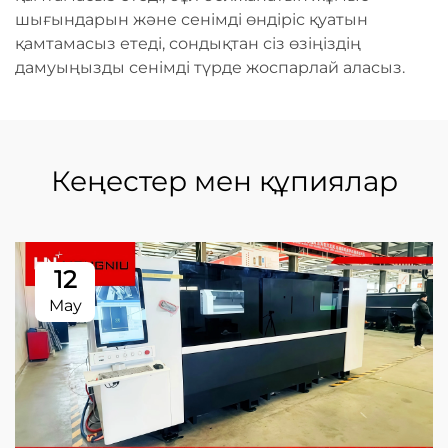
шығындарын және сенімді өндіріс қуатын
қамтамасыз етеді, сондықтан сіз өзіңіздің
дамуыңызды сенімді түрде жоспарлай аласыз.
Кеңестер мен құпиялар
12
May