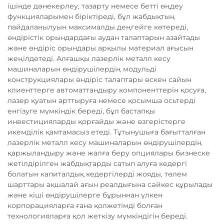
ішінде дәнекерлеу, тазарту немесе бетті өңдеу
функцияларымен біріктіреді, бұл жабдықтың
пайдаланылуын максималды деңгейге көтереді,
өндірістік орындардағы аудан талаптарын азайтады
және өндіріс орындары арқылы материал ағысын
жеңілдетеді. Алғашқы лазерлік металл кесу
машиналарын өндірушілердің модульді
конструкциялары өндіріс талаптары өскен сайын
клиенттерге автоматтандыру компоненттерін қосуға,
лазер қуатын арттыруға немесе қосымша осьтерді
енгізуге мүмкіндік береді, бұл бастапқы
инвестицияларды қорғайды және өзгерістерге
икемділік қамтамасыз етеді. Тұтынушыға бағытталған
лазерлік металл кесу машиналарын өндірушілердің
қаржыландыру және жалға беру опциялары бизнеске
жетілдірілген жабдықтарды сатып алуға кедергі
болатын капиталдық кедергілерді жояды, төлем
шарттары ақшалай ағын реалдығына сәйкес құрылады
және кіші өндірушілерге бұрыннан үлкен
корпорацияларға ғана қолжетімді болған
технологияларға қол жеткізу мүмкіндігін береді.