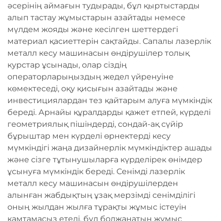
әсерінің аймағын тудырады, бұл қыртыстарды
алып тастау жұмыстарын азайтады немесе
мүлдем жояды және кесілген шеттердегі
материал қасиеттерін сақтайды. Сапалы лазерлік
металл кесу машинасын өндірушілер толық
курстар ұсынады, олар сіздің
операторларыңыздың жедел үйренуіне
көмектеседі, оқу қисығын азайтады және
инвестициялардан тез қайтарым алуға мүмкіндік
береді. Арнайы құралдарды қажет етпей, күрделі
геометриялық пішіндерді, сондай-ақ сүйір
бұрыштар мен күрделі өрнектерді кесу
мүмкіндігі жаңа дизайнерлік мүмкіндіктер ашады
және сізге тұтынушыларға күрделірек өнімдер
ұсынуға мүмкіндік береді. Сенімді лазерлік
металл кесу машинасын өндірушілерден
алынған жабдықтың ұзақ мерзімді сенімділігі
оның жылдан жылға тұрақты жұмыс істеуін
қамтамасыз етеді, бұл болжанатын жұмыс