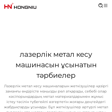
лазерлік метал кесу
машинасын ұсынатын
тәрбиелер
Лазерлік метал кесу машиналарын жеткізушілер қазіргі
заманғы өндірісте маңызды рөл атқарады, себебі олар
кәсіпорындардың метал материалдарымен жұмыс
істеу тәсілін түбегейлі өзгертетін жоғары деңгейдегі
жабдықтарды ұсынады. Бұл жеткізушілер әртүрлі метал