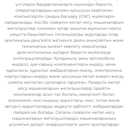
үлгілерін бағдарламалауға мүмкіндік беретін,
операторлардың қолмен қатысуын азайтатын
компьютерлік сандық басқару (CNC) жүйелерін
пайдаланады. Кәсіби лазерлік метал кесу машиналарын
жеткізушілер сонымен қатар машина жұмысын нақты
уақытта бақылайтын, потенциалды ақауларды олар
критикалық деңгейге жеткенге дейін анықтайтын және
техникалық қызмет көрсету мақсатында
диагностикалық ақпарат беретін жүйелерді
интеграциялайды. Қолданылу аясы автомобиль
өндірісі, әуе-ғарыш компоненттерін өндіру, кеме
құрылысы, құрылыс жабдықтарын жасау, электроника
корпусларын өндіру және қосымша метал өнерін жасау
сияқты көптеген салаларға таралған. Лазерлік метал
кесу машиналарын жеткізушілерді іздейтін
компаниялар асыл тас болаты, көміртекті болат,
алюминий, мыс-мырыш қорытпасы, мыс, титан және
әртүрлі қорытпаларды өңдеуге қабілетті жабдықтардан
пайдаға ие болады. Сапалы лазерлік метал кесу
машиналарын жеткізушілердің машиналарының
ұсынатын дәлдігі өндірушілерге шекті ауытқуларды