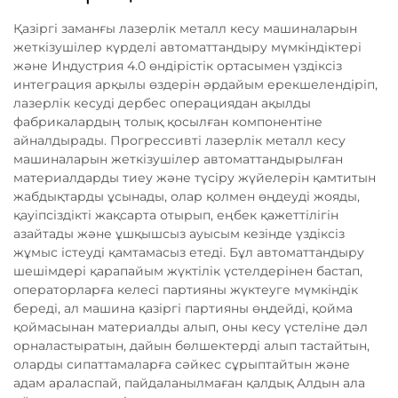
Қазіргі заманғы лазерлік металл кесу машиналарын
жеткізушілер күрделі автоматтандыру мүмкіндіктері
және Индустрия 4.0 өндірістік ортасымен үздіксіз
интеграция арқылы өздерін әрдайым ерекшелендіріп,
лазерлік кесуді дербес операциядан ақылды
фабрикалардың толық қосылған компонентіне
айналдырады. Прогрессивті лазерлік металл кесу
машиналарын жеткізушілер автоматтандырылған
материалдарды тиеу және түсіру жүйелерін қамтитын
жабдықтарды ұсынады, олар қолмен өңдеуді жояды,
қауіпсіздікті жақсарта отырып, еңбек қажеттілігін
азайтады және ұшқышсыз ауысым кезінде үздіксіз
жұмыс істеуді қамтамасыз етеді. Бұл автоматтандыру
шешімдері қарапайым жүктілік үстелдерінен бастап,
операторларға келесі партияны жүктеуге мүмкіндік
береді, ал машина қазіргі партияны өңдейді, қойма
қоймасынан материалды алып, оны кесу үстеліне дәл
орналастыратын, дайын бөлшектерді алып тастайтын,
оларды сипаттамаларға сәйкес сұрыптайтын және
адам араласпай, пайдаланылмаған қалдық Алдын ала