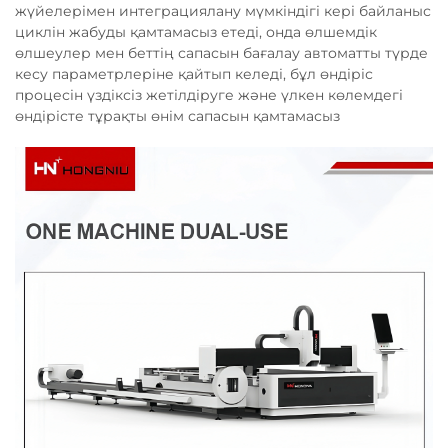
жүйелерімен интеграциялану мүмкіндігі кері байланыс
циклін жабуды қамтамасыз етеді, онда өлшемдік
өлшеулер мен беттің сапасын бағалау автоматты түрде
кесу параметрлеріне қайтып келеді, бұл өндіріс
процесін үздіксіз жетілдіруге және үлкен көлемдегі
өндірісте тұрақты өнім сапасын қамтамасыз