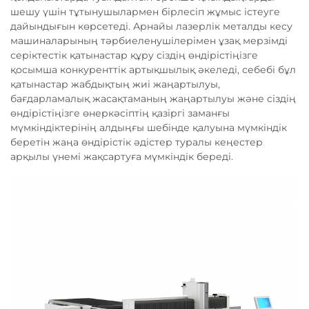
шешу үшін тұтынушылармен бірлесіп жұмыс істеуге
дайындығын көрсетеді. Арнайы лазерлік металды кесу
машиналарының тәрбиеленушілерімен ұзақ мерзімді
серіктестік қатынастар құру сіздің өндірістіңізге
қосымша конкуренттік артықшылық әкеледі, себебі бұл
қатынастар жабдықтың жиі жаңартылуы,
бағдарламалық жасақтаманың жаңартылуы және сіздің
өндірістіңізге өнеркәсіптің қазіргі заманғы
мүмкіндіктерінің алдыңғы шебінде қалуына мүмкіндік
беретін жаңа өндірістік әдістер туралы кеңестер
арқылы үнемі жақсартуға мүмкіндік береді.