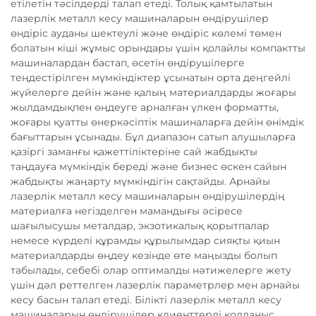
етілетін тәсілдерді талап етеді. Толық қамтылатын
лазерлік металл кесу машиналарын өндірушілер
өндіріс ауданы шектеулі және өндіріс көлемі төмен
болатын кіші жұмыс орындары үшін қолайлы компактты
машиналардан бастап, өсетін өндірушілерге
теңдестірілген мүмкіндіктер ұсынатын орта деңгейлі
жүйелерге дейін және қалың материалдарды жоғары
жылдамдықпен өңдеуге арналған үлкен форматты,
жоғары қуатты өнеркәсіптік машиналарға дейін өнімдік
бағыттарын ұсынады. Бұл диапазон сатып алушыларға
қазіргі заманғы қажеттіліктеріне сай жабдықты
таңдауға мүмкіндік береді және бизнес өскен сайын
жабдықты жаңарту мүмкіндігін сақтайды. Арнайы
лазерлік металл кесу машиналарын өндірушілердің
материалға негізделген мамандығы әсіресе
шағылысушы металдар, экзотикалық қорытпалар
немесе күрделі құрамды құрылымдар сияқты қиын
материалдарды өңдеу кезінде өте маңызды болып
табылады, себебі олар оптималды нәтижелерге жету
үшін дәл реттелген лазерлік параметрлер мен арнайы
кесу басын талап етеді. Білікті лазерлік металл кесу
машиналарын өндірушілер клиенттерді қолданыс