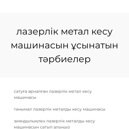
лазерлік метал кесу
машинасын ұсынатын
тәрбиелер
сатуға арналған лазерлік метал кесу
машинасы
танымал лазерлік металды кесу машинасы
зияндылықпен лазерлік металды кесу
машинасын сатып алыңыз