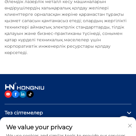
Әлемдік лазерлік металл кесу машиналарын
өндірушілердің халықаралық қолдау желілері
клиенттерге орналасқан жеріне қарамастан тұрақты
қызмет сапасын қамтамасыз етеді; олардың жергілікті
техниктері аймақтық электрлік стандарттарды, тілдік
қалауын және бизнес-практиканы түсінеді, сонымен
қатар күрделі техникалық мәселелер үшін
корпоративтік инженерлік ресурстары қолдау
көрсетеді.
Тез сілтемелер
We value your privacy
Өнімдер
We use cookies and similar tools to provide our services.