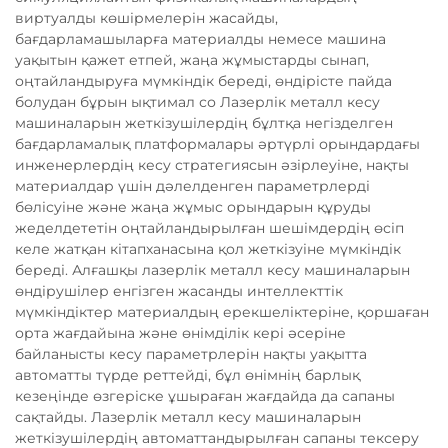
виртуалды көшірмелерін жасайды,
бағдарламашыларға материалды немесе машина
уақытын қажет етпей, жаңа жұмыстарды сынап,
оңтайландыруға мүмкіндік береді, өндірісте пайда
болудан бұрын ықтимал со Лазерлік металл кесу
машиналарын жеткізушілердің бұлтқа негізделген
бағдарламалық платформалары әртүрлі орындардағы
инженерлердің кесу стратегиясын әзірлеуіне, нақты
материалдар үшін дәлелденген параметрлерді
бөлісуіне және жаңа жұмыс орындарын құруды
жеделдететін оңтайландырылған шешімдердің өсіп
келе жатқан кітапханасына қол жеткізуіне мүмкіндік
береді. Алғашқы лазерлік металл кесу машиналарын
өндірушілер енгізген жасанды интеллекттік
мүмкіндіктер материалдың ерекшеліктеріне, қоршаған
орта жағдайына және өнімділік кері әсеріне
байланысты кесу параметрлерін нақты уақытта
автоматты түрде реттейді, бұл өнімнің барлық
кезеңінде өзгеріске ұшыраған жағдайда да сапаны
сақтайды. Лазерлік металл кесу машиналарын
жеткізушілердің автоматтандырылған сапаны тексеру