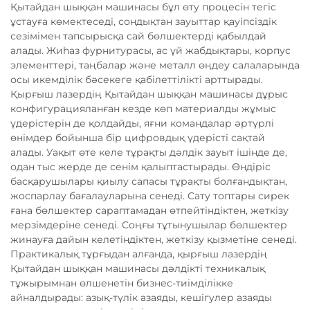
Қытайдан шыққан машинасы бұл өту процесін тегіс
ұстауға көмектеседі, сондықтан зауыттар қауіпсіздік
сезімімен тапсырысқа сай бөлшектерді қабылдай
алады. Жиһаз фурнитурасы, ас үй жабдықтары, корпус
элементтері, таңбалар және металл өңдеу салаларында
осы икемділік бәсекеге қабілеттілікті арттырады.
Қырғыш лазердің Қытайдан шыққан машинасы дұрыс
конфигурацияланған кезде көп материалды жұмыс
үдерістерін де қолдайды, яғни командалар әртүрлі
өнімдер бойынша бір цифровдық үдерісті сақтай
алады. Уақыт өте келе тұрақты дәлдік зауыт ішінде де,
одан тыс жерде де сенім қалыптастырады. Өндіріс
басқарушылары қиылу сапасы тұрақты болғандықтан,
жоспарлау бағалауларына сенеді. Сату топтары сирек
ғана бөлшектер сараптамадан өтпейтіндіктен, жеткізу
мерзімдеріне сенеді. Соңғы тұтынушылар бөлшектер
жинауға дайын келетіндіктен, жеткізу қызметіне сенеді.
Практикалық тұрғыдан алғанда, қырғыш лазердің
Қытайдан шыққан машинасы дәлдікті техникалық
тұжырымнан өлшенетін бизнес-тиімділікке
айналдырады: азық-түлік азаяды, кешігулер азаяды