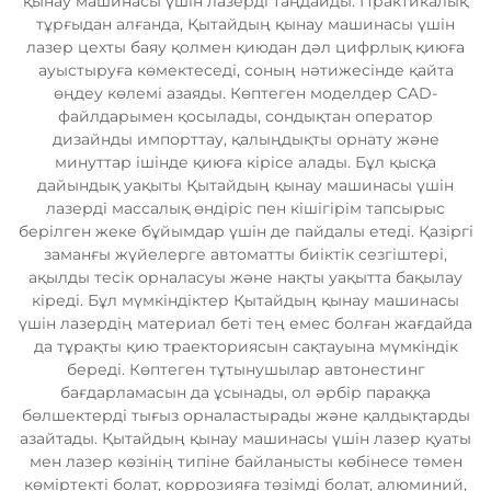
қынау машинасы үшін лазерді таңдайды. Практикалық
тұрғыдан алғанда, Қытайдың қынау машинасы үшін
лазер цехты баяу қолмен қиюдан дәл цифрлық қиюға
ауыстыруға көмектеседі, соның нәтижесінде қайта
өңдеу көлемі азаяды. Көптеген моделдер CAD-
файлдарымен қосылады, сондықтан оператор
дизайнды импорттау, қалыңдықты орнату және
минуттар ішінде қиюға кірісе алады. Бұл қысқа
дайындық уақыты Қытайдың қынау машинасы үшін
лазерді массалық өндіріс пен кішігірім тапсырыс
берілген жеке бұйымдар үшін де пайдалы етеді. Қазіргі
заманғы жүйелерге автоматты биіктік сезгіштері,
ақылды тесік орналасуы және нақты уақытта бақылау
кіреді. Бұл мүмкіндіктер Қытайдың қынау машинасы
үшін лазердің материал беті тең емес болған жағдайда
да тұрақты қию траекториясын сақтауына мүмкіндік
береді. Көптеген тұтынушылар автонестинг
бағдарламасын да ұсынады, ол әрбір параққа
бөлшектерді тығыз орналастырады және қалдықтарды
азайтады. Қытайдың қынау машинасы үшін лазер қуаты
мен лазер көзінің типіне байланысты көбінесе төмен
көміртекті болат, коррозияға төзімді болат, алюминий,