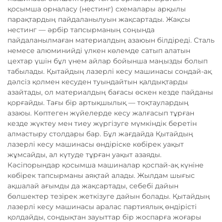
қосымша орналасу (нестинг) схемалары арқылы
парақтардың пайдаланылуын жақсартады. Жақсы
нестинг — әрбір тапсырманың соңында
пайдаланылмаған материалдың азаюын білдіреді. Сталь
немесе алюминийді үлкен көлемде сатып алатын
цехтар үшін бұл үнем айлар бойынша маңызды болып
табылады. Қытайдың лазерлі кесу машинасы сондай-ақ
дәлсіз қолмен кесуден туындайтын қалдықтарды
азайтады, ол материалдың бағасы өскен кезде пайданы
қорғайды. Тағы бір артықшылық — тоқтаулардың
азаюы. Көптеген жүйелерде кесу жалғасып тұрған
кезде жүктеу мен тиеу жүргізуге мүмкіндік беретін
алмастыру столдары бар. Бұл жағдайда Қытайдың
лазерлі кесу машинасы өндіріске көбірек уақыт
жұмсайды, ал күтуде тұрған уақыт азаяды.
Кәсіпорындар қосымша машиналар қоспай-ақ күніне
көбірек тапсырманы аяқтай алады. Жылдам шығыс
ақшалай ағымды да жақсартады, себебі дайын
бөлшектер тезірек жеткізуге дайын болады. Қытайдың
лазерлі кесу машинасы аралас партиялық өндірісті
қолдайды, сондықтан зауыттар бір жоспарға жоғары