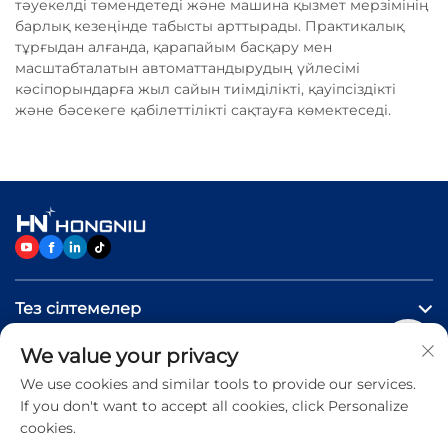
тәуекелді төмендетеді және машина қызмет мерзімінің
барлық кезеңінде табысты арттырады. Практикалық
тұрғыдан алғанда, қарапайым басқару мен
масштабталатын автоматтандырудың үйлесімі
кәсіпорындарға жыл сайын тиімділікті, қауіпсіздікті
және бәсекеге қабілеттілікті сақтауға көмектеседі.
Тез сілтемелер
We value your privacy
Өнімдер
We use cookies and similar tools to provide our services.
If you don't want to accept all cookies, click Personalize
Бізге хабарласыңыз
cookies.