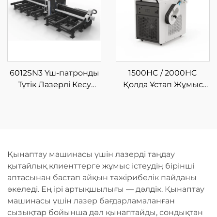
машинасы
6012SN3 Үш-патронды
1500HC / 2000HC
Түтік Лазерлі Кесу
Қолда Ұстап Жұмыс
Машинасы
Істеуге Арналған
Шынықтырғыш
Лазерлі Тазалау
Машинасы
Қынаптау машинасы үшін лазерді таңдау
қытайлық клиенттерге жұмыс істеудің бірінші
аптасынан бастап айқын тәжірибелік пайданы
әкеледі. Ең ірі артықшылығы — дәлдік. Қынаптау
машинасы үшін лазер бағдарламаланған
сызықтар бойынша дәл қынаптайды, сондықтан