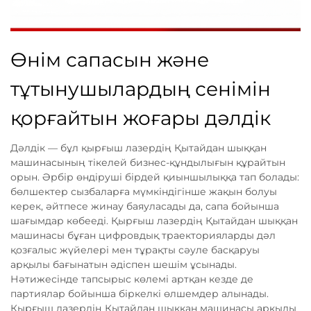
Өнім сапасын және
тұтынушылардың сенімін
қорғайтын жоғары дәлдік
Дәлдік — бұл қырғыш лазердің Қытайдан шыққан
машинасының тікелей бизнес-құндылығын құрайтын
орын. Әрбір өндіруші бірдей қиыншылыққа тап болады:
бөлшектер сызбаларға мүмкіндігінше жақын болуы
керек, әйтпесе жинау баяуласады да, сапа бойынша
шағымдар көбееді. Қырғыш лазердің Қытайдан шыққан
машинасы бұған цифровдық траекторияларды дәл
қозғалыс жүйелері мен тұрақты сәуле басқаруы
арқылы бағынатын әдіспен шешім ұсынады.
Нәтижесінде тапсырыс көлемі артқан кезде де
партиялар бойынша біркелкі өлшемдер алынады.
Қырғыш лазердің Қытайдан шыққан машинасы арқылы