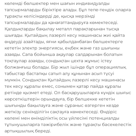
көлемді бөлшектер мен шағын индивидуалды
тапсырмаларды біріктіре алады. Бұл тепе-теңдік оларға
тұрақты келісімдерді де, қысқа мерзімді
тапсырмаларды да қанағаттандыруға көмектеседі.
Қалдықтарды бақылау металл парақтарынан тысқа
шығады. Қытайдың лазерлі кесу машинасы жиі қайта
өңдеуді азайтады, яғни қабылданбаған бөлшектерге
кететін электр энергиясы, еңбек және газ шығыны
азаяды. Сапа бойынша ақаулар салдарынан болатын
тоқтаулар азаяды, сондықтан цехта жұмыс істеу
болжанғыш болады. Бір жыл ішінде бұл операциялық
табыстар бастапқы сатып алу құнынан асып түсуі
мүмкін. Сондықтан Қытайдың лазерлі кесу машинасы
тек кесу құралы емес, сонымен қатар пайда құралы
ретінде қызмет етеді. Ол басқарушыларға күндік шығыс
көрсеткіштерін орындауға, бір бөлшекке кететін
шығынды бақылауға және сұраныс өзгерген кезде
жеткізу сенімділігін сақтауға көмектеседі. Өндіріс
көлемі мен өнімділіктің осы үйлесімі потенциалды
тұтынушыларға тәжірибелік және тұрақты бәсекелестік
артықшылық береді.