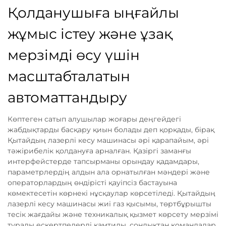
Қолданушыға ыңғайлы
жұмыс істеу және ұзақ
мерзімді өсу үшін
масштабталатын
автоматтандыру
Көптеген сатып алушылар жоғары деңгейдегі
жабдықтарды басқару қиын болады деп қорқады, бірақ
Қытайдың лазерлі кесу машинасы әрі қарапайым, әрі
тәжірибелік қолдануға арналған. Қазіргі заманғы
интерфейстерде тапсырманы орындау қадамдары,
параметрлердің алдын ала орнатылған мәндері және
операторлардың өндірісті қауіпсіз бастауына
көмектесетін көрнекі нұсқаулар көрсетіледі. Қытайдың
лазерлі кесу машинасы жиі газ қысымы, төртбұрышты
тесік жағдайы және техникалық қызмет көрсету мерзімі
туралы ескертпелерді қамтиды, сондықтан командалар