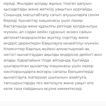
кіреді. Жылдам қолдау жұмыс тоқтап қалуын
қысқартады және жеткізу уақытын қорғайды.
Соңында, масштабталу сатып алушыларға сенім
береді. Қынаптау машинасы үшін лазер
бастапқыда жеке құрылғы ретінде қолданылуы
мүмкін, ал содан кейін сұраныс өскен сайын
автоматтандырылған жүктеу, сорттау және
өндіріс деректерін бақылауға кеңейтілуі мүмкін.
Клиенттер барлық жүйені алмастырмай-ақ
негізгі қынаптаудан ақылды өндіріске дейінгі жол
алады. Қарапайым тілде айтқанда, Қытайда
шығарылған қынаптау машинасы үшін лазер
кәсіпорындарға жоғары сапалы бөлшектерді
қынаптауға, материал шығынын азайтуға,
тапсырыстарды тез жеткізуге және уақыт өте
келе таза пайданың өсуіне көмектеседі.