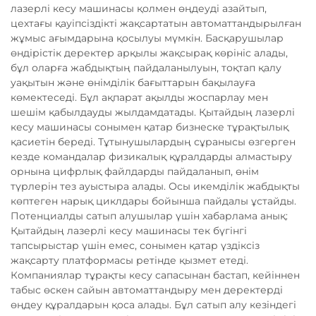
лазерлі кесу машинасы қолмен өңдеуді азайтып,
цехтағы қауіпсіздікті жақсартатын автоматтандырылған
жұмыс ағымдарына қосылуы мүмкін. Басқарушылар
өндірістік деректер арқылы жақсырақ көрініс алады,
бұл оларға жабдықтың пайдаланылуын, тоқтап қалу
уақытын және өнімділік бағыттарын бақылауға
көмектеседі. Бұл ақпарат ақылды жоспарлау мен
шешім қабылдауды жылдамдатады. Қытайдың лазерлі
кесу машинасы сонымен қатар бизнеске тұрақтылық
қасиетін береді. Тұтынушылардың сұранысы өзгерген
кезде командалар физикалық құралдарды алмастыру
орнына цифрлық файлдарды пайдаланып, өнім
түрлерін тез ауыстыра алады. Осы икемділік жабдықты
көптеген нарық циклдары бойынша пайдалы ұстайды.
Потенциалды сатып алушылар үшін хабарлама анық:
Қытайдың лазерлі кесу машинасы тек бүгінгі
тапсырыстар үшін емес, сонымен қатар үздіксіз
жақсарту платформасы ретінде қызмет етеді.
Компаниялар тұрақты кесу сапасынан бастап, кейіннен
табыс өскен сайын автоматтандыру мен деректерді
өңдеу құралдарын қоса алады. Бұл сатып алу кезіндегі