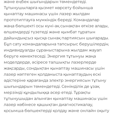
және еңбек шығындарын төмендетеді.
Тұтынушыларға қызмет көрсету бойынша
қынаптау машинасы үшін лазер жылдам
прототиптауға мүмкіндік береді. Командалар
жаңа бөлшекті осы күні-ақ сынақтан өткізе алады,
өлшемдерді түзетеді және қымбат тұратын
дайындықсыз қысқа сынақ партиясын шығарады.
Бұл сату командаларына тапсырыс берушілердің
индивидуалды сұраныстарына жылдам жауап
беруге көмектеседі. Энергия тұтынуы жаңа
моделдерде, әсіресе талшықты лазерлерде
жақсарды, сондықтан қынаптау машинасы үшін
лазер көптеген қолданыста қынаптаудың ескі
әдістеріне қарағанда электр энергиясын тұтыну
шығындарын төмендетеді. Сенімділік де ұзақ
мерзімді құндылыққа әсер етеді. Тұрақты
тұтынушыдан алынған қынаптау машинасы үшін
лазер көбінесе қашықтан диагностикалау,
қосымша бөлшектерді қолдау және онлайн оқыту