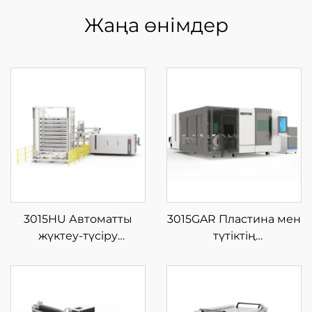
Жаңа өнімдер
3015HU Автоматты
3015GAR Пластина мен
жүктеу-түсіру
түтіктің
материал қоймасы бар
интеграцияланған
жабық типті шыны
жабық айырбас
талшықты лазерлі кесу
платформалы шыны
машинасы
талшықты лазерлі кесу