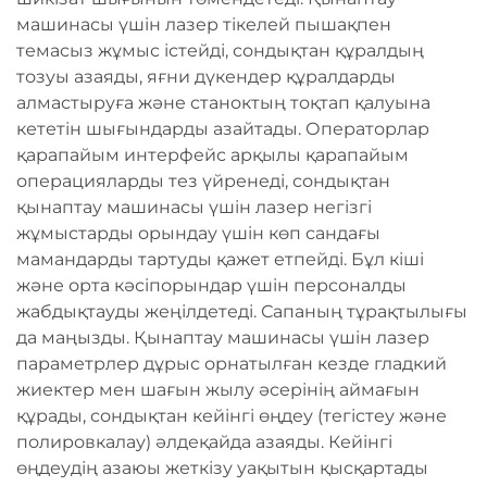
машинасы үшін лазер тікелей пышақпен
темасыз жұмыс істейді, сондықтан құралдың
тозуы азаяды, яғни дүкендер құралдарды
алмастыруға және станоктың тоқтап қалуына
кететін шығындарды азайтады. Операторлар
қарапайым интерфейс арқылы қарапайым
операцияларды тез үйренеді, сондықтан
қынаптау машинасы үшін лазер негізгі
жұмыстарды орындау үшін көп сандағы
мамандарды тартуды қажет етпейді. Бұл кіші
және орта кәсіпорындар үшін персоналды
жабдықтауды жеңілдетеді. Сапаның тұрақтылығы
да маңызды. Қынаптау машинасы үшін лазер
параметрлер дұрыс орнатылған кезде гладкий
жиектер мен шағын жылу әсерінің аймағын
құрады, сондықтан кейінгі өңдеу (тегістеу және
полировкалау) әлдеқайда азаяды. Кейінгі
өңдеудің азаюы жеткізу уақытын қысқартады