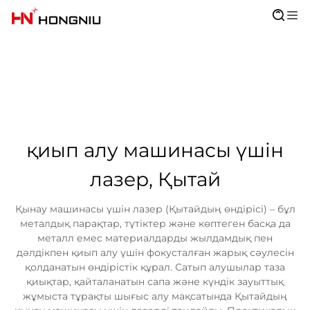
қиып алу машинасы үшін
лазер, Қытай
Қынау машинасы үшін лазер (Қытайдың өндірісі) – бұл
металдық парақтар, түтіктер және көптеген басқа да
металл емес материалдарды жылдамдық пен
дәлдікпен қиып алу үшін фокусталған жарық сәулесін
қолданатын өндірістік құрал. Сатып алушылар таза
қиықтар, қайталанатын сапа және күндік зауыттық
жұмыста тұрақты шығыс алу мақсатында Қытайдың