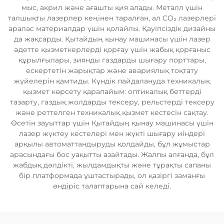
мыс, акрил және ағашты қия алады. Металл үшін
талшықты лазерлер кеңінен таралған, ал CO₂ лазерлері
аралас материалдар үшін қолайлы. Қауіпсіздік дизайны
да жақсарды. Қытайдың қынау машинасы үшін лазер
әдетте қызметкерлерді қорғау үшін жабық қорғаныс
құрылғылары, зиянды газдарды шығару порттары,
ескертетін жарықтар және авариялық тоқтату
жүйелерін қамтиды. Күндік пайдалануда техникалық
қызмет көрсету қарапайым: оптикалық беттерді
тазарту, газдық жолдарды тексеру, рельстерді тексеру
және реттелген техникалық қызмет кестесін сақтау.
Өсетін зауыттар үшін Қытайдың қынау машинасы үшін
лазер жүктеу кестелері мен жүкті шығару иіндері
арқылы автоматтандыруды қолдайды, бұл жұмыстар
арасындағы бос уақытты азайтады. Жалпы алғанда, бұл
жабдық дәлдікті, жылдамдықты және тұрақты сапаны
бір платформада ұштастырады, ол қазіргі заманғы
өндіріс талаптарына сай келеді.