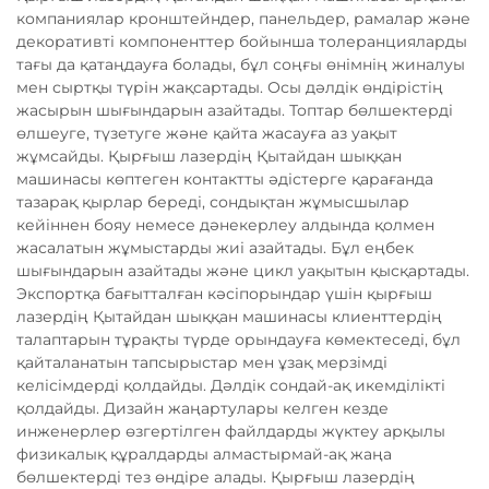
компаниялар кронштейндер, панельдер, рамалар және
декоративті компоненттер бойынша толеранцияларды
тағы да қатаңдауға болады, бұл соңғы өнімнің жиналуы
мен сыртқы түрін жақсартады. Осы дәлдік өндірістің
жасырын шығындарын азайтады. Топтар бөлшектерді
өлшеуге, түзетуге және қайта жасауға аз уақыт
жұмсайды. Қырғыш лазердің Қытайдан шыққан
машинасы көптеген контактты әдістерге қарағанда
тазарақ қырлар береді, сондықтан жұмысшылар
кейіннен бояу немесе дәнекерлеу алдында қолмен
жасалатын жұмыстарды жиі азайтады. Бұл еңбек
шығындарын азайтады және цикл уақытын қысқартады.
Экспортқа бағытталған кәсіпорындар үшін қырғыш
лазердің Қытайдан шыққан машинасы клиенттердің
талаптарын тұрақты түрде орындауға көмектеседі, бұл
қайталанатын тапсырыстар мен ұзақ мерзімді
келісімдерді қолдайды. Дәлдік сондай-ақ икемділікті
қолдайды. Дизайн жаңартулары келген кезде
инженерлер өзгертілген файлдарды жүктеу арқылы
физикалық құралдарды алмастырмай-ақ жаңа
бөлшектерді тез өндіре алады. Қырғыш лазердің