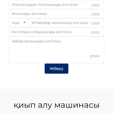
0/100
0/100
Код
0/100
0/200
0/1000
Жіберу
қиып алу машинасы