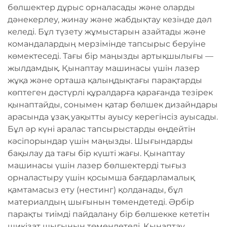
бөлшектер дұрыс орналасады және оларды
дәнекерлеу, жинау және жабдықтау кезінде дәл
келеді. Бұл түзету жұмыстарын азайтады және
командалардың мерзімінде тапсырыс беруіне
көмектеседі. Тағы бір маңызды артықшылығы —
жылдамдық. Қынаптау машинасы үшін лазер
жұқа және орташа қалыңдықтағы парақтарды
көптеген дәстүрлі құралдарға қарағанда тезірек
қынаптайды, сонымен қатар бөлшек дизайндары
арасында ұзақ уақытты ауысу керегінсіз ауысады.
Бұл әр күні аралас тапсырыстарды өңдейтін
кәсіпорындар үшін маңызды. Шығындарды
бақылау да тағы бір күшті жағы. Қынаптау
машинасы үшін лазер бөлшектерді тығыз
орналастыру үшін қосымша бағдарламалық
қамтамасыз ету (нестинг) қолданады, бұл
материалдың шығынын төмендетеді. Әрбір
парақты тиімді пайдалану бір бөлшекке кететін
шикізат шығынын төмендетеді. Қынаптау