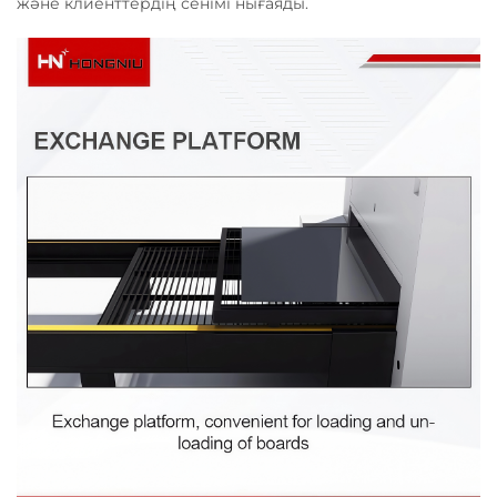
және клиенттердің сенімі нығаяды.