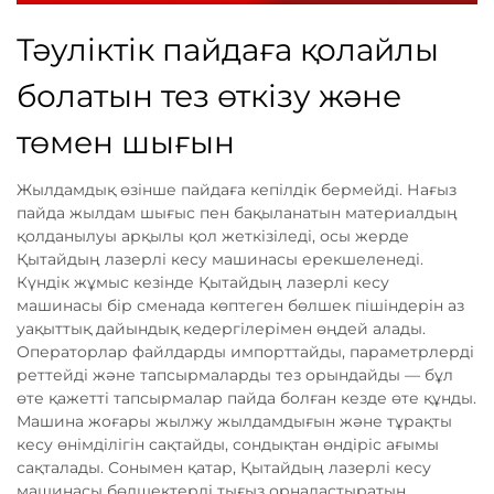
Тәуліктік пайдаға қолайлы
болатын тез өткізу және
төмен шығын
Жылдамдық өзінше пайдаға кепілдік бермейді. Нағыз
пайда жылдам шығыс пен бақыланатын материалдың
қолданылуы арқылы қол жеткізіледі, осы жерде
Қытайдың лазерлі кесу машинасы ерекшеленеді.
Күндік жұмыс кезінде Қытайдың лазерлі кесу
машинасы бір сменада көптеген бөлшек пішіндерін аз
уақыттық дайындық кедергілерімен өңдей алады.
Операторлар файлдарды импорттайды, параметрлерді
реттейді және тапсырмаларды тез орындайды — бұл
өте қажетті тапсырмалар пайда болған кезде өте құнды.
Машина жоғары жылжу жылдамдығын және тұрақты
кесу өнімділігін сақтайды, сондықтан өндіріс ағымы
сақталады. Сонымен қатар, Қытайдың лазерлі кесу
машинасы бөлшектерді тығыз орналастыратын