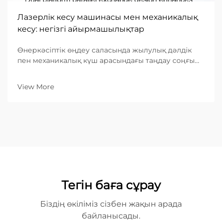
Лазерлік кесу машинасы мен механикалық
кесу: негізгі айырмашылықтар
Өнеркәсіптік өңдеу саласында жылулық дәлдік
пен механикалық күш арасындағы таңдау соңғы
өнімнің тиімділігін, құнын және сапасын
анықтайды. Ондаған жылдар бойы механикалық
View More
кесу — қайшылар, соққыштар сияқты физикалық
құралдарды пайдалану арқылы ...
Тегін баға сұрау
Біздің өкіліміз сізбен жақын арада
байланысады.