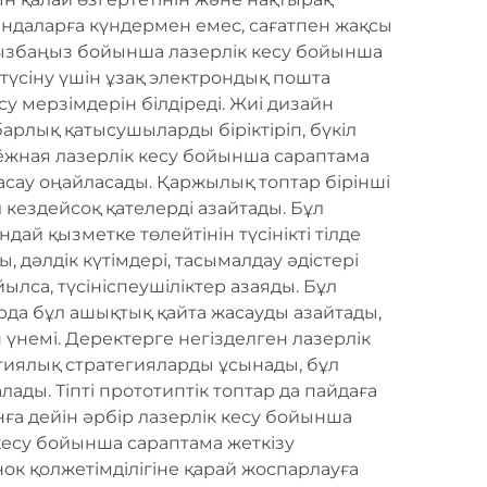
андаларға күндермен емес, сағатпен жақсы
сызбаңыз бойынша лазерлік кесу бойынша
 түсіну үшін ұзақ электрондық пошта
осу мерзімдерін білдіреді. Жиі дизайн
рлық қатысушыларды біріктіріп, бүкіл
адёжная лазерлік кесу бойынша сараптама
сау оңайласады. Қаржылық топтар бірінші
кездейсоқ қателерді азайтады. Бұл
дай қызметке төлейтінін түсінікті тілде
 дәлдік күтімдері, тасымалдау әдістері
лса, түсініспеушіліктер азаяды. Бұл
рда бұл ашықтық қайта жасауды азайтады,
үнемі. Деректерге негізделген лазерлік
тиялық стратегияларды ұсынады, бұл
ады. Тіпті прототиптік топтар да пайдаға
нға дейін әрбір лазерлік кесу бойынша
кесу бойынша сараптама жеткізу
нок қолжетімділігіне қарай жоспарлауға