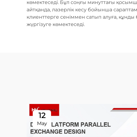
көмектеседі. Бұл соңғы минуттағы қосымш
айтқанда, лазерлік кесу бойынша сараптам
клиенттерге сеніммен сатып алуға, құнды
жүргізуге көмектеседі.
12
May