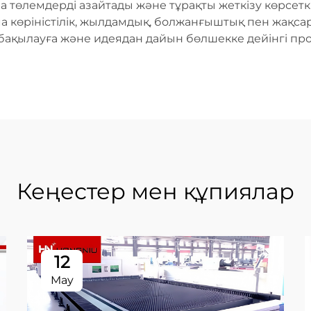
а төлемдерді азайтады және тұрақты жеткізу көрсетк
а көріністілік, жылдамдық, болжанғыштық пен жақса
 бақылауға және идеядан дайын бөлшекке дейінгі про
Кеңестер мен құпиялар
12
May