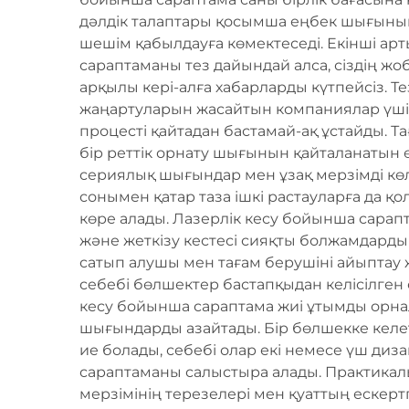
дәлдік талаптары қосымша еңбек шығынын 
шешім қабылдауға көмектеседі. Екінші а
сараптаманы тез дайындай алса, сіздің жоб
арқылы кері-алға хабарларды күтпейсіз. Тез
жаңартуларын жасайтын компаниялар үшін 
процесті қайтадан бастамай-ақ ұстайды. Т
бір реттік орнату шығынын қайталанатын
сериялық шығындар мен ұзақ мерзімді көл
сонымен қатар таза ішкі растауларға да қо
көре алады. Лазерлік кесу бойынша сарапта
және жеткізу кестесі сияқты болжамдарды 
сатып алушы мен тағам берушіні айыптау 
себебі бөлшектер бастапқыдан келісілген 
кесу бойынша сараптама жиі ұтымды орна
шығындарды азайтады. Бір бөлшекке келеті
ие болады, себебі олар екі немесе үш диз
сараптаманы салыстыра алады. Практикалы
мерзімінің терезелері мен қуаттың ескерт