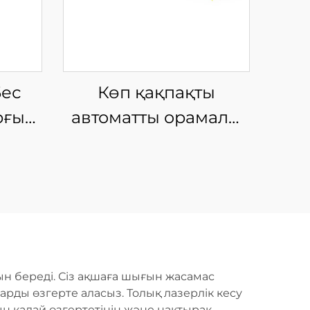
Бес
Көп қақпақты
рғыш
автоматты орамалы
у
талшықты лазерлік
кесу машинасы
н береді. Сіз ақшаға шығын жасамас
рды өзгерте аласыз. Толық лазерлік кесу
ын қалай өзгертетінін және нақтырақ