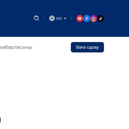
KK
 хабарласыңы
Баға сұрау
ы