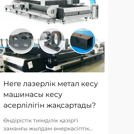
Неге лазерлік метал кесу
Ла
машинасы кесу
ма
әсерлілігін жақсартады?
ұш
Өндірістік тиімділік қазіргі
Мет
заманғы жылдам өнеркәсіптік
қаж