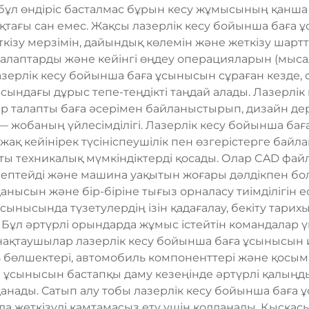
ұл өндіріс басталмас бұрын кесу жұмысының қанша т
ақтағы сан емес. Жақсы лазерлік кесу бойынша баға 
ізу мерзімін, дайындық көлемін және жеткізу шартта
алаптарды және кейінгі өңдеу операцияларын (мысалы,
зерлік кесу бойынша баға ұсынысын сұраған кезде, 
ындағы дұрыс тепе-теңдікті таңдай алады. Лазерлік
бір талапты баға әсерімен байланыстырып, дизайн де
— жобаның үйлесімділігі. Лазерлік кесу бойынша б
жақ кейінірек түсініспеушілік пен өзгерістерге бай
ты техникалық мүмкіндіктерді қосады. Олар CAD фа
септейді және машина уақытын жоғары дәлдікпен бо
анысын және бір-біріне тығыз орналасу тиімділігін 
ынысында түзетулердің ізін қадағалау, бекіту тарих
. Бұл әртүрлі орындарда жұмыс істейтін командалар
инақтаушылар лазерлік кесу бойынша баға ұсынысын 
ь бөлшектері, автомобиль компоненттері және қосым
а ұсынысын бастапқы даму кезеңінде әртүрлі қалың
анады. Сатып алу тобы лазерлік кесу бойынша бағ
жеткізуді қамтамасыз ету үшін қолданады. Қысқасы,