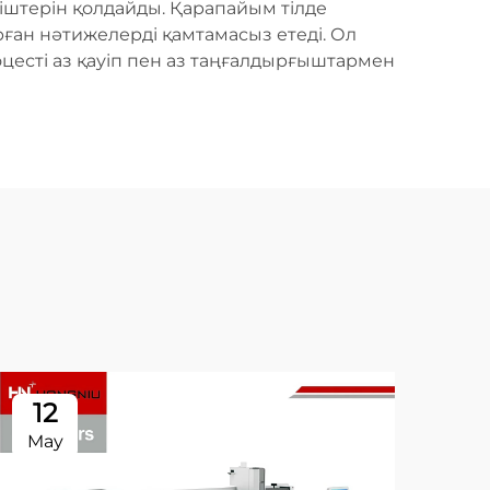
іштерін қолдайды. Қарапайым тілде
рған нәтижелерді қамтамасыз етеді. Ол
цесті аз қауіп пен аз таңғалдырғыштармен
12
1
May
Ma