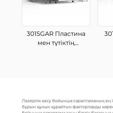
3015GAR Пластина
30
мен түтіктің
интеграцияланған
ин
жабық айырбас
ж
платформалы шыны
пла
талшықты лазерлі
та
кесу машинасы
к
Лазерлік кесу бойынша сараптаманың ең і
бұрын құнын құрайтын факторларды көресіз
бойынша сараптама саны бірлік бағасына қ