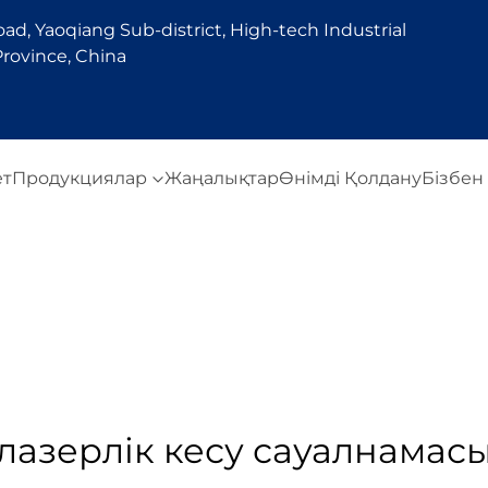
d, Yaoqiang Sub-district, High-tech Industrial
rovince, China
ет
Продукциялар
Жаңалықтар
Өнімді Қолдану
Бізбен
лазерлік кесу сауалнамас