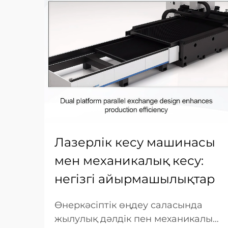
Лазерлік кесу машинасы
мен механикалық кесу:
негізгі айырмашылықтар
Өнеркәсіптік өңдеу саласында
жылулық дәлдік пен механикалық