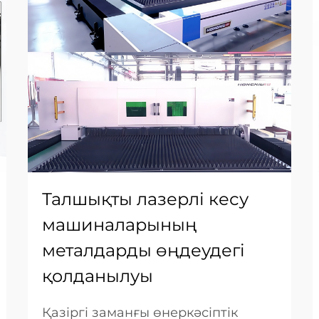
Талшықты лазерлі кесу
машиналарының
металдарды өңдеудегі
қолданылуы
Қазіргі заманғы өнеркәсіптік