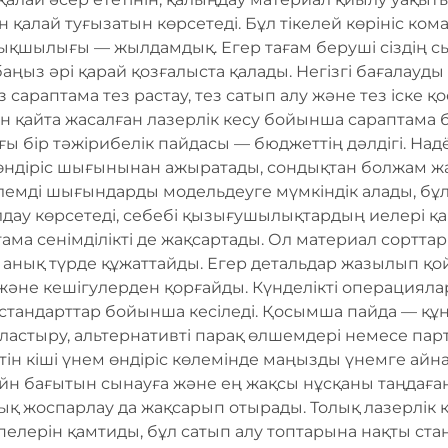
қалай туғызатын көрсетеді. Бұл тікелей көрініс ком
ртықшылығы — жылдамдық. Егер тағам беруші сіздің 
аңыз әрі қарай қозғалыста қалады. Негізгі бағалауды
 сараптама тез растау, тез сатып алу және тез іске қ
қайта жасалған лазерлік кесу бойынша сараптама ба
ағы бір тәжірибелік пайдасы — бюджеттің дәлдігі. Н
 өндіріс шығынынан ажыратады, сондықтан болжам жа
емді шығындарды модельдеуге мүмкіндік алады, бұл 
лдау көрсетеді, себебі қызығушылықтардың иелері қан
ма сенімділікті де жақсартады. Ол материал сорттары,
анық түрде құжаттайды. Егер детальдар жазылып қойы
және кешігулерден қорғайды. Күнделікті операцияла
стандарттар бойынша кесіледі. Қосымша пайда — құн 
ластыру, альтернативті парақ өлшемдері немесе пар
н кіші үнем өндіріс көлемінде маңызды үнемге айнал
айн бағытын сынауға және ең жақсы нұсқаны таңдаға
қ жоспарлау да жақсарып отырады. Толық лазерлік 
пелерін қамтиды, бұл сатып алу топтарына нақты ста