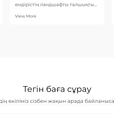
өндірістің ландшафты талшықтық
технологиялардың пайда
View More
болуымен негізінен өзгерді.
Металл өңдеу саласында
талшықты лазерлі кесу машинасы
тиімділіктің, дәлдіктің және
универсалдылықтың ең жоғарғы
шыңы болып табылады. Басқа...
Тегін баға сұрау
дің өкіліміз сізбен жақын арада байланыс