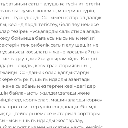
ұратынын сатып алушыға түсінікті ететін
ұсынысы жұмыс көлемін, материал түрін,
рын түсіндіреді. Сонымен қатар ол дәлдік
 кесінділерді тегістеу, белгілеу немесе
олар тезірек нұсқаларды салыстыра алады
 кесу бойынша баға ұсынысының негізгі
ректерін тәжірибелік сатып алу шешіміне
аға ұсынысы қосылатын және қосылмайтын
ланысты дау-дамайға ұшырамайды. Қазіргі
йлдарын оқиды, кесу траекториясының
лжайды. Сондай-ақ олар қалдықтарды
ескере отырып, шығындарды азайтады.
ы және сызбаның өзгерген кезіндегі дер
 үшін байланысты жылдамдатады және
иіндіктер, корпуслар, машиналарды қорғау
ша прототиптер үшін қолданады. Өнімді
дық деңгейлері немесе материал сорттары
а ұсынысын шығындарды жоспарлау,
 бұл құжат дизайн мақсатын нақты өндіріс