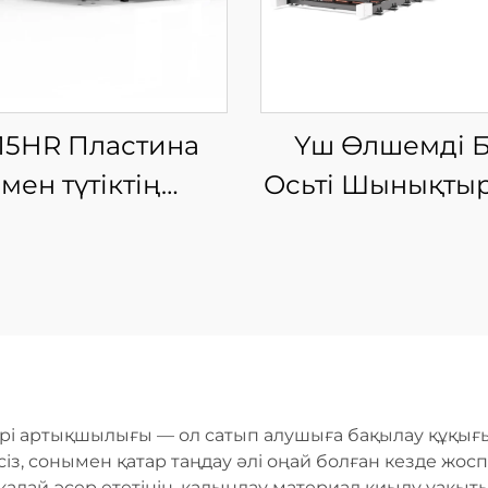
15HR Пластина
Үш Өлшемді 
мен түтіктің
Осьті Шынықты
теграцияланған
Лазерлі Кес
абық айырбас
Машинасы
тформалы шыны
лшықты лазерлі
есу машинасы
рі артықшылығы — ол сатып алушыға бақылау құқығы
, сонымен қатар таңдау әлі оңай болған кезде жоспа
алай әсер ететінін, қалыңдау материал қиылу уақыт