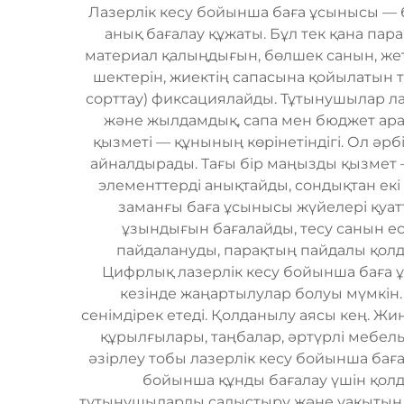
Лазерлік кесу бойынша баға ұсынысы — б
анық бағалау құжаты. Бұл тек қана пар
материал қалыңдығын, бөлшек санын, жетк
шектерін, жиектің сапасына қойылатын т
сорттау) фиксациялайды. Тұтынушылар ла
және жылдамдық, сапа мен бюджет арас
қызметі — құнының көрінетіндігі. Ол әр
айналдырады. Тағы бір маңызды қызмет 
элементтерді анықтайды, сондықтан екі 
заманғы баға ұсынысы жүйелері қуат
ұзындығын бағалайды, тесу санын е
пайдалануды, парақтың пайдалы қолд
Цифрлық лазерлік кесу бойынша баға ұс
кезінде жаңартылулар болуы мүмкін
сенімдірек етеді. Қолданылу аясы кең. Ж
құрылғылары, таңбалар, әртүрлі мебел
әзірлеу тобы лазерлік кесу бойынша бағ
бойынша құнды бағалау үшін қолд
тұтынушыларды салыстыру және уақытында 