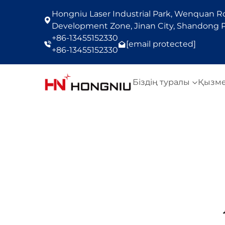
Hongniu Laser Industrial Park, Wenquan Roa
Development Zone, Jinan City, Shandong P
+86-13455152330
[email protected]
+86-13455152330
Біздің туралы
Қызм