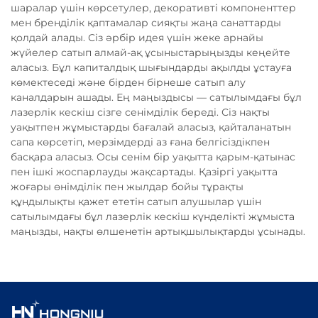
шаралар үшін көрсетулер, декоративті компоненттер
мен бренділік қаптамалар сияқты жаңа санаттарды
қолдай алады. Сіз әрбір идея үшін жеке арнайы
жүйелер сатып алмай-ақ ұсыныстарыңызды кеңейте
аласыз. Бұл капиталдық шығындарды ақылды ұстауға
көмектеседі және бірден бірнеше сатып алу
каналдарын ашады. Ең маңыздысы — сатылымдағы бұл
лазерлік кескіш сізге сенімділік береді. Сіз нақты
уақытпен жұмыстарды бағалай аласыз, қайталанатын
сапа көрсетіп, мерзімдерді аз ғана белгісіздікпен
басқара аласыз. Осы сенім бір уақытта қарым-қатынас
пен ішкі жоспарлауды жақсартады. Қазіргі уақытта
жоғары өнімділік пен жылдар бойы тұрақты
құндылықты қажет ететін сатып алушылар үшін
сатылымдағы бұл лазерлік кескіш күнделікті жұмыста
маңызды, нақты өлшенетін артықшылықтарды ұсынады.