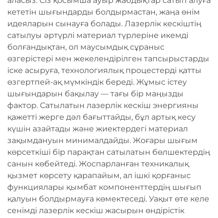
аласыз. Сіз қосымша ауыр жабдықтар сатып алуға
кететін шығындарды болдырмастан, жаңа өнім
идеяларын сынауға болады. Лазерлік кескіштің
сатылуы әртүрлі материал түрлеріне икемді
болғандықтан, ол маусымдық сұраныс
өзгерістері мен жекелендірілген тапсырыстарды
іске асыруға, технологиялық процестерді қатты
өзгертпей-ақ мүмкіндік береді. Жұмыс істеу
шығындарын бақылау — тағы бір маңызды
фактор. Сатылатын лазерлік кескіш энергияны
қажетті жерге дәл бағыттайды, бұл артық кесу
күшін азайтады және жиектердегі материал
зақымдануын минималдайды. Жоғары шығым
көрсеткіші бір парақтан сатылатын бөлшектердің
санын көбейтеді. Жоспарланған техникалық
қызмет көрсету қарапайым, ал ішкі қорғаныс
функциялары қымбат компоненттердің шығып
қалуын болдырмауға көмектеседі. Уақыт өте келе
сенімді лазерлік кескіш жасырын өндірістік