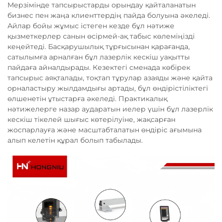
Мерзімінде тапсырыстарды орындау қайталанатын
бизнес пен жаңа клиенттердің пайда болуына әкеледі.
Айлар бойы жұмыс істеген кезде бұл нәтиже
қызметкерлер санын өсірмей-ақ табыс көлеміңізді
кеңейтеді. Басқарушылық тұрғысынан қарағанда,
сатылымға арналған бұл лазерлік кескіш уақытты
пайдаға айналдырады. Кезектегі сменада көбірек
тапсырыс аяқталады, тоқтап тұрулар азаяды және қайта
орналастыру жылдамдығы артады, бұл өндірістіліктегі
өлшенетін ұтыстарға әкеледі. Практикалық
нәтижелерге назар аударатын иелер үшін бұл лазерлік
кескіш тікелей шығыс көтерілуіне, жақсарған
жоспарлауға және масштабталатын өндіріс ағымына
алып келетін құрал болып табылады.