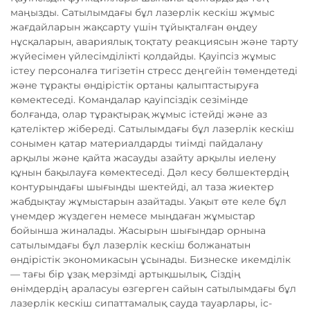
маңызды. Сатылымдағы бұл лазерлік кескіш жұмыс
жағдайларын жақсарту үшін тұйықталған өңдеу
нұсқаларын, авариялық тоқтату реакциясын және тарту
жүйесімен үйлесімділікті қолдайды. Қауіпсіз жұмыс
істеу персоналға тигізетін стресс деңгейін төмендетеді
және тұрақты өндірістік ортаны қалыптастыруға
көмектеседі. Командалар қауіпсіздік сезімінде
болғанда, олар тұрақтырақ жұмыс істейді және аз
қателіктер жібереді. Сатылымдағы бұл лазерлік кескіш
сонымен қатар материалдарды тиімді пайдалану
арқылы және қайта жасауды азайту арқылы иелену
құнын бақылауға көмектеседі. Дәл кесу бөлшектердің
контурындағы шығынды шектейді, ал таза жиектер
жабдықтау жұмыстарын азайтады. Уақыт өте келе бұл
үнемдер жүздеген немесе мыңдаған жұмыстар
бойынша жиналады. Жасырын шығындар орнына
сатылымдағы бұл лазерлік кескіш болжанатын
өндірістік экономикасын ұсынады. Бизнеске икемділік
— тағы бір ұзақ мерзімді артықшылық. Сіздің
өнімдердің араласуы өзгерген сайын сатылымдағы бұл
лазерлік кескіш сипаттамалық сауда тауарлары, іс-