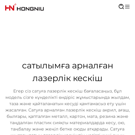
сатылымға арналған
лазерлік кескіш
Егер сіз сатуға лазерлік кескіш бағаласаңыз, бұл
модель сізге күнделікті өндіріс жұмыстарында жылдам,
таза және қайталанатын кесуді қамтамасыз ету үшін
жасалған. Сатуға арналған лазерлік кескіш акрил, ағаш,
былғары, қапталған металл, картон, мата, резина және
таңдалған пластик сияқты материалдарда кесу, ою,
таңбалау және жеңіл бетке оюды атқарады. Сатуға