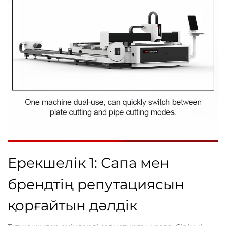
Ерекшелік 1: Сапа мен
брендтің репутациясын
қорғайтын дәлдік