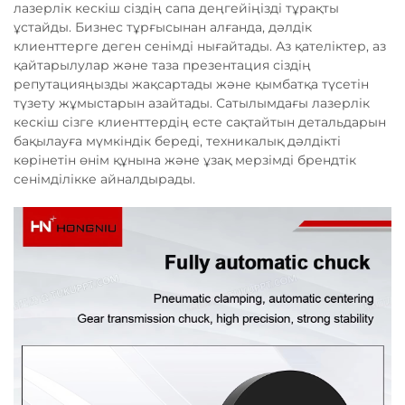
лазерлік кескіш сіздің сапа деңгейіңізді тұрақты
ұстайды. Бизнес тұрғысынан алғанда, дәлдік
клиенттерге деген сенімді нығайтады. Аз қателіктер, аз
қайтарылулар және таза презентация сіздің
репутацияңызды жақсартады және қымбатқа түсетін
түзету жұмыстарын азайтады. Сатылымдағы лазерлік
кескіш сізге клиенттердің есте сақтайтын детальдарын
бақылауға мүмкіндік береді, техникалық дәлдікті
көрінетін өнім құнына және ұзақ мерзімді брендтік
сенімділікке айналдырады.