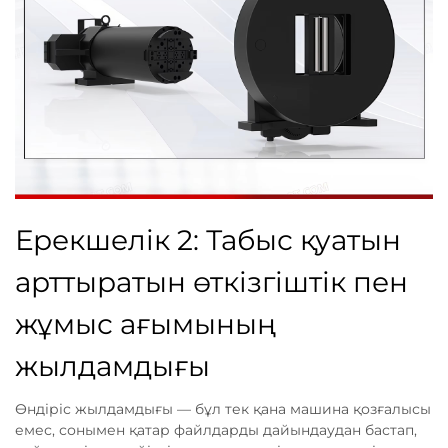
Ерекшелік 2: Табыс қуатын
арттыратын өткізгіштік пен
жұмыс ағымының
жылдамдығы
Өндіріс жылдамдығы — бұл тек қана машина қозғалысы
емес, сонымен қатар файлдарды дайындаудан бастап,