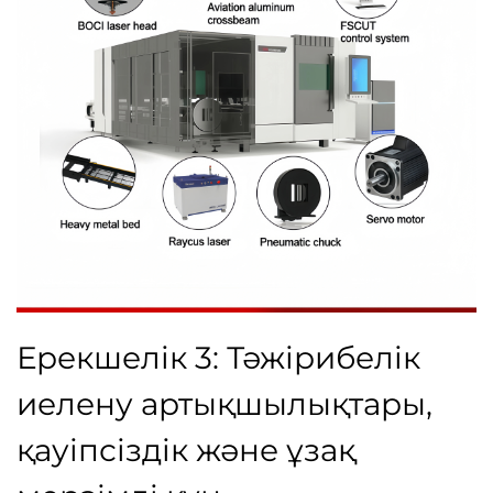
Ерекшелік 3: Тәжірибелік
иелену артықшылықтары,
қауіпсіздік және ұзақ