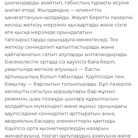
шығындарды азайтып, табыстың тұрақты өсуіне
ықпал етеді. Жылдамдық — клиенттің
қанағаттануын қолдайды. Жауап беретін лазерлік
кескіш жеткізу мерзімін қысқартады және сізге
өте қысқа мерзімде орындалатын
тапсырыстарды орындауға көмектеседі. Тез
жеткізу сенімділікті қалыптастырады және
қайталанатын сатып алуларды ынталандырады.
Бәсекелестік ортада сіз қауіпсіз баға беріп,
уақытында жеткізе алуыңыз — басты
артықшылық болып табылады. Қауіпсіздік пен
бақылау — барлығын толықтырады. Бұл лазерлік
кескіштің сатылуы қоршаулары бар жұмыс
режимін, шаң-тозаңды шығару құрылғысын
қолдайтын мүмкіндікті және жұмыс орнындағы
қауіпсіздікке сенімділікті арттыратын анық
авариялық басқару элементтерін қамтиды.
Қауіпсіз орта қызметкерлердің назарын
жинақтауына, тоқтап қалулардың азаяуына және