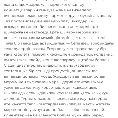
жаңа өлшемдерді, үлгілерді және қаптау
концепцияларын сынауға және нәтижелерді
күндермен емес, минуттармен көруге мүмкіндік алады.
Тез прототиптеу шешім қабылдау циклдарын
қысқартады және бизнеске жаңа өнімдерді ерте
шығаруға көмектеседі. Ерте шығару мерзімі жиі
қосымша сатылым мүмкіндіктерін қамтамасыз етеді.
Тағы бір маңызды артықшылық — бөлімдер арасындағы
тежелулердің азаюы. Егер кесу мен гравюралау бір
ғана қабілетті лазерлік кескішпен орындалса, қолданыс
ауысуы жеңілдейді және жоспарлау ыңғайлы болады.
Сіздің дизайнерлік, өндірістік және жабдықтау
топтарыңыз бір сенімді процестің айналасында
ынтымақтастыққа түседі. Жақсарған ынтымақтастық
мерзімінен тыс қалған мерзімдерді азайтады және
уақытында жеткізу көрсеткіштерін жақсартады.
Жылдамдық сенімділікпен қосылғанда қаржылық құн
әкеледі. Тұрақты лазерлік кескіш сізге қауіпсіз түрде
өте қажетті тапсырыстарды қабылдауға, нақты жеткізу
мерзімдерін ұсынуға және белгісіздікпен қатыспай,
клиенттермен байланыста болуға мүмкіндік береді.