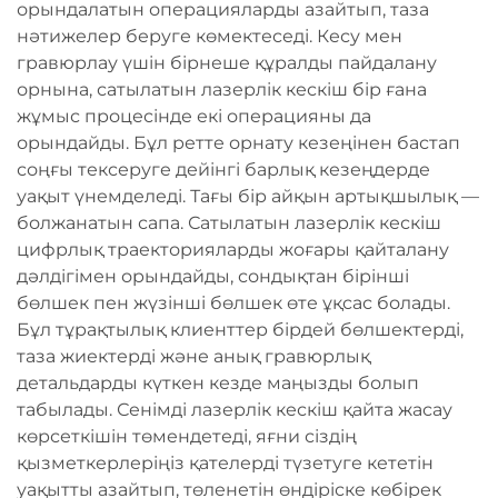
орындалатын операцияларды азайтып, таза
нәтижелер беруге көмектеседі. Кесу мен
гравюрлау үшін бірнеше құралды пайдалану
орнына, сатылатын лазерлік кескіш бір ғана
жұмыс процесінде екі операцияны да
орындайды. Бұл ретте орнату кезеңінен бастап
соңғы тексеруге дейінгі барлық кезеңдерде
уақыт үнемделеді. Тағы бір айқын артықшылық —
болжанатын сапа. Сатылатын лазерлік кескіш
цифрлық траекторияларды жоғары қайталану
дәлдігімен орындайды, сондықтан бірінші
бөлшек пен жүзінші бөлшек өте ұқсас болады.
Бұл тұрақтылық клиенттер бірдей бөлшектерді,
таза жиектерді және анық гравюрлық
детальдарды күткен кезде маңызды болып
табылады. Сенімді лазерлік кескіш қайта жасау
көрсеткішін төмендетеді, яғни сіздің
қызметкерлеріңіз қателерді түзетуге кететін
уақытты азайтып, төленетін өндіріске көбірек