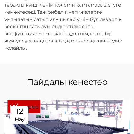
тұрақты күндік өнім көлемін қамтамасыз етуге
көмектеседі. Тәжірибелік нәтижелерге
ұмтылатын сатып алушылар үшін бұл лазерлік
кескіштің сатылуы өндірістілік, сапа,
көпфункциялылық және құн тиімділігін бір
жүйеде ұсынады, ол сіздің бизнесіңіздің өсуіне
қолайлы.
Пайдалы кеңестер
12
May