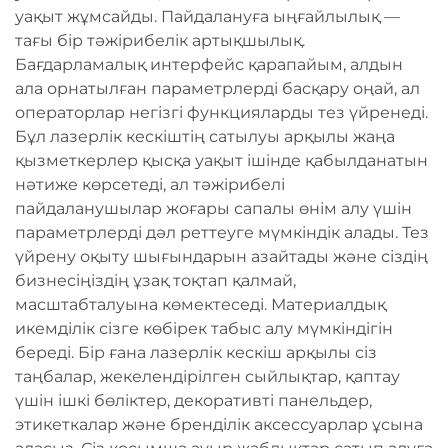
уақыт жұмсайды. Пайдалануға ыңғайлылық —
тағы бір тәжірибелік артықшылық.
Бағдарламалық интерфейс қарапайым, алдын
ала орнатылған параметрлерді басқару оңай, ал
операторлар негізгі функцияларды тез үйренеді.
Бұл лазерлік кескіштің сатылуы арқылы жаңа
қызметкерлер қысқа уақыт ішінде қабылданатын
нәтиже көрсетеді, ал тәжірибелі
пайдаланушылар жоғары сапалы өнім алу үшін
параметрлерді дәл реттеуге мүмкіндік алады. Тез
үйрену оқыту шығындарын азайтады және сіздің
бизнесіңіздің ұзақ тоқтап қалмай,
масштабталуына көмектеседі. Материалдық
икемділік сізге көбірек табыс алу мүмкіндігін
береді. Бір ғана лазерлік кескіш арқылы сіз
таңбалар, жекелендірілген сыйлықтар, қаптау
үшін ішкі бөліктер, декоративті панельдер,
этикеткалар және бренділік аксессуарлар ұсына