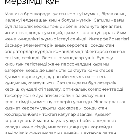
мерзімді құн
Машина брошюрада қуатты көрінуі мүмкін, бірақ оның
иеленуі әлдеқашан қиын болуы мүмкін. Сатылымдағы
бұл лазерлік кескіш тәжірибелік иеленуге арналған,
яғни оның қолдануы оңай, қызмет көрсетуі қарапайым
және күнделікті жұмыс істеуі сенімді. Интерфейс негізгі
басқару элементтерін анық көрсетеді, сондықтан
операторлар күрделі командалық тізбектерсіз өзін-өзі
сенімді сезінеді. Өсетін командалар үшін бұл оқу
қисығын тегістейді және персоналдың құрамы
өзгерген кезде де шығысты сақтауға көмектеседі.
Қызмет көрсетудің қарапайымдылығы — негізгі
құндылық қозғаушысы. Сатылымдағы бұл лазерлік
кескіш күнделікті тазалау, оптикалық компоненттерді
тексеру және ауа ағысы жолын бақылау үшін
қолжетімді қызмет нүктелерін ұсынады. Жоспарланған
қызмет көрсету уақыты қысқарады, сондықтан
жоспарланбаған тоқтап қалулар азаяды. Қызмет
көрсетуі оңай машина ұзақ уақыт бойы өнімділікте
қалады және сіздің инвестицияңызды қорғайды.
Қауіпсіздік функциялары шынайы цехтарда да тең