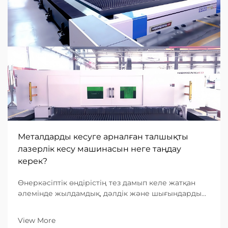
Металдарды кесуге арналған талшықты
лазерлік кесу машинасын неге таңдау
керек?
Өнеркәсіптік өндірістің тез дамып келе жатқан
әлемінде жылдамдық, дәлдік және шығындардың
тиімділігіне деген сұраныс ешқашан осындай
деңгейге жеткен емес. Металл өңдеуге
View More
бағытталған B2B кәсіпорындар үшін дұрыс