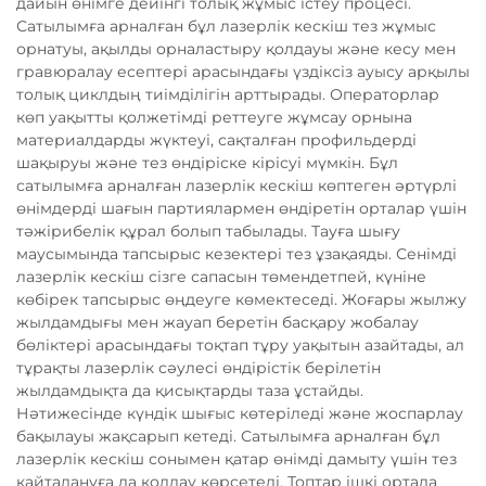
дайын өнімге дейінгі толық жұмыс істеу процесі.
Сатылымға арналған бұл лазерлік кескіш тез жұмыс
орнатуы, ақылды орналастыру қолдауы және кесу мен
гравюралау есептері арасындағы үздіксіз ауысу арқылы
толық циклдың тиімділігін арттырады. Операторлар
көп уақытты қолжетімді реттеуге жұмсау орнына
материалдарды жүктеуі, сақталған профильдерді
шақыруы және тез өндіріске кірісуі мүмкін. Бұл
сатылымға арналған лазерлік кескіш көптеген әртүрлі
өнімдерді шағын партиялармен өндіретін орталар үшін
тәжірибелік құрал болып табылады. Тауға шығу
маусымында тапсырыс кезектері тез ұзақаяды. Сенімді
лазерлік кескіш сізге сапасын төмендетпей, күніне
көбірек тапсырыс өңдеуге көмектеседі. Жоғары жылжу
жылдамдығы мен жауап беретін басқару жобалау
бөліктері арасындағы тоқтап тұру уақытын азайтады, ал
тұрақты лазерлік сәулесі өндірістік берілетін
жылдамдықта да қисықтарды таза ұстайды.
Нәтижесінде күндік шығыс көтеріледі және жоспарлау
бақылауы жақсарып кетеді. Сатылымға арналған бұл
лазерлік кескіш сонымен қатар өнімді дамыту үшін тез
қайталануға да қолдау көрсетеді. Топтар ішкі ортада