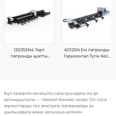
машинасы
12035SN4 Төрт
6012SN Екі патронды
патронды қуатты
Горизонтал Түтік Кесу
талшықты лазерлік
Машинасы Жартылай
түтік кесетін машина
Автоматты Жүктеумен
Бұл лазерлік кескіштің сатылуындағы ең ірі
артықшылығы — тікелей бизнес-әсері. Ол сізге
жұмыстарды тез аяқтауға, материалды аз
шығындауға және қосымша қолмен