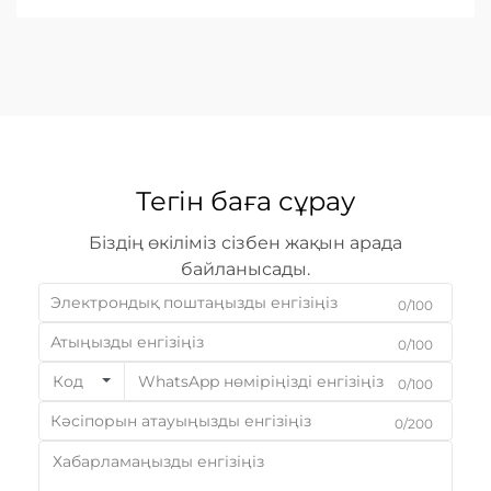
жабдықты таңдау — негізгі бизнес-шешім...
Тегін баға сұрау
Біздің өкіліміз сізбен жақын арада
байланысады.
0/100
0/100
Код
0/100
0/200