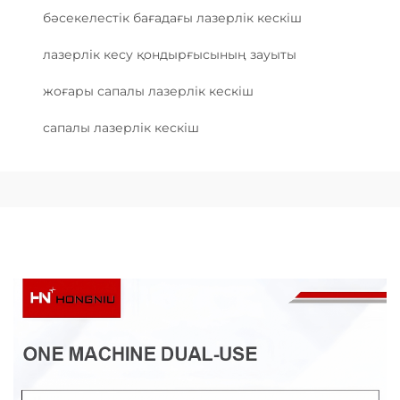
бәсекелестік бағадағы лазерлік кескіш
лазерлік кесу қондырғысының зауыты
жоғары сапалы лазерлік кескіш
сапалы лазерлік кескіш