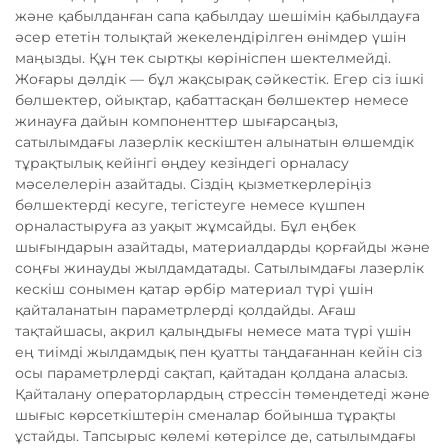
және қабылданған сапа қабылдау шешімін қабылдауға
әсер ететін толықтай жекелендірілген өнімдер үшін
маңызды. Құн тек сыртқы көрініспен шектелмейді.
Жоғары дәлдік — бұл жақсырақ сәйкестік. Егер сіз ішкі
бөлшектер, ойықтар, қабаттасқан бөлшектер немесе
жинауға дайын компоненттер шығарсаңыз,
сатылымдағы лазерлік кескіштен алынатын өлшемдік
тұрақтылық кейінгі өңдеу кезіндегі орналасу
мәселелерін азайтады. Сіздің қызметкерлеріңіз
бөлшектерді кесуге, тегістеуге немесе күшпен
орналастыруға аз уақыт жұмсайды. Бұл еңбек
шығындарын азайтады, материалдарды қорғайды және
соңғы жинауды жылдамдатады. Сатылымдағы лазерлік
кескіш сонымен қатар әрбір материал түрі үшін
қайталанатын параметрлерді қолдайды. Ағаш
тақтайшасы, акрил қалыңдығы немесе мата түрі үшін
ең тиімді жылдамдық пен қуатты таңдағаннан кейін сіз
осы параметрлерді сақтап, қайтадан қолдана аласыз.
Қайталану операторлардың стрессін төмендетеді және
шығыс көрсеткіштерін сменалар бойынша тұрақты
ұстайды. Тапсырыс көлемі көтерілсе де, сатылымдағы