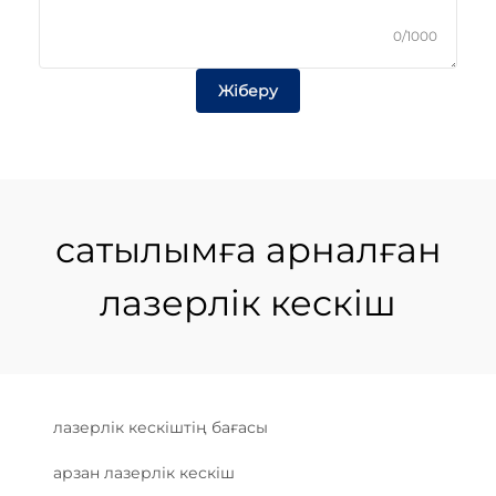
0/1000
Жіберу
сатылымға арналған
лазерлік кескіш
лазерлік кескіштің бағасы
арзан лазерлік кескіш