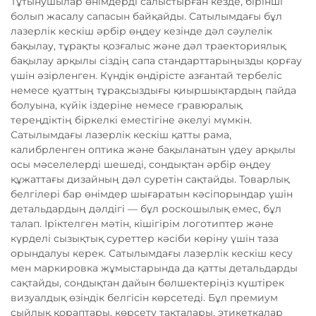
Тұтынушылар өнімдерді салыстырған кезде, бірінші
болып жасалу сапасын байқайды. Сатылымдағы бұл
лазерлік кескіш әрбір өңдеу кезінде дәл сәулелік
бақылау, тұрақты қозғалыс және дәл траекториялық
бақылау арқылы сіздің сапа стандарттарыңызды қорғау
үшін әзірленген. Күндік өндірісте азғантай тербеліс
немесе қуаттың тұрақсыздығы қиыршықтардың пайда
болуына, күйік іздеріне немесе гравюралық
тереңдіктің біркелкі еместігіне әкелуі мүмкін.
Сатылымдағы лазерлік кескіш қатты рама,
калибрленген оптика және бақыланатын үдеу арқылы
осы мәселелерді шешеді, сондықтан әрбір өңдеу
құжаттағы дизайның дәл суретін сақтайды. Товарлық
белгілері бар өнімдер шығаратын кәсіпорындар үшін
детальдардың дәлдігі — бұл роскошылық емес, бұл
талап. Іріктелген мәтін, кішігірім логотиптер және
күрделі сызықтық суреттер кәсіби көріну үшін таза
орындалуы керек. Сатылымдағы лазерлік кескіш кесу
мен маркировка жұмыстарында да қатты детальдарды
сақтайды, сондықтан дайын бөлшектеріңіз күштірек
визуалдық өзіндік белгісін көрсетеді. Бұл премиум
сыйлық қораптары, көрсету тақталары, этикеткалар