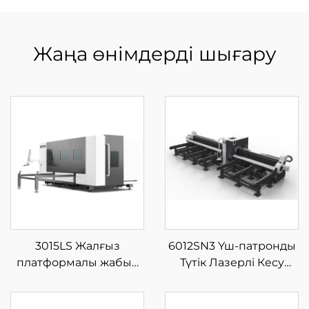
Жаңа өнімдерді шығару
3015LS Жалғыз
6012SN3 Үш-патронды
платформалы жабық
Түтік Лазерлі Кесу
шыны талшықты
Машинасы
лазерлі кесу