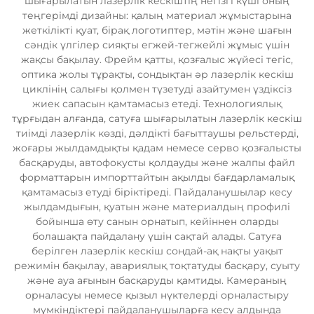
шығарылатын лазерлік кескіштің негізгі күші оның
теңгерімді дизайны: қалың материал жұмыстарына
жеткілікті қуат, бірақ логотиптер, мәтін және шағын
сәндік үлгілер сияқты егжей-тегжейлі жұмыс үшін
жақсы бақылау. Фрейм қатты, қозғалыс жүйесі тегіс,
оптика жолы тұрақты, сондықтан әр лазерлік кескіш
циклінің салығы қолмен түзетуді азайтумен үздіксіз
жиек сапасын қамтамасыз етеді. Технологиялық
тұрғыдан алғанда, сатуға шығарылатын лазерлік кескіш
тиімді лазерлік көзді, дәлдікті бағыттаушы рельстерді,
жоғары жылдамдықты қадам немесе серво қозғалысты
басқаруды, автофокусты қолдауды және жалпы файл
форматтарын импорттайтын ақылды бағдарламалық
қамтамасыз етуді біріктіреді. Пайдаланушылар кесу
жылдамдығын, қуатын және материалдың профилі
бойынша өту санын орнатып, кейіннен оларды
болашақта пайдалану үшін сақтай алады. Сатуға
берілген лазерлік кескіш сондай-ақ нақты уақыт
режимін бақылау, авариялық тоқтатуды басқару, суыту
және ауа ағынын басқаруды қамтиды. Камераның
орналасуы немесе қызыл нүктелерді орналастыру
мүмкіндіктері пайдаланушыларға кесу алдында