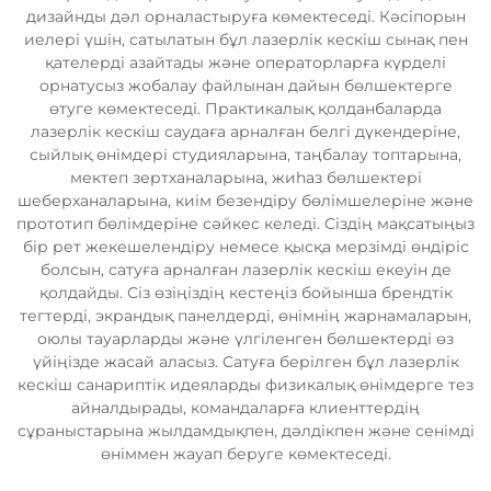
дизайнды дәл орналастыруға көмектеседі. Кәсіпорын
иелері үшін, сатылатын бұл лазерлік кескіш сынақ пен
қателерді азайтады және операторларға күрделі
орнатусыз жобалау файлынан дайын бөлшектерге
өтуге көмектеседі. Практикалық қолданбаларда
лазерлік кескіш саудаға арналған белгі дүкендеріне,
сыйлық өнімдері студияларына, таңбалау топтарына,
мектеп зертханаларына, жиһаз бөлшектері
шеберханаларына, киім безендіру бөлімшелеріне және
прототип бөлімдеріне сәйкес келеді. Сіздің мақсатыңыз
бір рет жекешелендіру немесе қысқа мерзімді өндіріс
болсын, сатуға арналған лазерлік кескіш екеуін де
қолдайды. Сіз өзіңіздің кестеңіз бойынша брендтік
тегтерді, экрандық панелдерді, өнімнің жарнамаларын,
оюлы тауарларды және үлгіленген бөлшектерді өз
үйіңізде жасай аласыз. Сатуға берілген бұл лазерлік
кескіш санариптік идеяларды физикалық өнімдерге тез
айналдырады, командаларға клиенттердің
сұраныстарына жылдамдықпен, дәлдікпен және сенімді
өніммен жауап беруге көмектеседі.