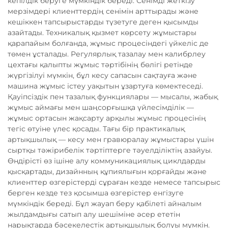
кепілдік беруге мүмкіндік береді. Сенімді жеткізу
мерзімдері клиенттердің сенімін арттырады және
кешіккен тапсырыстарды түзетуге деген қысымды
азайтады. Техникалық қызмет көрсету жұмыстары
қарапайым болғанда, жұмыс процесіндегі үйкеліс де
төмен ұсталады. Регулярлық тазалау мен калибрлеу
цехтағы қалыпты жұмыс тәртібінің бөлігі ретінде
жүргізілуі мүмкін, бұл кесу сапасын сақтауға және
машина жұмыс істеу уақытын ұзартуға көмектеседі.
Қауіпсіздік пен тазалық функциялары — мысалы, жабық
жұмыс аймағы мен шаңсорғышқа үйлесімділік —
жұмыс ортасын жақсарту арқылы жұмыс процесінің
тегіс өтуіне үлес қосады. Тағы бір практикалық
артықшылық — кесу мен гравюралау жұмыстары үшін
сыртқы тәжірибелік тәртіптерге тәуелділіктің азайуы.
Өндірісті өз ішіне алу коммуникациялық циклдарды
қысқартады, дизайнның құпиялығын қорғайды және
клиенттер өзгерістерді сұраған кезде немесе тапсырыс
берген кезде тез қосымша өзгерістер енгізуге
мүмкіндік береді. Бұл жауап беру қабілеті айналым
жылдамдығы сатып алу шешіміне әсер ететін
нарықтарда бәсекелестік артықшылық болуы мүмкін.