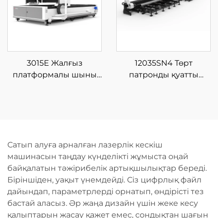
3015E Жалғыз
12035SN4 Төрт
платформалы шыны
патронды қуатты
талшықты лазерлі кесу
талшықты лазерлік
машинасы
түтік кесетін машина
Сатып алуға арналған лазерлік кескіш
машинасын таңдау күнделікті жұмыста оңай
байқалатын тәжірибелік артықшылықтар береді.
Біріншіден, уақыт үнемдейді. Сіз цифрлық файл
дайындап, параметрлерді орнатып, өндірісті тез
бастай аласыз. Әр жаңа дизайн үшін жеке кесу
қалыптарын жасау қажет емес, сондықтан шағын