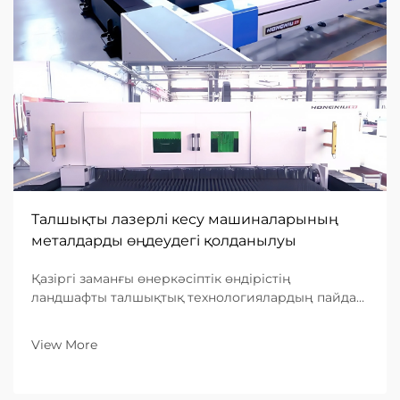
Талшықты лазерлі кесу машиналарының
металдарды өңдеудегі қолданылуы
Қазіргі заманғы өнеркәсіптік өндірістің
ландшафты талшықтық технологиялардың пайда
болуымен негізінен өзгерді. Металл өңдеу
саласында талшықты лазерлі кесу машинасы
View More
тиімділіктің, дәлдіктің және универсалдылықтың
ең жоғарғы шыңы болып табылады. Басқа...