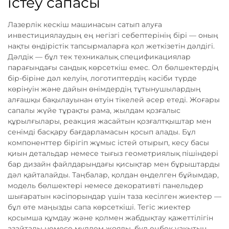
істеу сапасы
Лазерлік кескіш машинасын сатып алуға
инвестициялаудың ең негізгі себептерінің бірі — оның
нақты өндірістік тапсырмаларға қол жеткізетін дәлдігі.
Дәлдік — бұл тек техникалық спецификациялар
парағындағы сандық көрсеткіш емес. Ол бөлшектердің
бір-біріне дәл келуін, логотиптердің кәсіби түрде
көрінуін және дайын өнімдердің тұтынушылардың
алғашқы бақылауынан өтуін тікелей әсер етеді. Жоғары
сапалы жүйе тұрақты рама, жылдам қозғалыс
құрылғылары, реакция жасайтын қозғалтқыштар мен
сенімді басқару бағдарламасын қосып алады. Бұл
компоненттер бірігіп жұмыс істей отырып, кесу басы
қиын детальдар немесе тығыз геометриялық пішіндері
бар дизайн файлдарындағы қисықтар мен бұрыштарды
дәл қайталайды. Таңбалар, қолдан өңделген бұйымдар,
модель бөлшектері немесе декоративті панельдер
шығаратын кәсіпорындар үшін таза кесілген жиектер —
бұл өте маңызды сапа көрсеткіші. Тегіс жиектер
қосымша құмдау және қолмен жабдықтау қажеттілігін
азайтады немесе мүлдем жояды, бұл еңбек уақытын