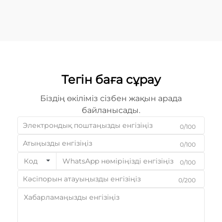
Тегін баға сұрау
Біздің өкіліміз сізбен жақын арада
байланысады.
0/100
0/100
Код
0/100
0/200