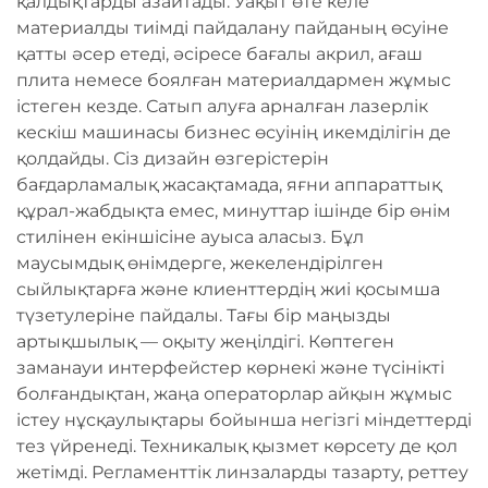
қалдықтарды азайтады. Уақыт өте келе
материалды тиімді пайдалану пайданың өсуіне
қатты әсер етеді, әсіресе бағалы акрил, ағаш
плита немесе боялған материалдармен жұмыс
істеген кезде. Сатып алуға арналған лазерлік
кескіш машинасы бизнес өсуінің икемділігін де
қолдайды. Сіз дизайн өзгерістерін
бағдарламалық жасақтамада, яғни аппараттық
құрал-жабдықта емес, минуттар ішінде бір өнім
стилінен екіншісіне ауыса аласыз. Бұл
маусымдық өнімдерге, жекелендірілген
сыйлықтарға және клиенттердің жиі қосымша
түзетулеріне пайдалы. Тағы бір маңызды
артықшылық — оқыту жеңілдігі. Көптеген
заманауи интерфейстер көрнекі және түсінікті
болғандықтан, жаңа операторлар айқын жұмыс
істеу нұсқаулықтары бойынша негізгі міндеттерді
тез үйренеді. Техникалық қызмет көрсету де қол
жетімді. Регламенттік линзаларды тазарту, реттеу