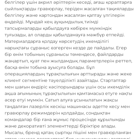
белгілер үшін акрил әріптерін кеседі, ағаш қораптарға
сыйлықтарды гравюрлау, теріден жасалған тақияларды
белгілеу және картондан жасалған қаптау үлгілерін
өңдейді. Мұндай кең ауқымдылық тиімді
тапсырмаларды қабылдауға көбірек мүмкіндік
туғызады, ал оларды қабылдамауға мәжбүр етпейді.
Материалдарға қолдау көрсетудің икемділігі
нарықтағы сұраныс өзгерген кезде де пайдалы. Егер
бір өнім тобының сұранысы төмендесе, файлдарды
жаңартып, қуат пен жылдамдық параметрлерін реттеп,
басқа өнім тобына ауысуға болады. Бұл
операциялардың тұрақтылығын арттырады және жеке
клиент сегментіне тәуелділікті азайтады. Стартаптар
мен шағын өндіріс кәсіпорындары үшін осы икемділік
ақша ағымының тұрақтылығын қамтамасыз етуге нақты
әсер етуі мүмкін. Сатып алуға ұсынылатын жақсы
таңдалған лазерлік кескіш машинасы әдетте кесу мен
гравюрлау режимдерін қолдайды, сондықтан
командалар бір ғана жұмыс процесінде құрылымды
және декоративті элементтерді біріктіре алады.
Мысалы, бренд қатаң сыртқы пішіні мен гравюрланған