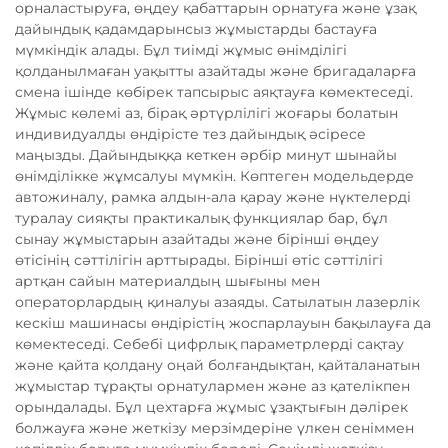
орналастыруға, өңдеу қабаттарын орнатуға және ұзақ
дайындық қадамдарынсыз жұмыстарды бастауға
мүмкіндік алады. Бұл тиімді жұмыс өнімділігі
қолданылмаған уақытты азайтады және бригадаларға
смена ішінде көбірек тапсырыс аяқтауға көмектеседі.
Жұмыс көлемі аз, бірақ әртүрлілігі жоғары болатын
индивидуалды өндірісте тез дайындық әсіресе
маңызды. Дайындыққа кеткен әрбір минут шынайы
өнімділікке жұмсалуы мүмкін. Көптеген модельдерде
автожиналу, рамка алдын-ала қарау және нүктелерді
туралау сияқты практикалық функциялар бар, бұл
сынау жұмыстарын азайтады және бірінші өңдеу
өтісінің сәттілігін арттырады. Бірінші өтіс сәттілігі
артқан сайын материалдың шығыны мен
операторлардың қиналуы азаяды. Сатылатын лазерлік
кескіш машинасы өндірістің жоспарлауын бақылауға да
көмектеседі. Себебі цифрлық параметрлерді сақтау
және қайта қолдану оңай болғандықтан, қайталанатын
жұмыстар тұрақты орнатулармен және аз қателікпен
орындалады. Бұл цехтарға жұмыс ұзақтығын дәлірек
болжауға және жеткізу мерзімдеріне үлкен сеніммен