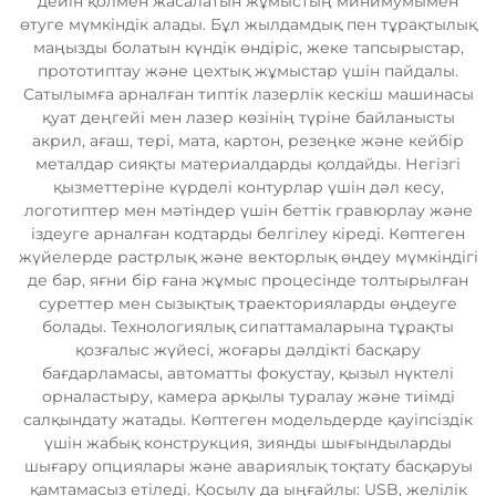
дейін қолмен жасалатын жұмыстың минимумымен
өтуге мүмкіндік алады. Бұл жылдамдық пен тұрақтылық
маңызды болатын күндік өндіріс, жеке тапсырыстар,
прототиптау және цехтық жұмыстар үшін пайдалы.
Сатылымға арналған типтік лазерлік кескіш машинасы
қуат деңгейі мен лазер көзінің түріне байланысты
акрил, ағаш, тері, мата, картон, резеңке және кейбір
металдар сияқты материалдарды қолдайды. Негізгі
қызметтеріне күрделі контурлар үшін дәл кесу,
логотиптер мен мәтіндер үшін беттік гравюрлау және
іздеуге арналған кодтарды белгілеу кіреді. Көптеген
жүйелерде растрлық және векторлық өңдеу мүмкіндігі
де бар, яғни бір ғана жұмыс процесінде толтырылған
суреттер мен сызықтық траекторияларды өңдеуге
болады. Технологиялық сипаттамаларына тұрақты
қозғалыс жүйесі, жоғары дәлдікті басқару
бағдарламасы, автоматты фокустау, қызыл нүктелі
орналастыру, камера арқылы туралау және тиімді
салқындату жатады. Көптеген модельдерде қауіпсіздік
үшін жабық конструкция, зиянды шығындыларды
шығару опциялары және авариялық тоқтату басқаруы
қамтамасыз етіледі. Қосылу да ыңғайлы: USB, желілік