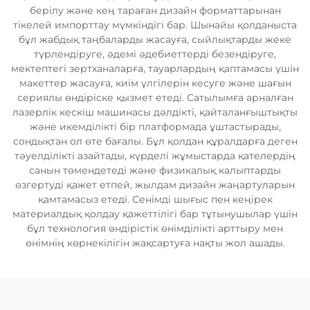
берілу және кең тараған дизайн форматтарынан
тікелей импорттау мүмкіндігі бар. Шынайы қолданыста
бұл жабдық таңбаларды жасауға, сыйлықтарды жеке
түрлендіруге, әдемі әдебиеттерді безендіруге,
мектептегі зертханаларға, тауарлардың қаптамасы үшін
макеттер жасауға, киім үлгілерін кесуге және шағын
сериялы өндіріске қызмет етеді. Сатылымға арналған
лазерлік кескіш машинасы дәлдікті, қайталанғыштықты
және икемділікті бір платформада ұштастырады,
сондықтан ол өте бағалы. Бұл қолдан құралдарға деген
тәуелділікті азайтады, күрделі жұмыстарда қателердің
санын төмендетеді және физикалық калыптарды
өзгертуді қажет етпей, жылдам дизайн жаңартуларын
қамтамасыз етеді. Сенімді шығыс пен кеңірек
материалдық қолдау қажеттілігі бар тұтынушылар үшін
бұл технология өндірістік өнімділікті арттыру мен
өнімнің көрнекілігін жақсартуға нақты жол ашады.