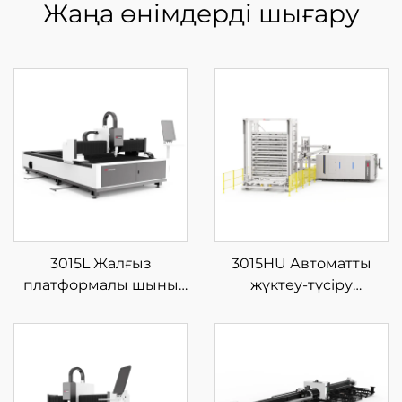
Жаңа өнімдерді шығару
3015L Жалғыз
3015HU Автоматты
платформалы шыны
жүктеу-түсіру
талшықты лазерлі кесу
материал қоймасы бар
машинасы
жабық типті шыны
талшықты лазерлі кесу
машинасы