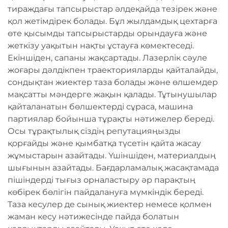
тираждағы тапсырыстар әлдеқайда тезірек және
қол жетімдірек болады. Бұл жылдамдық цехтарға
өте қысымды тапсырыстарды орындауға және
жеткізу уақытын нақты ұстауға көмектеседі.
Екіншіден, сапаны жақсартады. Лазерлік сәуле
жоғары дәлдікпен траекторияларды қайталайды,
сондықтан жиектер таза болады және өлшемдер
мақсатты мәндерге жақын қалады. Тұтынушылар
қайталанатын бөлшектерді сұраса, машина
партиялар бойынша тұрақты нәтижелер береді.
Осы тұрақтылық сіздің репутацияңызды
қорғайды және қымбатқа түсетін қайта жасау
жұмыстарын азайтады. Үшіншіден, материалдың
шығынын азайтады. Бағдарламалық жасақтамада
пішіндерді тығыз орналастыру әр парақтың
көбірек бөлігін пайдалануға мүмкіндік береді.
Таза кесулер де сынық жиектер немесе қолмен
жаман кесу нәтижесінде пайда болатын