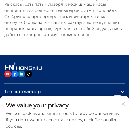
Қысқасы, сатылатын лазерлік кескіш машинасы
өндірістің тезірек және тынығырақ ритмін қолдайды.
Ол бригадаларға әртүрлі тапсырыстарды тиімді
өңдеуге, болжанатын сапаны сақтауға және күнделікті
операцияларға артық күрделілік енгізбей-ақ уақытылы
дайын өнімдерді жеткізуге көмектеседі.
Тез сілтемелер
We value your privacy
Өнімдер
We use cookies and similar tools to provide our services.
If you don't want to accept all cookies, click Personalize
Бізге хабарласыңыз
cookies.