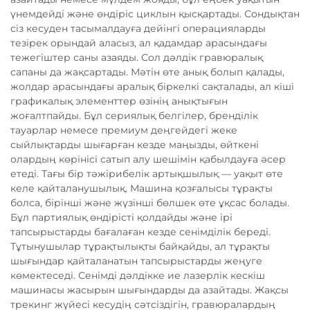
үнемдейді және өндіріс циклын қысқартады. Сондықтан
сіз кесуден тасымалдауға дейінгі операцияларды
тезірек орындай аласыз, ал қадамдар арасындағы
тежегіштер саны азаяды. Сол дәлдік гравюралық
сапаны да жақсартады. Мәтін өте анық болып қалады,
жолдар арасындағы аралық біркелкі сақталады, ал кіші
графикалық элементтер өзінің анықтығын
жоғалтпайды. Бұл сериялық белгілер, бренділік
тауарлар немесе премиум деңгейдегі жеке
сыйлықтарды шығарған кезде маңызды, өйткені
олардың көрінісі сатып алу шешімін қабылдауға әсер
етеді. Тағы бір тәжірибелік артықшылық — уақыт өте
келе қайталанушылық. Машина қозғалысы тұрақты
болса, бірінші және жүзінші бөлшек өте ұқсас болады.
Бұл партиялық өндірісті қолдайды және ірі
тапсырыстарды бағалаған кезде сенімділік береді.
Тұтынушылар тұрақтылықты байқайды, ал тұрақты
шығындар қайталанатын тапсырыстарды жеңуге
көмектеседі. Сенімді дәлдікке ие лазерлік кескіш
машинасы жасырын шығындарды да азайтады. Жақсы
трекинг жүйесі кесудің сәтсіздігін, гравюралардың