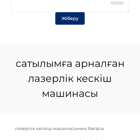
0/1000
Жіберу
сатылымға арналған
лазерлік кескіш
машинасы
лазерлік кескіш машинасының бағасы