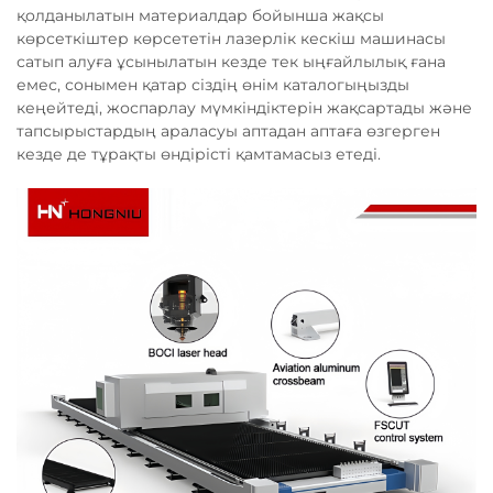
қолданылатын материалдар бойынша жақсы
көрсеткіштер көрсететін лазерлік кескіш машинасы
сатып алуға ұсынылатын кезде тек ыңғайлылық ғана
емес, сонымен қатар сіздің өнім каталогыңызды
кеңейтеді, жоспарлау мүмкіндіктерін жақсартады және
тапсырыстардың араласуы аптадан аптаға өзгерген
кезде де тұрақты өндірісті қамтамасыз етеді.