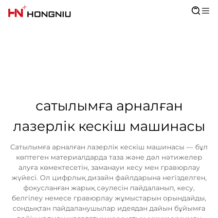
сатылымға арналған
лазерлік кескіш машинасы
Сатылымға арналған лазерлік кескіш машинасы — бұл
көптеген материалдарда таза және дәл нәтижелер
алуға көмектесетін, заманауи кесу мен гравюрлау
жүйесі. Ол цифрлық дизайн файлдарына негізделген,
фокусланған жарық сәулесін пайдаланып, кесу,
белгілеу немесе гравюрлау жұмыстарын орындайды,
сондықтан пайдаланушылар идеядан дайын бұйымға