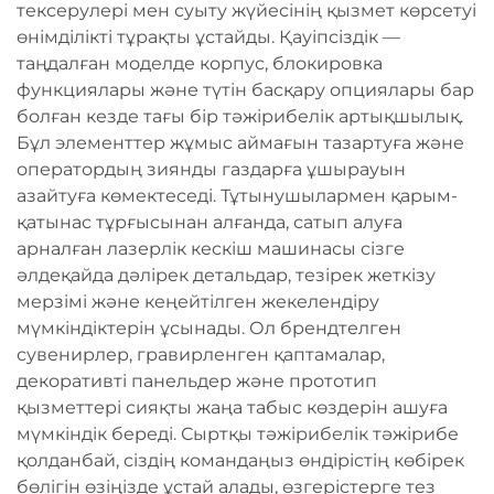
тексерулері мен суыту жүйесінің қызмет көрсетуі
өнімділікті тұрақты ұстайды. Қауіпсіздік —
таңдалған моделде корпус, блокировка
функциялары және түтін басқару опциялары бар
болған кезде тағы бір тәжірибелік артықшылық.
Бұл элементтер жұмыс аймағын тазартуға және
оператордың зиянды газдарға ұшырауын
азайтуға көмектеседі. Тұтынушылармен қарым-
қатынас тұрғысынан алғанда, сатып алуға
арналған лазерлік кескіш машинасы сізге
әлдеқайда дәлірек детальдар, тезірек жеткізу
мерзімі және кеңейтілген жекелендіру
мүмкіндіктерін ұсынады. Ол брендтелген
сувенирлер, гравирленген қаптамалар,
декоративті панельдер және прототип
қызметтері сияқты жаңа табыс көздерін ашуға
мүмкіндік береді. Сыртқы тәжірибелік тәжірибе
қолданбай, сіздің командаңыз өндірістің көбірек
бөлігін өзіңізде ұстай алады, өзгерістерге тез