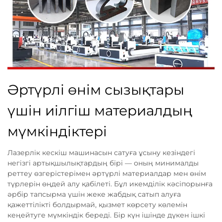
Әртүрлі өнім сызықтары
үшін иілгіш материалдың
мүмкіндіктері
Лазерлік кескіш машинасын сатуға ұсыну кезіндегі
негізгі артықшылықтардың бірі — оның минималды
реттеу өзгерістерімен әртүрлі материалдар мен өнім
түрлерін өңдей алу қабілеті. Бұл икемділік кәсіпорынға
әрбір тапсырма үшін жеке жабдық сатып алуға
қажеттілікті болдырмай, қызмет көрсету көлемін
кеңейтуге мүмкіндік береді. Бір күн ішінде дүкен ішкі