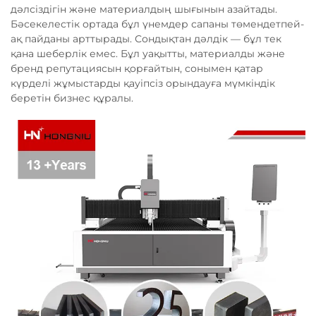
дәлсіздігін және материалдың шығынын азайтады.
Бәсекелестік ортада бұл үнемдер сапаны төмендетпей-
ақ пайданы арттырады. Сондықтан дәлдік — бұл тек
қана шеберлік емес. Бұл уақытты, материалды және
бренд репутациясын қорғайтын, сонымен қатар
күрделі жұмыстарды қауіпсіз орындауға мүмкіндік
беретін бизнес құралы.