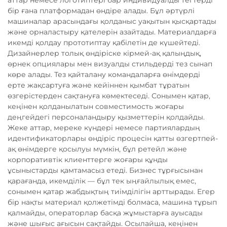
аттар немесе логотиптері бар индивидуалды тегтерді
бір ғана платформадан өндіре алады. Бұл әртүрлі
машиналар арасындағы қолданыс уақытын қысқартады
және орналастыру қателерін азайтады. Материалдарға
икемді қолдау прототиптау қабілетін де күшейтеді.
Дизайнерлер толық өндіріске кірмей-ақ қалыңдық,
өрнек опциялары мен визуалды стильдерді тез сынап
көре алады. Тез қайталану командаларға өнімдерді
ерте жақсартуға және кейіннен қымбат тұратын
өзгерістерден сақтануға көмектеседі. Сонымен қатар,
кеңінен қолданылатын совместимость жоғары
деңгейдегі персоналандыру қызметтерін қолдайды.
Жеке аттар, мереке күндері немесе партиялардың
идентификаторлары өндіріс процесін қатты өзгертпей-
ақ өнімдерге қосылуы мүмкін, бұл ретейл және
корпоративтік клиенттерге жоғары құнды
ұсыныстарды қамтамасыз етеді. Бизнес тұрғысынан
қарағанда, икемділік — бұл тек ыңғайлылық емес,
сонымен қатар жабдықтың тиімділігін арттырады. Егер
бір нақты материал қолжетімді болмаса, машина тұрып
қалмайды, операторлар басқа жұмыстарға ауысады
және шығыс ағысын сақтайды. Осылайша, кеңінен