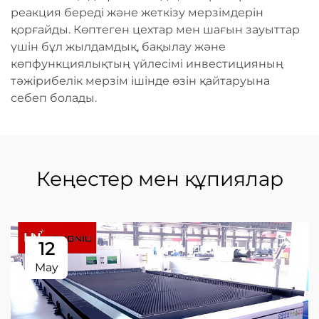
реакция береді және жеткізу мерзімдерін
қорғайды. Көптеген цехтар мен шағын зауыттар
үшін бұл жылдамдық, бақылау және
көпфункциялықтың үйлесімі инвестицияның
тәжірибелік мерзім ішінде өзін қайтаруына
себеп болады.
Кеңестер мен құпиялар
12
May