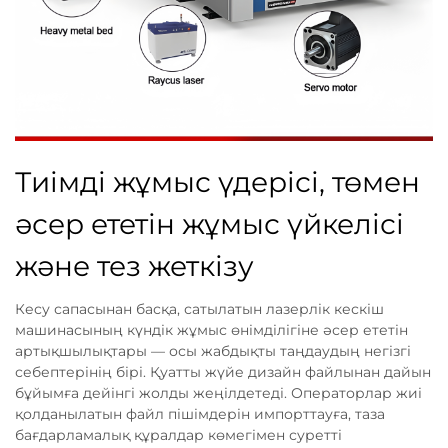
Тиімді жұмыс үдерісі, төмен
әсер ететін жұмыс үйкелісі
және тез жеткізу
Кесу сапасынан басқа, сатылатын лазерлік кескіш
машинасының күндік жұмыс өнімділігіне әсер ететін
артықшылықтары — осы жабдықты таңдаудың негізгі
себептерінің бірі. Қуатты жүйе дизайн файлынан дайын
бұйымға дейінгі жолды жеңілдетеді. Операторлар жиі
қолданылатын файл пішімдерін импорттауға, таза
бағдарламалық құралдар көмегімен суретті