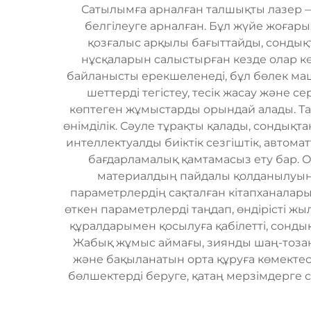
Сатылымға арналған талшықты лазер —
белгілеуге арналған. Бұл жүйе жоғары
қозғалыс арқылы бағыттайды, сондықт
нұсқаларын салыстырған кезде олар к
байланысты ерекшеленеді, бұл бөлек маш
шеттерді тегістеу, тесік жасау және 
көптеген жұмыстарды орындай алады. Та
өнімділік. Сәуле тұрақты қалады, сондықт
интеллектуалды биіктік сезгіштік, авто
бағдарламалық қамтамасыз ету бар. 
материалдың пайдалы қолданылуын ж
параметрлердің сақталған кітапханалары
өткен параметрлерді таңдап, өндірісті 
құралдарымен қосылуға қабілетті, сонды
Жабық жұмыс аймағы, зиянды шаң-тозаңд
және бақыланатын орта құруға көмектес
бөлшектерді беруге, қатаң мерзімдерге 