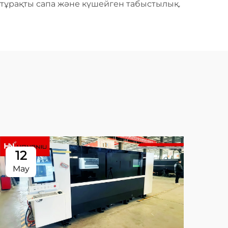
 тұрақты сапа және күшейген табыстылық.
12
1
May
Ma