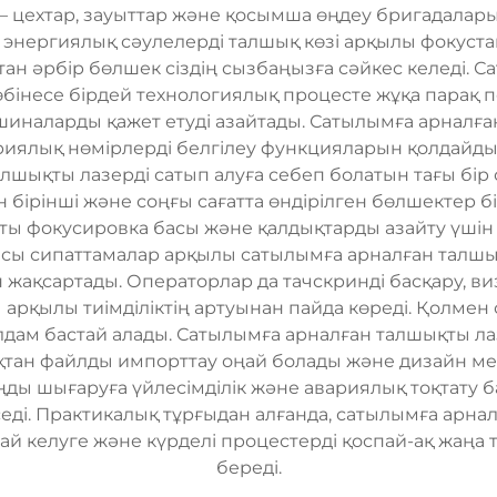
 цехтар, зауыттар және қосымша өңдеу бригадалар
 энергиялық сәулелерді талшық көзі арқылы фокустай
ан әрбір бөлшек сіздің сызбаңызға сәйкес келеді. 
өбінесе бірдей технологиялық процесте жұқа парақ 
иналарды қажет етуді азайтады. Сатылымға арналға
сериялық нөмірлерді белгілеу функцияларын қолдайды
лшықты лазерді сатып алуға себеп болатын тағы бір
ан бірінші және соңғы сағатта өндірілген бөлшектер 
матты фокусировка басы және қалдықтарды азайту үш
Осы сипаттамалар арқылы сатылымға арналған талшы
ақсартады. Операторлар да тачскринді басқару, ви
 арқылы тиімділіктің артуынан пайда көреді. Қолме
жылдам бастай алады. Сатылымға арналған талшықты 
қтан файлды импорттау оңай болады және дизайн ме
ы шығаруға үйлесімділік және авариялық тоқтату бас
еді. Практикалық тұрғыдан алғанда, сатылымға арна
сай келуге және күрделі процестерді қоспай-ақ жаңа
береді.