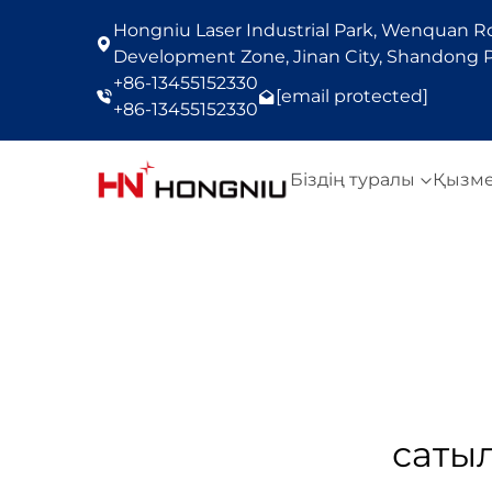
Hongniu Laser Industrial Park, Wenquan Roa
Development Zone, Jinan City, Shandong P
+86-13455152330
[email protected]
+86-13455152330
Біздің туралы
Қызм
саты