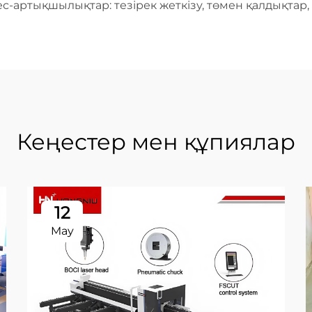
-артықшылықтар: тезірек жеткізу, төмен қалдықтар,
Кеңестер мен құпиялар
12
May