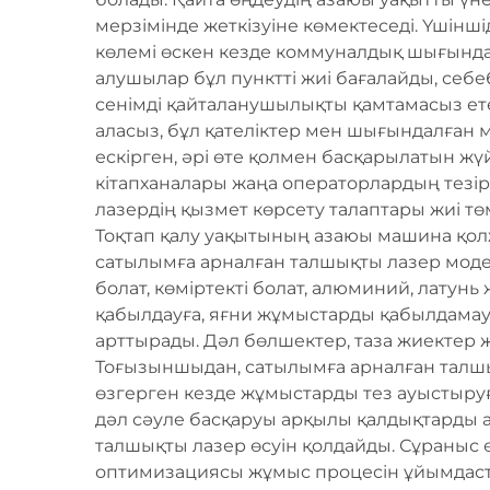
мерзімінде жеткізуіне көмектеседі. Үшінш
көлемі өскен кезде коммуналдық шығында
алушылар бұл пунктті жиі бағалайды, себ
сенімді қайталанушылықты қамтамасыз етед
аласыз, бұл қателіктер мен шығындалған 
ескірген, әрі өте қолмен басқарылатын ж
кітапханалары жаңа операторлардың тезіре
лазердің қызмет көрсету талаптары жиі тө
Тоқтап қалу уақытының азаюы машина қолже
сатылымға арналған талшықты лазер моде
болат, көміртекті болат, алюминий, латун
қабылдауға, яғни жұмыстарды қабылдамауға
арттырады. Дәл бөлшектер, таза жиектер
Тоғызыншыдан, сатылымға арналған талшы
өзгерген кезде жұмыстарды тез ауыстыруғ
дәл сәуле басқаруы арқылы қалдықтарды 
талшықты лазер өсуін қолдайды. Сұраныс 
оптимизациясы жұмыс процесін ұйымдасты