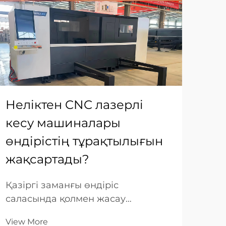
Неліктен CNC лазерлі
Не
кесу машиналары
ма
өндірістің тұрақтылығын
дә
жақсартады?
Қаз
тал
Қазіргі заманғы өндіріс
жет
саласында қолмен жасау
Vie
өлш
процесінен автоматтандырылған
мен
View More