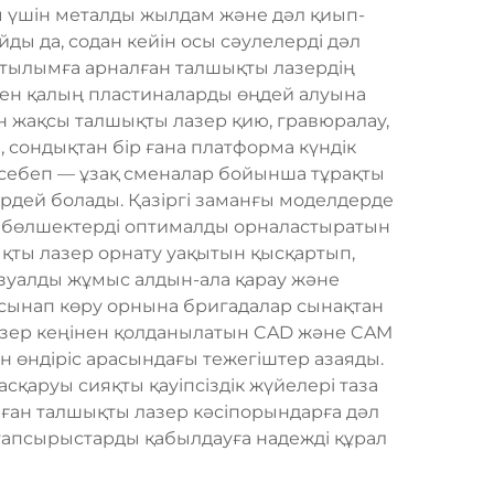
ы үшін металды жылдам және дәл қиып-
ды да, содан кейін осы сәулелерді дәл
Сатылымға арналған талшықты лазердің
пен қалың пластиналарды өңдей алуына
н жақсы талшықты лазер қию, гравюралау,
, сондықтан бір ғана платформа күндік
 себеп — ұзақ сменалар бойынша тұрақты
бірдей болады. Қазіргі заманғы моделдерде
ін бөлшектерді оптималды орналастыратын
қты лазер орнату уақытын қысқартып,
зуалды жұмыс алдын-ала қарау және
н сынап көру орнына бригадалар сынақтан
лазер кеңінен қолданылатын CAD және CAM
н өндіріс арасындағы тежегіштер азаяды.
қаруы сияқты қауіпсіздік жүйелері таза
лған талшықты лазер кәсіпорындарға дәл
 тапсырыстарды қабылдауға надежді құрал