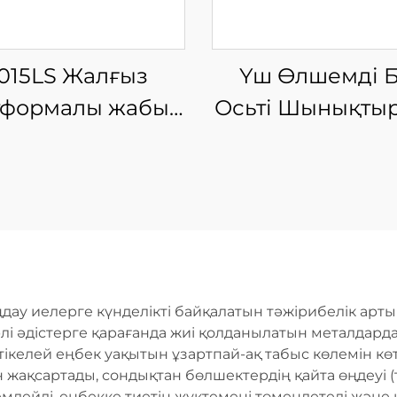
015LS Жалғыз
Үш Өлшемді 
тформалы жабық
Осьті Шынықты
ыны талшықты
Лазерлі Кес
лазерлі кесу
Машинасы
машинасы
дау иелерге күнделікті байқалатын тәжірибелік арты
і әдістерге қарағанда жиі қолданылатын металдарда т
тікелей еңбек уақытын ұзартпай-ақ табыс көлемін көт
жақсартады, сондықтан бөлшектердің қайта өңдеуі (те
емдейді, еңбекке тиетін жүктемені төмендетеді жә