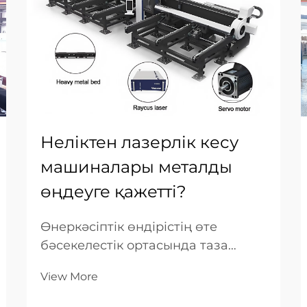
Неліктен лазерлік кесу
машиналары металды
өңдеуге қажетті?
Өнеркәсіптік өндірістің өте
бәсекелестік ортасында таза
металлды жоғары дәлдіктегі
View More
бөлшектерге айналдыру қабілеті
сәттіліктің негізгі құрылыс тасы