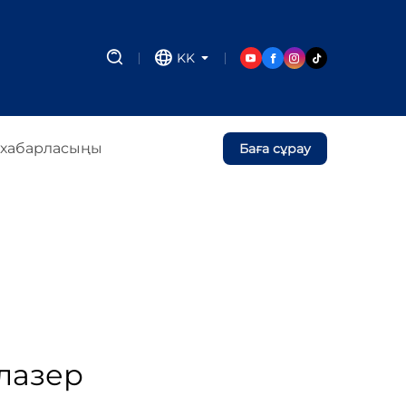
KK
 хабарласыңы
Баға сұрау
лазер