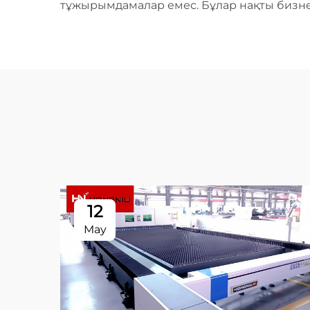
тұжырымдамалар емес. Бұлар нақты бизнес
12
May