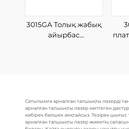
3015GA Толық жабық
3
айырбас
пла
платформалы шыны
ш
талшықты лазерлі
кесу машинасы
Сатылымға арналған талшықты лазерді таң
арналған талшықты лазер көптеген дәстүрл
көбірек бөлшек аяқтайсыз. Тезірек шығыс 
арналған талшықты лазер жиектің сапасын 
болады. Қайта өңдеудің азаюы уақытты үн