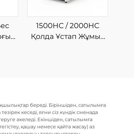
Бес
1500HC / 2000HC
рғыш
Қолда Ұстап Жұмыс
у
Істеуге Арналған
Шынықтырғыш
Лазерлі Тазалау
Машинасы
қшылықтар береді. Біріншіден, сатылымға
езірек кеседі, яғни сіз күндік сменада
еруге әкеледі. Екіншіден, сатылымға
гістеу, қашау немесе қайта жасау) аз
не командалардың тапсырыстарды