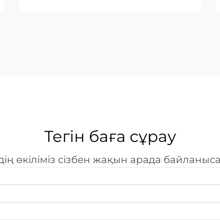
болып табылады. Әлемдік
өнеркәсіптер күрделірек
дизайндарға және қысқарақ
өндіріс циклдарына қарай
қозғалған сайын, лазерлік ...
Тегін баға сұрау
дің өкіліміз сізбен жақын арада байланыс