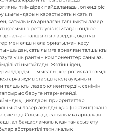
ргияны тиімдірек пайдаланады, ол өндіріс
стеу шығындарын қарастыратын сатып
ден, сатылымға арналған талшықты лазер
ті қосымша реттеусіз қайтадан өндіре
а арналған талшықты лазердің оқытуы
тер мен алдын ала орнатылған кесу
. Алтыншыдан, сатылымға арналған талшықты
 тозуға ұшырайтын компоненттер саны аз.
мділікті нығайтады. Жетіншіден,
ериалдарды — мысалы, коррозияға төзімді
ік цехтарға жұмыстардың кең ауқымын
ан талшықты лазер клиенттердің сенімін
тапсырыс беруге итермелейді.
дайындық циклдары приоритеттер
талшықты лазер ақылды қою (нестинг) және
қ жетеді. Соңында, сатылымға арналған
ады, ал бағдарламалық қамтамасыз ету
лар абстрактілі техникалық