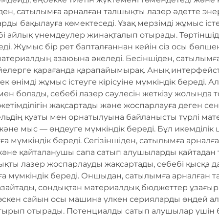
іден, сатылымға арналған талшықты лазер әдетте эне
рды бақылауға көмектеседі. Ұзақ мерзімді жұмыс і
ебі айлық үнемдеулер жинақталып отырады. Төртінші
і. Жұмыс бір рет бапталғаннан кейін сіз осы бөлшек
материалдың азаюына әкеледі. Бесіншіден, сатылымғ
үйелерге қарағанда қарапайымырақ. Анық интерфейс
к өнімді жұмыс істеуге кірісуіне мүмкіндік береді
мен болады, себебі лазер сәулесін жеткізу жолында
тімділігін жақсартады және жоспарлауға деген сені
льдің қуаты мен орнатылуына байланысты түрлі мат
ь және мыс — өңдеуге мүмкіндік береді. Бұл икемділ
 мүмкіндік береді. Сегізіншіден, сатылымға арналғ
 және қайталанушы сапа сатып алушыларды қайтадан 
қты лазер жоспарлауды жақсартады, себебі қысқа 
а мүмкіндік береді. Оншыдан, сатылымға арналған 
азайтады, сондықтан материалдық бюджеттер ұзағыра
өскен сайын осы машина үлкен серияларды өңдей ал
рып отырады. Потенциалды сатып алушылар үшін бұ