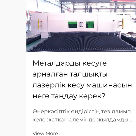
Металдарды кесуге
арналған талшықты
лазерлік кесу машинасын
неге таңдау керек?
Өнеркәсіптік өндірістің тез дамып
келе жатқан әлемінде жылдамдық,
дәлдік және шығындардың
View More