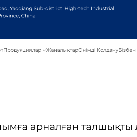
d, Yaoqiang Sub-district, High-tech Industrial
rovince, China
ет
Продукциялар
Жаңалықтар
Өнімді Қолдану
Бізбен
лымға арналған талшықты 