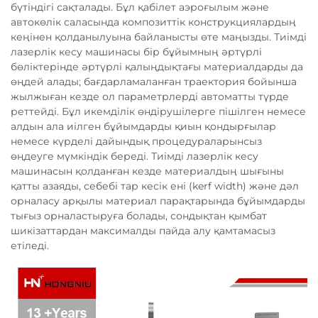
бүтіндігі сақталады. Бұл қабілет аэроғылым және
автокөлік саласында композиттік конструкциялардың
кеңінен қолданылуына байланысты өте маңызды. Тиімді
лазерлік кесу машинасы бір бұйымның әртүрлі
бөліктерінде әртүрлі қалыңдықтағы материалдарды да
өңдей алады; бағдарламаланған траектория бойынша
жылжыған кезде ол параметрлерді автоматты түрде
реттейді. Бұл икемділік өндірушілерге пішілген немесе
алдын ала иілген бұйымдарды қиын қондырғылар
немесе күрделі дайындық процедураларынсыз
өңдеуге мүмкіндік береді. Тиімді лазерлік кесу
машинасын қолданған кезде материалдың шығыны
қатты азаяды, себебі тар кесік ені (kerf width) және дәл
орналасу арқылы материал парақтарында бұйымдарды
тығыз орналастыруға болады, сондықтан қымбат
шикізаттардан максималды пайда алу қамтамасыз
етіледі.