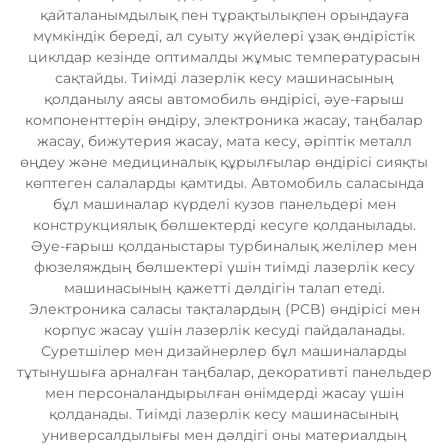
қайталанымдылық пен тұрақтылықпен орындауға
мүмкіндік береді, ал суыту жүйелері ұзақ өндірістік
циклдар кезінде оптималды жұмыс температурасын
сақтайды. Тиімді лазерлік кесу машинасының
қолданылу аясы автомобиль өндірісі, әуе-ғарыш
компоненттерін өндіру, электроника жасау, таңбалар
жасау, бижутерия жасау, мата кесу, әріптік металл
өңдеу және медициналық құрылғылар өндірісі сияқты
көптеген салаларды қамтиды. Автомобиль саласында
бұл машиналар күрделі кузов панельдері мен
конструкциялық бөлшектерді кесуге қолданылады.
Әуе-ғарыш қолданыстары турбиналық желілер мен
фюзеляждың бөлшектері үшін тиімді лазерлік кесу
машинасының қажетті дәлдігін талап етеді.
Электроника саласы тақталардың (PCB) өндірісі мен
корпус жасау үшін лазерлік кесуді пайдаланады.
Суретшілер мен дизайнерлер бұл машиналарды
тұтынушыға арналған таңбалар, декоративті панельдер
мен персоналандырылған өнімдерді жасау үшін
қолданады. Тиімді лазерлік кесу машинасының
универсалдылығы мен дәлдігі оны материалдың