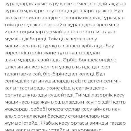
құралдарды ауыстыру қажет емес, сондай-ақ ұзақ
құрылымдық реттеу процедуралары да жоқ. Бұл
қысқа сериялы өндірісті экономикалық тұрғыдан
тиімді етеді және арнайы құралдарға қосымша
инвестициялар салмай-ақ тез прототиптауға
мүмкіндік береді. Тиімді лазерлік кесу
машинасының тұрақты сапасы қабылданбау
көрсеткіштерін және тұтынушылардан
шағымдарды азайтады. Әрбір бөлшек өндіріс
циклының кез келген ұзақтығында дәл сол
талаптарға сай, бір-біріне дәл келеді. Бұл
сенімділік тұтынушылардың сізге деген сенімін
қалыптастырады және сіздің сапаға деген
репутацияңызды күшейтеді. Тиімді лазерлік кесу
машинасында жұмысшылардың қауіпсіздігі қатты
жақсарды, себебі операторлар кесу аймағынан
алыс орналасқан басқару станцияларында
жұмыс істейді. Жабық кесу ортасы зиянды газдар
мен қалдықтарды ұстайды, ал қорғаныс