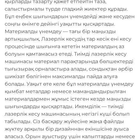
қырларды тазарту қажет етпейтін таза,
салыстырмалы түрде гладкий жиектер құрады.
Бұл еңбек шығындарын үнемдейді және кесуден
соңғы өнімге дейінгі уақытты қысқартады.
Материалды үнемдеу — тағы бір маңызды
артықшылық. Лазерлік кесудің тар кесік ені кесу
процесінде шығынға кететін материалдың аз
болуын қамтамасыз етеді. Тиімді лазерлік кесу
машинасы материал парақтарында бөлшектерді
тығызырақ орналастыра алады, сондықтан әрбір
шикізат бөлігінен максималды пайда алуға
болады. Уақыт өте келе бұл материалды үнемдеу
қымбат металдар немесе мамандандырылған
материалдармен жұмыс істеген кезде маңызды
шығындарды қысқартады. Икемділік — тиімді
лазерлік кесу машинасының негізгі күші болып
табылады. Сіз басқару жүйесіне жаңа файлды
жүктеу арқылы бір дизайннан екіншісіне ауыса
аласыз. Орын ауыстыру үшін калыптарды немесе