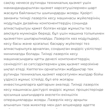
сақтау немесе рутинды техникалық қызмет үшін
мамандандырылған қызмет көрсетушілермен шарт
жасауға байланысты шығындарды жояды. Қазіргі
заманғы тиімді лазерлік кесу машинасы жүйелерінің
модульдік дизайны компоненттердің соңында
алмастырылуы қажет болған кезде жұмысты тез
аяқтауға мүмкіндік береді, бұл үшін машина толығымен
қызметтен шығарылмайды. Лазерлік көз модульдері,
кесу басы және қозғалыс басқару жүйелері тез
алмастырылуға арналған, сондықтан өндіріс үзілістері
минималды болады. Тиімді лазерлік кесу
машинасындағы қатты денелі компоненттердің
сенімділігі аз сәтсіздіктермен ұзақ қызмет мерзіміне
ықпал етеді. Көптеген орнатылған жабдықтар тек
рутинды техникалық қызмет көрсетумен жылдар бойы
үздіксіз жұмыс істейді, бұл өте жоғары
инвестицияларға қайтарым әкеледі. Тиімді лазерлік
кесу машинасы дәстүрлі өндіріс жұмыс процестерінде
қосымша шығындарға әкелетін екіншілік
операцияларды жояды. Лазерлік кесу арқылы
алынатын таза жиектер мен дәл өлшемдер әдетте