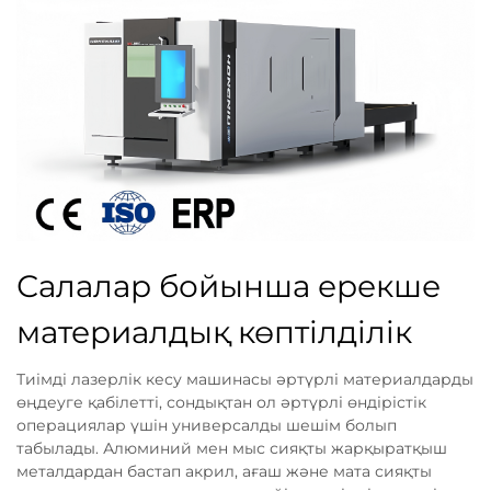
Салалар бойынша ерекше
материалдық көптілділік
Тиімді лазерлік кесу машинасы әртүрлі материалдарды
өңдеуге қабілетті, сондықтан ол әртүрлі өндірістік
операциялар үшін универсалды шешім болып
табылады. Алюминий мен мыс сияқты жарқыратқыш
металдардан бастап акрил, ағаш және мата сияқты