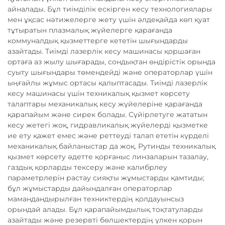
айналады. Бұл тиімділік ескірген кесу технологиялары
мен ұқсас нәтижелерге жету үшін әлдеқайда көп қуат
тұтыратын плазмалық жүйелерге қарағанда
коммуналдық қызметтерге кететін шығындарды
азайтады. Тиімді лазерлік кесу машинасы қоршаған
ортаға аз жылу шығарады, сондықтан өндірістік орында
суыту шығындары төмендейді және операторлар үшін
ыңғайлы жұмыс ортасы қалыптасады. Тиімді лазерлік
кесу машинасы үшін техникалық қызмет көрсету
талаптары механикалық кесу жүйелеріне қарағанда
қарапайым және сирек болады. Сүйірлетуге жататын
кесу жетегі жоқ, гидравликалық жүйелерді қызметке
ие ету қажет емес және реттеуді талап ететін күрделі
механикалық байланыстар да жоқ. Рутинды техникалық
қызмет көрсету әдетте қорғаныс линзаларын тазалау,
газдық қорларды тексеру және калибрлеу
параметрлерін растау сияқты жұмыстарды қамтиды;
бұл жұмыстарды дайындалған операторлар
мамандандырылған техниктердің қолдауынсыз
орындай алады. Бұл қарапайымдылық тоқтатуларды
азайтады және резервті бөлшектердің үлкен қорын