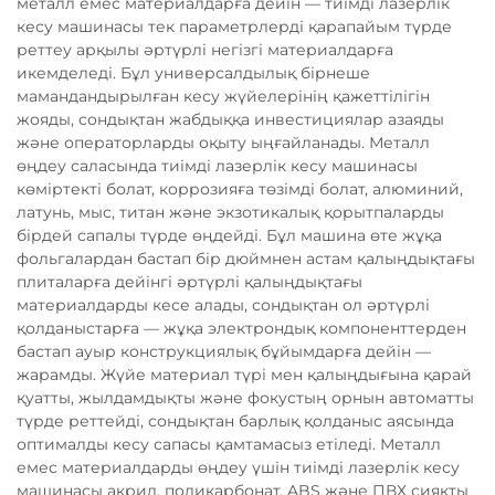
металл емес материалдарға дейін — тиімді лазерлік
кесу машинасы тек параметрлерді қарапайым түрде
реттеу арқылы әртүрлі негізгі материалдарға
икемделеді. Бұл универсалдылық бірнеше
мамандандырылған кесу жүйелерінің қажеттілігін
жояды, сондықтан жабдыққа инвестициялар азаяды
және операторларды оқыту ыңғайланады. Металл
өңдеу саласында тиімді лазерлік кесу машинасы
көміртекті болат, коррозияға төзімді болат, алюминий,
латунь, мыс, титан және экзотикалық қорытпаларды
бірдей сапалы түрде өңдейді. Бұл машина өте жұқа
фольгалардан бастап бір дюймнен астам қалыңдықтағы
плиталарға дейінгі әртүрлі қалыңдықтағы
материалдарды кесе алады, сондықтан ол әртүрлі
қолданыстарға — жұқа электрондық компоненттерден
бастап ауыр конструкциялық бұйымдарға дейін —
жарамды. Жүйе материал түрі мен қалыңдығына қарай
қуатты, жылдамдықты және фокустың орнын автоматты
түрде реттейді, сондықтан барлық қолданыс аясында
оптималды кесу сапасы қамтамасыз етіледі. Металл
емес материалдарды өңдеу үшін тиімді лазерлік кесу
машинасы акрил, поликарбонат, ABS және ПВХ сияқты