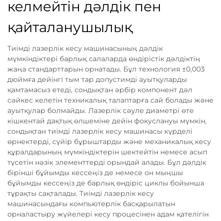
келмейтін дәлдік пен
қайталанушылық
Тиімді лазерлік кесу машинасының дәлдік
мүмкіндіктері барлық салаларда өндірістік дәлдіктің
жаңа стандарттарын орнатады. Бұл технология ±0,003
дюймға дейінгі тым тар допустимді ауытқуларды
қамтамасыз етеді, сондықтан әрбір компонент дәл
сәйкес келетін техникалық талаптарға сай болады және
ауытқулар болмайды. Лазерлік сәуле диаметрі өте
кішкентай дақтық өлшеміне дейін фокуслануы мүмкін,
сондықтан тиімді лазерлік кесу машинасы күрделі
өрнектерді, сүйір бұрыштарды және механикалық кесу
құралдарының мүмкіндіктерін шектейтін немесе асып
түсетін нәзік элементтерді орындай алады. Бұл дәлдік
бірінші бұйымды кессеңіз де немесе он мыңшы
бұйымды кессеңіз де барлық өндіріс циклы бойынша
тұрақты сақталады. Тиімді лазерлік кесу
машинасындағы компьютерлік басқарылатын
орналастыру жүйелері кесу процесінен адам қателігін