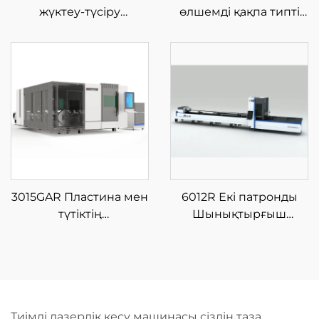
жүктеу-түсіру
өлшемді қақпа типті
материал қоймасы бар
шыны талшықты
жабық типті шыны
лазерлі кесу
талшықты лазерлі кесу
машинасы
машинасы
3015GAR Пластина мен
6012R Екі патронды
түтіктің
Шынықтырғыш
интеграцияланған
Лазерлі Түтік Кесу
жабық айырбас
Машинасы
платформалы шыны
талшықты лазерлі кесу
машинасы
Тиімді лазерлік кесу машинасы сіздің таза