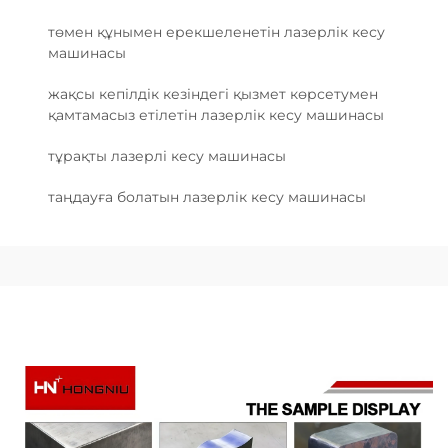
төмен құнымен ерекшеленетін лазерлік кесу
машинасы
жақсы кепілдік кезіндегі қызмет көрсетумен
қамтамасыз етілетін лазерлік кесу машинасы
тұрақты лазерлі кесу машинасы
таңдауға болатын лазерлік кесу машинасы