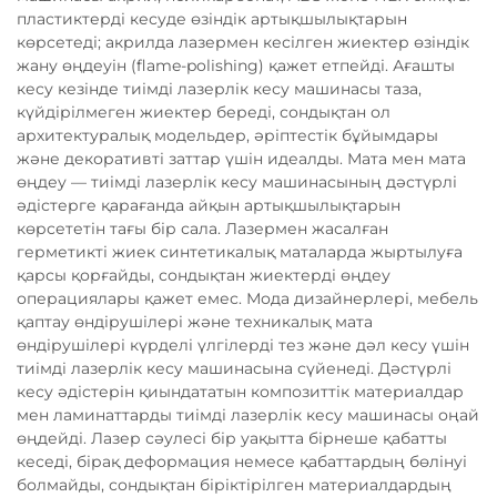
пластиктерді кесуде өзіндік артықшылықтарын
көрсетеді; акрилда лазермен кесілген жиектер өзіндік
жану өңдеуін (flame-polishing) қажет етпейді. Ағашты
кесу кезінде тиімді лазерлік кесу машинасы таза,
күйдірілмеген жиектер береді, сондықтан ол
архитектуралық модельдер, әріптестік бұйымдары
және декоративті заттар үшін идеалды. Мата мен мата
өңдеу — тиімді лазерлік кесу машинасының дәстүрлі
әдістерге қарағанда айқын артықшылықтарын
көрсететін тағы бір сала. Лазермен жасалған
герметикті жиек синтетикалық маталарда жыртылуға
қарсы қорғайды, сондықтан жиектерді өңдеу
операциялары қажет емес. Мода дизайнерлері, мебель
қаптау өндірушілері және техникалық мата
өндірушілері күрделі үлгілерді тез және дәл кесу үшін
тиімді лазерлік кесу машинасына сүйенеді. Дәстүрлі
кесу әдістерін қиындататын композиттік материалдар
мен ламинаттарды тиімді лазерлік кесу машинасы оңай
өңдейді. Лазер сәулесі бір уақытта бірнеше қабатты
кеседі, бірақ деформация немесе қабаттардың бөлінуі
болмайды, сондықтан біріктірілген материалдардың