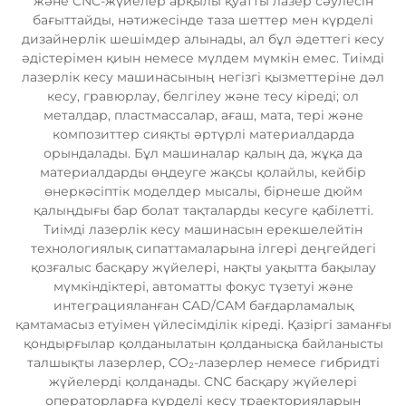
және CNC-жүйелер арқылы қуатты лазер сәулесін
бағыттайды, нәтижесінде таза шеттер мен күрделі
дизайнерлік шешімдер алынады, ал бұл әдеттегі кесу
әдістерімен қиын немесе мүлдем мүмкін емес. Тиімді
лазерлік кесу машинасының негізгі қызметтеріне дәл
кесу, гравюрлау, белгілеу және тесу кіреді; ол
металдар, пластмассалар, ағаш, мата, тері және
композиттер сияқты әртүрлі материалдарда
орындалады. Бұл машиналар қалың да, жұқа да
материалдарды өңдеуге жақсы қолайлы, кейбір
өнеркәсіптік моделдер мысалы, бірнеше дюйм
қалыңдығы бар болат тақталарды кесуге қабілетті.
Тиімді лазерлік кесу машинасын ерекшелейтін
технологиялық сипаттамаларына ілгері деңгейдегі
қозғалыс басқару жүйелері, нақты уақытта бақылау
мүмкіндіктері, автоматты фокус түзетуі және
интеграцияланған CAD/CAM бағдарламалық
қамтамасыз етуімен үйлесімділік кіреді. Қазіргі заманғы
қондырғылар қолданылатын қолданысқа байланысты
талшықты лазерлер, CO₂-лазерлер немесе гибридті
жүйелерді қолданады. CNC басқару жүйелері
операторларға күрделі кесу траекторияларын