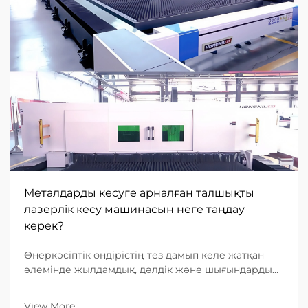
Металдарды кесуге арналған талшықты
лазерлік кесу машинасын неге таңдау
керек?
Өнеркәсіптік өндірістің тез дамып келе жатқан
әлемінде жылдамдық, дәлдік және шығындардың
тиімділігіне деген сұраныс ешқашан осындай
деңгейге жеткен емес. Металл өңдеуге
View More