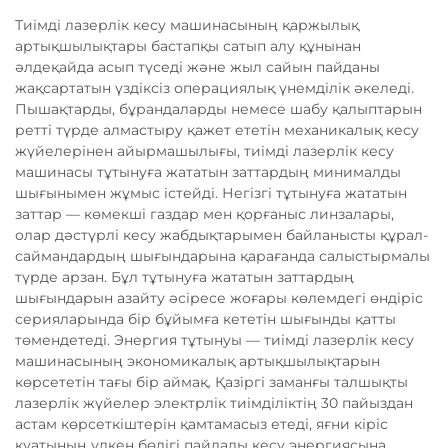
Тиімді лазерлік кесу машинасының қаржылық
артықшылықтары бастапқы сатып алу құнынан
әлдеқайда асып түседі және жыл сайын пайданы
жақсартатын үздіксіз операциялық үнемділік әкеледі.
Пышақтарды, бұрандаларды немесе шабу қалыптарын
ретті түрде алмастыру қажет ететін механикалық кесу
жүйелерінен айырмашылығы, тиімді лазерлік кесу
машинасы тұтынуға жататын заттардың минималды
шығынымен жұмыс істейді. Негізгі тұтынуға жататын
заттар — көмекші газдар мен қорғаныс линзалары,
олар дәстүрлі кесу жабдықтарымен байланысты құрал-
саймандардың шығындарына қарағанда салыстырмалы
түрде арзан. Бұл тұтынуға жататын заттардың
шығындарын азайту әсіресе жоғары көлемдегі өндіріс
серияларында бір бұйымға кететін шығынды қатты
төмендетеді. Энергия тұтынуы — тиімді лазерлік кесу
машинасының экономикалық артықшылықтарын
көрсететін тағы бір аймақ. Қазіргі заманғы талшықты
лазерлік жүйелер электрлік тиімділіктің 30 пайыздан
астам көрсеткіштерін қамтамасыз етеді, яғни кіріс
қуатының үлкен бөлігі пайдалы кесу энергиясына