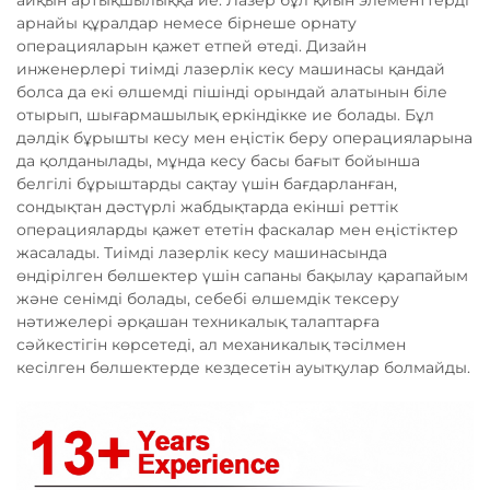
айқын артықшылыққа ие. Лазер бұл қиын элементтерді
арнайы құралдар немесе бірнеше орнату
операцияларын қажет етпей өтеді. Дизайн
инженерлері тиімді лазерлік кесу машинасы қандай
болса да екі өлшемді пішінді орындай алатынын біле
отырып, шығармашылық еркіндікке ие болады. Бұл
дәлдік бұрышты кесу мен еңістік беру операцияларына
да қолданылады, мұнда кесу басы бағыт бойынша
белгілі бұрыштарды сақтау үшін бағдарланған,
сондықтан дәстүрлі жабдықтарда екінші реттік
операцияларды қажет ететін фаскалар мен еңістіктер
жасалады. Тиімді лазерлік кесу машинасында
өндірілген бөлшектер үшін сапаны бақылау қарапайым
және сенімді болады, себебі өлшемдік тексеру
нәтижелері әрқашан техникалық талаптарға
сәйкестігін көрсетеді, ал механикалық тәсілмен
кесілген бөлшектерде кездесетін ауытқулар болмайды.