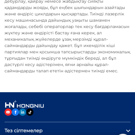
дебурлау, қайрау немесе жабдықтау сияқты
қадамдарды жояды, бұл еңбек шығындарын азайтады
және өндіріс циклдарын қысқартады. Тиімді лазерлік
кесу машинасында дайындық уақыты шамамен
жоғалады, себебі операторлар тек кесу бағдарламасын
жүктеу және өндірісті бастау ғана керек, ал
механикалық жүйелерде ұзақ мерзімді құрал-
саймандарды дайындау қажет. Бұл икемділік кіші
партиялар мен қосымша тапсырыстарды экономикалық
тұрғыдан тиімді өндіруге мүмкіндік береді, ал бұл
дәстүрлі кесу әдістерімен, яғни арнайы құрал-
саймандарды талап ететін әдістермен тиімді емес.
Тез сілтемелер