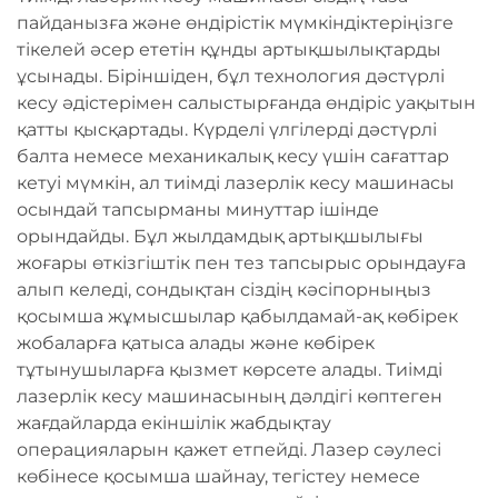
пайданызға және өндірістік мүмкіндіктеріңізге
тікелей әсер ететін құнды артықшылықтарды
ұсынады. Біріншіден, бұл технология дәстүрлі
кесу әдістерімен салыстырғанда өндіріс уақытын
қатты қысқартады. Күрделі үлгілерді дәстүрлі
балта немесе механикалық кесу үшін сағаттар
кетуі мүмкін, ал тиімді лазерлік кесу машинасы
осындай тапсырманы минуттар ішінде
орындайды. Бұл жылдамдық артықшылығы
жоғары өткізгіштік пен тез тапсырыс орындауға
алып келеді, сондықтан сіздің кәсіпорныңыз
қосымша жұмысшылар қабылдамай-ақ көбірек
жобаларға қатыса алады және көбірек
тұтынушыларға қызмет көрсете алады. Тиімді
лазерлік кесу машинасының дәлдігі көптеген
жағдайларда екіншілік жабдықтау
операцияларын қажет етпейді. Лазер сәулесі
көбінесе қосымша шайнау, тегістеу немесе