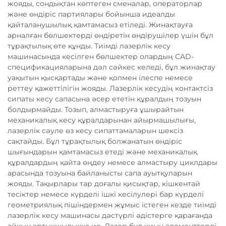
жояды, сондықтан көптеген сменалар, операторлар
және өндіріс партиялары бойынша идеалды
қайталанушылық қамтамасыз етіледі. Жинақтауға
арналған бөлшектерді өндіретін өндірушілер үшін бұл
тұрақтылық өте құнды. Тиімді лазерлік кесу
машинасында кесілген бөлшектер олардың CAD-
спецификацияларына дәл сәйкес келеді, бұл жинақтау
уақытын қысқартады және қолмен ілеспе немесе
реттеу қажеттілігін жояды. Лазерлік кесудің контактсіз
сипаты кесу сапасына әсер ететін құралдың тозуын
болдырмайды. Тозып, алмастыруға ұшырайтын
механикалық кесу құралдарынан айырмашылығы,
лазерлік сәуле өз кесу сипаттамаларын шексіз
сақтайды. Бұл тұрақтылық болжанатын өндіріс
шығындарын қамтамасыз етеді және механикалық
құралдардың қайта өңдеу немесе алмастыру циклдары
арасында тозуына байланысты сапа ауытқуларын
жояды. Тақырлары тар доғалы қисықтар, кішкентай
тесіктер немесе күрделі ішкі кесілулері бар күрделі
геометриялық пішіндермен жұмыс істеген кезде тиімді
лазерлік кесу машинасы дәстүрлі әдістерге қарағанда