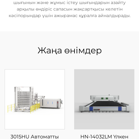
шығынын және жұмыс істеу шығындарын азайту
арқылы өндіріс сапасын жақсартқысы келетін
кәсіпорындар үшін ажырамас құралға айналдырады.
Жаңа өнімдер
3015HU Автоматты
HN-14032LM Үлкен