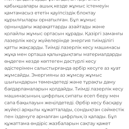
қабықшалары ашық кезде жұмыс істемеуін
қамтамасыз ететін қауіпсіздік блоктау
құрылғылары орнатылған. Бұл жұмыс
орнындағы жарақаттарды азайтады және
қолайлы жұмыс ортасын құрады. Қазіргі заманғы
лазерлік кесу жүйелерінде энергия тиімділігі
қатты жақсарды. Тиімді лазерлік кесу машинасы
жұқа мен орташа қалыңдықтағы материалдарды
өңдеген кезде көптеген дәстүрлі кесу
әдістерімен салыстырғанда әрбір кесуге аз қуат
жұмсайды. Энергияны аз жұмсау жұмыс
шығындарын төмендетеді және тұрақты даму
бағдарламаларын қолдайды. Тиімді лазерлік кесу
машинасының цифрлық сипаты есеп беру мен
сапа бақылауын жеңілдетеді. Әрбір кесу басқару
жүйесі арқылы құжатталады, сондықтан сәйкестік
пен ізденуге арналған цифрлық із қалады. Бұл
құжаттама өндіріс жазбаларын сақтау қажет