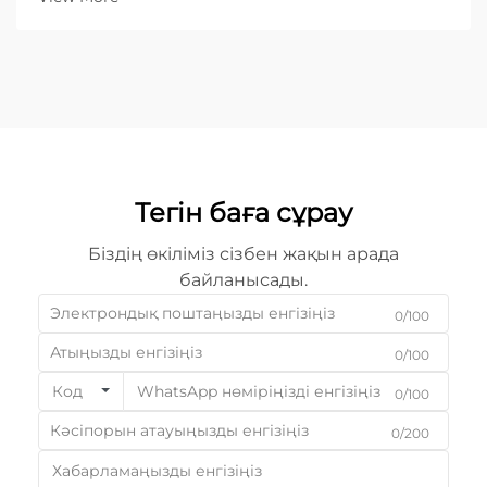
бағытталған B2B кәсіпорындар үшін дұрыс
жабдықты таңдау — негізгі бизнес-шешім...
Тегін баға сұрау
Біздің өкіліміз сізбен жақын арада
байланысады.
0/100
0/100
Код
0/100
0/200