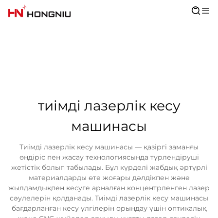
тиімді лазерлік кесу
машинасы
Тиімді лазерлік кесу машинасы — қазіргі заманғы
өндіріс пен жасау технологиясында түрлендіруші
жетістік болып табылады. Бұл күрделі жабдық әртүрлі
материалдарды өте жоғары дәлдікпен және
жылдамдықпен кесуге арналған концентрленген лазер
сәулелерін қолданады. Тиімді лазерлік кесу машинасы
бағдарланған кесу үлгілерін орындау үшін оптикалық