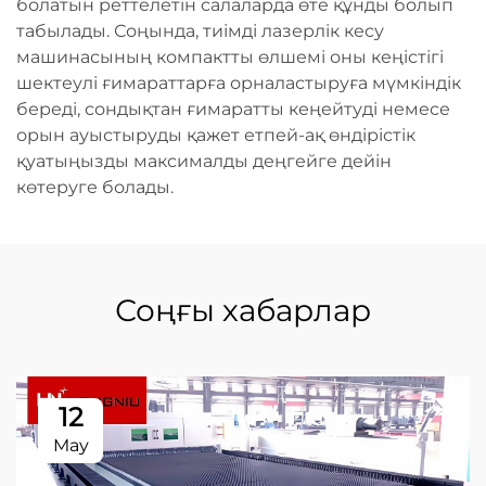
болатын реттелетін салаларда өте құнды болып
табылады. Соңында, тиімді лазерлік кесу
машинасының компактты өлшемі оны кеңістігі
шектеулі ғимараттарға орналастыруға мүмкіндік
береді, сондықтан ғимаратты кеңейтуді немесе
орын ауыстыруды қажет етпей-ақ өндірістік
қуатыңызды максималды деңгейге дейін
көтеруге болады.
Соңғы хабарлар
12
May