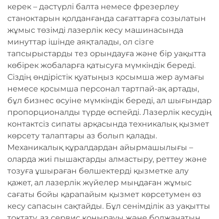
керек – дәстүрлі балта немесе фрезерлеу
станоктарын қолданғанда сағаттарға созылатын
жұмыс төзімді лазерлік кесу машинасында
минуттар ішінде аяқталады, ол сізге
тапсырыстарды тез орындауға және бір уақытта
көбірек жобаларға қатысуға мүмкіндік береді.
Сіздің өндірістік қуатыңыз қосымша жер аумағы
немесе қосымша персонал тартпай-ақ артады,
бұл бизнес өсуіне мүмкіндік береді, ал шығындар
пропорционалды түрде өспейді. Лазерлік кесудің
контактсіз сипаты арқасында техникалық қызмет
көрсету талаптары аз болып қалады.
Механикалық құралдардан айырмашылығы –
оларда жиі пышақтарды алмастыру, реттеу және
тозуға ұшыраған бөлшектерді қызметке алу
қажет, ал лазерлік жүйелер мыңдаған жұмыс
сағаты бойы қарапайым қызмет көрсетумен өз
кесу сапасын сақтайды. Бұл сенімділік аз уақытты
тоқтату, аз сервис қоңырауы және болжанатын