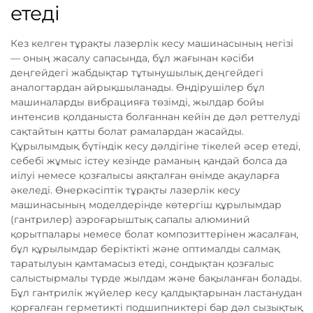
етеді
Кез келген тұрақты лазерлік кесу машинасының негізі
— оның жасалу сапасында, бұл жағынан кәсіби
деңгейдегі жабдықтар тұтынушылық деңгейдегі
аналогтардан айрықшыланады. Өндірушілер бұл
машиналарды вибрацияға төзімді, жылдар бойы
интенсив қолданыста болғаннан кейін де дәл реттелуді
сақтайтын қатты болат рамалардан жасайды.
Құрылымдық бүтіндік кесу дәлдігіне тікелей әсер етеді,
себебі жұмыс істеу кезінде раманың қандай болса да
иілуі немесе қозғалысы аяқталған өнімде ақауларға
әкеледі. Өнеркәсіптік тұрақты лазерлік кесу
машинасының моделдерінде көтергіш құрылымдар
(гантрилер) аэроғарыштық сапалы алюминий
қорытпалары немесе болат композиттерінен жасалған,
бұл құрылымдар беріктікті және оптималды салмақ
таратылуын қамтамасыз етеді, сондықтан қозғалыс
салыстырмалы түрде жылдам және бақыланған болады.
Бұл гантрилік жүйелер кесу қалдықтарынан ластанудан
қорғалған герметикті подшипниктері бар дәл сызықтық