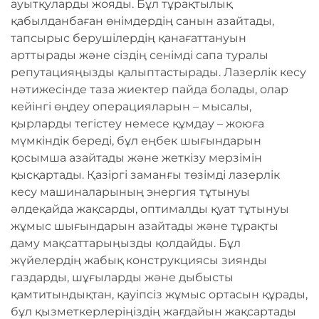
ауытқуларды жояды. Бұл тұрақтылық
қабылданбаған өнімдердің санын азайтады,
тапсырыс берушілердің қанағаттануын
арттырады және сіздің сенімді сапа туралы
репутацияңызды қалыптастырады. Лазерлік кесу
нәтижесінде таза жиектер пайда болады, олар
кейінгі өңдеу операцияларын – мысалы,
қырларды тегістеу немесе құмдау – жоюға
мүмкіндік береді, бұл еңбек шығындарын
қосымша азайтады және жеткізу мерзімін
қысқартады. Қазіргі заманғы төзімді лазерлік
кесу машиналарының энергия тұтынуы
әлдеқайда жақсарды, оптималды қуат тұтынуы
жұмыс шығындарын азайтады және тұрақты
даму мақсаттарыңызды қолдайды. Бұл
жүйелердің жабық конструкциясы зиянды
газдарды, шұғыларды және дыбысты
қамтитындықтан, қауіпсіз жұмыс ортасын құрады,
бұл қызметкерлеріңіздің жағдайын жақсартады