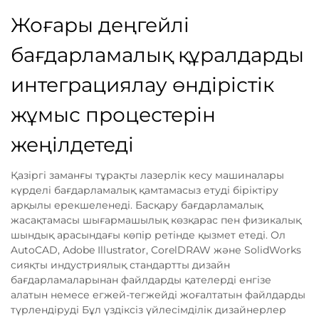
Жоғары деңгейлі
бағдарламалық құралдарды
интеграциялау өндірістік
жұмыс процестерін
жеңілдетеді
Қазіргі заманғы тұрақты лазерлік кесу машиналары
күрделі бағдарламалық қамтамасыз етуді біріктіру
арқылы ерекшеленеді. Басқару бағдарламалық
жасақтамасы шығармашылық көзқарас пен физикалық
шындық арасындағы көпір ретінде қызмет етеді. Ол
AutoCAD, Adobe Illustrator, CorelDRAW және SolidWorks
сияқты индустриялық стандартты дизайн
бағдарламаларынан файлдарды қателерді енгізе
алатын немесе егжей-тегжейді жоғалтатын файлдарды
түрлендіруді Бұл үздіксіз үйлесімділік дизайнерлер