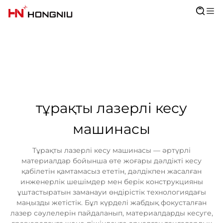
тұрақты лазерлі кесу
машинасы
Тұрақты лазерлі кесу машинасы — әртүрлі
материалдар бойынша өте жоғары дәлдікті кесу
қабілетін қамтамасыз ететін, дәлдікпен жасалған
инженерлік шешімдер мен берік конструкцияны
ұштастыратын заманауи өндірістік технологиядағы
маңызды жетістік. Бұл күрделі жабдық фокусталған
лазер сәулелерін пайдаланып, материалдарды кесуге,