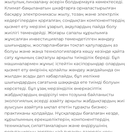
жылулық линзалану әсерін болдырмауға көмектеседі.
Климат-бақыланатын шкафтарға орналастырылған
басқару электроникасы жылу, тозаң және электрлік
кедергілерден қорғалған, сондықтан компоненттердің
қызмет ету мерзімі ұзарып, ақаулардың пайда болу
жиілігі төмендейді. Жоғары сапалы құрылымға
жұмсалған инвестициялар төмендетілген жөндеу
шығындары, жоспарланбаған тоқтап қалулардың аз
болуы және жаңа технологияларға көшу кезінде қайта
сату құнының сақталуы арқылы тиімділік береді. Бұл
машиналармен жұмыс істейтін кәсіпорындар олардың
қызмет ету өмірінің қолайлы жөндеу жағдайында он
жылдан асады деп хабарлайды, бұл иелікке
шығындардың сағатына шаққанда өте тиімді болуын
көрсетеді. Бұл ұзақ мерзімділік өнеркәсіптік
жабдықтардың өндірілуі мен тозуына байланысты
экологиялық әсерді азайту арқылы жабдықтардың жиі
ауысуын азайтуға ықпал ететін тұрақты бизнес-
практиканы қолдайды. Нұсқаларды бағалаған кезде,
құрылымның ерекшеліктерін, компоненттердің
техникалық сипаттамаларын және өндірушінің
репутациясын зерттеу қай тұрақты лазерлік кесу