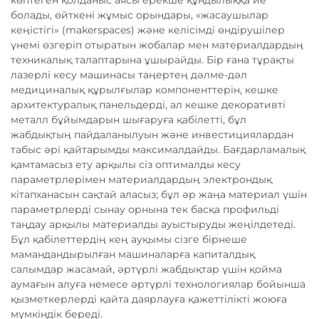
көптеген қолданыс аясы ерекше құндылыққа ие
болады, өйткені жұмыс орындары, «жасаушылар
кеңістігі» (makerspaces) және келісімді өндірушілер
үнемі өзгеріп отыратын жобалар мен материалдардың
техникалық талаптарына ұшырайды. Бір ғана тұрақты
лазерлі кесу машинасы таңертең дәлме-дәл
медициналық құрылғылар компоненттерін, кешке
архитектуралық панельдерді, ал кешке декоративті
металл бұйымдарын шығаруға қабілетті, бұл
жабдықтың пайдаланылуын және инвестициялардан
табыс әрі қайтарымды максималдайды. Бағдарламалық
қамтамасыз ету арқылы сіз оптималды кесу
параметрлерімен материалдардың электрондық
кітапханасын сақтай аласыз; бұл әр жаңа материал үшін
параметрлерді сынау орнына тек басқа профильді
таңдау арқылы материалды ауыстыруды жеңілдетеді.
Бұл қабілеттердің кең ауқымы сізге бірнеше
мамандандырылған машиналарға капиталдық
салымдар жасамай, әртүрлі жабдықтар үшін қойма
аумағын алуға немесе әртүрлі технологиялар бойынша
қызметкерлерді қайта даярлауға қажеттілікті жоюға
мүмкіндік береді.