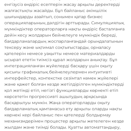
енгізусіз өндіріс есептерін жасау арқылы деректерді
жалғастықты жасайды. Бұл байланыс әкімшілік
шығындарды азайтып, сонымен қатар бизнес
операцияларының дәлдігін арттырады. Симуляциялық
мүмкіндіктер операторларға нақты өндіріс басталғанға
дейін кесу жолдарын бейнелеуге мүмкіндік береді,
бағдарламалардың жоспарланғандай орындалатынын
тексеру және ықтимал соқтығыстарды, орналасу
қателерін немесе уақытты немесе материалдарды
ысырап ететін тиімсіз құрал жолдарын анықтау. Бұл
интеграцияланған жүйелерді басқару үшін оқыту
қисығы графикалық бейнелеулермен интуитивті
интерфейстер, контекстке сезімтал көмек жүйелері
және қажет болған кезде жетілдірілген мүмкіндіктерді
қол жетімді етіп, негізгі функцияларды көрнекті етіп
көрсететін прогрессивті ашылудың арқасында
басқарылуы мүмкін. Жаңа операторларды оқыту
бағдарламалық қамтамасыз ету арқылы оларды нақты
көрнекі кері байланыс пен қателерді болдырмау
механизмдерімен процестер арқылы жетелеген кезде
жылдам және тиімді болады. Қуатты автоматтандыру,