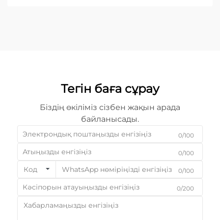
құралдарды пайдалану арқылы ...
Тегін баға сұрау
Біздің өкіліміз сізбен жақын арада
байланысады.
0/100
0/100
Код
0/100
0/200