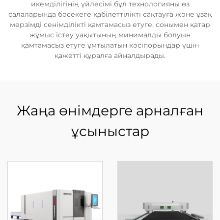
икемділігінің үйлесімі бұл технологияны өз
салаларында бәсекеге қабілеттілікті сақтауға және ұзақ
мерзімді сенімділікті қамтамасыз етуге, сонымен қатар
жұмыс істеу уақытының минималды болуын
қамтамасыз етуге ұмтылатын кәсіпорындар үшін
қажетті құралға айналдырады.
Жаңа өнімдерге арналған
ұсыныстар