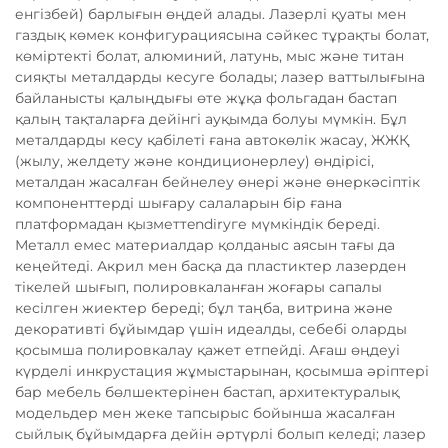
енгізбей) барлығын өңдей алады. Лазерлі қуаты мен
газдық көмек конфигурациясына сәйкес тұрақты болат,
көміртекті болат, алюминий, латунь, мыс және титан
сияқты металдарды кесуге болады; лазер ваттылығына
байланысты қалыңдығы өте жұқа фольгадан бастап
қалың тақталарға дейінгі ауқымда болуы мүмкін. Бұл
металдарды кесу қабілеті ғана автокөлік жасау, ЖЖҚ
(жылу, желдету және кондиционерлеу) өндірісі,
металдан жасалған бейнелеу өнері және өнеркәсіптік
компоненттерді шығару салаларын бір ғана
платформадан қызметтendirуге мүмкіндік береді.
Металл емес материалдар қолданыс аясын тағы да
кеңейтеді. Акрил мен басқа да пластиктер лазерден
тікелей шығып, полировкаланған жоғары сапалы
кесілген жиектер береді; бұл таңба, витрина және
декоративті бұйымдар үшін идеалды, себебі оларды
қосымша полировкалау қажет етпейді. Ағаш өңдеуі
күрделі инкрустация жұмыстарынан, қосымша әріптері
бар мебель бөлшектерінен бастап, архитектуралық
модельдер мен жеке тапсырыс бойынша жасалған
сыйлық бұйымдарға дейін әртүрлі болып келеді; лазер