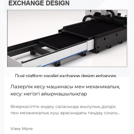
Лазерлік кесу машинасы мен механикалық
кесу: негізгі айырмашылықтар
Өнеркәсіптік өңдеу саласында жылулық дәлдік
пен механикалық күш арасындағы таңдау соңғы
өнімнің тиімділігін, құнын және сапасын
анықтайды. Ондаған жылдар бойы механикалық
View More
кесу — қайшылар, соққыштар сияқты физикалық