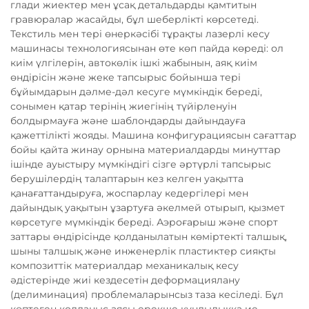
глади жиектер мен ұсақ детальдарды қамтитын
гравюралар жасайды, бұл шеберлікті көрсетеді.
Текстиль мен тері өнеркәсібі тұрақты лазерлі кесу
машинасы технологиясынан өте көп пайда көреді: ол
киім үлгілерін, автокөлік ішкі жабынын, аяқ киім
өндірісін және жеке тапсырыс бойынша тері
бұйымдарын дәлме-дәл кесуге мүмкіндік береді,
сонымен қатар терінің жиегінің түйірленуін
болдырмауға және шаблондарды дайындауға
қажеттілікті жояды. Машина конфигурациясын сағаттар
бойы қайта жинау орнына материалдарды минуттар
ішінде ауыстыру мүмкіндігі сізге әртүрлі тапсырыс
берушілердің талаптарын кез келген уақытта
қанағаттандыруға, жоспарлау кедергілері мен
дайындық уақытын ұзартуға әкелмей отырып, қызмет
көрсетуге мүмкіндік береді. Аэроғарыш және спорт
заттары өндірісінде қолданылатын көміртекті талшық,
шыны талшық және инженерлік пластиктер сияқты
композиттік материалдар механикалық кесу
әдістерінде жиі кездесетін деформациялану
(делиминация) проблемаларынсыз таза кесіледі. Бұл