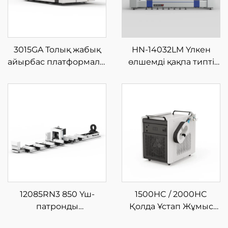
3015GA Толық жабық
HN-14032LM Үлкен
айырбас платформалы
өлшемді қақпа типті
шыны талшықты
шыны талшықты
лазерлі кесу
лазерлі кесу
машинасы
машинасы
12085RN3 850 Үш-
1500HC / 2000HC
патронды
Қолда Ұстап Жұмыс
Шынықтырғыш
Істеуге Арналған