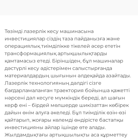
Лазерлі Түтік Кесу
Шынықтырғыш
Машинасы
Лазерлі Тазалау
Машинасы
Төзімді лазерлік кесу машинасына
инвестициялар сіздің таза пайданызға және
операциялық тиімділікке тікелей әсер ететін
трансформациялық артықшылықтарды
қамтамасыз етеді. Біріншіден, бұл машиналар
дәстүрлі кесу әдістерімен салыстырғанда
материалдардың шығынын әлдеқайда азайтады.
Лазерлік технологияның дәлдігі сізге
бағдарламаланған траектория бойынша қажетті
нәрсені дәл кесуге мүмкіндік береді, ал шағын
керф ені – бірдей мөлшерде шикізаттан көбірек
дайын өнім алуға әкеледі. Бұл тиімділік өзін-өзі
қайтарып, жоғары көлемді өндірісте бастапқы
инвестицияны айлар ішінде өте алады.
Жылдамдықтағы артықшылықты аса құрметтеу