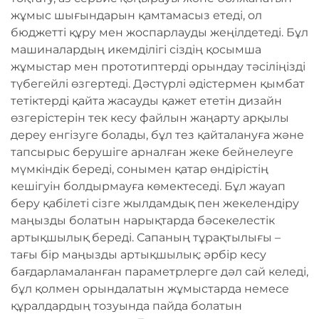
жұмыс шығындарын қамтамасыз етеді, ол
бюджетті құру мен жоспарлауды жеңілдетеді. Бұл
машиналардың икемділігі сіздің қосымша
жұмыстар мен прототиптерді орындау тәсіліңізді
түбегейлі өзгертеді. Дәстүрлі әдістермен қымбат
тетіктерді қайта жасауды қажет ететін дизайн
өзгерістерін тек кесу файлын жаңарту арқылы
дереу енгізуге болады, бұл тез қайталануға және
тапсырыс берушіге арналған жеке бейнелеуге
мүмкіндік береді, сонымен қатар өндірістің
кешігуін болдырмауға көмектеседі. Бұл жауап
беру қабілеті сізге жылдамдық пен жекелендіру
маңызды болатын нарықтарда бәсекелестік
артықшылық береді. Сапаның тұрақтылығы –
тағы бір маңызды артықшылық: әрбір кесу
бағдарламаланған параметрлерге дәл сай келеді,
бұл қолмен орындалатын жұмыстарда немесе
құралдардың тозуында пайда болатын