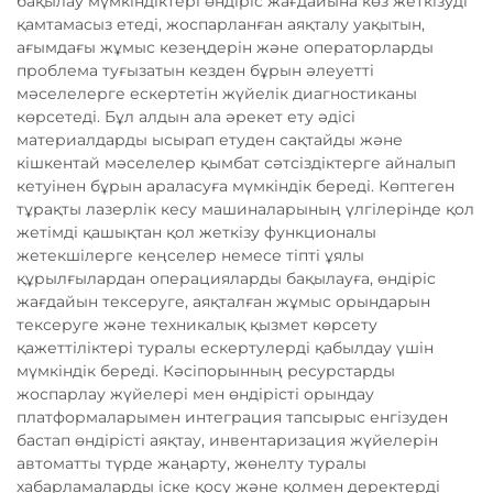
бақылау мүмкіндіктері өндіріс жағдайына көз жеткізуді
қамтамасыз етеді, жоспарланған аяқталу уақытын,
ағымдағы жұмыс кезеңдерін және операторларды
проблема туғызатын кезден бұрын әлеуетті
мәселелерге ескертетін жүйелік диагностиканы
көрсетеді. Бұл алдын ала әрекет ету әдісі
материалдарды ысырап етуден сақтайды және
кішкентай мәселелер қымбат сәтсіздіктерге айналып
кетуінен бұрын араласуға мүмкіндік береді. Көптеген
тұрақты лазерлік кесу машиналарының үлгілерінде қол
жетімді қашықтан қол жеткізу функционалы
жетекшілерге кеңселер немесе тіпті ұялы
құрылғылардан операцияларды бақылауға, өндіріс
жағдайын тексеруге, аяқталған жұмыс орындарын
тексеруге және техникалық қызмет көрсету
қажеттіліктері туралы ескертулерді қабылдау үшін
мүмкіндік береді. Кәсіпорынның ресурстарды
жоспарлау жүйелері мен өндірісті орындау
платформаларымен интеграция тапсырыс енгізуден
бастап өндірісті аяқтау, инвентаризация жүйелерін
автоматты түрде жаңарту, жөнелту туралы
хабарламаларды іске қосу және қолмен деректерді