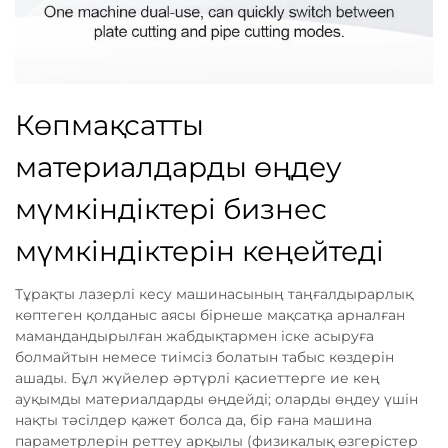
Көпмақсатты
материалдарды өңдеу
мүмкіндіктері бизнес
мүмкіндіктерін кеңейтеді
Тұрақты лазерлі кесу машинасының таңғалдырарлық
көптеген қолданыс аясы бірнеше мақсатқа арналған
мамандандырылған жабдықтармен іске асыруға
болмайтын немесе тиімсіз болатын табыс көздерін
ашады. Бұл жүйелер әртүрлі қасиеттерге ие кең
ауқымды материалдарды өңдейді; оларды өңдеу үшін
нақты тәсілдер қажет болса да, бір ғана машина
параметрлерін реттеу арқылы (физикалық өзгерістер