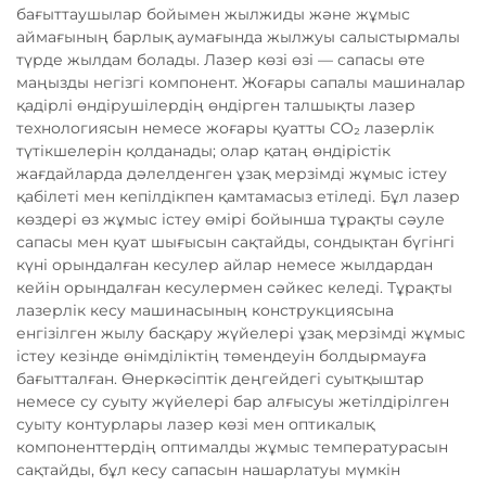
бағыттаушылар бойымен жылжиды және жұмыс
аймағының барлық аумағында жылжуы салыстырмалы
түрде жылдам болады. Лазер көзі өзі — сапасы өте
маңызды негізгі компонент. Жоғары сапалы машиналар
қадірлі өндірушілердің өндірген талшықты лазер
технологиясын немесе жоғары қуатты CO₂ лазерлік
түтікшелерін қолданады; олар қатаң өндірістік
жағдайларда дәлелденген ұзақ мерзімді жұмыс істеу
қабілеті мен кепілдікпен қамтамасыз етіледі. Бұл лазер
көздері өз жұмыс істеу өмірі бойынша тұрақты сәуле
сапасы мен қуат шығысын сақтайды, сондықтан бүгінгі
күні орындалған кесулер айлар немесе жылдардан
кейін орындалған кесулермен сәйкес келеді. Тұрақты
лазерлік кесу машинасының конструкциясына
енгізілген жылу басқару жүйелері ұзақ мерзімді жұмыс
істеу кезінде өнімділіктің төмендеуін болдырмауға
бағытталған. Өнеркәсіптік деңгейдегі суытқыштар
немесе су суыту жүйелері бар алғысуы жетілдірілген
суыту контурлары лазер көзі мен оптикалық
компоненттердің оптималды жұмыс температурасын
сақтайды, бұл кесу сапасын нашарлатуы мүмкін