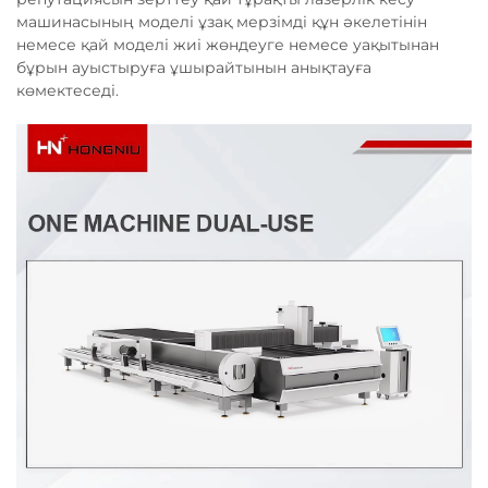
машинасының моделі ұзақ мерзімді құн әкелетінін
немесе қай моделі жиі жөндеуге немесе уақытынан
бұрын ауыстыруға ұшырайтынын анықтауға
көмектеседі.