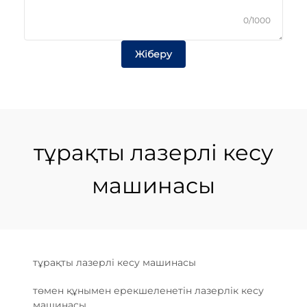
0/1000
Жіберу
тұрақты лазерлі кесу
машинасы
тұрақты лазерлі кесу машинасы
төмен құнымен ерекшеленетін лазерлік кесу
машинасы