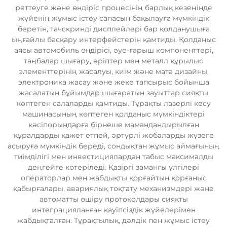
реттеуге және өндіріс процесінің барлық кезеңінде
жүйенің жұмыс істеу сапасын бақылауға мүмкіндік
беретін, тачскринді дисплейлері бар қолданушыға
ыңғайлы басқару интерфейстерін қамтиды. Қолданыс
аясы автомобиль өндірісі, әуе-ғарыш компоненттері,
таңбалар шығару, әріптер мен металл құрылыс
элементтерінің жасалуы, киім және мата дизайны,
электроника жасау және жеке тапсырыс бойынша
жасалатын бұйымдар шығаратын зауыттар сияқты
көптеген салаларды қамтиды. Тұрақты лазерлі кесу
машинасының көптеген қолданыс мүмкіндіктері
кәсіпорындарға бірнеше мамандандырылған
құралдарды қажет етпей, әртүрлі жобаларды жүзеге
асыруға мүмкіндік береді, сондықтан жұмыс аймағының
тиімділігі мен инвестициялардан табыс максималды
деңгейге көтеріледі. Қазіргі заманғы үлгілері
операторлар мен жабдықты қорғайтын қорғаныс
қабырғалары, авариялық тоқтату механизмдері және
автоматты өшіру протоколдары сияқты
интеграцияланған қауіпсіздік жүйелерімен
жабдықталған. Тұрақтылық, дәлдік пен жұмыс істеу