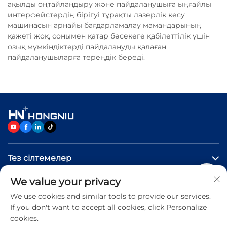
ақылды оңтайландыру және пайдаланушыға ыңғайлы
интерфейстердің бірігуі тұрақты лазерлік кесу
машинасын арнайы бағдарламалау мамандарының
қажеті жоқ, сонымен қатар бәсекеге қабілеттілік үшін
озық мүмкіндіктерді пайдалануды қалаған
пайдаланушыларға тереңдік береді.
Тез сілтемелер
We value your privacy
Өнімдер
We use cookies and similar tools to provide our services.
If you don't want to accept all cookies, click Personalize
Бізге хабарласыңыз
cookies.