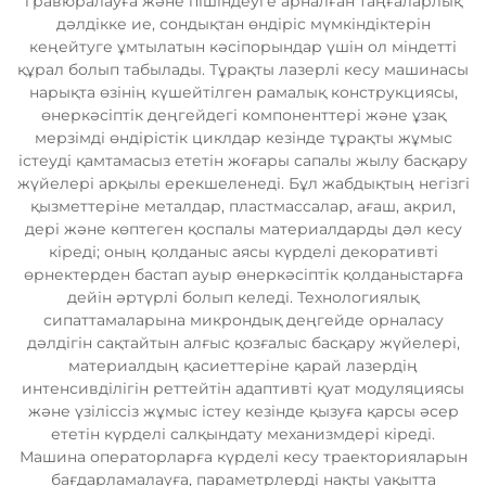
гравюралауға және пішіндеуге арналған таңғаларлық
дәлдікке ие, сондықтан өндіріс мүмкіндіктерін
кеңейтуге ұмтылатын кәсіпорындар үшін ол міндетті
құрал болып табылады. Тұрақты лазерлі кесу машинасы
нарықта өзінің күшейтілген рамалық конструкциясы,
өнеркәсіптік деңгейдегі компоненттері және ұзақ
мерзімді өндірістік циклдар кезінде тұрақты жұмыс
істеуді қамтамасыз ететін жоғары сапалы жылу басқару
жүйелері арқылы ерекшеленеді. Бұл жабдықтың негізгі
қызметтеріне металдар, пластмассалар, ағаш, акрил,
дері және көптеген қоспалы материалдарды дәл кесу
кіреді; оның қолданыс аясы күрделі декоративті
өрнектерден бастап ауыр өнеркәсіптік қолданыстарға
дейін әртүрлі болып келеді. Технологиялық
сипаттамаларына микрондық деңгейде орналасу
дәлдігін сақтайтын алғыс қозғалыс басқару жүйелері,
материалдың қасиеттеріне қарай лазердің
интенсивділігін реттейтін адаптивті қуат модуляциясы
және үзіліссіз жұмыс істеу кезінде қызуға қарсы әсер
ететін күрделі салқындату механизмдері кіреді.
Машина операторларға күрделі кесу траекторияларын
бағдарламалауға, параметрлерді нақты уақытта