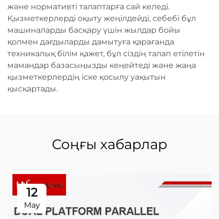
және нормативті талаптарға сай келеді.
Қызметкерлерді оқыту жеңілдейді, себебі бұл
машиналарды басқару үшін жылдар бойы
қолмен дағдыларды дамытуға қарағанда
техникалық білім қажет, бұл сіздің талап етілетін
мамандар базасыңызды кеңейтеді және жаңа
қызметкерлердің іске қосылу уақытын
қысқартады.
Соңғы хабарлар
12
May