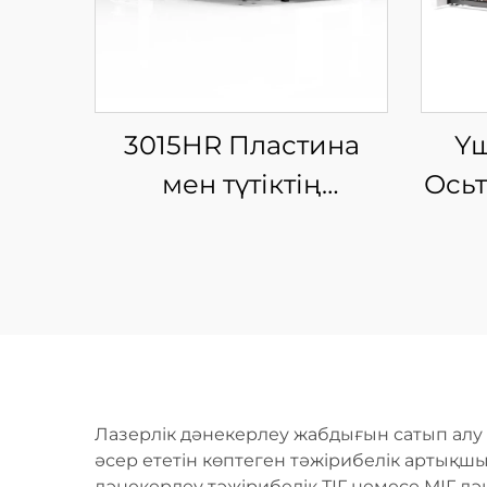
3015HR Пластина
Үш
мен түтіктің
Ось
интеграцияланған
жабық айырбас
платформалы шыны
талшықты лазерлі
кесу машинасы
Лазерлік дәнекерлеу жабдығын сатып алу т
әсер ететін көптеген тәжірибелік артықш
дәнекерлеу тәжірибелік ТІГ немесе МІГ дә