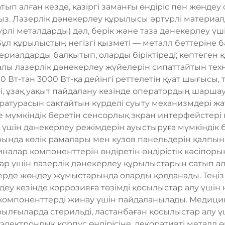
ып алған кезде, қазіргі заманғы өндіріс пен жөндеу
сыз. Лазерлік дәнекерлеу құрылысы әртүрлі материалд
түрлі металдарды) дәл, берік және таза дәнекерлеу
л құрылыстың негізгі қызметі — металл беттеріне ба
риалдарды балқытып, оларды біріктіреді; көптеген
алы лазерлік дәнекерлеу жүйелерін сипаттайтын те
 Вт-тан 3000 Вт-қа дейінгі реттелетін қуат шығысы
рі, ұзақ уақыт пайдалану кезінде оператордың шарш
атурасын сақтайтын күрделі суыту механизмдері жа
е мүмкіндік беретін сенсорлық экран интерфейстері
үшін дәнекерлеу режімдерін ауыстыруға мүмкіндік б
нда көлік рамалары мен кузов панельдерін қалпына
иналар компоненттерін өндіретін өндірістік кәсіпор
ар үшін лазерлік дәнекерлеу құрылыстарын сатып а
де жөндеу жұмыстарында оларды қолданады. Теңіз к
еу кезінде коррозияға төзімді қосылыстар алу үшін
 компоненттерді жинау үшін пайдаланылады. Медици
ылғыларда стерильді, ластанбаған қосылыстар алу ү
лектрондық корпус өндірісіне, декоративті металл ө