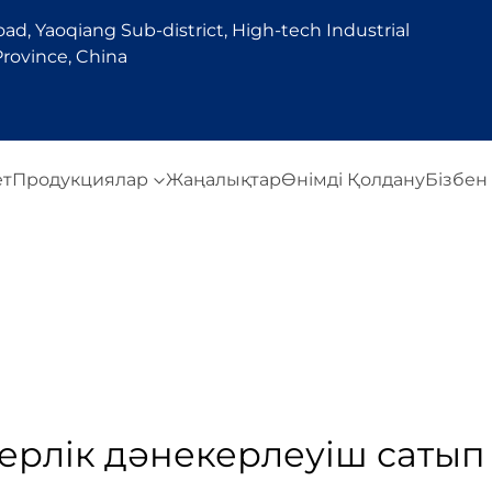
d, Yaoqiang Sub-district, High-tech Industrial
rovince, China
ет
Продукциялар
Жаңалықтар
Өнімді Қолдану
Бізбен
ерлік дәнекерлеуіш сатып