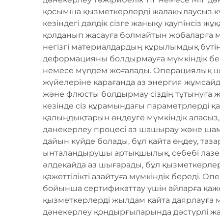
қосымша қызметкерлерді жалақылаусыз күн
кезіндегі дәлдік сізге жанықу қаупінсіз ж
қолданып жасауға болмайтын жобаларға мү
негізгі материалдардың құрылымдық бүтін
деформацияны болдырмауға мүмкіндік бер
немесе мүлдем жоғалады. Операциялық шы
жүйелеріне қарағанда аз энергия жұмсай
және флюсты болдырмау сіздің тұтынуға 
кезінде сіз құрамындағы параметрлерді қ
қалыңдықтарын өңдеуге мүмкіндік аласыз
дәнекерлеу процесі аз шашырау және ша
дайын күйде болады, бұл қайта өңдеу, таза
ынталандырушы артықшылық, себебі лазер
әлдеқайда аз шығарады, бұл қызметкерле
қажеттілікті азайтуға мүмкіндік береді. 
бойынша сертификаттау үшін айларға қажет 
қызметкерлерді жылдам қайта даярлауға мү
дәнекерлеу қондырғыларында дәстүрлі жа