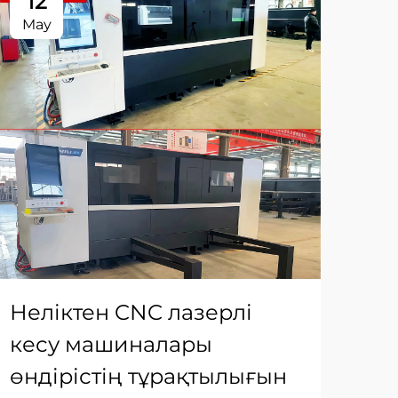
12
1
May
Ma
Неліктен CNC лазерлі
Та
кесу машиналары
ма
өндірістің тұрақтылығын
ма