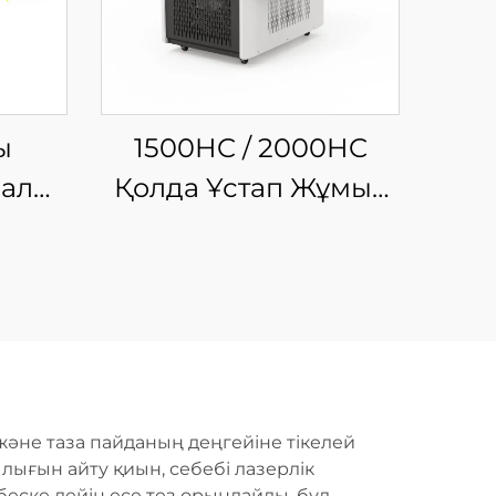
ы
1500HC / 2000HC
малы
Қолда Ұстап Жұмыс
рлік
Істеуге Арналған
сы
Шынықтырғыш
Лазерлі Тазалау
Машинасы
және таза пайданың деңгейіне тікелей
ығын айту қиын, себебі лазерлік
беске дейін есе тез орындайды, бұл