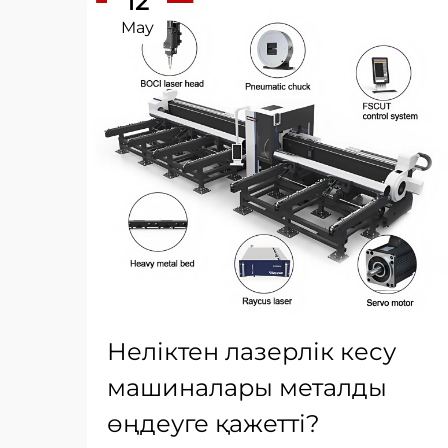
12
May
Неліктен лазерлік кесу
машиналары металды
өңдеуге қажетті?