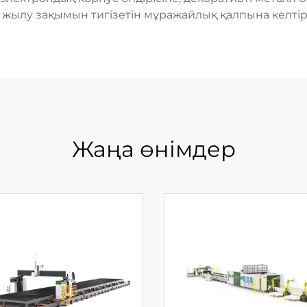
 жылу зақымын тигізетін мұражайлық қалпына келтір
Жаңа өнімдер