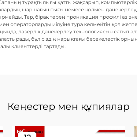
Сапаның тұрақтылығы қатты жақсарып, компьютерлік
торлардың шаршағыштығы немесе қолмен дәнекерлеу
рмайды. Тар, бірақ терең проникация профилі аз э
ен операторларды иілуіне тура келмейтін қол жетпе
 Соңында, лазерлік дәнекерлеу технологиясын сатып ал
астырады, бұл сіздің нарықтағы бәсекелестік орны
палы клиенттерді тартады.
Кеңестер мен құпиялар