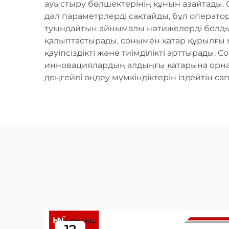
ауыстыру бөлшектерінің құнын азайтады. 
дәл параметрлерді сақтайды, бұл опера
туындайтын айнымалы нәтижелерді болды
қалыптастырады, сонымен қатар құрылғы м
қауіпсіздікті және тиімділікті арттырады.
инновациялардың алдыңғы қатарына орнал
деңгейлі өңдеу мүмкіндіктерін іздейтін са