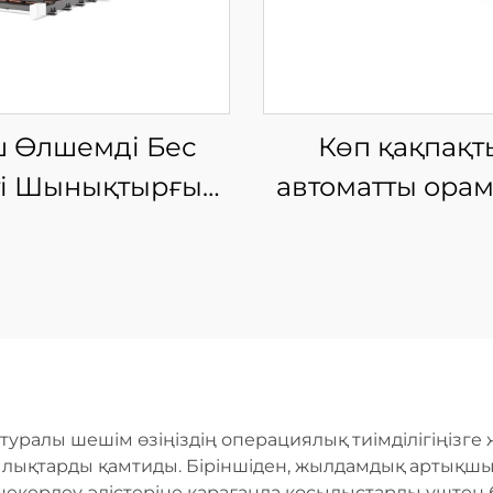
 Өлшемді Бес
Көп қақпақт
ті Шынықтырғыш
автоматты ора
Лазерлі Кесу
талшықты лазе
Машинасы
кесу машина
уралы шешім өзіңіздің операциялық тиімділігіңізге 
ылықтарды қамтиды. Біріншіден, жылдамдық артықшыл
некерлеу әдістеріне қарағанда қосылыстарды үштен 