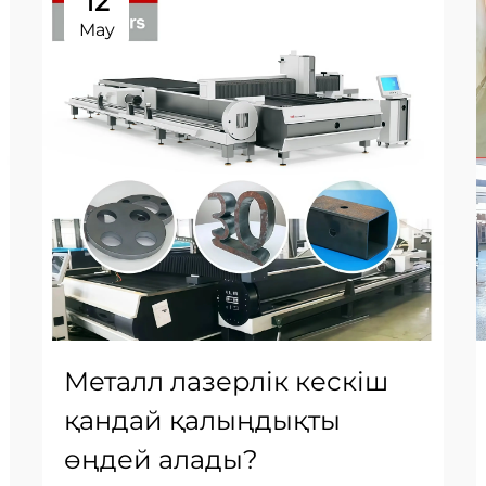
12
May
Металл лазерлік кескіш
қандай қалыңдықты
өңдей алады?