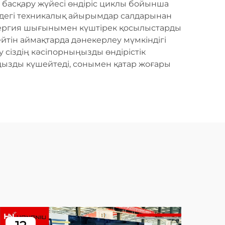
 басқару жүйесі өндіріс циклы бойынша
дегі техникалық айырымдар салдарынан
нергия шығынымен күштірек қосылыстарды
йтін аймақтарда дәнекерлеу мүмкіндігі
у сіздің кәсіпорныңызды өндірістік
ңызды күшейтеді, сонымен қатар жоғары