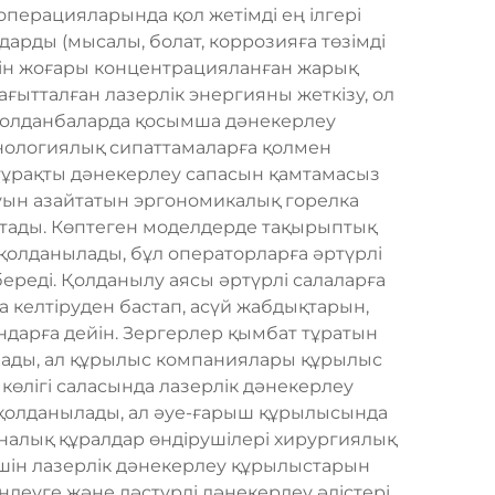
 операцияларында қол жетімді ең ілгері
арды (мысалы, болат, коррозияға төзімді
 үшін жоғары концентрацияланған жарық
ғытталған лазерлік энергияны жеткізу, ол
 қолданбаларда қосымша дәнекерлеу
хнологиялық сипаттамаларға қолмен
, тұрақты дәнекерлеу сапасын қамтамасыз
ауын азайтатын эргономикалық горелка
тады. Көптеген моделдерде тақырыптық
 қолданылады, бұл операторларға әртүрлі
ереді. Қолданылу аясы әртүрлі салаларға
 келтіруден бастап, асүй жабдықтарын,
ындарға дейін. Зергерлер қымбат тұратын
лады, ал құрылыс компаниялары құрылыс
өлігі саласында лазерлік дәнекерлеу
 қолданылады, ал әуе-ғарыш құрылысында
налық құралдар өндірушілері хирургиялық
шін лазерлік дәнекерлеу құрылыстарын
ңдеуге және дәстүрлі дәнекерлеу әдістері