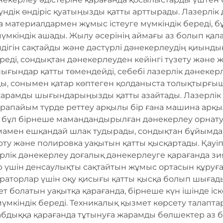
дік өндіріс қуатыңызды қатты арттырады. Лазерлік
ұқа материалдармен жұмыс істеуге мүмкіндік береді, б
мкіндік ашады. Жылу әсерінің аймағы аз болып қала
дігін сақтайды және дәстүрлі дәнекерлеудің қиынд
еді, сондықтан дәнекерлеуден кейінгі түзету және
ғындар қатты төмендейді, себебі лазерлік дәнекерл
ды, сонымен қатар көптеген қолданыста толықтырғы
жарамды шығындарыңызды қатты азайтады. Лазерлік
арапайым түрде реттеу арқылы бір ғана машина арқы
, бұл бірнеше мамандандырылған дәнекерлеу орнату
мамен ешқандай шлак тудырады, сондықтан бұйымда
рту және полировка уақытын қатты қысқартады. Қауіпс
лік дәнекерлеу доғалық дәнекерлеуге қарағанда зи
р үшін денсаулықты сақтайтын жұмыс ортасын құруғ
Операторлар үшін оқу қисығы қатты қысқа болып шығад
болатын уақытқа қарағанда, бірнеше күн ішінде іскер
мкіндік береді. Техникалық қызмет көрсету талапта
бдыққа қарағанда тұтынуға жарамды бөлшектер аз бо