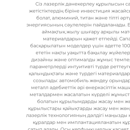
Сіз лазерлік дәнекерлеу құрылысын сат
жетістіктердің біріне инвестиция жасай
болат, алюминий, титан және тіпті әр
энергиясының сәулелерін пайдаланады. Бұ
аймақтық жылу шығару арқылы мате
материалдарын қажет етпейді. Сап
басқарылатын моделдер үшін әдетте 1000
ететін нақты уақытта бақылау жүйеле
дизайны және оптималды жұмыс темпер
параметрлерді интуитивті түрде реттеуг
қалыңдықтағы және түрдегі материалдар 
созылады: автомобиль жөндеу орындары
металл әдебиеттік әрі өнеркәсіптік маш
металдармен жасалатын күрделі жұмыст
болатын құрылымдарды жасау мен жер
құрылыстары қайықтарды жасау мен жөнд
лазерлік технологияның дәлдігі маңызды
құралдар мен имплантацияланатын құр
сатып алады. Осы көпфункциялық қасиет э