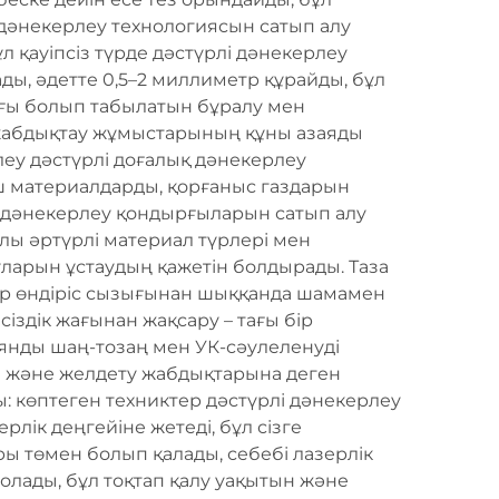
 дәнекерлеу технологиясын сатып алу
ұл қауіпсіз түрде дәстүрлі дәнекерлеу
ды, әдетте 0,5–2 миллиметр құрайды, бұл
ығы болып табылатын бұралу мен
 жабдықтау жұмыстарының құны азаяды
еу дәстүрлі доғалық дәнекерлеу
ш материалдарды, қорғаныс газдарын
 дәнекерлеу қондырғыларын сатып алу
лы әртүрлі материал түрлері мен
ларын ұстаудың қажетін болдырады. Таза
р өндіріс сызығынан шыққанда шамамен
іздік жағынан жақсару – тағы бір
янды шаң-тозаң мен УК-сәулеленуді
а және желдету жабдықтарына деген
ы: көптеген техниктер дәстүрлі дәнекерлеу
лік деңгейіне жетеді, бұл сізге
ры төмен болып қалады, себебі лазерлік
лады, бұл тоқтап қалу уақытын және