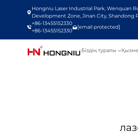
Hongniu Laser Industrial Park, Wenquan Roa
Development Zone, Jinan City, Shandong P
+86-13455152330
[email protected]
+86-13455152330
Біздің туралы
Қызм
лаз