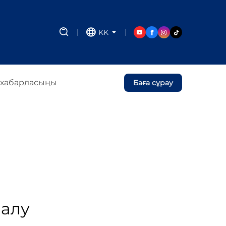
KK
 хабарласыңы
Баға сұрау
 алу