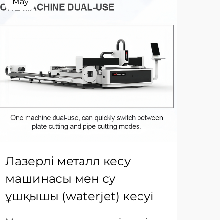
May
Ma
Ла
ма
дә
Лазерлі металл кесу
қа
машинасы мен су
Дән
ұшқышы (waterjet) кесуі
зам
айы