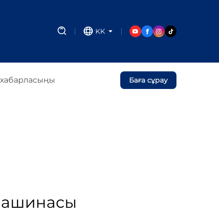
KK
 хабарласыңы
Баға сұрау
 машинасы