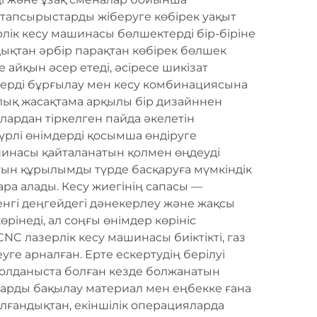
л тапсырыстарды жіберуге көбірек уақыт
лік кесу машинасы бөлшектерді бір-біріне
ықтан әрбір парақтан көбірек бөлшек
 айқын әсер етеді, әсіресе шикізат
дерді бұрғылау мен кесу комбинациясына
алық жасақтама арқылы бір дизайннен
лардан тіркелген пайда әкелетін
түрлі өнімдерді қосымша өндіруге
ашинасы қайталанатын қолмен өңдеуді
уын құрылымды түрде басқаруға мүмкіндік
ара алады. Кесу жиегінің сапасы —
менгі деңгейдегі дәнекерлеу және жақсы
рінеді, ал соңғы өнімдер көрініс
C лазерлік кесу машинасы биіктікті, газ
ге арналған. Ерте ескертудің берілуі
 қолданыста болған кезде болжанатын
арды бақылау материал мен еңбекке ғана
лғандықтан, екіншілік операцияларда