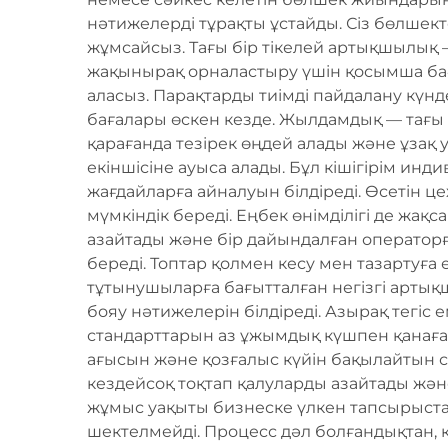
нәтижелерді тұрақты ұстайды. Сіз бөлшект
жұмсайсыз. Тағы бір тікелей артықшылық 
жақынырақ орналастыру үшін қосымша бағ
аласыз. Парақтарды тиімді пайдалану күнд
бағалары өскен кезде. Жылдамдық — тағы
қарағанда тезірек өңдей алады және ұзақ
екіншісіне ауыса алады. Бұл кішігірім и
жағдайларға айналуын білдіреді. Өсетін це
мүмкіндік береді. Еңбек өнімділігі де ж
азайтады және бір дайындалған операторғ
береді. Топтар қолмен кесу мен тазартуға 
тұтынушыларға бағытталған негізгі артықш
бояу нәтижелерін білдіреді. Азырақ тегіс 
стандарттарын аз ұжымдық күшпен қанағат
ағысын және қозғалыс күйін бақылайтын се
кездейсоқ тоқтап қалуларды азайтады жән
жұмыс уақыты бизнеске үлкен тапсырыста
шектелмейді. Процесс дәл болғандықтан, 