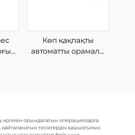
Бес
Көп қақпақты
рғыш
автоматты орамалы
у
талшықты лазерлік
кесу машинасы
яу қолмен орындалатын операцияларға
і, қайталанатын тесіктердің қашықтығын
ді және ұзақ сменалар бойынша