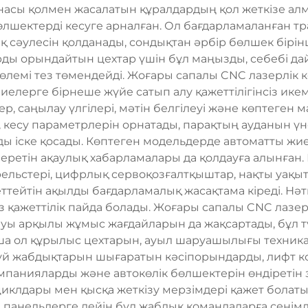
насы қолмен жасалатын құралдардың қол жеткізе ал
бөлшектерді кесуге арналған. Ол бағдарламаланған 
 сәулесін қолданады, сондықтан әрбір бөлшек бірін
ды орындайтын цехтар үшін бұл маңызды, себебі д
көлемі тез төмендейді. Жоғары сапалы CNC лазерлік к
елерге бірнеше жүйе сатып алу қажеттілігінсіз икемд
ер, саңылау үлгілері, мәтін белгілеуі және көптеген 
кесу параметрлерін орнатады, парақтың ауданын ү
ске қосады. Көптеген модельдерде автоматты жиегі 
беретін ақаулық хабарламалары да қолдауға алынған.
ельстері, цифрлық сервоқозғалтқыштар, нақты уақыт
тейтін ақылды бағдарламалық жасақтама кіреді. Нәти
 аз қажеттілік пайда болады. Жоғары сапалы CNC ла
ы арқылы жұмыс жағдайларын да жақсартады, бұл түт
ша ол құрылыс цехтарын, ауыл шаруашылығы техника
сүй жабдықтарын шығаратын кәсіпорындарды, лифт к
мпанияларды және автокөлік бөлшектерін өндіретін
 циклдары мен қысқа жеткізу мерзімдері қажет болаты
панельдерге дейін бұл жабдық командаларға сенімді