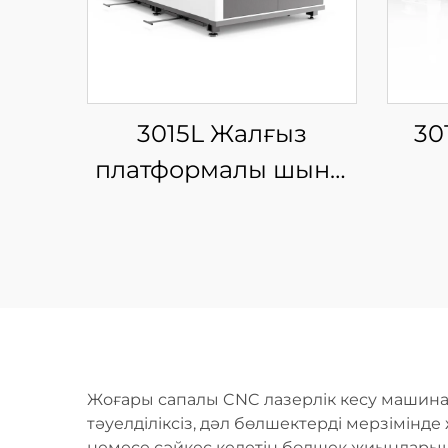
3015L Жалғыз
30
платформалы шыны
талшықты лазерлі
ин
кесу машинасы
ж
пла
та
к
Жоғары сапалы CNC лазерлік кесу машина
тәуелділіксіз, дәл бөлшектерді мерзімінд
немесе сәйкес келетін бөлшек жиындарын 