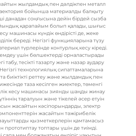
майтын жылдамдық пен дәлдікпен металл
траектория бойынша материалды балқыту
ші данадан соңғысына дейін бірдей сызба
айындық қарапайым болып қалады, шығыс
есу машинасы күндік өндірісті де, жеке
ілік береді. Негізгі функцияларына түзу
материал түрлерінде контурлық кесу кіреді.
немдеу үшін бөлшектерді орналастырады
табу, тесікті тазарту және назар аудару
 Негізгі технологиялық сипаттамаларына
та биіктікті реттеу және жылдамдық пен
жесінде таза кесілген жиектер, төменгі
зерлік кесу машинасы зиянды шаңды жинау
іннің таралуын және тікелей әсер етуін
сын жасайтын кәсіпорындарды, электр
омпоненттерін жасайтын тәжірибелік
 зауыттарды қызметкерлерін қамтамасыз
н прототиптау топтары үшін де тиімді.
 сапа мен болжанатын өндіріс уақытын