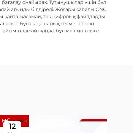
н бағалау оңайырақ. Тұтынушылар үшін бұл
шалай ағынды білдіреді. Жоғары сапалы CNC
зды қайта жасамай, тек цифрлық файлдарды
аласыз. Бұл жаңа нарық сегменттерін
пайым тілде айтқанда, бұл машина сізге
12
0