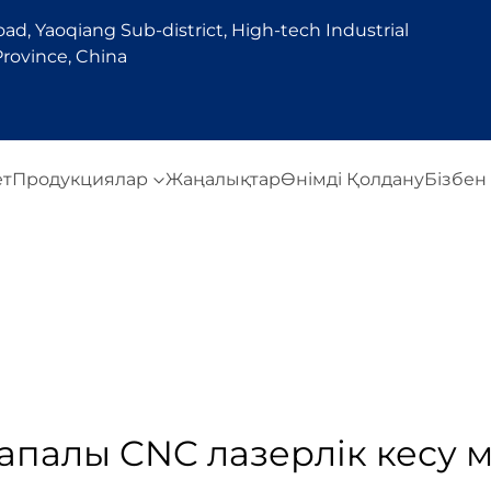
d, Yaoqiang Sub-district, High-tech Industrial
rovince, China
ет
Продукциялар
Жаңалықтар
Өнімді Қолдану
Бізбен
апалы CNC лазерлік кесу