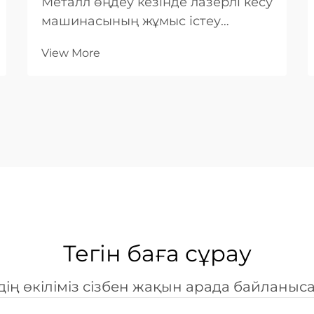
Металл өңдеу кезінде лазерлі кесу
машинасының жұмыс істеу
механикасын түсіну үшін жарықты
View More
күшейту, сәулелерді фокустау
және жылулық энергияның берілуі
арасындағы күрделі өзара
әрекетті қарастыру қажет. Бұл
жоғары деңгейдегі өндірістік
жүйелер...
Тегін баға сұрау
дің өкіліміз сізбен жақын арада байланыс