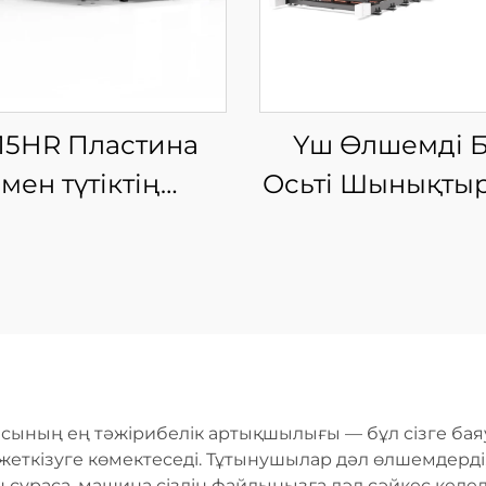
15HR Пластина
Үш Өлшемді 
мен түтіктің
Осьті Шынықты
теграцияланған
Лазерлі Кес
абық айырбас
Машинасы
тформалы шыны
лшықты лазерлі
есу машинасы
сының ең тәжірибелік артықшылығы — бұл сізге ба
е жеткізуге көмектеседі. Тұтынушылар дәл өлшемдерд
сұраса, машина сіздің файлыңызға дәл сәйкес келе