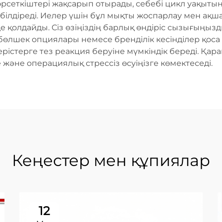
көрсеткіштері жақсарып отырады, себебі цикл уақыты
і білдіреді. Иелер үшін бұл мықты жоспарлау мен ақ
е қолдайды. Сіз өзіңіздің барлық өндіріс сызығыңы
бөлшек опциялары немесе бренділік кесінділер қоса 
рістерге тез реакция беруіне мүмкіндік береді. Қара
е және операциялық стрессіз өсуіңізге көмектеседі.
Кеңестер мен құпиялар
12