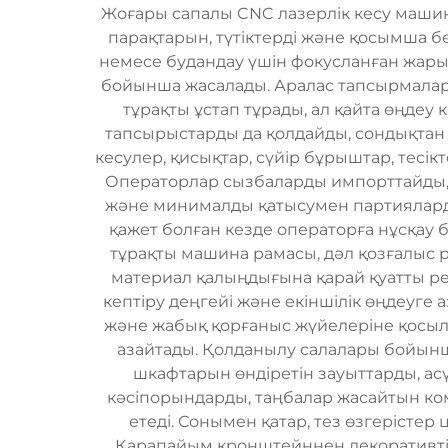
Жоғары сапалы CNC лазерлік кесу маши
парақтарын, түтіктерді және қосымша 
немесе будандау үшін фокусланған жарық
бойынша жасалады. Аралас тапсырмалар
тұрақты ұстап тұрады, ал қайта өңдеу 
тапсырыстарды да қолдайды, сондықтан и
кесулер, қисықтар, сүйір бұрыштар, тесікт
Операторлар сызбаларды импорттайды, 
және минималды қатысумен партияларды і
қажет болған кезде операторға нұсқау 
тұрақты машина рамасы, дәл қозғалыс р
материал қалыңдығына қарай қуатты рет
кептіру деңгейі және екіншілік өңдеуге
және жабық қорғаныс жүйелеріне қосылу
азайтады. Қолданылу салалары бойын
шкафтарын өндіретін зауыттарды, а
кәсіпорындарды, таңбалар жасайтын ко
етеді. Сонымен қатар, тез өзгерістер
Қарапайым кронштейннен декоративті 