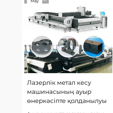
May
Лазерлік метал кесу
машинасының ауыр
өнеркәсіпте қолданылуы