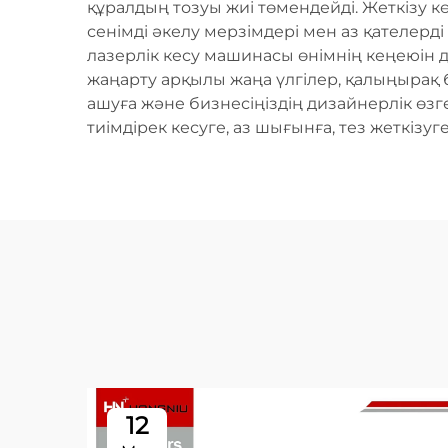
құралдың тозуы жиі төмендейді. Жеткізу 
сенімді әкелу мерзімдері мен аз қателерд
лазерлік кесу машинасы өнімнің кеңеюін д
жаңарту арқылы жаңа үлгілер, қалыңырақ 
ашуға және бизнесіңіздің дизайнерлік өзге
тиімдірек кесуге, аз шығынға, тез жеткізуг
12