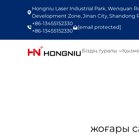
Hongniu Laser Industrial Park, Wenquan Roa
Development Zone, Jinan City, Shandong P
+86-13455152330
[email protected]
+86-13455152330
Біздің туралы
Қызм
жоғары с