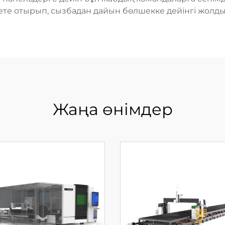
ете отырып, сызбадан дайын бөлшекке дейінгі жолды 
Жаңа өнімдер