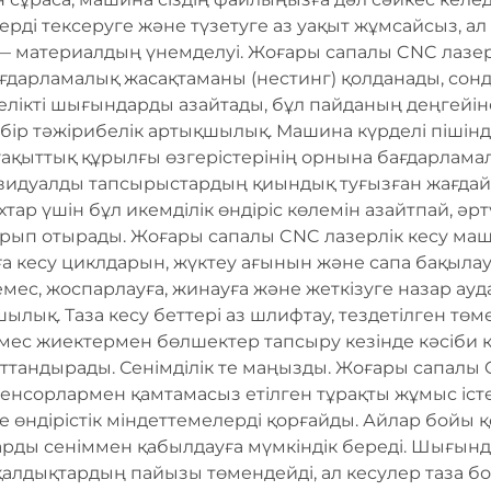
ерді тексеруге және түзетуге аз уақыт жұмсайсыз, а
— материалдың үнемделуі. Жоғары сапалы CNC лазер
дарламалық жасақтаманы (нестинг) қолданады, сонд
елікті шығындарды азайтады, бұл пайданың деңгейіне
 бір тәжірибелік артықшылық. Машина күрделі пішін
 уақыттық құрылғы өзгерістерінің орнына бағдарлам
ндивидуалды тапсырыстардың қиындық туғызған жағдай
хтар үшін бұл икемділік өндіріс көлемін азайтпай, әр
ақсарып отырады. Жоғары сапалы CNC лазерлік кесу м
а кесу циклдарын, жүктеу ағынын және сапа бақыла
емес, жоспарлауға, жинауға және жеткізуге назар ауд
ылық. Таза кесу беттері аз шлифтау, тездетілген тө
емес жиектермен бөлшектер тапсыру кезінде кәсіби кө
тандырады. Сенімділік те маңызды. Жоғары сапалы CN
нсорлармен қамтамасыз етілген тұрақты жұмыс істеу
е өндірістік міндеттемелерді қорғайды. Айлар бойы
рды сеніммен қабылдауға мүмкіндік береді. Шығынд
қалдықтардың пайызы төмендейді, ал кесулер таза бо