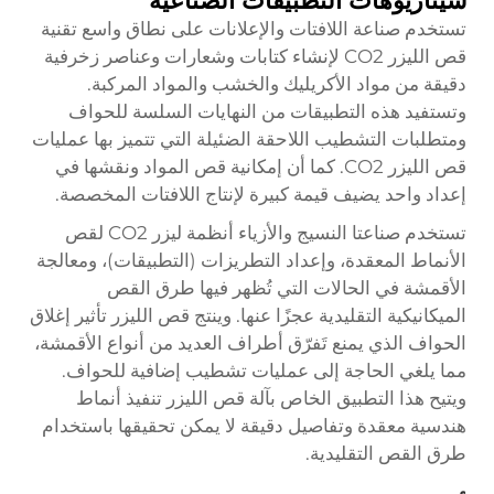
سيناريوهات التطبيقات الصناعية
تستخدم صناعة اللافتات والإعلانات على نطاق واسع تقنية
قص الليزر CO2 لإنشاء كتابات وشعارات وعناصر زخرفية
دقيقة من مواد الأكريليك والخشب والمواد المركبة.
وتستفيد هذه التطبيقات من النهايات السلسة للحواف
ومتطلبات التشطيب اللاحقة الضئيلة التي تتميز بها عمليات
قص الليزر CO2. كما أن إمكانية قص المواد ونقشها في
إعداد واحد يضيف قيمة كبيرة لإنتاج اللافتات المخصصة.
تستخدم صناعتا النسيج والأزياء أنظمة ليزر CO2 لقص
الأنماط المعقدة، وإعداد التطريزات (التطبيقات)، ومعالجة
الأقمشة في الحالات التي تُظهر فيها طرق القص
الميكانيكية التقليدية عجزًا عنها. وينتج قص الليزر تأثير إغلاق
الحواف الذي يمنع تَفرّق أطراف العديد من أنواع الأقمشة،
مما يلغي الحاجة إلى عمليات تشطيب إضافية للحواف.
ويتيح هذا التطبيق الخاص بآلة قص الليزر تنفيذ أنماط
هندسية معقدة وتفاصيل دقيقة لا يمكن تحقيقها باستخدام
طرق القص التقليدية.