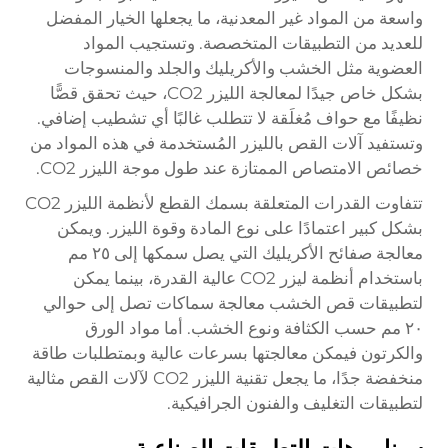
واسعة من المواد غير المعدنية، ما يجعلها الخيار المفضل
للعديد من التطبيقات المتخصصة. وتستجيب المواد
العضوية مثل الخشب والأكريليك والجلد والمنسوجات
بشكل خاص جيدًا لمعالجة الليزر CO2، حيث تحقق قصًّا
نظيفًا مع حواف مُغلَقة لا تتطلب غالبًا أي تشطيب إضافي.
وتستفيد آلات القص بالليزر المُستخدمة في هذه المواد من
خصائص الامتصاص الممتازة عند طول موجة الليزر CO2.
تتفاوت القدرات المتعلقة بسمك القطع لأنظمة الليزر CO2
بشكل كبير اعتمادًا على نوع المادة وقوة الليزر. ويمكن
معالجة صفائح الأكريليك التي يصل سمكها إلى ٢٥ مم
باستخدام أنظمة ليزر CO2 عالية القدرة، بينما يمكن
لتطبيقات قص الخشب معالجة سماكات تصل إلى حوالي
٢٠ مم حسب الكثافة ونوع الخشب. أما مواد الورق
والكرتون فيمكن معالجتها بسرعات عالية وبمتطلبات طاقة
منخفضة جدًا، ما يجعل تقنية الليزر CO2 لآلات القص مثالية
لتطبيقات التغليف والفنون الجرافيكية.