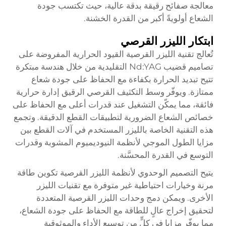
معالجة صفائح رقيقة بدقة عالية، حيث تكتسب جودة
الشعاع أولويةً أكبر من القدرة الخشنة.
ابتكار الليزر القرصي
تُعالج تقنية الليزر القرصية القيود الحرارية المفروضة على
تصاميم قضيب Nd:YAG التقليدية من خلال هندسة مبتكرة
تتيح تبديد الحرارة بكفاءة مع الحفاظ على جودة شعاع
ممتازة. ويوفّر وسط التكثيف القرصي الرقيق إدارة حرارية
فائقة، مما يمكّن التشغيل عند قدرات أعلى مع الحفاظ على
خصائص الشعاع الضرورية لتطبيقات القطع الدقيقة. وتجمع
هذه التقنية الخاصة بالليزر المستخدم في آلات القطع بين
مزايا الطول الموجي لأنظمة النيوديميوم المشوبة وقدرات
التوسع في القدرة المحسَّنة.
يتيح التصميم الوحدوي لأنظمة الليزر القرصية تكوين طاقة
مرنة وخيارات احتياطية غير متوفرة مع تقنيات الليزر
الأخرى. ويمكن دمج وحدات الليزر القرصية المتعددة
لتحقيق إخراج عالٍ للطاقة مع الحفاظ على جودة الشعاع،
مما يوفّر مزايا في كلٍّ من توسيع الأداء والموثوقية