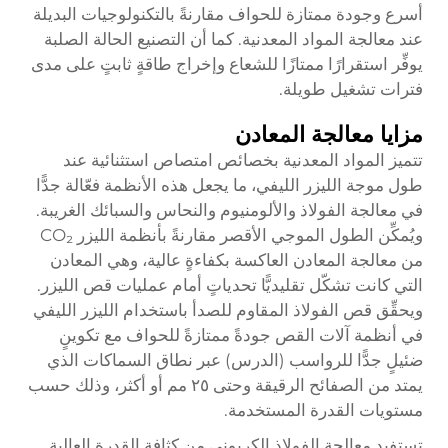
أسرع وجودة ممتازة للحواف مقارنةً بالتكنولوجيات البديلة
عند معالجة المواد المعدنية. كما أن التصنيع الحالة الصلبة
يوفِّر استقرارًا ممتازًا للشعاع وإخراج طاقةٍ ثابتٍ على مدى
فترات تشغيل طويلة.
مزايا معالجة المعادن
تتميز المواد المعدنية بخصائص امتصاص استثنائية عند
طول موجة الليزر الليفي، ما يجعل هذه الأنظمة فعّالة جدًّا
في معالجة الفولاذ والألومنيوم والنحاس والسبائك الغريبة.
ويُمكِّن الطول الموجي الأقصر مقارنةً بأنظمة الليزر CO₂
من معالجة المعادن العاكسة بكفاءةٍ عالية، وهي المعادن
التي كانت تشكّل تقليديًّا تحدياتٍ أمام عمليات قص الليزر.
ويحقِّق قص الفولاذ المقاوم للصدأ باستخدام الليزر الليفي
في أنظمة آلات القص جودةً ممتازةً للحواف مع تكوينٍ
ضئيلٍ جدًّا للرواسب (الدرس) عبر نطاق السماكات الذي
يمتد من الصفائح الرقيقة وحتى ٢٥ مم أو أكثر، وذلك حسب
مستويات القدرة المستخدمة.
تستفيد معالجة الفولاذ الكربوني من كثافة القدرة العالية