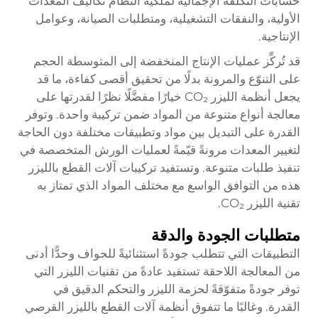
حسابات التكلفة الإجمالية لملكية النظام تكاليف المعدات
الأولية، والنفقات التشغيلية، ومتطلبات الصيانة، وعوامل
الإنتاجية.
قد تُركِّز عمليات الإنتاج المنخفضة إلى المتوسطة الحجم
على التنوّع والمرونة بدلًا من تحقيق أقصى كفاءة، ما قد
يجعل أنظمة الليزر CO₂ خيارًا مفضَّلًا نظرًا لقدرتها على
معالجة أنواع متنوعة من المواد ضمن تركيبة واحدة. وتوفر
القدرة على التبديل بين مواد وتطبيقات مختلفة دون الحاجة
لتغيير المعدات مرونةً قيّمةً لعمليات الورش المتخصصة في
تنفيذ طلبات متنوعة. وتستفيد تركيبات آلات القطع بالليزر
هذه من التوافق الواسع مع مختلف المواد الذي تمتاز به
تقنية الليزر CO₂.
متطلبات الجودة والدقة
التطبيقات التي تتطلب جودةً استثنائيةً للحواف وحدًّا أدنى
من المعالجة اللاحقة تستفيد عادةً من تقنيات الليزر التي
توفر جودةً متفوّقةً لحزمة الليزر والتحكم الدقيق في
القدرة. وغالبًا ما تتفوق أنظمة آلات القطع بالليزر القرصي