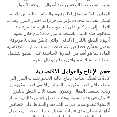
بسبب امتصاصها المحسن عند أطوال الموجة الأطول.
المعادن العاكسة مثل الألومنيوم والنحاس والنحاس الأصفر
تُشكل تحديات محددة تؤثر في قرارات اختيار الليزر. وقد تم
التغلب إلى حد كبير على الصعوبات التاريخية المرتبطة
بمعالجة هذه المواد باستخدام ليزر CO2 من خلال تقنية
أجهزة القطع بالليزر الأليافي، والتي تحقِّق معالجةً موثوقةً
بفضل تحسُّن خصائص الامتصاص. وتمتد اعتبارات انعكاسية
المادة لما هو أبعد من القدرة الأساسية على القطع لتشمل
متطلبات السلامة وتوافق نظام إيصال الحزمة.
حجم الإنتاج والعوامل الاقتصادية
عادةً ما تُفضِّل بيئات الإنتاج عالية الحجم تقنيات الليزر التي
تتطلب أقل قدر ممكن من الصيانة وأقصى قدر ممكن من
وقت التشغيل الفعّال. وتتفوّق أنظمة آلات القطع بالليزر
الألياف في هذه السيناريوهات بفضل خفض تكاليف المواد
الاستهلاكية، وتمديد فترات الخدمة، والحفاظ على خصائص
أداءٍ ثابتةٍ على مدى فترات تشغيل طويلة. ويجب أن تشمل