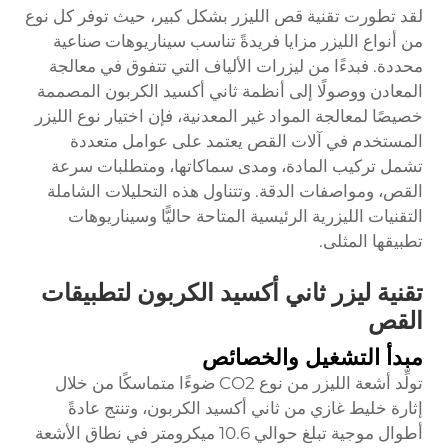
لقد تطورت تقنية قص الليزر بشكل كبير، حيث توفر كل نوع
من أنواع الليزر مزايا فريدةً تناسب سيناريوهات صناعية
محددة. فبدءًا من ليزرات الألياف التي تتفوق في معالجة
المعادن ووصولًا إلى أنظمة ثاني أكسيد الكربون المصممة
خصيصًا لمعالجة المواد غير المعدنية، فإن اختيار نوع الليزر
المستخدم في آلات القص يعتمد على عوامل متعددة
تشمل تركيب المادة، ومدى سماكاتها، ومتطلبات سرعة
القص، ومواصفات الدقة. وتتناول هذه التحليلات الشاملة
التقنيات الليزرية الرئيسية المتاحة حاليًّا وسيناريوهات
تطبيقها المثلى.
تقنية ليزر ثاني أكسيد الكربون لتطبيقات
القص
مبدأ التشغيل والخصائص
تولِّد أشعة الليزر من نوع CO2 ضوءًا متماسكًا من خلال
إثارة خليط غازي من ثاني أكسيد الكربون، وتنتج عادةً
أطوال موجية تبلغ حوالي 10.6 ميكرومتر في نطاق الأشعة