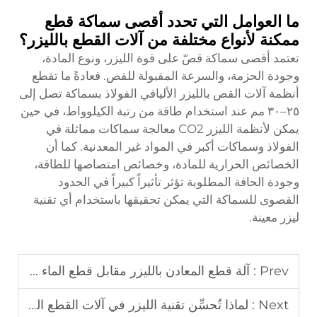
ما العوامل التي تحدد أقصى سماكة قطع
ممكنة لأنواع مختلفة من آلات القطع بالليزر؟
تعتمد أقصى سماكة قصّ على قوة الليزر، ونوع المادة،
وجودة الحزمة، والسرعة المقبولة للقص. فعادةً ما تقطع
أنظمة آلات القص بالليزر الأليافي الفولاذ بسماكة تصل إلى
٢٥–٣٠ مم عند استخدام طاقة من رتبة الكيلوواط، في حين
يمكن لأنظمة الليزر CO2 معالجة سماكات مماثلة في
الفولاذ وسماكات أكبر في المواد غير المعدنية. كما أن
الخصائص الحرارية للمادة، وخصائص امتصاصها للطاقة،
وجودة الحافة المطلوبة تؤثر تأثيراً كبيراً في الحدود
القصوى للسماكة التي يمكن تحقيقها باستخدام أي تقنية
ليزر معينة.
Prev :
آلة قطع المعادن بالليزر مقابل قطع الماء النفاث
Next :
لماذا تُحسِّن تقنية الليزر في آلات القطع الدقة؟