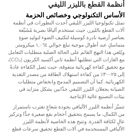
أنظمة القطع بالليزر الليفي
الأساس التكنولوجي وخصائص الحزمة
تمثل تكنولوجيا الليزر الليفي أحدث التطورات في أنظمة
آلات القطع بالليزر، حيث تستخدم أليافًا بصرية مُشَبَّعة
بعناصر أرضية نادرة كوسيلة لتكثيف الضوء لتوليد ضوءٍ
متماسكٍ عند أطوال موجية تبلغ حوالي ١,٠٦٤ ميكرومتر.
ويُلغي هذا النهج القائم على الحالة الصلبة متطلبات التعامل
مع الغازات التي تتطلبها أنظمة ثاني أكسيد الكربون (CO₂)،
مع تحقيق كفاءة كهربائية متفوقة، حيث تصل الكفاءة عادةً
إلى ٢٥–٣٠٪ من كفاءة استهلاك الطاقة من مصدر التغذية
الكهربائية. كما أن التصميم المدمج وانخفاض متطلبات
الصيانة يجعلان الليزر الليفي جذّابين بشكل متزايد في
بيئات التصنيع عالية الإنتاجية.
تتميَّز أنظمة الليزر الأليافي بجودة شعاعٍ تقترب باستمرار
من الكمال، ما يسمح بتحقيق أحجام بقع صغيرة جدًّا وتركيز
عالٍ لكثافة القدرة. وتتيح هذه الخاصية لأنظمة الليزر
الأليافي المستخدمة في آلات القطع تحقيق سرعات قطع