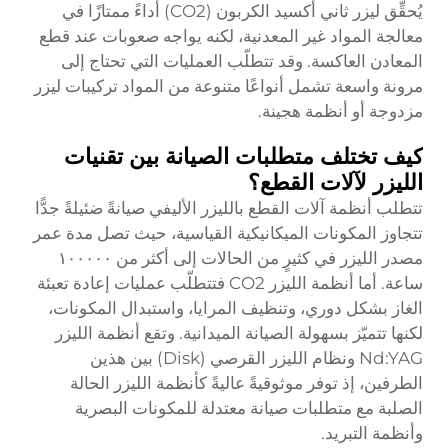
يُحقِّق ليزر ثاني أكسيد الكربون (CO2) أداءً ممتازًا في
معالجة المواد غير المعدنية، لكنه يواجه صعوبات عند قطع
المعادن العاكسة. وقد تتطلّب العمليات التي تحتاج إلى
مرونة واسعة تشمل أنواعًا متنوعة من المواد تركيبات ليزر
مزدوجة أو أنظمة هجينة.
كيف تختلف متطلبات الصيانة بين تقنيات
الليزر لآلات القطع؟
تتطلب أنظمة آلات القطع بالليزر الأليفي صيانةً ضئيلةً جدًّا
تتجاوز المكونات الميكانيكية القياسية، حيث تصل مدة عمر
مصدر الليزر في كثيرٍ من الحالات إلى أكثر من ١٠٠٠٠٠
ساعة. أما أنظمة الليزر CO2 فتتطلّب عمليات إعادة تعبئة
الغاز بشكل دوري، وتنظيف المرايا، واستبدال المكونات،
لكنها تتميّز بسهولة الصيانة الميدانية. وتقع أنظمة الليزر
Nd:YAG ونظام الليزر القرصي (Disk) بين هذين
الطرفين، إذ توفر موثوقيةً عاليةً كأنظمة الليزر الحالة
الصلبة مع متطلبات صيانة معتدلة للمكونات البصرية
وأنظمة التبريد.