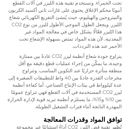
تحت الحمراء. وتستخدم تقنية هذه الليزر في آلات القطع
أنبوبًا محكم الإغلاق يحتوي على غازات ثاني أكسيد الكربون
والنيتروجين والهيليوم، حيث يُنشئ التفريغ الكهربائي شعاع
الليزر. ويجعل الطول الموجي الأطول لليزر من نوع CO2
هذا الليزر فعّالًا بشكل خاص في معالجة المواد غير
المعدنية، لأن هذه المواد تمتص بسهولة الإشعاع تحت
الأحمر عند هذه الترددات.
يتراوح جودة شعاع أنظمة ليزر CO2 عادةً بين ممتازة
وجيدة، ما يمكّن من إجراء عمليات قطع دقيقة مع أقل
منطقة متأثرة حراريًا عند التكوين المناسب. وتتراوح
مخرجات القدرة عادةً بين 40 واط للتطبيقات الصغيرة إلى
عدة كيلوواط في بيئات الإنتاج الصناعي. أما كفاءة أنظمة
ليزر CO2 المستخدمة في آلات القطع فهي تتراوح عمومًا
بين 10% و15%، ما يستلزم أنظمة تبريد قوية لإدارة الحرارة
المهدرة الناتجة أثناء فترات التشغيل الطويلة.
توافق المواد وقدرات المعالجة
تُظهر تقنية قص الليزر CO2 أداءً استثنائيًا عبر مجموعة