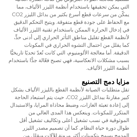
التي يمكن تحقيقها باستخدام أنظمة الليزر الألياف، مما
يمكّن من سرعات قطع أسرع بكثير من بدائل الليزر CO2
مع الحفاظ على جودة قطع متفوقة. ويتيح التحكم الدقيق
في إدخال الحرارة الممكن باستخدام تقنية الليزر الألياف
لأنظمة القطع تقليل مناطق التأثر الحراري إلى أدنى حدٍّ،
كما يقلل من احتمال التشوه الحراري في المكونات
الدقيقة. أما معالجة الألومنيوم، التي كانت تُعدّ تحديًا تاريخيًّا
بسبب مشكلات الانعكاسية، فهي تصبح فعّالة جدًّا باستخدام
أنظمة الليزر الألياف.
مزايا دمج التصنيع
تقل متطلبات الصيانة لأنظمة القطع بالليزر الألياف بشكل
كبير مقارنةً ببدائل الليزر CO2، حيث يتم استبعاد الحاجة
إلى إعادة تعبئة الغازات، وضبط محاذاة المرايا، والاستبدال
المتكرر للمكونات. وينعكس هذا المدى العالي من
الموثوقية في نسب تشغيل أعلى وتكاليف تشغيل أقل
طوال دورة حياة النظام. كما أن تصميم مصدر الليزر
المدمج يسمح بتكوينات أكثر مرونة للآلات ويقلل من