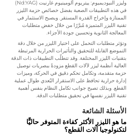
وليزر النيوديميوم: ييتريوم ألومينيوم غارنيت (Nd:YAG)
في هذه التطبيقات الصعبة بفضل خصائص حزمة الليزر
الممتازة وإخراج القدرة المستقر. ويصبح الاستثمار في
تقنية الليزر المتميزة مُبرَّرًا من خلال خفض متطلبات
المعالجة الثانوية وتحسين جودة الأجزاء.
وتؤثر متطلبات التحمل على اختيار الليزر من خلال دقة
التموضع القابلة للتحقيق والتأثيرات الحرارية المرتبطة
بتقنيات الليزر المختلفة. وقد تتطلّب التطبيقات ذات الدقة
العالية أنظمة ليزر لآلات القطع مزودةً ببصريات توصيل
حزمة متقدمة، وتكامل تحكم دقيق في الحركة، وميزات
إدارة حرارية تحافظ على الاستقرار البُعدي طوال عملية
القطع. وبذلك تصبح جوانب تكامل النظام بنفس أهمية
تقنية الليزر نفسها في تحقيق متطلبات الدقة.
الأسئلة الشائعة
ما هو الليزر الأكثر كفاءة المتوفر حاليًّا
لتكنولوجيا آلات القطع؟