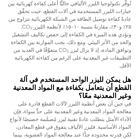
تُوفِّر تكنولوجيا الليزر الأليافي حاليًّا أعلى كفاءة كهربائية بين
خيارات الليزر المستخدمة في آلات القطع، حيث تحقِّق
عادةً كفاءة توصيل الطاقة من الشبكة الكهربائية تتراوح بين
٢٥٪ و٣٠٪، مقارنةً بنسبة ١٠–١٥٪ لأنظمة الليزر CO₂.
وتؤدي هذه الميزة في الكفاءة إلى خفض تكاليف التشغيل
والحد من الأثر البيئي. ومع ذلك، يجب الموازنة بين الكفاءة
وتوافق المادة، إذ لا يزال ليزر CO₂ متفوِّقًا في العديد من
التطبيقات غير المعدنية على الرغم من كفاءته الكهربائية
الأقل.
هل يمكن لليزر الواحد المستخدم في آلة
القطع أن يتعامل بكفاءة مع المواد المعدنية
وغير المعدنية معًا؟
في حين أن بعض أنظمة الليزر لآلات القطع قادرة على
معالجة المواد المعدنية وغير المعدنية على حدٍّ سواء، فإن
الأداء الأمثل يتطلب عادةً تقنية ليزر مُصمَّمة خصيصًا لأنواع
المواد الأساسية. فليزر الألياف يتفوق في قطع المعادن،
لكن قدرته محدودة جدًّا عند معالجة المواد العضوية، بينما