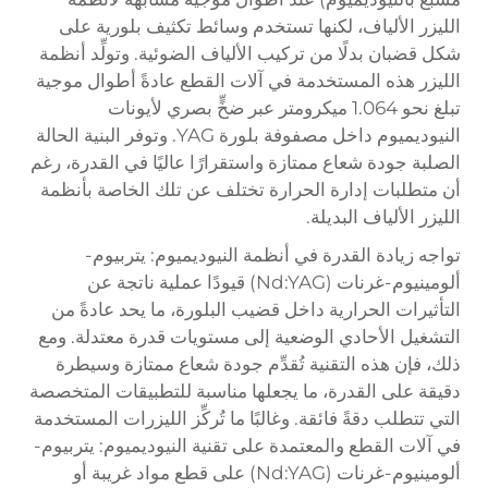
الليزر الألياف، لكنها تستخدم وسائط تكثيف بلورية على
شكل قضبان بدلًا من تركيب الألياف الضوئية. وتولِّد أنظمة
الليزر هذه المستخدمة في آلات القطع عادةً أطوال موجية
تبلغ نحو 1.064 ميكرومتر عبر ضخٍّ بصري لأيونات
النيوديميوم داخل مصفوفة بلورة YAG. وتوفر البنية الحالة
الصلبة جودة شعاع ممتازة واستقرارًا عاليًا في القدرة، رغم
أن متطلبات إدارة الحرارة تختلف عن تلك الخاصة بأنظمة
الليزر الألياف البديلة.
تواجه زيادة القدرة في أنظمة النيوديميوم: يتربيوم-
ألومينيوم-غرنات (Nd:YAG) قيودًا عملية ناتجة عن
التأثيرات الحرارية داخل قضيب البلورة، ما يحد عادةً من
التشغيل الأحادي الوضعية إلى مستويات قدرة معتدلة. ومع
ذلك، فإن هذه التقنية تُقدِّم جودة شعاع ممتازة وسيطرة
دقيقة على القدرة، ما يجعلها مناسبة للتطبيقات المتخصصة
التي تتطلب دقةً فائقة. وغالبًا ما تُركِّز الليزرات المستخدمة
في آلات القطع والمعتمدة على تقنية النيوديميوم: يتربيوم-
ألومينيوم-غرنات (Nd:YAG) على قطع مواد غريبة أو