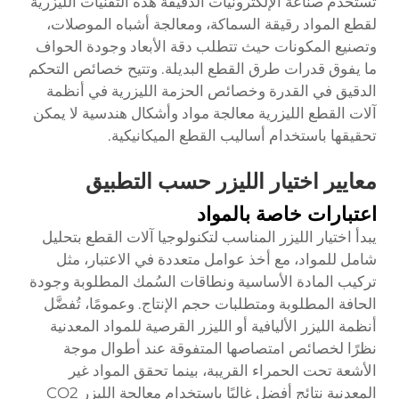
تستخدم صناعة الإلكترونيات الدقيقة هذه التقنيات الليزرية
لقطع المواد رقيقة السماكة، ومعالجة أشباه الموصلات،
وتصنيع المكونات حيث تتطلب دقة الأبعاد وجودة الحواف
ما يفوق قدرات طرق القطع البديلة. وتتيح خصائص التحكم
الدقيق في القدرة وخصائص الحزمة الليزرية في أنظمة
آلات القطع الليزرية معالجة مواد وأشكال هندسية لا يمكن
تحقيقها باستخدام أساليب القطع الميكانيكية.
معايير اختيار الليزر حسب التطبيق
اعتبارات خاصة بالمواد
يبدأ اختيار الليزر المناسب لتكنولوجيا آلات القطع بتحليل
شامل للمواد، مع أخذ عوامل متعددة في الاعتبار، مثل
تركيب المادة الأساسية ونطاقات السُمك المطلوبة وجودة
الحافة المطلوبة ومتطلبات حجم الإنتاج. وعمومًا، تُفضَّل
أنظمة الليزر الأليافية أو الليزر القرصية للمواد المعدنية
نظرًا لخصائص امتصاصها المتفوقة عند أطوال موجة
الأشعة تحت الحمراء القريبة، بينما تحقق المواد غير
المعدنية نتائج أفضل غالبًا باستخدام معالجة الليزر CO2