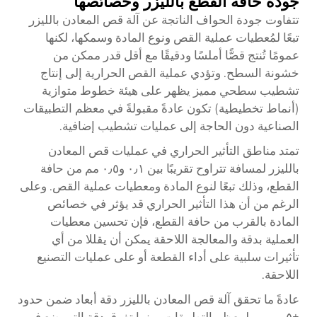
جودة حافة القطع بالليزر وخصائصها
تتفاوت جودة الحواف الناتجة عن آلة قص المعادن بالليزر
تبعًا لمُعطيات عملية القص ونوع المادة وسمكها، لكنها
عمومًا تُنتج قصًّا أملسًا ودقيقًا مع أقل قدر ممكن من
خشونة السطح. وتؤدي عملية القص الحرارية إلى إنتاج
تشطيب سطحي مميز يظهر على هيئة خطوط متوازية
(أنماط تخطيطية) تكون عادةً مقبولةً في معظم التطبيقات
الصناعية دون الحاجة إلى عمليات تشطيب إضافية.
تمتد مناطق التأثير الحراري في عمليات قص المعادن
بالليزر لمسافة تتراوح تقريبًا بين ٠٫١ و٠٫٥ مم من حافة
القطع، وذلك تبعًا لنوع المادة ومعطيات عملية القص. وعلى
الرغم من أن هذا التأثير الحراري قد يؤثر في خصائص
المادة بالقرب من حافة القطع، فإن تحسين معطيات
العملية بدقة والمعالجة اللاحقة يمكن أن يقللا من أي
تأثيرات سلبية على أداء القطعة أو على عمليات التصنيع
اللاحقة.
عادةً ما تحقق آلة قص المعادن بالليزر دقة أبعاد ضمن حدود