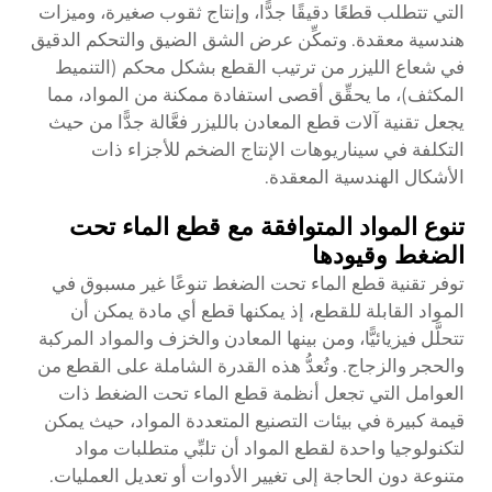
التي تتطلب قطعًا دقيقًا جدًّا، وإنتاج ثقوب صغيرة، وميزات
هندسية معقدة. وتمكِّن عرض الشق الضيق والتحكم الدقيق
في شعاع الليزر من ترتيب القطع بشكل محكم (التنميط
المكثف)، ما يحقِّق أقصى استفادة ممكنة من المواد، مما
يجعل تقنية آلات قطع المعادن بالليزر فعَّالة جدًّا من حيث
التكلفة في سيناريوهات الإنتاج الضخم للأجزاء ذات
الأشكال الهندسية المعقدة.
تنوع المواد المتوافقة مع قطع الماء تحت
الضغط وقيودها
توفر تقنية قطع الماء تحت الضغط تنوعًا غير مسبوق في
المواد القابلة للقطع، إذ يمكنها قطع أي مادة يمكن أن
تتحلَّل فيزيائيًّا، ومن بينها المعادن والخزف والمواد المركبة
والحجر والزجاج. وتُعدُّ هذه القدرة الشاملة على القطع من
العوامل التي تجعل أنظمة قطع الماء تحت الضغط ذات
قيمة كبيرة في بيئات التصنيع المتعددة المواد، حيث يمكن
لتكنولوجيا واحدة لقطع المواد أن تلبِّي متطلبات مواد
متنوعة دون الحاجة إلى تغيير الأدوات أو تعديل العمليات.