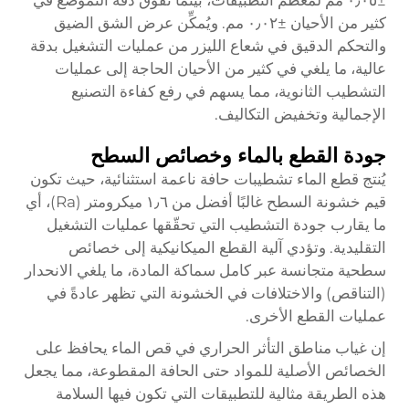
±٠٫٠٥ مم لمعظم التطبيقات، بينما تفوق دقة التموضع في
كثير من الأحيان ±٠٫٠٢ مم. ويُمكِّن عرض الشق الضيق
والتحكم الدقيق في شعاع الليزر من عمليات التشغيل بدقة
عالية، ما يلغي في كثير من الأحيان الحاجة إلى عمليات
التشطيب الثانوية، مما يسهم في رفع كفاءة التصنيع
الإجمالية وتخفيض التكاليف.
جودة القطع بالماء وخصائص السطح
يُنتج قطع الماء تشطيبات حافة ناعمة استثنائية، حيث تكون
قيم خشونة السطح غالبًا أفضل من ١٫٦ ميكرومتر (Ra)، أي
ما يقارب جودة التشطيب التي تحقّقها عمليات التشغيل
التقليدية. وتؤدي آلية القطع الميكانيكية إلى خصائص
سطحية متجانسة عبر كامل سماكة المادة، ما يلغي الانحدار
(التناقص) والاختلافات في الخشونة التي تظهر عادةً في
عمليات القطع الأخرى.
إن غياب مناطق التأثر الحراري في قص الماء يحافظ على
الخصائص الأصلية للمواد حتى الحافة المقطوعة، مما يجعل
هذه الطريقة مثالية للتطبيقات التي تكون فيها السلامة