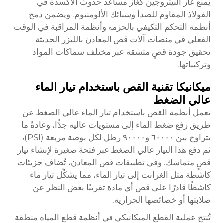
يمنع غاز النيتروجين كغاز مساعد حدوث الأكسدة في
الفولاذ المقاوم للصدأ وسبائك الألومنيوم. ويضمن دمج
أنظمة التحكم التكيفي بالحزمة وأنظمة المراقبة في الوقت
الفعلي في منصات آلات قص المعادن بالليزر الحديثة
تحقيق جودة قصٍ متسقة عبر مختلف سماكات المواد
وتركيباتها.
ميكانيكا تقنية القص باستخدام تيار الماء
عالي الضغط
تعمل أنظمة القص باستخدام تيار الماء عالي الضغط عن
طريق رفع ضغط الماء إلى مستويات عالية جدًّا، وعادةً ما
يتراوح بين ٦٠٠٠٠ و٩٠٠٠٠ رطل لكل بوصة مربعة (PSI)،
ثم دفع هذا التيار عالي الضغط عبر فتحة صغيرة لإنشاء تيار
قصٍ متماسك. وفي تطبيقات قص المعادن، تُضاف جزيئات
كاشطة مثل الغرانت إلى تيار الماء، مما يشكِّل تيار ماء
كاشطًا قادرًا على قص أي مادة تقريبًا بغض النظر عن
صلابتها أو خصائصها الحرارية.
تُنتج عملية القطع الميكانيكي في أنظمة قطع المياه منطقة