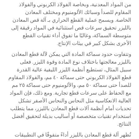
من المواد المعدنية، وبخاصة الفولاذ الكربوني والفولاذ
المقاوم للصدأ وسبائك الألومنيوم ومختلف المعادن
الخاصة. ويسمح عملية القطع الحراري بـ
آلة قص المعادن
بالليزر
تحقيق سرعات قص استثنائية في المواد رقيقة إلى
متوسطة السماكة، وغالبًا ما تفوق أداء تقنيات القطع
الأخرى بشكل كبير في بيئات الإنتاج.
وتتفاوت حدود سماكة المادة التي يمكن لآلة قطع المعادن
بالليزر معالجتها باختلاف نوع المادة وقوة الليزر. فعلى
سبيل المثال، تستطيع أنظمة الليزر الليفية عالية القدرة
قطع الفولاذ الكربوني حتى سماكة ٤٠ مم، والفولاذ المقاوم
للصدأ حتى سماكة ٥٠ مم، والألومنيوم حتى سماكة ٢٥ مم
مع الحفاظ على سرعات قطع تجارية. ومع ذلك، فإن المواد
العالية الانعكاسية مثل النحاس والنحاس الأصفر تشكل
تحديات أمام أنظمة آلات قطع المعادن بالليزر، مما يتطلب
استخدام تقنيات متخصصة أو أساليب بديلة لتحقيق أفضل
النتائج.
تُظهر آلة قطع المعادن بالليزر أداءً متفوقًا في التطبيقات