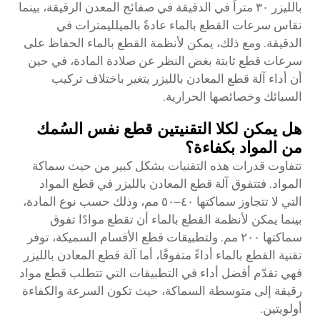
بالليزر ٣٠ متراً في الدقيقة في صفائح المعدن الرقيقة، بينما
تقاس سرعات القطع بالماء عادةً بالميلليمترات في
الدقيقة. ومع ذلك، يمكن لأنظمة القطع بالماء الحفاظ على
سرعات قطع ثابتة بغض النظر عن صلادة المادة، في حين
أن أداء آلة قطع المعادن بالليزر يتغير باختلاف تركيب
السبائك وخصائصها الحرارية.
هل يمكن لكلا التقنيتين قطع نفس السُمك
من المواد بكفاءة؟
تتفاوت قدرات هذه التقنيات بشكل كبير من حيث سماكة
المواد. فتتفوق آلة قطع المعادن بالليزر في قطع المواد
التي لا تتجاوز سماكتها ٤٠–٥٠ مم، وذلك حسب نوع المادة،
بينما يمكن لأنظمة القطع بالماء أن تقطع موادًا تفوق
سماكتها ٢٠٠ مم. ولتطبيقات قطع الأقسام السميكة، توفر
تقنية القطع بالماء أداءً متفوقًا، أما آلة قطع المعادن بالليزر
فهي تقدّم أفضل أداء في التطبيقات التي تتطلب قطع مواد
رقيقة إلى متوسطة السماكة، حيث تكون السرعة والكفاءة
أولويتين.