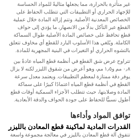
غير متأثرة بالحرارة، مما يجعلها مثاليةً للمواد الحساسة
للإجهاد الحراري أو التطبيقات التي تتطلب الحفاظ على
الخصائص المعدنية الأصلية. وتتم إزالة المادة خلال عملية
القطع عبر التآكل بدلًا من الانصهار، ما يؤدي إلى حواف
قطع تحافظ على خصائص المادة الأصلية طوال السماكة
الكاملة. ويُلغي هذا الأسلوب البارد للقطع أي مخاوف تتعلق
بالتشوه الحراري أو التغيرات في البنية المجهرية للمادة.
تتراوح عرض شق القطع في أنظمة قطع المياه عادةً بين
٠٫٨ مم و١٫٥ مم، وهو أعرض من شقوق الليزر لكنه لا يزال
يوفر دقة ممتازة لمعظم التطبيقات. ويعتمد معدل سرعة
القطع في أنظمة قطع المياه اعتمادًا كبيرًا على سماكة
المادة وصلابتها، حيث تتطلب الأجزاء السمكية أوقات قطع
أطول نسبيًّا للحفاظ على جودة الحواف والدقة الأبعادية.
توافق المواد وأداءها
القدرات المادية لماكينة قطع المعادن بالليزر
تتفوق آلة قطع المعادن بالليزر في معالجة مجموعة واسعة