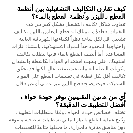
كيف تقارن التكاليف التشغيلية بين أنظمة
القطع بالليزر وأنظمة القطع بالماء؟
تتفاوت هياكل تكاليف التشغيل بشكل كبير بين هذه
التقنيات. فعادةً ما تمتلك آلة قطع المعادن بالليزر تكاليف
تشغيل أقل لكل ساعة نظراً لكفاءتها الكهربائية العالية
واحتياجها المحدود جداً للمواد الاستهلاكية، باستثناء غازات
المساعدة. أما أنظمة القطع بالماء فإنها تتطلب تكاليف
استهلاك أعلى بسبب استخدام المواد الكاشطة واستبدال
مكونات النظام العاملة تحت ضغط عالٍ، لكنها قد تحقّق
تكاليف أقل لكل قطعة في تطبيقات القطع على المواد
السميكة، حيث يصبح قطع الليزر غير عملي أو غير فعّال.
أي من هاتين التقنيتين توفر جودة حواف
أفضل للتطبيقات الدقيقة؟
تختلف خصائص جودة الحواف وفقًا لمتطلبات التطبيق.
وتُنتج عملية القطع بالتيار المائي تشطيبات سطحية متفوقة
دون مناطق متأثرة بالحرارة، ما يجعلها مثاليةً للتطبيقات