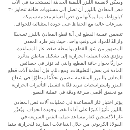
ويمكن لأنظمة الليزر الليفية الحديثة المستخدمة في آلات
قص المعادن بالليزر أن تصل إلى مستويات طاقة تتجاوز ٣٠
كيلوواط، مما يمكّنها من قص أقسام معدنية سميكة
بسرعات عالية مع الحفاظ على جودة استثنائية للحواف.
تتضمن عملية القطع في آلة قطع المعادن بالليزر تسخينًا
وازالةً للمواد في وقتٍ واحد، حيث يتم طرد المعدن
المصهور من شق القطع بواسطة ضغط غاز المساعدة.
وتؤدي هذه العملية الحرارية إلى تشكيل مناطق متأثرة
حراريًّا بجوار حافة القطع، والتي قد تؤثر في خصائص
المادة في بعض التطبيقات. ومع ذلك، فإن أنظمة آلات قطع
المعادن بالليزر المتقدمة تتضمن تحكُّمًا متطوِّرًا في شعاع
الليزر واستراتيجيات تبريد فعَّالة لتقليل التأثيرات الحرارية
مع تحقيق أقصى سرعة ودقة في عملية القطع.
يؤثر اختيار غاز المساعدة في عمليات آلات قص المعادن
بالليزر تأثيرًا كبيرًا على أداء القص وجودة الحواف. ويُعزِّز
غاز الأكسجين كغاز مساعد عملية القص السريعة في
الفولاذ الكربوني من خلال التفاعلات الطاردة للحرارة، بينما