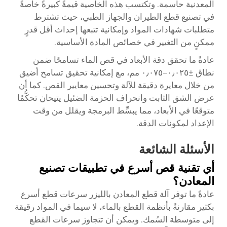
المعدنية حاسمة. وتكتسب هذه الخاصية قيمةً كبيرةً خاصةً
في تصنيع قطع الطيران والجهاز الطبي، حيث تشترط
متطلبات شهادات المواد وإمكانية تتبعها إحداث أقل قدرٍ
ممكنٍ من التغيير في خصائص المادة الأساسية.
عادةً ما تحقق دقة الأبعاد في قص الماء تسامحًا ضمن
نطاق ±٠٫٠٢٥–٠٫٠٧٥ مم، مع إمكانية تحقيق تسامح أضيق
من خلال معايرة دقيقة للآلة وتحسين معايير القص. كما أن
عرض الشق الثابت وانحراف الحزمة الضئيل يتيحان تحكُّمًا
متوقعًا في الأبعاد، مما يبسِّط البرمجة ويقلل من وقت
الإعداد لمكونات الدقة.
الأسئلة الشائعة
أي تقنية قص أسرع في تطبيقات تصنيع
المعادن؟
عادةً ما توفر آلة قطع المعادن بالليزر سرعات قطع أسرع
بكثير مقارنةً بأنظمة القطع بالماء، لا سيما في المواد رقيقة
إلى متوسطة السُمك. ويمكن أن تتجاوز سرعات القطع