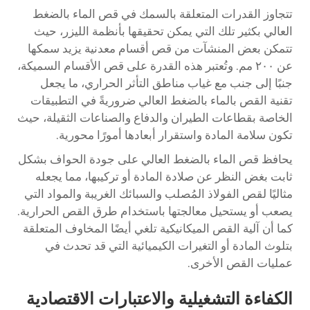
تتجاوز القدرات المتعلقة بالسمك في قص الماء بالضغط
العالي بكثير تلك التي يمكن تحقيقها بأنظمة الليزر، حيث
تتمكن بعض المنشآت من قص أقسام معدنية يزيد سمكها
عن ٢٠٠ مم. وتُعتبر هذه القدرة على قص الأقسام السميكة،
جنبًا إلى جنب مع غياب مناطق التأثر الحراري، ما يجعل
تقنية القص بالماء بالضغط العالي ضروريةً في التطبيقات
الخاصة بقطاعات الطيران والدفاع والصناعات الثقيلة، حيث
تكون سلامة المادة واستقرار أبعادها أمورًا محورية.
يحافظ قص الماء بالضغط العالي على جودة الحواف بشكل
ثابت بغض النظر عن صلادة المادة أو تركيبها، مما يجعله
مثاليًا لقص الفولاذ المُصلب والسبائك الغريبة والمواد التي
يصعب أو يستحيل معالجتها باستخدام طرق القص الحرارية.
كما أن آلية القص الميكانيكية تلغي أيضًا المخاوف المتعلقة
بتلوث المادة أو التغيرات الكيميائية التي قد تحدث في
عمليات القص الأخرى.
الكفاءة التشغيلية والاعتبارات الاقتصادية