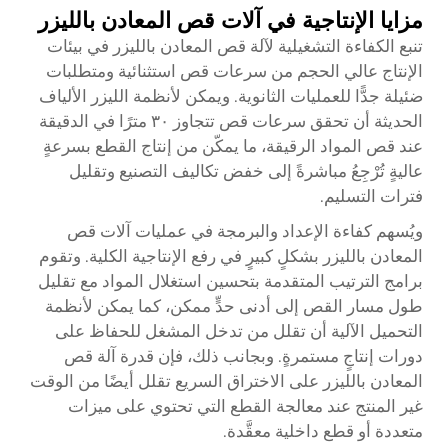
مزايا الإنتاجية في آلات قص المعادن بالليزر
تنبع الكفاءة التشغيلية لآلة قص المعادن بالليزر في بيئات
الإنتاج عالي الحجم من سرعات قص استثنائية ومتطلبات
ضئيلة جدًّا للعمليات الثانوية. ويمكن لأنظمة الليزر الألياف
الحديثة أن تحقق سرعات قص تتجاوز ٣٠ مترًا في الدقيقة
عند قص المواد الرقيقة، ما يمكّن من إنتاج القطع بسرعةٍ
عاليةٍ تُرْجِعُ مباشرةً إلى خفض تكاليف التصنيع وتقليل
فترات التسليم.
ويُسهم كفاءة الإعداد والبرمجة في عمليات آلات قص
المعادن بالليزر بشكلٍ كبيرٍ في رفع الإنتاجية الكلية. وتقوم
برامج الترتيب المتقدمة بتحسين استغلال المواد مع تقليل
طول مسار القص إلى أدنى حدٍّ ممكن، كما يمكن لأنظمة
التحميل الآلية أن تقلل من تدخل المشغل للحفاظ على
دورات إنتاجٍ مستمرةٍ. وبجانب ذلك، فإن قدرة آلة قص
المعادن بالليزر على الاختراق السريع تقلل أيضًا من الوقت
غير المنتج عند معالجة القطع التي تحتوي على ميزات
متعددة أو قطع داخلية معقَّدة.