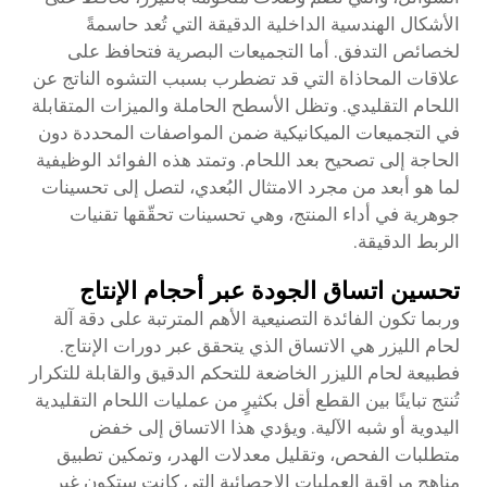
الأشكال الهندسية الداخلية الدقيقة التي تُعد حاسمةً
لخصائص التدفق. أما التجميعات البصرية فتحافظ على
علاقات المحاذاة التي قد تضطرب بسبب التشوه الناتج عن
اللحام التقليدي. وتظل الأسطح الحاملة والميزات المتقابلة
في التجميعات الميكانيكية ضمن المواصفات المحددة دون
الحاجة إلى تصحيح بعد اللحام. وتمتد هذه الفوائد الوظيفية
لما هو أبعد من مجرد الامتثال البُعدي، لتصل إلى تحسينات
جوهرية في أداء المنتج، وهي تحسينات تحقّقها تقنيات
الربط الدقيقة.
تحسين اتساق الجودة عبر أحجام الإنتاج
وربما تكون الفائدة التصنيعية الأهم المترتبة على دقة آلة
لحام الليزر هي الاتساق الذي يتحقق عبر دورات الإنتاج.
فطبيعة لحام الليزر الخاضعة للتحكم الدقيق والقابلة للتكرار
تُنتج تباينًا بين القطع أقل بكثيرٍ من عمليات اللحام التقليدية
اليدوية أو شبه الآلية. ويؤدي هذا الاتساق إلى خفض
متطلبات الفحص، وتقليل معدلات الهدر، وتمكين تطبيق
مناهج مراقبة العمليات الإحصائية التي كانت ستكون غير