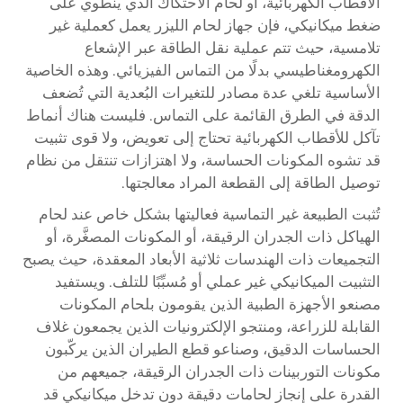
الأقطاب الكهربائية، أو لحام الاحتكاك الذي ينطوي على
ضغط ميكانيكي، فإن جهاز لحام الليزر يعمل كعملية غير
تلامسية، حيث تتم عملية نقل الطاقة عبر الإشعاع
الكهرومغناطيسي بدلًا من التماس الفيزيائي. وهذه الخاصية
الأساسية تلغي عدة مصادر للتغيرات البُعدية التي تُضعف
الدقة في الطرق القائمة على التماس. فليست هناك أنماط
تآكل للأقطاب الكهربائية تحتاج إلى تعويض، ولا قوى تثبيت
قد تشوه المكونات الحساسة، ولا اهتزازات تنتقل من نظام
توصيل الطاقة إلى القطعة المراد معالجتها.
تُثبت الطبيعة غير التماسية فعاليتها بشكل خاص عند لحام
الهياكل ذات الجدران الرقيقة، أو المكونات المصغَّرة، أو
التجميعات ذات الهندسات ثلاثية الأبعاد المعقدة، حيث يصبح
التثبيت الميكانيكي غير عملي أو مُسبِّبًا للتلف. ويستفيد
مصنعو الأجهزة الطبية الذين يقومون بلحام المكونات
القابلة للزراعة، ومنتجو الإلكترونيات الذين يجمعون غلاف
الحساسات الدقيق، وصناعو قطع الطيران الذين يركّبون
مكونات التوربينات ذات الجدران الرقيقة، جميعهم من
القدرة على إنجاز لحامات دقيقة دون تدخل ميكانيكي قد