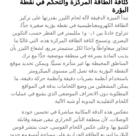
كثافة الطاقة المركزة والتحكم في نقطة
البؤرة
تبدأ الميزة الدقيقة لآلة لحام الليزر بقدرتها على تركيز
الطاقة الكهرومغناطيسية في نقطة بؤرية صغيرة جدًّا،
تتراوح عادةً بين ٠٫١ و١ ملليمتر في القطر حسب التكوين
البصري. وتسمح كثافة الطاقة المركزة هذه، التي غالبًا ما
تتجاوز ميغاواطًا واحدًا لكل سنتيمتر مربع، لشعاع الليزر بأن
يذيب المادة بسرعة في منطقة موضعية جدًّا مع ترك
المناطق المحيطة بها غير متأثرة نسبيًّا. ويمكن تحديد موقع
النقطة البؤرية بدقة تصل إلى مستوى الميكرومتر
باستخدام أنظمة بصريات دقيقة وأنظمة حركة دقيقة، ما
يمكن المشغلين من وضع اللحامات بدقة في المواقع
المطلوبة دون الانحراف الموضعي الذي يشيع في عمليات
اللحام التقليدية اليدوية أو شبه الآلية.
تنعكس هذه الدقة المكانية مباشرةً في تحسين جودة
الوصلات، لأن منطقة التأثير الحراري تبقى ضيقة وقابلة
للتنبؤ بها. وعلى عكس اللحام القوسي، حيث ينتشر قوس
البلازما لتوزيع الطاقة الحرارية على مساحة أوسع مع حدود