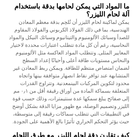
ما المواد التي يمكن لحامها بدقة باستخدام
آلة لحام الليزر؟
يمكن لماكينة لحام الليزر أن تُلحِم بدقة معظم المعادن
الهندسية، بما في ذلك الفولاذ الكربوني والفولاذ المقاوم
للصدأ وسبائك الألومنيوم والتيتانيوم وسبائك النيكل والمواد
النحاسية، رغم أن كل مادة تتطلب اعتبارات محددة لاختيار
المعايير المثلى. وتتطلب المواد العاكسة مثل الألومنيوم
والنحاس مستويات طاقة أعلى وأحيانًا إعداد السطح
لضمان امتصاص منتظم للطاقة. ويمكن ربط المعادن غير
المتشابهة عند توافر نقاط انصهار متوافقة بينها واتجاه
محدود لتكوين المركبات البينمعدنية. وتتراوح القدرات
المتعلقة بسماكة المادة من أوراق رقيقة أقل من ٠٫١ مم
إلى صفائح يبلغ سمكها عدة سنتيمترات، وذلك حسب قوة
الليزر وتصميم الوصلة، مع ظهور مزايا الدقة بشكل أوضح
في التطبيقات التي تتطلب سماكات رقيقة إلى متوسطة،
حيث يؤثر التحكم الحراري تأثيرًا بالغ الأهمية على الجودة.
كيف تقارن دقة لحام الليزر مع طرق اللحام