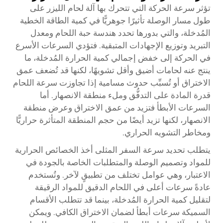
تؤثر سرعة الحركة التي تتحرك بها آلة لحام الليزر على
طول مسار الوصلة تأثيرًا جوهريًّا في كمية الطاقة الخطية
المُدخلة، والتي بدورها تحدد هندسة حبة اللحام ومعدل
التبريد وتوزيع الإجهادات المتبقية. فتؤدي السرعات الأسرع
في الحركة إلى خفض إجمالي كمية الحرارة المُدخلة، ما
ينتج عنه لحامات أضيق وأقل تشويهًا، لكنها قد تُضعف عمق
الاختراق أو تُسبِّب حدوث مسامية إذا تجاوزت سرعة اللحام
قدرة المادة على التدفُّق وملء منطقة الانصهار. أما
السرعات الأبطأ فتزيد من عمق الاختراق وعرض منطقة
الانصهار، لكنها تزيد أيضًا من حجم المنطقة المتأثرة حراريًّا
ومخاطر التشويه الحراري.
يتطلب تحديد سرعة السفر المثلى أخذ الخصائص الحرارية
للمواد وتصميم الوصلة والمتطلبات الخاصة بالجودة في
الاعتبار، وهي عوامل تختلف من تطبيقٍ لآخر. وتُستخدم
عادةً سرعات أعلى في اللحام الدقيق للمواد الرقيقة
لتقليل كمية الحرارة المُدخلة، بينما قد تتطلب الأقسام
السميكة سرعات أبطأ لضمان الاختراق الكافي. ويمكن