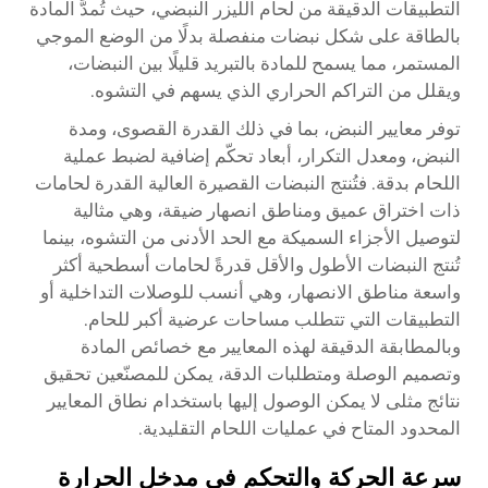
التطبيقات الدقيقة من لحام الليزر النبضي، حيث تُمدَّ المادة
بالطاقة على شكل نبضات منفصلة بدلًا من الوضع الموجي
المستمر، مما يسمح للمادة بالتبريد قليلًا بين النبضات،
ويقلل من التراكم الحراري الذي يسهم في التشوه.
توفر معايير النبض، بما في ذلك القدرة القصوى، ومدة
النبض، ومعدل التكرار، أبعاد تحكّم إضافية لضبط عملية
اللحام بدقة. فتُنتج النبضات القصيرة العالية القدرة لحامات
ذات اختراق عميق ومناطق انصهار ضيقة، وهي مثالية
لتوصيل الأجزاء السميكة مع الحد الأدنى من التشوه، بينما
تُنتج النبضات الأطول والأقل قدرةً لحامات أسطحية أكثر
واسعة مناطق الانصهار، وهي أنسب للوصلات التداخلية أو
التطبيقات التي تتطلب مساحات عرضية أكبر للحام.
وبالمطابقة الدقيقة لهذه المعايير مع خصائص المادة
وتصميم الوصلة ومتطلبات الدقة، يمكن للمصنّعين تحقيق
نتائج مثلى لا يمكن الوصول إليها باستخدام نطاق المعايير
المحدود المتاح في عمليات اللحام التقليدية.
سرعة الحركة والتحكم في مدخل الحرارة