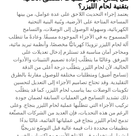
بتقنية لحام الليزر؟
يعتمد إجراء التحديث اللاحق على عدة عوامل، من بينها
المساحة المتاحة على الأرضية، وبُنية البنية التحتية
الكهربائية، وسهولة الوصول إلى الوصلات، والتسامح
المسموح به في الأجزاء الموجودة مسبقًا. وعادةً ما تتطلب
آلة لحام الليزر تزويدًا كهربائيًّا مخصصًا، وأنظمة تبريد مائية،
ومحاجر أمان مناسبة قد تستلزم إدخال تعديلات على
المرفق. وغالبًا ما يتطلّب إعادة تصميم التثبيتات والأدوات
الحالية، لأن لحام الليزر يتطلّب درجة أعلى من الدقة
(تسامح أضيق) ومتطلبات مختلفة للوصول مقارنةً بالطرق
التقليدية. وقد تحتاج تصاميم الأجزاء إلى التعديل لتحسين
تكوينات الوصلات بما يناسب لحام الليزر، كما قد يتطلّب
ذلك تشديد التسامح في العمليات السابقة لضمان جودة
تركيب الأجزاء التي تتطلّبها عملية لحام الليزر بنجاح. وعلى
الرغم من هذه التحديات، فإن العديد من الشركات المصنِّعة
تدمج لحام الليزر بنجاح في عملياتها القائمة، غالبًا بدءًا
بتطبيقات محددة ذات قيمة عالية قبل التوسّع تدريجيًّا
ليشمل استخدامه في الإنتاج الأوسع مع اكتساب الخبرة