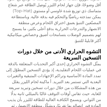
أقل وضوحًا، فإن جهاز لحام الليزر يُوصِل الطاقة عبر شعاع
متماسك ذي توزيع شدة غاوسي أو مستوي (Top-Hat)
يمكن نمذجته رياضيًّا والتحكم فيه بدقة عالية. وباستطاعة
المصنّعين التنبؤ بعمق اختراق اللحام وعرض منطقة
الانصهار والتدرجات الحرارية بدقةٍ أعلى بكثير، ما يسمح
لهم بتصميم الوصلات بتسامحات أضيق وخصائص ميكانيكية
أكثر قابليةً للتنبؤ.
التشوه الحراري الأدنى من خلال دورات
التسخين السريعة
يمثّل التشوه الحراري إحدى أكبر التحديات المتعلقة بالدقة
في عمليات اللحام التقليدية، إذ يؤدي التسخين المطوّل إلى
تمدد المادة الأساسية وتراكم الإجهادات المتبقية والتغيرات
البعدية التي تستمر بعد التبريد. أ
ماكينة لحام الليزر
يقلل
من هذه المشكلات من خلال دورات تسخين وتبريد سريعة
للغاية، حيث تقاس أوقات التوقف غالبًا بالميللي ثانية بدلًا
من الثواني. ويسمح الكثافـة العالية للطاقة للليزر بأن يذيب
المادة فور اتصاله بها تقريبًا، ويشكّل منطقة الانصهار، ثم