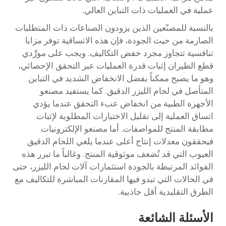
عملية في العمليات ذات التباين العالي.
بالنسبة للمصنّعين الذين يزودون الصناعات ذات المتطلبات
الصارمة من حيث الجودة، فإن هذه الاتساقية توفر مزايا
تنافسية تتجاوز مجرد خفض التكاليف. ويجب على مورِّدي
قطع الطيران إثبات قدرة العمليات عبر التحقق الإحصائي،
وهو ما يصبح ممكناً بفضل الانخفاض الشديد في التباين
المتأصل في لحام الليزر الدقيق. كما يستفيد مصنعو
الأجهزة الطبية من انخفاض عبء التحقق عندما يؤدي
اتساق العملية إلى تقليل الاختبارات المطلوبة لإثبات
مطابقة المنتج للمواصفات. أما مصنعو الإلكترونيات
فيحققون معدلات إنتاج أعلى عندما يلغي اللحام الدقيق
العيوب التي قد تُضعف موثوقية المنتج. وغالباً ما تبرر هذه
الفوائد المرتبطة بالجودة استثمارات آلات لحام الليزر، حتى
في الحالات التي تبدو فيها المقارنات المباشرة للتكاليف مع
الطرق التقليدية أقل جاذبية.
الأسئلة الشائعة