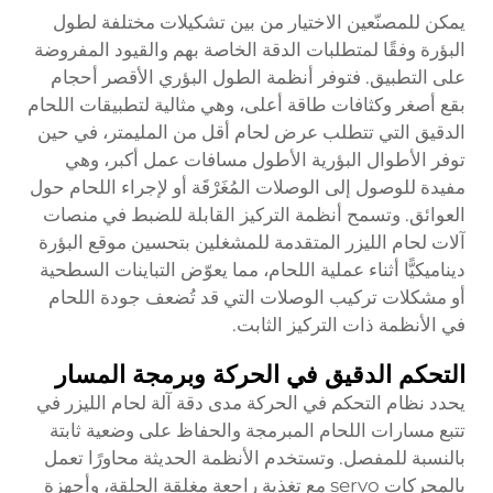
يمكن للمصنّعين الاختيار من بين تشكيلات مختلفة لطول
البؤرة وفقًا لمتطلبات الدقة الخاصة بهم والقيود المفروضة
على التطبيق. فتوفر أنظمة الطول البؤري الأقصر أحجام
بقع أصغر وكثافات طاقة أعلى، وهي مثالية لتطبيقات اللحام
الدقيق التي تتطلب عرض لحام أقل من المليمتر، في حين
توفر الأطوال البؤرية الأطول مسافات عمل أكبر، وهي
مفيدة للوصول إلى الوصلات المُغَرْقَة أو لإجراء اللحام حول
العوائق. وتسمح أنظمة التركيز القابلة للضبط في منصات
آلات لحام الليزر المتقدمة للمشغلين بتحسين موقع البؤرة
ديناميكيًّا أثناء عملية اللحام، مما يعوّض التباينات السطحية
أو مشكلات تركيب الوصلات التي قد تُضعف جودة اللحام
في الأنظمة ذات التركيز الثابت.
التحكم الدقيق في الحركة وبرمجة المسار
يحدد نظام التحكم في الحركة مدى دقة آلة لحام الليزر في
تتبع مسارات اللحام المبرمجة والحفاظ على وضعية ثابتة
بالنسبة للمفصل. وتستخدم الأنظمة الحديثة محاورًا تعمل
بالمحركات servo مع تغذية راجعة مغلقة الحلقة، وأجهزة