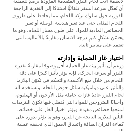
لأنظمة آلات لحام الليزر المتقدمة المزودة برصدٍ للعملية
أن تُعدِّل سرعة السفر تلقائيًّا استنادًا إلى التغذية الراجعة
الفورية حول سلوك بركة اللحام، مما يحافظ على ظروف
اللحام المثلى حتى عند تغير هندسة الوصلة أو تغير
الخصائص المادية للمواد على طول مسار اللحام، وهو ما
يحسّن بشكلٍ كبيرٍ درجة الاتساق مقارنةً بالأساليب التي
تعتمد على معايير ثابتة.
اختيار غاز الحماية وإدارته
ورغم أن تأثير بيئة غاز الحماية أقل وضوحًا مقارنةً بقدرة
الليزر أو سرعة الحركة، فإنه يؤثر تأثيرًا كبيرًا على دقة
اللحام من خلال منع الأكسدة والتحكم في تكوّن البلازما
والتأثير على ديناميكية سائل حوض اللحام. وتستخدم آلة
لحام الليزر عادةً غازات خاملة مثل الأرجون أو الهيليوم،
وأحيانًا النيتروجين للمواد التي يُفضّل فيها تكوّن النتريدات
لمنحها خصائص مفيدة. ويؤثر اختيار الغاز على خصائص
التأين للبلازما الناتجة عن الليزر، وهو ما يؤثر بدوره على
كفاءة اقتران الطاقة واتساق العمق الذي تحققه عملية