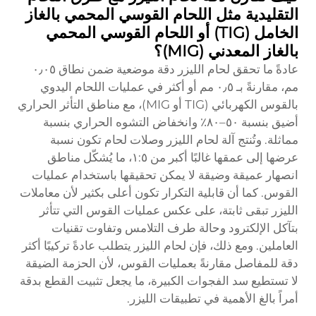
التقليدية مثل اللحام القوسي المحمي بالغاز
الخامل (TIG) أو اللحام القوسي المحمي
بالغاز المعدني (MIG)؟
عادةً ما تحقق لحام الليزر دقة موضعية ضمن نطاق ٠٫٠٥
مم، مقارنةً بـ ٠٫٥ مم أو أكثر في عمليات اللحام اليدوي
بالقوس الكهربائي (TIG أو MIG)، مع مناطق التأثر الحراري
أضيق بنسبة ٥٠–٨٠٪ وانخفاض التشوه الحراري بنسبة
مماثلة. وتُنتج آلة لحام الليزر وصلات لحام تكون نسبة
عرضها إلى عمقها غالبًا أكبر من ١:٥، ما يُشكّل مناطق
انصهار عميقة وضيقة لا يمكن تحقيقها باستخدام عمليات
القوس. كما أن قابلية التكرار تكون أعلى بكثير لأن معاملات
الليزر تبقى ثابتة، على عكس عمليات القوس التي تتأثر
بتآكل الإلكترود وحالة طرف التلامس وتفاوت تقنيات
العاملين. ومع ذلك، فإن لحام الليزر يتطلب عادةً تركيبًا أكثر
دقة للمفاصل مقارنةً بعمليات القوس، لأن الحزمة الضيقة
لا تستطيع سد الفجوات الكبيرة، ما يجعل تثبيت القطع بدقة
أمراً بالغ الأهمية في تطبيقات الليزر.