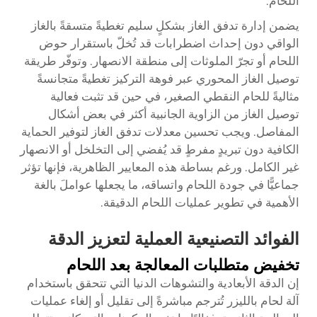
اللحام.
يضمن إدارة تدفق الغاز بشكلٍ سليم تغطيةً متسقةً بالغاز
الواقي دون إحداث اضطرابات قد تُخلّ باستقرار حوض
اللحام أو تجرّ الملوثات إلى منطقة الانصهار. وتوفّر طريقة
توصيل الغاز المحوري عبر فوهة التركيز تغطيةً متجانسةً
مثاليةً للحام النقطي الصغير، في حين قد تثبت فعالية
توصيل الغاز من الزاوية الجانبية أكثر في بعض أشكال
المفاصل. ويجب تحسين معدلات تدفق الغاز لتوفير الحماية
الكافية دون تبريدٍ مفرطٍ قد يُفضي إلى التخلخل أو الانصهار
غير الكامل. ورغم بساطة هذه المعايير الظاهرية، فإنها تؤثر
جماعيًّا في جودة اللحام واتساقه، ما يجعلها عواملَ بالغة
الأهمية في تطوير عمليات اللحام الدقيقة.
الفوائد التصنيعية العملية لتعزيز الدقة
تخفيض متطلبات المعالجة بعد اللحام
إن الدقة الأبعادية والتشوهات الدنيا التي تتحقق باستخدام
آلة لحام بالليزر تُترجم مباشرةً إلى تقليل أو إلغاء عمليات