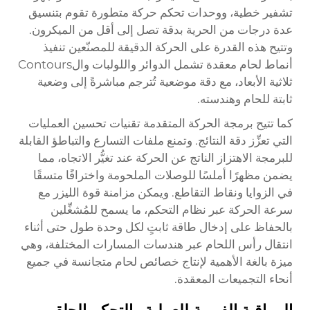
تشفير خطية، ووحدات تحكم حركة متطورة تقوم بتنسيق
عدة درجات من الحرية بدقة تصل إلى أقل من الميكرون.
وتتيح هذه القدرة على الحركة الدقيقة للمصنّعين تنفيذ
أنماط لحام معقدة تشمل الدوائر واللولبات والContours
ثلاثية الأبعاد، مع دقة موضعية تُترجم مباشرةً إلى وضعية
ثابتة للحام وهندسته.
كما تتيح برمجة الحركة المتقدمة تقنيات تحسين العمليات
التي تعزِّز دقة النتائج. وتمنع ملفات التسارع والتباطؤ القابلة
للبرمجة الاهتزاز الناتج عن الحركة عند تغيُّر الاتجاه، مما
يضمن مظهرًا أملسًا للوصلات الملحومة واختراقًا متسقًا
في الزوايا ونقاط التقاطع. ويمكن مزامنة قوة الليزر مع
سرعة الحركة عبر نظام التحكم، ما يسمح للمُشغِّلين
بالحفاظ على إدخال طاقة ثابتٍ لكل وحدة طول حتى أثناء
انتقال رأس اللحام عبر هندسات المسارات المختلفة، وهي
ميزة بالغة الأهمية لإنتاج خصائص لحام متجانسة في جميع
أنحاء التجميعات المعقدة.