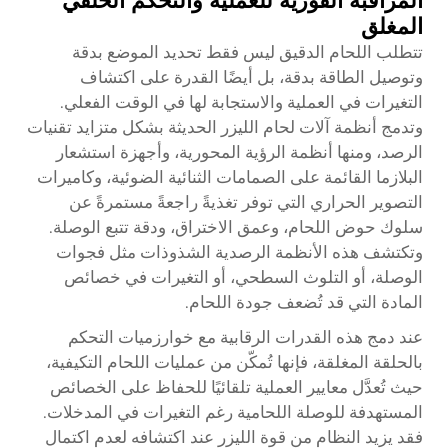
المراقبة الفورية للعملية والتحكم الحلقي
المغلق
تتطلب اللحام الدقيق ليس فقط تحديد الموضع بدقة
وتوصيل الطاقة بدقة، بل أيضًا القدرة على اكتشاف
التغيرات في العملية والاستجابة لها في الوقت الفعلي.
وتدمج أنظمة آلات لحام الليزر الحديثة بشكل متزايد تقنيات
الرصد، ومنها أنظمة الرؤية المحورية، وأجهزة استشعار
البلازما القائمة على الصمامات الثنائية الضوئية، وكاميرات
التصوير الحراري التي توفر تغذيةً راجعةً مستمرةً عن
سلوك حوض اللحام، وعمق الاختراق، ودقة تتبع الوصلة.
وتكتشف هذه الأنظمة الرصدية الشذوذات مثل فجوات
الوصلة، أو التلوث السطحي، أو التغيرات في خصائص
المادة التي قد تُضعف جودة اللحام.
عند دمج هذه القدرات الرقابية مع خوارزميات التحكم
بالحلقة المغلقة، فإنها تُمكّن من عمليات اللحام التكيفية،
حيث تُعدَّل معايير العملية تلقائيًا للحفاظ على الخصائص
المستهدفة للوصلة اللحامية رغم التغيرات في المدخلات.
فقد يزيد النظام من قوة الليزر عند اكتشافه لعدم اكتمال