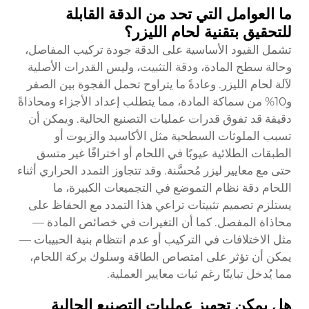
ما العوامل التي تحد من الدقة القابلة
للتحقيق بتقنية لحام الليزر؟
تشمل القيود الأساسية على الدقة جودة تركيب المفاصل،
وحالة سطح المادة، ودقة التثبيت، وليس القدرات الأصلية
لآلة لحام الليزر. وعادةً ما يتراوح تحمل الفجوة بين الصفر
و10% من سماكة المادة، مما يتطلب إعداد الأجزاء ومحاذاةً
دقيقة قد تفوق قدرات عمليات التصنيع الحالية. ويمكن أن
تسبب الملوثات السطحية مثل الأكاسيد والزيوت أو
الطبقات الطلائية عيوبًا في اللحام أو اختراقًا غير متسق
حتى مع معايير ليزر مُحسَّنة. وقد تتجاوز التمدد الحراري أثناء
اللحام دقة نظام التموضع في التجميعات الكبيرة، ما
يستلزم تصميم تثبيتات تراعي هذا التمدد مع الحفاظ على
محاذاة المفصل. كما أن التغيرات في خصائص المادة —
مثل الاختلافات في التركيب أو عدم انتظام بنية الحبيبات —
يمكن أن تؤثر على امتصاص الطاقة وسلوك بركة اللحام،
مما يُدخل تباينًا رغم ثبات معايير العملية.
هل يمكن تجهيز عمليات التصنيع الحالية